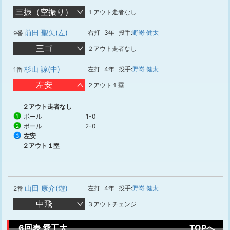
三振（空振り）
１アウト走者なし
前田 聖矢(左)
右打
3年
投手:
野嵜 健太
9番
三ゴ
２アウト走者なし
杉山 諒(中)
左打
4年
投手:
野嵜 健太
1番
左安
２アウト１塁
２アウト走者なし
ボール
1-0
1
ボール
2-0
2
左安
3
２アウト１塁
山田 康介(遊)
左打
4年
投手:
野嵜 健太
2番
中飛
３アウトチェンジ
6回表 愛工大
TOPへ