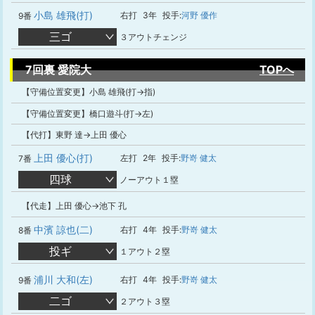
小島 雄飛(打)
右打
3年
投手:
河野 優作
9番
三ゴ
３アウトチェンジ
7回裏 愛院大
TOPへ
【守備位置変更】小島 雄飛(打→指)
【守備位置変更】橋口遊斗(打→左)
【代打】東野 達→上田 優心
上田 優心(打)
左打
2年
投手:
野嵜 健太
7番
四球
ノーアウト１塁
【代走】上田 優心→池下 孔
中濱 諒也(二)
右打
4年
投手:
野嵜 健太
8番
投ギ
１アウト２塁
浦川 大和(左)
右打
4年
投手:
野嵜 健太
9番
二ゴ
２アウト３塁