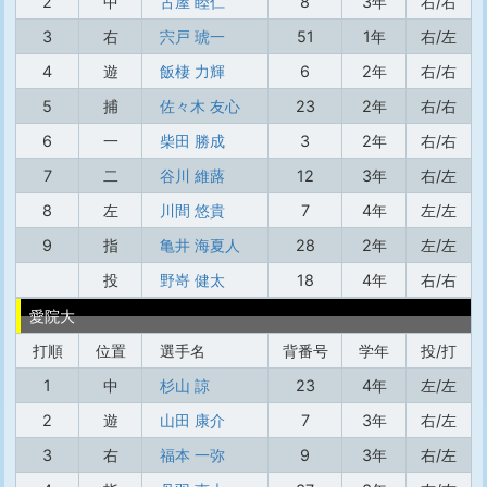
2
中
古屋 睦仁
8
3年
右/右
3
右
宍戸 琥一
51
1年
右/左
4
遊
飯棲 力輝
6
2年
右/右
5
捕
佐々木 友心
23
2年
右/右
6
一
柴田 勝成
3
2年
右/右
7
二
谷川 維蕗
12
3年
右/左
8
左
川間 悠貴
7
4年
左/左
9
指
亀井 海夏人
28
2年
左/左
投
野嵜 健太
18
4年
右/右
愛院大
打順
位置
選手名
背番号
学年
投/打
1
中
杉山 諒
23
4年
左/左
2
遊
山田 康介
7
3年
右/左
3
右
福本 一弥
9
3年
右/左