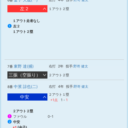
6番
左２
１アウト２塁
１アウト走者なし
左２
1
１アウト２塁
東野 達(捕)
右打
2年
投手:
野嵜 健太
7番
三振（空振り）
２アウト２塁
中濱 諒也(二)
右打
4年
投手:
野嵜 健太
8番
２アウト１塁
中安
+1点
1
-
1
２アウト２塁
ファウル
0-1
1
中安
2
+1
(金子)