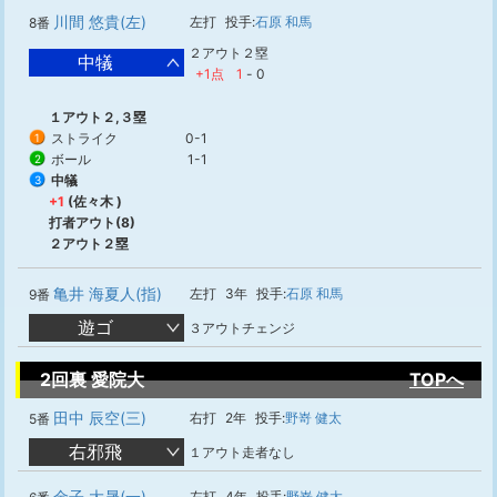
川間 悠貴(左)
左打
投手:
石原 和馬
8番
２アウト２塁
中犠
+1点
1
-
0
１アウト２,３塁
ストライク
0-1
1
ボール
1-1
2
中犠
3
+1
(佐々木 )
打者アウト(8)
２アウト２塁
亀井 海夏人(指)
左打
3年
投手:
石原 和馬
9番
遊ゴ
３アウトチェンジ
2回裏 愛院大
TOPへ
田中 辰空(三)
右打
2年
投手:
野嵜 健太
5番
右邪飛
１アウト走者なし
金子 大晟(一)
左打
4年
投手:
野嵜 健太