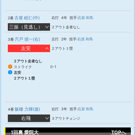
古屋 睦仁(中)
右打
4年
投手:
石原 和馬
2番
三振（見逃し）
２アウト走者なし
宍戸 琥一(右)
左打
2年
投手:
石原 和馬
3番
左安
２アウト１塁
２アウト走者なし
ストライク
0-1
1
左安
2
２アウト１塁
飯棲 力輝(遊)
右打
3年
投手:
石原 和馬
4番
右飛
３アウトチェンジ
1回裏 愛院大
TOPへ