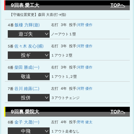
9回表 愛工大
TOPへ
【守備位置変更】森田 大喜(打→指)
飯棲 力輝(遊)
右打
3年
投手:
河野 優作
4番
遊ゴ失
ノーアウト１塁
佐々木 友心(捕)
右打
3年
投手:
河野 優作
5番
投ギ
１アウト２塁
柴田 勝成(一)
右打
3年
投手:
河野 優作
6番
敬遠
１アウト１,２塁
谷川 維蕗(二)
左打
4年
投手:
河野 優作
7番
投併
３アウトチェンジ
9回裏 愛院大
TOPへ
金子 大晟(一)
左打
4年
投手:
野嵜 健太
6番
中飛
１アウト走者なし