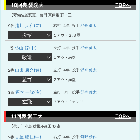
10回裏 愛院大
TOPへ
【守備位置変更】前田 真偉雅(打→三)
浦川 大和(左)
右打
4年
投手:
野嵜 健太
9番
投ギ
１アウト２,３塁
杉山 諒(中)
左打
4年
投手:
野嵜 健太
1番
敬遠
１アウト満塁
山田 康介(遊)
左打
4年
投手:
野嵜 健太
2番
遊ゴ
２アウト満塁
福本 一弥(右)
左打
3年
投手:
野嵜 健太
3番
左飛
３アウトチェンジ
11回表 愛工大
TOPへ
【代走】小島 雄飛→森田 朔哉
古屋 睦仁(中)
右打
4年
投手:
河野 優作
2番