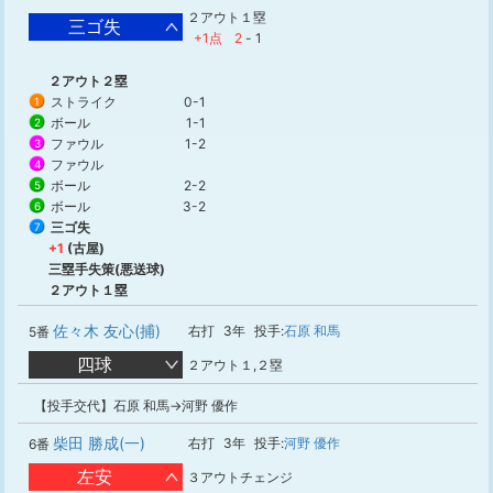
２アウト１塁
三ゴ失
+1点
2
-
1
２アウト２塁
ストライク
0-1
1
ボール
1-1
2
ファウル
1-2
3
ファウル
4
ボール
2-2
5
ボール
3-2
6
三ゴ失
7
+1
(古屋)
三塁手失策(悪送球)
２アウト１塁
佐々木 友心(捕)
右打
3年
投手:
石原 和馬
5番
四球
２アウト１,２塁
【投手交代】石原 和馬→河野 優作
柴田 勝成(一)
右打
3年
投手:
河野 優作
6番
左安
３アウトチェンジ