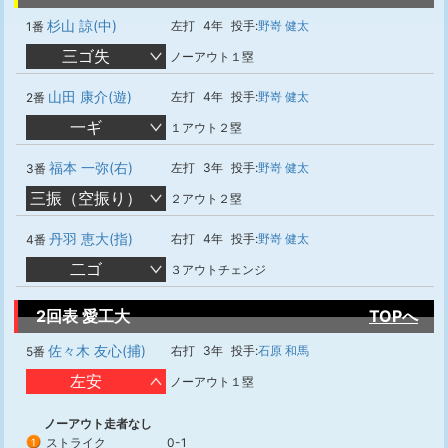
杉山 諒(中)
左打
4年
投手:
野嵜 健太
1番
三ゴ失
ノーアウト１塁
山田 康介(遊)
左打
4年
投手:
野嵜 健太
2番
一ギ
１アウト２塁
福本 一弥(右)
左打
3年
投手:
野嵜 健太
3番
三振（空振り）
２アウト２塁
丹羽 恵大(指)
右打
4年
投手:
野嵜 健太
4番
二ゴ
３アウトチェンジ
2回表 愛工大
TOPへ
佐々木 友心(捕)
右打
3年
投手:
石原 和馬
5番
左安
ノーアウト１塁
ノーアウト走者なし
ストライク
0-1
1