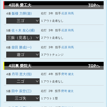
4回表 愛工大
TOPへ
飯棲 力輝(遊)
右打
3年
投手:
石原 和馬
4番
三ゴ
１アウト走者なし
佐々木 友心(捕)
右打
3年
投手:
石原 和馬
5番
三振（見逃し）
２アウト走者なし
柴田 勝成(一)
右打
3年
投手:
石原 和馬
6番
遊ゴ
３アウトチェンジ
4回裏 愛院大
TOPへ
丹羽 恵大(指)
右打
4年
投手:
野嵜 健太
4番
二ゴ
１アウト走者なし
田中 辰空(三)
右打
2年
投手:
野嵜 健太
5番
三ゴ失
１アウト１塁