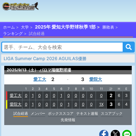
2025年 愛知大学野球秋季 1部
ホーム
大学
勝敗表
ランキング
試合経過
LIGA Summer Camp 2026 AGUILAS優勝
2025/9/13（土）
パロマ瑞穂野球場
2
3
愛工大
愛院大
-
1
2
3
4
5
6
7
8
9
10
11
計
H
E
2
愛工大
0
1
0
0
0
1
0
0
0
0
0
6
3
3
愛院大
0
1
0
0
0
0
1
0
0
0
1X
6
4
試合経過
メンバー
ボックススコア
テキスト速報
スコアブック
先発情報