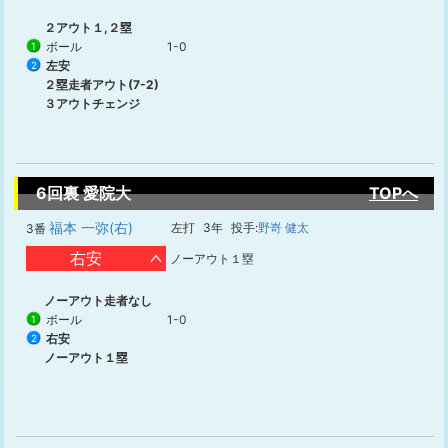
２アウト１,２塁
ボール
1-0
1
左安
2
２塁走者アウト(7-2)
３アウトチェンジ
6回裏 愛院大
TOPへ
福本 一弥(右)
左打
3年
投手:
野嵜 健太
3番
右安
ノーアウト１塁
ノーアウト走者なし
ボール
1-0
1
右安
2
ノーアウト１塁