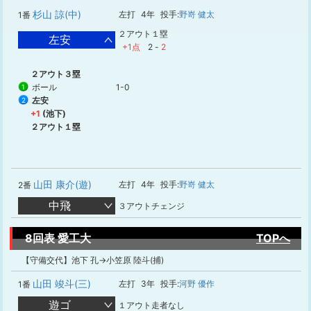
杉山 諒(中)
左打
4年
投手:
野嵜 健太
1番
２アウト１塁
左安
+1点
2
-
2
２アウト３塁
ボール
1-0
1
左安
2
+1
(池下)
２アウト１塁
山田 康介(遊)
左打
4年
投手:
野嵜 健太
2番
中飛
３アウトチェンジ
8回表 愛工大
TOPへ
【守備交代】池下 孔→小笠原 陸斗(捕)
山田 竣斗(三)
左打
3年
投手:
河野 優作
1番
遊ゴ
１アウト走者なし