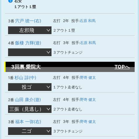
右安
5
１アウト１塁
宍戸 琥一(右)
左打
2年
投手:
石原 和馬
3番
左邪飛
２アウト１塁
飯棲 力輝(遊)
右打
3年
投手:
石原 和馬
4番
３アウトチェンジ
3回裏 愛院大
TOPへ
杉山 諒(中)
左打
4年
投手:
野嵜 健太
1番
投ゴ
１アウト走者なし
山田 康介(遊)
左打
4年
投手:
野嵜 健太
2番
三振（見逃し）
２アウト走者なし
福本 一弥(右)
左打
3年
投手:
野嵜 健太
3番
二ゴ
３アウトチェンジ