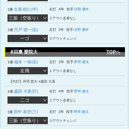
古屋 睦仁(中)
右打
4年
投手:
河野 優作
2番
三振（空振り）
２アウト走者なし
宍戸 琥一(右)
左打
2年
投手:
河野 優作
3番
一ゴ
３アウトチェンジ
8回裏 愛院大
TOPへ
福本 一弥(右)
左打
3年
投手:
野嵜 健太
3番
左飛
１アウト走者なし
【代打】丹羽 恵大→森田 大喜
森田 大喜(打)
右打
4年
投手:
野嵜 健太
4番
二ゴ
２アウト走者なし
田中 辰空(三)
右打
2年
投手:
野嵜 健太
5番
三振（空振り）
３アウトチェンジ