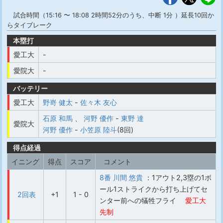
試合時間（15:16 〜 18:08 2時間52分のうち、中断 1分 ）延長10回か
らタイブレーク
本塁打
愛工大
-
愛院大
-
バッテリー
愛工大
野嵜 健太
-
佐々木 友心
石原 和馬
、
河野 優作
-
東野 達
愛院大
河野 優作
-
小笠原 陸斗
(8回)
得点経過
イニング
得点
スコア
コメント
8番 川間 悠貴
：1アウト2,3塁の1ボ
ール1ストライクから打ち上げてセ
2回表
+1
1 - 0
ンター前への犠牲フライ
愛工大
先制