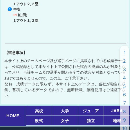
１アウト２,３塁
中安
1
+1
(山田)
１アウト１,２塁
1
【留意事項】
2
本サイト上のチームページ及び選手ページに掲載されている成績データ
は、公式記録として本サイト上で公開された試合の成績のみが対象とな
3
っており、当該チーム及び選手が関わる全ての試合が対象となっている
4
わけではありませんので、この点、ご了承下さい。
なお、成績データに限らず、本サイト上のデータは、当社が独自に収
5
集、蓄積しているデータですので、無断転載、無断使用はご遠慮下さ
6
い。
7
高校
大学
ジュニア
JABA
8
HOME
9
軟式
女子
独立
地域
10