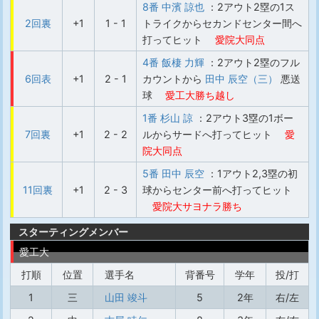
8番 中濱 諒也
：2アウト2塁の1ス
2回裏
+1
1 - 1
トライクからセカンドセンター間へ
打ってヒット
愛院大同点
4番 飯棲 力輝
：2アウト2塁のフル
6回表
+1
2 - 1
カウントから
田中 辰空（三）
悪送
球
愛工大勝ち越し
1番 杉山 諒
：2アウト3塁の1ボー
7回裏
+1
2 - 2
ルからサードへ打ってヒット
愛
院大同点
5番 田中 辰空
：1アウト2,3塁の初
11回裏
+1
2 - 3
球からセンター前へ打ってヒット
愛院大サヨナラ勝ち
スターティングメンバー
愛工大
打順
位置
選手名
背番号
学年
投/打
1
三
山田 竣斗
5
2年
右/左