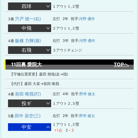
四球
１アウト１,２塁
宍戸 琥一(右)
左打
2年
投手:
河野 優作
3番
中飛
２アウト１,２塁
飯棲 力輝(遊)
右打
3年
投手:
河野 優作
4番
右飛
３アウトチェンジ
11回裏 愛院大
TOPへ
【守備位置変更】森田 朔哉(走→指)
【代打】森田 大喜→前田 唯我
前田 唯我(打)
左打
4年
投手:
野嵜 健太
4番
投ギ
１アウト２,３塁
田中 辰空(三)
右打
2年
投手:
野嵜 健太
5番
１アウト１,２塁
中安
+1点
2
-
3