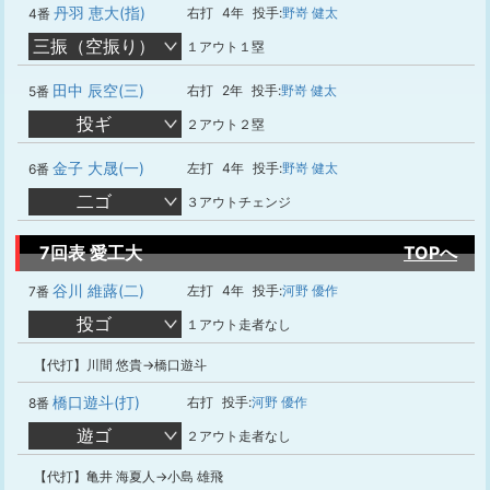
丹羽 恵大(指)
右打
4年
投手:
野嵜 健太
4番
三振（空振り）
１アウト１塁
田中 辰空(三)
右打
2年
投手:
野嵜 健太
5番
投ギ
２アウト２塁
金子 大晟(一)
左打
4年
投手:
野嵜 健太
6番
二ゴ
３アウトチェンジ
7回表 愛工大
TOPへ
谷川 維蕗(二)
左打
4年
投手:
河野 優作
7番
投ゴ
１アウト走者なし
【代打】川間 悠貴→橋口遊斗
橋口遊斗(打)
右打
投手:
河野 優作
8番
遊ゴ
２アウト走者なし
【代打】亀井 海夏人→小島 雄飛