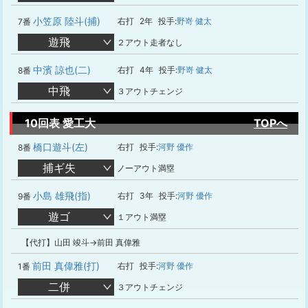
小笠原 陸斗(捕)
右打
2年
投手:
野嵜 健太
7番
遊飛
２アウト走者なし
中濱 諒也(二)
右打
4年
投手:
野嵜 健太
8番
中飛
３アウトチェンジ
10回表 愛工大
TOPへ
橋口遊斗(左)
右打
投手:
河野 優作
8番
捕ギ失
ノーアウト満塁
小島 雄飛(指)
右打
3年
投手:
河野 優作
9番
遊ゴ
１アウト満塁
【代打】山田 竣斗→前田 真偉雅
前田 真偉雅(打)
右打
投手:
河野 優作
1番
二併
３アウトチェンジ