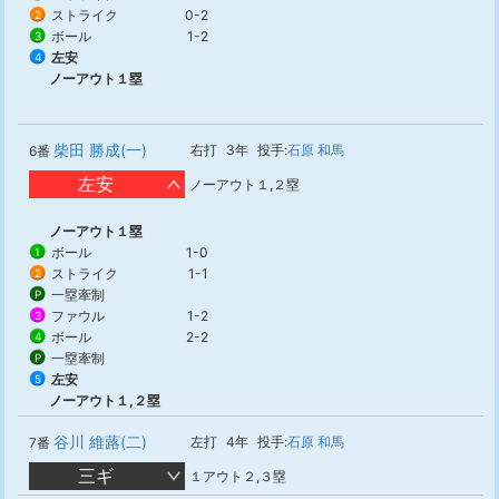
ストライク
0-2
2
ボール
1-2
3
左安
4
ノーアウト１塁
柴田 勝成(一)
右打
3年
投手:
石原 和馬
6番
左安
ノーアウト１,２塁
ノーアウト１塁
ボール
1-0
1
ストライク
1-1
2
一塁牽制
P
ファウル
1-2
3
ボール
2-2
4
一塁牽制
P
左安
5
ノーアウト１,２塁
谷川 維蕗(二)
左打
4年
投手:
石原 和馬
7番
三ギ
１アウト２,３塁