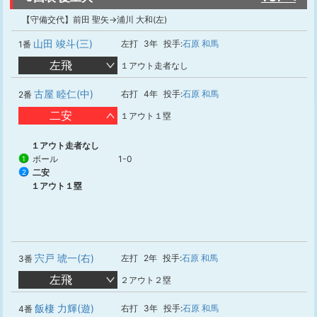
【守備交代】前田 聖矢→浦川 大和(左)
山田 竣斗(三)
左打
3年
投手:
石原 和馬
1番
左飛
１アウト走者なし
古屋 睦仁(中)
右打
4年
投手:
石原 和馬
2番
二安
１アウト１塁
１アウト走者なし
ボール
1-0
1
二安
2
１アウト１塁
宍戸 琥一(右)
左打
2年
投手:
石原 和馬
3番
左飛
２アウト２塁
飯棲 力輝(遊)
右打
3年
投手:
石原 和馬
4番