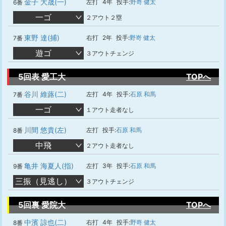
金子 大晟(一)
左打
4年
投手:
野嵜 健太
6番
一ゴ
２アウト２塁
東野 達(捕)
右打
2年
投手:
野嵜 健太
7番
遊ゴ
３アウトチェンジ
5回表 愛工大
TOPへ
谷川 維蕗(二)
左打
4年
投手:
石原 和馬
7番
一ゴ
１アウト走者なし
川間 悠貴(左)
左打
投手:
石原 和馬
8番
中飛
２アウト走者なし
亀井 海夏人(指)
左打
3年
投手:
石原 和馬
9番
三振（見逃し）
３アウトチェンジ
5回裏 愛院大
TOPへ
中濱 諒也(二)
右打
4年
投手:
野嵜 健太
8番