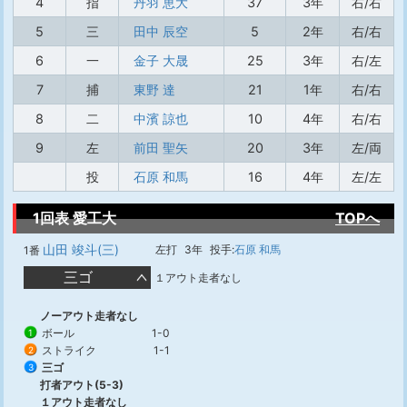
4
指
丹羽 恵大
37
3年
右/右
5
三
田中 辰空
5
2年
右/右
6
一
金子 大晟
25
3年
右/左
7
捕
東野 達
21
1年
右/右
8
二
中濱 諒也
10
4年
右/右
9
左
前田 聖矢
20
3年
左/両
投
石原 和馬
16
4年
左/左
1回表 愛工大
TOPへ
山田 竣斗(三)
左打
3年
投手:
石原 和馬
1番
三ゴ
１アウト走者なし
ノーアウト走者なし
ボール
1-0
1
ストライク
1-1
2
三ゴ
3
打者アウト(5-3)
１アウト走者なし