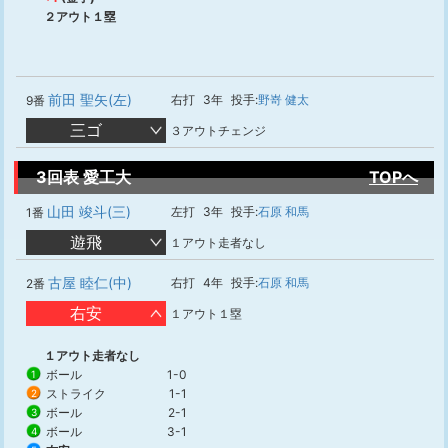
２アウト１塁
前田 聖矢(左)
右打
3年
投手:
野嵜 健太
9番
三ゴ
３アウトチェンジ
3回表 愛工大
TOPへ
山田 竣斗(三)
左打
3年
投手:
石原 和馬
1番
遊飛
１アウト走者なし
古屋 睦仁(中)
右打
4年
投手:
石原 和馬
2番
右安
１アウト１塁
１アウト走者なし
ボール
1-0
1
ストライク
1-1
2
ボール
2-1
3
ボール
3-1
4