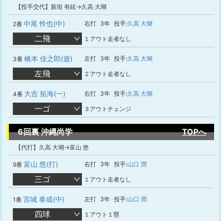
【投手交代】新垣 有絃→久高 大瑚
中尾 怜也(中)
右打
3年
投手:
久高 大瑚
2番
二飛
１アウト走者なし
橋本 佳之郎(遊)
左打
3年
投手:
久高 大瑚
3番
左飛
２アウト走者なし
大吉 拓海(一)
右打
3年
投手:
久高 大瑚
4番
一ゴ
３アウトチェンジ
6回裏 沖縄尚学
TOPへ
【代打】久高 大瑚→富山 悠
富山 悠(打)
右打
3年
投手:
山口 潤
9番
三ゴ
１アウト走者なし
宮城 泰成(中)
左打
3年
投手:
山口 潤
1番
四球
１アウト１塁