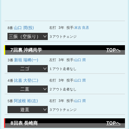
山口 潤(投)
右打
3年
投手:
末吉 良丞
8番
三振（空振り）
３アウトチェンジ
7回裏 沖縄尚学
TOPへ
新垣 瑞稀(一)
左打
3年
投手:
山口 潤
3番
二ゴ
１アウト走者なし
比嘉 大登(二)
右打
3年
投手:
山口 潤
4番
二直
２アウト走者なし
阿波根 裕(左)
右打
3年
投手:
山口 潤
5番
遊直
３アウトチェンジ
8回表 長崎商
TOPへ