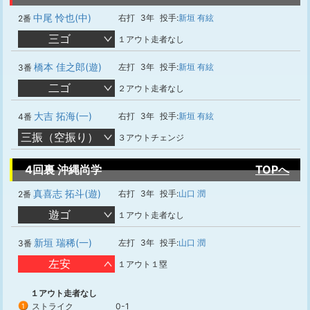
中尾 怜也(中)
右打
3年
投手:
新垣 有絃
2番
三ゴ
１アウト走者なし
橋本 佳之郎(遊)
左打
3年
投手:
新垣 有絃
3番
二ゴ
２アウト走者なし
大吉 拓海(一)
右打
3年
投手:
新垣 有絃
4番
三振（空振り）
３アウトチェンジ
4回裏 沖縄尚学
TOPへ
真喜志 拓斗(遊)
右打
3年
投手:
山口 潤
2番
遊ゴ
１アウト走者なし
新垣 瑞稀(一)
左打
3年
投手:
山口 潤
3番
左安
１アウト１塁
１アウト走者なし
ストライク
0-1
1