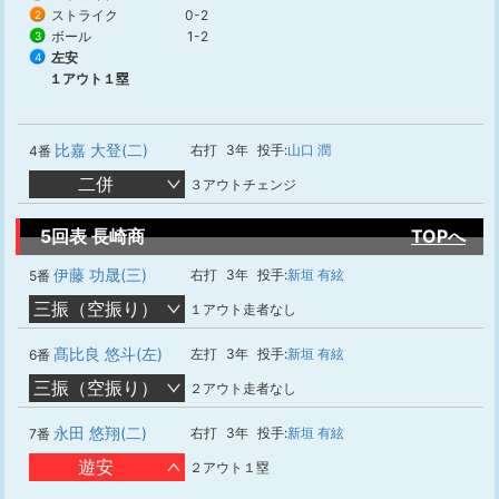
ストライク
0-2
2
ボール
1-2
3
左安
4
１アウト１塁
比嘉 大登(二)
右打
3年
投手:
山口 潤
4番
二併
３アウトチェンジ
5回表 長崎商
TOPへ
伊藤 功晟(三)
右打
3年
投手:
新垣 有絃
5番
三振（空振り）
１アウト走者なし
髙比良 悠斗(左)
左打
3年
投手:
新垣 有絃
6番
三振（空振り）
２アウト走者なし
永田 悠翔(二)
右打
3年
投手:
新垣 有絃
7番
遊安
２アウト１塁