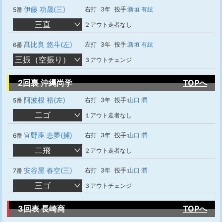
伊藤 功晟(三)
右打
3年
投手:
新垣 有絃
5番
三直
２アウト走者なし
髙比良 悠斗(左)
左打
3年
投手:
新垣 有絃
6番
三振（空振り）
３アウトチェンジ
2回裏 沖縄尚学
TOPへ
阿波根 裕(左)
右打
3年
投手:
山口 潤
5番
二ゴ
１アウト走者なし
宜野座 恵夢(捕)
右打
3年
投手:
山口 潤
6番
二飛
２アウト走者なし
安谷屋 春空(三)
右打
3年
投手:
山口 潤
7番
三ゴ
３アウトチェンジ
3回表 長崎商
TOPへ