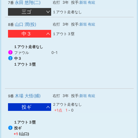
永田 悠翔(二)
右打
3年
投手:
新垣 有絃
7番
三ゴ
１アウト走者なし
山口 潤(投)
右打
3年
投手:
新垣 有絃
8番
中３
１アウト３塁
１アウト走者なし
ファウル
0-1
1
中３
2
１アウト３塁
木場 大悟(捕)
右打
3年
投手:
新垣 有絃
9番
２アウト走者なし
投ギ
+1点
1
-
0
１アウト３塁
投ギ
1
+1
(山口)