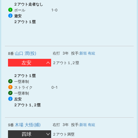
２アウト走者なし
ボール
1-0
1
遊安
2
２アウト１塁
山口 潤(投)
右打
3年
投手:
新垣 有絃
8番
左安
２アウト１,２塁
２アウト１塁
一塁牽制
P
ストライク
0-1
1
一塁牽制
P
左安
2
２アウト１,２塁
木場 大悟(捕)
右打
3年
投手:
新垣 有絃
9番
四球
２アウト満塁