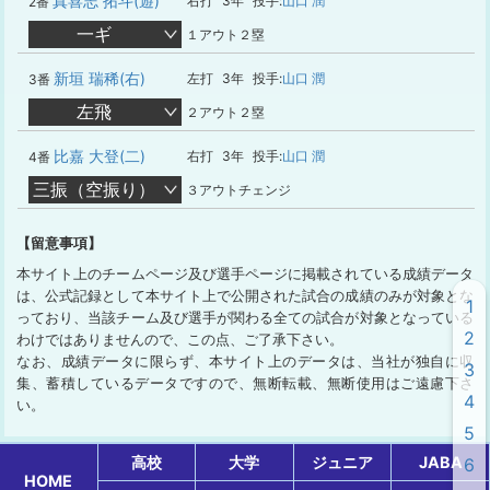
真喜志 拓斗(遊)
右打
3年
投手:
山口 潤
2番
一ギ
１アウト２塁
新垣 瑞稀(右)
左打
3年
投手:
山口 潤
3番
左飛
２アウト２塁
比嘉 大登(二)
右打
3年
投手:
山口 潤
4番
三振（空振り）
３アウトチェンジ
【留意事項】
本サイト上のチームページ及び選手ページに掲載されている成績データ
は、公式記録として本サイト上で公開された試合の成績のみが対象とな
1
っており、当該チーム及び選手が関わる全ての試合が対象となっている
2
わけではありませんので、この点、ご了承下さい。
なお、成績データに限らず、本サイト上のデータは、当社が独自に収
3
集、蓄積しているデータですので、無断転載、無断使用はご遠慮下さ
4
い。
5
高校
大学
ジュニア
JABA
6
HOME