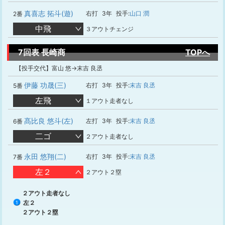
真喜志 拓斗(遊)
右打
3年
投手:
山口 潤
2番
中飛
３アウトチェンジ
7回表 長崎商
TOPへ
【投手交代】富山 悠→末吉 良丞
伊藤 功晟(三)
右打
3年
投手:
末吉 良丞
5番
左飛
１アウト走者なし
髙比良 悠斗(左)
左打
3年
投手:
末吉 良丞
6番
二ゴ
２アウト走者なし
永田 悠翔(二)
右打
3年
投手:
末吉 良丞
7番
左２
２アウト２塁
２アウト走者なし
左２
1
２アウト２塁