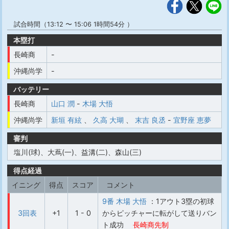
試合時間（13:12 〜 15:06 1時間54分 ）
本塁打
長崎商
-
沖縄尚学
-
バッテリー
長崎商
山口 潤
-
木場 大悟
沖縄尚学
新垣 有絃
、
久高 大瑚
、
末吉 良丞
-
宜野座 恵夢
審判
塩川(球)、大蔦(一)、益溝(二)、森山(三)
得点経過
イニング
得点
スコア
コメント
9番 木場 大悟
：1アウト3塁の初球
3回表
+1
1 - 0
からピッチャーに転がして送りバン
ト成功
長崎商先制