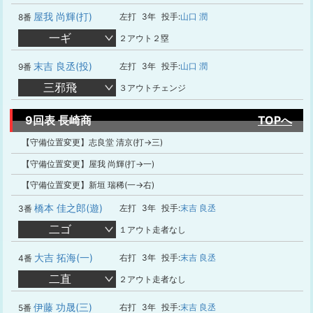
屋我 尚輝(打)
左打
3年
投手:
山口 潤
8番
一ギ
２アウト２塁
末吉 良丞(投)
左打
3年
投手:
山口 潤
9番
三邪飛
３アウトチェンジ
9回表 長崎商
TOPへ
【守備位置変更】志良堂 清京(打→三)
【守備位置変更】屋我 尚輝(打→一)
【守備位置変更】新垣 瑞稀(一→右)
橋本 佳之郎(遊)
左打
3年
投手:
末吉 良丞
3番
二ゴ
１アウト走者なし
大吉 拓海(一)
右打
3年
投手:
末吉 良丞
4番
二直
２アウト走者なし
伊藤 功晟(三)
右打
3年
投手:
末吉 良丞
5番