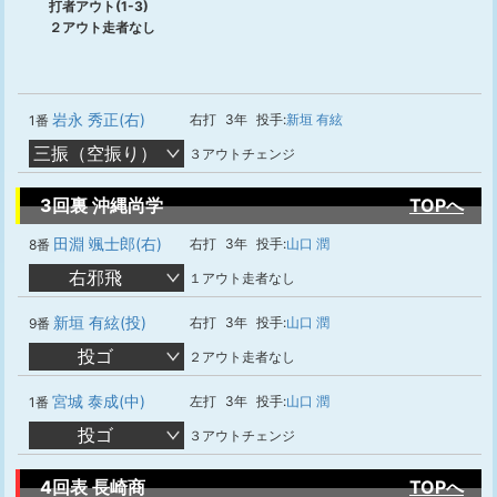
打者アウト(1-3)
２アウト走者なし
岩永 秀正(右)
右打
3年
投手:
新垣 有絃
1番
三振（空振り）
３アウトチェンジ
3回裏 沖縄尚学
TOPへ
田淵 颯士郎(右)
右打
3年
投手:
山口 潤
8番
右邪飛
１アウト走者なし
新垣 有絃(投)
右打
3年
投手:
山口 潤
9番
投ゴ
２アウト走者なし
宮城 泰成(中)
左打
3年
投手:
山口 潤
1番
投ゴ
３アウトチェンジ
4回表 長崎商
TOPへ