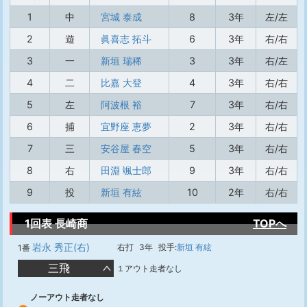
1
中
宮城 泰成
8
3年
左/左
2
遊
眞喜志 拓斗
6
3年
右/右
3
一
新垣 瑞稀
3
3年
右/左
4
二
比嘉 大登
4
3年
右/右
5
左
阿波根 裕
7
3年
右/右
6
捕
宜野座 恵夢
2
3年
右/右
7
三
安谷屋 春空
5
3年
右/右
8
右
田淵 颯士郎
9
3年
右/右
9
投
新垣 有絃
10
2年
右/右
1回表 長崎商
TOPへ
岩永 秀正(右)
右打
3年
投手:
新垣 有絃
1番
三飛
１アウト走者なし
ノーアウト走者なし