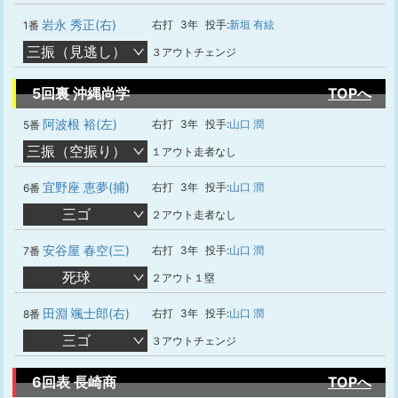
岩永 秀正(右)
右打
3年
投手:
新垣 有絃
1番
三振（見逃し）
３アウトチェンジ
5回裏 沖縄尚学
TOPへ
阿波根 裕(左)
右打
3年
投手:
山口 潤
5番
三振（空振り）
１アウト走者なし
宜野座 恵夢(捕)
右打
3年
投手:
山口 潤
6番
三ゴ
２アウト走者なし
安谷屋 春空(三)
右打
3年
投手:
山口 潤
7番
死球
２アウト１塁
田淵 颯士郎(右)
右打
3年
投手:
山口 潤
8番
三ゴ
３アウトチェンジ
6回表 長崎商
TOPへ