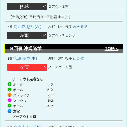
四球
２アウト１塁
【守備交代】屋我 尚輝→玉那覇 宝生(一)
髙比良 悠斗(左)
左打
3年
投手:
末吉 良丞
6番
左飛
３アウトチェンジ
9回裏 沖縄尚学
TOPへ
宮城 泰成(中)
左打
3年
投手:
山口 潤
1番
左安
ノーアウト１塁
ノーアウト走者なし
ボール
1-0
1
ボール
2-0
2
ストライク
2-1
3
ファウル
2-2
4
ボール
3-2
5
左安
6
ノーアウト１塁