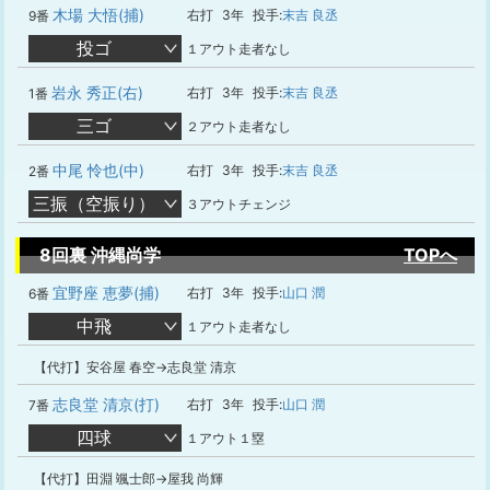
木場 大悟(捕)
右打
3年
投手:
末吉 良丞
9番
投ゴ
１アウト走者なし
岩永 秀正(右)
右打
3年
投手:
末吉 良丞
1番
三ゴ
２アウト走者なし
中尾 怜也(中)
右打
3年
投手:
末吉 良丞
2番
三振（空振り）
３アウトチェンジ
8回裏 沖縄尚学
TOPへ
宜野座 恵夢(捕)
右打
3年
投手:
山口 潤
6番
中飛
１アウト走者なし
【代打】安谷屋 春空→志良堂 清京
志良堂 清京(打)
右打
3年
投手:
山口 潤
7番
四球
１アウト１塁
【代打】田淵 颯士郎→屋我 尚輝