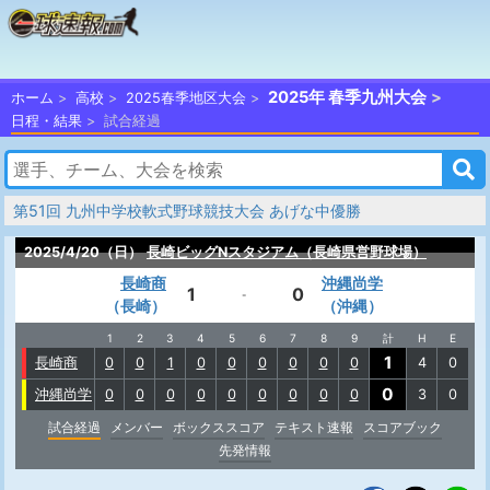
2025年 春季九州大会
ホーム
高校
2025春季地区大会
日程・結果
試合経過
第51回 九州中学校軟式野球競技大会 あげな中優勝
2025/4/20（日）
長崎ビッグNスタジアム（長崎県営野球場）
長崎商
沖縄尚学
1
0
-
（長崎）
（沖縄）
1
2
3
4
5
6
7
8
9
計
H
E
1
長崎商
0
0
1
0
0
0
0
0
0
4
0
0
沖縄尚学
0
0
0
0
0
0
0
0
0
3
0
試合経過
メンバー
ボックススコア
テキスト速報
スコアブック
先発情報