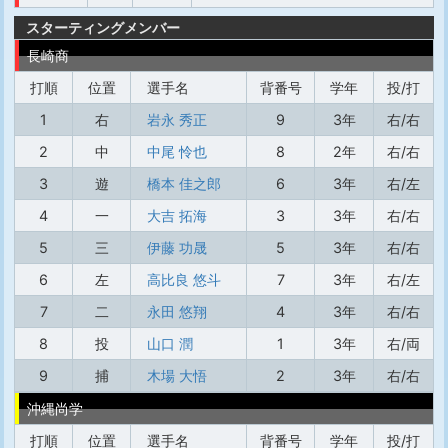
スターティングメンバー
長崎商
打順
位置
選手名
背番号
学年
投/打
1
右
岩永 秀正
9
3年
右/右
2
中
中尾 怜也
8
2年
右/右
3
遊
橋本 佳之郎
6
3年
右/左
4
一
大吉 拓海
3
3年
右/右
5
三
伊藤 功晟
5
3年
右/右
6
左
高比良 悠斗
7
3年
右/左
7
二
永田 悠翔
4
3年
右/右
8
投
山口 潤
1
3年
右/両
9
捕
木場 大悟
2
3年
右/右
沖縄尚学
打順
位置
選手名
背番号
学年
投/打