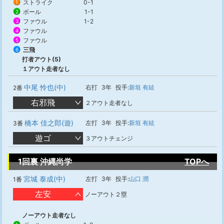
ストライク
0-1
1
ボール
1-1
2
ファウル
1-2
3
ファウル
4
ファウル
5
三飛
6
打者アウト(5)
１アウト走者なし
中尾 怜也(中)
右打
3年
投手:
新垣 有絃
2番
右邪飛
２アウト走者なし
橋本 佳之郎(遊)
左打
3年
投手:
新垣 有絃
3番
遊ゴ
３アウトチェンジ
1回裏 沖縄尚学
TOPへ
宮城 泰成(中)
左打
3年
投手:
山口 潤
1番
左安
ノーアウト２塁
ノーアウト走者なし