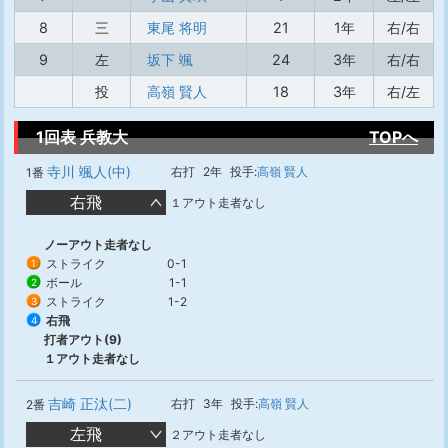
8
三
東尾 将明
21
1年
右/右
9
左
坂下 颯
24
3年
右/右
投
高嶺 賢人
18
3年
右/左
1回表 兵教大
TOPへ
寺川 颯人(中)
右打
2年
投手:
高嶺 賢人
1番
右飛
１アウト走者なし
ノーアウト走者なし
ストライク
0-1
1
ボール
1-1
2
ストライク
1-2
3
右飛
4
打者アウト(9)
１アウト走者なし
吉崎 正汰(二)
右打
3年
投手:
高嶺 賢人
2番
左飛
２アウト走者なし