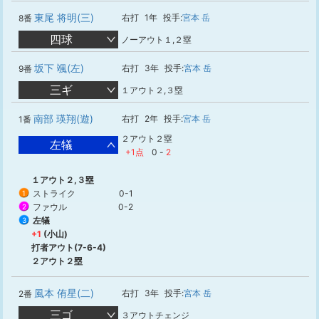
東尾 将明(三)
右打
1年
投手:
宮本 岳
8番
四球
ノーアウト１,２塁
坂下 颯(左)
右打
3年
投手:
宮本 岳
9番
三ギ
１アウト２,３塁
南部 瑛翔(遊)
右打
2年
投手:
宮本 岳
1番
２アウト２塁
左犠
+1点
0
-
2
１アウト２,３塁
ストライク
0-1
1
ファウル
0-2
2
左犠
3
+1
(小山)
打者アウト(7-6-4)
２アウト２塁
風本 侑星(二)
右打
3年
投手:
宮本 岳
2番
三ゴ
３アウトチェンジ