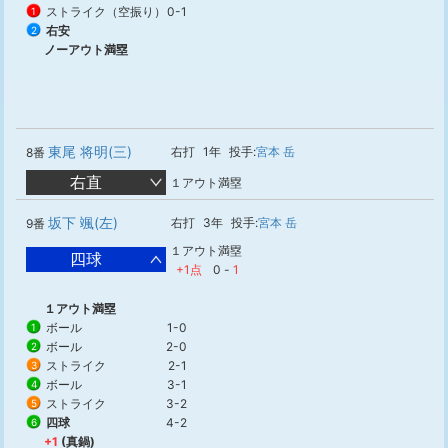
ストライク（空振り）
0-1
1
右安
2
ノーアウト満塁
東尾 将明(三)
右打
1年
投手:
宮本 岳
8番
右直
１アウト満塁
坂下 颯(左)
右打
3年
投手:
宮本 岳
9番
１アウト満塁
四球
+1点
0
-
1
１アウト満塁
ボール
1-0
1
ボール
2-0
2
ストライク
2-1
3
ボール
3-1
4
ストライク
3-2
5
四球
4-2
6
+1
(真鍋)