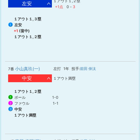
１アウト１,２塁
左安
+1点
0
-
3
１アウト１,３塁
左安
1
+1
(畠中)
１アウト１,２塁
小山真玖(一)
左打
1年
投手:
前田 倖汰
7番
中安
１アウト満塁
１アウト１,２塁
ボール
1-0
1
ファウル
1-1
2
中安
3
１アウト満塁