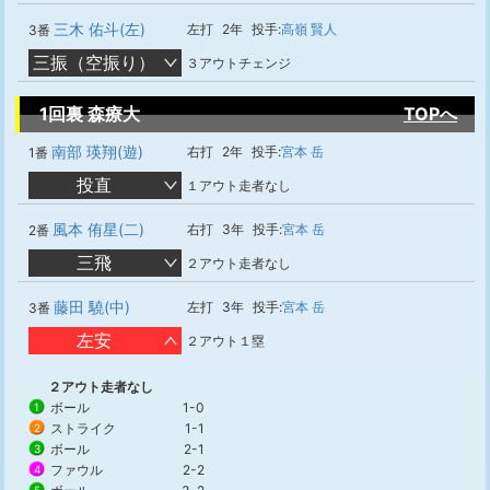
三木 佑斗(左)
左打
2年
投手:
高嶺 賢人
3番
三振（空振り）
３アウトチェンジ
1回裏 森療大
TOPへ
南部 瑛翔(遊)
右打
2年
投手:
宮本 岳
1番
投直
１アウト走者なし
風本 侑星(二)
右打
3年
投手:
宮本 岳
2番
三飛
２アウト走者なし
藤田 驍(中)
左打
3年
投手:
宮本 岳
3番
左安
２アウト１塁
２アウト走者なし
ボール
1-0
1
ストライク
1-1
2
ボール
2-1
3
ファウル
2-2
4