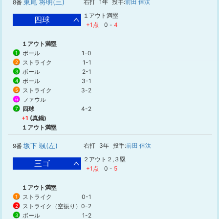
東尾 将明(三)
右打
1年
投手:
前田 倖汰
8番
１アウト満塁
四球
+1点
0
-
4
１アウト満塁
ボール
1-0
1
ストライク
1-1
2
ボール
2-1
3
ボール
3-1
4
ストライク
3-2
5
ファウル
6
四球
4-2
7
+1
(真鍋)
１アウト満塁
坂下 颯(左)
右打
3年
投手:
前田 倖汰
9番
２アウト２,３塁
三ゴ
+1点
0
-
5
１アウト満塁
ストライク
0-1
1
ストライク（空振り）
0-2
2
ボール
1-2
3