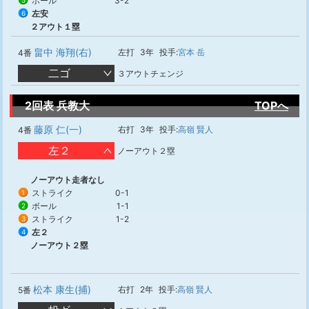
ボール
3-2
5
左安
6
２アウト１塁
畠中 海翔(右)
左打
3年
投手:
宮本 岳
4番
二ゴ
３アウトチェンジ
2回表 兵教大
TOPへ
藤原 仁(一)
右打
3年
投手:
高嶺 賢人
4番
左２
ノーアウト２塁
ノーアウト走者なし
ストライク
0-1
1
ボール
1-1
2
ストライク
1-2
3
左２
4
ノーアウト２塁
松本 康生(捕)
右打
2年
投手:
高嶺 賢人
5番