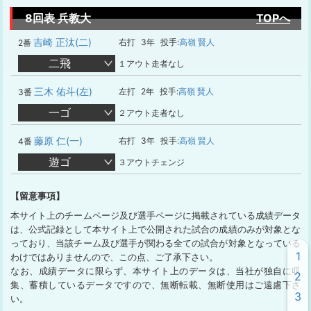
8回表 兵教大
TOPへ
吉崎 正汰(二)
右打
3年
投手:
高嶺 賢人
2番
二飛
１アウト走者なし
三木 佑斗(左)
左打
2年
投手:
高嶺 賢人
3番
一ゴ
２アウト走者なし
藤原 仁(一)
右打
3年
投手:
高嶺 賢人
4番
遊ゴ
３アウトチェンジ
【留意事項】
本サイト上のチームページ及び選手ページに掲載されている成績データ
は、公式記録として本サイト上で公開された試合の成績のみが対象とな
っており、当該チーム及び選手が関わる全ての試合が対象となっている
1
わけではありませんので、この点、ご了承下さい。
なお、成績データに限らず、本サイト上のデータは、当社が独自に収
2
集、蓄積しているデータですので、無断転載、無断使用はご遠慮下さ
3
い。