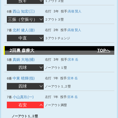
投ギ
１アウト３塁
西山 知宏(三)
右打
3年
投手:
高嶺 賢人
6番
三振（空振り）
２アウト３塁
北村 健人(遊)
右打
2年
投手:
高嶺 賢人
7番
中直
３アウトチェンジ
2回裏 森療大
TOPへ
真鍋 大地(捕)
右打
3年
投手:
宮本 岳
5番
四球
ノーアウト１塁
中東 晴輝(指)
右打
1年
投手:
宮本 岳
6番
四球
ノーアウト１,２塁
小山真玖(一)
左打
1年
投手:
宮本 岳
7番
右安
ノーアウト満塁
ノーアウト１,２塁