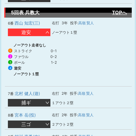
5回表 兵教大
TOPへ
西山 知宏(三)
右打
3年
投手:
高嶺 賢人
6番
遊安
ノーアウト１塁
ノーアウト走者なし
ストライク
0-1
1
ファウル
0-2
2
ボール
1-2
3
遊安
4
ノーアウト１塁
北村 健人(遊)
右打
2年
投手:
高嶺 賢人
7番
捕ギ
１アウト２塁
宮本 岳(投)
右打
2年
投手:
高嶺 賢人
8番
三ゴ
２アウト２塁