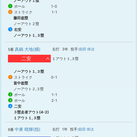
ノーアウト１塁
ボール
1-0
1
ストライク
1-1
2
藤田盗塁
ノーアウト２塁
右安
3
ノーアウト１,３塁
真鍋 大地(捕)
右打
3年
投手:
前田 倖汰
5番
二安
１アウト１,３塁
ノーアウト１,３塁
ストライク
0-1
1
畠中盗塁
ノーアウト２,３塁
ボール
1-1
2
ボール
2-1
3
二安
4
３塁走者アウト(4-2)
１アウト１,３塁
中東 晴輝(指)
右打
1年
投手:
前田 倖汰
6番