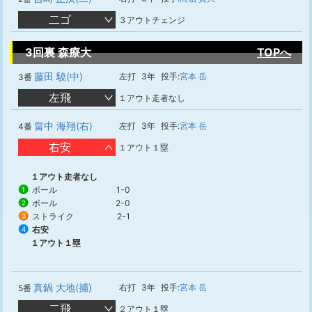
二ゴ
３アウトチェンジ
3回裏 森療大
TOPへ
藤田 驍(中)
左打
3年
投手:
宮本 岳
3番
左飛
１アウト走者なし
畠中 海翔(右)
左打
3年
投手:
宮本 岳
4番
右安
１アウト１塁
１アウト走者なし
ボール
1-0
1
ボール
2-0
2
ストライク
2-1
3
右安
4
１アウト１塁
真鍋 大地(捕)
右打
3年
投手:
宮本 岳
5番
二飛
２アウト１塁