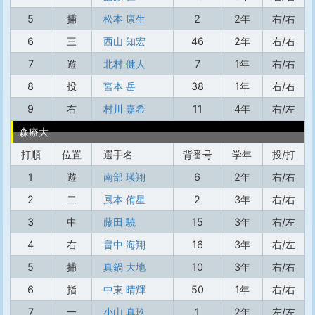
5
捕
松本 康生
2
2年
右/右
6
三
西山 知宏
46
2年
右/右
7
遊
北村 健人
7
1年
右/右
8
投
宮本 岳
38
1年
右/右
9
右
村川 嘉希
11
4年
右/左
森療大
打順
位置
選手名
背番号
学年
投/打
1
遊
南部 瑛翔
6
2年
右/右
2
二
風本 侑星
2
3年
右/右
3
中
藤田 驍
15
3年
右/左
4
右
畠中 海翔
16
3年
右/左
5
捕
真鍋 大地
10
3年
右/右
6
指
中東 晴輝
50
1年
右/右
7
一
小山 真玖
1
2年
左/左