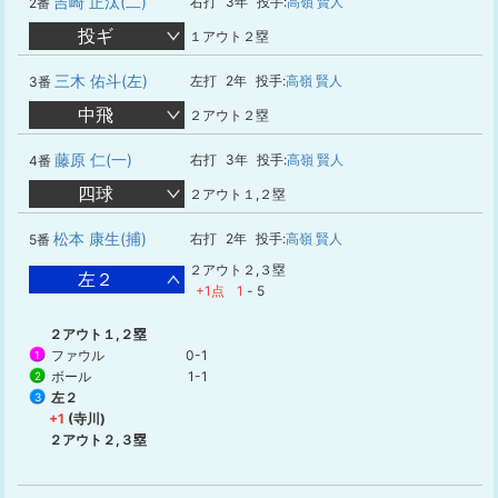
吉崎 正汰(二)
右打
3年
投手:
高嶺 賢人
2番
投ギ
１アウト２塁
三木 佑斗(左)
左打
2年
投手:
高嶺 賢人
3番
中飛
２アウト２塁
藤原 仁(一)
右打
3年
投手:
高嶺 賢人
4番
四球
２アウト１,２塁
松本 康生(捕)
右打
2年
投手:
高嶺 賢人
5番
２アウト２,３塁
左２
+1点
1
-
5
２アウト１,２塁
ファウル
0-1
1
ボール
1-1
2
左２
3
+1
(寺川)
２アウト２,３塁