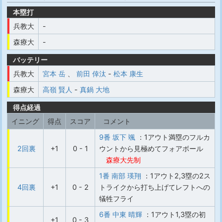
本塁打
兵教大
-
森療大
-
バッテリー
兵教大
宮本 岳
、
前田 倖汰
-
松本 康生
森療大
高嶺 賢人
-
真鍋 大地
得点経過
イニング
得点
スコア
コメント
9番 坂下 颯
：1アウト満塁のフルカ
2回裏
+1
0 - 1
ウントから見極めてフォアボール
森療大先制
1番 南部 瑛翔
：1アウト2,3塁の2ス
4回裏
+1
0 - 2
トライクから打ち上げてレフトへの
犠牲フライ
6番 中東 晴輝
：1アウト1,3塁の初
+1
0 - 3