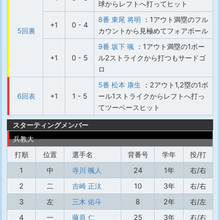
球からレフトへ打ってヒット
8番 東尾 将明
：1アウト満塁のフル
+1
0 - 4
5回裏
カウントから見極めてフォアボール
9番 坂下 颯
：1アウト満塁の1ボー
+1
0 - 5
ル2ストライクから打つもサードゴ
ロ
5番 松本 康生
：2アウト1,2塁の1ボ
6回表
+1
1 - 5
ール1ストライクからレフトへ打っ
てツーベースヒット
スターティングメンバー
兵教大
打順
位置
選手名
背番号
学年
投/打
1
中
寺川 颯人
24
1年
右/右
2
二
吉崎 正汰
10
3年
右/右
3
左
三木 佑斗
8
2年
右/左
4
一
藤原 仁
25
3年
右/右