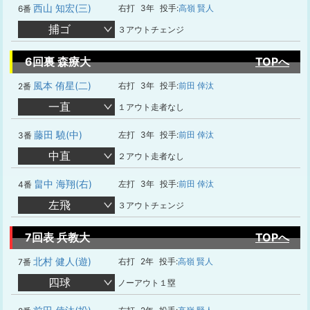
西山 知宏(三)
右打
3年
投手:
高嶺 賢人
6番
捕ゴ
３アウトチェンジ
6回裏 森療大
TOPへ
風本 侑星(二)
右打
3年
投手:
前田 倖汰
2番
一直
１アウト走者なし
藤田 驍(中)
左打
3年
投手:
前田 倖汰
3番
中直
２アウト走者なし
畠中 海翔(右)
左打
3年
投手:
前田 倖汰
4番
左飛
３アウトチェンジ
7回表 兵教大
TOPへ
北村 健人(遊)
右打
2年
投手:
高嶺 賢人
7番
四球
ノーアウト１塁