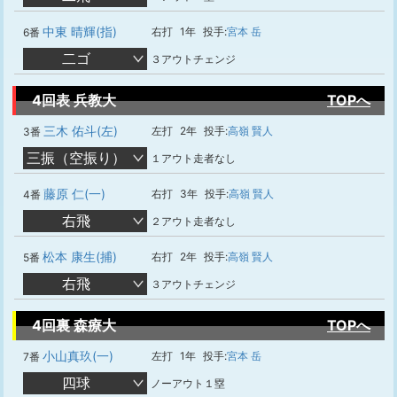
中東 晴輝(指)
右打
1年
投手:
宮本 岳
6番
二ゴ
３アウトチェンジ
4回表 兵教大
TOPへ
三木 佑斗(左)
左打
2年
投手:
高嶺 賢人
3番
三振（空振り）
１アウト走者なし
藤原 仁(一)
右打
3年
投手:
高嶺 賢人
4番
右飛
２アウト走者なし
松本 康生(捕)
右打
2年
投手:
高嶺 賢人
5番
右飛
３アウトチェンジ
4回裏 森療大
TOPへ
小山真玖(一)
左打
1年
投手:
宮本 岳
7番
四球
ノーアウト１塁