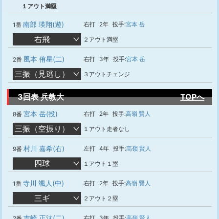
１アウト満塁
南部 瑛翔(遊)
右打
2年
投手:
宮本 岳
1番
右飛
２アウト満塁
風本 侑星(二)
右打
3年
投手:
宮本 岳
2番
三振（見逃し）
３アウトチェンジ
3回表 兵教大
TOPへ
宮本 岳(投)
右打
2年
投手:
高嶺 賢人
8番
三振（空振り）
１アウト走者なし
村川 嘉希(右)
左打
4年
投手:
高嶺 賢人
9番
四球
１アウト１塁
寺川 颯人(中)
右打
2年
投手:
高嶺 賢人
1番
三ギ
２アウト２塁
吉崎 正汰(二)
右打
3年
投手:
高嶺 賢人
2番