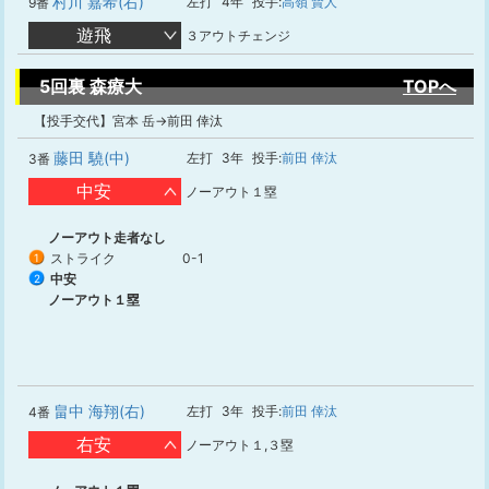
村川 嘉希(右)
左打
4年
投手:
高嶺 賢人
9番
遊飛
３アウトチェンジ
5回裏 森療大
TOPへ
【投手交代】宮本 岳→前田 倖汰
藤田 驍(中)
左打
3年
投手:
前田 倖汰
3番
中安
ノーアウト１塁
ノーアウト走者なし
ストライク
0-1
1
中安
2
ノーアウト１塁
畠中 海翔(右)
左打
3年
投手:
前田 倖汰
4番
右安
ノーアウト１,３塁