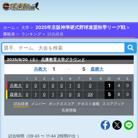
2025年京阪神準硬式野球連盟秋季リーグ戦
ホーム
大学
勝敗表
ランキング
試合経過
2025/9/20（土）
兵庫教育大学グラウンド
1
5
兵教大
森療大
-
1
2
3
4
5
6
7
8
9
計
H
E
1
兵教大
0
0
0
0
0
1
0
0
4
0
5
森療大
0
1
0
1
3
0
0
0X
8
0
試合経過
メンバー
ボックススコア
テキスト速報
スコアブック
先発情報
試合時間（09:43 〜 11:44 2時間01分 ）