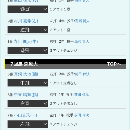
前田 倖汰(投)
右打
2年
投手:
高嶺 賢人
8番
遊ゴ
１アウト１塁
村川 嘉希(右)
左打
4年
投手:
高嶺 賢人
9番
遊飛
２アウト１塁
寺川 颯人(中)
右打
2年
投手:
高嶺 賢人
1番
遊飛
３アウトチェンジ
7回裏 森療大
TOPへ
真鍋 大地(捕)
右打
3年
投手:
前田 倖汰
5番
中飛
１アウト走者なし
中東 晴輝(指)
右打
1年
投手:
前田 倖汰
6番
左直
２アウト走者なし
小山真玖(一)
左打
1年
投手:
前田 倖汰
7番
左飛
３アウトチェンジ