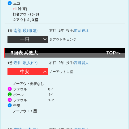
三ゴ
4
+1
(中東)
打者アウト(5-3)
２アウト２,３塁
南部 瑛翔(遊)
右打
2年
投手:
前田 倖汰
1番
一飛
３アウトチェンジ
6回表 兵教大
TOPへ
寺川 颯人(中)
右打
2年
投手:
高嶺 賢人
1番
中安
ノーアウト１塁
ノーアウト走者なし
ファウル
0-1
1
ボール
1-1
2
ファウル
1-2
3
中安
4
ノーアウト１塁