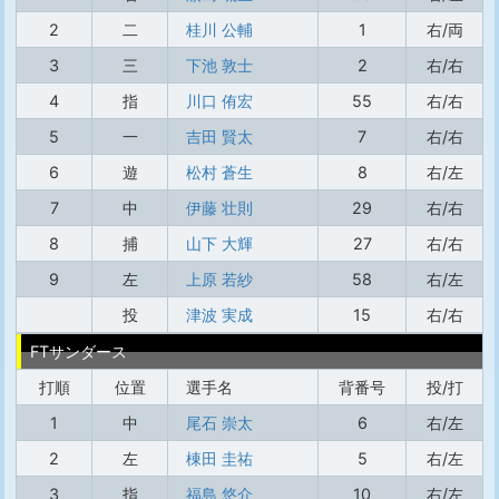
2
二
桂川 公輔
1
右/両
3
三
下池 敦士
2
右/右
4
指
川口 侑宏
55
右/右
5
一
吉田 賢太
7
右/右
6
遊
松村 蒼生
8
右/左
7
中
伊藤 壮則
29
右/右
8
捕
山下 大輝
27
右/右
9
左
上原 若紗
58
右/左
投
津波 実成
15
右/右
FTサンダース
打順
位置
選手名
背番号
投/打
1
中
尾石 崇太
6
右/左
2
左
棟田 圭祐
5
右/左
3
指
福島 悠介
10
右/左