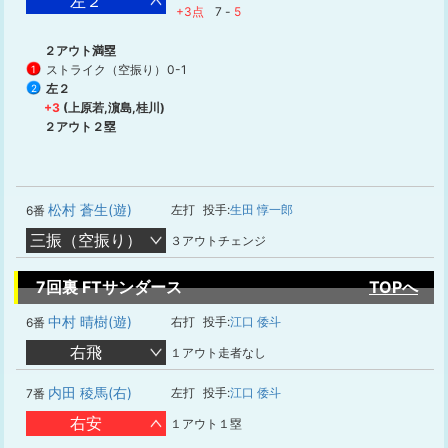
左２
+3点
7
-
5
２アウト満塁
ストライク（空振り）
0-1
1
左２
2
+3
(上原若,濵島,桂川)
２アウト２塁
松村 蒼生(遊)
左打
投手:
生田 惇一郎
6番
三振（空振り）
３アウトチェンジ
7回裏 FTサンダース
TOPへ
中村 晴樹(遊)
右打
投手:
江口 倭斗
6番
右飛
１アウト走者なし
内田 稜馬(右)
左打
投手:
江口 倭斗
7番
右安
１アウト１塁