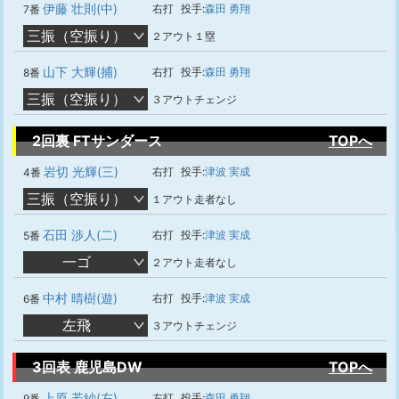
伊藤 壮則(中)
右打
投手:
森田 勇翔
7番
三振（空振り）
２アウト１塁
山下 大輝(捕)
右打
投手:
森田 勇翔
8番
三振（空振り）
３アウトチェンジ
2回裏 FTサンダース
TOPへ
岩切 光輝(三)
右打
投手:
津波 実成
4番
三振（空振り）
１アウト走者なし
石田 渉人(二)
右打
投手:
津波 実成
5番
一ゴ
２アウト走者なし
中村 晴樹(遊)
右打
投手:
津波 実成
6番
左飛
３アウトチェンジ
3回表 鹿児島DW
TOPへ
上原 若紗(左)
左打
投手:
森田 勇翔
9番