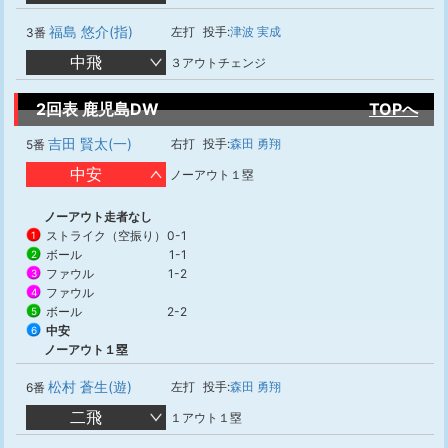
福島 悠介(指)
左打
投手:
津波 実成
3番
中飛
３アウトチェンジ
2回表 鹿児島DW
TOPへ
吉田 賢太(一)
右打
投手:
森田 勇翔
5番
中安
ノーアウト１塁
ノーアウト走者なし
ストライク（空振り）
0-1
1
ボール
1-1
2
ファウル
1-2
3
ファウル
4
ボール
2-2
5
中安
6
ノーアウト１塁
松村 蒼生(遊)
左打
投手:
森田 勇翔
6番
二飛
１アウト１塁