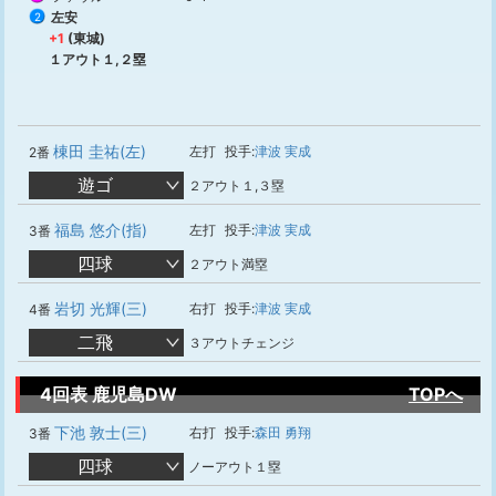
左安
2
+1
(東城)
１アウト１,２塁
棟田 圭祐(左)
左打
投手:
津波 実成
2番
遊ゴ
２アウト１,３塁
福島 悠介(指)
左打
投手:
津波 実成
3番
四球
２アウト満塁
岩切 光輝(三)
右打
投手:
津波 実成
4番
二飛
３アウトチェンジ
4回表 鹿児島DW
TOPへ
下池 敦士(三)
右打
投手:
森田 勇翔
3番
四球
ノーアウト１塁