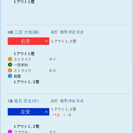
１アウト１塁
三原 大地(捕)
右打
投手:
津波 実成
9番
右安
１アウト１,２塁
１アウト１塁
ストライク
0-1
1
一塁牽制
P
ストライク
0-2
2
右安
3
１アウト１,２塁
尾石 崇太(中)
左打
投手:
津波 実成
1番
１アウト１,２塁
左安
+1点
1
-
0
１アウト１,２塁
ファウル
0-1
1