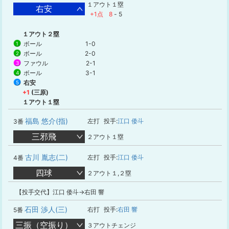
１アウト１塁
右安
+1点
8
-
5
１アウト２塁
ボール
1-0
1
ボール
2-0
2
ファウル
2-1
3
ボール
3-1
4
右安
5
+1
(三原)
１アウト１塁
福島 悠介(指)
左打
投手:
江口 倭斗
3番
三邪飛
２アウト１塁
古川 胤志(二)
左打
投手:
江口 倭斗
4番
四球
２アウト１,２塁
【投手交代】江口 倭斗→右田 響
石田 渉人(三)
右打
投手:
右田 響
5番
三振（空振り）
３アウトチェンジ