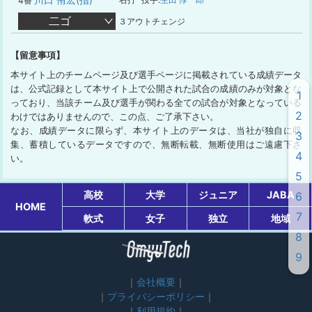
4番
二ゴ
３アウトチェンジ
【留意事項】
本サイト上のチームページ及び選手ページに掲載されている成績データ
は、公式記録として本サイト上で公開された試合の成績のみが対象とな
1
っており、当該チーム及び選手が関わる全ての試合が対象となっている
2
わけではありませんので、この点、ご了承下さい。
なお、成績データに限らず、本サイト上のデータは、当社が独自に収
3
集、蓄積しているデータですので、無断転載、無断使用はご遠慮下さ
4
い。
5
高校
大学
ジュニア
JABA
6
HOME
7
軟式
女子
独立
地域
8
9
会社概要
プライバシーポリシー
利用規約