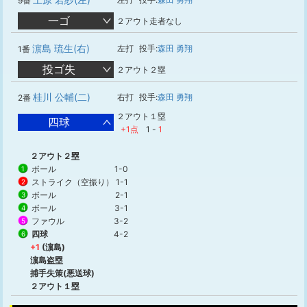
9番
一ゴ
２アウト走者なし
濵島 琉生(右)
左打
投手:
森田 勇翔
1番
投ゴ失
２アウト２塁
桂川 公輔(二)
右打
投手:
森田 勇翔
2番
２アウト１塁
四球
+1点
1
-
1
２アウト２塁
ボール
1-0
1
ストライク（空振り）
1-1
2
ボール
2-1
3
ボール
3-1
4
ファウル
3-2
5
四球
4-2
6
+1
(濵島)
濵島盗塁
捕手失策(悪送球)
２アウト１塁