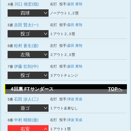
川口 侑宏(指)
右打
投手:
森田 勇翔
4番
四球
ノーアウト１,２塁
吉田 賢太(一)
右打
投手:
森田 勇翔
5番
投ゴ
１アウト２,３塁
松村 蒼生(遊)
左打
投手:
森田 勇翔
6番
左飛
２アウト２,３塁
伊藤 壮則(中)
右打
投手:
森田 勇翔
7番
投ゴ
３アウトチェンジ
4回裏 FTサンダース
TOPへ
石田 渉人(二)
右打
投手:
津波 実成
5番
遊ゴ
１アウト走者なし
中村 晴樹(遊)
右打
投手:
津波 実成
6番
右安
１アウト１塁