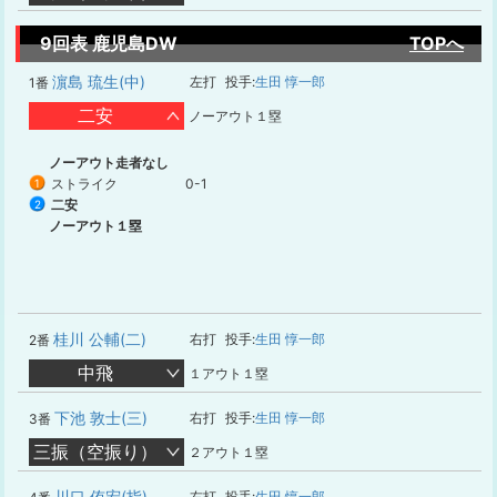
9回表 鹿児島DW
TOPへ
濵島 琉生(中)
左打
投手:
生田 惇一郎
1番
二安
ノーアウト１塁
ノーアウト走者なし
ストライク
0-1
1
二安
2
ノーアウト１塁
桂川 公輔(二)
右打
投手:
生田 惇一郎
2番
中飛
１アウト１塁
下池 敦士(三)
右打
投手:
生田 惇一郎
3番
三振（空振り）
２アウト１塁
川口 侑宏(指)
右打
投手:
生田 惇一郎