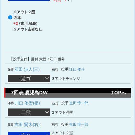
+2点
7
-
1
２アウト２塁
右本
1
+2
(古川,福島)
２アウト走者なし
【投手交代】肝付 大昌→江口 倭斗
石田 渉人(三)
右打
投手:
江口 倭斗
5番
遊ゴ
３アウトチェンジ
7回表 鹿児島DW
TOPへ
川口 侑宏(指)
右打
投手:
生田 惇一郎
4番
二飛
２アウト満塁
吉田 賢太(右)
右打
投手:
生田 惇一郎
5番
２アウト２塁