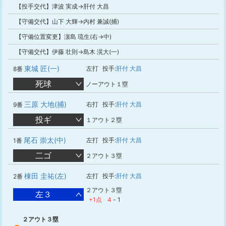
【投手交代】津波 実成→肝付 大昌
【守備交代】山下 大輝→内村 兼誠(捕)
【守備位置変更】濵島 琉生(右→中)
【守備交代】伊藤 壮則→島木 滉大(一)
東城 匠(一)
左打
投手:
肝付 大昌
8番
死球
ノーアウト１塁
三原 大地(捕)
右打
投手:
肝付 大昌
9番
投ギ
１アウト２塁
尾石 崇太(中)
左打
投手:
肝付 大昌
1番
二ゴ
２アウト３塁
棟田 圭祐(左)
左打
投手:
肝付 大昌
2番
２アウト３塁
左３
+1点
4
-
1
２アウト３塁