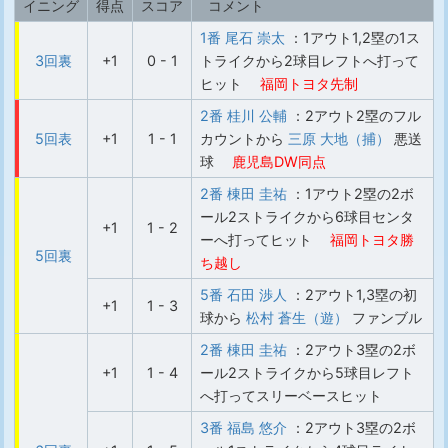
イニング
得点
スコア
コメント
1番 尾石 崇太
：1アウト1,2塁の1ス
3回裏
+1
0 - 1
トライクから2球目レフトへ打って
ヒット
福岡トヨタ先制
2番 桂川 公輔
：2アウト2塁のフル
5回表
+1
1 - 1
カウントから
三原 大地（捕）
悪送
球
鹿児島DW同点
2番 棟田 圭祐
：1アウト2塁の2ボ
ール2ストライクから6球目センタ
+1
1 - 2
ーへ打ってヒット
福岡トヨタ勝
5回裏
ち越し
5番 石田 渉人
：2アウト1,3塁の初
+1
1 - 3
球から
松村 蒼生（遊）
ファンブル
2番 棟田 圭祐
：2アウト3塁の2ボ
+1
1 - 4
ール2ストライクから5球目レフト
へ打ってスリーベースヒット
3番 福島 悠介
：2アウト3塁の2ボ