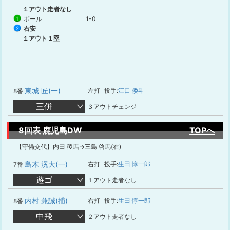
１アウト走者なし
ボール
1-0
1
右安
2
１アウト１塁
東城 匠(一)
左打
投手:
江口 倭斗
8番
三併
３アウトチェンジ
8回表 鹿児島DW
TOPへ
【守備交代】内田 稜馬→三島 啓馬(右)
島木 滉大(一)
右打
投手:
生田 惇一郎
7番
遊ゴ
１アウト走者なし
内村 兼誠(捕)
右打
投手:
生田 惇一郎
8番
中飛
２アウト走者なし