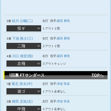
桂川 公輔(二)
右打
投手:
森田 勇翔
2番
投ギ
１アウト２塁
下池 敦士(三)
右打
投手:
森田 勇翔
3番
二飛
２アウト２塁
川口 侑宏(指)
右打
投手:
森田 勇翔
4番
左飛
３アウトチェンジ
1回裏 FTサンダース
TOPへ
尾石 崇太(中)
左打
投手:
津波 実成
1番
遊ゴ
１アウト走者なし
棟田 圭祐(左)
左打
投手:
津波 実成
2番
中飛
２アウト走者なし