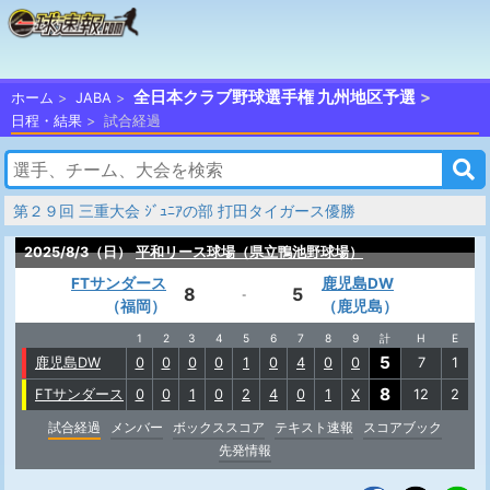
全日本クラブ野球選手権 九州地区予選
ホーム
JABA
日程・結果
試合経過
第２９回 三重大会 ｼﾞｭﾆｱの部 打田タイガース優勝
2025/8/3（日）
平和リース球場（県立鴨池野球場）
FTサンダース
鹿児島DW
8
5
-
（福岡）
（鹿児島）
1
2
3
4
5
6
7
8
9
計
H
E
5
鹿児島DW
0
0
0
0
1
0
4
0
0
7
1
8
FTサンダース
0
0
1
0
2
4
0
1
X
12
2
試合経過
メンバー
ボックススコア
テキスト速報
スコアブック
先発情報