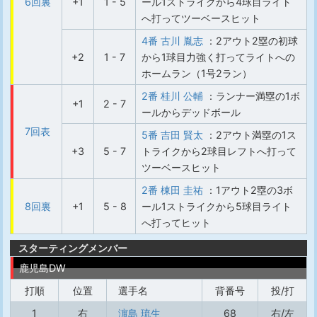
6回裏
+1
1 - 5
ール1ストライクから4球目ライト
へ打ってツーベースヒット
4番 古川 胤志
：2アウト2塁の初球
+2
1 - 7
から1球目力強く打ってライトへの
ホームラン（1号2ラン）
2番 桂川 公輔
：ランナー満塁の1ボ
+1
2 - 7
ールからデッドボール
7回表
5番 吉田 賢太
：2アウト満塁の1ス
+3
5 - 7
トライクから2球目レフトへ打って
ツーベースヒット
2番 棟田 圭祐
：1アウト2塁の3ボ
8回裏
+1
5 - 8
ール1ストライクから5球目ライト
へ打ってヒット
スターティングメンバー
鹿児島DW
打順
位置
選手名
背番号
投/打
1
右
濵島 琉生
68
右/左