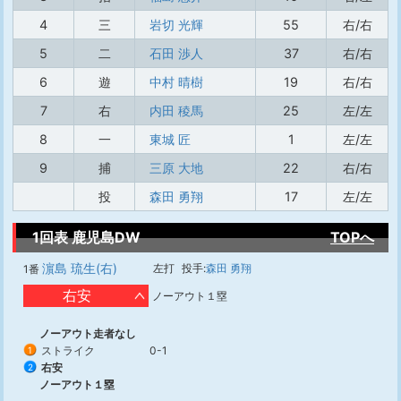
4
三
岩切 光輝
55
右/右
5
二
石田 渉人
37
右/右
6
遊
中村 晴樹
19
右/右
7
右
内田 稜馬
25
左/左
8
一
東城 匠
1
左/左
9
捕
三原 大地
22
右/右
投
森田 勇翔
17
左/左
1回表 鹿児島DW
TOPへ
濵島 琉生(右)
左打
投手:
森田 勇翔
1番
右安
ノーアウト１塁
ノーアウト走者なし
ストライク
0-1
1
右安
2
ノーアウト１塁