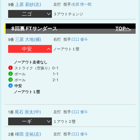
上原 若紗(左)
左打
投手:
生田 惇一郎
9番
二ゴ
３アウトチェンジ
8回裏 FTサンダース
TOPへ
三原 大地(捕)
右打
投手:
江口 倭斗
9番
中安
ノーアウト１塁
ノーアウト走者なし
ストライク（空振り）
0-1
1
ボール
1-1
2
ボール
2-1
3
中安
4
ノーアウト１塁
尾石 崇太(中)
左打
投手:
江口 倭斗
1番
一ギ
１アウト２塁
棟田 圭祐(左)
左打
投手:
江口 倭斗
2番