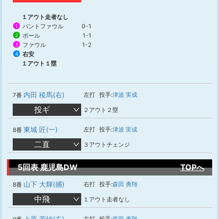
１アウト走者なし
バントファウル
0-1
1
ボール
1-1
2
ファウル
1-2
3
右安
4
１アウト１塁
内田 稜馬(右)
左打
投手:
津波 実成
7番
投ギ
２アウト２塁
東城 匠(一)
左打
投手:
津波 実成
8番
二直
３アウトチェンジ
5回表 鹿児島DW
TOPへ
山下 大輝(捕)
右打
投手:
森田 勇翔
8番
中飛
１アウト走者なし
上原 若紗(左)
左打
投手:
森田 勇翔