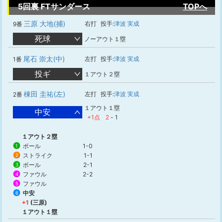
5回裏 FTサンダース
TOPへ
三原 大地(捕)
右打
投手:
津波 実成
9番
死球
ノーアウト１塁
尾石 崇太(中)
左打
投手:
津波 実成
1番
投ギ
１アウト２塁
棟田 圭祐(左)
左打
投手:
津波 実成
2番
１アウト１塁
中安
+1点
2
-
1
１アウト２塁
ボール
1-0
1
ストライク
1-1
2
ボール
2-1
3
ファウル
2-2
4
ファウル
5
中安
6
+1
(三原)
１アウト１塁