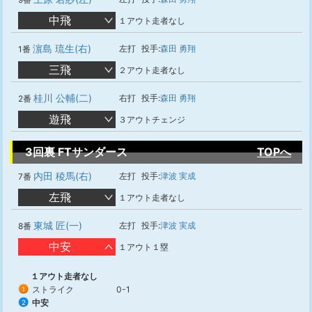
中飛
１アウト走者なし
濵島 琉生(右)
左打
投手:
森田 勇翔
1番
三飛
２アウト走者なし
桂川 公輔(二)
右打
投手:
森田 勇翔
2番
遊飛
３アウトチェンジ
3回裏 FTサンダース
TOPへ
内田 稜馬(右)
左打
投手:
津波 実成
7番
左飛
１アウト走者なし
東城 匠(一)
左打
投手:
津波 実成
8番
中安
１アウト１塁
１アウト走者なし
ストライク
0-1
1
中安
2