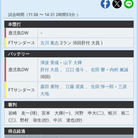
試合時間（11:38 〜 14:31 2時間53分 ）
本塁打
鹿児島DW
-
FTサンダース
古川 胤志
2ラン (6回肝付 大昌 )
バッテリー
津波 実成
-
山下 大輝
鹿児島DW
肝付 大昌
、
江口 倭斗
、
右田 響
-
内村 兼誠
(6回)
森田 勇翔
、
江藤 奨真
、
生田 惇一郎
-
三原
FTサンダース
大地
審判
岩崎 友一(球)、宮本 大輝(一)、河野 申大(二)、蛭川 裕二
(三)、野村 弥生(控)、中川 達也(控)
得点経過