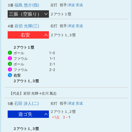
福島 悠介(指)
左打
投手:
津波 実成
3番
三振（空振り）
２アウト１塁
岩切 光輝(三)
右打
投手:
津波 実成
4番
右安
２アウト１,３塁
２アウト１塁
ボール
1-0
1
ファウル
1-1
2
ボール
2-1
3
ファウル
2-2
4
右安
5
２アウト１,３塁
【代走】岩切 光輝→古川 胤志
石田 渉人(二)
右打
投手:
津波 実成
5番
２アウト１,２塁
遊ゴ失
+1点
3
-
1
２アウト１,３塁