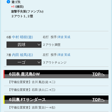
遊ゴ失
1
+1
(棟田)
遊撃手失策(ファンブル)
２アウト１,２塁
中村 晴樹(遊)
右打
投手:
津波 実成
6番
四球
２アウト満塁
内田 稜馬(右)
左打
投手:
津波 実成
7番
一ゴ
３アウトチェンジ
6回表 鹿児島DW
TOPへ
【守備位置変更】古川 胤志(走→二)
【守備位置変更】石田 渉人(二→三)
6回裏 FTサンダース
TOPへ
【守備位置変更】吉田 賢太(一→右)