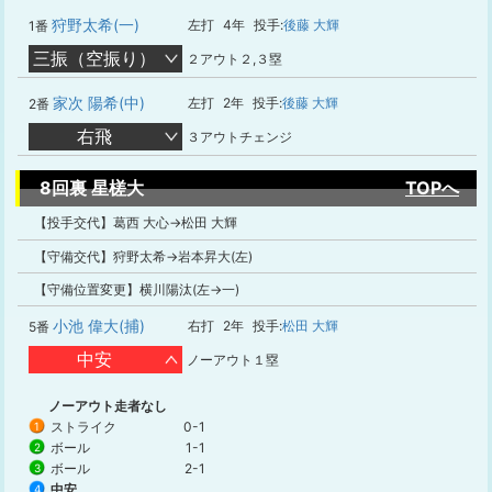
狩野太希(一)
左打
4年
投手:
後藤 大輝
1番
三振（空振り）
２アウト２,３塁
家次 陽希(中)
左打
2年
投手:
後藤 大輝
2番
右飛
３アウトチェンジ
8回裏 星槎大
TOPへ
【投手交代】葛西 大心→松田 大輝
【守備交代】狩野太希→岩本昇大(左)
【守備位置変更】横川陽汰(左→一)
小池 偉大(捕)
右打
2年
投手:
松田 大輝
5番
中安
ノーアウト１塁
ノーアウト走者なし
ストライク
0-1
1
ボール
1-1
2
ボール
2-1
3
中安
4