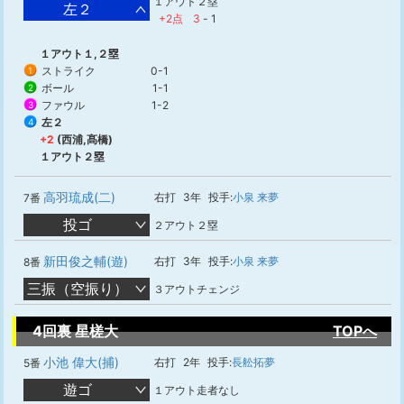
１アウト２塁
左２
+2点
3
-
1
１アウト１,２塁
ストライク
0-1
1
ボール
1-1
2
ファウル
1-2
3
左２
4
+2
(西浦,髙橋)
１アウト２塁
高羽琉成(二)
右打
3年
投手:
小泉 来夢
7番
投ゴ
２アウト２塁
新田俊之輔(遊)
右打
3年
投手:
小泉 来夢
8番
三振（空振り）
３アウトチェンジ
4回裏 星槎大
TOPへ
小池 偉大(捕)
右打
2年
投手:
長舩拓夢
5番
遊ゴ
１アウト走者なし