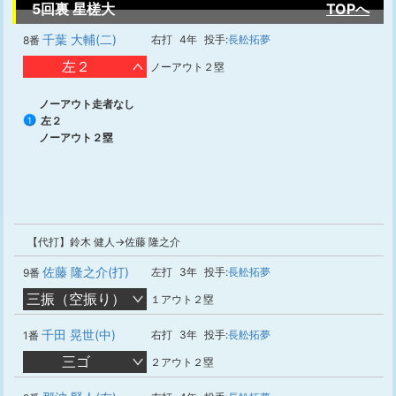
5回裏 星槎大
TOPへ
千葉 大輔(二)
右打
4年
投手:
長舩拓夢
8番
左２
ノーアウト２塁
ノーアウト走者なし
左２
1
ノーアウト２塁
【代打】鈴木 健人→佐藤 隆之介
佐藤 隆之介(打)
左打
3年
投手:
長舩拓夢
9番
三振（空振り）
１アウト２塁
千田 晃世(中)
右打
3年
投手:
長舩拓夢
1番
三ゴ
２アウト２塁