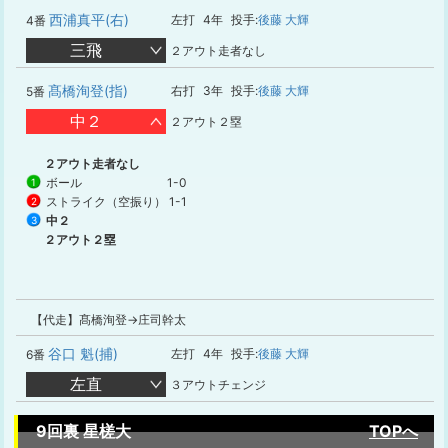
西浦真平(右)
左打
4年
投手:
後藤 大輝
4番
三飛
２アウト走者なし
髙橋洵登(指)
右打
3年
投手:
後藤 大輝
5番
中２
２アウト２塁
２アウト走者なし
ボール
1-0
1
ストライク（空振り）
1-1
2
中２
3
２アウト２塁
【代走】髙橋洵登→庄司幹太
谷口 魁(捕)
左打
4年
投手:
後藤 大輝
6番
左直
３アウトチェンジ
9回裏 星槎大
TOPへ