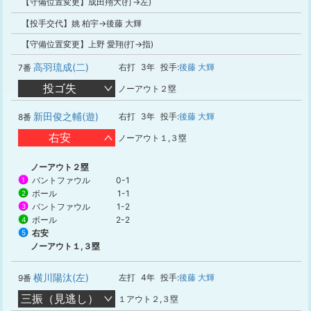
【守備位置変更】成田翔大(打→左)
【投手交代】姚 柏宇→後藤 大輝
【守備位置変更】上野 愛翔(打→指)
高羽琉成(二)
右打
3年
投手:
後藤 大輝
7番
投ゴ失
ノーアウト２塁
新田俊之輔(遊)
右打
3年
投手:
後藤 大輝
8番
右安
ノーアウト１,３塁
ノーアウト２塁
バントファウル
0-1
1
ボール
1-1
2
バントファウル
1-2
3
ボール
2-2
4
右安
5
ノーアウト１,３塁
横川陽汰(左)
左打
4年
投手:
後藤 大輝
9番
三振（見逃し）
１アウト２,３塁