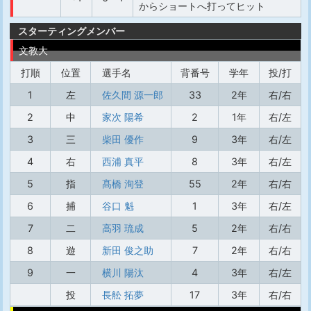
からショートへ打ってヒット
スターティングメンバー
文教大
打順
位置
選手名
背番号
学年
投/打
1
左
佐久間 源一郎
33
2年
右/右
2
中
家次 陽希
2
1年
右/左
3
三
柴田 優作
9
3年
右/左
4
右
西浦 真平
8
3年
右/左
5
指
髙橋 洵登
55
2年
右/右
6
捕
谷口 魁
1
3年
右/左
7
二
高羽 琉成
5
2年
右/右
8
遊
新田 俊之助
7
2年
右/右
9
一
横川 陽汰
4
3年
右/左
投
長舩 拓夢
17
3年
右/右