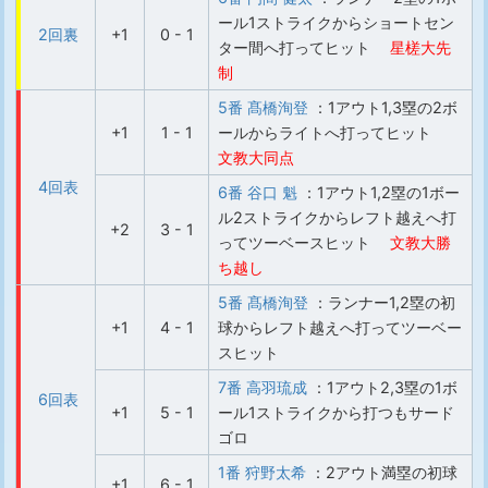
ール1ストライクからショートセン
2回裏
+1
0 - 1
ター間へ打ってヒット
星槎大先
制
5番 髙橋洵登
：1アウト1,3塁の2ボ
+1
1 - 1
ールからライトへ打ってヒット
文教大同点
4回表
6番 谷口 魁
：1アウト1,2塁の1ボー
ル2ストライクからレフト越えへ打
+2
3 - 1
ってツーベースヒット
文教大勝
ち越し
5番 髙橋洵登
：ランナー1,2塁の初
+1
4 - 1
球からレフト越えへ打ってツーベー
スヒット
7番 高羽琉成
：1アウト2,3塁の1ボ
6回表
+1
5 - 1
ール1ストライクから打つもサード
ゴロ
1番 狩野太希
：2アウト満塁の初球
+1
6 - 1