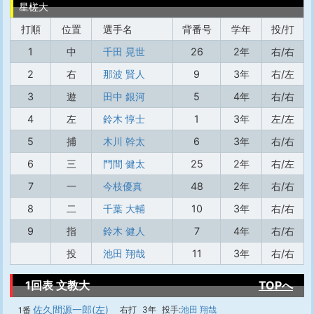
星槎大
打順
位置
選手名
背番号
学年
投/打
1
中
千田 晃世
26
2年
右/右
2
右
那波 賢人
9
3年
右/左
3
遊
田中 銀河
5
4年
右/右
4
左
鈴木 惇士
1
3年
左/左
5
捕
木川 幹太
6
3年
右/右
6
三
門間 健太
25
2年
右/左
7
一
今枝優真
48
2年
右/右
8
二
千葉 大輔
10
3年
右/右
9
指
鈴木 健人
7
4年
右/右
投
池田 翔哉
11
3年
右/右
1回表 文教大
TOPへ
佐久間源一郎(左)
右打
3年
投手:
池田 翔哉
1番