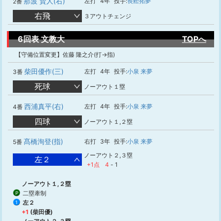
那波 賢人(右)
左打
4年
投手:
長舩拓夢
2番
右飛
３アウトチェンジ
6回表 文教大
TOPへ
【守備位置変更】佐藤 隆之介(打→指)
柴田優作(三)
左打
4年
投手:
小泉 来夢
3番
死球
ノーアウト１塁
西浦真平(右)
左打
4年
投手:
小泉 来夢
4番
四球
ノーアウト１,２塁
髙橋洵登(指)
右打
3年
投手:
小泉 来夢
5番
ノーアウト２,３塁
左２
+1点
4
-
1
ノーアウト１,２塁
二塁牽制
P
左２
1
+1
(柴田優)