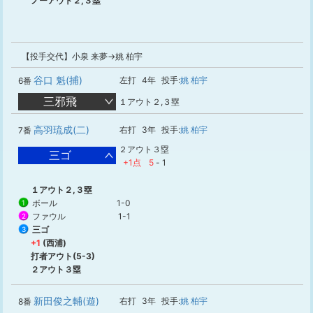
ノーアウト２,３塁
【投手交代】小泉 来夢→姚 柏宇
谷口 魁(捕)
左打
4年
投手:
姚 柏宇
6番
三邪飛
１アウト２,３塁
高羽琉成(二)
右打
3年
投手:
姚 柏宇
7番
２アウト３塁
三ゴ
+1点
5
-
1
１アウト２,３塁
ボール
1-0
1
ファウル
1-1
2
三ゴ
3
+1
(西浦)
打者アウト(5-3)
２アウト３塁
新田俊之輔(遊)
右打
3年
投手:
姚 柏宇
8番