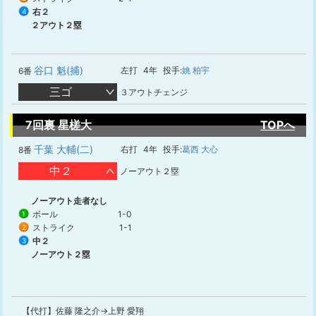
右２
4
２アウト２塁
谷口 魁(捕)
左打
4年
投手:
姚 柏宇
6番
三ゴ
３アウトチェンジ
7回裏 星槎大
TOPへ
千葉 大輔(二)
右打
4年
投手:
葛西 大心
8番
中２
ノーアウト２塁
ノーアウト走者なし
ボール
1-0
1
ストライク
1-1
2
中２
3
ノーアウト２塁
【代打】佐藤 隆之介→上野 愛翔