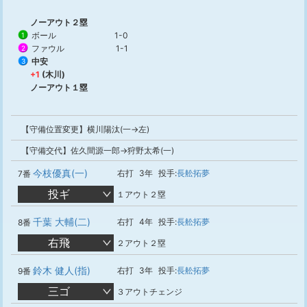
ノーアウト２塁
ボール
1-0
1
ファウル
1-1
2
中安
3
+1
(木川)
ノーアウト１塁
【守備位置変更】横川陽汰(一→左)
【守備交代】佐久間源一郎→狩野太希(一)
今枝優真(一)
右打
3年
投手:
長舩拓夢
7番
投ギ
１アウト２塁
千葉 大輔(二)
右打
4年
投手:
長舩拓夢
8番
右飛
２アウト２塁
鈴木 健人(指)
右打
3年
投手:
長舩拓夢
9番
三ゴ
３アウトチェンジ