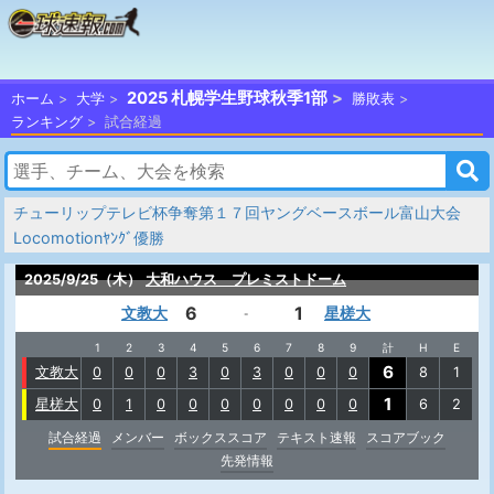
2025 札幌学生野球秋季1部
ホーム
大学
勝敗表
ランキング
試合経過
チューリップテレビ杯争奪第１７回ヤングベースボール富山大会
Locomotionﾔﾝｸﾞ優勝
2025/9/25（木）
大和ハウス プレミストドーム
6
1
文教大
星槎大
-
1
2
3
4
5
6
7
8
9
計
H
E
6
文教大
0
0
0
3
0
3
0
0
0
8
1
1
星槎大
0
1
0
0
0
0
0
0
0
6
2
試合経過
メンバー
ボックススコア
テキスト速報
スコアブック
先発情報