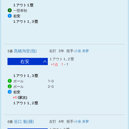
１アウト１塁
一塁牽制
P
右安
1
１アウト１,３塁
髙橋洵登(指)
右打
3年
投手:
小泉 来夢
5番
１アウト１,２塁
右安
+1点
1
-
1
１アウト１,３塁
ボール
1-0
1
ボール
2-0
2
右安
3
+1
(家次)
１アウト１,２塁
谷口 魁(捕)
左打
4年
投手:
小泉 来夢
6番