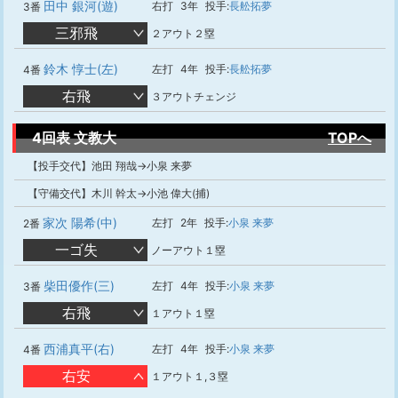
田中 銀河(遊)
右打
3年
投手:
長舩拓夢
3番
三邪飛
２アウト２塁
鈴木 惇士(左)
左打
4年
投手:
長舩拓夢
4番
右飛
３アウトチェンジ
4回表 文教大
TOPへ
【投手交代】池田 翔哉→小泉 来夢
【守備交代】木川 幹太→小池 偉大(捕)
家次 陽希(中)
左打
2年
投手:
小泉 来夢
2番
一ゴ失
ノーアウト１塁
柴田優作(三)
左打
4年
投手:
小泉 来夢
3番
右飛
１アウト１塁
西浦真平(右)
左打
4年
投手:
小泉 来夢
4番
右安
１アウト１,３塁