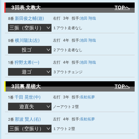
3回表 文教大
TOPへ
新田俊之輔(遊)
右打
3年
投手:
池田 翔哉
8番
三振（空振り）
１アウト走者なし
横川陽汰(左)
左打
4年
投手:
池田 翔哉
9番
投ゴ
２アウト走者なし
狩野太希(一)
左打
4年
投手:
池田 翔哉
1番
遊ゴ
３アウトチェンジ
3回裏 星槎大
TOPへ
千田 晃世(中)
右打
3年
投手:
長舩拓夢
1番
遊直失
ノーアウト２塁
那波 賢人(右)
左打
4年
投手:
長舩拓夢
2番
三振（空振り）
１アウト２塁