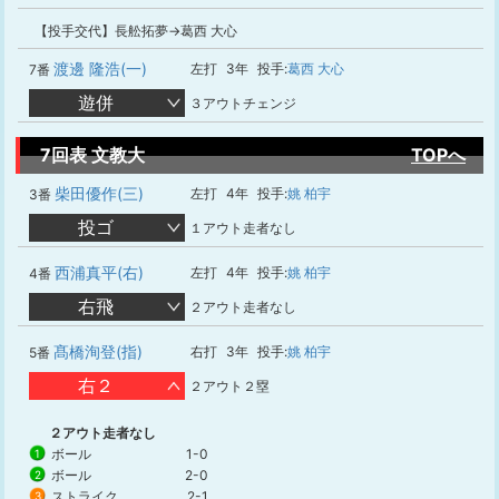
【投手交代】長舩拓夢→葛西 大心
渡邊 隆浩(一)
左打
3年
投手:
葛西 大心
7番
遊併
３アウトチェンジ
7回表 文教大
TOPへ
柴田優作(三)
左打
4年
投手:
姚 柏宇
3番
投ゴ
１アウト走者なし
西浦真平(右)
左打
4年
投手:
姚 柏宇
4番
右飛
２アウト走者なし
髙橋洵登(指)
右打
3年
投手:
姚 柏宇
5番
右２
２アウト２塁
２アウト走者なし
ボール
1-0
1
ボール
2-0
2
ストライク
2-1
3