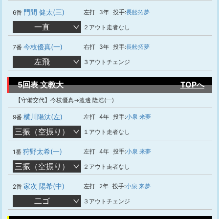
門間 健太(三)
左打
3年
投手:
長舩拓夢
6番
一直
２アウト走者なし
今枝優真(一)
右打
3年
投手:
長舩拓夢
7番
左飛
３アウトチェンジ
5回表 文教大
TOPへ
【守備交代】今枝優真→渡邊 隆浩(一)
横川陽汰(左)
左打
4年
投手:
小泉 来夢
9番
三振（空振り）
１アウト走者なし
狩野太希(一)
左打
4年
投手:
小泉 来夢
1番
三振（空振り）
２アウト走者なし
家次 陽希(中)
左打
2年
投手:
小泉 来夢
2番
二ゴ
３アウトチェンジ