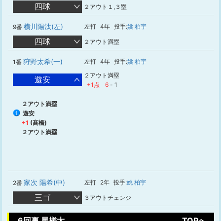
四球
２アウト１,３塁
横川陽汰(左)
左打
4年
投手:
姚 柏宇
9番
四球
２アウト満塁
狩野太希(一)
左打
4年
投手:
姚 柏宇
1番
２アウト満塁
遊安
+1点
6
-
1
２アウト満塁
遊安
1
+1
(髙橋)
２アウト満塁
家次 陽希(中)
左打
2年
投手:
姚 柏宇
2番
三ゴ
３アウトチェンジ
6回裏 星槎大
TOPへ