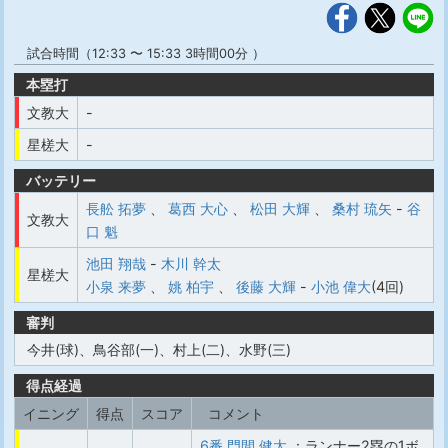
試合時間（12:33 〜 15:33 3時間00分 ）
本塁打
文教大
-
星槎大
-
バッテリー
長舩 拓夢
、
葛西 大心
、
松田 大輝
、
桑村 琉矢
-
谷
文教大
口 魁
池田 翔哉
-
木川 幹太
星槎大
小泉 来夢
、
姚 柏宇
、
後藤 大輝
-
小池 偉大
(4回)
審判
今井(球)、鳥谷部(一)、村上(二)、水野(三)
得点経過
イニング
得点
スコア
コメント
6番 門間 健太
：ランナー2塁の1ボ