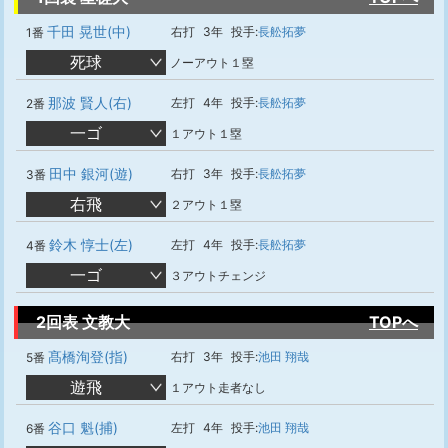
千田 晃世(中)
右打
3年
投手:
長舩拓夢
1番
死球
ノーアウト１塁
那波 賢人(右)
左打
4年
投手:
長舩拓夢
2番
一ゴ
１アウト１塁
田中 銀河(遊)
右打
3年
投手:
長舩拓夢
3番
右飛
２アウト１塁
鈴木 惇士(左)
左打
4年
投手:
長舩拓夢
4番
一ゴ
３アウトチェンジ
2回表 文教大
TOPへ
髙橋洵登(指)
右打
3年
投手:
池田 翔哉
5番
遊飛
１アウト走者なし
谷口 魁(捕)
左打
4年
投手:
池田 翔哉
6番