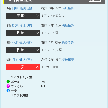
田中 銀河(遊)
右打
3年
投手:
長舩拓夢
3番
中飛
１アウト走者なし
鈴木 惇士(左)
左打
4年
投手:
長舩拓夢
4番
四球
１アウト１塁
小池 偉大(捕)
右打
2年
投手:
長舩拓夢
5番
四球
１アウト１,２塁
門間 健太(三)
左打
3年
投手:
長舩拓夢
6番
一安
１アウト満塁
１アウト１,２塁
ボール
1-0
1
ファウル
1-1
2
一安
3
１アウト満塁