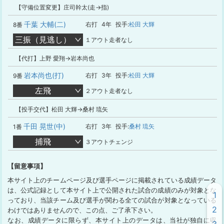
【守備位置変更】庄司幹太(走→指)
千葉 大輔(二)
右打
4年
投手:
松田 大輝
8番
三振（見逃し）
１アウト走者なし
【代打】上野 愛翔→岩本尚也
岩本尚也(打)
右打
3年
投手:
松田 大輝
9番
左飛
２アウト走者なし
【投手交代】松田 大輝→桑村 琉矢
千田 晃世(中)
右打
3年
投手:
桑村 琉矢
1番
捕飛
３アウトチェンジ
【留意事項】
本サイト上のチームページ及び選手ページに掲載されている成績データ
は、公式記録として本サイト上で公開された試合の成績のみが対象とな
1
っており、当該チーム及び選手が関わる全ての試合が対象となっている
2
わけではありませんので、この点、ご了承下さい。
なお、成績データに限らず、本サイト上のデータは、当社が独自に収