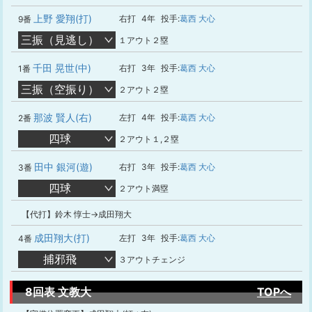
上野 愛翔(打)
右打
4年
投手:
葛西 大心
9番
三振（見逃し）
１アウト２塁
千田 晃世(中)
右打
3年
投手:
葛西 大心
1番
三振（空振り）
２アウト２塁
那波 賢人(右)
左打
4年
投手:
葛西 大心
2番
四球
２アウト１,２塁
田中 銀河(遊)
右打
3年
投手:
葛西 大心
3番
四球
２アウト満塁
【代打】鈴木 惇士→成田翔大
成田翔大(打)
左打
3年
投手:
葛西 大心
4番
捕邪飛
３アウトチェンジ
8回表 文教大
TOPへ