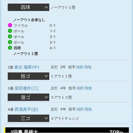
四球
ノーアウト１塁
ノーアウト走者なし
ファウル
0-1
1
ボール
1-1
2
ボール
2-1
3
ボール
3-1
4
四球
4-1
5
ノーアウト１塁
家次 陽希(中)
左打
2年
投手:
池田 翔哉
2番
投ゴ
１アウト１塁
柴田優作(三)
左打
4年
投手:
池田 翔哉
3番
遊ゴ
２アウト２塁
西浦真平(右)
左打
4年
投手:
池田 翔哉
4番
三ゴ
３アウトチェンジ
1回裏 星槎大
TOPへ