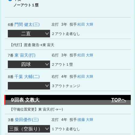
ノーアウト１塁
門間 健太(三)
左打
3年
投手:
松田 大輝
6番
二直
２アウト走者なし
【代打】渡邊 隆浩→東 宙天
東 宙天(打)
右打
3年
投手:
松田 大輝
7番
四球
２アウト１塁
千葉 大輔(二)
右打
4年
投手:
松田 大輝
8番
３アウトチェンジ
9回表 文教大
TOPへ
【守備位置変更】東 宙天(打→一)
柴田優作(三)
左打
4年
投手:
後藤 大輝
3番
三振（空振り）
１アウト走者なし