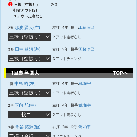
三振（空振り）
2-3
5
打者アウト(2)
１アウト走者なし
那波 賢人(右)
左打
4年
投手:
工藤 泰己
2番
三振（空振り）
２アウト走者なし
田中 銀河(遊)
右打
3年
投手:
工藤 泰己
3番
三振（空振り）
３アウトチェンジ
1回裏 学園大
TOPへ
中島 柊(左)
右打
4年
投手:
姚 柏宇
1番
三振（空振り）
１アウト走者なし
下向 航(中)
左打
4年
投手:
姚 柏宇
2番
投ゴ
２アウト走者なし
常谷 拓輝(遊)
右打
2年
投手:
姚 柏宇
3番
三振（空振り）
３アウトチェンジ