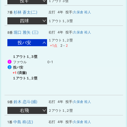
投ギ
１アウト３塁
杉林 蒼太(二)
左打
4年
投手:
久保倉 裕人
7番
四球
１アウト１,３塁
堀口 雅矢 (三)
右打
4年
投手:
久保倉 裕人
8番
１アウト１,２塁
投バ安
+1点
2
-
2
１アウト１,３塁
ファウル
0-1
1
投バ安
2
+1
(斉藤)
１アウト１,２塁
鈴木 恋斗(捕)
右打
4年
投手:
久保倉 裕人
9番
右飛
２アウト１,２塁
中島 柊(左)
右打
4年
投手:
久保倉 裕人
1番