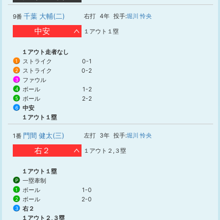
千葉 大輔(二)
右打
4年
投手:
堀川 怜央
9番
中安
１アウト１塁
１アウト走者なし
ストライク
0-1
1
ストライク
0-2
2
ファウル
3
ボール
1-2
4
ボール
2-2
5
中安
6
１アウト１塁
門間 健太(三)
左打
3年
投手:
堀川 怜央
1番
右２
１アウト２,３塁
１アウト１塁
一塁牽制
P
ボール
1-0
1
ボール
2-0
2
右２
3
１アウト２,３塁