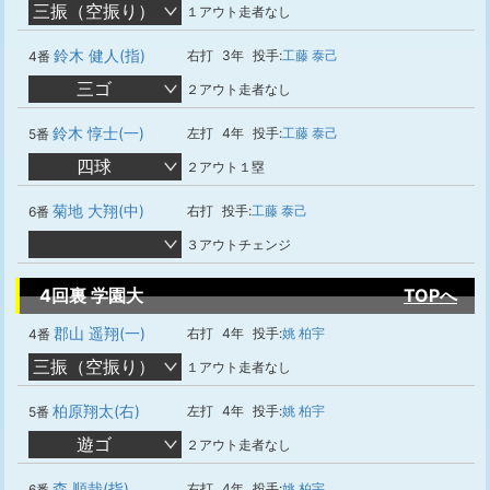
三振（空振り）
１アウト走者なし
鈴木 健人(指)
右打
3年
投手:
工藤 泰己
4番
三ゴ
２アウト走者なし
鈴木 惇士(一)
左打
4年
投手:
工藤 泰己
5番
四球
２アウト１塁
菊地 大翔(中)
右打
投手:
工藤 泰己
6番
３アウトチェンジ
4回裏 学園大
TOPへ
郡山 遥翔(一)
右打
4年
投手:
姚 柏宇
4番
三振（空振り）
１アウト走者なし
柏原翔太(右)
左打
4年
投手:
姚 柏宇
5番
遊ゴ
２アウト走者なし
森 順哉(指)
右打
4年
投手:
姚 柏宇
6番