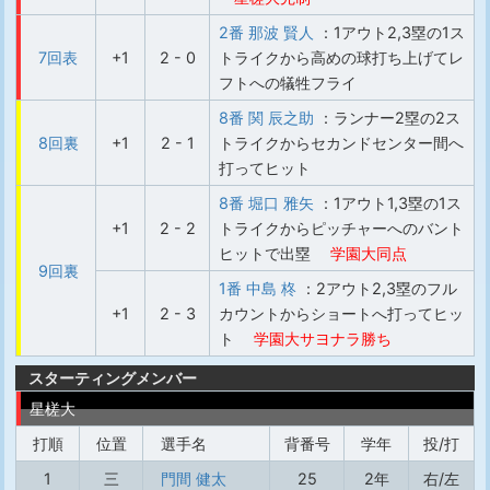
2番 那波 賢人
：1アウト2,3塁の1ス
7回表
+1
2 - 0
トライクから高めの球打ち上げてレ
フトへの犠牲フライ
8番 関 辰之助
：ランナー2塁の2ス
8回裏
+1
2 - 1
トライクからセカンドセンター間へ
打ってヒット
8番 堀口 雅矢
：1アウト1,3塁の1ス
+1
2 - 2
トライクからピッチャーへのバント
ヒットで出塁
学園大同点
9回裏
1番 中島 柊
：2アウト2,3塁のフル
+1
2 - 3
カウントからショートへ打ってヒッ
ト
学園大サヨナラ勝ち
スターティングメンバー
星槎大
打順
位置
選手名
背番号
学年
投/打
1
三
門間 健太
25
2年
右/左