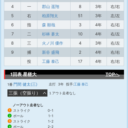
4
一
郡山 遥翔
8
3年
右/右
5
右
柏原翔太
51
3年
左/左
6
指
森 順哉
3
4年
右/右
7
二
杉林 蒼太
10
4年
右/左
8
三
火ノ川 優作
4
3年
右/左
9
捕
新谷 盛飛
2
4年
右/右
投
工藤 泰己
17
4年
右/右
1回表 星槎大
TOPへ
門間 健太(三)
左打
3年
投手:
工藤 泰己
1番
三振（空振り）
１アウト走者なし
ノーアウト走者なし
ストライク
0-1
1
ボール
1-1
2
ストライク
1-2
3
ボール
2-2
4