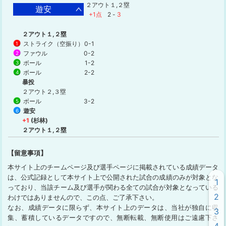
２アウト１,２塁
遊安
+1点
2
-
3
２アウト１,２塁
ストライク（空振り）
0-1
1
ファウル
0-2
2
ボール
1-2
3
ボール
2-2
4
暴投
２アウト２,３塁
ボール
3-2
5
遊安
6
+1
(杉林)
２アウト１,２塁
【留意事項】
本サイト上のチームページ及び選手ページに掲載されている成績データ
は、公式記録として本サイト上で公開された試合の成績のみが対象とな
1
っており、当該チーム及び選手が関わる全ての試合が対象となっている
2
わけではありませんので、この点、ご了承下さい。
なお、成績データに限らず、本サイト上のデータは、当社が独自に収
3
集、蓄積しているデータですので、無断転載、無断使用はご遠慮下さ