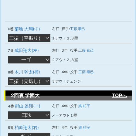
菊地 大翔(中)
右打
投手:
工藤 泰己
6番
三振（空振り）
１アウト２,３塁
成田翔大(左)
左打
3年
投手:
工藤 泰己
7番
一ゴ
２アウト２,３塁
木川 幹太(捕)
右打
4年
投手:
工藤 泰己
8番
三振（見逃し）
３アウトチェンジ
2回裏 学園大
TOPへ
郡山 遥翔(一)
右打
4年
投手:
姚 柏宇
4番
四球
ノーアウト１塁
柏原翔太(右)
左打
4年
投手:
姚 柏宇
5番