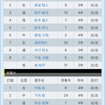
2
右
那波 賢人
9
3年
右/左
3
遊
田中 銀河
10
4年
右/右
4
指
鈴木 健人
7
4年
右/右
5
一
鈴木 惇士
1
3年
左/左
6
中
菊地 大翔
2
4年
右/右
7
左
成田翔大
33
2年
右/左
8
捕
木川 幹太
6
3年
右/右
9
二
千葉 大輔
5
3年
右/右
投
姚 柏宇
31
3年
左/左
学園大
打順
位置
選手名
背番号
学年
投/打
1
左
中島 柊
9
4年
右/右
2
中
下向 航
24
4年
右/左
3
遊
常谷 拓輝
1
4年
右/右