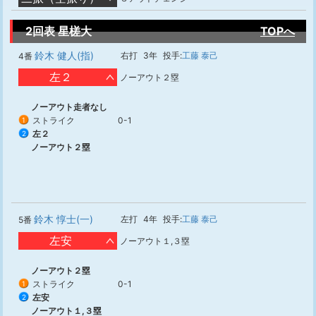
2回表 星槎大
TOPへ
鈴木 健人(指)
右打
3年
投手:
工藤 泰己
4番
左２
ノーアウト２塁
ノーアウト走者なし
ストライク
0-1
1
左２
2
ノーアウト２塁
鈴木 惇士(一)
左打
4年
投手:
工藤 泰己
5番
左安
ノーアウト１,３塁
ノーアウト２塁
ストライク
0-1
1
左安
2
ノーアウト１,３塁