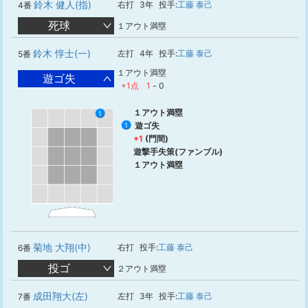
鈴木 健人(指)
右打
3年
投手:
工藤 泰己
4番
死球
１アウト満塁
鈴木 惇士(一)
左打
4年
投手:
工藤 泰己
5番
１アウト満塁
遊ゴ失
+1点
1
-
0
１アウト満塁
1
遊ゴ失
1
+1
(門間)
遊撃手失策(ファンブル)
１アウト満塁
菊地 大翔(中)
右打
投手:
工藤 泰己
6番
投ゴ
２アウト満塁
成田翔大(左)
左打
3年
投手:
工藤 泰己
7番