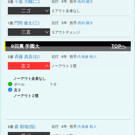
千葉 大輔(二)
右打
4年
投手:
長内 陽大
9番
二ゴ
２アウト走者なし
門間 健太(三)
左打
3年
投手:
長内 陽大
1番
三直
３アウトチェンジ
9回裏 学園大
TOPへ
斉藤 真吾(右)
右打
4年
投手:
久保倉 裕人
5番
左２
ノーアウト２塁
ノーアウト走者なし
ボール
1-0
1
左２
2
ノーアウト２塁
森 順哉(指)
右打
4年
投手:
久保倉 裕人
6番