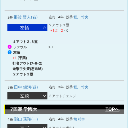
那波 賢人(右)
左打
4年
投手:
堀川 怜央
2番
２アウト３塁
左犠
+1点
2
-
0
１アウト２,３塁
ファウル
0-1
1
左犠
2
+1
(千葉)
打者アウト(7-6-2)
遊撃手失策(悪送球)
２アウト３塁
田中 銀河(遊)
右打
3年
投手:
堀川 怜央
3番
左飛
３アウトチェンジ
7回裏 学園大
TOPへ
郡山 遥翔(一)
右打
4年
投手:
姚 柏宇
4番
三ゴ
１アウト走者なし