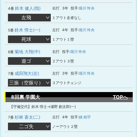
鈴木 健人(指)
右打
3年
投手:
堀川 怜央
4番
左飛
１アウト走者なし
鈴木 惇士(一)
左打
4年
投手:
堀川 怜央
5番
死球
１アウト１塁
菊地 大翔(中)
右打
投手:
堀川 怜央
6番
遊ゴ
２アウト３塁
成田翔大(左)
左打
3年
投手:
堀川 怜央
7番
三振（空振り）
３アウトチェンジ
8回裏 学園大
TOPへ
【守備交代】鈴木 惇士→瀬野 創太郎(一)
杉林 蒼太(二)
左打
4年
投手:
姚 柏宇
7番
二ゴ失
ノーアウト２塁