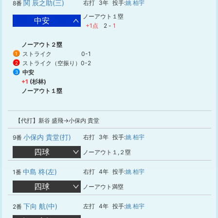
関 辰之助(三)
右打
3年
投手:
姚 柏宇
8番
ノーアウト１塁
中安
+1点
2
-
1
ノーアウト２塁
ストライク
0-1
1
ストライク（空振り）
0-2
2
中安
3
+1
(杉林)
ノーアウト１塁
【代打】新谷 盛飛→小保内 貴堂
小保内 貴堂(打)
右打
3年
投手:
姚 柏宇
9番
四球
ノーアウト１,２塁
中島 柊(左)
右打
4年
投手:
姚 柏宇
1番
四球
ノーアウト満塁
下向 航(中)
左打
4年
投手:
姚 柏宇
2番