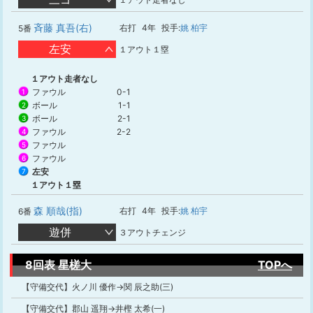
斉藤 真吾(右)
右打
4年
投手:
姚 柏宇
5番
左安
１アウト１塁
１アウト走者なし
ファウル
0-1
1
ボール
1-1
2
ボール
2-1
3
ファウル
2-2
4
ファウル
5
ファウル
6
左安
7
１アウト１塁
森 順哉(指)
右打
4年
投手:
姚 柏宇
6番
遊併
３アウトチェンジ
8回表 星槎大
TOPへ
【守備交代】火ノ川 優作→関 辰之助(三)
【守備交代】郡山 遥翔→井樫 太希(一)