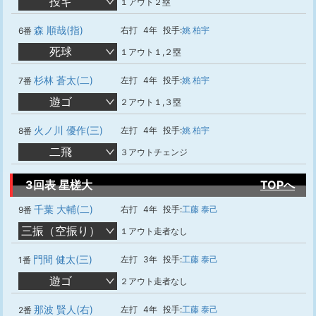
投ギ
１アウト２塁
森 順哉(指)
右打
4年
投手:
姚 柏宇
6番
死球
１アウト１,２塁
杉林 蒼太(二)
左打
4年
投手:
姚 柏宇
7番
遊ゴ
２アウト１,３塁
火ノ川 優作(三)
左打
4年
投手:
姚 柏宇
8番
二飛
３アウトチェンジ
3回表 星槎大
TOPへ
千葉 大輔(二)
右打
4年
投手:
工藤 泰己
9番
三振（空振り）
１アウト走者なし
門間 健太(三)
左打
3年
投手:
工藤 泰己
1番
遊ゴ
２アウト走者なし
那波 賢人(右)
左打
4年
投手:
工藤 泰己
2番