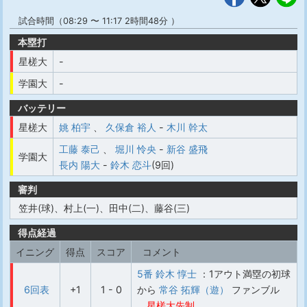
試合時間（08:29 〜 11:17 2時間48分 ）
本塁打
星槎大
-
学園大
-
バッテリー
星槎大
姚 柏宇
、
久保倉 裕人
-
木川 幹太
工藤 泰己
、
堀川 怜央
-
新谷 盛飛
学園大
長内 陽大
-
鈴木 恋斗
(9回)
審判
笠井(球)、村上(一)、田中(二)、藤谷(三)
得点経過
イニング
得点
スコア
コメント
5番 鈴木 惇士
：1アウト満塁の初球
6回表
+1
1 - 0
から
常谷 拓輝（遊）
ファンブル
星槎大先制