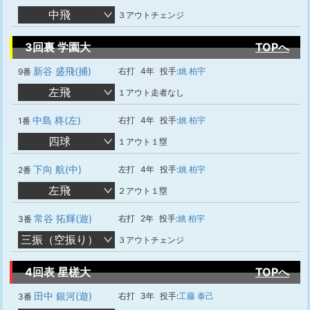
中飛
３アウトチェンジ
3回裏 学園大
TOPへ
新谷 盛飛(捕)
右打
4年
投手:
姚 柏宇
9番
左飛
１アウト走者なし
中島 柊(左)
右打
4年
投手:
姚 柏宇
1番
四球
１アウト１塁
下向 航(中)
左打
4年
投手:
姚 柏宇
2番
左飛
２アウト１塁
常谷 拓輝(遊)
右打
2年
投手:
姚 柏宇
3番
三振（空振り）
３アウトチェンジ
4回表 星槎大
TOPへ
田中 銀河(遊)
右打
3年
投手:
工藤 泰己
3番