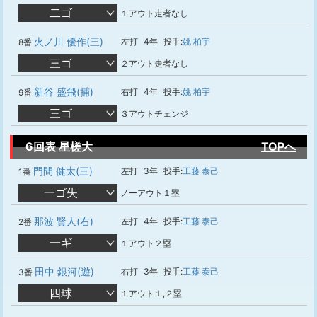
二ゴ
１アウト走者なし
火ノ川 優作(三)
左打
4年
投手:
姚 柏宇
8番
三ゴ
２アウト走者なし
新谷 盛飛(捕)
右打
4年
投手:
姚 柏宇
9番
三ゴ
３アウトチェンジ
6回表 星槎大
TOPへ
門間 健太(三)
左打
3年
投手:
工藤 泰己
1番
一ゴ失
ノーアウト１塁
那波 賢人(右)
左打
4年
投手:
工藤 泰己
2番
一ギ
１アウト２塁
田中 銀河(遊)
右打
3年
投手:
工藤 泰己
3番
四球
１アウト１,２塁