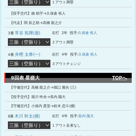
三振（空振り）
１アウト満塁
【投手交代】姚 柏宇→久保倉 裕人
【代走】関 辰之助→高橋 龍之介
常谷 拓輝(遊)
右打
2年
投手:
久保倉 裕人
3番
三振（空振り）
２アウト満塁
井樫 太希(一)
右打
4年
投手:
久保倉 裕人
4番
三振（空振り）
３アウトチェンジ
9回表 星槎大
TOPへ
【守備交代】高橋 龍之介→堀口 雅矢 (三)
【投手交代】堀川 怜央→長内 陽大
【守備交代】小保内 貴堂→鈴木 恋斗(捕)
木川 幹太(捕)
右打
4年
投手:
長内 陽大
8番
三振（空振り）
１アウト走者なし