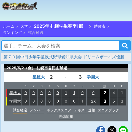
2025年 札幌学生春季1部
ホーム
大学
勝敗表
ランキング
試合経過
第７０回中日少年学童軟式野球愛知県大会 ドリームボーイズ優勝
2025/5/2（金）
札幌市営円山球場
2
3
星槎大
学園大
-
1
2
3
4
5
6
7
8
9
計
H
E
2
星槎大
0
0
0
0
0
1
1
0
0
4
1
3
学園大
0
0
0
0
0
0
0
1
2X
5
3
試合経過
メンバー
ボックススコア
テキスト速報
スコアブック
先発情報