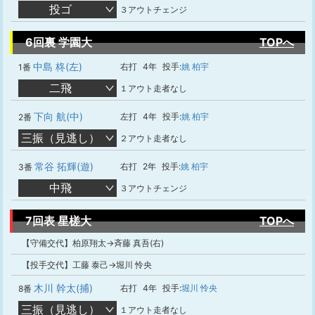
投ゴ
３アウトチェンジ
6回裏 学園大
TOPへ
中島 柊(左)
右打
4年
投手:
姚 柏宇
1番
二飛
１アウト走者なし
下向 航(中)
左打
4年
投手:
姚 柏宇
2番
三振（見逃し）
２アウト走者なし
常谷 拓輝(遊)
右打
2年
投手:
姚 柏宇
3番
中飛
３アウトチェンジ
7回表 星槎大
TOPへ
【守備交代】柏原翔太→斉藤 真吾(右)
【投手交代】工藤 泰己→堀川 怜央
木川 幹太(捕)
右打
4年
投手:
堀川 怜央
8番
三振（見逃し）
１アウト走者なし