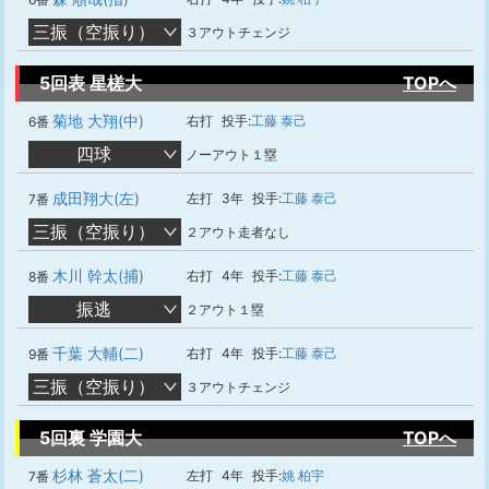
三振（空振り）
３アウトチェンジ
5回表 星槎大
TOPへ
菊地 大翔(中)
右打
投手:
工藤 泰己
6番
四球
ノーアウト１塁
成田翔大(左)
左打
3年
投手:
工藤 泰己
7番
三振（空振り）
２アウト走者なし
木川 幹太(捕)
右打
4年
投手:
工藤 泰己
8番
振逃
２アウト１塁
千葉 大輔(二)
右打
4年
投手:
工藤 泰己
9番
三振（空振り）
３アウトチェンジ
5回裏 学園大
TOPへ
杉林 蒼太(二)
左打
4年
投手:
姚 柏宇
7番