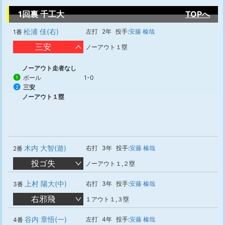
1回裏 千工大
TOPへ
松浦 佳(右)
左打
2年
投手:
安藤 榛哉
1番
三安
ノーアウト１塁
ノーアウト走者なし
ボール
1-0
1
三安
2
ノーアウト１塁
木内 大智(遊)
右打
3年
投手:
安藤 榛哉
2番
投ゴ失
ノーアウト１,２塁
上村 陽大(中)
右打
3年
投手:
安藤 榛哉
3番
右邪飛
１アウト１,３塁
谷内 章悟(一)
左打
4年
投手:
安藤 榛哉
4番