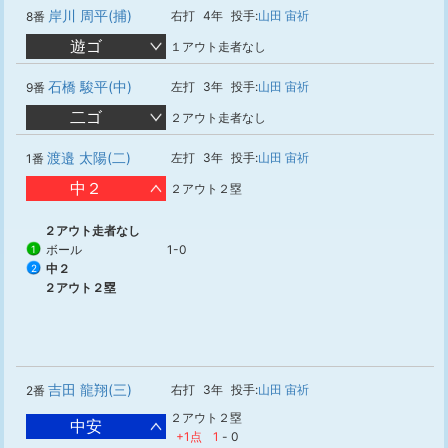
岸川 周平(捕)
右打
4年
投手:
山田 宙祈
8番
遊ゴ
１アウト走者なし
石橋 駿平(中)
左打
3年
投手:
山田 宙祈
9番
二ゴ
２アウト走者なし
渡邉 太陽(二)
左打
3年
投手:
山田 宙祈
1番
中２
２アウト２塁
２アウト走者なし
ボール
1-0
1
中２
2
２アウト２塁
吉田 龍翔(三)
右打
3年
投手:
山田 宙祈
2番
２アウト２塁
中安
+1点
1
-
0