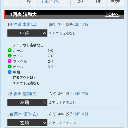
投
山田 宙祈
20
1年
右/左
1回表 清和大
TOPへ
渡邉 太陽(二)
左打
3年
投手:
山田 宙祈
1番
中飛
１アウト走者なし
ノーアウト走者なし
ボール
1-0
1
ボール
2-0
2
ファウル
2-1
3
ボール
3-1
4
中飛
5
打者アウト(8)
１アウト走者なし
吉田 龍翔(三)
右打
3年
投手:
山田 宙祈
2番
左飛
２アウト走者なし
栗本 優伸(左)
左打
4年
投手:
山田 宙祈
3番
左飛
３アウトチェンジ