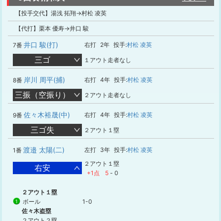
【投手交代】湯浅 拓翔→村松 凌英
【代打】栗本 優寿→井口 駿
井口 駿(打)
右打
2年
投手:
村松 凌英
7番
三ゴ
１アウト走者なし
岸川 周平(捕)
右打
4年
投手:
村松 凌英
8番
三振（空振り）
２アウト走者なし
佐々木裕晟(中)
右打
4年
投手:
村松 凌英
9番
三ゴ失
２アウト１塁
渡邉 太陽(二)
左打
3年
投手:
村松 凌英
1番
２アウト１塁
右安
+1点
5
-
0
２アウト１塁
ボール
1-0
1
佐々木盗塁
２アウト２塁