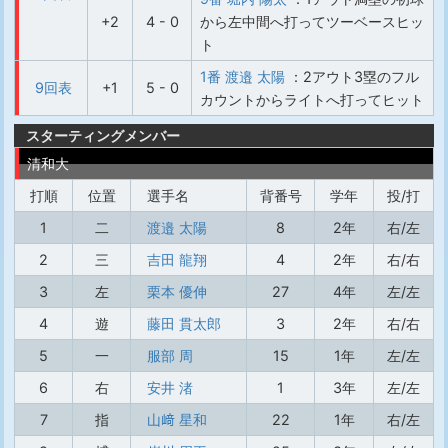
+2
4 - 0
から左中間へ打ってツーベースヒッ
ト
1番 渡邉 太陽
：2アウト3塁のフル
9回表
+1
5 - 0
カウントからライトへ打ってヒット
スターティングメンバー
清和大
打順
位置
選手名
背番号
学年
投/打
1
二
渡邉 太陽
8
2年
右/左
2
三
吉田 龍翔
4
2年
右/右
3
左
栗本 優伸
27
4年
左/左
4
遊
藤田 貫太郎
3
2年
右/右
5
一
服部 周
15
1年
左/左
6
右
安井 渚
1
3年
左/左
7
指
山﨑 星和
22
1年
右/左