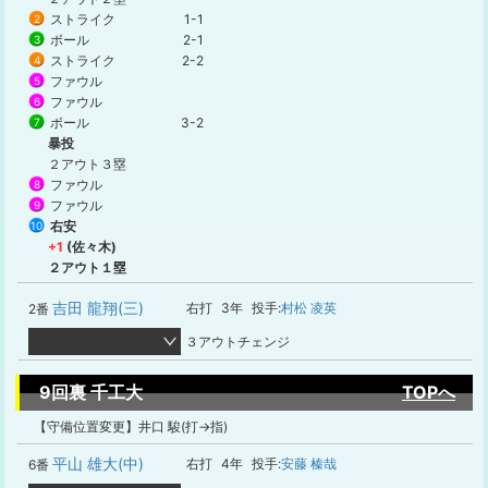
ストライク
1-1
2
ボール
2-1
3
ストライク
2-2
4
ファウル
5
ファウル
6
ボール
3-2
7
暴投
２アウト３塁
ファウル
8
ファウル
9
右安
10
+1
(佐々木)
２アウト１塁
吉田 龍翔(三)
右打
3年
投手:
村松 凌英
2番
３アウトチェンジ
9回裏 千工大
TOPへ
【守備位置変更】井口 駿(打→指)
平山 雄大(中)
右打
4年
投手:
安藤 榛哉
6番