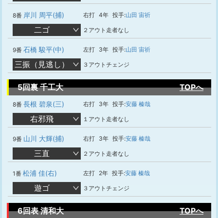
岸川 周平(捕)
右打
4年
投手:
山田 宙祈
8番
二ゴ
２アウト走者なし
石橋 駿平(中)
左打
3年
投手:
山田 宙祈
9番
三振（見逃し）
３アウトチェンジ
5回裏 千工大
TOPへ
長根 碧泉(三)
右打
3年
投手:
安藤 榛哉
8番
右邪飛
１アウト走者なし
山川 大輝(捕)
右打
3年
投手:
安藤 榛哉
9番
三直
２アウト走者なし
松浦 佳(右)
左打
2年
投手:
安藤 榛哉
1番
遊ゴ
３アウトチェンジ
6回表 清和大
TOPへ