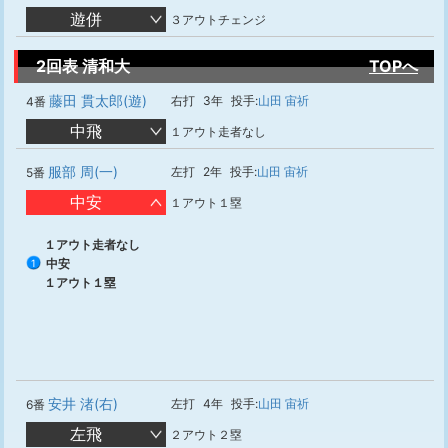
遊併
３アウトチェンジ
2回表 清和大
TOPへ
藤田 貫太郎(遊)
右打
3年
投手:
山田 宙祈
4番
中飛
１アウト走者なし
服部 周(一)
左打
2年
投手:
山田 宙祈
5番
中安
１アウト１塁
１アウト走者なし
中安
1
１アウト１塁
安井 渚(右)
左打
4年
投手:
山田 宙祈
6番
左飛
２アウト２塁