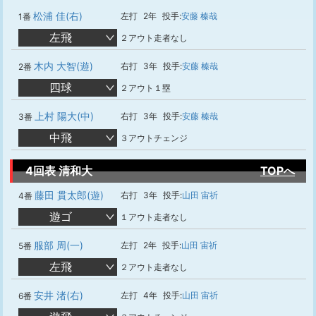
松浦 佳(右)
左打
2年
投手:
安藤 榛哉
1番
左飛
２アウト走者なし
木内 大智(遊)
右打
3年
投手:
安藤 榛哉
2番
四球
２アウト１塁
上村 陽大(中)
右打
3年
投手:
安藤 榛哉
3番
中飛
３アウトチェンジ
4回表 清和大
TOPへ
藤田 貫太郎(遊)
右打
3年
投手:
山田 宙祈
4番
遊ゴ
１アウト走者なし
服部 周(一)
左打
2年
投手:
山田 宙祈
5番
左飛
２アウト走者なし
安井 渚(右)
左打
4年
投手:
山田 宙祈
6番