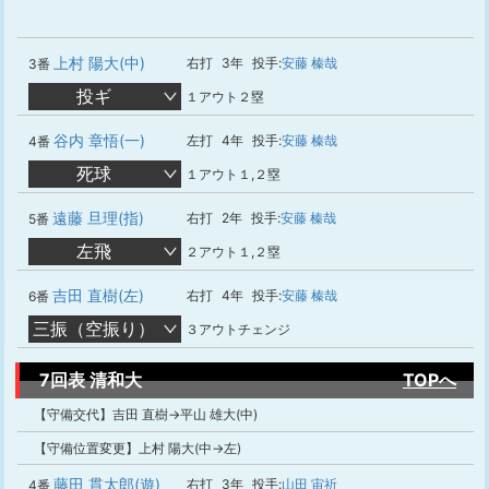
上村 陽大(中)
右打
3年
投手:
安藤 榛哉
3番
投ギ
１アウト２塁
谷内 章悟(一)
左打
4年
投手:
安藤 榛哉
4番
死球
１アウト１,２塁
遠藤 旦理(指)
右打
2年
投手:
安藤 榛哉
5番
左飛
２アウト１,２塁
吉田 直樹(左)
右打
4年
投手:
安藤 榛哉
6番
三振（空振り）
３アウトチェンジ
7回表 清和大
TOPへ
【守備交代】吉田 直樹→平山 雄大(中)
【守備位置変更】上村 陽大(中→左)
藤田 貫太郎(遊)
右打
3年
投手:
山田 宙祈
4番