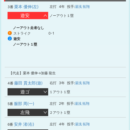
栗本 優伸(左)
左打
4年
投手:
湯浅 拓翔
3番
遊安
ノーアウト１塁
ノーアウト走者なし
ストライク
0-1
1
遊安
2
ノーアウト１塁
【代走】栗本 優伸→加藤 龍生
藤田 貫太郎(遊)
右打
3年
投手:
湯浅 拓翔
4番
遊ゴ
１アウト１塁
服部 周(一)
左打
2年
投手:
湯浅 拓翔
5番
左飛
２アウト１塁
安井 渚(右)
左打
4年
投手:
湯浅 拓翔
6番