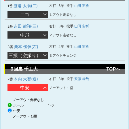
渡邉 太陽(二)
左打
3年
投手:
山田 宙祈
1番
二ゴ
１アウト走者なし
吉田 龍翔(三)
右打
3年
投手:
山田 宙祈
2番
中飛
２アウト走者なし
栗本 優伸(左)
左打
4年
投手:
山田 宙祈
3番
三振（空振り）
３アウトチェンジ
6回裏 千工大
TOPへ
木内 大智(遊)
右打
3年
投手:
安藤 榛哉
2番
中安
ノーアウト１塁
ノーアウト走者なし
ボール
1-0
1
中安
2
ノーアウト１塁