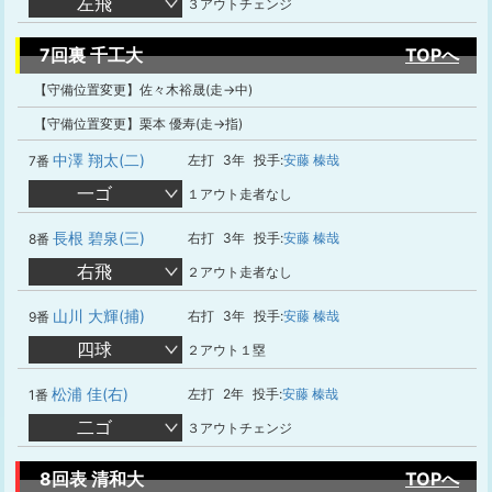
左飛
３アウトチェンジ
7回裏 千工大
TOPへ
【守備位置変更】佐々木裕晟(走→中)
【守備位置変更】栗本 優寿(走→指)
中澤 翔太(二)
左打
3年
投手:
安藤 榛哉
7番
一ゴ
１アウト走者なし
長根 碧泉(三)
右打
3年
投手:
安藤 榛哉
8番
右飛
２アウト走者なし
山川 大輝(捕)
右打
3年
投手:
安藤 榛哉
9番
四球
２アウト１塁
松浦 佳(右)
左打
2年
投手:
安藤 榛哉
1番
二ゴ
３アウトチェンジ
8回表 清和大
TOPへ