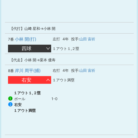
【代打】山﨑 星和→小林 開
小林 開(打)
左打
4年
投手:
山田 宙祈
7番
四球
１アウト１,２塁
【代走】小林 開→栗本 優寿
岸川 周平(捕)
右打
4年
投手:
山田 宙祈
8番
右安
１アウト満塁
１アウト１,２塁
ボール
1-0
1
右安
2
１アウト満塁