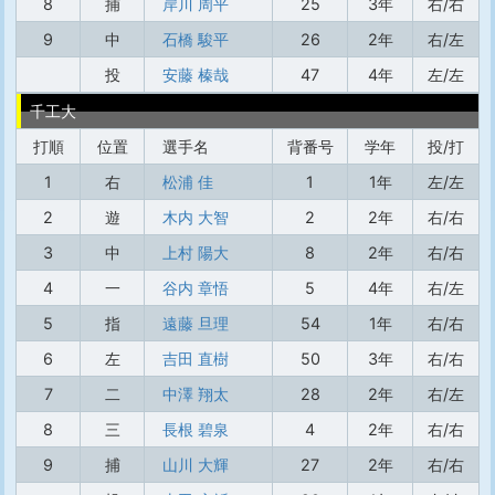
8
捕
岸川 周平
25
3年
右/右
9
中
石橋 駿平
26
2年
右/左
投
安藤 榛哉
47
4年
左/左
千工大
打順
位置
選手名
背番号
学年
投/打
1
右
松浦 佳
1
1年
左/左
2
遊
木内 大智
2
2年
右/右
3
中
上村 陽大
8
2年
右/右
4
一
谷内 章悟
5
4年
右/左
5
指
遠藤 旦理
54
1年
右/右
6
左
吉田 直樹
50
3年
右/右
7
二
中澤 翔太
28
2年
右/左
8
三
長根 碧泉
4
2年
右/右
9
捕
山川 大輝
27
2年
右/右