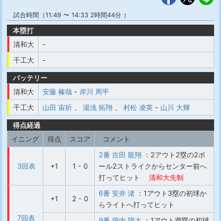
試合時間（11:49 〜 14:33 2時間44分 ）
本塁打
清和大
-
千工大
-
バッテリー
清和大
安藤 榛哉
-
岸川 周平
千工大
山田 宙祈
、
湯浅 拓翔
、
村松 凌英
-
山川 大輝
得点経過
イニング
得点
スコア
コメント
2番 吉田 龍翔
：2アウト2塁の2ボ
3回表
+1
1 - 0
ール2ストライクからセンター前へ
打ってヒット
清和大先制
6番 安井 渚
：1アウト3塁の初球か
+1
2 - 0
らライトへ打ってヒット
7回表
9番 堀内 陽太
：1アウト満塁の初球