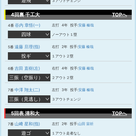
遊飛
３アウトチェンジ
4回裏 千工大
TOPへ
谷内 章悟(一)
左打
4年
投手:
安藤 榛哉
4番
四球
ノーアウト１塁
遠藤 旦理(指)
右打
2年
投手:
安藤 榛哉
5番
投ギ
１アウト２塁
吉田 直樹(左)
右打
4年
投手:
安藤 榛哉
6番
三振（空振り）
２アウト２塁
中澤 翔太(二)
左打
3年
投手:
安藤 榛哉
7番
三振（見逃し）
３アウトチェンジ
5回表 清和大
TOPへ
山﨑 星和(指)
左打
2年
投手:
山田 宙祈
7番
遊ゴ
１アウト走者なし