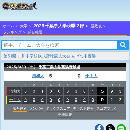
2025 千葉県大学秋季２部
ホーム
大学
勝敗表
ランキング
試合経過
第51回 九州中学校軟式野球競技大会 あげな中優勝
2025/8/30（土）
千葉工業大学茜浜野球場
5
0
清和大
千工大
-
1
2
3
4
5
6
7
8
9
計
H
E
5
清和大
0
0
1
0
0
0
3
0
1
9
3
0
千工大
0
0
0
0
0
0
0
0
0
2
2
試合経過
メンバー
ボックススコア
テキスト速報
スコアブック
先発情報