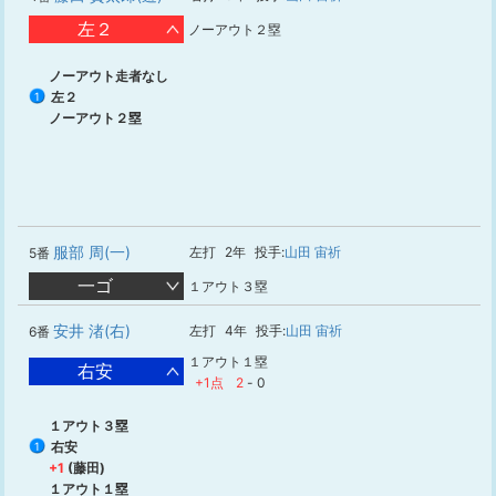
左２
ノーアウト２塁
ノーアウト走者なし
左２
1
ノーアウト２塁
服部 周(一)
左打
2年
投手:
山田 宙祈
5番
一ゴ
１アウト３塁
安井 渚(右)
左打
4年
投手:
山田 宙祈
6番
１アウト１塁
右安
+1点
2
-
0
１アウト３塁
右安
1
+1
(藤田)
１アウト１塁