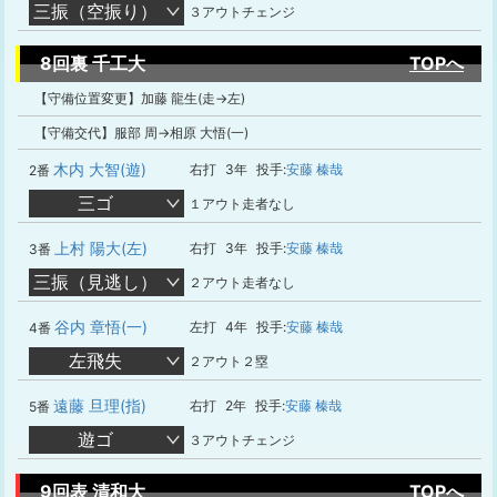
三振（空振り）
３アウトチェンジ
8回裏 千工大
TOPへ
【守備位置変更】加藤 龍生(走→左)
【守備交代】服部 周→相原 大悟(一)
木内 大智(遊)
右打
3年
投手:
安藤 榛哉
2番
三ゴ
１アウト走者なし
上村 陽大(左)
右打
3年
投手:
安藤 榛哉
3番
三振（見逃し）
２アウト走者なし
谷内 章悟(一)
左打
4年
投手:
安藤 榛哉
4番
左飛失
２アウト２塁
遠藤 旦理(指)
右打
2年
投手:
安藤 榛哉
5番
遊ゴ
３アウトチェンジ
9回表 清和大
TOPへ