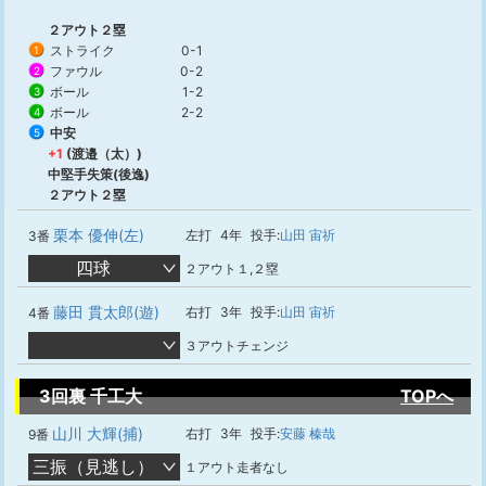
２アウト２塁
ストライク
0-1
1
ファウル
0-2
2
ボール
1-2
3
ボール
2-2
4
中安
5
+1
(渡邉（太）)
中堅手失策(後逸)
２アウト２塁
栗本 優伸(左)
左打
4年
投手:
山田 宙祈
3番
四球
２アウト１,２塁
藤田 貫太郎(遊)
右打
3年
投手:
山田 宙祈
4番
３アウトチェンジ
3回裏 千工大
TOPへ
山川 大輝(捕)
右打
3年
投手:
安藤 榛哉
9番
三振（見逃し）
１アウト走者なし