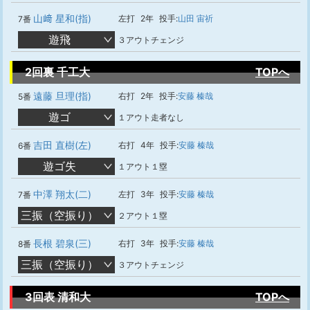
山﨑 星和(指)
左打
2年
投手:
山田 宙祈
7番
遊飛
３アウトチェンジ
2回裏 千工大
TOPへ
遠藤 旦理(指)
右打
2年
投手:
安藤 榛哉
5番
遊ゴ
１アウト走者なし
吉田 直樹(左)
右打
4年
投手:
安藤 榛哉
6番
遊ゴ失
１アウト１塁
中澤 翔太(二)
左打
3年
投手:
安藤 榛哉
7番
三振（空振り）
２アウト１塁
長根 碧泉(三)
右打
3年
投手:
安藤 榛哉
8番
三振（空振り）
３アウトチェンジ
3回表 清和大
TOPへ