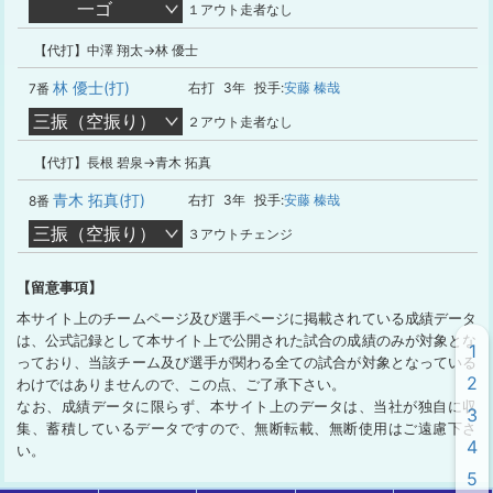
一ゴ
１アウト走者なし
【代打】中澤 翔太→林 優士
林 優士(打)
右打
3年
投手:
安藤 榛哉
7番
三振（空振り）
２アウト走者なし
【代打】長根 碧泉→青木 拓真
青木 拓真(打)
右打
3年
投手:
安藤 榛哉
8番
三振（空振り）
３アウトチェンジ
【留意事項】
本サイト上のチームページ及び選手ページに掲載されている成績データ
は、公式記録として本サイト上で公開された試合の成績のみが対象とな
1
っており、当該チーム及び選手が関わる全ての試合が対象となっている
2
わけではありませんので、この点、ご了承下さい。
なお、成績データに限らず、本サイト上のデータは、当社が独自に収
3
集、蓄積しているデータですので、無断転載、無断使用はご遠慮下さ
4
い。
5