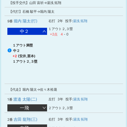
【投手交代】山田 宙祈→湯浅 拓翔
【代打】石橋 駿平→堀内 陽太
堀内 陽太(打)
右打
2年
投手:
湯浅 拓翔
9番
１アウト２,３塁
中２
+2点
4
-
0
１アウト満塁
中２
1
+2
(安井,栗本)
１アウト２,３塁
【代走】堀内 陽太→佐々木裕晟
渡邉 太陽(二)
左打
3年
投手:
湯浅 拓翔
1番
一飛
２アウト２,３塁
吉田 龍翔(三)
右打
3年
投手:
湯浅 拓翔
2番