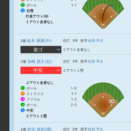
ボール
1-1
2
右飛
3
打者アウト(9)
１アウト走者なし
鈴木 琢磨(中)
右打
3年
投手:
松田 早太
2番
遊ゴ
２アウト走者なし
笹崎 昌久(右)
左打
3年
投手:
松田 早太
3番
中安
２アウト１塁
２アウト走者なし
ボール
1-0
1
ストライク
1-1
2
ファウル
1-2
3
笹﨑
ボール
2-2
4
中安
5
２アウト１塁
佐伯 真聡(捕)
右打
3年
投手:
松田 早太
4番