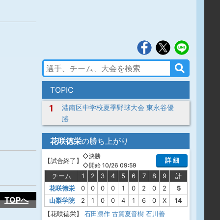
TOPIC
1
港南区中学校夏季野球大会 東永谷優
勝
花咲徳栄
の勝ち上がり
◇決勝
詳 細
【
試合終了
】
◇開始 10/26 09:59
チーム
1
2
3
4
5
6
7
8
9
計
花咲徳栄
0
0
0
0
1
0
2
0
2
5
TOPへ
山梨学院
2
1
0
0
4
1
6
0
X
14
【花咲徳栄】
石田凛作
古賀夏音樹
石川善