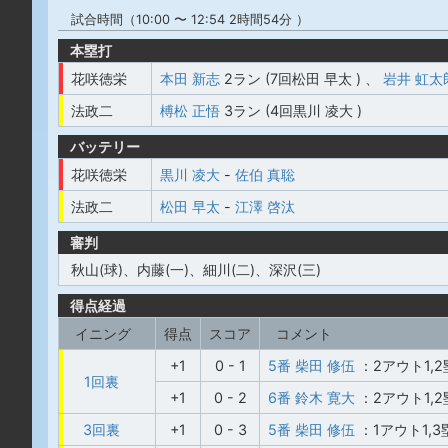
試合時間（10:00 〜 12:54 2時間54分 ）
本塁打
花咲徳栄
本田 新志
2ラン (7回松田 早太 )
、
岩井 虹太
法政二
榑松 正悟
3ラン (4回黒川 凌大 )
バッテリー
花咲徳栄
黒川 凌大
-
佐伯 真聡
法政二
松田 早太
-
江澤 啓汰
審判
秋山(球)、内藤(一)、細川(二)、深沢(三)
得点経過
イニング
得点
スコア
コメント
+1
0 - 1
5番 柴田 修伍
：2アウト1,
1回裏
+1
0 - 2
6番 鈴木 寛大
：2アウト1,
3回裏
+1
0 - 3
5番 柴田 修伍
：1アウト1,