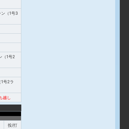
ン（1号3
（1号2
1号2ラ
ち越し
投/打