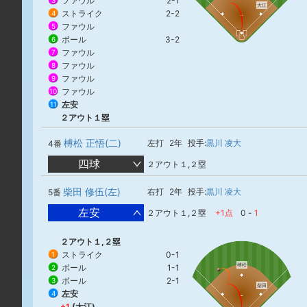
ファウル
2-1
3
大江
ストライク
2-2
4
ファウル
5
ボール
3-2
6
ファウル
7
ファウル
8
ファウル
9
ファウル
10
左安
11
２アウト１塁
榑松 正悟(二)
左打
2年
投手:
黒川 凌大
4番
四球
２アウト１,２塁
柴田 修伍(左)
右打
2年
投手:
黒川 凌大
5番
左安
２アウト１,２塁
+1点
0
-
1
２アウト１,２塁
ストライク
0-1
1
榑松
ボール
1-1
2
ボール
2-1
3
柴田
左安
4
+1
(大江)