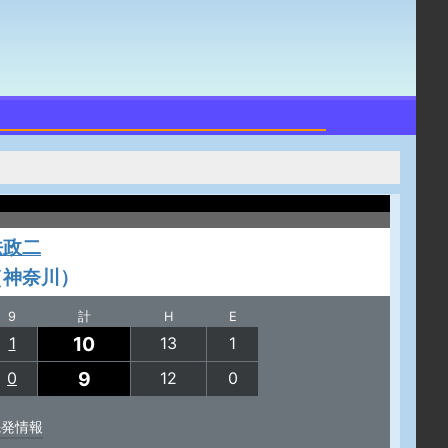
法政二
（神奈川）
9
計
H
E
10
1
13
1
9
0
12
0
先発情報