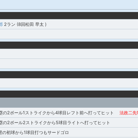
郎
2ラン (8回松田 早太 )
2塁の2ボール1ストライクから4球目レフト前へ打ってヒット
法政二先
2塁の2ボール2ストライクから5球目ライトへ打ってヒット
3塁の初球から1球目打つもサードゴロ