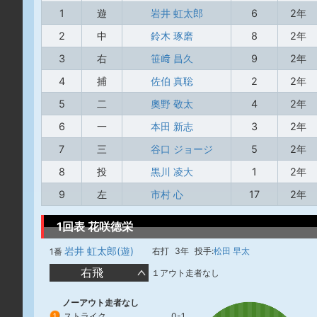
1
遊
岩井 虹太郎
6
2年
2
中
鈴木 琢磨
8
2年
3
右
笹﨑 昌久
9
2年
4
捕
佐伯 真聡
2
2年
5
二
奧野 敬太
4
2年
6
一
本田 新志
3
2年
7
三
谷口 ジョージ
5
2年
8
投
黒川 凌大
1
2年
9
左
市村 心
17
2年
1回表 花咲徳栄
岩井 虹太郎(遊)
右打
3年
投手:
松田 早太
1番
右飛
１アウト走者なし
ノーアウト走者なし
ストライク
0-1
1