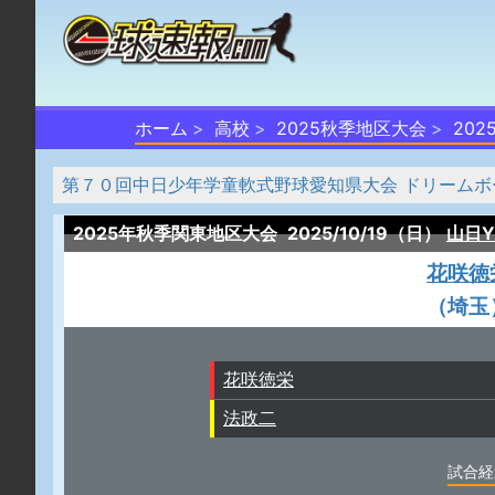
ホーム
高校
2025秋季地区大会
20
第７０回中日少年学童軟式野球愛知県大会 ドリームボ
2025年秋季関東地区大会
2025/10/19（日）
山日Y
花咲徳
（埼玉
花咲徳栄
法政二
試合経