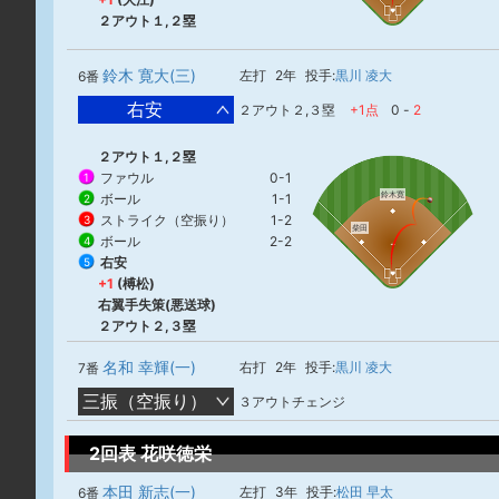
２アウト１,２塁
鈴木 寛大(三)
左打
2年
投手:
黒川 凌大
6番
右安
２アウト２,３塁
+1点
0
-
2
２アウト１,２塁
ファウル
0-1
1
鈴木寛
ボール
1-1
2
ストライク（空振り）
1-2
3
柴田
ボール
2-2
4
右安
5
+1
(榑松)
右翼手失策(悪送球)
２アウト２,３塁
名和 幸輝(一)
右打
2年
投手:
黒川 凌大
7番
三振（空振り）
３アウトチェンジ
2回表 花咲徳栄
本田 新志(一)
左打
3年
投手:
松田 早太
6番