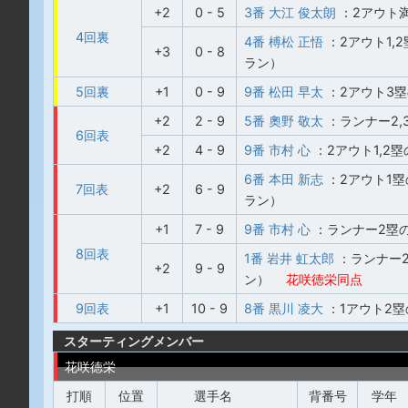
+2
0 - 5
3番 大江 俊太朗
：2アウト
4回裏
4番 榑松 正悟
：2アウト1,
+3
0 - 8
ラン）
5回裏
+1
0 - 9
9番 松田 早太
：2アウト3
+2
2 - 9
5番 奧野 敬太
：ランナー2,
6回表
+2
4 - 9
9番 市村 心
：2アウト1,2
6番 本田 新志
：2アウト1塁
7回表
+2
6 - 9
ラン）
+1
7 - 9
9番 市村 心
：ランナー2塁
8回表
1番 岩井 虹太郎
：ランナー2
+2
9 - 9
ン）
花咲徳栄同点
9回表
+1
10 - 9
8番 黒川 凌大
：1アウト2
スターティングメンバー
花咲徳栄
打順
位置
選手名
背番号
学年