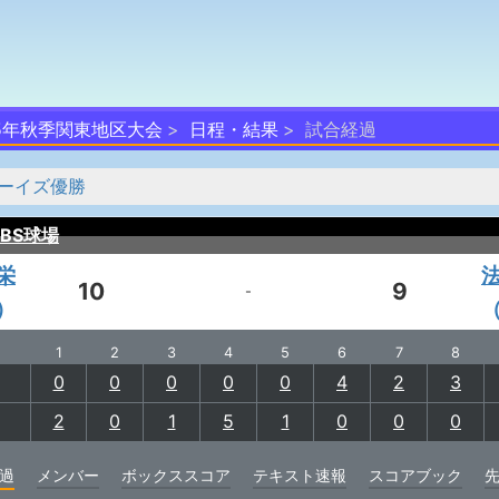
25年秋季関東地区大会
日程・結果
試合経過
ーイズ優勝
BS球場
栄
10
9
-
）
1
2
3
4
5
6
7
8
0
0
0
0
0
4
2
3
2
0
1
5
1
0
0
0
過
メンバー
ボックススコア
テキスト速報
スコアブック