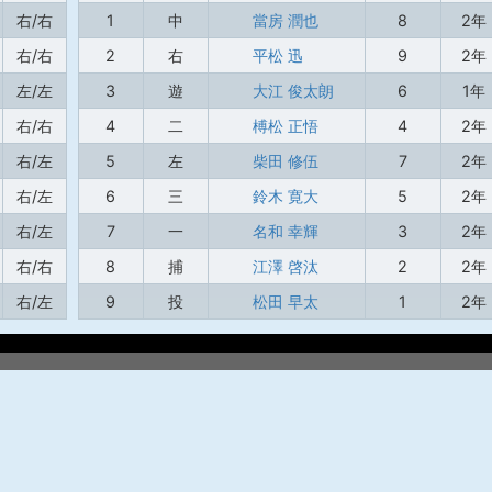
右/右
1
中
當房 潤也
8
2年
右/右
2
右
平松 迅
9
2年
左/左
3
遊
大江 俊太朗
6
1年
右/右
4
二
榑松 正悟
4
2年
右/左
5
左
柴田 修伍
7
2年
右/左
6
三
鈴木 寛大
5
2年
右/左
7
一
名和 幸輝
3
2年
右/右
8
捕
江澤 啓汰
2
2年
右/左
9
投
松田 早太
1
2年