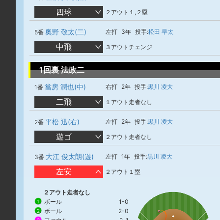
四球
２アウト１,２塁
奧野 敬太(二)
左打
3年
投手:
松田 早太
5番
中飛
３アウトチェンジ
1回裏 法政二
當房 潤也(中)
右打
2年
投手:
黒川 凌大
1番
二飛
１アウト走者なし
平松 迅(右)
左打
2年
投手:
黒川 凌大
2番
遊ゴ
２アウト走者なし
大江 俊太朗(遊)
左打
1年
投手:
黒川 凌大
3番
左安
２アウト１塁
２アウト走者なし
ボール
1-0
1
ボール
2-0
2