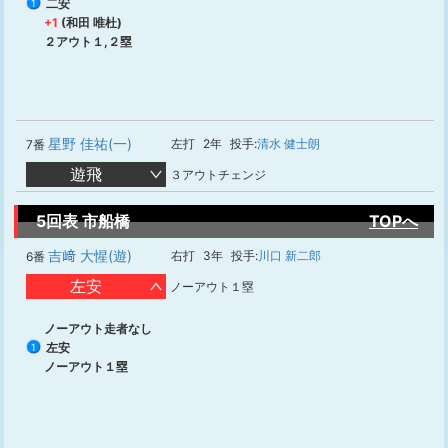
二安
1
+1
(和田 唯杜)
２アウト１,２塁
星野 佳祐(一)
左打
2年
投手:
清水 健士朗
7番
遊飛
３アウトチェンジ
5回表 市船橋
TOPへ
吉﨑 大惺(遊)
右打
3年
投手:
川口 新二郎
6番
左安
ノーアウト１塁
ノーアウト走者なし
左安
1
ノーアウト１塁