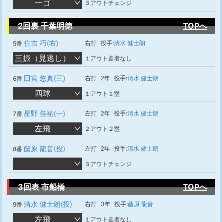
一ゴ
３アウトチェンジ
2回裏 千葉明徳
TOPへ
住吉 巧(右)
右打
投手:
清水 健士朗
5番
三振（見逃し）
１アウト走者なし
田宮 悠真(三)
右打
2年
投手:
清水 健士朗
6番
四球
１アウト１塁
星野 佳祐(一)
左打
2年
投手:
清水 健士朗
7番
左飛
２アウト２塁
藤原 龍音(投)
左打
2年
投手:
清水 健士朗
8番
３アウトチェンジ
3回表 市船橋
TOPへ
清水 健士朗(投)
右打
3年
投手:
藤原 龍音
9番
左飛
１アウト走者なし