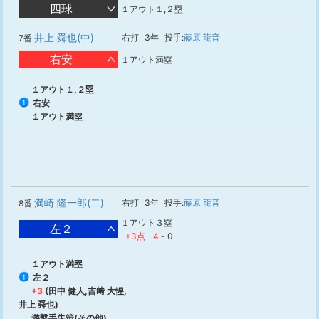
四球
１アウト１,２塁
井上 舜也(中)
右打
3年
投手:
藤原 龍音
7番
右安
１アウト満塁
１アウト１,２塁
右安
1
１アウト満塁
満崎 隆一郎(二)
右打
3年
投手:
藤原 龍音
8番
１アウト３塁
左２
+3点
4
-
0
１アウト満塁
左２
1
+3
(田中 健人,吉﨑 大惺,
井上 舜也)
遊撃手失策(その他)