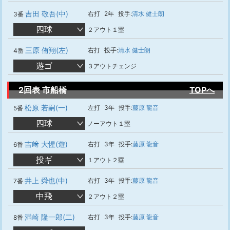
吉田 敬吾(中)
右打
2年
投手:
清水 健士朗
3番
四球
２アウト１塁
三原 侑翔(左)
右打
投手:
清水 健士朗
4番
遊ゴ
３アウトチェンジ
2回表 市船橋
TOPへ
松原 若嗣(一)
左打
3年
投手:
藤原 龍音
5番
四球
ノーアウト１塁
吉﨑 大惺(遊)
右打
3年
投手:
藤原 龍音
6番
投ギ
１アウト２塁
井上 舜也(中)
右打
3年
投手:
藤原 龍音
7番
中飛
２アウト２塁
満崎 隆一郎(二)
右打
3年
投手:
藤原 龍音
8番