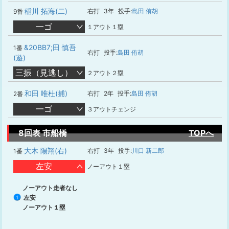
稲川 拓海(二)
右打
3年
投手:
島田 侑胡
9番
一ゴ
１アウト１塁
&20BB7;田 慎吾
1番
右打
投手:
島田 侑胡
(遊)
三振（見逃し）
２アウト２塁
和田 唯杜(捕)
右打
2年
投手:
島田 侑胡
2番
一ゴ
３アウトチェンジ
8回表 市船橋
TOPへ
大木 陽翔(右)
右打
3年
投手:
川口 新二郎
1番
左安
ノーアウト１塁
ノーアウト走者なし
左安
1
ノーアウト１塁