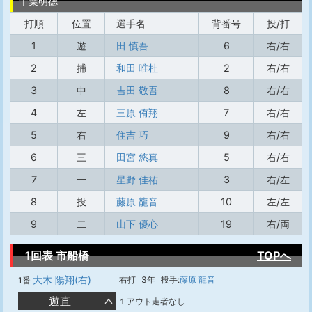
千葉明徳
打順
位置
選手名
背番号
投/打
1
遊
田 慎吾
6
右/右
2
捕
和田 唯杜
2
右/右
3
中
吉田 敬吾
8
右/右
4
左
三原 侑翔
7
右/右
5
右
住吉 巧
9
右/右
6
三
田宮 悠真
5
右/右
7
一
星野 佳祐
3
右/左
8
投
藤原 龍音
10
左/左
9
二
山下 優心
19
右/両
1回表 市船橋
TOPへ
大木 陽翔(右)
右打
3年
投手:
藤原 龍音
1番
遊直
１アウト走者なし