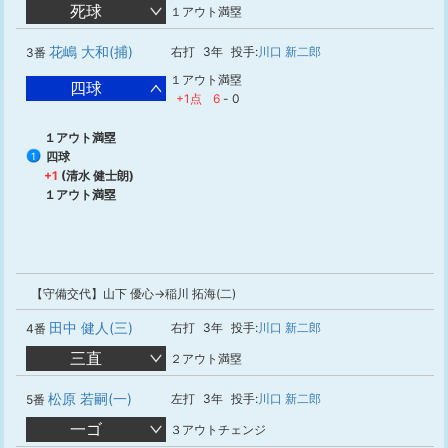
死球
１アウト満塁
花嶋 大和(捕)
右打
3年
投手:
川口 新二郎
3番
１アウト満塁
四球
+1点
6
-
0
１アウト満塁
四球
1
+1
(清水 健士朗)
１アウト満塁
【守備交代】山下 優心→稲川 拓海(二)
田中 健人(三)
右打
3年
投手:
川口 新二郎
4番
三直
２アウト満塁
松原 若嗣(一)
左打
3年
投手:
川口 新二郎
5番
一ゴ
３アウトチェンジ