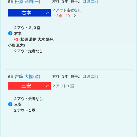
松原 若嗣(一)
左打
3年
投手:
川口 新二郎
5番
２アウト走者なし
右本
+3点
10
-
2
２アウト２,３塁
右本
1
+3
(松原 若嗣,大木 陽翔,
小島 直大)
２アウト走者なし
吉﨑 大惺(遊)
右打
3年
投手:
川口 新二郎
6番
三安
２アウト１塁
２アウト走者なし
三安
1
２アウト１塁