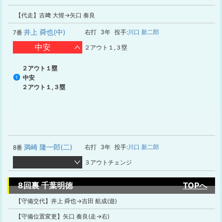
【代走】吉﨑 大惺→矢口 奏良
井上 舜也(中)
右打
3年
投手:
川口 新二郎
7番
中安
２アウト１,３塁
２アウト１塁
中安
1
２アウト１,３塁
満崎 隆一郎(二)
右打
3年
投手:
川口 新二郎
8番
３アウトチェンジ
8回裏 千葉明徳
TOPへ
【守備交代】井上 舜也→吉田 航成(遊)
【守備位置変更】矢口 奏良(走→右)