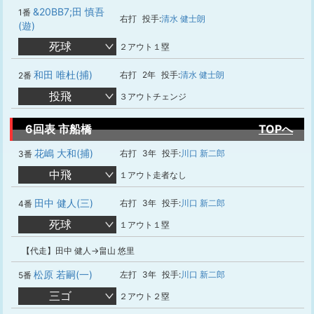
&20BB7;田 慎吾
1番
右打
投手:
清水 健士朗
(遊)
死球
２アウト１塁
和田 唯杜(捕)
右打
2年
投手:
清水 健士朗
2番
投飛
３アウトチェンジ
6回表 市船橋
TOPへ
花嶋 大和(捕)
右打
3年
投手:
川口 新二郎
3番
中飛
１アウト走者なし
田中 健人(三)
右打
3年
投手:
川口 新二郎
4番
死球
１アウト１塁
【代走】田中 健人→畠山 悠里
松原 若嗣(一)
左打
3年
投手:
川口 新二郎
5番
三ゴ
２アウト２塁