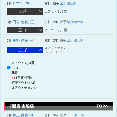
住吉 巧(右)
右打
投手:
清水 健士朗
5番
四球
１アウト１,２塁
田宮 悠真(三)
右打
2年
投手:
清水 健士朗
6番
三ゴ
２アウト２,３塁
星野 佳祐(一)
左打
2年
投手:
清水 健士朗
7番
３アウトチェンジ
二ゴ
+1点
7
-
2
２アウト２,３塁
二ゴ
1
暴投
+1
(三原 侑翔)
打者アウト(4-3)
３アウトチェンジ
7回表 市船橋
TOPへ
井上 舜也(中)
右打
3年
投手:
川口 新二郎
7番