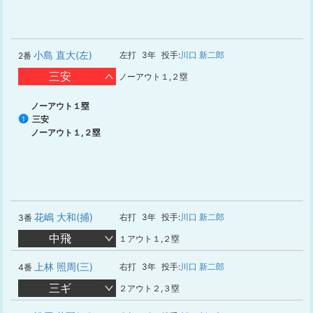
小島 直大(左)
左打
3年
投手:
川口 新二郎
2番
三安
ノーアウト１,２塁
ノーアウト１塁
三安
1
ノーアウト１,２塁
花嶋 大和(捕)
右打
3年
投手:
川口 新二郎
3番
中飛
１アウト１,２塁
上林 照周(三)
右打
3年
投手:
川口 新二郎
4番
三ギ
２アウト２,３塁