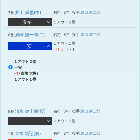
井上 舜也(中)
右打
3年
投手:
川口 新二郎
7番
投ギ
１アウト２塁
満崎 隆一郎(二)
右打
3年
投手:
川口 新二郎
8番
１アウト１塁
一安
+1点
7
-
1
１アウト２塁
一安
1
+1
(吉﨑 大惺)
１アウト１塁
清水 健士朗(投)
右打
3年
投手:
川口 新二郎
9番
２アウト２塁
大木 陽翔(右)
右打
3年
投手:
川口 新二郎
1番