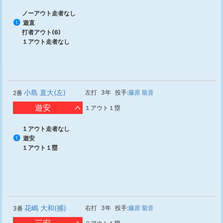
ノーアウト走者なし
遊直
1
打者アウト(6)
１アウト走者なし
小島 直大(左)
左打
3年
投手:
藤原 龍音
2番
遊安
１アウト１塁
１アウト走者なし
遊安
1
１アウト１塁
花嶋 大和(捕)
右打
3年
投手:
藤原 龍音
3番