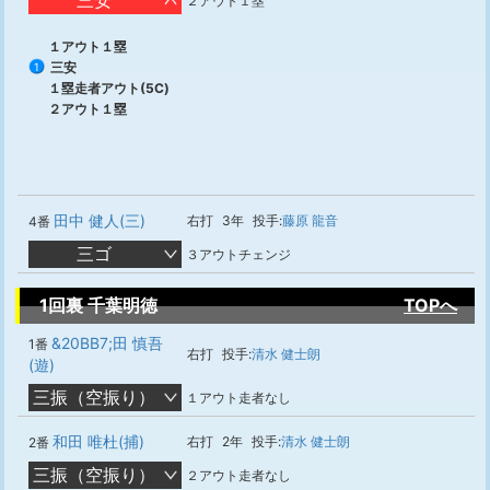
三安
２アウト１塁
１アウト１塁
三安
1
１塁走者アウト(5C)
２アウト１塁
田中 健人(三)
右打
3年
投手:
藤原 龍音
4番
三ゴ
３アウトチェンジ
1回裏 千葉明徳
TOPへ
&20BB7;田 慎吾
1番
右打
投手:
清水 健士朗
(遊)
三振（空振り）
１アウト走者なし
和田 唯杜(捕)
右打
2年
投手:
清水 健士朗
2番
三振（空振り）
２アウト走者なし