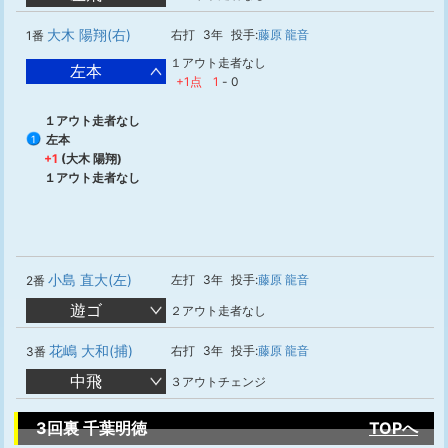
大木 陽翔(右)
右打
3年
投手:
藤原 龍音
1番
１アウト走者なし
左本
+1点
1
-
0
１アウト走者なし
左本
1
+1
(大木 陽翔)
１アウト走者なし
小島 直大(左)
左打
3年
投手:
藤原 龍音
2番
遊ゴ
２アウト走者なし
花嶋 大和(捕)
右打
3年
投手:
藤原 龍音
3番
中飛
３アウトチェンジ
3回裏 千葉明徳
TOPへ