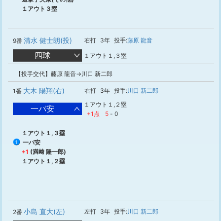
１アウト３塁
清水 健士朗(投)
右打
3年
投手:
藤原 龍音
9番
四球
１アウト１,３塁
【投手交代】藤原 龍音→川口 新二郎
大木 陽翔(右)
右打
3年
投手:
川口 新二郎
1番
１アウト１,２塁
一バ安
+1点
5
-
0
１アウト１,３塁
一バ安
1
+1
(満﨑 隆一郎)
１アウト１,２塁
小島 直大(左)
左打
3年
投手:
川口 新二郎
2番