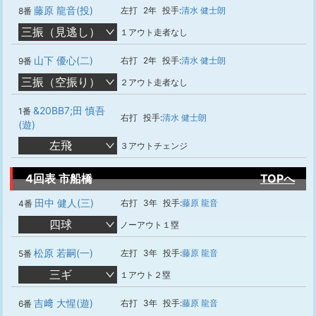
藤原 龍音(投)
左打
2年
投手:
清水 健士朗
8番
三振（見逃し）
１アウト走者なし
山下 優心(二)
右打
2年
投手:
清水 健士朗
9番
三振（空振り）
２アウト走者なし
&20BB7;田 慎吾
1番
右打
投手:
清水 健士朗
(遊)
左飛
３アウトチェンジ
4回表 市船橋
TOPへ
田中 健人(三)
右打
3年
投手:
藤原 龍音
4番
四球
ノーアウト１塁
松原 若嗣(一)
左打
3年
投手:
藤原 龍音
5番
三ギ
１アウト２塁
吉﨑 大惺(遊)
右打
3年
投手:
藤原 龍音
6番