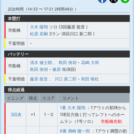
試合時間（14:33 〜 17:21 2時間48分 ）
本塁打
大木 陽翔
ソロ (3回藤原 龍音 )
市船橋
松原 若嗣
3ラン (8回川口 新二郎 )
千葉明徳
-
バッテリー
清水 健士朗
、
島田 侑胡
-
花嶋 大和
市船橋
島田 侑胡
-
篠原 颯
(8回)
千葉明徳
藤原 龍音
、
川口 新二郎
-
和田 唯杜
得点経過
イニング
得点
スコア
コメント
1番 大木 陽翔
：1アウトの初球から
3回表
+1
1 - 0
1球目力強く打ってレフトへのホー
ムラン（1号ソロ）
市船橋先制
8番 満崎 隆一郎
：1アウト満塁の初