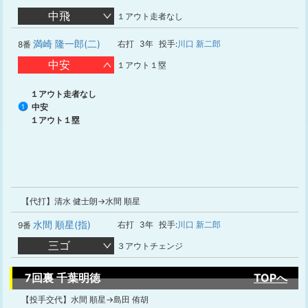
中飛
１アウト走者なし
満崎 隆一郎(二)
右打
3年
投手:
川口 新二郎
8番
中安
１アウト１塁
１アウト走者なし
中安
1
１アウト１塁
【代打】清水 健士朗→水間 順星
水間 順星(指)
右打
3年
投手:
川口 新二郎
9番
三ゴ
３アウトチェンジ
7回裏 千葉明徳
TOPへ
【投手交代】水間 順星→島田 侑胡