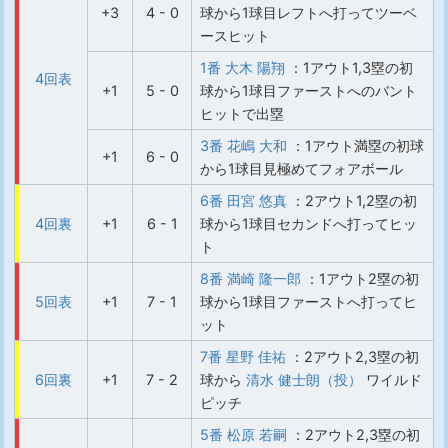
+3
4 - 0
球から1球目レフトへ打ってツーベ
ースヒット
1番 大木 陽翔
：1アウト1,3塁の初
4回表
+1
5 - 0
球から1球目ファーストへのバント
ヒットで出塁
3番 花嶋 大和
：1アウト満塁の初球
+1
6 - 0
から1球目見極めてフォアボール
6番 田宮 悠真
：2アウト1,2塁の初
4回裏
+1
6 - 1
球から1球目セカンドへ打ってヒッ
ト
8番 満崎 隆一郎
：1アウト2塁の初
5回表
+1
7 - 1
球から1球目ファーストへ打ってヒ
ット
7番 星野 佳祐
：2アウト2,3塁の初
6回裏
+1
7 - 2
球から
清水 健士朗（投）
ワイルド
ピッチ
5番 松原 若嗣
：2アウト2,3塁の初