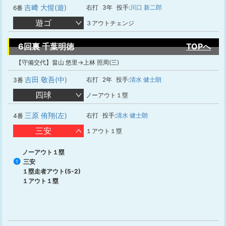
吉﨑 大惺(遊)
右打
3年
投手:
川口 新二郎
6番
遊ゴ
３アウトチェンジ
6回裏 千葉明徳
TOPへ
【守備交代】畠山 悠里→上林 照周(三)
吉田 敬吾(中)
右打
2年
投手:
清水 健士朗
3番
四球
ノーアウト１塁
三原 侑翔(左)
右打
投手:
清水 健士朗
4番
三安
１アウト１塁
ノーアウト１塁
三安
1
１塁走者アウト(5-2)
１アウト１塁