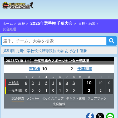
2025年選手権 千葉大会
ホーム
高校
日程・結果
試合経過
第51回 九州中学校軟式野球競技大会 あげな中優勝
2025/7/19（土）
千葉県総合スポーツセンター野球場
10
2
市船橋
千葉明徳
-
1
2
3
4
5
6
7
8
9
計
H
E
10
市船橋
0
0
1
5
1
0
0
3
10
0
2
千葉明徳
0
0
0
1
0
1
0
0
2
1
試合経過
メンバー
ボックススコア
テキスト速報
スコアブック
先発情報