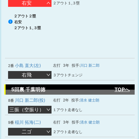
右安
２アウト１,３塁
２アウト２塁
右安
1
２アウト１,３塁
小島 直大(左)
左打
3年
投手:
川口 新二郎
2番
右飛
３アウトチェンジ
5回裏 千葉明徳
TOPへ
川口 新二郎(投)
右打
2年
投手:
清水 健士朗
8番
三振（空振り）
１アウト走者なし
稲川 拓海(二)
右打
3年
投手:
清水 健士朗
9番
二ゴ
２アウト走者なし