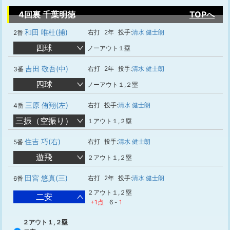
4回裏 千葉明徳
TOPへ
和田 唯杜(捕)
右打
2年
投手:
清水 健士朗
2番
四球
ノーアウト１塁
吉田 敬吾(中)
右打
2年
投手:
清水 健士朗
3番
四球
ノーアウト１,２塁
三原 侑翔(左)
右打
投手:
清水 健士朗
4番
三振（空振り）
１アウト１,２塁
住吉 巧(右)
右打
投手:
清水 健士朗
5番
遊飛
２アウト１,２塁
田宮 悠真(三)
右打
2年
投手:
清水 健士朗
6番
２アウト１,２塁
二安
+1点
6
-
1
２アウト１,２塁