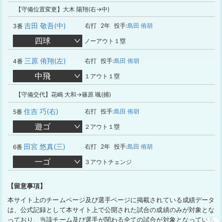
【守備位置変更】大木 陽翔(右→中)
吉田 敬吾(中)
右打
2年
投手:
島田 侑胡
3番
四球
ノーアウト１塁
三原 侑翔(左)
右打
投手:
島田 侑胡
4番
中飛
１アウト１塁
【守備交代】花嶋 大和→篠原 颯(捕)
住吉 巧(右)
右打
投手:
島田 侑胡
5番
遊ゴ
２アウト１塁
田宮 悠真(三)
右打
2年
投手:
島田 侑胡
6番
一ゴ
３アウトチェンジ
【留意事項】
本サイト上のチームページ及び選手ページに掲載されている成績データ
は、公式記録として本サイト上で公開された試合の成績のみが対象とな
っており、当該チーム及び選手が関わる全ての試合が対象となっている