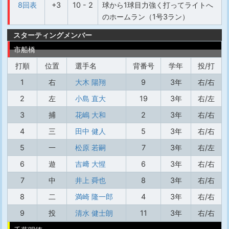
8回表
+3
10 - 2
球から1球目力強く打ってライトへ
のホームラン（1号3ラン）
スターティングメンバー
市船橋
打順
位置
選手名
背番号
学年
投/打
1
右
大木 陽翔
9
3年
右/右
2
左
小島 直大
19
3年
右/左
3
捕
花嶋 大和
2
3年
右/右
4
三
田中 健人
5
3年
右/右
5
一
松原 若嗣
7
3年
右/左
6
遊
吉﨑 大惺
6
3年
右/右
7
中
井上 舜也
8
3年
右/右
8
二
満崎 隆一郎
4
3年
右/右
9
投
清水 健士朗
11
3年
右/右