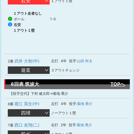
右安
１アウト１塁
１アウト走者なし
ボール
1-0
1
右安
2
１アウト１塁
武井 大智(中)
左打
4年
投手:
山田 幹太
2番
遊直
３アウトチェンジ
6回表 筑波大
TOPへ
【投手交代】下村 健太郎→菊地 喬介
堀江 晃生(中)
左打
4年
投手:
菊地 喬介
6番
四球
ノーアウト１塁
西口 友翔(二)
右打
2年
投手:
菊地 喬介
7番