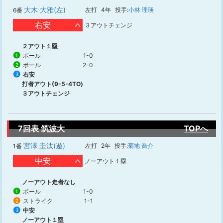
大木 大雅(左)
左打
4年
投手:
小林 理瑛
6番
右安
３アウトチェンジ
２アウト１塁
ボール
1-0
1
ボール
2-0
2
右安
3
打者アウト(9-5-4TO)
３アウトチェンジ
7回表 筑波大
TOPへ
宮澤 圭汰(遊)
左打
2年
投手:
菊地 喬介
1番
中安
ノーアウト１塁
ノーアウト走者なし
ボール
1-0
1
ストライク
1-1
2
中安
3
ノーアウト１塁