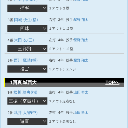
捕ギ
１アウト２塁
岡城 快生(指)
右打
3年
投手:
星野 翔太
3番
四球
１アウト１,２塁
米田 友(三)
左打
4年
投手:
星野 翔太
4番
三邪飛
２アウト１,２塁
西川 鷹晴(捕)
右打
4年
投手:
星野 翔太
5番
投ゴ
３アウトチェンジ
1回裏 城西大
TOPへ
松川 玲央(指)
左打
4年
投手:
山田 幹太
1番
三振（空振り）
１アウト走者なし
武井 大智(中)
左打
4年
投手:
山田 幹太
2番
遊直
２アウト走者なし