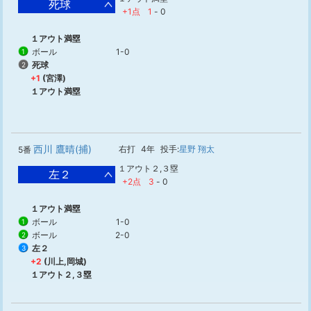
死球
+1点
1
-
0
１アウト満塁
ボール
1-0
1
死球
2
+1
(宮澤)
１アウト満塁
西川 鷹晴(捕)
右打
4年
投手:
星野 翔太
5番
１アウト２,３塁
左２
+2点
3
-
0
１アウト満塁
ボール
1-0
1
ボール
2-0
2
左２
3
+2
(川上,岡城)
１アウト２,３塁