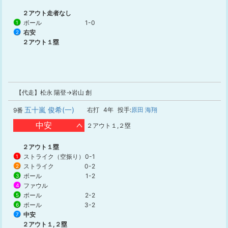
２アウト走者なし
ボール
1-0
1
右安
2
２アウト１塁
【代走】松永 陽登→岩山 創
五十嵐 俊希(一)
右打
4年
投手:
原田 海翔
9番
中安
２アウト１,２塁
２アウト１塁
ストライク（空振り）
0-1
1
ストライク
0-2
2
ボール
1-2
3
ファウル
4
ボール
2-2
5
ボール
3-2
6
中安
7
２アウト１,２塁