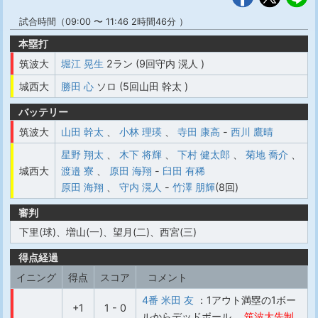
試合時間（09:00 〜 11:46 2時間46分 ）
本塁打
筑波大
堀江 晃生
2ラン (9回守内 滉人 )
城西大
勝田 心
ソロ (5回山田 幹太 )
バッテリー
筑波大
山田 幹太
、
小林 理瑛
、
寺田 康高
-
西川 鷹晴
星野 翔太
、
木下 将輝
、
下村 健太郎
、
菊地 喬介
、
城西大
渡邉 寮
、
原田 海翔
-
臼田 有稀
原田 海翔
、
守内 滉人
-
竹澤 朋輝
(8回)
審判
下里(球)、増山(一)、望月(二)、西宮(三)
得点経過
イニング
得点
スコア
コメント
4番 米田 友
：1アウト満塁の1ボー
+1
1 - 0
ルからデッドボール
筑波大先制