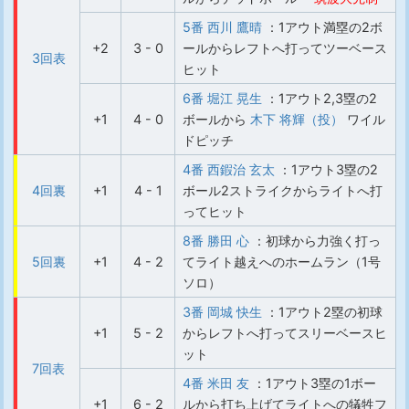
5番 西川 鷹晴
：1アウト満塁の2ボ
+2
3 - 0
ールからレフトへ打ってツーベース
3回表
ヒット
6番 堀江 晃生
：1アウト2,3塁の2
+1
4 - 0
ボールから
木下 将輝（投）
ワイル
ドピッチ
4番 西鍜治 玄太
：1アウト3塁の2
4回裏
+1
4 - 1
ボール2ストライクからライトへ打
ってヒット
8番 勝田 心
：初球から力強く打っ
5回裏
+1
4 - 2
てライト越えへのホームラン（1号
ソロ）
3番 岡城 快生
：1アウト2塁の初球
+1
5 - 2
からレフトへ打ってスリーベースヒ
ット
7回表
4番 米田 友
：1アウト3塁の1ボー
+1
6 - 2
ルから打ち上げてライトへの犠牲フ