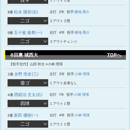
投ギ
１アウト２塁
松永 陽登(右)
左打
2年
投手:
菊地 喬介
8番
二ゴ
２アウト３塁
五十嵐 俊希(一)
右打
4年
投手:
菊地 喬介
9番
二ゴ
３アウトチェンジ
6回裏 城西大
TOPへ
【投手交代】山田 幹太→小林 理瑛
永野 悟史(三)
左打
3年
投手:
小林 理瑛
3番
遊ゴ
１アウト走者なし
西鍜治 玄太(右)
右打
1年
投手:
小林 理瑛
4番
四球
１アウト１塁
新田 優樹(一)
右打
4年
投手:
小林 理瑛
5番
二ゴ
２アウト１塁