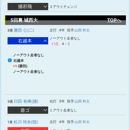
捕邪飛
３アウトチェンジ
5回裏 城西大
TOPへ
勝田 心(二)
左打
4年
投手:
山田 幹太
8番
ノーアウト走者なし
右越本
+1点
4
-
2
ノーアウト走者なし
右越本
1
+1
(勝田)
ノーアウト走者なし
臼田 有稀(捕)
右打
3年
投手:
山田 幹太
9番
遊ゴ
１アウト走者なし
松川 玲央(指)
左打
4年
投手:
山田 幹太
1番