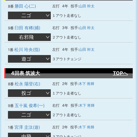
勝田 心(二)
左打
4年
投手:
山田 幹太
8番
二ゴ
１アウト走者なし
臼田 有稀(捕)
右打
3年
投手:
山田 幹太
9番
右邪飛
２アウト走者なし
松川 玲央(指)
左打
4年
投手:
山田 幹太
1番
遊ゴ
３アウトチェンジ
4回表 筑波大
TOPへ
松永 陽登(右)
左打
2年
投手:
木下 将輝
8番
投ゴ
１アウト走者なし
五十嵐 俊希(一)
右打
4年
投手:
木下 将輝
9番
二ゴ
２アウト走者なし
宮澤 圭汰(遊)
左打
2年
投手:
木下 将輝
1番
中飛
３アウトチェンジ