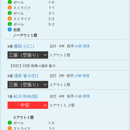
ボール
1-0
1
ストライク
1-1
2
ボール
2-1
3
ストライク
2-2
4
ボール
3-2
5
右安
6
ノーアウト１塁
勝田 心(二)
左打
4年
投手:
小林 理瑛
8番
三振（空振り）
１アウト１塁
【代打】臼田 有稀→涌井 春斗
涌井 春斗(打)
左打
2年
投手:
小林 理瑛
9番
三振（空振り）
２アウト１塁
松川 玲央(指)
左打
4年
投手:
小林 理瑛
1番
中安
２アウト１,２塁
２アウト１塁
ボール
1-0
1
ストライク
1-1
2