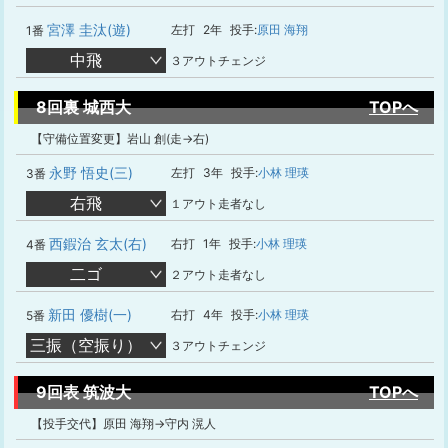
宮澤 圭汰(遊)
左打
2年
投手:
原田 海翔
1番
中飛
３アウトチェンジ
8回裏 城西大
TOPへ
【守備位置変更】岩山 創(走→右)
永野 悟史(三)
左打
3年
投手:
小林 理瑛
3番
右飛
１アウト走者なし
西鍜治 玄太(右)
右打
1年
投手:
小林 理瑛
4番
二ゴ
２アウト走者なし
新田 優樹(一)
右打
4年
投手:
小林 理瑛
5番
三振（空振り）
３アウトチェンジ
9回表 筑波大
TOPへ
【投手交代】原田 海翔→守内 滉人