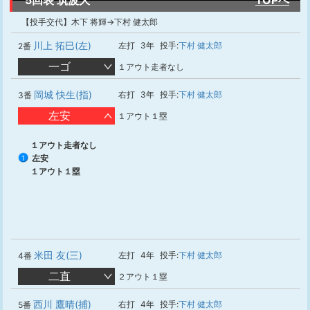
5回表 筑波大
TOPへ
【投手交代】木下 将輝→下村 健太郎
川上 拓巳(左)
左打
3年
投手:
下村 健太郎
2番
一ゴ
１アウト走者なし
岡城 快生(指)
右打
3年
投手:
下村 健太郎
3番
左安
１アウト１塁
１アウト走者なし
左安
1
１アウト１塁
米田 友(三)
左打
4年
投手:
下村 健太郎
4番
二直
２アウト１塁
西川 鷹晴(捕)
右打
4年
投手:
下村 健太郎
5番