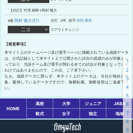
【代打】竹澤 朋輝→岡村 颯大
岡村 颯大(打)
左打
3年
投手:
寺田 康高
9番
二ゴ
３アウトチェンジ
【留意事項】
本サイト上のチームページ及び選手ページに掲載されている成績データ
は、公式記録として本サイト上で公開された試合の成績のみが対象とな
1
っており、当該チーム及び選手が関わる全ての試合が対象となっている
2
わけではありませんので、この点、ご了承下さい。
なお、成績データに限らず、本サイト上のデータは、当社が独自に収
3
集、蓄積しているデータですので、無断転載、無断使用はご遠慮下さ
4
い。
5
高校
大学
ジュニア
JABA
6
HOME
7
軟式
女子
独立
地域
8
9