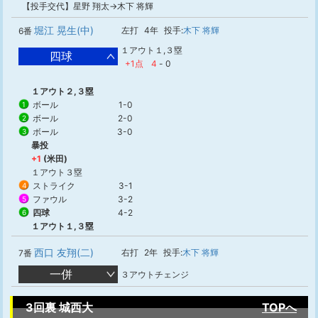
【投手交代】星野 翔太→木下 将輝
堀江 晃生(中)
左打
4年
投手:
木下 将輝
6番
１アウト１,３塁
四球
+1点
4
-
0
１アウト２,３塁
ボール
1-0
1
ボール
2-0
2
ボール
3-0
3
暴投
+1
(米田)
１アウト３塁
ストライク
3-1
4
ファウル
3-2
5
四球
4-2
6
１アウト１,３塁
西口 友翔(二)
右打
2年
投手:
木下 将輝
7番
一併
３アウトチェンジ
3回裏 城西大
TOPへ