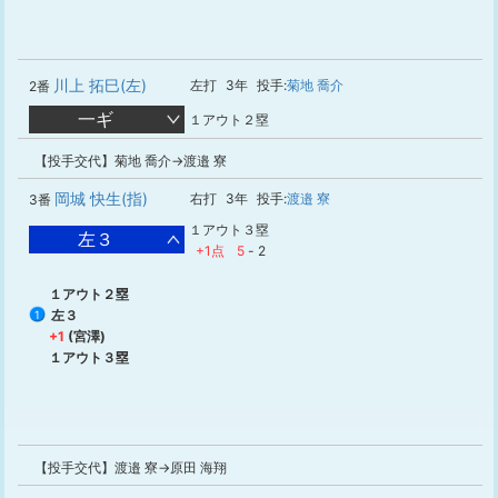
川上 拓巳(左)
左打
3年
投手:
菊地 喬介
2番
一ギ
１アウト２塁
【投手交代】菊地 喬介→渡邉 寮
岡城 快生(指)
右打
3年
投手:
渡邉 寮
3番
１アウト３塁
左３
+1点
5
-
2
１アウト２塁
左３
1
+1
(宮澤)
１アウト３塁
【投手交代】渡邉 寮→原田 海翔