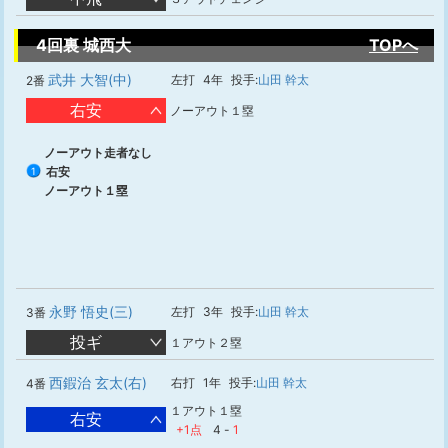
4回裏 城西大
TOPへ
武井 大智(中)
左打
4年
投手:
山田 幹太
2番
右安
ノーアウト１塁
ノーアウト走者なし
右安
1
ノーアウト１塁
永野 悟史(三)
左打
3年
投手:
山田 幹太
3番
投ギ
１アウト２塁
西鍜治 玄太(右)
右打
1年
投手:
山田 幹太
4番
１アウト１塁
右安
+1点
4
-
1