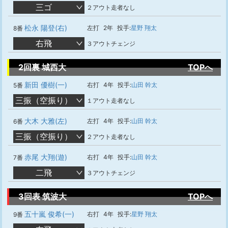
三ゴ
２アウト走者なし
松永 陽登(右)
左打
2年
投手:
星野 翔太
8番
右飛
３アウトチェンジ
2回裏 城西大
TOPへ
新田 優樹(一)
右打
4年
投手:
山田 幹太
5番
三振（空振り）
１アウト走者なし
大木 大雅(左)
左打
4年
投手:
山田 幹太
6番
三振（空振り）
２アウト走者なし
赤尾 大翔(遊)
右打
4年
投手:
山田 幹太
7番
二飛
３アウトチェンジ
3回表 筑波大
TOPへ
五十嵐 俊希(一)
右打
4年
投手:
星野 翔太
9番