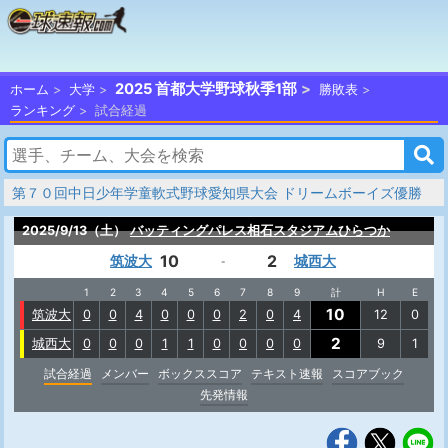
2025 首都大学野球秋季1部
ホーム
大学
勝敗表
ランキング
試合経過
第７０回中日少年学童軟式野球愛知県大会 ドリームボーイズ優勝
2025/9/13（土）
バッティングパレス相石スタジアムひらつか
10
2
筑波大
城西大
-
1
2
3
4
5
6
7
8
9
計
H
E
10
筑波大
0
0
4
0
0
0
2
0
4
12
0
2
城西大
0
0
0
1
1
0
0
0
0
9
1
試合経過
メンバー
ボックススコア
テキスト速報
スコアブック
先発情報