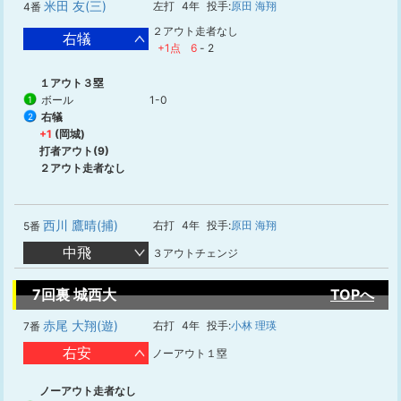
米田 友(三)
左打
4年
投手:
原田 海翔
4番
２アウト走者なし
右犠
+1点
6
-
2
１アウト３塁
ボール
1-0
1
右犠
2
+1
(岡城)
打者アウト(9)
２アウト走者なし
西川 鷹晴(捕)
右打
4年
投手:
原田 海翔
5番
中飛
３アウトチェンジ
7回裏 城西大
TOPへ
赤尾 大翔(遊)
右打
4年
投手:
小林 理瑛
7番
右安
ノーアウト１塁
ノーアウト走者なし