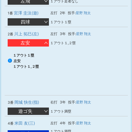
左飛
１アウト走者なし
宮澤 圭汰(遊)
左打
2年
投手:
星野 翔太
1番
四球
１アウト１塁
川上 拓巳(左)
左打
3年
投手:
星野 翔太
2番
左安
１アウト１,２塁
１アウト１塁
左安
1
１アウト１,２塁
岡城 快生(指)
右打
3年
投手:
星野 翔太
3番
遊ゴ失
１アウト満塁
米田 友(三)
左打
4年
投手:
星野 翔太
4番
１アウト満塁