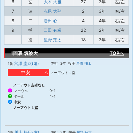
6
左
大木 大雅
27
3年
左/左
7
遊
赤尾 大翔
2
3年
右/右
8
二
勝田 心
4
4年
右/左
9
捕
臼田 有稀
22
2年
右/右
投
星野 翔太
18
3年
右/右
1回表 筑波大
TOPへ
宮澤 圭汰(遊)
左打
2年
投手:
星野 翔太
1番
中安
ノーアウト１塁
ノーアウト走者なし
ファウル
0-1
1
ボール
1-1
2
中安
3
ノーアウト１塁
川上 拓巳(左)
左打
3年
投手:
星野 翔太
2番