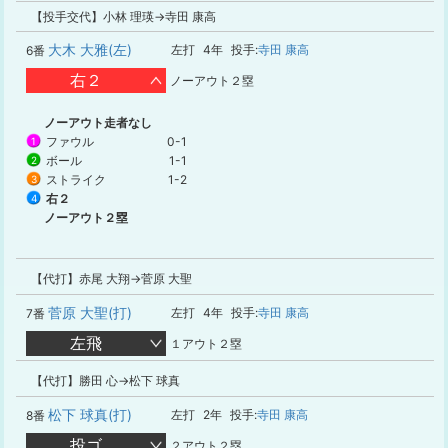
【投手交代】小林 理瑛→寺田 康高
大木 大雅(左)
左打
4年
投手:
寺田 康高
6番
右２
ノーアウト２塁
ノーアウト走者なし
ファウル
0-1
1
ボール
1-1
2
ストライク
1-2
3
右２
4
ノーアウト２塁
【代打】赤尾 大翔→菅原 大聖
菅原 大聖(打)
左打
4年
投手:
寺田 康高
7番
左飛
１アウト２塁
【代打】勝田 心→松下 球真
松下 球真(打)
左打
2年
投手:
寺田 康高
8番
投ゴ
２アウト２塁