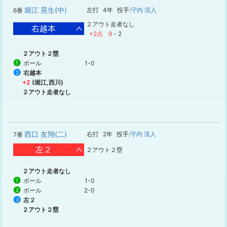
堀江 晃生(中)
左打
4年
投手:
守内 滉人
6番
２アウト走者なし
右越本
+2点
9
-
2
２アウト２塁
ボール
1-0
1
右越本
2
+2
(堀江,西川)
２アウト走者なし
西口 友翔(二)
右打
2年
投手:
守内 滉人
7番
左２
２アウト２塁
２アウト走者なし
ボール
1-0
1
ボール
2-0
2
左２
3
２アウト２塁