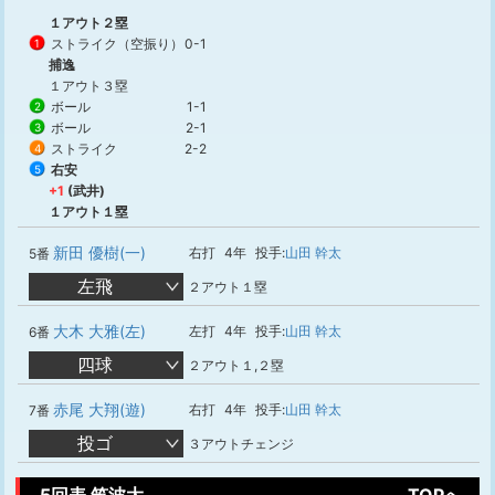
１アウト２塁
ストライク（空振り）
0-1
1
捕逸
１アウト３塁
ボール
1-1
2
ボール
2-1
3
ストライク
2-2
4
右安
5
+1
(武井)
１アウト１塁
新田 優樹(一)
右打
4年
投手:
山田 幹太
5番
左飛
２アウト１塁
大木 大雅(左)
左打
4年
投手:
山田 幹太
6番
四球
２アウト１,２塁
赤尾 大翔(遊)
右打
4年
投手:
山田 幹太
7番
投ゴ
３アウトチェンジ