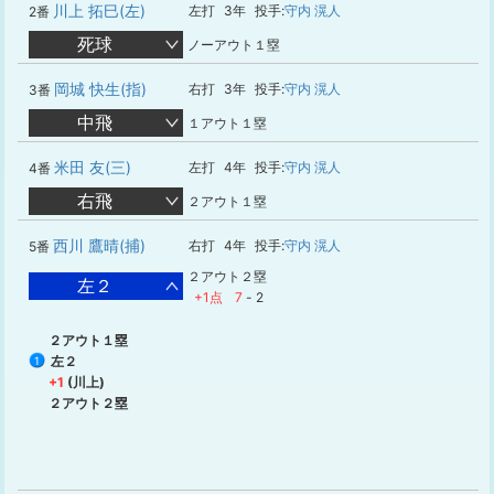
川上 拓巳(左)
左打
3年
投手:
守内 滉人
2番
死球
ノーアウト１塁
岡城 快生(指)
右打
3年
投手:
守内 滉人
3番
中飛
１アウト１塁
米田 友(三)
左打
4年
投手:
守内 滉人
4番
右飛
２アウト１塁
西川 鷹晴(捕)
右打
4年
投手:
守内 滉人
5番
２アウト２塁
左２
+1点
7
-
2
２アウト１塁
左２
1
+1
(川上)
２アウト２塁