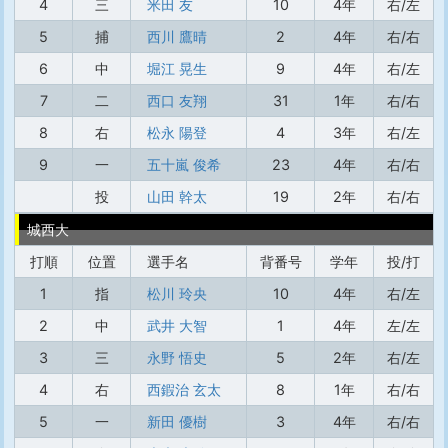
4
三
米田 友
10
4年
右/左
5
捕
西川 鷹晴
2
4年
右/右
6
中
堀江 晃生
9
4年
右/左
7
二
西口 友翔
31
1年
右/右
8
右
松永 陽登
4
3年
右/左
9
一
五十嵐 俊希
23
4年
右/右
投
山田 幹太
19
2年
右/右
城西大
打順
位置
選手名
背番号
学年
投/打
1
指
松川 玲央
10
4年
右/左
2
中
武井 大智
1
4年
左/左
3
三
永野 悟史
5
2年
右/左
4
右
西鍜治 玄太
8
1年
右/右
5
一
新田 優樹
3
4年
右/右