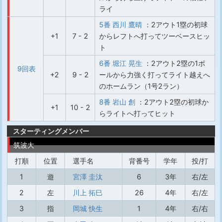
ライ
5番 西川 鷹晴
：2アウト1塁の初球
+1
7 - 2
からレフトへ打ってツーベースヒッ
ト
6番 堀江 晃生
：2アウト2塁の1ボ
9回表
+2
9 - 2
ールから力強く打ってライト越えへ
のホームラン（1号2ラン）
8番 岩山 創
：2アウト2塁の初球か
+1
10 - 2
らライトへ打ってヒット
スターティングメンバー
筑波大
打順
位置
選手名
背番号
学年
投/打
1
遊
宮澤 圭汰
6
3年
右/左
2
左
川上 拓巳
26
4年
右/左
3
指
岡城 快生
1
4年
右/右