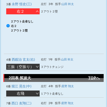
永野 悟史(三)
左打
3年
投手:
山田 幹太
3番
右２
２アウト２塁
２アウト走者なし
右２
1
２アウト２塁
西鍜治 玄太(右)
右打
1年
投手:
山田 幹太
4番
三振（空振り）
３アウトチェンジ
2回表 筑波大
TOPへ
堀江 晃生(中)
左打
4年
投手:
星野 翔太
6番
右飛
１アウト走者なし
西口 友翔(二)
右打
2年
投手:
星野 翔太
7番