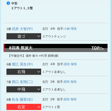
中安
3
２アウト１,２塁
武井 大智(中)
左打
4年
投手:
小林 理瑛
2番
遊ゴ
３アウトチェンジ
8回表 筑波大
TOPへ
【守備交代】涌井 春斗→竹澤 朋輝(捕)
堀江 晃生(中)
左打
4年
投手:
原田 海翔
6番
右飛
１アウト走者なし
西口 友翔(二)
右打
2年
投手:
原田 海翔
7番
中飛
２アウト走者なし
松永 陽登(右)
左打
2年
投手:
原田 海翔
8番
右安
２アウト１塁