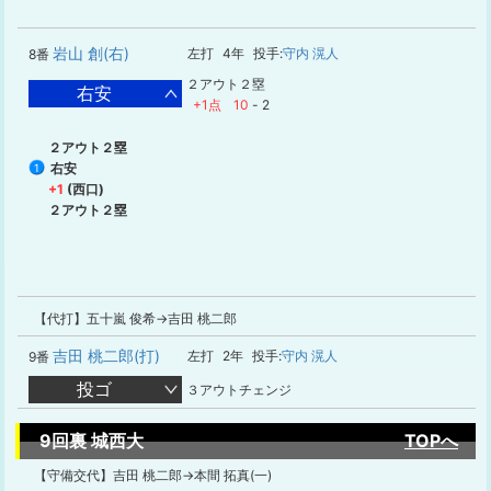
岩山 創(右)
左打
4年
投手:
守内 滉人
8番
２アウト２塁
右安
+1点
10
-
2
２アウト２塁
右安
1
+1
(西口)
２アウト２塁
【代打】五十嵐 俊希→吉田 桃二郎
吉田 桃二郎(打)
左打
2年
投手:
守内 滉人
9番
投ゴ
３アウトチェンジ
9回裏 城西大
TOPへ
【守備交代】吉田 桃二郎→本間 拓真(一)