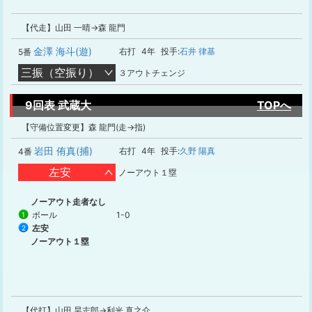
【代走】山田 一晴→森 龍門
金澤 海斗(遊)
右打
4年
投手:
石井 律基
5番
三振（空振り）
３アウトチェンジ
9回表 武蔵大
TOPへ
【守備位置変更】森 龍門(走→指)
岩田 侑真(捕)
右打
4年
投手:
久野 陽真
4番
左安
ノーアウト１塁
ノーアウト走者なし
ボール
1-0
1
左安
2
ノーアウト１塁
【代打】山田 昊志郎→利光 真之介