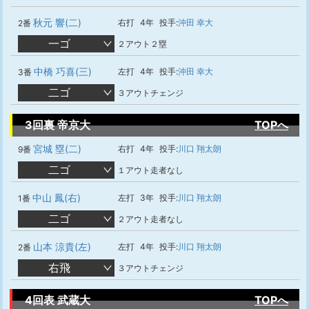
秋元 響(二)
右打
4年
投手:
沖田 幸大
2番
一ゴ
２アウト２塁
中橋 巧喜(三)
左打
4年
投手:
沖田 幸大
3番
二ゴ
３アウトチェンジ
3回裏 帝京大
TOPへ
宮城 塁(二)
右打
4年
投手:
川口 翔太朗
9番
二ゴ
１アウト走者なし
中山 鳳(右)
左打
3年
投手:
川口 翔太朗
1番
二ゴ
２アウト走者なし
山本 涼貴(左)
左打
4年
投手:
川口 翔太朗
2番
右飛
３アウトチェンジ
4回表 武蔵大
TOPへ