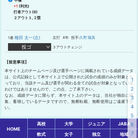
中犠
2
+1
(利光)
打者アウト(8)
２アウト１,２塁
種田 太一(左)
左打
4年
投手:
久野 陽真
1番
投ゴ
３アウトチェンジ
【留意事項】
本サイト上のチームページ及び選手ページに掲載されている成績データ
は、公式記録として本サイト上で公開された試合の成績のみが対象とな
1
っており、当該チーム及び選手が関わる全ての試合が対象となっている
2
わけではありませんので、この点、ご了承下さい。
なお、成績データに限らず、本サイト上のデータは、当社が独自に収
3
集、蓄積しているデータですので、無断転載、無断使用はご遠慮下さ
4
い。
5
高校
大学
ジュニア
JABA
6
HOME
7
軟式
女子
独立
地域