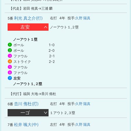
【代走】岩田 侑真→三浦 麟
利光 真之介(打)
右打
4年
投手:
久野 陽真
5番
左安
ノーアウト１,２塁
ノーアウト１塁
ボール
1-0
1
ボール
2-0
2
ファウル
2-1
3
ストライク
2-2
4
ファウル
5
ファウル
6
左安
7
ノーアウト１,２塁
【代打】福與 大地→𠮷川 侑杜
𠮷川 侑杜(打)
右打
4年
投手:
久野 陽真
6番
一ゴ
１アウト２,３塁
松井 颯大(中)
左打
4年
投手:
久野 陽真
7番