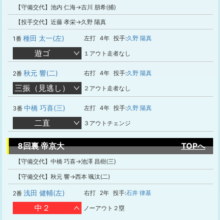
【守備交代】池内 仁海→吉川 朋希(捕)
【投手交代】近藤 孝栄→久野 陽真
種田 太一(左)
左打
4年
投手:
久野 陽真
1番
遊ゴ
１アウト走者なし
秋元 響(二)
右打
4年
投手:
久野 陽真
2番
三振（見逃し）
２アウト走者なし
中橋 巧喜(三)
左打
4年
投手:
久野 陽真
3番
二直
３アウトチェンジ
8回裏 帝京大
TOPへ
【守備交代】中橋 巧喜→池澤 昌樹(三)
【守備交代】秋元 響→西本 颯汰(二)
浅田 健輔(左)
右打
2年
投手:
石井 律基
2番
中２
ノーアウト２塁