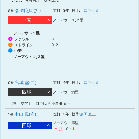
森 剣之助(打)
右打
3年
投手:
川口 翔太朗
8番
中安
ノーアウト１,２塁
ノーアウト１塁
ファウル
0-1
1
ストライク
0-2
2
中安
3
ノーアウト１,２塁
宮城 塁(二)
右打
4年
投手:
川口 翔太朗
9番
四球
ノーアウト満塁
【投手交代】川口 翔太朗→廣田 直士
中山 鳳(右)
左打
3年
投手:
廣田 直士
1番
ノーアウト満塁
四球
+1点
0
-
1