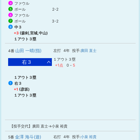
ファウル
4
ボール
2-2
5
ファウル
6
ボール
3-2
7
中３
8
+3
(森剣,宮城,中山)
１アウト３塁
山田 一晴(指)
左打
4年
投手:
廣田 直士
4番
１アウト３塁
右３
+1点
0
-
5
１アウト３塁
右３
1
+1
(彦坂)
１アウト３塁
【投手交代】廣田 直士→小泉 裕貴
金澤 海斗(遊)
右打
4年
投手:
小泉 裕貴
5番