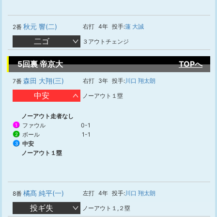
秋元 響(二)
右打
4年
投手:
蓮 大誠
2番
二ゴ
３アウトチェンジ
5回裏 帝京大
TOPへ
森田 大翔(三)
右打
3年
投手:
川口 翔太朗
7番
中安
ノーアウト１塁
ノーアウト走者なし
ファウル
0-1
1
ボール
1-1
2
中安
3
ノーアウト１塁
橘髙 純平(一)
左打
4年
投手:
川口 翔太朗
8番
投ギ失
ノーアウト１,２塁