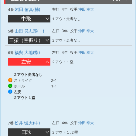
岩田 侑真(捕)
右打
4年
投手:
沖田 幸大
4番
中飛
１アウト走者なし
山田 昊志郎(一)
左打
3年
投手:
沖田 幸大
5番
三振（空振り）
２アウト走者なし
福與 大地(指)
左打
4年
投手:
沖田 幸大
6番
左安
２アウト１塁
２アウト走者なし
ストライク
0-1
1
ボール
1-1
2
左安
3
２アウト１塁
松井 颯大(中)
左打
4年
投手:
沖田 幸大
7番
四球
２アウト１,２塁