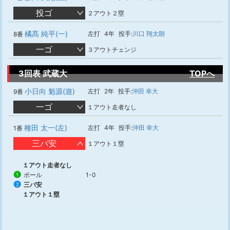
投ゴ
２アウト２塁
橘髙 純平(一)
左打
4年
投手:
川口 翔太朗
8番
一ゴ
３アウトチェンジ
3回表 武蔵大
TOPへ
小日向 魁源(遊)
左打
2年
投手:
沖田 幸大
9番
一ゴ
１アウト走者なし
種田 太一(左)
左打
4年
投手:
沖田 幸大
1番
三バ安
１アウト１塁
１アウト走者なし
ボール
1-0
1
三バ安
2
１アウト１塁