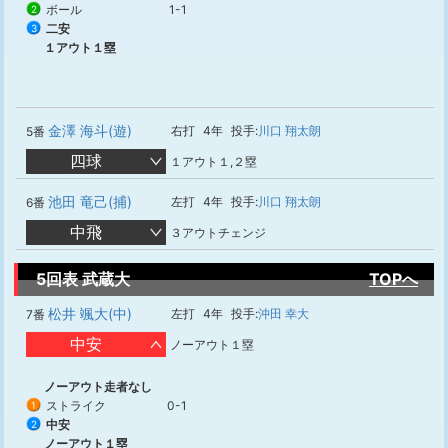
ボール
1-1
2
二安
3
１アウト１塁
金澤 海斗(遊)
右打
4年
投手:
川口 翔太朗
5番
四球
１アウト１,２塁
池田 竜己(捕)
左打
4年
投手:
川口 翔太朗
6番
中飛
３アウトチェンジ
5回表 武蔵大
TOPへ
松井 颯大(中)
左打
4年
投手:
沖田 幸大
7番
中安
ノーアウト１塁
ノーアウト走者なし
ストライク
0-1
1
中安
2
ノーアウト１塁