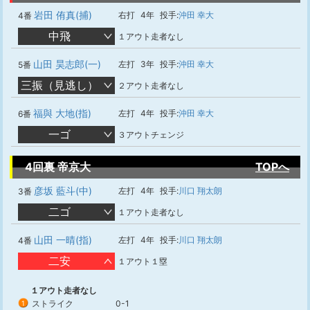
岩田 侑真(捕)
右打
4年
投手:
沖田 幸大
4番
中飛
１アウト走者なし
山田 昊志郎(一)
左打
3年
投手:
沖田 幸大
5番
三振（見逃し）
２アウト走者なし
福與 大地(指)
左打
4年
投手:
沖田 幸大
6番
一ゴ
３アウトチェンジ
4回裏 帝京大
TOPへ
彦坂 藍斗(中)
左打
4年
投手:
川口 翔太朗
3番
二ゴ
１アウト走者なし
山田 一晴(指)
左打
4年
投手:
川口 翔太朗
4番
二安
１アウト１塁
１アウト走者なし
ストライク
0-1
1