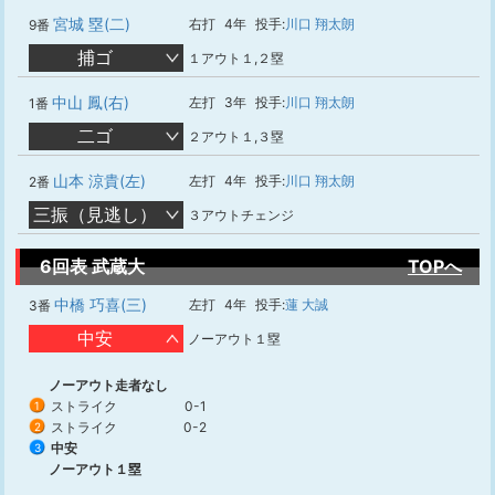
宮城 塁(二)
右打
4年
投手:
川口 翔太朗
9番
捕ゴ
１アウト１,２塁
中山 鳳(右)
左打
3年
投手:
川口 翔太朗
1番
二ゴ
２アウト１,３塁
山本 涼貴(左)
左打
4年
投手:
川口 翔太朗
2番
三振（見逃し）
３アウトチェンジ
6回表 武蔵大
TOPへ
中橋 巧喜(三)
左打
4年
投手:
蓮 大誠
3番
中安
ノーアウト１塁
ノーアウト走者なし
ストライク
0-1
1
ストライク
0-2
2
中安
3
ノーアウト１塁