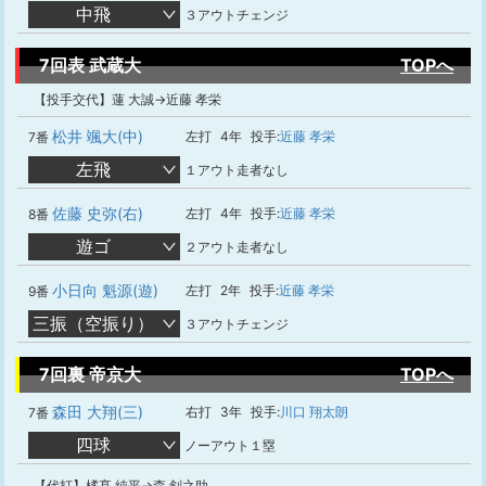
中飛
３アウトチェンジ
7回表 武蔵大
TOPへ
【投手交代】蓮 大誠→近藤 孝栄
松井 颯大(中)
左打
4年
投手:
近藤 孝栄
7番
左飛
１アウト走者なし
佐藤 史弥(右)
左打
4年
投手:
近藤 孝栄
8番
遊ゴ
２アウト走者なし
小日向 魁源(遊)
左打
2年
投手:
近藤 孝栄
9番
三振（空振り）
３アウトチェンジ
7回裏 帝京大
TOPへ
森田 大翔(三)
右打
3年
投手:
川口 翔太朗
7番
四球
ノーアウト１塁
【代打】橘髙 純平→森 剣之助