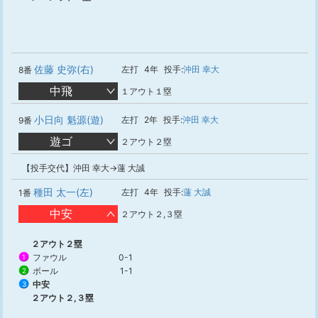
佐藤 史弥(右)
左打
4年
投手:
沖田 幸大
8番
中飛
１アウト１塁
小日向 魁源(遊)
左打
2年
投手:
沖田 幸大
9番
遊ゴ
２アウト２塁
【投手交代】沖田 幸大→蓮 大誠
種田 太一(左)
左打
4年
投手:
蓮 大誠
1番
中安
２アウト２,３塁
２アウト２塁
ファウル
0-1
1
ボール
1-1
2
中安
3
２アウト２,３塁