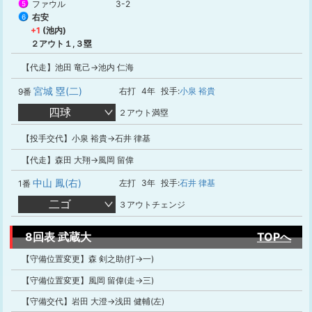
ファウル
3-2
5
右安
6
+1
(池内)
２アウト１,３塁
【代走】池田 竜己→池内 仁海
宮城 塁(二)
右打
4年
投手:
小泉 裕貴
9番
四球
２アウト満塁
【投手交代】小泉 裕貴→石井 律基
【代走】森田 大翔→風岡 留偉
中山 鳳(右)
左打
3年
投手:
石井 律基
1番
二ゴ
３アウトチェンジ
8回表 武蔵大
TOPへ
【守備位置変更】森 剣之助(打→一)
【守備位置変更】風岡 留偉(走→三)
【守備交代】岩田 大澄→浅田 健輔(左)