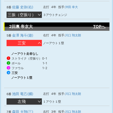
佐藤 史弥(右)
左打
4年
投手:
沖田 幸大
8番
三振（空振り）
３アウトチェンジ
2回裏 帝京大
TOPへ
金澤 海斗(遊)
右打
4年
投手:
川口 翔太朗
5番
三安
ノーアウト１塁
ノーアウト走者なし
ストライク（空振り）
0-1
1
ボール
1-1
2
ファウル
1-2
3
三安
4
ノーアウト１塁
池田 竜己(捕)
左打
4年
投手:
川口 翔太朗
6番
左飛
１アウト１塁
森田 大翔(三)
右打
3年
投手:
川口 翔太朗
7番