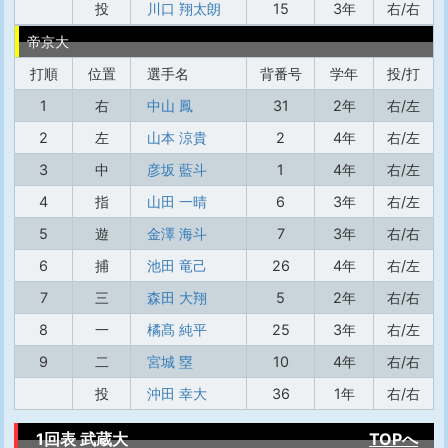
投
川口 翔太朗
15
3年
右/右
帝京大
打順
位置
選手名
背番号
学年
投/打
1
右
中山 鳳
31
2年
右/左
2
左
山本 涼貴
2
4年
右/左
3
中
彦坂 藍斗
1
4年
右/左
4
指
山田 一晴
6
3年
右/左
5
遊
金澤 海斗
7
3年
右/右
6
捕
池田 竜己
26
4年
右/左
7
三
森田 大翔
5
2年
右/右
8
一
橘髙 純平
25
3年
右/左
9
二
宮城 塁
10
4年
右/右
投
沖田 幸大
36
1年
右/右
1回表 武蔵大
TOPへ