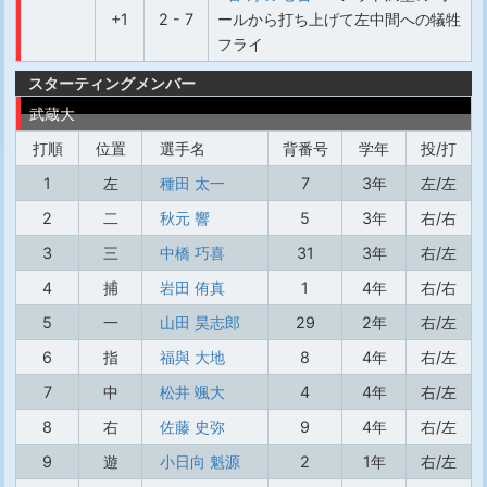
+1
2 - 7
ールから打ち上げて左中間への犠牲
フライ
スターティングメンバー
武蔵大
打順
位置
選手名
背番号
学年
投/打
1
左
種田 太一
7
3年
左/左
2
二
秋元 響
5
3年
右/右
3
三
中橋 巧喜
31
3年
右/左
4
捕
岩田 侑真
1
4年
右/右
5
一
山田 昊志郎
29
2年
右/左
6
指
福與 大地
8
4年
右/左
7
中
松井 颯大
4
4年
右/左
8
右
佐藤 史弥
9
4年
右/左
9
遊
小日向 魁源
2
1年
右/左