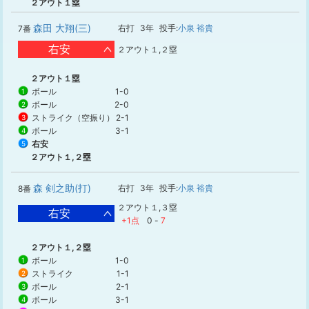
２アウト１塁
森田 大翔(三)
右打
3年
投手:
小泉 裕貴
7番
右安
２アウト１,２塁
２アウト１塁
ボール
1-0
1
ボール
2-0
2
ストライク（空振り）
2-1
3
ボール
3-1
4
右安
5
２アウト１,２塁
森 剣之助(打)
右打
3年
投手:
小泉 裕貴
8番
２アウト１,３塁
右安
+1点
0
-
7
２アウト１,２塁
ボール
1-0
1
ストライク
1-1
2
ボール
2-1
3
ボール
3-1
4