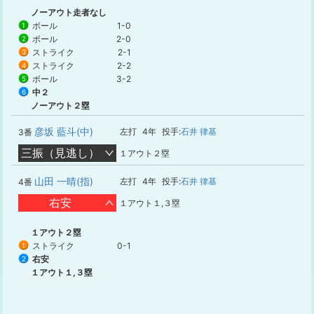
ノーアウト走者なし
ボール
1-0
1
ボール
2-0
2
ストライク
2-1
3
ストライク
2-2
4
ボール
3-2
5
中２
6
ノーアウト２塁
彦坂 藍斗(中)
左打
4年
投手:
石井 律基
3番
三振（見逃し）
１アウト２塁
山田 一晴(指)
左打
4年
投手:
石井 律基
4番
右安
１アウト１,３塁
１アウト２塁
ストライク
0-1
1
右安
2
１アウト１,３塁