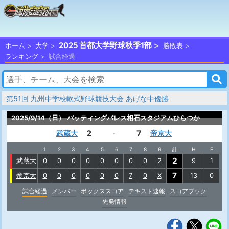
2025 首都大学野球秋季1部
ホーム
大学
勝敗表
ランキング
試合経過
第51回 九州中学校軟式野球競技大会 あげな中優勝
2025/9/14（日）
バッティングパレス相石スタジアムひらつか
2
7
武蔵大
帝京大
-
1
2
3
4
5
6
7
8
9
計
H
E
2
武蔵大
0
0
0
0
0
0
0
0
2
9
1
7
帝京大
0
0
0
0
0
0
7
0
X
13
0
試合経過
メンバー
ボックススコア
テキスト速報
スコアブック
先発情報