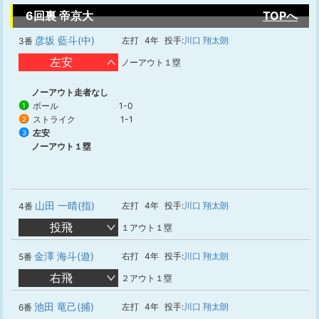
6回裏 帝京大
TOPへ
彦坂 藍斗(中)
左打
4年
投手:
川口 翔太朗
3番
左安
ノーアウト１塁
ノーアウト走者なし
ボール
1-0
1
ストライク
1-1
2
左安
3
ノーアウト１塁
山田 一晴(指)
左打
4年
投手:
川口 翔太朗
4番
投飛
１アウト１塁
金澤 海斗(遊)
右打
4年
投手:
川口 翔太朗
5番
右飛
２アウト１塁
池田 竜己(捕)
左打
4年
投手:
川口 翔太朗
6番