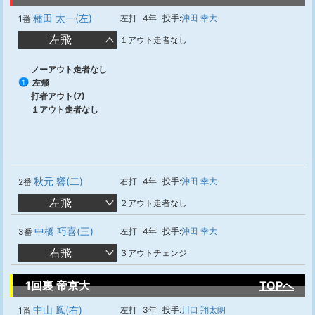
種田 太一(左)
左打
4年
投手:
沖田 幸大
1番
左飛
１アウト走者なし
ノーアウト走者なし
左飛
1
打者アウト(7)
１アウト走者なし
秋元 響(二)
右打
4年
投手:
沖田 幸大
2番
左飛
２アウト走者なし
中橋 巧喜(三)
左打
4年
投手:
沖田 幸大
3番
右飛
３アウトチェンジ
1回裏 帝京大
TOPへ
中山 鳳(右)
左打
3年
投手:
川口 翔太朗
1番