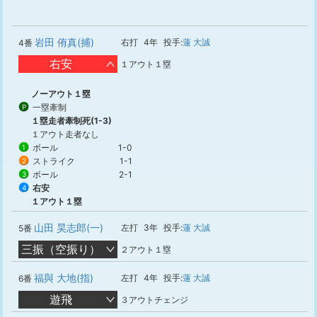
岩田 侑真(捕)
右打
4年
投手:
蓮 大誠
4番
右安
１アウト１塁
ノーアウト１塁
一塁牽制
P
１塁走者牽制死(1-3)
１アウト走者なし
ボール
1-0
1
ストライク
1-1
2
ボール
2-1
3
右安
4
１アウト１塁
山田 昊志郎(一)
左打
3年
投手:
蓮 大誠
5番
三振（空振り）
２アウト１塁
福與 大地(指)
左打
4年
投手:
蓮 大誠
6番
遊飛
３アウトチェンジ