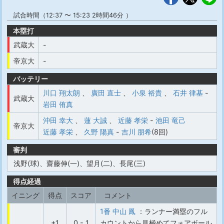
試合時間（12:37 〜 15:23 2時間46分 ）
本塁打
武蔵大
-
帝京大
-
バッテリー
川口 翔太朗
、
廣田 直士
、
小泉 裕貴
、
石井 律基
-
武蔵大
岩田 侑真
沖田 幸大
、
蓮 大誠
、
近藤 孝栄
-
池田 竜己
帝京大
近藤 孝栄
、
久野 陽真
-
吉川 朋希
(8回)
審判
浅野(球)、齋藤伸(一)、望月(二)、長尾(三)
得点経過
イニング
得点
スコア
コメント
1番 中山 鳳
：ランナー満塁のフル
+1
0 - 1
カウントから見極めてフォアボール