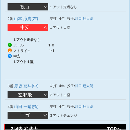
投ゴ
１アウト走者なし
山本 涼貴(左)
左打
4年
投手:
川口 翔太朗
2番
中安
１アウト１塁
１アウト走者なし
ボール
1-0
1
ストライク
1-1
2
中安
3
１アウト１塁
彦坂 藍斗(中)
左打
4年
投手:
川口 翔太朗
3番
左邪飛
２アウト１塁
山田 一晴(指)
左打
4年
投手:
川口 翔太朗
4番
二ゴ
３アウトチェンジ
2回表 武蔵大
TOPへ