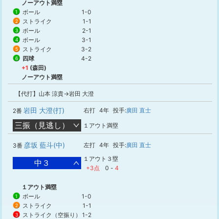
ノーアウト満塁
ボール
1-0
1
ストライク
1-1
2
ボール
2-1
3
ボール
3-1
4
ストライク
3-2
5
四球
4-2
6
+1
(森田)
ノーアウト満塁
【代打】山本 涼貴→岩田 大澄
岩田 大澄(打)
右打
4年
投手:
廣田 直士
2番
三振（見逃し）
１アウト満塁
彦坂 藍斗(中)
左打
4年
投手:
廣田 直士
3番
１アウト３塁
中３
+3点
0
-
4
１アウト満塁
ボール
1-0
1
ストライク
1-1
2
ストライク（空振り）
1-2
3