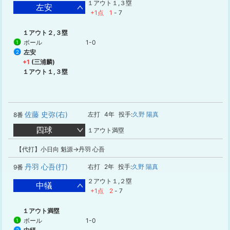
１アウト１,３塁
左安
+1点
1
-
7
１アウト２,３塁
ボール
1-0
1
左安
2
+1
(三浦麟)
１アウト１,３塁
佐藤 史弥(右)
左打
4年
投手:
久野 陽真
8番
四球
１アウト満塁
【代打】小日向 魁源→丹羽 心吾
丹羽 心吾(打)
右打
2年
投手:
久野 陽真
9番
２アウト１,２塁
中犠
+1点
2
-
7
１アウト満塁
ボール
1-0
1