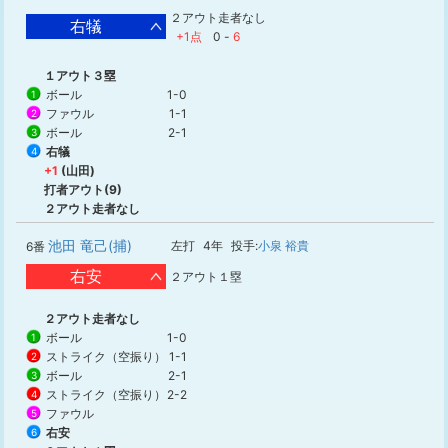
２アウト走者なし
右犠
+1点
0
-
6
１アウト３塁
ボール
1-0
1
ファウル
1-1
2
ボール
2-1
3
右犠
4
+1
(山田)
打者アウト(9)
２アウト走者なし
池田 竜己(捕)
左打
4年
投手:
小泉 裕貴
6番
右安
２アウト１塁
２アウト走者なし
ボール
1-0
1
ストライク（空振り）
1-1
2
ボール
2-1
3
ストライク（空振り）
2-2
4
ファウル
5
右安
6