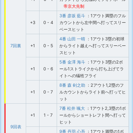
帝京大先制
3番 彦坂 藍斗
：1アウト満塁のフル
+3
0 - 4
カウントから左中間へ打ってスリー
ベースヒット
4番 山田 一晴
：1アウト3塁の初球
7回裏
+1
0 - 5
からライト越えへ打ってスリーベー
スヒット
5番 金澤 海斗
：1アウト3塁の2ボ
+1
0 - 6
ール1ストライクから打ち上げてラ
イトへの犠牲フライ
8番 森 剣之助
：2アウト1,2塁のフ
+1
0 - 7
ルカウントからライト前へ打ってヒ
ット
7番 松井 颯大
：1アウト2,3塁の1ボ
+1
1 - 7
ールからショートレフト間へ打って
ヒット
9回表
9番 丹羽 心吾
：1アウト満塁の1ボ