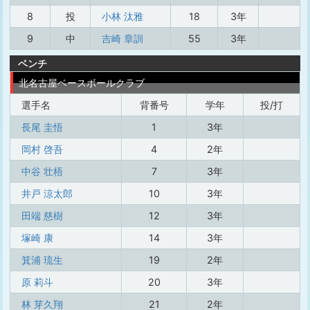
8
投
小林 汰雅
18
3年
9
中
吉崎 章訓
55
3年
ベンチ
北名古屋ベースボールクラブ
選手名
背番号
学年
投/打
長尾 圭悟
1
3年
岡村 啓吾
4
2年
中谷 壮梧
7
3年
井戸 涼太郎
10
3年
田端 慈樹
12
3年
塚崎 康
14
3年
箕浦 琉生
19
2年
原 莉斗
20
3年
林 芽久翔
21
2年