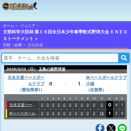
ホーム
ジュニア
文部科学大臣杯 第１６回全日本少年春季軟式野球大会 ＥＮＥＯ
Ｓトーナメント
日程・結果
試合経過
2025/3/23（日）
玉島の森野球場
北名古屋ベースボー
IKベースボールクラブ
0
1
ルクラブ
小城
-
（愛知県第1）
（佐賀県）
1
2
3
4
5
6
7
8
9
10
11
計
H
E
0
北名古屋ベースボールクラブ
0
0
0
0
0
0
0
0
0
0
0
4
1
1
IKベースボールクラブ小城
0
0
0
0
0
0
0
0
0
0
1X
2
0