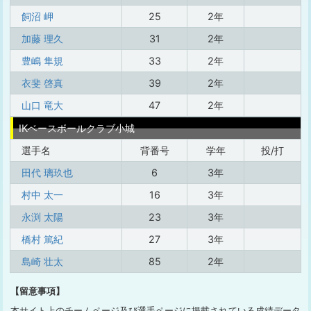
飼沼 岬
25
2年
加藤 理久
31
2年
豊嶋 隼規
33
2年
衣斐 啓真
39
2年
山口 竜大
47
2年
IKベースボールクラブ小城
選手名
背番号
学年
投/打
田代 璃玖也
6
3年
村中 太一
16
3年
永渕 太陽
23
3年
橋村 篤紀
27
3年
島崎 壮太
85
2年
【留意事項】
本サイト上のチームページ及び選手ページに掲載されている成績データ