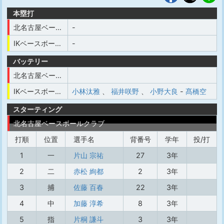
本塁打
北名古屋ベースボールクラブ
-
IKベースボールクラブ小城
-
バッテリー
北名古屋ベースボールクラブ
IKベースボールクラブ小城
小林汰雅
、
福井咲野
、
小野大良
-
髙橋空
スターティング
北名古屋ベースボールクラブ
打順
位置
選手名
背番号
学年
投/打
1
一
片山 宗祐
27
3年
2
二
赤松 絢都
2
3年
3
捕
佐藤 百春
22
3年
4
中
加藤 淳希
8
3年
5
指
片桐 謙斗
3
3年