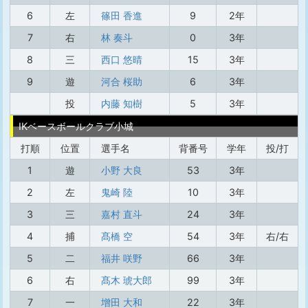
6
左
篠田 香進
9
2年
7
右
林 奏斗
0
3年
8
三
西口 悠晴
15
3年
9
遊
河合 桜助
6
3年
投
内藤 知樹
5
3年
IKベースボールクラブ小城
打順
位置
選手名
背番号
学年
投/打
1
遊
小野 大良
53
3年
2
左
鬼崎 陸
10
3年
3
三
嘉村 直斗
24
3年
4
捕
髙橋 空
54
3年
右/右
5
二
福井 咲野
66
3年
6
右
髙木 琥大郎
99
3年
7
一
增田 大和
22
3年