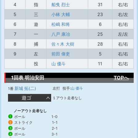
4
指
船曵 烈士
31
右/右
5
三
小林 大輔
23
右/左
6
遊
松嶋 和将
6
右/右
7
一
八戸 康冶
25
左/左
8
捕
佐々木 大樹
28
右/右
9
左
前田 偉吏
5
右/右
投
山 優斗
11
右/右
1回表 明治安田
TOPへ
新城 拓(二)
左打
投手:
山 優斗
1番
遊ゴ
１アウト走者なし
ノーアウト走者なし
ボール
1-0
1
ストライク
1-1
2
ボール
2-1
3
ボール
3-1
4