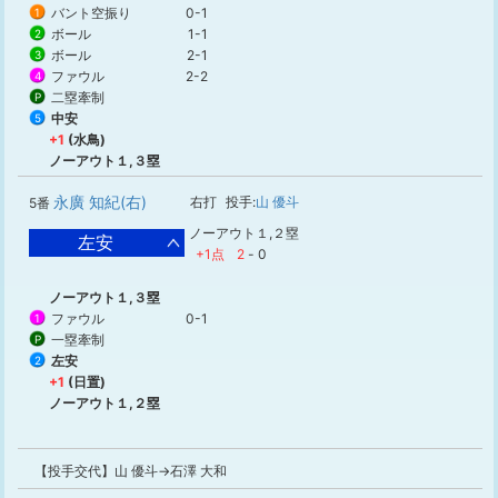
バント空振り
0-1
1
ボール
1-1
2
ボール
2-1
3
ファウル
2-2
4
二塁牽制
P
中安
5
+1
(水鳥)
ノーアウト１,３塁
永廣 知紀(右)
右打
投手:
山 優斗
5番
ノーアウト１,２塁
左安
+1点
2
-
0
ノーアウト１,３塁
ファウル
0-1
1
一塁牽制
P
左安
2
+1
(日置)
ノーアウト１,２塁
【投手交代】山 優斗→石澤 大和