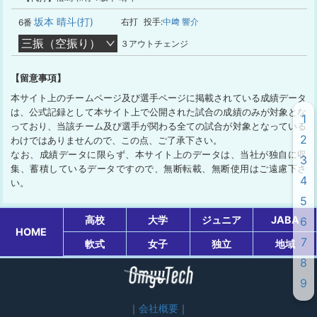
坂本 晴斗(打)
右打
投手:
中﨑 響介
6番
三振（空振り）
３アウトチェンジ
【留意事項】
本サイト上のチームページ及び選手ページに掲載されている成績データ
は、公式記録として本サイト上で公開された試合の成績のみが対象とな
1
っており、当該チーム及び選手が関わる全ての試合が対象となっている
2
わけではありませんので、この点、ご了承下さい。
なお、成績データに限らず、本サイト上のデータは、当社が独自に収
3
集、蓄積しているデータですので、無断転載、無断使用はご遠慮下さ
4
い。
5
高校
大学
ジュニア
JABA
6
HOME
7
軟式
女子
独立
地域
8
9
会社概要