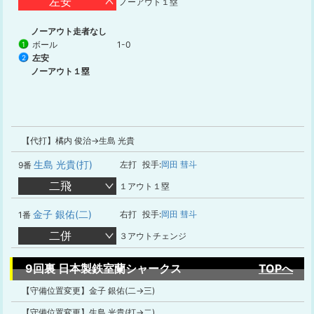
左安
ノーアウト１塁
ノーアウト走者なし
ボール
1-0
1
左安
2
ノーアウト１塁
【代打】橘内 俊治→生島 光貴
生島 光貴(打)
左打
投手:
岡田 彗斗
9番
二飛
１アウト１塁
金子 銀佑(二)
右打
投手:
岡田 彗斗
1番
二併
３アウトチェンジ
9回裏 日本製鉄室蘭シャークス
TOPへ
【守備位置変更】金子 銀佑(二→三)
【守備位置変更】生島 光貴(打→二)