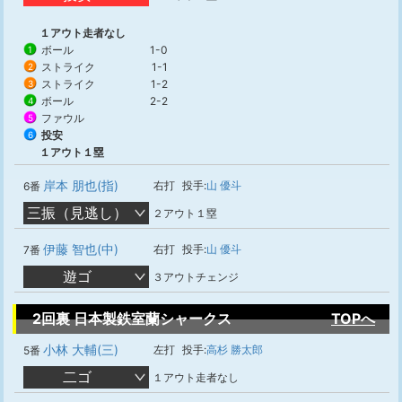
１アウト走者なし
ボール
1-0
1
ストライク
1-1
2
ストライク
1-2
3
ボール
2-2
4
ファウル
5
投安
6
１アウト１塁
岸本 朋也(指)
右打
投手:
山 優斗
6番
三振（見逃し）
２アウト１塁
伊藤 智也(中)
右打
投手:
山 優斗
7番
遊ゴ
３アウトチェンジ
2回裏 日本製鉄室蘭シャークス
TOPへ
小林 大輔(三)
左打
投手:
高杉 勝太郎
5番
二ゴ
１アウト走者なし