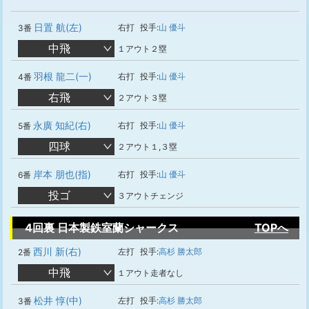
日置 航(左)
右打
投手:
山 優斗
3番
中飛
１アウト２塁
羽根 龍二(一)
右打
投手:
山 優斗
4番
右飛
２アウト３塁
永廣 知紀(右)
右打
投手:
山 優斗
5番
四球
２アウト１,３塁
岸本 朋也(指)
右打
投手:
山 優斗
6番
投ゴ
３アウトチェンジ
4回裏 日本製鉄室蘭シャークス
TOPへ
西川 新(右)
左打
投手:
高杉 勝太郎
2番
中飛
１アウト走者なし
松井 惇(中)
左打
投手:
高杉 勝太郎
3番