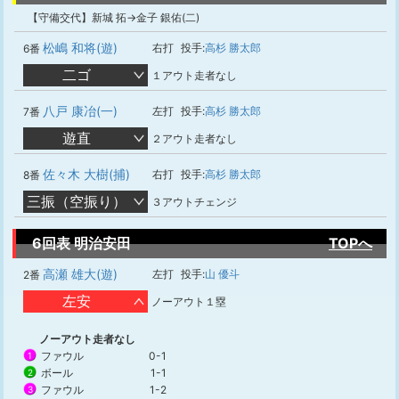
【守備交代】新城 拓→金子 銀佑(二)
松嶋 和将(遊)
右打
投手:
高杉 勝太郎
6番
二ゴ
１アウト走者なし
八戸 康冶(一)
左打
投手:
高杉 勝太郎
7番
遊直
２アウト走者なし
佐々木 大樹(捕)
右打
投手:
高杉 勝太郎
8番
三振（空振り）
３アウトチェンジ
6回表 明治安田
TOPへ
高瀬 雄大(遊)
左打
投手:
山 優斗
2番
左安
ノーアウト１塁
ノーアウト走者なし
ファウル
0-1
1
ボール
1-1
2
ファウル
1-2
3