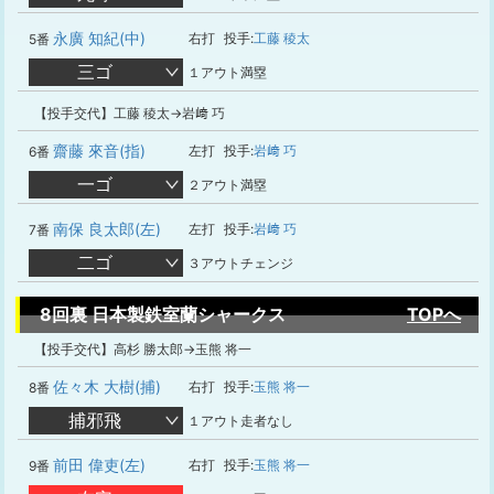
永廣 知紀(中)
右打
投手:
工藤 稜太
5番
三ゴ
１アウト満塁
【投手交代】工藤 稜太→岩﨑 巧
齋藤 來音(指)
左打
投手:
岩﨑 巧
6番
一ゴ
２アウト満塁
南保 良太郎(左)
左打
投手:
岩﨑 巧
7番
二ゴ
３アウトチェンジ
8回裏 日本製鉄室蘭シャークス
TOPへ
【投手交代】高杉 勝太郎→玉熊 将一
佐々木 大樹(捕)
右打
投手:
玉熊 将一
8番
捕邪飛
１アウト走者なし
前田 偉吏(左)
右打
投手:
玉熊 将一
9番