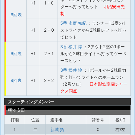
+1
1 - 0
ターへ打ってヒット
明治安田先
制
6回表
5番 永廣 知紀
：ランナー1,3塁の1
+1
2 - 0
ストライクから2球目レフトへ打っ
てヒット
3番 松井 惇
：2アウト2塁の1ボー
6回裏
+1
2 - 1
ルから2球目ライトへ打ってツーベ
ースヒット
3番 松井 惇
：1ボールから2球目力
強く打ってライトへのホームラン
9回裏
+1
2 - 2
（2号ソロ）
日本製鉄室蘭シャー
クス同点
スターティングメンバー
明治安田
打順
位置
選手名
背番号
投/打
1
二
新城 拓
0
右/左