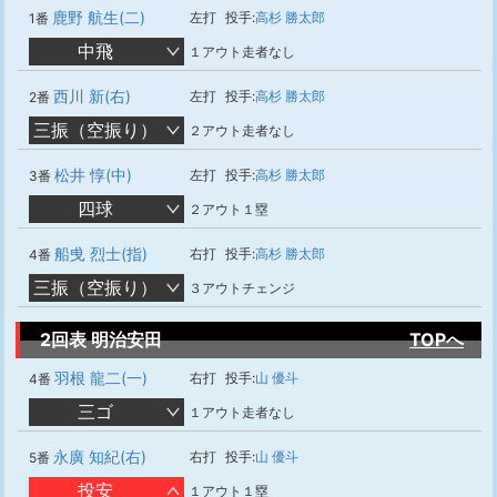
鹿野 航生(二)
左打
投手:
高杉 勝太郎
1番
中飛
１アウト走者なし
西川 新(右)
左打
投手:
高杉 勝太郎
2番
三振（空振り）
２アウト走者なし
松井 惇(中)
左打
投手:
高杉 勝太郎
3番
四球
２アウト１塁
船曵 烈士(指)
右打
投手:
高杉 勝太郎
4番
三振（空振り）
３アウトチェンジ
2回表 明治安田
TOPへ
羽根 龍二(一)
右打
投手:
山 優斗
4番
三ゴ
１アウト走者なし
永廣 知紀(右)
右打
投手:
山 優斗
5番
投安
１アウト１塁