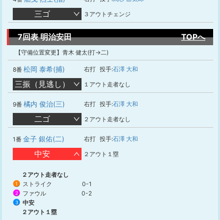
三ゴ
３アウトチェンジ
7回表 明治安田
TOPへ
【守備位置変更】青木 健太(打→二)
松岡 泰希(捕)
右打
投手:
石澤 大和
8番
三振（見逃し）
１アウト走者なし
橘内 俊治(三)
右打
投手:
石澤 大和
9番
二ゴ
２アウト走者なし
金子 銀佑(二)
右打
投手:
石澤 大和
1番
中安
２アウト１塁
２アウト走者なし
ストライク
0-1
1
ファウル
0-2
2
中安
3
２アウト１塁