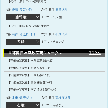
【代打】岸本 朋也→齋藤 來音
齋藤 來音(打)
左打
投手:
石澤 大和
6番
捕邪飛
１アウト１,２塁
【代打】伊藤 智也→南保 良太郎
南保 良太郎(打)
左打
投手:
石澤 大和
7番
遊併
３アウトチェンジ
6回裏 日本製鉄室蘭シャークス
TOPへ
【守備位置変更】水鳥 遥貴(走→遊)
【守備位置変更】永廣 知紀(右→中)
【守備位置変更】日置 航(左→右)
【守備位置変更】齋藤 來音(打→指)
【守備位置変更】南保 良太郎(打→左)
前田 偉吏(左)
右打
投手:
高杉 勝太郎
9番
右飛
１アウト走者なし