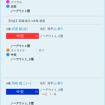
ファウル
4
左安
5
ノーアウト１塁
【代走】高瀬 雄大→水鳥 遥貴
日置 航(左)
右打
投手:
山 優斗
3番
中安
ノーアウト１,２塁
ノーアウト１塁
ストライク
0-1
1
中安
2
ノーアウト１,２塁
羽根 龍二(一)
右打
投手:
山 優斗
4番
ノーアウト１,３塁
中安
+1点
1
-
0
ノーアウト１,２塁