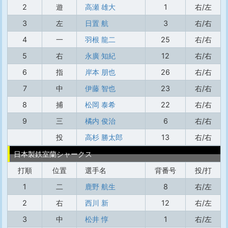
2
遊
高瀬 雄大
1
右/左
3
左
日置 航
3
右/右
4
一
羽根 龍二
25
右/右
5
右
永廣 知紀
12
右/右
6
指
岸本 朋也
26
右/右
7
中
伊藤 智也
23
右/右
8
捕
松岡 泰希
22
右/右
9
三
橘内 俊治
6
右/右
投
高杉 勝太郎
13
右/右
日本製鉄室蘭シャークス
打順
位置
選手名
背番号
投/打
1
二
鹿野 航生
8
右/左
2
右
西川 新
12
右/左
3
中
松井 惇
1
右/左