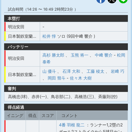
試合時間（14:26 〜 16:49 2時間23分 ）
本塁打
明治安田
-
日本製鉄室蘭シャークス
松井 惇
ソロ (9回中﨑 響介 )
バッテリー
高杉 勝太郎
、
玉熊 将一
、
中﨑 響介
-
松岡
明治安田
泰希
山 優斗
、
石澤 大和
、
工藤 稜太
、
岩﨑 巧
日本製鉄室蘭シャークス
、
岡田 彗斗
-
佐々木 大樹
審判
高橋忠(球)、赤井(一)、鳥谷部(二)、高橋浩(三)、斉藤則(控)
得点経過
イニング
得点
スコア
コメント
4番 羽根 龍二
：ランナー1,2塁の2
ボール2ストライクから5球目セン