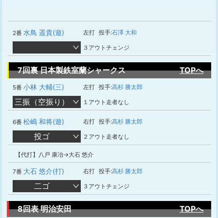
水鳥 遥貴(遊)
左打
投手:
石澤 大和
2番
３アウトチェンジ
7回裏 日本製鉄室蘭シャークス
TOPへ
小林 大輔(三)
左打
投手:
高杉 勝太郎
5番
三振（空振り）
１アウト走者なし
松嶋 和将(遊)
右打
投手:
高杉 勝太郎
6番
投ゴ
２アウト走者なし
【代打】八戸 康冶→大石 悠介
大石 悠介(打)
右打
投手:
高杉 勝太郎
7番
二ゴ
３アウトチェンジ
8回表 明治安田
TOPへ