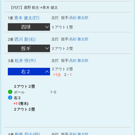
【代打】鹿野 航生→青木 健太
青木 健太(打)
左打
投手:
高杉 勝太郎
1番
四球
１アウト１塁
西川 新(右)
左打
投手:
高杉 勝太郎
2番
投ギ
２アウト２塁
松井 惇(中)
左打
投手:
高杉 勝太郎
3番
２アウト２塁
右２
+1点
2
-
1
２アウト２塁
ボール
1-0
1
右２
2
+1
(青木)
２アウト２塁
船曵 烈士(指)
右打
投手:
高杉 勝太郎
4番