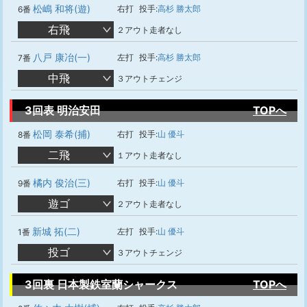
松嶋 和将(遊)
右打
投手:
高杉 勝太郎
6番
右飛
２アウト走者なし
八戸 康冶(一)
左打
投手:
高杉 勝太郎
7番
中飛
３アウトチェンジ
3回表 明治安田
TOPへ
松岡 泰希(捕)
右打
投手:
山 優斗
8番
二飛
１アウト走者なし
橘内 俊治(三)
右打
投手:
山 優斗
9番
遊ゴ
２アウト走者なし
新城 拓(二)
左打
投手:
山 優斗
1番
投ゴ
３アウトチェンジ
3回裏 日本製鉄室蘭シャークス
TOPへ