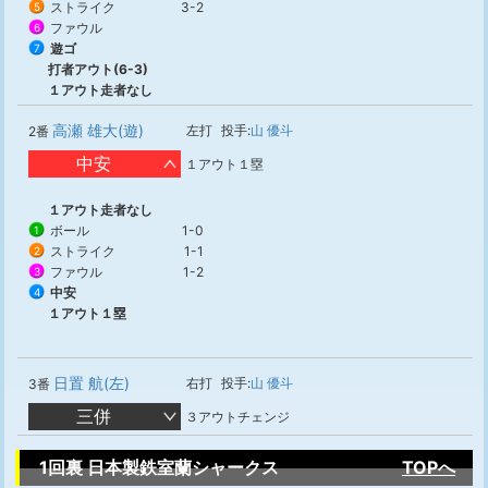
ストライク
3-2
5
ファウル
6
遊ゴ
7
打者アウト(6-3)
１アウト走者なし
高瀬 雄大(遊)
左打
投手:
山 優斗
2番
中安
１アウト１塁
１アウト走者なし
ボール
1-0
1
ストライク
1-1
2
ファウル
1-2
3
中安
4
１アウト１塁
日置 航(左)
右打
投手:
山 優斗
3番
三併
３アウトチェンジ
1回裏 日本製鉄室蘭シャークス
TOPへ