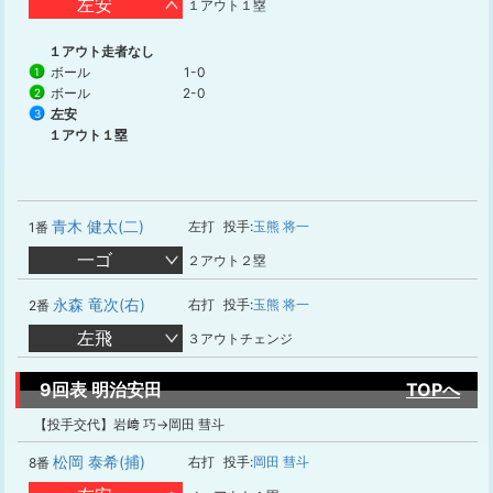
左安
１アウト１塁
１アウト走者なし
ボール
1-0
1
ボール
2-0
2
左安
3
１アウト１塁
青木 健太(二)
左打
投手:
玉熊 将一
1番
一ゴ
２アウト２塁
永森 竜次(右)
右打
投手:
玉熊 将一
2番
左飛
３アウトチェンジ
9回表 明治安田
TOPへ
【投手交代】岩﨑 巧→岡田 彗斗
松岡 泰希(捕)
右打
投手:
岡田 彗斗
8番