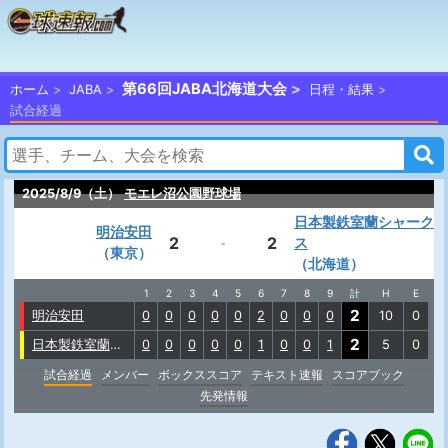
第66回JABA北海道大会
ホーム
JABA
日程・結果
試合経過
2025/8/9（土）
モエレ沼公園野球場
日本製鉄室蘭シャーク
明治安田
2
2
ス
-
（東京）
（北海道）
1
2
3
4
5
6
7
8
9
計
H
E
2
明治安田
0
0
0
0
0
2
0
0
0
10
0
2
日本製鉄室蘭シャークス
0
0
0
0
0
1
0
0
1
5
0
試合経過
メンバー
ボックススコア
テキスト速報
スコアブック
先発情報