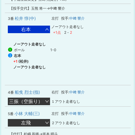
【投手交代】玉熊 将一→中﨑 響介
松井 惇(中)
左打
投手:
中﨑 響介
3番
ノーアウト走者なし
右本
+1点
2
-
2
ノーアウト走者なし
ボール
1-0
1
右本
2
+1
(松井)
ノーアウト走者なし
船曵 烈士(指)
右打
投手:
中﨑 響介
4番
三振（空振り）
１アウト走者なし
小林 大輔(三)
左打
投手:
中﨑 響介
5番
左飛
２アウト走者なし
【代打】松嶋 和将→坂本 晴斗