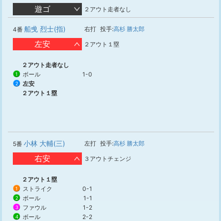
遊ゴ
２アウト走者なし
船曵 烈士(指)
右打
投手:
高杉 勝太郎
4番
左安
２アウト１塁
２アウト走者なし
ボール
1-0
1
左安
2
２アウト１塁
小林 大輔(三)
左打
投手:
高杉 勝太郎
5番
右安
３アウトチェンジ
２アウト１塁
ストライク
0-1
1
ボール
1-1
2
ファウル
1-2
3
ボール
2-2
4