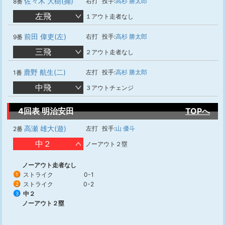
佐々木 大樹(捕)
右打
投手:
高杉 勝太郎
8番
左飛
１アウト走者なし
前田 偉吏(左)
右打
投手:
高杉 勝太郎
9番
三飛
２アウト走者なし
鹿野 航生(二)
左打
投手:
高杉 勝太郎
1番
中飛
３アウトチェンジ
4回表 明治安田
TOPへ
高瀬 雄大(遊)
左打
投手:
山 優斗
2番
中２
ノーアウト２塁
ノーアウト走者なし
ストライク
0-1
1
ストライク
0-2
2
中２
3
ノーアウト２塁