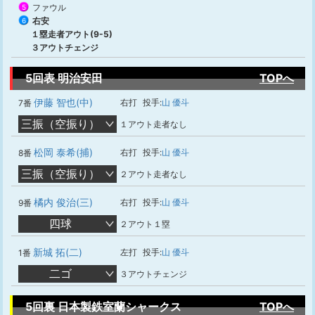
ファウル
5
右安
6
１塁走者アウト(9-5)
３アウトチェンジ
5回表 明治安田
TOPへ
伊藤 智也(中)
右打
投手:
山 優斗
7番
三振（空振り）
１アウト走者なし
松岡 泰希(捕)
右打
投手:
山 優斗
8番
三振（空振り）
２アウト走者なし
橘内 俊治(三)
右打
投手:
山 優斗
9番
四球
２アウト１塁
新城 拓(二)
左打
投手:
山 優斗
1番
二ゴ
３アウトチェンジ
5回裏 日本製鉄室蘭シャークス
TOPへ