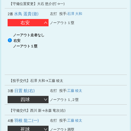
【守備位置変更】大石 悠介(打→一)
水鳥 遥貴(遊)
左打
投手:
石澤 大和
2番
右安
ノーアウト１塁
ノーアウト走者なし
右安
1
ノーアウト１塁
【投手交代】石澤 大和→工藤 稜太
日置 航(右)
右打
投手:
工藤 稜太
3番
四球
ノーアウト１,２塁
【守備交代】西川 新→永森 竜次(右)
羽根 龍二(一)
右打
投手:
工藤 稜太
4番
死球
ノーアウト満塁