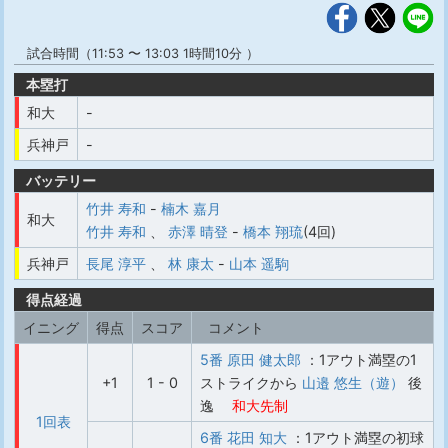
試合時間（11:53 〜 13:03 1時間10分 ）
本塁打
和大
-
兵神戸
-
バッテリー
竹井 寿和
-
楠木 嘉月
和大
竹井 寿和
、
赤澤 晴登
-
橋本 翔琉
(4回)
兵神戸
長尾 淳平
、
林 康太
-
山本 遥駒
得点経過
イニング
得点
スコア
コメント
5番 原田 健太郎
：1アウト満塁の1
+1
1 - 0
ストライクから
山邉 悠生（遊）
後
逸
和大先制
1回表
6番 花田 知大
：1アウト満塁の初球