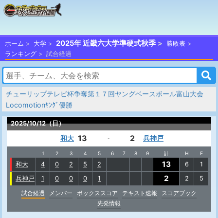
2025年 近畿六大学準硬式秋季
ホーム
大学
勝敗表
ランキング
試合経過
チューリップテレビ杯争奪第１７回ヤングベースボール富山大会
Locomotionﾔﾝｸﾞ優勝
2025/10/12（日）
13
2
和大
兵神戸
-
1
2
3
4
5
6
7
8
9
計
H
E
13
和大
4
0
2
5
2
6
1
2
兵神戸
1
0
0
0
1
2
5
試合経過
メンバー
ボックススコア
テキスト速報
スコアブック
先発情報