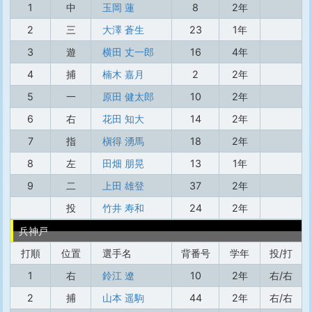
1
中
玉岡 蓮
8
2年
2
三
大澤 蒼生
23
1年
3
遊
横田 丈一郎
16
4年
4
捕
楠木 嘉月
2
2年
5
一
原田 健太郎
10
2年
6
右
花田 知大
14
2年
7
指
槇得 湧馬
18
2年
8
左
田畑 朋晃
13
1年
9
二
上田 雄登
37
2年
投
竹井 寿和
24
2年
兵神戸
打順
位置
選手名
背番号
学年
投/打
1
右
鈴江 遼
10
2年
右/右
2
捕
山本 遥駒
44
2年
右/右