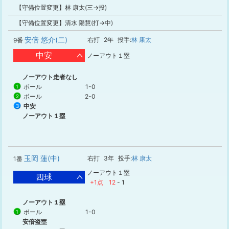
【守備位置変更】林 康太(三→投)
【守備位置変更】清水 陽慧(打→中)
安倍 悠介(二)
右打
2年
投手:
林 康太
9番
中安
ノーアウト１塁
ノーアウト走者なし
ボール
1-0
1
ボール
2-0
2
中安
3
ノーアウト１塁
玉岡 蓮(中)
右打
3年
投手:
林 康太
1番
ノーアウト１塁
四球
+1点
12
-
1
ノーアウト１塁
ボール
1-0
1
安倍盗塁