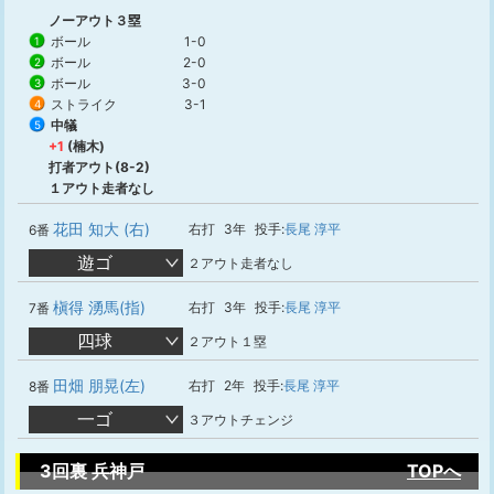
ノーアウト３塁
ボール
1-0
1
ボール
2-0
2
ボール
3-0
3
ストライク
3-1
4
中犠
5
+1
(楠木)
打者アウト(8-2)
１アウト走者なし
花田 知大 (右)
右打
3年
投手:
長尾 淳平
6番
遊ゴ
２アウト走者なし
槇得 湧馬(指)
右打
3年
投手:
長尾 淳平
7番
四球
２アウト１塁
田畑 朋晃(左)
右打
2年
投手:
長尾 淳平
8番
一ゴ
３アウトチェンジ
3回裏 兵神戸
TOPへ