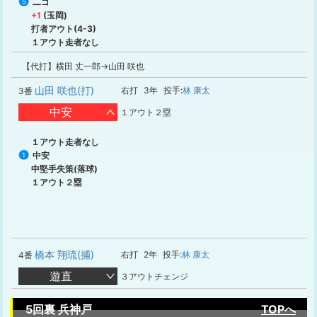
二ゴ
5
+1
(玉岡)
打者アウト(4-3)
１アウト走者なし
【代打】横田 丈一郎→山田 咲也
山田 咲也(打)
右打
3年
投手:
林 康太
3番
中安
１アウト２塁
１アウト走者なし
中安
1
中堅手失策(落球)
１アウト２塁
橋本 翔琉(捕)
右打
2年
投手:
林 康太
4番
遊直
３アウトチェンジ
5回裏 兵神戸
TOPへ