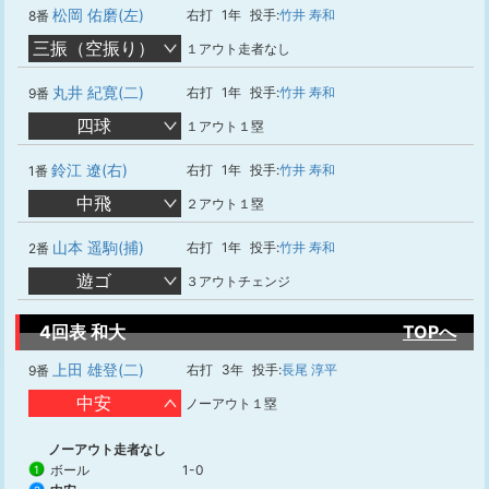
松岡 佑磨(左)
右打
1年
投手:
竹井 寿和
8番
三振（空振り）
１アウト走者なし
丸井 紀寛(二)
右打
1年
投手:
竹井 寿和
9番
四球
１アウト１塁
鈴江 遼(右)
右打
1年
投手:
竹井 寿和
1番
中飛
２アウト１塁
山本 遥駒(捕)
右打
1年
投手:
竹井 寿和
2番
遊ゴ
３アウトチェンジ
4回表 和大
TOPへ
上田 雄登(二)
右打
3年
投手:
長尾 淳平
9番
中安
ノーアウト１塁
ノーアウト走者なし
ボール
1-0
1