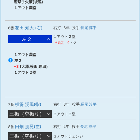
遊撃手失策(後逸)
１アウト満塁
花田 知大 (右)
右打
3年
投手:
長尾 淳平
6番
１アウト２塁
左２
+3点
4
-
0
１アウト満塁
左２
1
+3
(大澤,横田,原田)
１アウト２塁
槇得 湧馬(指)
右打
3年
投手:
長尾 淳平
7番
三振（空振り）
２アウト２塁
田畑 朋晃(左)
右打
2年
投手:
長尾 淳平
8番
三振（空振り）
３アウトチェンジ