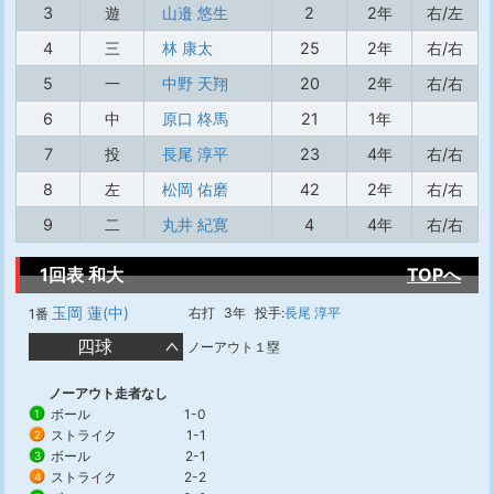
3
遊
山邉 悠生
2
2年
右/左
4
三
林 康太
25
2年
右/右
5
一
中野 天翔
20
2年
右/右
6
中
原口 柊馬
21
1年
7
投
長尾 淳平
23
4年
右/右
8
左
松岡 佑磨
42
2年
右/右
9
二
丸井 紀寛
4
4年
右/右
1回表 和大
TOPへ
玉岡 蓮(中)
右打
3年
投手:
長尾 淳平
1番
四球
ノーアウト１塁
ノーアウト走者なし
ボール
1-0
1
ストライク
1-1
2
ボール
2-1
3
ストライク
2-2
4