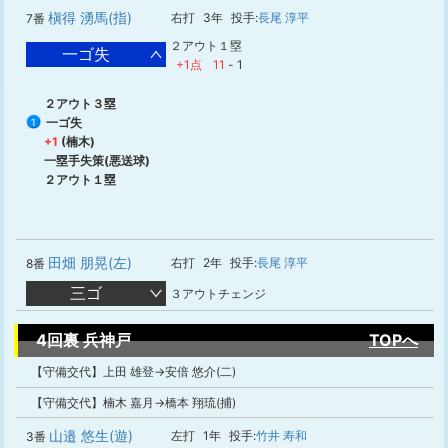
槇得 湧馬(指)
右打
3年
投手:
長尾 淳平
7番
２アウト１塁
一ゴ失
+1点
11
-
1
２アウト３塁
一ゴ失
1
+1
(楠木)
一塁手失策(悪送球)
２アウト１塁
田畑 朋晃(左)
右打
2年
投手:
長尾 淳平
8番
三ゴ
３アウトチェンジ
4回裏 兵神戸
TOPへ
【守備交代】上田 雄登→安倍 悠介(二)
【守備交代】楠木 嘉月→橋本 翔琉(捕)
山邉 悠生(遊)
左打
1年
投手:
竹井 寿和
3番