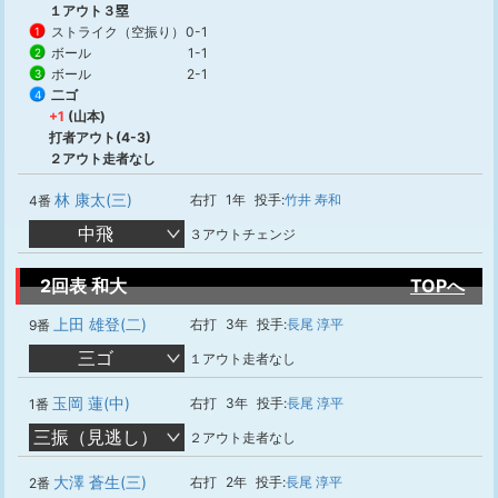
１アウト３塁
ストライク（空振り）
0-1
1
ボール
1-1
2
ボール
2-1
3
二ゴ
4
+1
(山本)
打者アウト(4-3)
２アウト走者なし
林 康太(三)
右打
1年
投手:
竹井 寿和
4番
中飛
３アウトチェンジ
2回表 和大
TOPへ
上田 雄登(二)
右打
3年
投手:
長尾 淳平
9番
三ゴ
１アウト走者なし
玉岡 蓮(中)
右打
3年
投手:
長尾 淳平
1番
三振（見逃し）
２アウト走者なし
大澤 蒼生(三)
右打
2年
投手:
長尾 淳平
2番