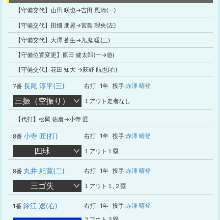
【守備交代】山田 咲也→吉田 風清(一)
【守備交代】田畑 朋晃→宮島 理央(左)
【守備交代】大澤 蒼生→九鬼 暖(三)
【守備位置変更】原田 健太郎(一→遊)
【守備交代】花田 知大 →萩野 航也(右)
長尾 淳平(三)
右打
1年
投手:
赤澤 晴登
7番
三振（空振り）
１アウト走者なし
【代打】松岡 佑磨→小寺 匠
小寺 匠(打)
右打
1年
投手:
赤澤 晴登
8番
四球
１アウト１塁
丸井 紀寛(二)
右打
1年
投手:
赤澤 晴登
9番
三ゴ失
１アウト１,２塁
鈴江 遼(右)
右打
1年
投手:
赤澤 晴登
1番
２アウト３塁