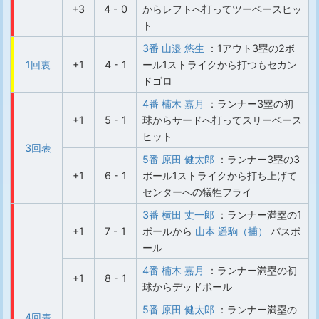
+3
4 - 0
からレフトへ打ってツーベースヒッ
ト
3番 山邉 悠生
：1アウト3塁の2ボ
1回裏
+1
4 - 1
ール1ストライクから打つもセカン
ドゴロ
4番 楠木 嘉月
：ランナー3塁の初
+1
5 - 1
球からサードへ打ってスリーベース
ヒット
3回表
5番 原田 健太郎
：ランナー3塁の3
+1
6 - 1
ボール1ストライクから打ち上げて
センターへの犠牲フライ
3番 横田 丈一郎
：ランナー満塁の1
+1
7 - 1
ボールから
山本 遥駒（捕）
パスボ
ール
4番 楠木 嘉月
：ランナー満塁の初
+1
8 - 1
球からデッドボール
5番 原田 健太郎
：ランナー満塁の
4回表