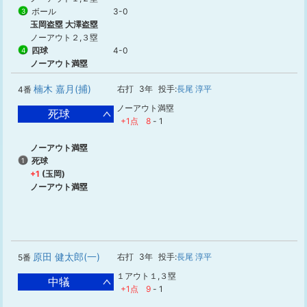
ボール
3-0
3
玉岡盗塁 大澤盗塁
ノーアウト２,３塁
四球
4-0
4
ノーアウト満塁
楠木 嘉月(捕)
右打
3年
投手:
長尾 淳平
4番
ノーアウト満塁
死球
+1点
8
-
1
ノーアウト満塁
死球
1
+1
(玉岡)
ノーアウト満塁
原田 健太郎(一)
右打
3年
投手:
長尾 淳平
5番
１アウト１,３塁
中犠
+1点
9
-
1