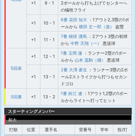
+1
9 - 1
2ボールから打ち上げてセンターへ
の犠牲フライ
6番 花田 知大
：1アウト2,3塁の1ボ
+1
10 - 1
ールから
横田 丈一郎（遊）
盗塁
7番 槇得 湧馬
：2アウト3塁の初球
+1
11 - 1
から
中野 天翔（一）
悪送球
1番 玉岡 蓮
：ランナー2塁の1ボー
+1
12 - 1
ルから
山本 遥駒（捕）
悪送球
5回表
2番 大澤 蒼生
：ランナー3塁の2ボ
+1
13 - 1
ール2ストライクから打つもセカン
ドゴロ
1番 鈴江 遼
：1アウト1,2塁の1ボー
5回裏
+1
13 - 2
ルからライトへ打ってヒット
スターティングメンバー
和大
打順
位置
選手名
背番号
学年
投/打