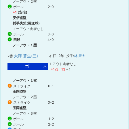
ノーアウト２塁
ボール
2-0
2
+1
(安倍)
安倍盗塁
捕手失策(悪送球)
ノーアウト走者なし
ボール
3-0
3
四球
4-0
4
ノーアウト１塁
大澤 蒼生(三)
右打
2年
投手:
林 康太
2番
１アウト走者なし
二ゴ
+1点
13
-
1
ノーアウト１塁
ストライク
0-1
1
玉岡盗塁
ノーアウト２塁
ストライク
0-2
2
玉岡盗塁
ノーアウト３塁
ボール
1-2
3
ボール
2-2
4