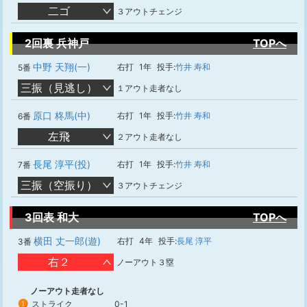
二ゴ
３アウトチェンジ
2回裏 兵神戸
TOPへ
中野 天翔(一)
右打
1年
投手:
竹井 寿和
5番
三振（見逃し）
１アウト走者なし
原口 柊馬(中)
右打
1年
投手:
竹井 寿和
6番
左飛
２アウト走者なし
長尾 淳平(投)
右打
1年
投手:
竹井 寿和
7番
三振（空振り）
３アウトチェンジ
3回表 和大
TOPへ
横田 丈一郎(遊)
右打
4年
投手:
長尾 淳平
3番
右２
ノーアウト３塁
ノーアウト走者なし
ストライク
0-1
1