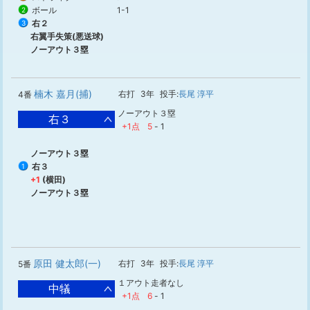
ボール
1-1
2
右２
3
右翼手失策(悪送球)
ノーアウト３塁
楠木 嘉月(捕)
右打
3年
投手:
長尾 淳平
4番
ノーアウト３塁
右３
+1点
5
-
1
ノーアウト３塁
右３
1
+1
(横田)
ノーアウト３塁
原田 健太郎(一)
右打
3年
投手:
長尾 淳平
5番
１アウト走者なし
中犠
+1点
6
-
1