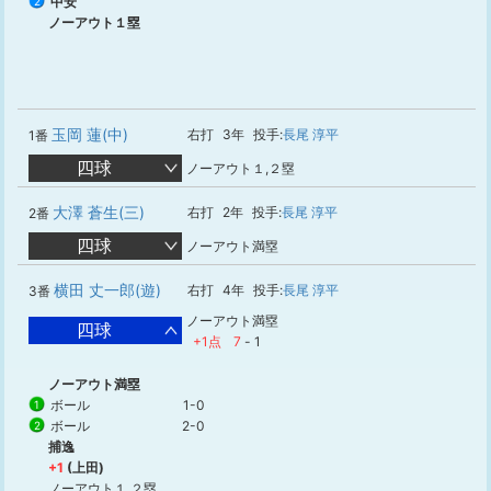
中安
2
ノーアウト１塁
玉岡 蓮(中)
右打
3年
投手:
長尾 淳平
1番
四球
ノーアウト１,２塁
大澤 蒼生(三)
右打
2年
投手:
長尾 淳平
2番
四球
ノーアウト満塁
横田 丈一郎(遊)
右打
4年
投手:
長尾 淳平
3番
ノーアウト満塁
四球
+1点
7
-
1
ノーアウト満塁
ボール
1-0
1
ボール
2-0
2
捕逸
+1
(上田)
ノーアウト１,２塁