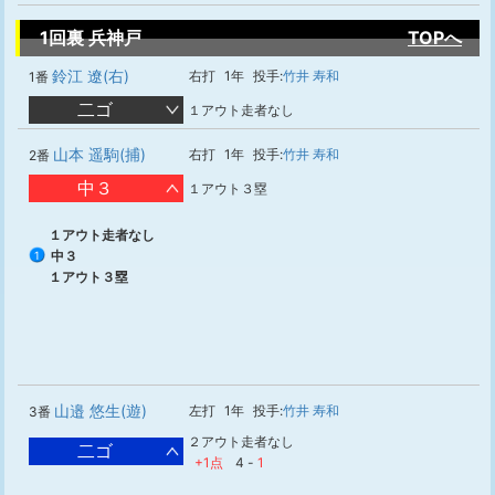
1回裏 兵神戸
TOPへ
鈴江 遼(右)
右打
1年
投手:
竹井 寿和
1番
二ゴ
１アウト走者なし
山本 遥駒(捕)
右打
1年
投手:
竹井 寿和
2番
中３
１アウト３塁
１アウト走者なし
中３
1
１アウト３塁
山邉 悠生(遊)
左打
1年
投手:
竹井 寿和
3番
２アウト走者なし
二ゴ
+1点
4
-
1