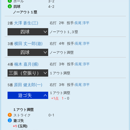
ボール
3-2
5
四球
4-2
6
ノーアウト１塁
大澤 蒼生(三)
右打
2年
投手:
長尾 淳平
2番
四球
ノーアウト１,３塁
横田 丈一郎(遊)
右打
4年
投手:
長尾 淳平
3番
四球
ノーアウト満塁
楠木 嘉月(捕)
右打
3年
投手:
長尾 淳平
4番
三振（空振り）
１アウト満塁
原田 健太郎(一)
右打
3年
投手:
長尾 淳平
5番
１アウト満塁
遊ゴ失
+1点
1
-
0
１アウト満塁
ストライク
0-1
1
遊ゴ失
2
+1
(玉岡)