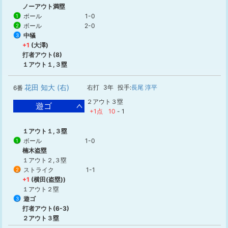
ノーアウト満塁
ボール
1-0
1
ボール
2-0
2
中犠
3
+1
(大澤)
打者アウト(8)
１アウト１,３塁
花田 知大 (右)
右打
3年
投手:
長尾 淳平
6番
２アウト３塁
遊ゴ
+1点
10
-
1
１アウト１,３塁
ボール
1-0
1
楠木盗塁
１アウト２,３塁
ストライク
1-1
2
+1
(横田(盗塁))
１アウト２塁
遊ゴ
3
打者アウト(6-3)
２アウト３塁