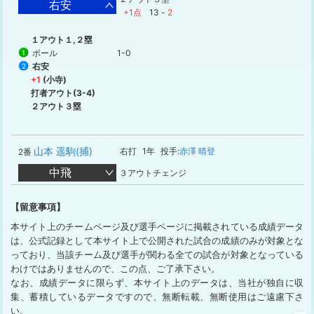
右安
+1点
13
-
2
１アウト１,２塁
ボール
1-0
1
右安
2
+1
(小寺)
打者アウト(3-4)
２アウト３塁
山本 遥駒(捕)
右打
1年
投手:
赤澤 晴登
2番
中飛
３アウトチェンジ
【留意事項】
本サイト上のチームページ及び選手ページに掲載されている成績データ
は、公式記録として本サイト上で公開された試合の成績のみが対象とな
っており、当該チーム及び選手が関わる全ての試合が対象となっている
わけではありませんので、この点、ご了承下さい。
なお、成績データに限らず、本サイト上のデータは、当社が独自に収
集、蓄積しているデータですので、無断転載、無断使用はご遠慮下さ
い。