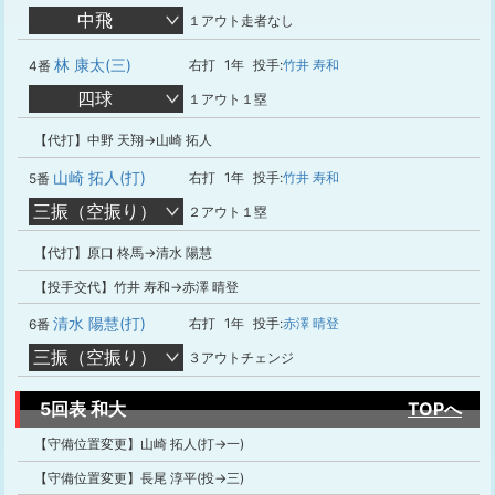
中飛
１アウト走者なし
林 康太(三)
右打
1年
投手:
竹井 寿和
4番
四球
１アウト１塁
【代打】中野 天翔→山崎 拓人
山崎 拓人(打)
右打
1年
投手:
竹井 寿和
5番
三振（空振り）
２アウト１塁
【代打】原口 柊馬→清水 陽慧
【投手交代】竹井 寿和→赤澤 晴登
清水 陽慧(打)
右打
1年
投手:
赤澤 晴登
6番
三振（空振り）
３アウトチェンジ
5回表 和大
TOPへ
【守備位置変更】山崎 拓人(打→一)
【守備位置変更】長尾 淳平(投→三)