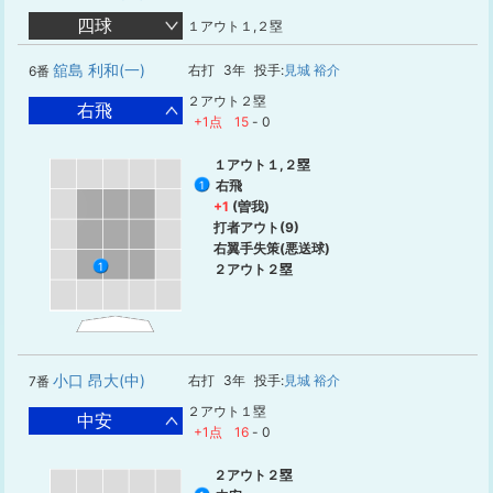
四球
１アウト１,２塁
舘島 利和(一)
右打
3年
投手:
見城 裕介
6番
２アウト２塁
右飛
+1点
15
-
0
１アウト１,２塁
右飛
1
+1
(曽我)
打者アウト(9)
右翼手失策(悪送球)
1
２アウト２塁
小口 昂大(中)
右打
3年
投手:
見城 裕介
7番
２アウト１塁
中安
+1点
16
-
0
２アウト２塁