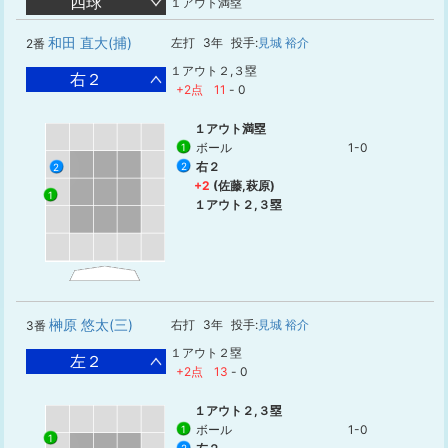
四球
１アウト満塁
和田 直大(捕)
左打
3年
投手:
見城 裕介
2番
１アウト２,３塁
右２
+2点
11
-
0
１アウト満塁
ボール
1-0
1
右２
2
2
+2
(佐藤,萩原)
1
１アウト２,３塁
榊原 悠太(三)
右打
3年
投手:
見城 裕介
3番
１アウト２塁
左２
+2点
13
-
0
１アウト２,３塁
ボール
1-0
1
1