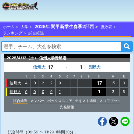
2025年 関甲新学生春季2部西
ホーム
大学
勝敗表
ランキング
試合経過
2025/4/12（土）
信州大学野球場
17
1
信州大
長野大
-
1
2
3
4
5
6
7
8
9
計
H
E
17
信州大
4
0
2
2
9
15
3
1
長野大
0
0
0
0
1
3
5
試合経過
メンバー
ボックススコア
テキスト速報
スコアブック
先発情報
試合時間（09:59 〜 11:29 1時間30分 ）