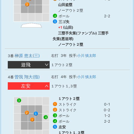
山田盗塁
3
ノーアウト２塁
ボール
2-2
4
三ゴ失
5
+1
(山田)
三塁手失策(ファンブル) 三塁手
失策(悪送球)
ノーアウト２塁
榊原 悠太(三)
右打
3年
投手:
小川 慎太郎
3番
遊飛
１アウト２塁
曽我 翔大(指)
右打
4年
投手:
小川 慎太郎
4番
左安
１アウト１,３塁
１アウト２塁
3
ストライク
0-1
1
ストライク
0-2
2
2
5
ボール
1-2
3
4
1
ボール
2-2
4
左安
5
１アウト１,３塁