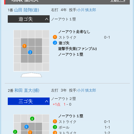
山田 陸翔(遊)
右打
4年
投手:
小川 慎太郎
1番
遊ゴ失
ノーアウト１塁
ノーアウト走者なし
ストライク
0-1
1
遊ゴ失
2
1
遊撃手失策(ファンブル)
2
ノーアウト１塁
和田 直大(捕)
左打
3年
投手:
小川 慎太郎
2番
ノーアウト２塁
三ゴ失
+1点
1
-
0
ノーアウト１塁
4
ストライク
0-1
1
ボール
1-1
5
2
2
1
ストライク
1-2
3