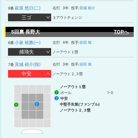
萩原 悠日(二)
右打
3年
投手:
見城 裕介
9番
三ゴ
３アウトチェンジ
5回裏 長野大
TOPへ
小泉 裕雅(一)
左打
4年
投手:
谷田 旭
6番
捕飛失
ノーアウト１塁
見城 裕介(投)
右打
3年
投手:
谷田 旭
7番
中安
ノーアウト２,３塁
ノーアウト１塁
ボール
1-0
1
中安
2
中堅手失策(ファンブル)
2
1
ノーアウト２,３塁