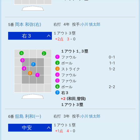
岡本 和弥(右)
右打
4年
投手:
小川 慎太郎
5番
１アウト３塁
右３
+2点
3
-
0
１アウト１,３塁
6
2
ファウル
0-1
1
5
ボール
1-1
2
7
ストライク
1-2
4
3
3
ファウル
4
1
ファウル
5
ボール
2-2
6
右３
7
+2
(和田,曽我)
１アウト３塁
舘島 利和(一)
右打
3年
投手:
小川 慎太郎
6番
１アウト１塁
中安
+1点
4
-
0