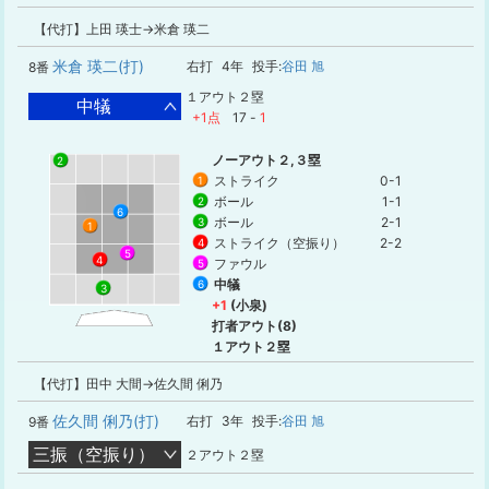
【代打】上田 瑛士→米倉 瑛二
米倉 瑛二(打)
右打
4年
投手:
谷田 旭
8番
１アウト２塁
中犠
+1点
17
-
1
ノーアウト２,３塁
2
ストライク
0-1
1
ボール
1-1
2
6
ボール
2-1
3
1
ストライク（空振り）
2-2
4
5
4
ファウル
5
中犠
6
3
+1
(小泉)
打者アウト(8)
１アウト２塁
【代打】田中 大間→佐久間 俐乃
佐久間 俐乃(打)
右打
3年
投手:
谷田 旭
9番
三振（空振り）
２アウト２塁