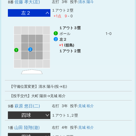
佐藤 孝大(左)
左打
3年
投手:
清水 陽斗
8番
１アウト２塁
左２
+1点
9
-
0
１アウト３塁
ボール
1-0
1
左２
2
+1
(舘島)
2
1
１アウト２塁
【守備位置変更】清水 陽斗(投→右)
【投手交代】大町 陽崇→見城 裕介
萩原 悠日(二)
右打
3年
投手:
見城 裕介
9番
四球
１アウト１,２塁
山田 陸翔(遊)
右打
4年
投手:
見城 裕介
1番