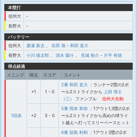
本塁打
信州大
-
長野大
-
バッテリー
信州大
廣瀬 新太
、
谷田 旭
-
和田 直大
長野大
小川 慎太郎
、
清水 陽斗
、
見城 裕介
-
片平 有徳
得点経過
イニング
得点
スコア
コメント
2番 和田 直大
：ランナー2塁の2ボ
+1
1 - 0
ール2ストライクから
上田 瑛士
（三）
ファンブル
信州大先制
5番 岡本 和弥
：1アウト1,3塁の2ボ
1回表
+2
3 - 0
ール2ストライクから高めの球ライ
ト越えへ打ってスリーベースヒット
6番 舘島 利和
：1アウト3塁の2ボ