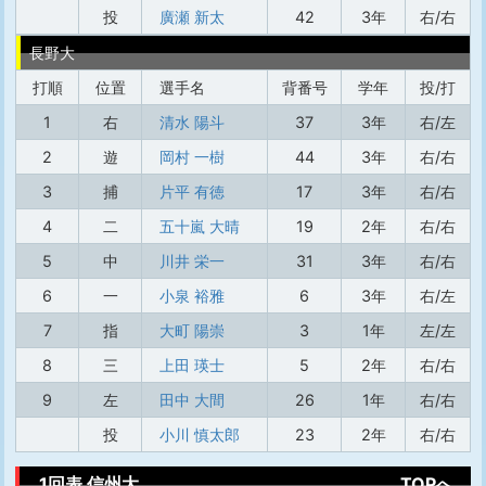
投
廣瀬 新太
42
3年
右/右
長野大
打順
位置
選手名
背番号
学年
投/打
1
右
清水 陽斗
37
3年
右/左
2
遊
岡村 一樹
44
3年
右/右
3
捕
片平 有徳
17
3年
右/右
4
二
五十嵐 大晴
19
2年
右/右
5
中
川井 栄一
31
3年
右/右
6
一
小泉 裕雅
6
3年
右/左
7
指
大町 陽崇
3
1年
左/左
8
三
上田 瑛士
5
2年
右/右
9
左
田中 大間
26
1年
右/右
投
小川 慎太郎
23
2年
右/右
1回表 信州大
TOPへ