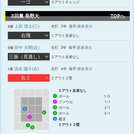
一ゴ
３アウトチェンジ
3回裏 長野大
TOPへ
上田 瑛士(三)
右打
3年
投手:
廣瀬 新太
8番
右飛
１アウト走者なし
田中 大間(左)
右打
2年
投手:
廣瀬 新太
9番
三振（見逃し）
２アウト走者なし
清水 陽斗(右)
左打
4年
投手:
廣瀬 新太
1番
右２
２アウト２塁
２アウト走者なし
ボール
1-0
1
ファウル
1-1
2
ボール
2-1
3
5
4
ボール
3-1
4
2
右２
5
２アウト２塁
1
3