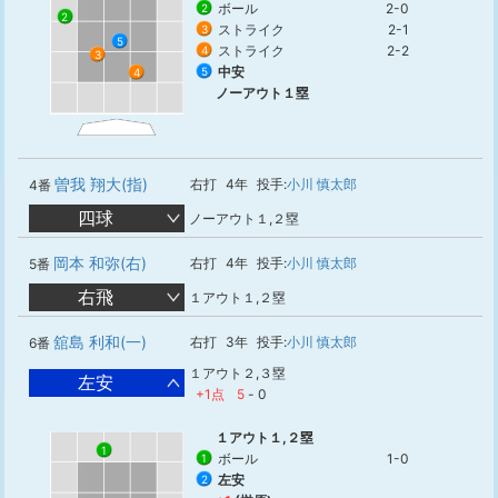
ボール
2-0
2
2
ストライク
2-1
3
5
ストライク
2-2
4
3
中安
5
4
ノーアウト１塁
曽我 翔大(指)
右打
4年
投手:
小川 慎太郎
4番
四球
ノーアウト１,２塁
岡本 和弥(右)
右打
4年
投手:
小川 慎太郎
5番
右飛
１アウト１,２塁
舘島 利和(一)
右打
3年
投手:
小川 慎太郎
6番
１アウト２,３塁
左安
+1点
5
-
0
１アウト１,２塁
1
ボール
1-0
1
左安
2