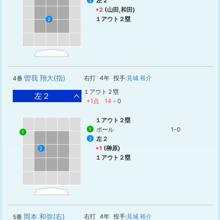
左２
2
+2
(山田,和田)
１アウト２塁
2
曽我 翔大(指)
右打
4年
投手:
見城 裕介
4番
１アウト２塁
左２
+1点
14
-
0
１アウト２塁
ボール
1-0
1
1
左２
2
+1
(榊原)
2
１アウト２塁
岡本 和弥(右)
右打
4年
投手:
見城 裕介
5番