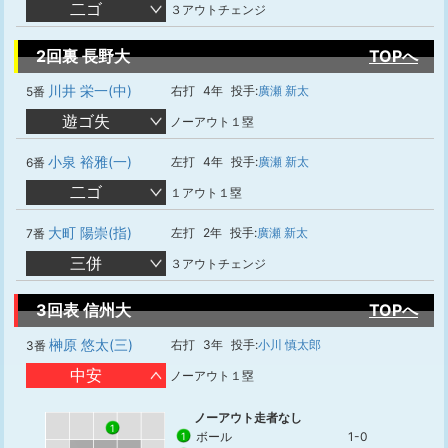
二ゴ
３アウトチェンジ
2回裏 長野大
TOPへ
川井 栄一(中)
右打
4年
投手:
廣瀬 新太
5番
遊ゴ失
ノーアウト１塁
小泉 裕雅(一)
左打
4年
投手:
廣瀬 新太
6番
二ゴ
１アウト１塁
大町 陽崇(指)
左打
2年
投手:
廣瀬 新太
7番
三併
３アウトチェンジ
3回表 信州大
TOPへ
榊原 悠太(三)
右打
3年
投手:
小川 慎太郎
3番
中安
ノーアウト１塁
ノーアウト走者なし
1
ボール
1-0
1