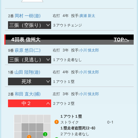
岡村 一樹(遊)
右打
4年
投手:
廣瀬 新太
2番
三振（空振り）
３アウトチェンジ
4回表 信州大
TOPへ
萩原 悠日(二)
右打
3年
投手:
小川 慎太郎
9番
三振（見逃し）
１アウト走者なし
山田 陸翔(遊)
右打
4年
投手:
小川 慎太郎
1番
死球
１アウト１塁
和田 直大(捕)
左打
3年
投手:
小川 慎太郎
2番
中２
２アウト２塁
１アウト１塁
ストライク
0-1
1
１塁走者盗塁死(2-6)
２アウト走者なし
2
1