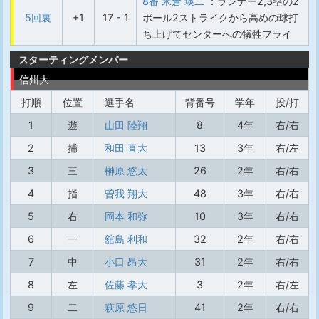
8番 米倉 瑛二
：ランナー2,3塁の2
5回裏
+1
17 - 1
ボール2ストライクから高めの球打
ち上げてセンターへの犠牲フライ
スターティングメンバー
信州大
打順
位置
選手名
背番号
学年
投/打
1
遊
山田 陸翔
8
4年
右/右
2
捕
和田 直大
13
3年
右/左
3
三
榊原 悠太
26
2年
右/右
4
指
曽我 翔大
48
3年
右/右
5
右
岡本 和弥
10
3年
右/右
6
一
舘島 利和
32
2年
右/右
7
中
小口 昂大
31
2年
右/右
8
左
佐藤 孝大
3
2年
右/左
9
二
萩原 悠日
41
2年
右/右