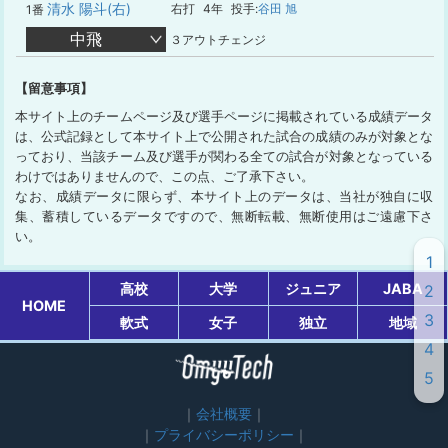
清水 陽斗(右)
右打
4年
投手:
谷田 旭
1番
中飛
３アウトチェンジ
【留意事項】
本サイト上のチームページ及び選手ページに掲載されている成績データ
は、公式記録として本サイト上で公開された試合の成績のみが対象とな
っており、当該チーム及び選手が関わる全ての試合が対象となっている
わけではありませんので、この点、ご了承下さい。
なお、成績データに限らず、本サイト上のデータは、当社が独自に収
集、蓄積しているデータですので、無断転載、無断使用はご遠慮下さ
い。
1
高校
大学
ジュニア
JABA
2
HOME
3
軟式
女子
独立
地域
4
5
会社概要
プライバシーポリシー