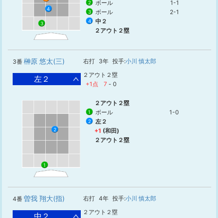
ボール
1-1
2
4
ボール
2-1
3
中２
4
3
２アウト２塁
榊原 悠太(三)
右打
3年
投手:
小川 慎太郎
3番
２アウト２塁
左２
+1点
7
-
0
２アウト２塁
ボール
1-0
1
左２
2
2
+1
(和田)
２アウト２塁
1
曽我 翔大(指)
右打
4年
投手:
小川 慎太郎
4番
２アウト２塁
中２