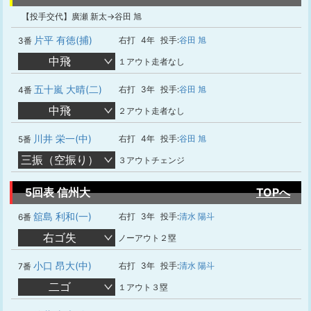
【投手交代】廣瀬 新太→谷田 旭
片平 有徳(捕)
右打
4年
投手:
谷田 旭
3番
中飛
１アウト走者なし
五十嵐 大晴(二)
右打
3年
投手:
谷田 旭
4番
中飛
２アウト走者なし
川井 栄一(中)
右打
4年
投手:
谷田 旭
5番
三振（空振り）
３アウトチェンジ
5回表 信州大
TOPへ
舘島 利和(一)
右打
3年
投手:
清水 陽斗
6番
右ゴ失
ノーアウト２塁
小口 昂大(中)
右打
3年
投手:
清水 陽斗
7番
二ゴ
１アウト３塁