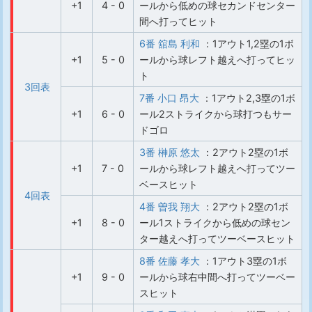
+1
4 - 0
ールから低めの球セカンドセンター
間へ打ってヒット
6番 舘島 利和
：1アウト1,2塁の1ボ
+1
5 - 0
ールから球レフト越えへ打ってヒッ
ト
3回表
7番 小口 昂大
：1アウト2,3塁の1ボ
+1
6 - 0
ール2ストライクから球打つもサー
ドゴロ
3番 榊原 悠太
：2アウト2塁の1ボ
+1
7 - 0
ールから球レフト越えへ打ってツー
ベースヒット
4回表
4番 曽我 翔大
：2アウト2塁の1ボ
+1
8 - 0
ール1ストライクから低めの球セン
ター越えへ打ってツーベースヒット
8番 佐藤 孝大
：1アウト3塁の1ボ
+1
9 - 0
ールから球右中間へ打ってツーベー
スヒット