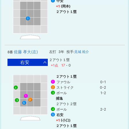
中安
1
+1
(岡本)
２アウト１塁
1
佐藤 孝大(左)
左打
3年
投手:
見城 裕介
8番
２アウト１塁
右安
+1点
17
-
0
２アウト１塁
ファウル
0-1
1
ストライク
0-2
2
4
ボール
1-2
3
1
捕逸
2
3
5
２アウト２塁
ボール
2-2
4
右安
5
+1
(小口)
２アウト１塁