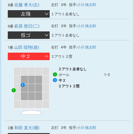
佐藤 孝大(左)
左打
3年
投手:
小川 慎太郎
8番
左飛
１アウト走者なし
萩原 悠日(二)
右打
3年
投手:
小川 慎太郎
9番
投ゴ
２アウト走者なし
山田 陸翔(遊)
右打
4年
投手:
小川 慎太郎
1番
中２
２アウト２塁
２アウト走者なし
ボール
1-0
1
中２
2
2
２アウト２塁
1
和田 直大(捕)
左打
3年
投手:
小川 慎太郎
2番