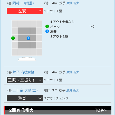
岡村 一樹(遊)
右打
4年
投手:
廣瀬 新太
2番
左安
１アウト１塁
１アウト走者なし
ボール
1-0
1
左安
2
１アウト１塁
1
2
片平 有徳(捕)
右打
4年
投手:
廣瀬 新太
3番
三振（空振り）
２アウト１塁
五十嵐 大晴(二)
右打
3年
投手:
廣瀬 新太
4番
遊ゴ
３アウトチェンジ
2回表 信州大
TOPへ