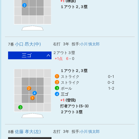
+1
(榊原)
2
１アウト２,３塁
小口 昂大(中)
右打
3年
投手:
小川 慎太郎
7番
２アウト３塁
三ゴ
+1点
6
-
0
１アウト２,３塁
ストライク
0-1
1
ストライク
0-2
2
ボール
1-2
3
2
4
三ゴ
4
1
+1
(曽我)
打者アウト(5-3)
3
２アウト３塁
佐藤 孝大(左)
左打
3年
投手:
小川 慎太郎
8番