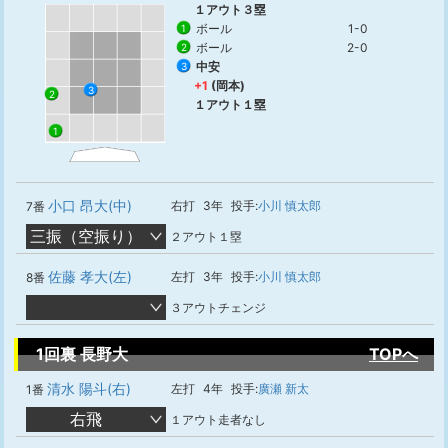
１アウト３塁
ボール
1-0
1
ボール
2-0
2
中安
3
+1
(岡本)
3
2
１アウト１塁
1
小口 昂大(中)
右打
3年
投手:
小川 慎太郎
7番
三振（空振り）
２アウト１塁
佐藤 孝大(左)
左打
3年
投手:
小川 慎太郎
8番
３アウトチェンジ
1回裏 長野大
TOPへ
清水 陽斗(右)
左打
4年
投手:
廣瀬 新太
1番
右飛
１アウト走者なし