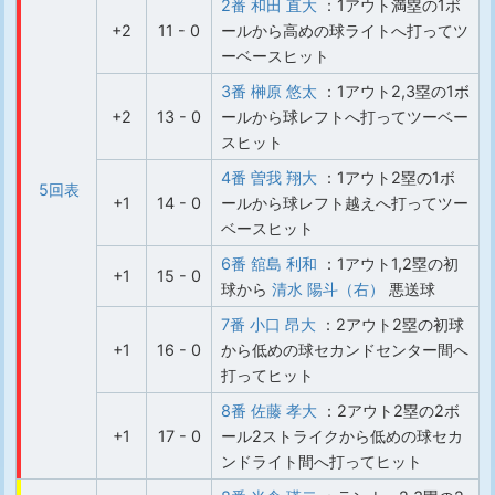
2番 和田 直大
：1アウト満塁の1ボ
+2
11 - 0
ールから高めの球ライトへ打ってツ
ーベースヒット
3番 榊原 悠太
：1アウト2,3塁の1ボ
+2
13 - 0
ールから球レフトへ打ってツーベー
スヒット
4番 曽我 翔大
：1アウト2塁の1ボ
5回表
+1
14 - 0
ールから球レフト越えへ打ってツー
ベースヒット
6番 舘島 利和
：1アウト1,2塁の初
+1
15 - 0
球から
清水 陽斗（右）
悪送球
7番 小口 昂大
：2アウト2塁の初球
+1
16 - 0
から低めの球セカンドセンター間へ
打ってヒット
8番 佐藤 孝大
：2アウト2塁の2ボ
+1
17 - 0
ール2ストライクから低めの球セカ
ンドライト間へ打ってヒット