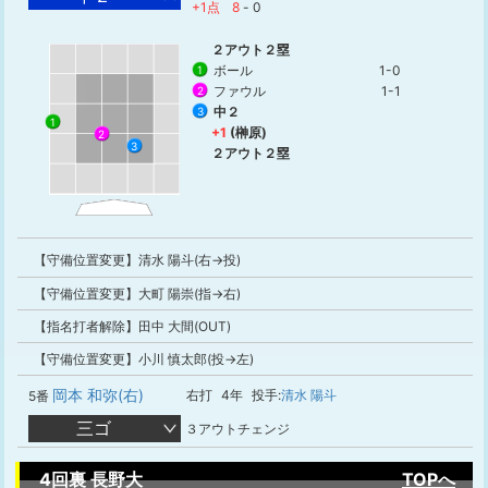
+1点
8
-
0
２アウト２塁
ボール
1-0
1
ファウル
1-1
2
中２
3
1
+1
(榊原)
2
3
２アウト２塁
【守備位置変更】清水 陽斗(右→投)
【守備位置変更】大町 陽崇(指→右)
【指名打者解除】田中 大間(OUT)
【守備位置変更】小川 慎太郎(投→左)
岡本 和弥(右)
右打
4年
投手:
清水 陽斗
5番
三ゴ
３アウトチェンジ
4回裏 長野大
TOPへ