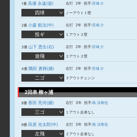
高瀬 永遠(遊)
右打
2年
投手:
宮城 介
1番
四球
ノーアウト１塁
小森 航汰(中)
右打
2年
投手:
宮城 介
2番
投ギ
１アウト２塁
山下 恩生(右)
左打
2年
投手:
宮城 介
3番
遊飛
２アウト２塁
隅田 勇輝(捕)
右打
2年
投手:
宮城 介
4番
二ゴ
３アウトチェンジ
2回表 柳ヶ浦
香田 亮河(捕)
右打
3年
投手:
島 汰唯也
8番
三ゴ
１アウト走者なし
田原 光太郎(中)
左打
3年
投手:
島 汰唯也
9番
左飛
２アウト走者なし