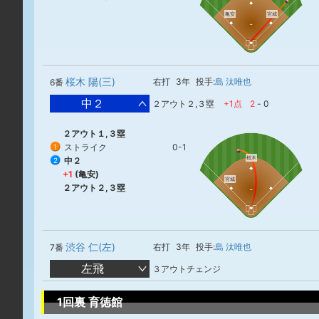
亀安
宮城
桜木 陽(三)
右打
3年
投手:
島 汰唯也
6番
中２
２アウト２,３塁
+1点
2
-
0
２アウト１,３塁
ストライク
0-1
1
桜木
中２
2
+1
(亀安)
宮城
２アウト２,３塁
渋谷 仁(左)
右打
3年
投手:
島 汰唯也
7番
左飛
３アウトチェンジ
1回裏 育徳館