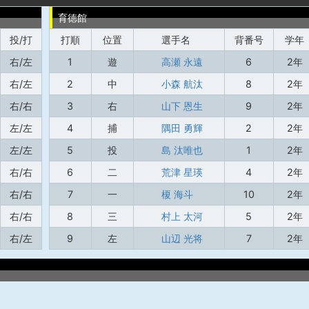
育徳館
投/打
打順
位置
選手名
背番号
学年
右/左
1
遊
高瀬 永遠
6
2年
右/左
2
中
小森 航汰
8
2年
右/右
3
右
山下 恩生
9
2年
左/左
4
捕
隅田 勇輝
2
2年
左/左
5
投
島 汰唯也
1
2年
右/右
6
二
荒津 星瑛
4
2年
右/右
7
一
榎 海斗
10
2年
右/右
8
三
村上 太河
5
2年
右/左
9
左
山辺 光将
7
2年