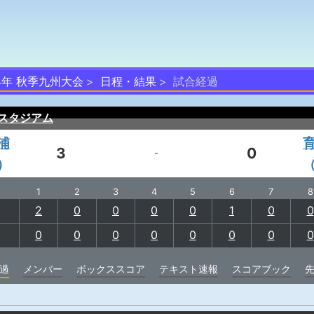
24年 秋季九州大会
日程・結果
試合経過
スタジアム
浦
3
0
-
）
1
2
3
4
5
6
7
8
2
0
0
0
0
1
0
0
0
0
0
0
0
0
0
0
過
メンバー
ボックススコア
テキスト速報
スコアブック