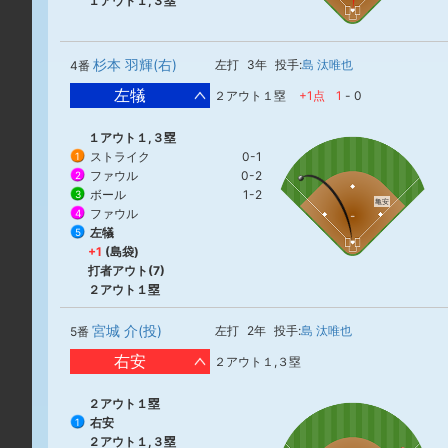
１アウト１,３塁
杉本 羽輝(右)
左打
3年
投手:
島 汰唯也
4番
左犠
２アウト１塁
+1点
1
-
0
１アウト１,３塁
ストライク
0-1
1
ファウル
0-2
2
ボール
1-2
3
亀安
ファウル
4
左犠
5
+1
(島袋)
打者アウト(7)
２アウト１塁
宮城 介(投)
左打
2年
投手:
島 汰唯也
5番
右安
２アウト１,３塁
２アウト１塁
右安
1
２アウト１,３塁