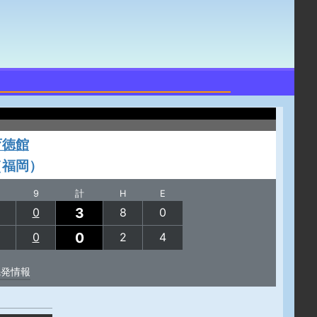
育徳館
（福岡）
9
計
H
E
3
0
8
0
0
0
2
4
先発情報