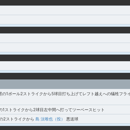
3塁の1ボール2ストライクから5球目打ち上げてレフト越えへの犠牲フラ
塁の1ストライクから2球目左中間へ打ってツーベースヒット
の2ストライクから
島 汰唯也（投）
悪送球