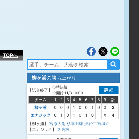
TOPへ
柳ヶ浦
の勝ち上がり
◇準決勝
詳 細
【
試合終了
】
◇開始 11/3 10:00
チーム
1
2
3
4
5
6
7
8
9
計
柳ヶ浦
0
0
0
1
0
0
1
0
0
2
エナジック
0
1
0
1
0
1
0
1
X
4
【柳ヶ浦】
宮原太駕
杉本羽輝
渋谷仁
宮城介
【エナジック】
久高颯