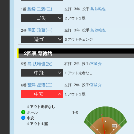
島袋 二魁(二)
左打
3年
投手:
島 汰唯也
1番
一ゴ失
２アウト１塁
岡田 琉葦(一)
左打
3年
投手:
島 汰唯也
2番
遊ゴ
３アウトチェンジ
2回裏 育徳館
島 汰唯也(投)
右打
2年
投手:
宮城 介
5番
中飛
１アウト走者なし
荒津 星瑛(二)
左打
2年
投手:
宮城 介
6番
中安
１アウト１塁
１アウト走者なし
ボール
1-0
1
中安
2
１アウト１塁
荒津