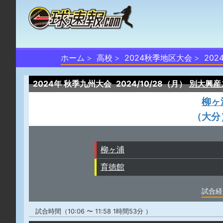
ホーム
高校
2024秋季地区大会
20
2024年 秋季九州大会
2024/10/28（月）
別大興産
柳ヶ
（大分
柳ヶ浦
育徳館
試合経
試合時間（10:06 〜 11:58 1時間53分 ）