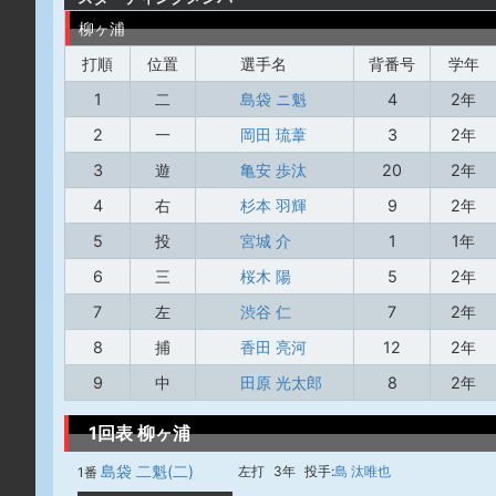
柳ヶ浦
打順
位置
選手名
背番号
学年
1
二
島袋 ニ魁
4
2年
2
一
岡田 琉葦
3
2年
3
遊
亀安 歩汰
20
2年
4
右
杉本 羽輝
9
2年
5
投
宮城 介
1
1年
6
三
桜木 陽
5
2年
7
左
渋谷 仁
7
2年
8
捕
香田 亮河
12
2年
9
中
田原 光太郎
8
2年
1回表 柳ヶ浦
島袋 二魁(二)
左打
3年
投手:
島 汰唯也
1番