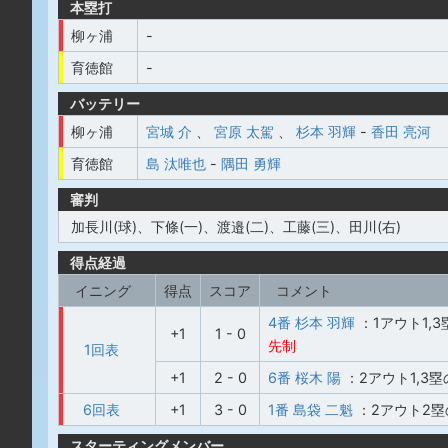
本塁打
柳ヶ浦
-
育徳館
-
バッテリー
柳ヶ浦
宮城 介
、
宮原 太駕
、
杉本 羽輝
-
香田 亮河
育徳館
島 汰唯也
-
隅田 勇輝
審判
加長川(球)、下條(一)、渡邉(二)、工藤(三)、田川(右)
得点経過
イニング
得点
スコア
コメント
4番 杉本 羽輝
：1アウト1,
+1
1 - 0
先制
1回表
+1
2 - 0
6番 桜木 陽
：2アウト1,3
6回表
+1
3 - 0
1番 島袋 二魁
：2アウト2塁
スターティングメンバー