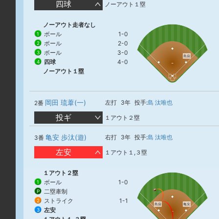
四球
ノーアウト１塁
ノーアウト走者なし
ボール
1-0
1
ボール
2-0
2
ボール
3-0
3
島袋
四球
4-0
4
ノーアウト１塁
岡田 琉葦(一)
左打
3年
投手:
島 汰唯也
2番
投ギ
１アウト２塁
亀安 歩汰(遊)
右打
3年
投手:
島 汰唯也
3番
左安
１アウト１,３塁
１アウト２塁
ボール
1-0
1
二塁牽制
P
ストライク
1-1
2
島袋
亀安
左安
3