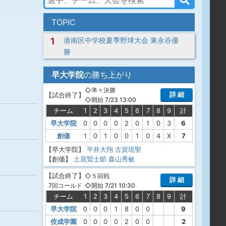
TOPIC
1
港南区中学校夏季野球大会 東永谷優
勝
早大学院
の勝ち上がり
◇準々決勝
詳 細
【
試合終了
】
◇開始 7/23 13:00
チーム
1
2
3
4
5
6
7
8
9
計
早大学院
0
0
0
0
2
0
1
0
3
6
創価
1
0
1
0
0
1
0
4
X
7
【早大学院】
平井大翔
古賀琉聖
【創価】
土居賢士郞
森山秀敏
【
試合終了
】
◇５回戦
詳 細
◇開始 7/21 10:30
7回コールド
チーム
1
2
3
4
5
6
7
8
9
計
早大学院
0
0
0
1
8
0
0
9
佼成学園
0
0
0
0
2
0
0
2