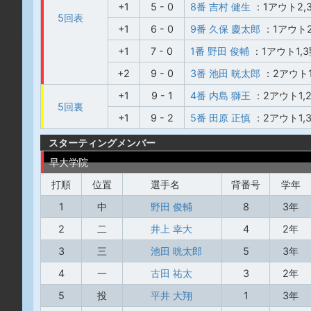
+1
5 - 0
8番 吉村 健生
：1アウト2
5回表
+1
6 - 0
9番 久保 慶太郎
：1アウト
+1
7 - 0
1番 野田 俊輔
：1アウト1,
+2
9 - 0
3番 池田 晄太郎
：2アウト
+1
9 - 1
4番 内島 獅王
：2アウト1,
5回裏
+1
9 - 2
5番 田原 正慎
：2アウト1
スターティングメンバー
早大学院
打順
位置
選手名
背番号
学年
1
中
野田 俊輔
8
3年
2
二
井上 幸大
4
2年
3
三
池田 晄太郎
5
3年
4
一
古田 祐太
3
2年
5
投
平井 大翔
1
3年