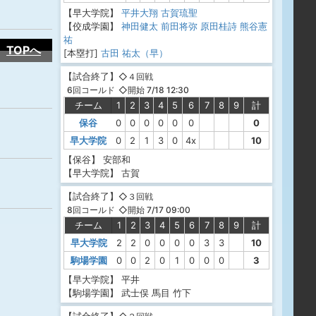
【早大学院】
平井大翔
古賀琉聖
【佼成学園】
神田健太
前田将弥
原田桂詩
熊谷憲
祐
TOPへ
[本塁打]
古田 祐太（早）
【
試合終了
】
◇４回戦
◇開始 7/18 12:30
6回コールド
チーム
1
2
3
4
5
6
7
8
9
計
保谷
0
0
0
0
0
0
0
早大学院
0
2
1
3
0
4x
10
【保谷】
安部和
【早大学院】
古賀
【
試合終了
】
◇３回戦
◇開始 7/17 09:00
8回コールド
チーム
1
2
3
4
5
6
7
8
9
計
早大学院
2
2
0
0
0
0
3
3
10
駒場学園
0
0
2
0
1
0
0
0
3
【早大学院】
平井
【駒場学園】
武士俣
馬目
竹下