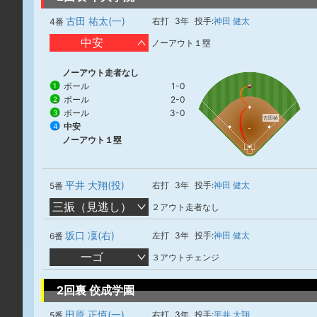
古田 祐太(一)
右打
3年
投手:
神田 健太
4番
中安
ノーアウト１塁
ノーアウト走者なし
ボール
1-0
1
ボール
2-0
2
ボール
3-0
3
古田祐
中安
4
ノーアウト１塁
平井 大翔(投)
右打
3年
投手:
神田 健太
5番
三振（見逃し）
２アウト走者なし
坂口 凜(右)
左打
3年
投手:
神田 健太
6番
一ゴ
３アウトチェンジ
2回裏 佼成学園
田原 正慎(一)
右打
3年
投手:
平井 大翔
5番