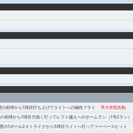
3塁の初球から1球目打ち上げてライトへの犠牲フライ
早大学院先制
塁の初球から1球目力強く打ってレフト越えへのホームラン（1号2ラン）
,2塁の1ボール2ストライクから5球目ライトへ打ってツーベースヒット