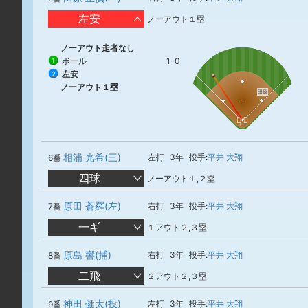
左安
ノーアウト１塁
ノーアウト走者なし
ボール
1-0
1
左安
2
ノーアウト１塁
田原
相浦 光希(三)
左打
3年
投手:
平井 大翔
6番
四球
ノーアウト１,２塁
原田 蒼羅(左)
右打
3年
投手:
平井 大翔
7番
一ギ
１アウト２,３塁
原島 響(捕)
右打
3年
投手:
平井 大翔
8番
二飛
２アウト２,３塁
神田 健太(投)
左打
3年
投手:
平井 大翔
9番