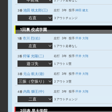
中前飛
２アウト走者なし
池田 晄太郎(三)
左打
3年
投手:
神田 健太
3番
右直
３アウトチェンジ
1回裏 佼成学園
市川 烈(右)
左打
3年
投手:
平井 大翔
1番
左直
１アウト走者なし
狩塚 光陽(二)
右打
3年
投手:
平井 大翔
2番
遊ゴ失
１アウト１塁
元山 航太(遊)
右打
3年
投手:
平井 大翔
3番
三振（空振り）
２アウト３塁
内島 獅王(中)
左打
3年
投手:
平井 大翔
4番
二直
３アウトチェンジ
2回表 早大学院