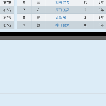
右/左
6
三
相浦 光希
15
3年
右/右
7
左
原田 蒼羅
7
3年
右/右
8
捕
原島 響
2
3年
右/右
9
投
神田 健太
10
3年