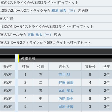
,3塁の2ストライクから3球目ライトへ打ってヒット
2,3塁の2ボール2ストライクから
相浦 光希（三）
悪送球
3塁のギ野
1,3塁の1ボール1ストライクから3球目ライトへ打ってヒット
2塁の1ボールから
古田 祐太（一）
後逸
,3塁の2ボール2ストライクから5球目ライトへ打ってヒット
佼成学園
投/打
打順
位置
選手名
背番号
学年
左/左
1
右
市川 烈
9
2年
右/左
2
二
狩塚 光陽
4
2年
右/左
3
遊
元山 航太
6
2年
右/右
4
中
内島 獅王
8
3年
右/右
5
一
田原 正慎
3
3年