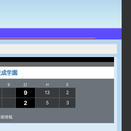
佼成学園
9
計
H
E
9
13
2
2
5
3
先発情報