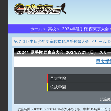
ホーム
高校
2024年選手権 西東京大会
第７０回中日少年学童軟式野球愛知県大会 ドリームボ
2024年選手権 西東京大会
2024/7/21（日）
スリー
早大学
早大学院
佼成学園
試合経
試合時間（10:30 〜 10:39 0時間9分のうち、中断 15時間56分 