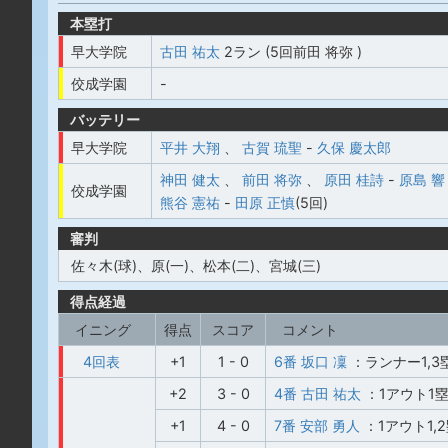
本塁打
早大学院
古田 祐太
2ラン (5回前田 将弥 )
佼成学園
-
バッテリー
早大学院
平井 大翔
、
古賀 琉聖
-
久保 慶太郎
神田 健太
、
前田 将弥
、
原田 桂詩
-
原島 響
佼成学園
熊谷 憲祐
-
田原 正慎
(5回)
審判
佐々木(球)、原(一)、松本(二)、宮城(三)
得点経過
イニング
得点
スコア
コメント
4回表
+1
1 - 0
6番 坂口 凜
：ランナー1,
+2
3 - 0
4番 古田 祐太
：1アウト1
+1
4 - 0
7番 安部 勇人
：1アウト1