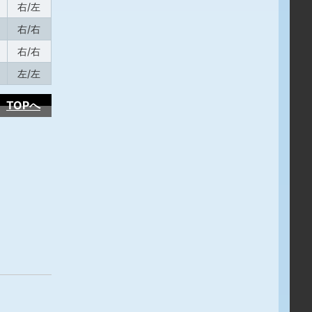
右/左
右/右
右/右
左/左
TOPへ