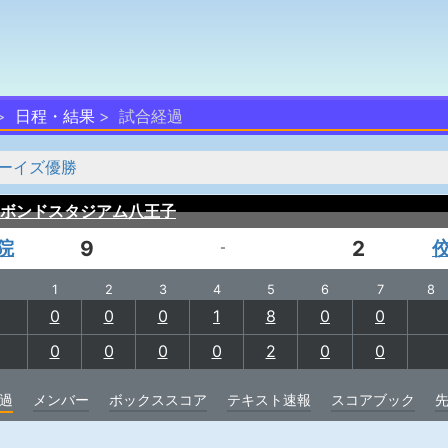
日程・結果
試合経過
ーイズ優勝
ボンドスタジアム八王子
院
9
2
-
1
2
3
4
5
6
7
8
0
0
0
1
8
0
0
0
0
0
0
2
0
0
過
メンバー
ボックススコア
テキスト速報
スコアブック
）