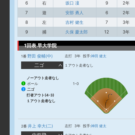
6
右
坂口 凜
9
2年
7
遊
安部 勇人
6
2年
8
左
吉村 健生
7
3年
9
捕
久保 慶太郎
12
3年
1回表 早大学院
野田 俊輔(中)
左打
3年
投手:
神田 健太
1番
二ゴ
１アウト走者なし
ノーアウト走者なし
ボール
1-0
1
二ゴ
2
打者アウト(4-3)
１アウト走者なし
井上 幸大(二)
左打
3年
投手:
神田 健太
2番