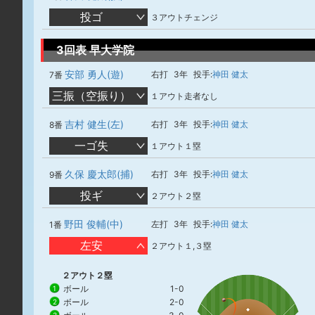
投ゴ
３アウトチェンジ
3回表 早大学院
安部 勇人(遊)
右打
3年
投手:
神田 健太
7番
三振（空振り）
１アウト走者なし
吉村 健生(左)
右打
3年
投手:
神田 健太
8番
一ゴ失
１アウト１塁
久保 慶太郎(捕)
右打
3年
投手:
神田 健太
9番
投ギ
２アウト２塁
野田 俊輔(中)
左打
3年
投手:
神田 健太
1番
左安
２アウト１,３塁
２アウト２塁
ボール
1-0
1
ボール
2-0
2