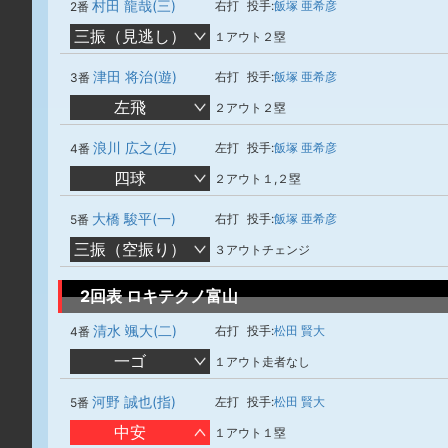
村田 龍哉(三)
右打
投手:
飯塚 亜希彦
2番
三振（見逃し）
１アウト２塁
津田 将治(遊)
右打
投手:
飯塚 亜希彦
3番
左飛
２アウト２塁
浪川 広之(左)
左打
投手:
飯塚 亜希彦
4番
四球
２アウト１,２塁
大橋 駿平(一)
右打
投手:
飯塚 亜希彦
5番
三振（空振り）
３アウトチェンジ
2回表 ロキテクノ富山
清水 颯大(二)
右打
投手:
松田 賢大
4番
一ゴ
１アウト走者なし
河野 誠也(指)
左打
投手:
松田 賢大
5番
中安
１アウト１塁