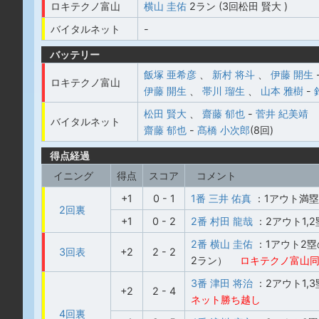
ロキテクノ富山
横山 圭佑
2ラン (3回松田 賢大 )
バイタルネット
-
バッテリー
飯塚 亜希彦
、
新村 将斗
、
伊藤 開生
ロキテクノ富山
伊藤 開生
、
帯川 瑠生
、
山本 雅樹
-
松田 賢大
、
齋藤 郁也
-
菅井 紀美靖
バイタルネット
齋藤 郁也
-
髙橋 小次郎
(8回)
得点経過
イニング
得点
スコア
コメント
+1
0 - 1
1番 三井 佑真
：1アウト満
2回裏
+1
0 - 2
2番 村田 龍哉
：2アウト1,
2番 横山 圭佑
：1アウト2
3回表
+2
2 - 2
2ラン）
ロキテクノ富山同
3番 津田 将治
：2アウト1,
+2
2 - 4
ネット勝ち越し
4回裏