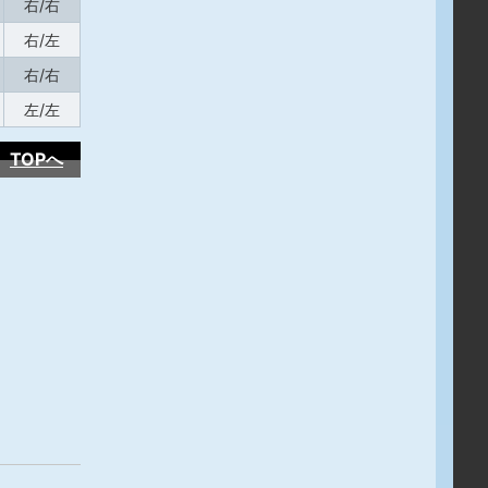
右/右
右/左
右/右
左/左
TOPへ