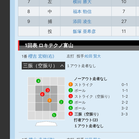
7
左
横田 勝大
10
8
中
福本 勁信
7
9
捕
添田 凌生
27
投
飯塚 亜希彦
11
1回表 ロキテクノ富山
櫻吉 宏樹(右)
左打
投手:
松田 賢大
1番
三振（空振り）
１アウト走者なし
ノーアウト走者なし
4
ストライク
0-1
1
ボール
1-1
2
3
6
ストライク（空振り）
1-2
3
1
ボール
2-2
4
2
ボール
3-2
5
三振（空振り）
3-3
6
5
打者アウト(2)
１アウト走者なし