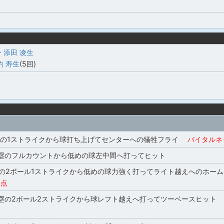
-
添田 凌生
釣 寿生
(5回)
塁の1ストライクから球打ち上げてセンターへの犠牲フライ
バイタルネ
2塁のフルカウントから低めの球左中間へ打ってヒット
塁の2ボール1ストライクから低めの球力強く打ってライト越えへのホーム
点
3塁の2ボール2ストライクから球レフト越えへ打ってツーベースヒット