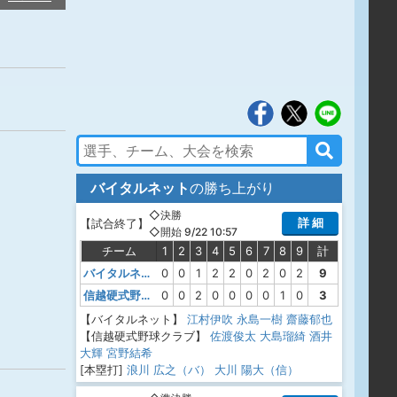
バイタルネット
の勝ち上がり
◇決勝
詳 細
【
試合終了
】
◇開始 9/22 10:57
チーム
1
2
3
4
5
6
7
8
9
計
バイタルネット
0
0
1
2
2
0
2
0
2
9
信越硬式野球クラブ
0
0
2
0
0
0
0
1
0
3
【バイタルネット】
江村伊吹
永島一樹
齋藤郁也
【信越硬式野球クラブ】
佐渡俊太
大島瑠綺
酒井
大輝
宮野結希
[本塁打]
浪川 広之（バ）
大川 陽大（信）