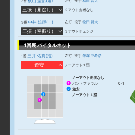
横山 圭佑(遊)
左打
投手:
松田 賢大
2番
三振（見逃し）
２アウト走者なし
中井 雄輝(一)
左打
投手:
松田 賢大
3番
三振（空振り）
３アウトチェンジ
1回裏 バイタルネット
三井 佑真(指)
左打
投手:
飯塚 亜希彦
1番
遊安
ノーアウト１塁
ノーアウト走者なし
バントファウル
0-1
1
遊安
2
ノーアウト１塁
2
1