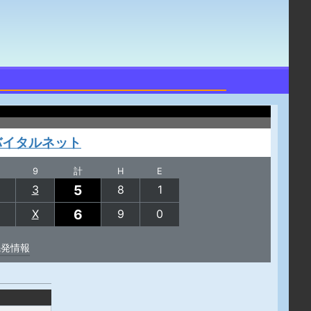
バイタルネット
9
計
H
E
5
3
8
1
6
X
9
0
先発情報