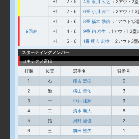
+1
2 - 5
4番 浪川 広之
：2アウト2
+1
2 - 6
6番 小川 凌二
：2アウト1,
+1
3 - 6
8番 福本 勁信
：1アウト1,
9回表
+1
4 - 6
9番 釣 寿生
：1アウト1,3
+1
5 - 6
1番 櫻吉 宏樹
：2アウト3塁
スターティングメンバー
ロキテクノ富山
打順
位置
選手名
背番号
1
右
櫻吉 宏樹
0
2
遊
横山 圭佑
3
3
一
中井 雄輝
9
4
二
清水 颯大
6
5
指
河野 誠也
2
6
三
前田 聖矢
1