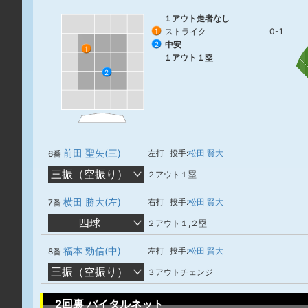
１アウト走者なし
ストライク
0-1
1
中安
2
1
１アウト１塁
2
前田 聖矢(三)
左打
投手:
松田 賢大
6番
三振（空振り）
２アウト１塁
横田 勝大(左)
右打
投手:
松田 賢大
7番
四球
２アウト１,２塁
福本 勁信(中)
左打
投手:
松田 賢大
8番
三振（空振り）
３アウトチェンジ
2回裏 バイタルネット