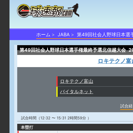
ホーム
JABA
第49回社会人野球日本選
第49回社会人野球日本選手権最終予選北信越大会
2
ロキテクノ富
ロキテクノ富山
バイタルネット
試合経
試合時間（12:32 〜 15:31 2時間59分 ）
本塁打