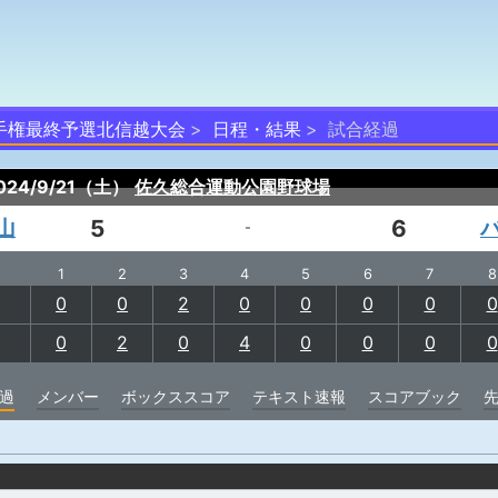
手権最終予選北信越大会
日程・結果
試合経過
024/9/21（土）
佐久総合運動公園野球場
山
5
6
-
1
2
3
4
5
6
7
8
0
0
2
0
0
0
0
0
0
2
0
4
0
0
0
0
過
メンバー
ボックススコア
テキスト速報
スコアブック