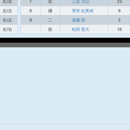
右/右
7
右
三原 力亞
25
左/左
8
捕
菅井 紀美靖
8
右/左
9
二
後藤 陸
2
右/右
投
松田 賢大
18