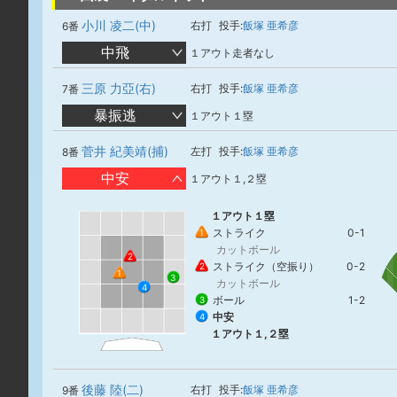
小川 凌二(中)
右打
投手:
飯塚 亜希彦
6番
中飛
１アウト走者なし
三原 力亞(右)
右打
投手:
飯塚 亜希彦
7番
暴振逃
１アウト１塁
菅井 紀美靖(捕)
左打
投手:
飯塚 亜希彦
8番
中安
１アウト１,２塁
１アウト１塁
ストライク
0-1
1
カットボール
2
ストライク（空振り）
0-2
2
1
3
カットボール
4
ボール
1-2
3
中安
4
１アウト１,２塁
後藤 陸(二)
右打
投手:
飯塚 亜希彦
9番