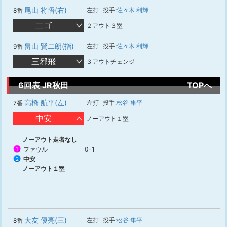
尾山 将悟(右)
左打
投手:
佐々木 利輝
8番
二ゴ
２アウト３塁
畠山 賢二朗(指)
左打
投手:
佐々木 利輝
9番
三邪飛
３アウトチェンジ
6回表 JR秋田
TOPへ
高橋 航平(左)
左打
投手:
松谷 隼平
7番
中安
ノーアウト１塁
ノーアウト走者なし
ファウル
0-1
1
中安
2
ノーアウト１塁
大友 優亮(三)
左打
投手:
松谷 隼平
8番