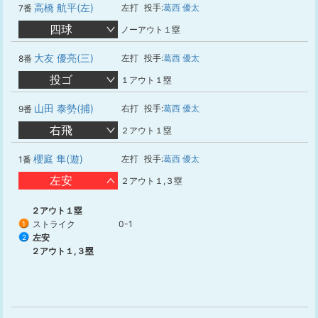
高橋 航平(左)
左打
投手:
葛西 優太
7番
四球
ノーアウト１塁
大友 優亮(三)
左打
投手:
葛西 優太
8番
投ゴ
１アウト１塁
山田 泰勢(捕)
右打
投手:
葛西 優太
9番
右飛
２アウト１塁
櫻庭 隼(遊)
左打
投手:
葛西 優太
1番
左安
２アウト１,３塁
２アウト１塁
ストライク
0-1
1
左安
2
２アウト１,３塁