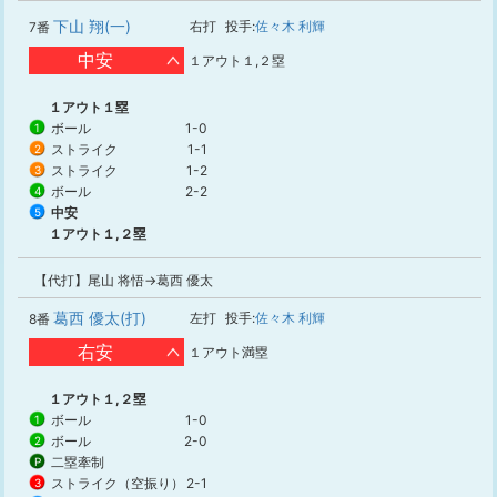
下山 翔(一)
右打
投手:
佐々木 利輝
7番
中安
１アウト１,２塁
１アウト１塁
ボール
1-0
1
ストライク
1-1
2
ストライク
1-2
3
ボール
2-2
4
中安
5
１アウト１,２塁
【代打】尾山 将悟→葛西 優太
葛西 優太(打)
左打
投手:
佐々木 利輝
8番
右安
１アウト満塁
１アウト１,２塁
ボール
1-0
1
ボール
2-0
2
二塁牽制
P
ストライク（空振り）
2-1
3