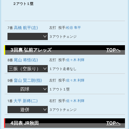
２アウト１塁
高橋 航平(左)
左打
投手:
松谷 隼平
7番
３アウトチェンジ
3回裏 弘前アレッズ
TOPへ
尾山 将悟(右)
左打
投手:
佐々木 利輝
8番
三振（空振り）
１アウト走者なし
畠山 賢二朗(指)
左打
投手:
佐々木 利輝
9番
四球
１アウト１塁
大平 新稀(二)
右打
投手:
佐々木 利輝
1番
遊併
３アウトチェンジ
4回表 JR秋田
TOPへ