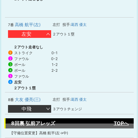
高橋 航平(左)
左打
投手:
葛西 優太
7番
左安
２アウト１塁
２アウト走者なし
ストライク
0-1
1
ファウル
0-2
2
ボール
1-2
3
ボール
2-2
4
ファウル
5
左安
6
２アウト１塁
大友 優亮(三)
左打
投手:
葛西 優太
8番
中飛
３アウトチェンジ
8回裏 弘前アレッズ
TOPへ
【守備位置変更】高橋 航平(左→中)