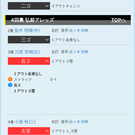
二ゴ
３アウトチェンジ
4回裏 弘前アレッズ
TOPへ
長牛 理輝(中)
右打
投手:
佐々木 利輝
2番
三ゴ
１アウト走者なし
川原 登瑚(左)
左打
投手:
佐々木 利輝
3番
右２
１アウト２塁
１アウト走者なし
ストライク
0-1
1
右２
2
１アウト２塁
小形 怜(三)
右打
投手:
佐々木 利輝
4番
左安
１アウト１,３塁