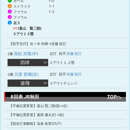
ボール
1-0
1
ストライク
1-1
2
ファウル
1-2
3
ファウル
4
左２
5
+1
(畠山 賢二朗)
２アウト２塁
【投手交代】佐々木 利輝→安藤 拓巳
高松 武竜(中)
左打
投手:
安藤 拓巳
2番
四球
２アウト１,２塁
川原 登瑚(左)
左打
投手:
安藤 拓巳
3番
遊飛
３アウトチェンジ
8回表 JR秋田
TOPへ
【守備位置変更】畠山 賢二朗(指→右)
【守備位置変更】葛西 優太(打→投)
【指名打者解除】塩倉 拓実(OUT)