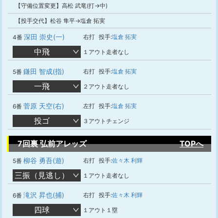
【守備位置変更】高松 武竜(打→中)
【投手交代】松谷 隼平→塩倉 拓実
深田 崇史(一)
右打
投手:
塩倉 拓実
4番
中飛
１アウト走者なし
鎌田 智成(指)
右打
投手:
塩倉 拓実
5番
一飛
２アウト走者なし
菅原 天空(右)
左打
投手:
塩倉 拓実
6番
投ゴ
３アウトチェンジ
7回裏 弘前アレッズ
TOPへ
柳谷 勇吾(遊)
右打
投手:
佐々木 利輝
5番
三振（見逃し）
１アウト走者なし
滝沢 昇也(捕)
右打
投手:
佐々木 利輝
6番
四球
１アウト１塁