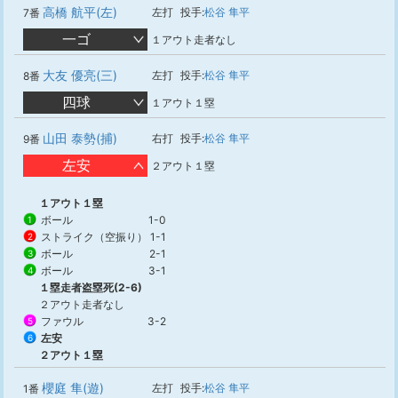
高橋 航平(左)
左打
投手:
松谷 隼平
7番
一ゴ
１アウト走者なし
大友 優亮(三)
左打
投手:
松谷 隼平
8番
四球
１アウト１塁
山田 泰勢(捕)
右打
投手:
松谷 隼平
9番
左安
２アウト１塁
１アウト１塁
ボール
1-0
1
ストライク（空振り）
1-1
2
ボール
2-1
3
ボール
3-1
4
１塁走者盗塁死(2-6)
２アウト走者なし
ファウル
3-2
5
左安
6
２アウト１塁
櫻庭 隼(遊)
左打
投手:
松谷 隼平
1番