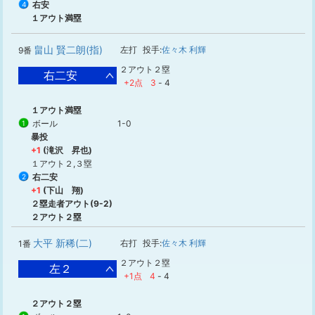
右安
4
１アウト満塁
畠山 賢二朗(指)
左打
投手:
佐々木 利輝
9番
２アウト２塁
右二安
+2点
3
-
4
１アウト満塁
ボール
1-0
1
暴投
+1
(滝沢 昇也)
１アウト２,３塁
右二安
2
+1
(下山 翔)
２塁走者アウト(9-2)
２アウト２塁
大平 新稀(二)
右打
投手:
佐々木 利輝
1番
２アウト２塁
左２
+1点
4
-
4
２アウト２塁