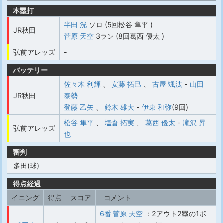
本塁打
半田 洸
ソロ (5回松谷 隼平 )
JR秋田
菅原 天空
3ラン (8回葛西 優太 )
弘前アレッズ
-
バッテリー
佐々木 利輝
、
安藤 拓巳
、
古屋 颯汰
-
山田
JR秋田
泰勢
登藤 乙矢
、
鈴木 雄大
-
伊東 和弥
(9回)
松谷 隼平
、
塩倉 拓実
、
葛西 優太
-
滝沢 昇
弘前アレッズ
也
審判
多田(球)
得点経過
イニング
得点
スコア
コメント
6番 菅原 天空
：2アウト2塁の1ボ