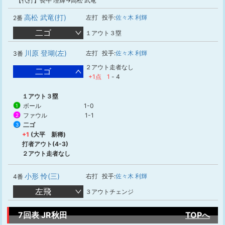
【代打】長牛 理輝→高松 武竜
高松 武竜(打)
左打
投手:
佐々木 利輝
2番
二ゴ
１アウト３塁
川原 登瑚(左)
左打
投手:
佐々木 利輝
3番
２アウト走者なし
二ゴ
+1点
1
-
4
１アウト３塁
ボール
1-0
1
ファウル
1-1
2
二ゴ
3
+1
(大平 新稀)
打者アウト(4-3)
２アウト走者なし
小形 怜(三)
右打
投手:
佐々木 利輝
4番
左飛
３アウトチェンジ
7回表 JR秋田
TOPへ