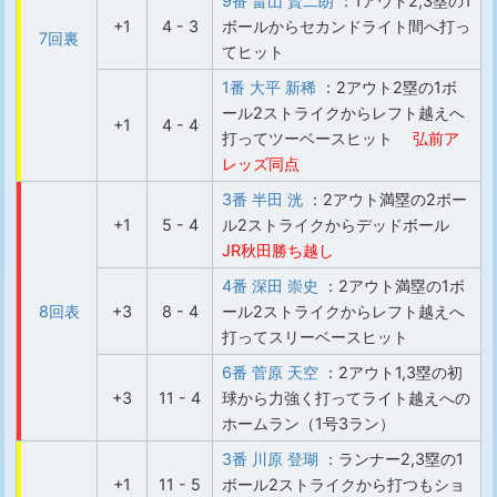
9番 畠山 賢二朗
：1アウト2,3塁の1
+1
4 - 3
ボールからセカンドライト間へ打っ
7回裏
てヒット
1番 大平 新稀
：2アウト2塁の1ボ
ール2ストライクからレフト越えへ
+1
4 - 4
打ってツーベースヒット
弘前ア
レッズ同点
3番 半田 洸
：2アウト満塁の2ボー
+1
5 - 4
ル2ストライクからデッドボール
JR秋田勝ち越し
4番 深田 崇史
：2アウト満塁の1ボ
8回表
+3
8 - 4
ール2ストライクからレフト越えへ
打ってスリーベースヒット
6番 菅原 天空
：2アウト1,3塁の初
+3
11 - 4
球から力強く打ってライト越えへの
ホームラン（1号3ラン）
3番 川原 登瑚
：ランナー2,3塁の1
+1
11 - 5
ボール2ストライクから打つもショ