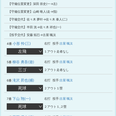
【守備位置変更】深田 崇史(一→左)
【守備位置変更】山崎 唯人(走→指)
【守備交代】佐々木 夢叶→佐々木 泰人(二)
【守備交代】半田 洸→佐々木 祥也(一)
【投手交代】安藤 拓巳→古屋 颯汰
小形 怜(三)
右打
投手:
古屋 颯汰
4番
左飛
１アウト走者なし
柳谷 勇吾(遊)
右打
投手:
古屋 颯汰
5番
三ゴ
２アウト走者なし
滝沢 昇也(捕)
右打
投手:
古屋 颯汰
6番
死球
２アウト１塁
下山 翔(一)
右打
投手:
古屋 颯汰
7番
死球
２アウト１,２塁