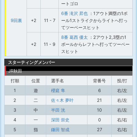
ートゴロ
6番 滝沢 昇也
：1アウト満塁の1ボ
9回裏
+2
11 - 7
ール1ストライクからライトへ打っ
てツーベースヒット
8番 葛西 優太
：2アウト2,3塁の1
+2
11 - 9
ボールからレフトへ打ってツーベー
スヒット
スターティングメンバー
JR秋田
打順
位置
選手名
背番号
投/打
1
遊
櫻庭 隼
6
右/左
2
二
佐々木 夢叶
21
右/左
3
中
半田 洸
10
右/左
4
一
深田 崇史
0
右/右
5
指
鎌田 智成
27
右/右