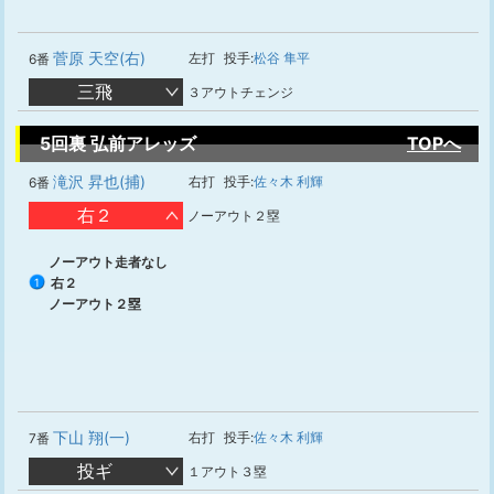
菅原 天空(右)
左打
投手:
松谷 隼平
6番
三飛
３アウトチェンジ
5回裏 弘前アレッズ
TOPへ
滝沢 昇也(捕)
右打
投手:
佐々木 利輝
6番
右２
ノーアウト２塁
ノーアウト走者なし
右２
1
ノーアウト２塁
下山 翔(一)
右打
投手:
佐々木 利輝
7番
投ギ
１アウト３塁