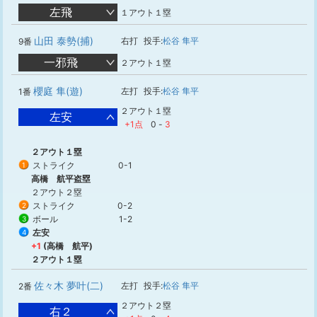
左飛
１アウト１塁
山田 泰勢(捕)
右打
投手:
松谷 隼平
9番
一邪飛
２アウト１塁
櫻庭 隼(遊)
左打
投手:
松谷 隼平
1番
２アウト１塁
左安
+1点
0
-
3
２アウト１塁
ストライク
0-1
1
高橋 航平盗塁
２アウト２塁
ストライク
0-2
2
ボール
1-2
3
左安
4
+1
(高橋 航平)
２アウト１塁
佐々木 夢叶(二)
左打
投手:
松谷 隼平
2番
２アウト２塁
右２