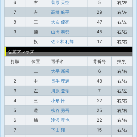
6
右
菅原 天空
5
右/左
7
左
高橋 航平
29
右/左
8
三
大友 優亮
47
右/左
9
捕
山田 泰勢
45
右/右
投
佐々木 利輝
17
右/右
弘前アレッズ
打順
位置
選手名
背番号
投/打
1
二
大平 新稀
6
右/右
2
中
長牛 理輝
48
右/右
3
左
川原 登瑚
7
右/左
4
三
小形 怜
27
右/右
5
遊
柳谷 勇吾
25
右/右
6
捕
滝沢 昇也
22
右/右
7
一
下山 翔
15
右/右