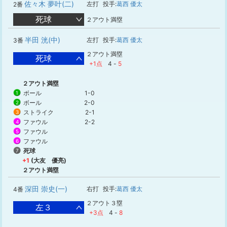
佐々木 夢叶(二)
左打
投手:
葛西 優太
2番
死球
２アウト満塁
半田 洸(中)
左打
投手:
葛西 優太
3番
２アウト満塁
死球
+1点
4
-
5
２アウト満塁
ボール
1-0
1
ボール
2-0
2
ストライク
2-1
3
ファウル
2-2
4
ファウル
5
ファウル
6
死球
7
+1
(大友 優亮)
２アウト満塁
深田 崇史(一)
右打
投手:
葛西 優太
4番
２アウト３塁
左３
+3点
4
-
8