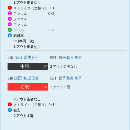
１アウト走者なし
ストライク（空振り）
0-1
1
ファウル
0-2
2
ファウル
3
ファウル
4
ボール
1-2
5
右越本
6
+1
(半田 洸)
１アウト走者なし
深田 崇史(一)
右打
投手:
松谷 隼平
4番
中飛
２アウト走者なし
鎌田 智成(指)
右打
投手:
松谷 隼平
5番
右安
２アウト１塁
２アウト走者なし
ストライク（空振り）
0-1
1
右安
2
２アウト１塁