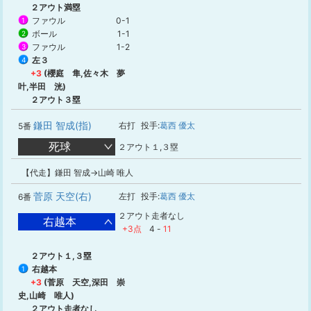
２アウト満塁
ファウル
0-1
1
ボール
1-1
2
ファウル
1-2
3
左３
4
+3
(櫻庭 隼,佐々木 夢
叶,半田 洸)
２アウト３塁
鎌田 智成(指)
右打
投手:
葛西 優太
5番
死球
２アウト１,３塁
【代走】鎌田 智成→山崎 唯人
菅原 天空(右)
左打
投手:
葛西 優太
6番
２アウト走者なし
右越本
+3点
4
-
11
２アウト１,３塁
右越本
1
+3
(菅原 天空,深田 崇
史,山崎 唯人)
２アウト走者なし