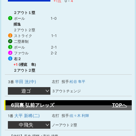
+1点
0
-
4
２アウト１塁
ボール
1-0
1
捕逸
２アウト２塁
ストライク
1-1
2
二塁牽制
P
ボール
2-1
3
ファウル
2-2
4
右２
5
+1
(櫻庭 隼)
２アウト２塁
半田 洸(中)
左打
投手:
松谷 隼平
3番
遊ゴ
３アウトチェンジ
6回裏 弘前アレッズ
TOPへ
大平 新稀(二)
右打
投手:
佐々木 利輝
1番
中飛失
ノーアウト２塁