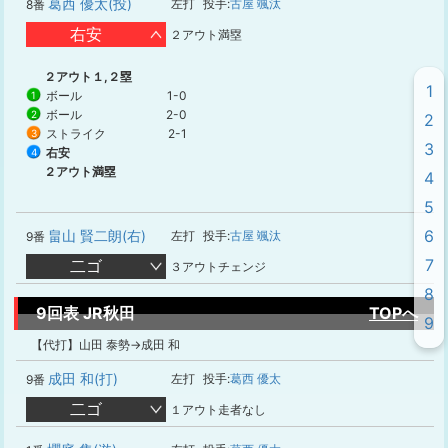
葛西 優太(投)
左打
投手:
古屋 颯汰
8番
右安
２アウト満塁
２アウト１,２塁
1
ボール
1-0
1
ボール
2-0
2
2
ストライク
2-1
3
3
右安
4
２アウト満塁
4
5
6
畠山 賢二朗(右)
左打
投手:
古屋 颯汰
9番
7
二ゴ
３アウトチェンジ
8
9回表 JR秋田
TOPへ
9
【代打】山田 泰勢→成田 和
成田 和(打)
左打
投手:
葛西 優太
9番
二ゴ
１アウト走者なし