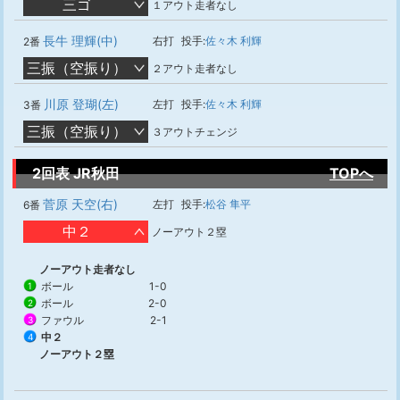
三ゴ
１アウト走者なし
長牛 理輝(中)
右打
投手:
佐々木 利輝
2番
三振（空振り）
２アウト走者なし
川原 登瑚(左)
左打
投手:
佐々木 利輝
3番
三振（空振り）
３アウトチェンジ
2回表 JR秋田
TOPへ
菅原 天空(右)
左打
投手:
松谷 隼平
6番
中２
ノーアウト２塁
ノーアウト走者なし
ボール
1-0
1
ボール
2-0
2
ファウル
2-1
3
中２
4
ノーアウト２塁