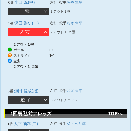
半田 洸(中)
左打
投手:
松谷 隼平
3番
二飛
２アウト１塁
深田 崇史(一)
右打
投手:
松谷 隼平
4番
左安
２アウト１,２塁
２アウト１塁
ボール
1-0
1
ストライク
1-1
2
左安
3
２アウト１,２塁
鎌田 智成(指)
右打
投手:
松谷 隼平
5番
遊ゴ
３アウトチェンジ
1回裏 弘前アレッズ
TOPへ
大平 新稀(二)
右打
投手:
佐々木 利輝
1番