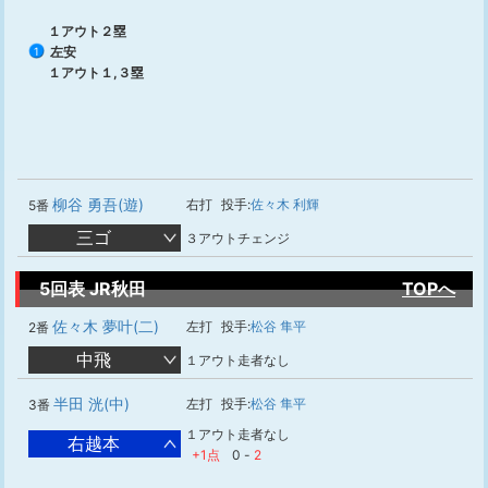
１アウト２塁
左安
1
１アウト１,３塁
柳谷 勇吾(遊)
右打
投手:
佐々木 利輝
5番
三ゴ
３アウトチェンジ
5回表 JR秋田
TOPへ
佐々木 夢叶(二)
左打
投手:
松谷 隼平
2番
中飛
１アウト走者なし
半田 洸(中)
左打
投手:
松谷 隼平
3番
１アウト走者なし
右越本
+1点
0
-
2