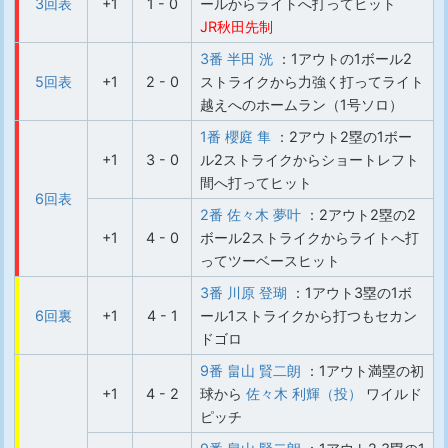
3回表
+1
1 - 0
ールからライトへ打ってヒット
JR秋田先制
3番 半田 洸
：1アウトの1ボール2
5回表
+1
2 - 0
ストライクから力強く打ってライト
越えへのホームラン（1号ソロ）
1番 櫻庭 隼
：2アウト2塁の1ボー
+1
3 - 0
ル2ストライクからショートレフト
間へ打ってヒット
6回表
2番 佐々木 夢叶
：2アウト2塁の2
+1
4 - 0
ボール2ストライクからライトへ打
ってツーベースヒット
3番 川原 登瑚
：1アウト3塁の1ボ
6回裏
+1
4 - 1
ール1ストライクから打つもセカン
ドゴロ
9番 畠山 賢二朗
：1アウト満塁の初
+1
4 - 2
球から
佐々木 利輝（投）
ワイルド
ピッチ