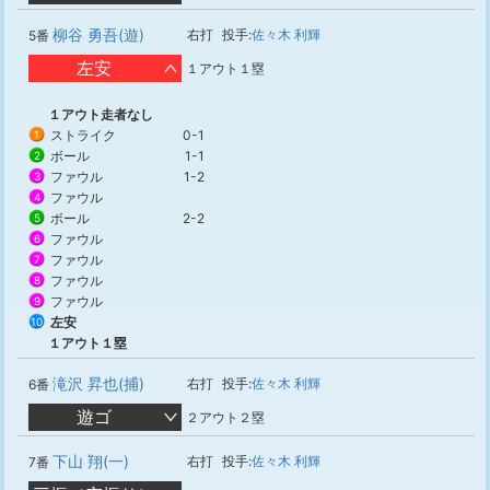
柳谷 勇吾(遊)
右打
投手:
佐々木 利輝
5番
左安
１アウト１塁
１アウト走者なし
ストライク
0-1
1
ボール
1-1
2
ファウル
1-2
3
ファウル
4
ボール
2-2
5
ファウル
6
ファウル
7
ファウル
8
ファウル
9
左安
10
１アウト１塁
滝沢 昇也(捕)
右打
投手:
佐々木 利輝
6番
遊ゴ
２アウト２塁
下山 翔(一)
右打
投手:
佐々木 利輝
7番