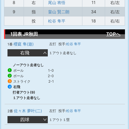
8
右
尾山 将悟
11
右/左
9
指
畠山 賢二朗
34
右/左
投
松谷 隼平
18
右/右
1回表 JR秋田
TOPへ
櫻庭 隼(遊)
左打
投手:
松谷 隼平
1番
右飛
１アウト走者なし
ノーアウト走者なし
ボール
1-0
1
ボール
2-0
2
ストライク
2-1
3
右飛
4
打者アウト(9)
１アウト走者なし
佐々木 夢叶(二)
左打
投手:
松谷 隼平
2番
四球
１アウト１塁