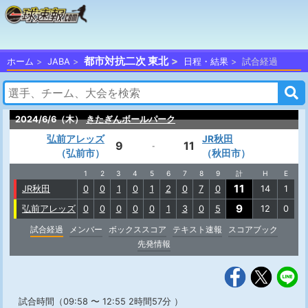
都市対抗二次 東北
ホーム
JABA
日程・結果
試合経過
2024/6/6（木）
きたぎんボールパーク
弘前アレッズ
JR秋田
9
11
-
（弘前市）
（秋田市）
1
2
3
4
5
6
7
8
9
計
H
E
11
JR秋田
0
0
1
0
1
2
0
7
0
14
1
9
弘前アレッズ
0
0
0
0
0
1
3
0
5
12
0
試合経過
メンバー
ボックススコア
テキスト速報
スコアブック
先発情報
試合時間（09:58 〜 12:55 2時間57分 ）