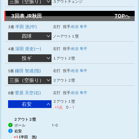
三振（空振り）
３アウトチェンジ
3回表 JR秋田
TOPへ
半田 洸(中)
左打
投手:
松谷 隼平
3番
四球
ノーアウト１塁
深田 崇史(一)
右打
投手:
松谷 隼平
4番
投ギ
１アウト２塁
鎌田 智成(指)
右打
投手:
松谷 隼平
5番
三振（空振り）
２アウト２塁
菅原 天空(右)
左打
投手:
松谷 隼平
6番
２アウト１塁
右安
+1点
0
-
1
２アウト２塁
ボール
1-0
1
右安
2
+1
(半田 洸)