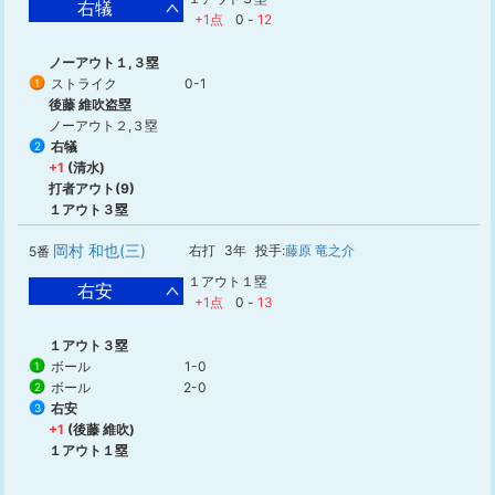
右犠
+1点
0
-
12
ノーアウト１,３塁
ストライク
0-1
1
後藤 維吹盗塁
ノーアウト２,３塁
右犠
2
+1
(清水)
打者アウト(9)
１アウト３塁
岡村 和也(三)
右打
3年
投手:
藤原 竜之介
5番
１アウト１塁
右安
+1点
0
-
13
１アウト３塁
ボール
1-0
1
ボール
2-0
2
右安
3
+1
(後藤 維吹)
１アウト１塁