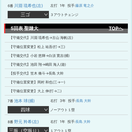
川淵 琉希也(左)
左打
1年
投手:
藤原 竜之介
6番
三ゴ
３アウトチェンジ
5回表 聖隷大
TOPへ
【守備交代】川淵 琉希也→古山 海帆(左)
【守備位置変更】松上 祐吾(打→三)
【守備交代】小岩 悠輝→白須 寛吉(捕)
【守備交代】池田 翔→嶋田 海人(遊)
【投手交代】笠木 脩斗→長島 大幹
【守備位置変更】岡村 和也(三→一)
【守備位置変更】大上 伸(打→二)
池本 球(捕)
右打
3年
投手:
長島 大幹
7番
四球
ノーアウト１塁
野元 羚希(左)
右打
1年
投手:
長島 大幹
8番
三振（空振り）
１アウト１塁