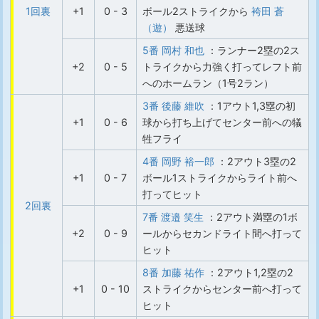
1回裏
+1
0 - 3
ボール2ストライクから
袴田 蒼
（遊）
悪送球
5番 岡村 和也
：ランナー2塁の2ス
+2
0 - 5
トライクから力強く打ってレフト前
へのホームラン（1号2ラン）
3番 後藤 維吹
：1アウト1,3塁の初
+1
0 - 6
球から打ち上げてセンター前への犠
牲フライ
4番 岡野 裕一郎
：2アウト3塁の2
+1
0 - 7
ボール1ストライクからライト前へ
打ってヒット
2回裏
7番 渡邉 笑生
：2アウト満塁の1ボ
+2
0 - 9
ールからセカンドライト間へ打って
ヒット
8番 加藤 祐作
：2アウト1,2塁の2
+1
0 - 10
ストライクからセンター前へ打って
ヒット