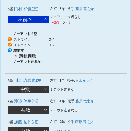
岡村 和也(三)
右打
3年
投手:
藤原 竜之介
5番
ノーアウト走者なし
左前本
+2点
0
-
5
ノーアウト２塁
ストライク
0-1
1
ストライク
0-2
2
左前本
3
+2
(岡村,岡野)
ノーアウト走者なし
川淵 琉希也(左)
左打
1年
投手:
藤原 竜之介
6番
中飛
１アウト走者なし
渡邉 笑生(指)
右打
4年
投手:
藤原 竜之介
7番
右飛
２アウト走者なし
加藤 祐作(捕)
右打
2年
投手:
藤原 竜之介
8番
中飛
３アウトチェンジ