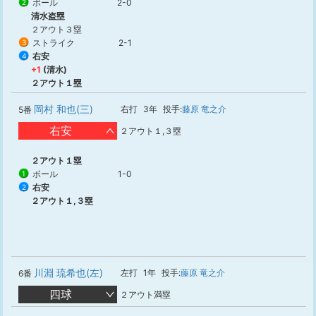
ボール
2-0
2
清水盗塁
２アウト３塁
ストライク
2-1
3
右安
4
+1
(清水)
２アウト１塁
岡村 和也(三)
右打
3年
投手:
藤原 竜之介
5番
右安
２アウト１,３塁
２アウト１塁
ボール
1-0
1
右安
2
２アウト１,３塁
川淵 琉希也(左)
左打
1年
投手:
藤原 竜之介
6番
四球
２アウト満塁