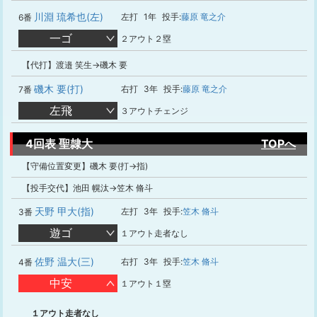
川淵 琉希也(左)
左打
1年
投手:
藤原 竜之介
6番
一ゴ
２アウト２塁
【代打】渡邉 笑生→磯木 要
磯木 要(打)
右打
3年
投手:
藤原 竜之介
7番
左飛
３アウトチェンジ
4回表 聖隷大
TOPへ
【守備位置変更】磯木 要(打→指)
【投手交代】池田 幌汰→笠木 脩斗
天野 甲大(指)
左打
3年
投手:
笠木 脩斗
3番
遊ゴ
１アウト走者なし
佐野 温大(三)
右打
3年
投手:
笠木 脩斗
4番
中安
１アウト１塁
１アウト走者なし