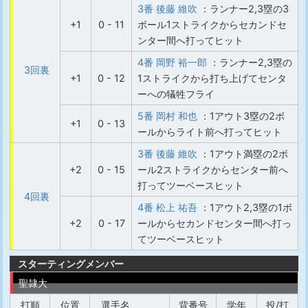
3番 後藤 維吹
：ランナー2,3塁の3
+1
0 - 11
ボール1ストライクからセカンドセ
ンター間へ打ってヒット
4番 岡野 裕一郎
：ランナー2,3塁の
3回裏
+1
0 - 12
1ストライクから打ち上げてセンタ
ーへの犠牲フライ
5番 岡村 和也
：1アウト3塁の2ボ
+1
0 - 13
ールからライト前へ打ってヒット
3番 後藤 維吹
：1アウト満塁の2ボ
+2
0 - 15
ール2ストライクからセンター前へ
打ってツーベースヒット
4回裏
4番 松上 祐吾
：1アウト2,3塁の1ボ
+2
0 - 17
ールからセカンドセンター間へ打っ
てツーベースヒット
スターティングメンバー
聖隷大
打順
位置
選手名
背番号
学年
投/打