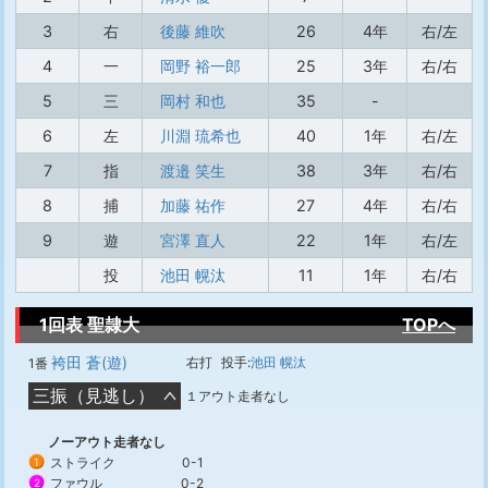
3
右
後藤 維吹
26
4年
右/左
4
一
岡野 裕一郎
25
3年
右/右
5
三
岡村 和也
35
-
6
左
川淵 琉希也
40
1年
右/左
7
指
渡邉 笑生
38
3年
右/右
8
捕
加藤 祐作
27
4年
右/右
9
遊
宮澤 直人
22
1年
右/左
投
池田 幌汰
11
1年
右/右
1回表 聖隷大
TOPへ
袴田 蒼(遊)
右打
投手:
池田 幌汰
1番
三振（見逃し）
１アウト走者なし
ノーアウト走者なし
ストライク
0-1
1
ファウル
0-2
2