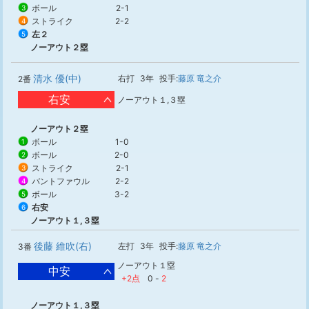
ボール
2-1
3
ストライク
2-2
4
左２
5
ノーアウト２塁
清水 優(中)
右打
3年
投手:
藤原 竜之介
2番
右安
ノーアウト１,３塁
ノーアウト２塁
ボール
1-0
1
ボール
2-0
2
ストライク
2-1
3
バントファウル
2-2
4
ボール
3-2
5
右安
6
ノーアウト１,３塁
後藤 維吹(右)
左打
3年
投手:
藤原 竜之介
3番
ノーアウト１塁
中安
+2点
0
-
2
ノーアウト１,３塁