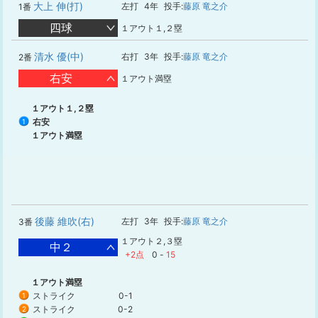
大上 伸(打)
左打
4年
投手:
藤原 竜之介
1番
四球
１アウト１,２塁
清水 優(中)
右打
3年
投手:
藤原 竜之介
2番
右安
１アウト満塁
１アウト１,２塁
右安
1
１アウト満塁
後藤 維吹(右)
左打
3年
投手:
藤原 竜之介
3番
１アウト２,３塁
中２
+2点
0
-
15
１アウト満塁
ストライク
0-1
1
ストライク
0-2
2