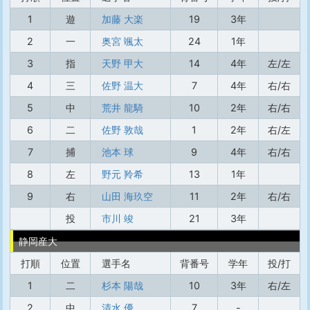
1
遊
加藤 大楽
19
3年
2
一
奥宮 颯太
24
1年
3
指
天野 甲大
14
4年
左/左
4
三
佐野 温大
7
4年
右/右
5
中
荒井 龍騎
10
2年
右/右
6
二
佐野 敦哉
1
2年
右/左
7
捕
池本 球
9
4年
右/右
8
左
野元 羚希
13
1年
9
右
山田 海玖空
11
2年
右/右
投
市川 竣
21
3年
静岡産大
打順
位置
選手名
背番号
学年
投/打
1
二
杉本 陽哉
10
3年
右/左
2
中
清水 優
7
-