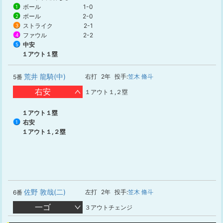
ボール
1-0
1
ボール
2-0
2
ストライク
2-1
3
ファウル
2-2
4
中安
5
１アウト１塁
荒井 龍騎(中)
右打
2年
投手:
笠木 脩斗
5番
右安
１アウト１,２塁
１アウト１塁
右安
1
１アウト１,２塁
佐野 敦哉(二)
左打
2年
投手:
笠木 脩斗
6番
一ゴ
３アウトチェンジ