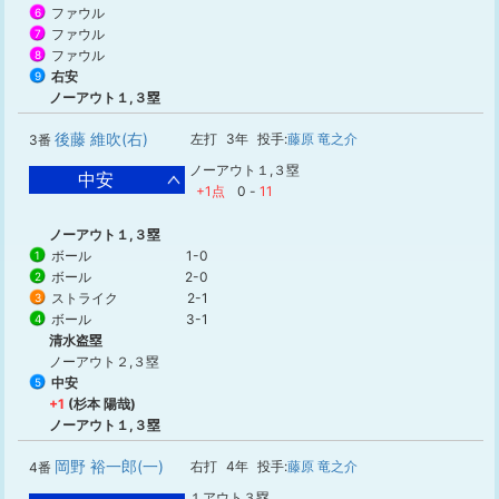
ファウル
6
ファウル
7
ファウル
8
右安
9
ノーアウト１,３塁
後藤 維吹(右)
左打
3年
投手:
藤原 竜之介
3番
ノーアウト１,３塁
中安
+1点
0
-
11
ノーアウト１,３塁
ボール
1-0
1
ボール
2-0
2
ストライク
2-1
3
ボール
3-1
4
清水盗塁
ノーアウト２,３塁
中安
5
+1
(杉本 陽哉)
ノーアウト１,３塁
岡野 裕一郎(一)
右打
4年
投手:
藤原 竜之介
4番
１アウト３塁