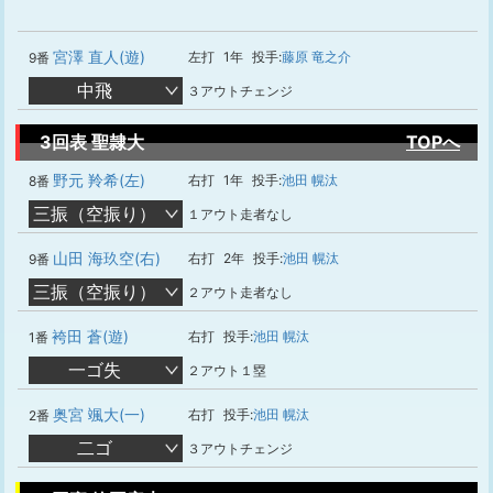
宮澤 直人(遊)
左打
1年
投手:
藤原 竜之介
9番
中飛
３アウトチェンジ
3回表 聖隷大
TOPへ
野元 羚希(左)
右打
1年
投手:
池田 幌汰
8番
三振（空振り）
１アウト走者なし
山田 海玖空(右)
右打
2年
投手:
池田 幌汰
9番
三振（空振り）
２アウト走者なし
袴田 蒼(遊)
右打
投手:
池田 幌汰
1番
一ゴ失
２アウト１塁
奥宮 颯大(一)
右打
投手:
池田 幌汰
2番
二ゴ
３アウトチェンジ