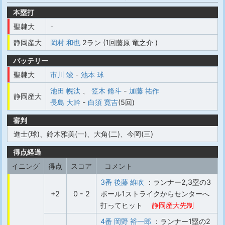
本塁打
聖隷大
-
静岡産大
岡村 和也
2ラン (1回藤原 竜之介 )
バッテリー
聖隷大
市川 竣
-
池本 球
池田 幌汰
、
笠木 脩斗
-
加藤 祐作
静岡産大
長島 大幹
-
白須 寛吉
(5回)
審判
進士(球)、鈴木雅美(一)、大角(二)、今岡(三)
得点経過
イニング
得点
スコア
コメント
3番 後藤 維吹
：ランナー2,3塁の3
+2
0 - 2
ボール1ストライクからセンターへ
打ってヒット
静岡産大先制
4番 岡野 裕一郎
：ランナー1塁の2