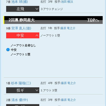
池本 球(捕)
右打
3年
投手:
池田 幌汰
7番
左飛
３アウトチェンジ
2回裏 静岡産大
TOPへ
宮澤 直人(遊)
左打
1年
投手:
藤原 竜之介
9番
中安
ノーアウト１塁
ノーアウト走者なし
中安
1
ノーアウト１塁
杉本 陽哉(二)
左打
4年
投手:
藤原 竜之介
1番
投ギ
１アウト３塁
清水 優(中)
右打
3年
投手:
藤原 竜之介
2番