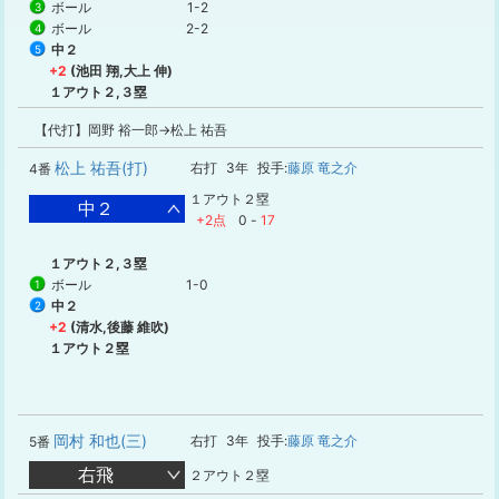
ボール
1-2
3
ボール
2-2
4
中２
5
+2
(池田 翔,大上 伸)
１アウト２,３塁
【代打】岡野 裕一郎→松上 祐吾
松上 祐吾(打)
右打
3年
投手:
藤原 竜之介
4番
１アウト２塁
中２
+2点
0
-
17
１アウト２,３塁
ボール
1-0
1
中２
2
+2
(清水,後藤 維吹)
１アウト２塁
岡村 和也(三)
右打
3年
投手:
藤原 竜之介
5番
右飛
２アウト２塁