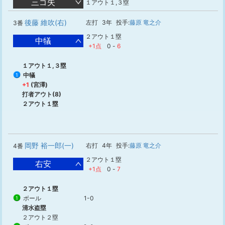
三ゴ失
１アウト１,３塁
後藤 維吹(右)
左打
3年
投手:
藤原 竜之介
3番
２アウト１塁
中犠
+1点
0
-
6
１アウト１,３塁
中犠
1
+1
(宮澤)
打者アウト(8)
２アウト１塁
岡野 裕一郎(一)
右打
4年
投手:
藤原 竜之介
4番
２アウト１塁
右安
+1点
0
-
7
２アウト１塁
ボール
1-0
1
清水盗塁
２アウト２塁