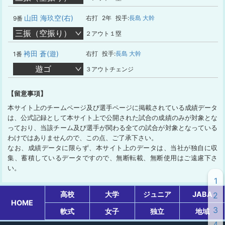
山田 海玖空(右)
右打
2年
投手:
長島 大幹
9番
三振（空振り）
２アウト１塁
袴田 蒼(遊)
右打
投手:
長島 大幹
1番
遊ゴ
３アウトチェンジ
【留意事項】
本サイト上のチームページ及び選手ページに掲載されている成績データ
は、公式記録として本サイト上で公開された試合の成績のみが対象とな
っており、当該チーム及び選手が関わる全ての試合が対象となっている
わけではありませんので、この点、ご了承下さい。
なお、成績データに限らず、本サイト上のデータは、当社が独自に収
集、蓄積しているデータですので、無断転載、無断使用はご遠慮下さ
い。
1
高校
大学
ジュニア
JABA
2
HOME
3
軟式
女子
独立
地域
4