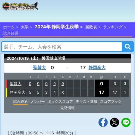
2024年 静岡学生秋季
ホーム
大学
勝敗表
ランキング
試合経過
2024/10/19（土）
磐田城山球場
0
17
聖隷大
静岡産大
-
1
2
3
4
5
6
7
8
9
計
H
E
0
聖隷大
0
0
0
0
0
3
3
17
静岡産大
5
5
3
4
X
17
1
試合経過
メンバー
ボックススコア
テキスト速報
スコアブック
先発情報
試合時間（09:56 〜 11:16 1時間20分 ）