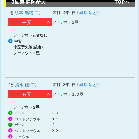
3回裏 静岡産大
TOPへ
杉本 陽哉(二)
左打
4年
投手:
藤原 竜之介
1番
中安
ノーアウト２塁
ノーアウト走者なし
中安
1
中堅手失策(後逸)
ノーアウト２塁
清水 優(中)
右打
3年
投手:
藤原 竜之介
2番
右安
ノーアウト１,３塁
ノーアウト２塁
ボール
1-0
1
バントファウル
1-1
2
ボール
2-1
3
バントファウル
2-2
4
ファウル
5