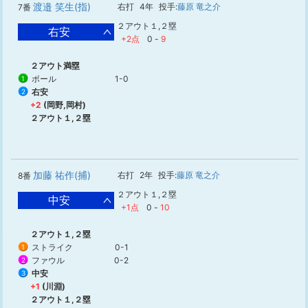
渡邉 笑生(指)
右打
4年
投手:
藤原 竜之介
7番
２アウト１,２塁
右安
+2点
0
-
9
２アウト満塁
ボール
1-0
1
右安
2
+2
(岡野,岡村)
２アウト１,２塁
加藤 祐作(捕)
右打
2年
投手:
藤原 竜之介
8番
２アウト１,２塁
中安
+1点
0
-
10
２アウト１,２塁
ストライク
0-1
1
ファウル
0-2
2
中安
3
+1
(川淵)
２アウト１,２塁