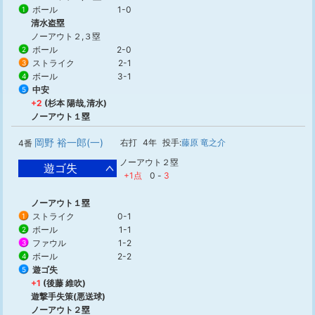
ボール
1-0
1
清水盗塁
ノーアウト２,３塁
ボール
2-0
2
ストライク
2-1
3
ボール
3-1
4
中安
5
+2
(杉本 陽哉,清水)
ノーアウト１塁
岡野 裕一郎(一)
右打
4年
投手:
藤原 竜之介
4番
ノーアウト２塁
遊ゴ失
+1点
0
-
3
ノーアウト１塁
ストライク
0-1
1
ボール
1-1
2
ファウル
1-2
3
ボール
2-2
4
遊ゴ失
5
+1
(後藤 維吹)
遊撃手失策(悪送球)
ノーアウト２塁