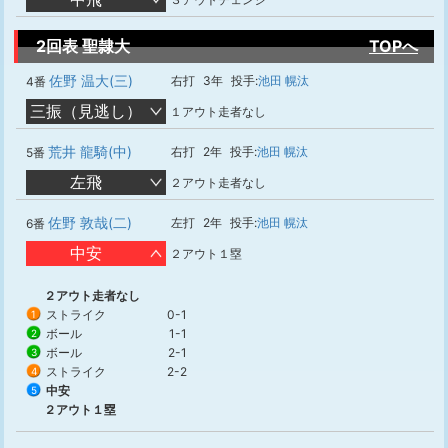
2回表 聖隷大
TOPへ
佐野 温大(三)
右打
3年
投手:
池田 幌汰
4番
三振（見逃し）
１アウト走者なし
荒井 龍騎(中)
右打
2年
投手:
池田 幌汰
5番
左飛
２アウト走者なし
佐野 敦哉(二)
左打
2年
投手:
池田 幌汰
6番
中安
２アウト１塁
２アウト走者なし
ストライク
0-1
1
ボール
1-1
2
ボール
2-1
3
ストライク
2-2
4
中安
5
２アウト１塁