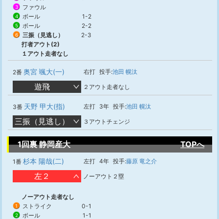
ファウル
3
ボール
1-2
4
ボール
2-2
5
三振（見逃し）
2-3
6
打者アウト(2)
１アウト走者なし
奥宮 颯大(一)
右打
投手:
池田 幌汰
2番
遊飛
２アウト走者なし
天野 甲大(指)
左打
3年
投手:
池田 幌汰
3番
三振（見逃し）
３アウトチェンジ
1回裏 静岡産大
TOPへ
杉本 陽哉(二)
左打
4年
投手:
藤原 竜之介
1番
左２
ノーアウト２塁
ノーアウト走者なし
ストライク
0-1
1
ボール
1-1
2