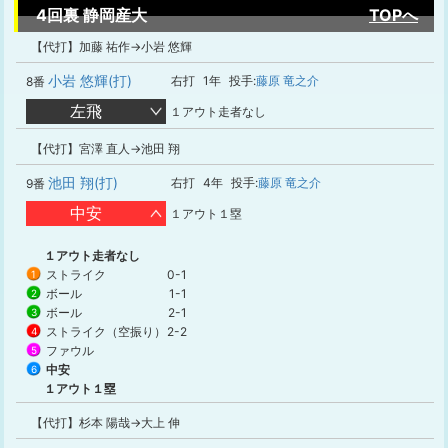
4回裏 静岡産大
TOPへ
【代打】加藤 祐作→小岩 悠輝
小岩 悠輝(打)
右打
1年
投手:
藤原 竜之介
8番
左飛
１アウト走者なし
【代打】宮澤 直人→池田 翔
池田 翔(打)
右打
4年
投手:
藤原 竜之介
9番
中安
１アウト１塁
１アウト走者なし
ストライク
0-1
1
ボール
1-1
2
ボール
2-1
3
ストライク（空振り）
2-2
4
ファウル
5
中安
6
１アウト１塁
【代打】杉本 陽哉→大上 伸