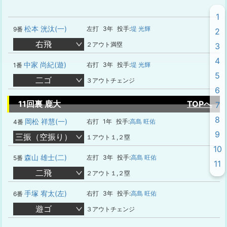
1
松本 洸汰(一)
左打
3年
投手:
堤 光輝
9番
2
右飛
２アウト満塁
3
4
中家 尚紀(遊)
右打
3年
投手:
堤 光輝
1番
5
二ゴ
３アウトチェンジ
6
11回裏 鹿大
TOPへ
7
8
岡松 祥慧(一)
右打
1年
投手:
高島 旺佑
4番
9
三振（空振り）
１アウト１,２塁
10
森山 雄士(二)
左打
3年
投手:
高島 旺佑
5番
11
二飛
２アウト１,２塁
手塚 宥太(左)
右打
3年
投手:
高島 旺佑
6番
遊ゴ
３アウトチェンジ