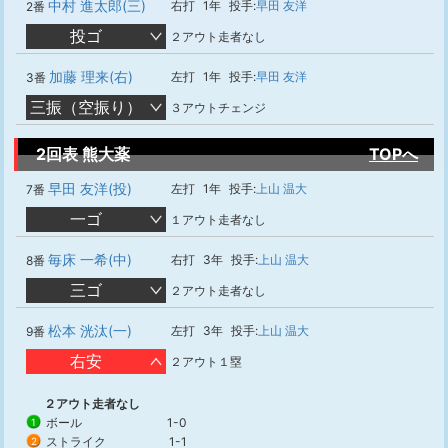
中村 進太郎(三)
右打
1年
投手:
早田 友洋
2番
投ゴ
２アウト走者なし
加藤 理来(右)
左打
1年
投手:
早田 友洋
3番
三振（空振り）
３アウトチェンジ
2回表 熊大薬
TOPへ
早田 友洋(投)
左打
1年
投手:
上山 温大
7番
一ゴ
１アウト走者なし
毎床 一希(中)
右打
3年
投手:
上山 温大
8番
三ゴ
２アウト走者なし
松本 洸汰(一)
左打
3年
投手:
上山 温大
9番
右安
２アウト１塁
２アウト走者なし
ボール
1-0
1
ストライク
1-1
2