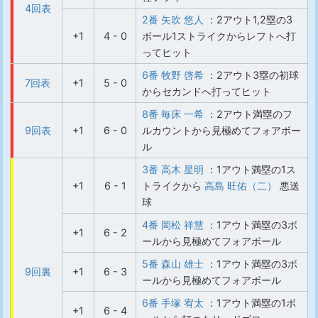
4回表
2番 矢吹 悠人
：2アウト1,2塁の3
+1
4 - 0
ボール1ストライクからレフトへ打
ってヒット
6番 牧野 啓希
：2アウト3塁の初球
7回表
+1
5 - 0
からセカンドへ打ってヒット
8番 毎床 一希
：2アウト満塁のフ
9回表
+1
6 - 0
ルカウントから見極めてフォアボー
ル
3番 高木 星明
：1アウト満塁の1ス
+1
6 - 1
トライクから
高島 旺佑（二）
悪送
球
4番 岡松 祥慧
：1アウト満塁の3ボ
+1
6 - 2
ールから見極めてフォアボール
5番 森山 雄士
：1アウト満塁の3ボ
9回裏
+1
6 - 3
ールから見極めてフォアボール
6番 手塚 宥太
：1アウト満塁の1ボ
+1
6 - 4