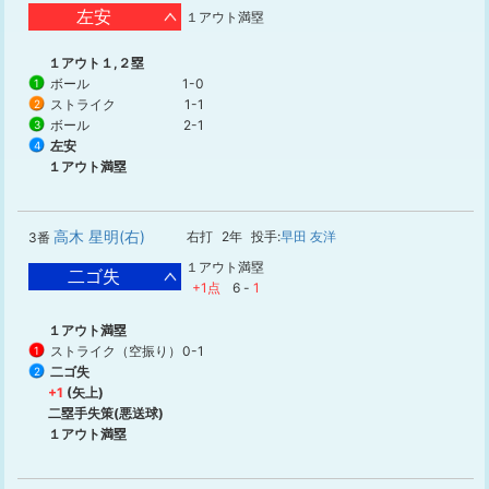
左安
１アウト満塁
１アウト１,２塁
ボール
1-0
1
ストライク
1-1
2
ボール
2-1
3
左安
4
１アウト満塁
高木 星明(右)
右打
2年
投手:
早田 友洋
3番
１アウト満塁
二ゴ失
+1点
6
-
1
１アウト満塁
ストライク（空振り）
0-1
1
二ゴ失
2
+1
(矢上)
二塁手失策(悪送球)
１アウト満塁