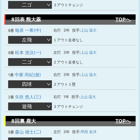
二ゴ
３アウトチェンジ
8回表 熊大薬
TOPへ
毎床 一希(中)
右打
3年
投手:
上山 温大
8番
左飛
１アウト走者なし
松本 洸汰(一)
左打
3年
投手:
上山 温大
9番
二ゴ
２アウト走者なし
中家 尚紀(遊)
右打
3年
投手:
上山 温大
1番
四球
２アウト１塁
矢吹 悠人(三)
右打
1年
投手:
上山 温大
2番
遊飛
３アウトチェンジ
8回裏 鹿大
TOPへ
森山 雄士(二)
左打
3年
投手:
早田 友洋
5番