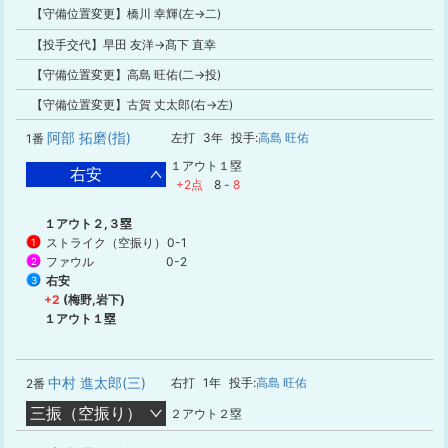
【守備位置変更】橋川 幸輝(左→二)
【投手交代】早田 友洋→髙下 直幸
【守備位置変更】高島 旺佑(二→投)
【守備位置変更】古賀 丈太郎(右→左)
阿部 拓磨(指)
左打
3年
投手:
高島 旺佑
1番
１アウト１塁
右安
+2点
8
-
8
１アウト２,３塁
ストライク（空振り）
0-1
1
ファウル
0-2
2
右安
3
+2
(梅野,岩下)
１アウト１塁
中村 進太郎(三)
右打
1年
投手:
高島 旺佑
2番
三振（空振り）
２アウト２塁