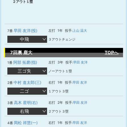
２アウト１塁
早田 友洋(投)
左打
1年
投手:
上山 温大
7番
中飛
３アウトチェンジ
7回裏 鹿大
TOPへ
阿部 拓磨(指)
左打
3年
投手:
早田 友洋
1番
三ゴ失
ノーアウト１塁
中村 進太郎(三)
右打
1年
投手:
早田 友洋
2番
二ゴ
１アウト３塁
高木 星明(右)
右打
2年
投手:
早田 友洋
3番
右飛
２アウト３塁
岡松 祥慧(一)
右打
1年
投手:
早田 友洋
4番