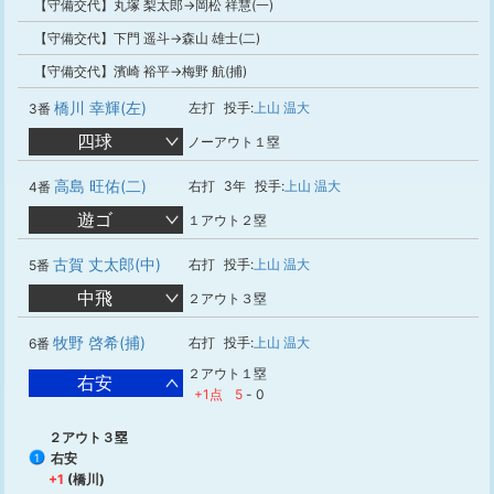
【守備交代】丸塚 梨太郎→岡松 祥慧(一)
【守備交代】下門 遥斗→森山 雄士(二)
【守備交代】濱崎 裕平→梅野 航(捕)
橋川 幸輝(左)
左打
投手:
上山 温大
3番
四球
ノーアウト１塁
高島 旺佑(二)
右打
3年
投手:
上山 温大
4番
遊ゴ
１アウト２塁
古賀 丈太郎(中)
右打
投手:
上山 温大
5番
中飛
２アウト３塁
牧野 啓希(捕)
右打
投手:
上山 温大
6番
２アウト１塁
右安
+1点
5
-
0
２アウト３塁
右安
1
+1
(橋川)