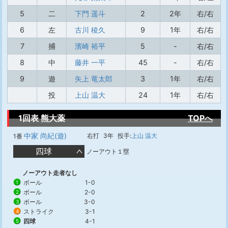
5
二
下門 遥斗
2
2年
右/右
6
左
古川 稜久
9
1年
右/右
7
捕
濱崎 裕平
5
-
右/右
8
中
藤井 一平
45
-
右/右
9
遊
矢上 竜太郎
3
1年
右/右
投
上山 温大
24
1年
右/右
1回表 熊大薬
TOPへ
中家 尚紀(遊)
右打
3年
投手:
上山 温大
1番
四球
ノーアウト１塁
ノーアウト走者なし
ボール
1-0
1
ボール
2-0
2
ボール
3-0
3
ストライク
3-1
4
四球
4-1
5