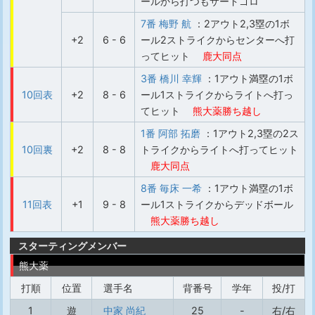
ールから打つもサードゴロ
7番 梅野 航
：2アウト2,3塁の1ボ
+2
6 - 6
ール2ストライクからセンターへ打
ってヒット
鹿大同点
3番 橋川 幸輝
：1アウト満塁の1ボ
10回表
+2
8 - 6
ール1ストライクからライトへ打っ
てヒット
熊大薬勝ち越し
1番 阿部 拓磨
：1アウト2,3塁の2ス
10回裏
+2
8 - 8
トライクからライトへ打ってヒット
鹿大同点
8番 毎床 一希
：1アウト満塁の1ボ
11回表
+1
9 - 8
ール1ストライクからデッドボール
熊大薬勝ち越し
スターティングメンバー
熊大薬
打順
位置
選手名
背番号
学年
投/打
1
遊
中家 尚紀
25
-
右/右