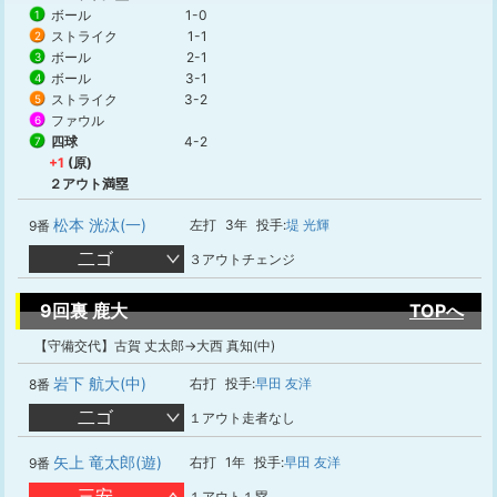
ボール
1-0
1
ストライク
1-1
2
ボール
2-1
3
ボール
3-1
4
ストライク
3-2
5
ファウル
6
四球
4-2
7
+1
(原)
２アウト満塁
松本 洸汰(一)
左打
3年
投手:
堤 光輝
9番
二ゴ
３アウトチェンジ
9回裏 鹿大
TOPへ
【守備交代】古賀 丈太郎→大西 真知(中)
岩下 航大(中)
右打
投手:
早田 友洋
8番
二ゴ
１アウト走者なし
矢上 竜太郎(遊)
右打
1年
投手:
早田 友洋
9番
三安
１アウト１塁