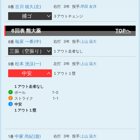
古川 稜久(左)
右打
3年
投手:
早田 友洋
6番
捕ゴ
３アウトチェンジ
6回表 熊大薬
TOPへ
毎床 一希(中)
右打
3年
投手:
上山 温大
8番
三振（空振り）
１アウト走者なし
松本 洸汰(一)
左打
3年
投手:
上山 温大
9番
中安
１アウト１塁
１アウト走者なし
ボール
1-0
1
ストライク
1-1
2
中安
3
１アウト１塁
中家 尚紀(遊)
右打
3年
投手:
上山 温大
1番