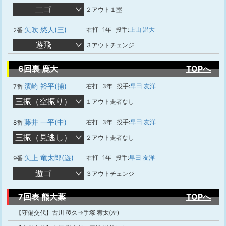
二ゴ
２アウト１塁
矢吹 悠人(三)
右打
1年
投手:
上山 温大
2番
遊飛
３アウトチェンジ
6回裏 鹿大
TOPへ
濱崎 裕平(捕)
右打
3年
投手:
早田 友洋
7番
三振（空振り）
１アウト走者なし
藤井 一平(中)
右打
3年
投手:
早田 友洋
8番
三振（見逃し）
２アウト走者なし
矢上 竜太郎(遊)
右打
1年
投手:
早田 友洋
9番
遊ゴ
３アウトチェンジ
7回表 熊大薬
TOPへ
【守備交代】古川 稜久→手塚 宥太(左)