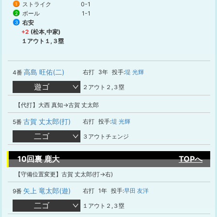
ストライク
0-1
1
ボール
1-1
2
右安
3
+2
(松本,中家)
１アウト１,３塁
高島 旺佑(二)
右打
3年
投手:
堤 光輝
4番
遊ゴ
２アウト２,３塁
【代打】大西 真知→古賀 丈太郎
古賀 丈太郎(打)
右打
投手:
堤 光輝
5番
二ゴ
３アウトチェンジ
10回裏 鹿大
TOPへ
【守備位置変更】古賀 丈太郎(打→右)
矢上 竜太郎(遊)
右打
1年
投手:
早田 友洋
9番
二ゴ
１アウト２,３塁