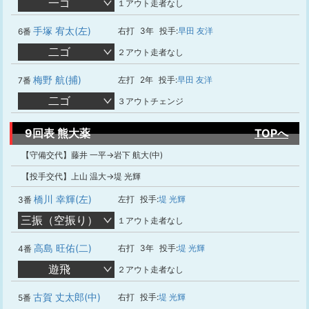
一ゴ
１アウト走者なし
手塚 宥太(左)
右打
3年
投手:
早田 友洋
6番
二ゴ
２アウト走者なし
梅野 航(捕)
左打
2年
投手:
早田 友洋
7番
二ゴ
３アウトチェンジ
9回表 熊大薬
TOPへ
【守備交代】藤井 一平→岩下 航大(中)
【投手交代】上山 温大→堤 光輝
橋川 幸輝(左)
左打
投手:
堤 光輝
3番
三振（空振り）
１アウト走者なし
高島 旺佑(二)
右打
3年
投手:
堤 光輝
4番
遊飛
２アウト走者なし
古賀 丈太郎(中)
右打
投手:
堤 光輝
5番