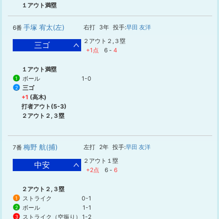
１アウト満塁
手塚 宥太(左)
右打
3年
投手:
早田 友洋
6番
２アウト２,３塁
三ゴ
+1点
6
-
4
１アウト満塁
ボール
1-0
1
三ゴ
2
+1
(高木)
打者アウト(5-3)
２アウト２,３塁
梅野 航(捕)
左打
2年
投手:
早田 友洋
7番
２アウト１塁
中安
+2点
6
-
6
２アウト２,３塁
ストライク
0-1
1
ボール
1-1
2
ストライク（空振り）
1-2
3