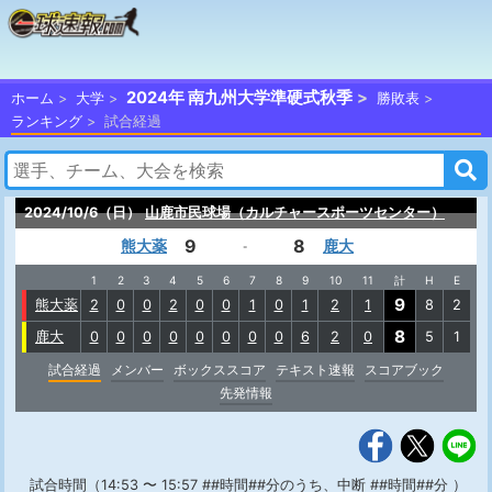
2024年 南九州大学準硬式秋季
ホーム
大学
勝敗表
ランキング
試合経過
2024/10/6（日）
山鹿市民球場（カルチャースポーツセンター）
9
8
熊大薬
鹿大
-
1
2
3
4
5
6
7
8
9
10
11
計
H
E
9
熊大薬
2
0
0
2
0
0
1
0
1
2
1
8
2
8
鹿大
0
0
0
0
0
0
0
0
6
2
0
5
1
試合経過
メンバー
ボックススコア
テキスト速報
スコアブック
先発情報
試合時間（14:53 〜 15:57 ##時間##分のうち、中断 ##時間##分 ）