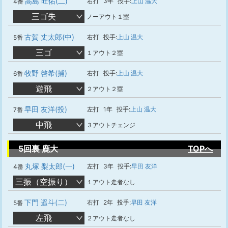
高島 旺佑(二)
右打
3年
投手:
上山 温大
4番
三ゴ失
ノーアウト１塁
古賀 丈太郎(中)
右打
投手:
上山 温大
5番
三ゴ
１アウト２塁
牧野 啓希(捕)
右打
投手:
上山 温大
6番
遊飛
２アウト２塁
早田 友洋(投)
左打
1年
投手:
上山 温大
7番
中飛
３アウトチェンジ
5回裏 鹿大
TOPへ
丸塚 梨太郎(一)
左打
3年
投手:
早田 友洋
4番
三振（空振り）
１アウト走者なし
下門 遥斗(二)
右打
2年
投手:
早田 友洋
5番
左飛
２アウト走者なし