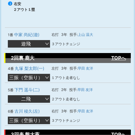
右安
3
２アウト１塁
中家 尚紀(遊)
右打
3年
投手:
上山 温大
1番
遊飛
３アウトチェンジ
2回裏 鹿大
TOPへ
丸塚 梨太郎(一)
左打
3年
投手:
早田 友洋
4番
三振（空振り）
１アウト走者なし
下門 遥斗(二)
右打
2年
投手:
早田 友洋
5番
二飛
２アウト走者なし
古川 稜久(左)
右打
3年
投手:
早田 友洋
6番
三振（空振り）
３アウトチェンジ
3回表 熊大薬
TOPへ