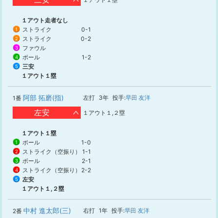
１アウト走者なし
ストライク
0-1
1
ストライク
0-2
2
ファウル
3
ボール
1-2
4
三安
5
１アウト１塁
阿部 拓磨(指)
左打
3年
投手:
早田 友洋
1番
左安
１アウト１,２塁
１アウト１塁
ボール
1-0
1
ストライク（空振り）
1-1
2
ボール
2-1
3
ストライク（空振り）
2-2
4
左安
5
１アウト１,２塁
中村 進太郎(三)
右打
1年
投手:
早田 友洋
2番