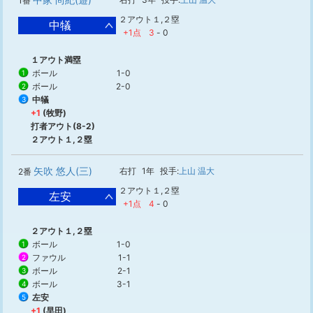
1番
２アウト１,２塁
中犠
+1点
3
-
0
１アウト満塁
ボール
1-0
1
ボール
2-0
2
中犠
3
+1
(牧野)
打者アウト(8-2)
２アウト１,２塁
矢吹 悠人(三)
右打
1年
投手:
上山 温大
2番
２アウト１,２塁
左安
+1点
4
-
0
２アウト１,２塁
ボール
1-0
1
ファウル
1-1
2
ボール
2-1
3
ボール
3-1
4
左安
5
+1
(早田)