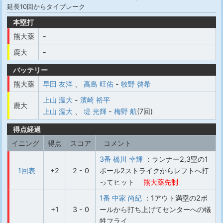
延長10回からタイブレーク
本塁打
熊大薬
-
鹿大
-
バッテリー
熊大薬
早田 友洋
、
高島 旺佑
-
牧野 啓希
上山 温大
-
濱崎 裕平
鹿大
上山 温大
、
堤 光輝
-
梅野 航
(7回)
得点経過
イニング
得点
スコア
コメント
3番 橋川 幸輝
：ランナー2,3塁の1
1回表
+2
2 - 0
ボール2ストライクからレフトへ打
ってヒット
熊大薬先制
1番 中家 尚紀
：1アウト満塁の2ボ
+1
3 - 0
ールから打ち上げてセンターへの犠
牲フライ