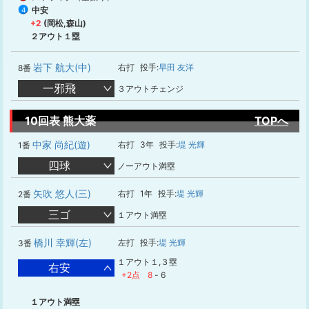
中安
4
+2
(岡松,森山)
２アウト１塁
岩下 航大(中)
右打
投手:
早田 友洋
8番
一邪飛
３アウトチェンジ
10回表 熊大薬
TOPへ
中家 尚紀(遊)
右打
3年
投手:
堤 光輝
1番
四球
ノーアウト満塁
矢吹 悠人(三)
右打
1年
投手:
堤 光輝
2番
三ゴ
１アウト満塁
橋川 幸輝(左)
左打
投手:
堤 光輝
3番
１アウト１,３塁
右安
+2点
8
-
6
１アウト満塁