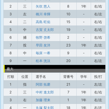
2
三
矢吹 悠人
8
1年
右/右
3
左
橋川 幸輝
10
-
右/左
4
二
高島 旺佑
15
-
右/右
5
中
古賀 丈太郎
19
-
右/右
6
捕
牧野 啓希
2
-
右/右
7
投
早田 友洋
23
1年
左/左
8
中
毎床 一希
9
-
右/右
9
一
松本 洸汰
20
-
右/左
鹿大
打順
位置
選手名
背番号
学年
投/打
1
指
阿部 拓磨
21
-
左/左
2
三
中村 進太郎
7
1年
右/右
3
右
加藤 理来
1
1年
右/左
4
一
丸塚 梨太郎
18
1年
右/左