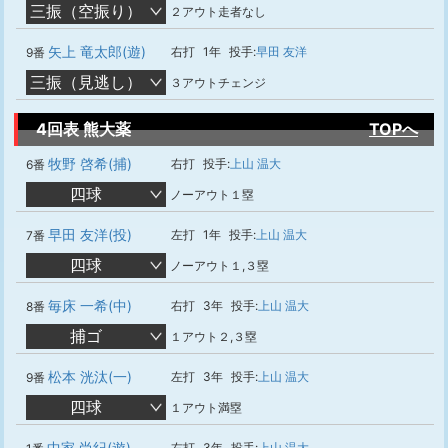
三振（空振り）
２アウト走者なし
矢上 竜太郎(遊)
右打
1年
投手:
早田 友洋
9番
三振（見逃し）
３アウトチェンジ
4回表 熊大薬
TOPへ
牧野 啓希(捕)
右打
投手:
上山 温大
6番
四球
ノーアウト１塁
早田 友洋(投)
左打
1年
投手:
上山 温大
7番
四球
ノーアウト１,３塁
毎床 一希(中)
右打
3年
投手:
上山 温大
8番
捕ゴ
１アウト２,３塁
松本 洸汰(一)
左打
3年
投手:
上山 温大
9番
四球
１アウト満塁
中家 尚紀(遊)
右打
3年
投手:
上山 温大