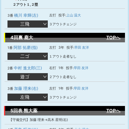
２アウト１,２塁
橋川 幸輝(左)
左打
投手:
上山 温大
3番
三飛
３アウトチェンジ
4回裏 鹿大
TOPへ
阿部 拓磨(指)
左打
3年
投手:
早田 友洋
1番
二ゴ
１アウト走者なし
中村 進太郎(三)
右打
1年
投手:
早田 友洋
2番
遊ゴ
２アウト走者なし
加藤 理来(右)
左打
1年
投手:
早田 友洋
3番
左飛
３アウトチェンジ
5回表 熊大薬
TOPへ
【守備交代】加藤 理来→高木 星明(右)