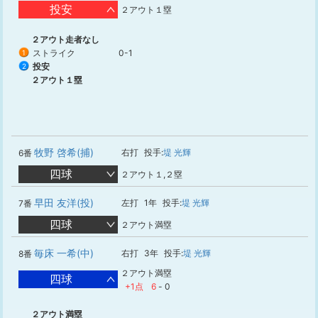
投安
２アウト１塁
２アウト走者なし
ストライク
0-1
1
投安
2
２アウト１塁
牧野 啓希(捕)
右打
投手:
堤 光輝
6番
四球
２アウト１,２塁
早田 友洋(投)
左打
1年
投手:
堤 光輝
7番
四球
２アウト満塁
毎床 一希(中)
右打
3年
投手:
堤 光輝
8番
２アウト満塁
四球
+1点
6
-
0
２アウト満塁