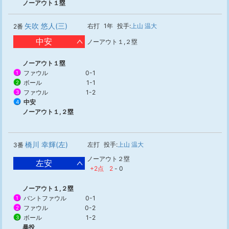
ノーアウト１塁
矢吹 悠人(三)
右打
1年
投手:
上山 温大
2番
中安
ノーアウト１,２塁
ノーアウト１塁
ファウル
0-1
1
ボール
1-1
2
ファウル
1-2
3
中安
4
ノーアウト１,２塁
橋川 幸輝(左)
左打
投手:
上山 温大
3番
ノーアウト２塁
左安
+2点
2
-
0
ノーアウト１,２塁
バントファウル
0-1
1
ファウル
0-2
2
ボール
1-2
3
暴投