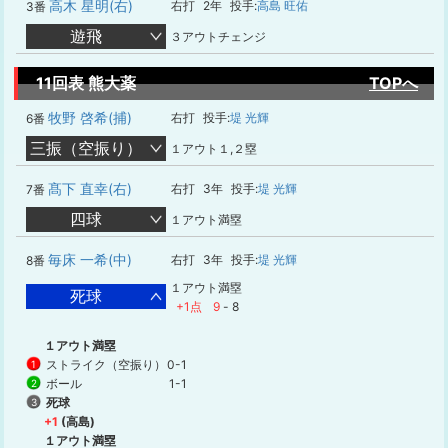
高木 星明(右)
右打
2年
投手:
高島 旺佑
3番
遊飛
３アウトチェンジ
11回表 熊大薬
TOPへ
牧野 啓希(捕)
右打
投手:
堤 光輝
6番
三振（空振り）
１アウト１,２塁
髙下 直幸(右)
右打
3年
投手:
堤 光輝
7番
四球
１アウト満塁
毎床 一希(中)
右打
3年
投手:
堤 光輝
8番
１アウト満塁
死球
+1点
9
-
8
１アウト満塁
ストライク（空振り）
0-1
1
ボール
1-1
2
死球
3
+1
(高島)
１アウト満塁