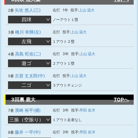
矢吹 悠人(三)
右打
1年
投手:
上山 温大
2番
四球
ノーアウト１塁
橋川 幸輝(左)
左打
投手:
上山 温大
3番
左飛
１アウト２塁
高島 旺佑(二)
右打
3年
投手:
上山 温大
4番
遊ゴ
２アウト１塁
古賀 丈太郎(中)
右打
投手:
上山 温大
5番
二ゴ
３アウトチェンジ
3回裏 鹿大
TOPへ
濱崎 裕平(捕)
右打
3年
投手:
早田 友洋
7番
三振（空振り）
１アウト走者なし
藤井 一平(中)
右打
3年
投手:
早田 友洋
8番