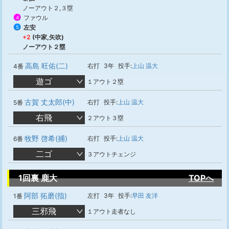
ノーアウト２,３塁
ファウル
4
左安
5
+2
(中家,矢吹)
ノーアウト２塁
高島 旺佑(二)
右打
3年
投手:
上山 温大
4番
遊ゴ
１アウト２塁
古賀 丈太郎(中)
右打
投手:
上山 温大
5番
右飛
２アウト３塁
牧野 啓希(捕)
右打
投手:
上山 温大
6番
二ゴ
３アウトチェンジ
1回裏 鹿大
TOPへ
阿部 拓磨(指)
左打
3年
投手:
早田 友洋
1番
三邪飛
１アウト走者なし