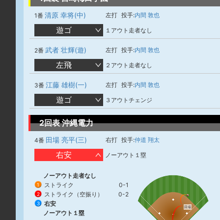
清原 幸将(中)
左打
投手:
内間 敦也
1番
遊ゴ
１アウト走者なし
武者 壮輝(遊)
左打
投手:
内間 敦也
2番
左飛
２アウト走者なし
江藤 雄樹(一)
左打
投手:
内間 敦也
3番
遊ゴ
３アウトチェンジ
2回表 沖縄電力
田場 亮平(三)
右打
投手:
仲道 翔太
4番
右安
ノーアウト１塁
ノーアウト走者なし
ストライク
0-1
1
ストライク（空振り）
0-2
2
右安
3
田場
ノーアウト１塁