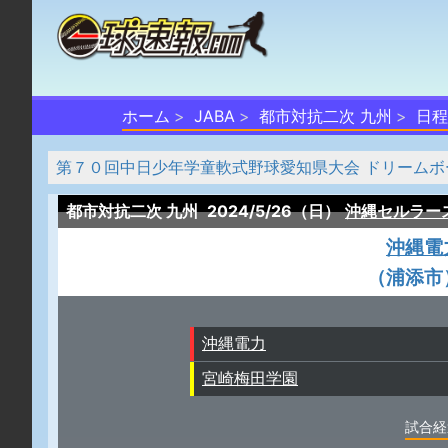
ホーム
JABA
都市対抗二次 九州
日程
第７０回中日少年学童軟式野球愛知県大会 ドリームボ
都市対抗二次 九州
2024/5/26（日）
沖縄セルラー
沖縄電
（浦添市
沖縄電力
宮崎梅田学園
試合経