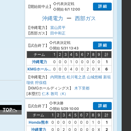
◇代表決定戦
詳 細
【
開始前中止
】
◇開始 6/1 12:00
沖縄電力
ー
西部ガス
【沖縄電力】
當山昇平
【西部ガス】
田中和正
◇代表決定戦
詳 細
【
試合終了
】
◇開始 5/31 13:43
チーム
1
2
3
4
5
6
7
8
9
計
沖縄電力
0
0
0
1
0
0
0
0
0
1
KMGホールディングス
0
0
0
4
0
0
2
0
X
6
【沖縄電力】
内間敦也
松川竜之丞
山城悠輔
新垣
瑠依
狩俣穏
【KMGホールディングス】
木下里都
[本塁打]
仁木 敦司（K）
◇準決勝
詳 細
【
試合終了
】
◇開始 5/29 10:00
TOPへ
チーム
1
2
3
4
5
6
7
8
9
計
Honda熊本
0
0
0
0
0
0
0
1
0
1
沖縄電力
0
0
2
0
0
0
0
0
X
2