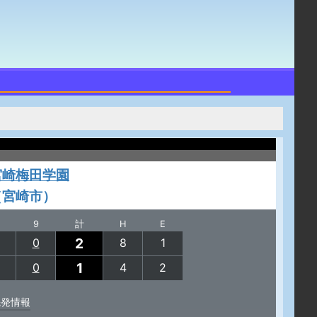
宮崎梅田学園
（宮崎市）
9
計
H
E
2
0
8
1
1
0
4
2
先発情報