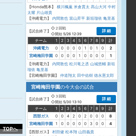
【Honda熊本】
横川楓薫
米倉貫太
髙山大河
中村
太耀
片山雄貴
【沖縄電力】
内間敦也
當山昇平
新垣瑠依
亀里基
◇２回戦
詳 細
【
試合終了
】
◇開始 5/26 12:39
チーム
1
2
3
4
5
6
7
8
9
計
沖縄電力
0
0
0
0
0
1
0
1
0
2
宮崎梅田学園
0
0
0
0
1
0
0
0
0
1
【沖縄電力】
内間敦也
松川竜之丞
山城悠輔
新垣
瑠依
亀里基
【宮崎梅田学園】
仲道翔太
田中佑樹
徳永憲太郎
宮崎梅田学園
の今大会の試合
◇３回戦
詳 細
【
試合終了
】
◇開始 5/30 13:10
チーム
1
2
3
4
5
6
7
8
9
計
西部ガス
0
0
4
2
0
2
0
0
0
8
宮崎梅田学園
1
0
0
0
0
0
3
0
0
4
TOPへ
【西部ガス】
村田健
松本翔
山田義貴