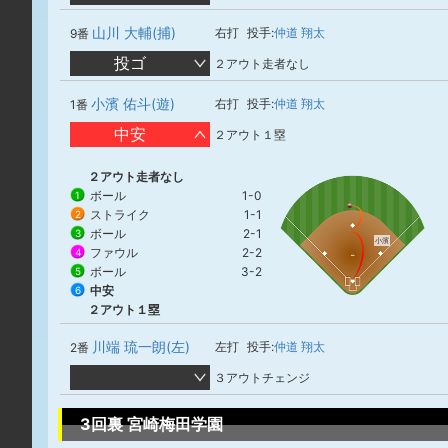
山川 大輔(捕)
右打
投手:
仲道 翔太
9番
投ゴ
２アウト走者なし
小濱 佑斗(遊)
右打
投手:
仲道 翔太
1番
中安
２アウト１塁
２アウト走者なし
ボール
1-0
1
ストライク
1-1
2
ボール
2-1
3
小濱
ファウル
2-2
4
ボール
3-2
5
中安
6
２アウト１塁
川端 琉一朗(左)
左打
投手:
仲道 翔太
2番
３アウトチェンジ
3回裏 宮崎梅田学園