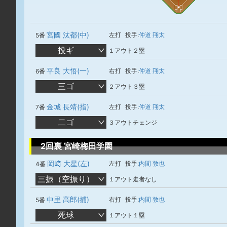
宮國 汰都(中)
左打
投手:
仲道 翔太
5番
投ギ
１アウト２塁
平良 大悟(一)
右打
投手:
仲道 翔太
6番
三ゴ
２アウト３塁
金城 長靖(指)
左打
投手:
仲道 翔太
7番
二ゴ
３アウトチェンジ
2回裏 宮崎梅田学園
岡﨑 大星(左)
左打
投手:
内間 敦也
4番
三振（空振り）
１アウト走者なし
中里 高郎(捕)
右打
投手:
内間 敦也
5番
死球
１アウト１塁