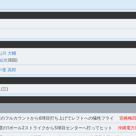
山川 大輔
 結光
(8回)
中里 高郎
(三)
塁のフルカウントから6球目打ち上げてレフトへの犠牲フライ
宮崎梅田
2塁の1ボール2ストライクから5球目センターへ打ってヒット
沖縄電力