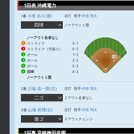
1回表 沖縄電力
小濱 佑斗(遊)
右打
投手:
仲道 翔太
1番
四球
ノーアウト１塁
ノーアウト走者なし
ストライク
0-1
1
ストライク（空振り）
0-2
2
ボール
1-2
3
小濱
ボール
2-2
4
ボール
3-2
5
四球
4-2
6
ノーアウト１塁
川端 琉一朗(左)
左打
投手:
仲道 翔太
2番
二ゴ
２アウト走者なし
山城 裕飛(右)
左打
投手:
仲道 翔太
3番
遊ゴ
３アウトチェンジ
1回裏 宮崎梅田学園