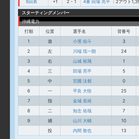
8回表
+1
2 - 1
4番 田場 亮平
：2アウト1,
スターティングメンバー
沖縄電力
打順
位置
選手名
背番号
1
遊
小濱 佑斗
3
2
左
川端 琉一朗
24
3
右
山城 裕飛
1
4
三
田場 亮平
5
5
中
宮國 汰都
0
6
一
平良 大悟
25
7
指
金城 長靖
2
8
二
知念 佑哉
7
9
捕
山川 大輔
10
投
内間 敦也
13