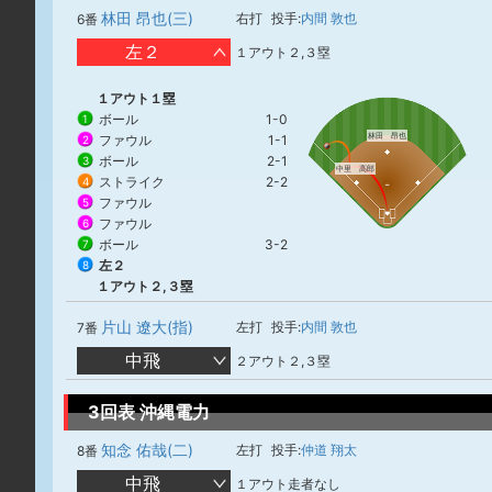
林田 昂也(三)
右打
投手:
内間 敦也
6番
左２
１アウト２,３塁
１アウト１塁
ボール
1-0
1
林田 昂也
ファウル
1-1
2
ボール
2-1
3
中里 高郎
ストライク
2-2
4
ファウル
5
ファウル
6
ボール
3-2
7
左２
8
１アウト２,３塁
片山 遼大(指)
左打
投手:
内間 敦也
7番
中飛
２アウト２,３塁
3回表 沖縄電力
知念 佑哉(二)
左打
投手:
仲道 翔太
8番
中飛
１アウト走者なし