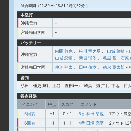
試合時間（12:39 〜 15:31 2時間52分 ）
本塁打
沖縄電力
-
宮崎梅田学園
-
バッテリー
内間 敦也
、
松川 竜之丞
、
山城 悠輔
-
沖縄電力
山城 悠輔
、
新垣 瑠依
、
亀里 基
-
石原
宮崎梅田学園
仲道 翔太
、
田中 佑樹
、
徳永 憲太郎
-
審判
杉田 佳史(球)、土谷 直樹(一)、崎浜 秀(二)、下地 裕人
得点経過
イニング
得点
スコア
コメント
5回裏
+1
0 - 1
6番 林田 昂也
：1アウト満
6回表
+1
1 - 1
4番 田場 亮平
：2アウト1,