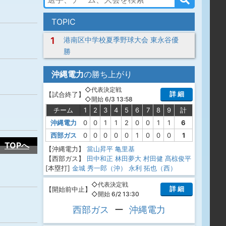
TOPIC
1
港南区中学校夏季野球大会 東永谷優
勝
沖縄電力
の勝ち上がり
◇代表決定戦
詳 細
【
試合終了
】
◇開始 6/3 13:58
チーム
1
2
3
4
5
6
7
8
9
計
沖縄電力
0
0
1
1
2
0
0
1
1
6
西部ガス
0
0
0
0
0
1
0
0
0
1
TOPへ
【沖縄電力】
當山昇平
亀里基
【西部ガス】
田中和正
林田夢大
村田健
髙椋俊平
[本塁打]
金城 秀一郎（沖）
永利 拓也（西）
◇代表決定戦
詳 細
【
開始前中止
】
◇開始 6/2 13:30
西部ガス
ー
沖縄電力