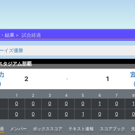
・結果
試合経過
ーイズ優勝
スタジアム那覇
力
2
1
-
）
1
2
3
4
5
6
7
8
0
0
0
0
0
1
0
1
0
0
0
0
1
0
0
0
過
メンバー
ボックススコア
テキスト速報
スコアブック