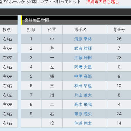
3塁の1ボールから2球目レフトへ打ってヒット
沖縄電力勝ち越し
宮崎梅田学園
投/打
打順
位置
選手名
背番号
右/右
1
中
清原 幸将
26
右/左
2
遊
武者 壮輝
7
右/左
3
一
江藤 雄樹
23
右/右
4
左
岡﨑 大星
0
右/左
5
捕
中里 高郎
9
右/右
6
三
林田 昂也
10
右/左
7
指
片山 遼大
8
右/左
8
二
髙木 飛我
4
右/右
9
右
篠原 陸矢
24
右/右
投
仲道 翔太
14