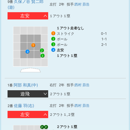
久保ノ谷 賢二郎
9番
左打
2年
投手:
西村 昴浩
(遊)
左安
１アウト１塁
１アウト走者なし
ストライク
0-1
1
ボール
1-1
2
ボール
2-1
3
1
左安
4
2
4
１アウト１塁
3
阿部 和真(中)
右打
2年
投手:
西村 昴浩
1番
遊飛
２アウト１塁
佐藤 羽(右)
左打
2年
投手:
西村 昴浩
2番
左安
２アウト１,２塁
２アウト１塁
P
P