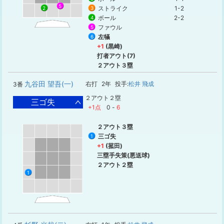
5
ストライク
1-2
3
2
ボール
2-2
4
ファウル
5
左犠
6
+1
(黒崎)
打者アウト(7)
２アウト３塁
九谷田 望吾(一)
右打
2年
投手:
松井 飛成
3番
２アウト２塁
三ゴ失
+1点
0
-
6
２アウト３塁
三ゴ失
1
+1
(菰田)
三塁手失策(悪送球)
２アウト２塁
1