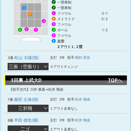
一塁牽制
P
一塁牽制
P
6
ファウル
0-1
1
2
ストライク
0-2
2
3
ファウル
3
5
ボール
1-2
4
1
4
ファウル
5
左安
6
２アウト１,２塁
松山 太陽(指)
右打
2年
投手:
西村 昴浩
3番
三振（空振り）
３アウトチェンジ
3回裏 上武大D
TOPへ
【投手交代】川井 康晟→松井 飛成
服部 太海(指)
左打
2年
投手:
松井 飛成
7番
三邪飛
１アウト走者なし
半田 雄也(捕)
左打
2年
投手:
松井 飛成
8番
二ゴ
２アウト走者なし