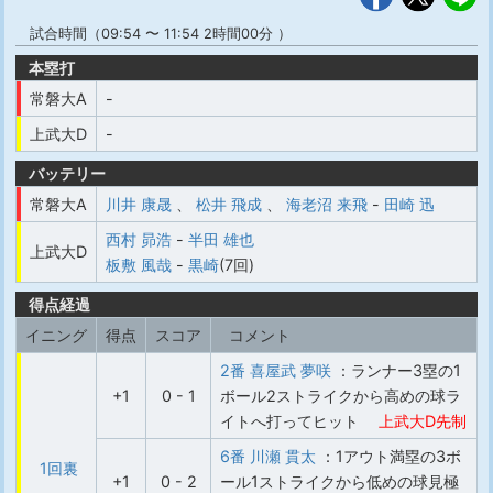
試合時間（09:54 〜 11:54 2時間00分 ）
本塁打
常磐大A
-
上武大D
-
バッテリー
常磐大A
川井 康晟
、
松井 飛成
、
海老沼 来飛
-
田崎 迅
西村 昴浩
-
半田 雄也
上武大D
板敷 風哉
-
黒崎
(7回)
得点経過
イニング
得点
スコア
コメント
2番 喜屋武 夢咲
：ランナー3塁の1
+1
0 - 1
ボール2ストライクから高めの球ラ
イトへ打ってヒット
上武大D先制
6番 川瀬 貫太
：1アウト満塁の3ボ
1回裏
+1
0 - 2
ール1ストライクから低めの球見極