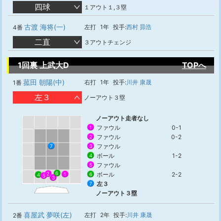
四球
１アウト１,３塁
古渡 海将(一)
左打
1年
投手:
西村 昴浩
4番
二直
３アウトチェンジ
1回裏 上武大D
TOPへ
菰田 朝陽(中)
右打
1年
投手:
川井 康晟
1番
左３
ノーアウト３塁
ノーアウト走者なし
ファウル
0-1
1
ファウル
0-2
2
ファウル
3
7
ボール
1-2
4
ファウル
5
6
2
ボール
2-2
6
1
4
5
3
左３
7
ノーアウト３塁
喜屋武 夢咲(左)
左打
2年
投手:
川井 康晟
2番