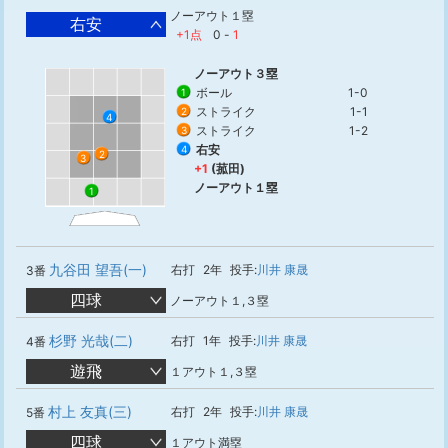
ノーアウト１塁
右安
+1点
0
-
1
ノーアウト３塁
ボール
1-0
1
ストライク
1-1
2
4
ストライク
1-2
3
右安
4
2
3
+1
(菰田)
ノーアウト１塁
1
九谷田 望吾(一)
右打
2年
投手:
川井 康晟
3番
四球
ノーアウト１,３塁
杉野 光哉(二)
右打
1年
投手:
川井 康晟
4番
遊飛
１アウト１,３塁
村上 友真(三)
右打
2年
投手:
川井 康晟
5番
四球
１アウト満塁