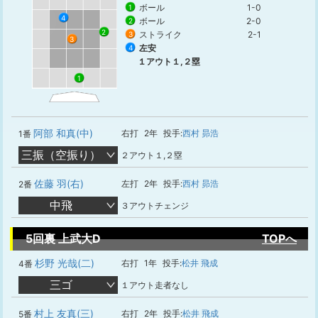
ボール
1-0
1
4
ボール
2-0
2
2
ストライク
2-1
3
3
左安
4
１アウト１,２塁
1
阿部 和真(中)
右打
2年
投手:
西村 昴浩
1番
三振（空振り）
２アウト１,２塁
佐藤 羽(右)
左打
2年
投手:
西村 昴浩
2番
中飛
３アウトチェンジ
5回裏 上武大D
TOPへ
杉野 光哉(二)
右打
1年
投手:
松井 飛成
4番
三ゴ
１アウト走者なし
村上 友真(三)
右打
2年
投手:
松井 飛成
5番