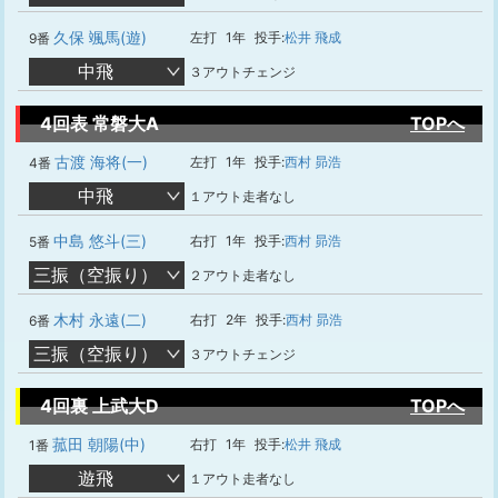
久保 颯馬(遊)
左打
1年
投手:
松井 飛成
9番
中飛
３アウトチェンジ
4回表 常磐大A
TOPへ
古渡 海将(一)
左打
1年
投手:
西村 昴浩
4番
中飛
１アウト走者なし
中島 悠斗(三)
右打
1年
投手:
西村 昴浩
5番
三振（空振り）
２アウト走者なし
木村 永遠(二)
右打
2年
投手:
西村 昴浩
6番
三振（空振り）
３アウトチェンジ
4回裏 上武大D
TOPへ
菰田 朝陽(中)
右打
1年
投手:
松井 飛成
1番
遊飛
１アウト走者なし