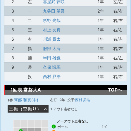
2
左
喜屋武 夢咲
1年
左/左
3
一
九谷田 望吾
2年
右/右
4
二
杉野 光哉
1年
右/右
5
三
村上 友真
1年
右/右
6
右
川瀬 貫太
1年
右/左
7
指
服部 太海
1年
右/左
8
捕
半田 雄也
1年
右/左
9
遊
久保 颯馬
1年
右/左
投
西村 昴浩
1年
右/右
1回表 常磐大A
TOPへ
阿部 和真(中)
右打
2年
投手:
西村 昴浩
1番
三振（空振り）
１アウト走者なし
ノーアウト走者なし
ボール
1-0
1