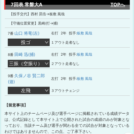
7回表 常磐大A
TOPへ
【投手交代】西村 昴浩→板敷 風哉
【守備位置変更】黒崎(打→捕)
山口 将竜(左)
右打
2年
投手:
板敷 風哉
7番
投ゴ
１アウト走者なし
田崎 迅(捕)
右打
2年
投手:
板敷 風哉
8番
三振（空振り）
２アウト走者なし
久保ノ谷 賢二郎
9番
左打
2年
投手:
板敷 風哉
(遊)
左飛
３アウトチェンジ
【留意事項】
本サイト上のチームページ及び選手ページに掲載されている成績データ
は、公式記録として本サイト上で公開された試合の成績のみが対象とな
っており、当該チーム及び選手が関わる全ての試合が対象となっている
わけではありませんので、この点、ご了承下さい。