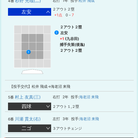
杉野 光哉(二)
右打
1年
投手:
松井 飛成
4番
２アウト２塁
左安
+1点
0
-
7
２アウト２塁
左安
1
+1
(九谷田)
捕手失策(後逸)
２アウト２塁
1
【投手交代】松井 飛成→海老沼 来飛
村上 友真(三)
右打
2年
投手:
海老沼 来飛
5番
四球
２アウト１,２塁
川瀬 貫太(右)
左打
3年
投手:
海老沼 来飛
6番
二ゴ
３アウトチェンジ