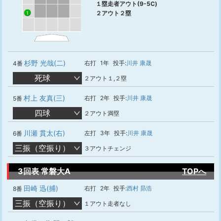
１塁走者アウト(9-5C)
２アウト２塁
1
杉野 光哉(二)
右打
1年
投手:
川井 康晟
4番
死球
２アウト１,２塁
村上 友真(三)
右打
2年
投手:
川井 康晟
5番
四球
２アウト満塁
川瀬 貫太(右)
左打
3年
投手:
川井 康晟
6番
三振（空振り）
３アウトチェンジ
3回表 常磐大A
TOPへ
田崎 迅(捕)
右打
2年
投手:
西村 昴浩
8番
三振（空振り）
１アウト走者なし