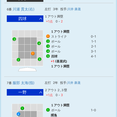
川瀬 貫太(右)
左打
3年
投手:
川井 康晟
6番
１アウト満塁
四球
+1点
0
-
2
１アウト満塁
ストライク
0-1
1
3
ボール
1-1
2
4
ボール
2-1
3
ボール
3-1
4
1
四球
4-1
5
5
2
+1
(喜屋武)
１アウト満塁
服部 太海(指)
左打
2年
投手:
川井 康晟
7番
２アウト２,３塁
一野
+1点
0
-
3
１アウト満塁
1
ボール
1-0
1
4
捕逸