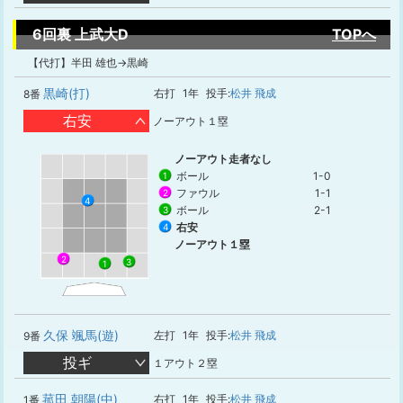
6回裏 上武大D
TOPへ
【代打】半田 雄也→黒崎
黒崎(打)
右打
1年
投手:
松井 飛成
8番
右安
ノーアウト１塁
ノーアウト走者なし
ボール
1-0
1
ファウル
1-1
2
4
ボール
2-1
3
右安
4
ノーアウト１塁
2
3
1
久保 颯馬(遊)
左打
1年
投手:
松井 飛成
9番
投ギ
１アウト２塁
菰田 朝陽(中)
右打
1年
投手:
松井 飛成
1番