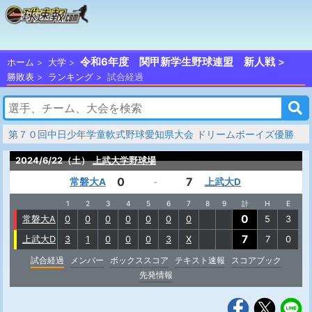
令和6年度 関甲新学生野球連盟 新人戦
ホーム
大学
勝敗表
ランキング
試合経過
第７０回中日少年学童軟式野球愛知県大会 ドリームボーイズ優勝
2024/6/22（土）
上武大学野球場
0
7
常磐大A
上武大D
-
1
2
3
4
5
6
7
8
9
計
H
E
0
常磐大A
0
0
0
0
0
0
0
5
3
7
上武大D
3
1
0
0
0
3
X
7
0
試合経過
メンバー
ボックススコア
テキスト速報
スコアブック
先発情報