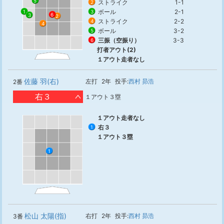
5
ストライク
1-1
2
ボール
2-1
3
1
6
3
2
ストライク
2-2
4
4
ボール
3-2
5
三振（空振り）
3-3
6
打者アウト(2)
１アウト走者なし
佐藤 羽(右)
左打
2年
投手:
西村 昴浩
2番
右３
１アウト３塁
１アウト走者なし
右３
1
１アウト３塁
1
松山 太陽(指)
右打
2年
投手:
西村 昴浩
3番