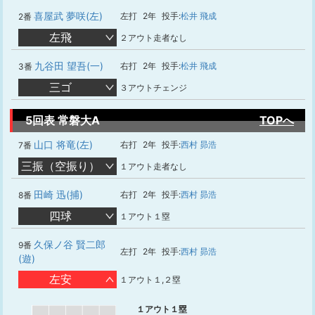
喜屋武 夢咲(左)
左打
2年
投手:
松井 飛成
2番
左飛
２アウト走者なし
九谷田 望吾(一)
右打
2年
投手:
松井 飛成
3番
三ゴ
３アウトチェンジ
5回表 常磐大A
TOPへ
山口 将竜(左)
右打
2年
投手:
西村 昴浩
7番
三振（空振り）
１アウト走者なし
田崎 迅(捕)
右打
2年
投手:
西村 昴浩
8番
四球
１アウト１塁
久保ノ谷 賢二郎
9番
左打
2年
投手:
西村 昴浩
(遊)
左安
１アウト１,２塁
１アウト１塁