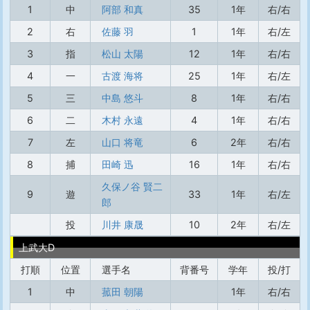
1
中
阿部 和真
35
1年
右/右
2
右
佐藤 羽
1
1年
右/左
3
指
松山 太陽
12
1年
右/右
4
一
古渡 海将
25
1年
右/左
5
三
中島 悠斗
8
1年
右/右
6
二
木村 永遠
4
1年
右/右
7
左
山口 将竜
6
2年
右/右
8
捕
田崎 迅
16
1年
右/右
久保ノ谷 賢二
9
遊
33
1年
右/左
郎
投
川井 康晟
10
2年
右/左
上武大D
打順
位置
選手名
背番号
学年
投/打
1
中
菰田 朝陽
1年
右/右