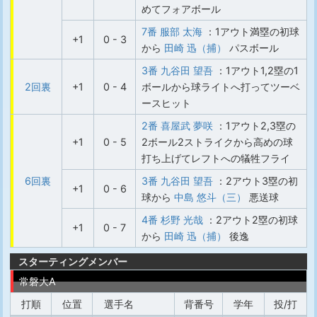
めてフォアボール
7番 服部 太海
：1アウト満塁の初球
+1
0 - 3
から
田崎 迅（捕）
パスボール
3番 九谷田 望吾
：1アウト1,2塁の1
2回裏
+1
0 - 4
ボールから球ライトへ打ってツーベ
ースヒット
2番 喜屋武 夢咲
：1アウト2,3塁の
+1
0 - 5
2ボール2ストライクから高めの球
打ち上げてレフトへの犠牲フライ
6回裏
3番 九谷田 望吾
：2アウト3塁の初
+1
0 - 6
球から
中島 悠斗（三）
悪送球
4番 杉野 光哉
：2アウト2塁の初球
+1
0 - 7
から
田崎 迅（捕）
後逸
スターティングメンバー
常磐大A
打順
位置
選手名
背番号
学年
投/打