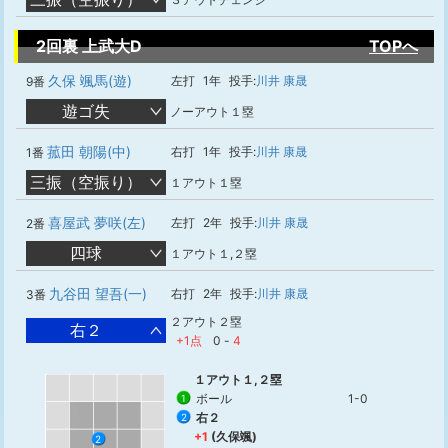
2回裏 上武大D
TOPへ
久保 颯馬(遊)
左打
1年
投手:
川井 康晟
9番
遊ゴ失
ノーアウト１塁
菰田 朝陽(中)
右打
1年
投手:
川井 康晟
1番
三振（空振り）
１アウト１塁
喜屋武 夢咲(左)
左打
2年
投手:
川井 康晟
2番
四球
１アウト１,２塁
九谷田 望吾(一)
右打
2年
投手:
川井 康晟
3番
２アウト２塁
右２
+1点
0
-
4
１アウト１,２塁
ボール
1-0
1
右２
2
+1
(久保颯)
2