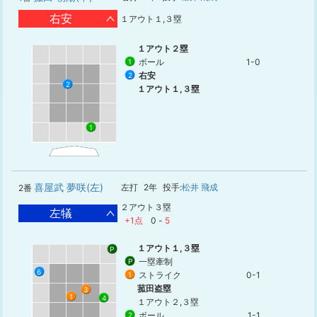
右安
１アウト１,３塁
１アウト２塁
ボール
1-0
1
右安
2
2
１アウト１,３塁
1
喜屋武 夢咲(左)
左打
2年
投手:
松井 飛成
2番
２アウト３塁
左犠
+1点
0
-
5
１アウト１,３塁
P
一塁牽制
P
6
ストライク
0-1
1
菰田盗塁
3
1
4
１アウト２,３塁
ボール
1-1
2