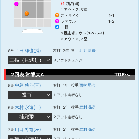
+1
(九谷田)
3
１アウト２,３塁
2
ストライク
1-1
2
ファウル
1-2
3
一野
4
３塁走者アウト(3-2-5-1)
２アウト２,３塁
半田 雄也(捕)
左打
2年
投手:
川井 康晟
8番
三振（見逃し）
３アウトチェンジ
2回表 常磐大A
TOPへ
中島 悠斗(三)
右打
1年
投手:
西村 昴浩
5番
投ゴ
１アウト走者なし
木村 永遠(二)
右打
2年
投手:
西村 昴浩
6番
捕邪飛
２アウト走者なし
山口 将竜(左)
右打
2年
投手:
西村 昴浩
7番
三振（空振り）
３アウトチェンジ