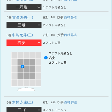
一邪飛
１アウト走者なし
古渡 海将(一)
左打
1年
投手:
西村 昴浩
4番
三飛
２アウト走者なし
中島 悠斗(三)
右打
1年
投手:
西村 昴浩
5番
右安
２アウト１塁
２アウト走者なし
右安
1
２アウト１塁
1
木村 永遠(二)
右打
2年
投手:
西村 昴浩
6番
二ゴ
３アウトチェンジ