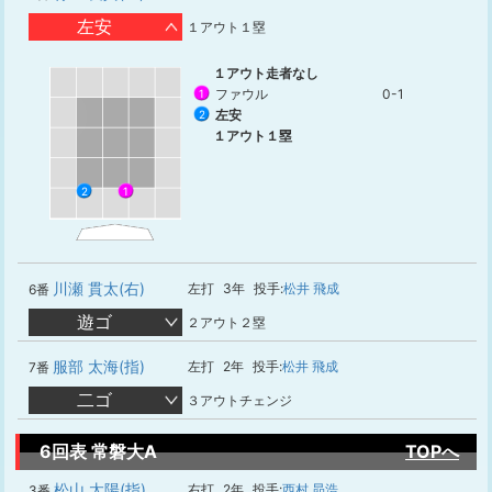
左安
１アウト１塁
１アウト走者なし
ファウル
0-1
1
左安
2
１アウト１塁
1
2
川瀬 貫太(右)
左打
3年
投手:
松井 飛成
6番
遊ゴ
２アウト２塁
服部 太海(指)
左打
2年
投手:
松井 飛成
7番
二ゴ
３アウトチェンジ
6回表 常磐大A
TOPへ
松山 太陽(指)
右打
2年
投手:
西村 昴浩
3番