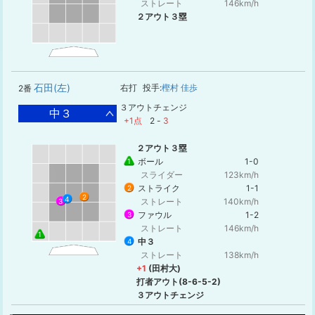
ストレート
146km/h
２アウト３塁
石田(左)
右打
投手:
樫村 佳歩
2番
３アウトチェンジ
中３
+1点
2
-
3
２アウト３塁
ボール
1-0
1
スライダー
123km/h
ストライク
1-1
2
2
4
ストレート
140km/h
3
ファウル
1-2
3
ストレート
146km/h
1
中３
4
ストレート
138km/h
+1
(田村大)
打者アウト(8-6-5-2)
３アウトチェンジ