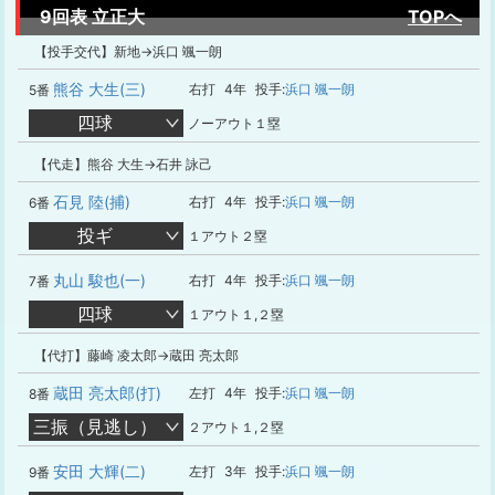
9回表 立正大
TOPへ
【投手交代】新地→浜口 颯一朗
熊谷 大生(三)
右打
4年
投手:
浜口 颯一朗
5番
四球
ノーアウト１塁
【代走】熊谷 大生→石井 詠己
石見 陸(捕)
右打
4年
投手:
浜口 颯一朗
6番
投ギ
１アウト２塁
丸山 駿也(一)
右打
4年
投手:
浜口 颯一朗
7番
四球
１アウト１,２塁
【代打】藤崎 凌太郎→蔵田 亮太郎
蔵田 亮太郎(打)
左打
4年
投手:
浜口 颯一朗
8番
三振（見逃し）
２アウト１,２塁
安田 大輝(二)
左打
3年
投手:
浜口 颯一朗
9番