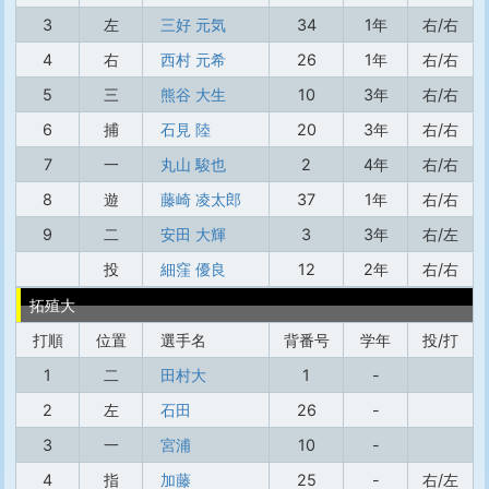
3
左
三好 元気
34
1年
右/右
4
右
西村 元希
26
1年
右/右
5
三
熊谷 大生
10
3年
右/右
6
捕
石見 陸
20
3年
右/右
7
一
丸山 駿也
2
4年
右/右
8
遊
藤崎 凌太郎
37
1年
右/右
9
二
安田 大輝
3
3年
右/左
投
細窪 優良
12
2年
右/右
拓殖大
打順
位置
選手名
背番号
学年
投/打
1
二
田村大
1
-
2
左
石田
26
-
3
一
宮浦
10
-
4
指
加藤
25
-
右/左