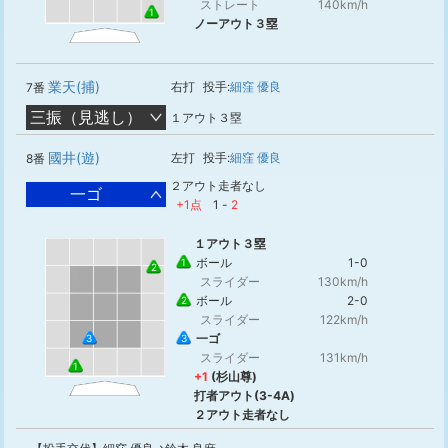
ストレート
140km/h
1
ノーアウト３塁
業天(捕)
右打
投手:
細窪 優良
7番
三振（見逃し）
１アウト３塁
國井(遊)
左打
投手:
細窪 優良
8番
２アウト走者なし
一ゴ
+1点
1
-
2
１アウト３塁
ボール
1-0
1
2
スライダー
130km/h
ボール
2-0
2
スライダー
122km/h
一ゴ
3
3
スライダー
131km/h
1
+1
(杉山尊)
打者アウト(3-4A)
２アウト走者なし