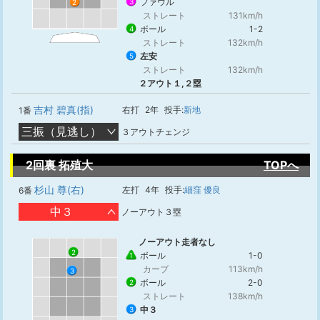
ファウル
3
2
ストレート
131km/h
ボール
1-2
4
ストレート
132km/h
左安
5
ストレート
132km/h
２アウト１,２塁
吉村 碧真(指)
右打
2年
投手:
新地
1番
三振（見逃し）
３アウトチェンジ
2回裏 拓殖大
TOPへ
杉山 尊(右)
左打
4年
投手:
細窪 優良
6番
中３
ノーアウト３塁
ノーアウト走者なし
2
ボール
1-0
1
カーブ
113km/h
3
ボール
2-0
2
ストレート
138km/h
中３
3