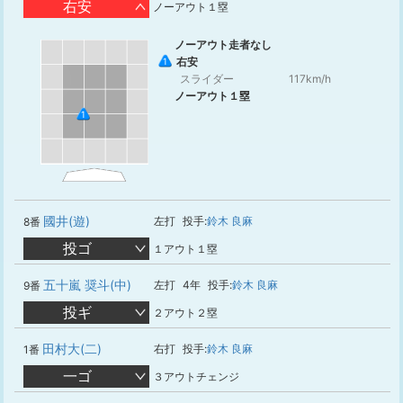
右安
ノーアウト１塁
ノーアウト走者なし
右安
1
スライダー
117km/h
ノーアウト１塁
1
國井(遊)
左打
投手:
鈴木 良麻
8番
投ゴ
１アウト１塁
五十嵐 奨斗(中)
左打
4年
投手:
鈴木 良麻
9番
投ギ
２アウト２塁
田村大(二)
右打
投手:
鈴木 良麻
1番
一ゴ
３アウトチェンジ