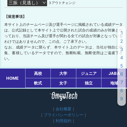
三振（見逃し）
３アウトチェンジ
【留意事項】
本サイト上のチームページ及び選手ページに掲載されている成績データ
は、公式記録として本サイト上で公開された試合の成績のみが対象とな
1
っており、当該チーム及び選手が関わる全ての試合が対象となっている
2
わけではありませんので、この点、ご了承下さい。
なお、成績データに限らず、本サイト上のデータは、当社が独自に収
3
集、蓄積しているデータですので、無断転載、無断使用はご遠慮下さ
4
い。
5
高校
大学
ジュニア
JABA
6
HOME
7
軟式
女子
独立
地域
8
9
会社概要
プライバシーポリシー
利用規約