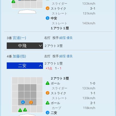
3
スライダー
133km/h
ストライク
3-1
4
ストレート
131km/h
中安
5
ストレート
140km/h
１アウト１塁
宮浦(一)
右打
投手:
細窪 優良
3番
中飛
２アウト３塁
加藤(指)
左打
投手:
細窪 優良
4番
２アウト１塁
二安
+1点
1
-
1
２アウト３塁
ボール
1-0
1
スライダー
133km/h
ストライク
1-1
2
ストレート
139km/h
4
2
ボール
2-1
3
カーブ
118km/h
3
1
二安
4