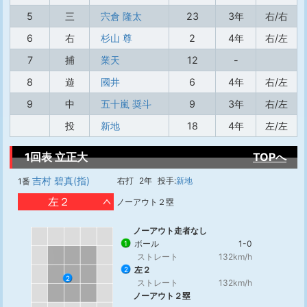
5
三
宍倉 隆太
23
3年
右/右
6
右
杉山 尊
2
4年
右/左
7
捕
業天
12
-
8
遊
國井
6
4年
右/左
9
中
五十嵐 奨斗
9
3年
右/左
投
新地
18
4年
左/左
1回表 立正大
TOPへ
吉村 碧真(指)
右打
2年
投手:
新地
1番
左２
ノーアウト２塁
ノーアウト走者なし
ボール
1-0
1
ストレート
132km/h
左２
2
2
ストレート
132km/h
ノーアウト２塁