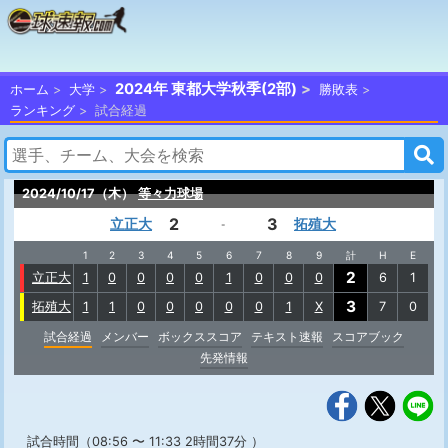
2024年 東都大学秋季(2部)
ホーム
大学
勝敗表
ランキング
試合経過
2024/10/17（木）
等々力球場
2
3
立正大
拓殖大
-
1
2
3
4
5
6
7
8
9
計
H
E
2
立正大
1
0
0
0
0
1
0
0
0
6
1
3
拓殖大
1
1
0
0
0
0
0
1
X
7
0
試合経過
メンバー
ボックススコア
テキスト速報
スコアブック
先発情報
試合時間（08:56 〜 11:33 2時間37分 ）