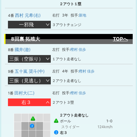
２アウト１塁
西村 元希(右)
右打
3年
投手:
新地
4番
一邪飛
３アウトチェンジ
8回裏 拓殖大
TOPへ
國井(遊)
左打
投手:
樫村 佳歩
8番
三振（空振り）
１アウト走者なし
五十嵐 奨斗(中)
左打
4年
投手:
樫村 佳歩
9番
三振（見逃し）
２アウト走者なし
田村大(二)
右打
投手:
樫村 佳歩
1番
右３
２アウト３塁
２アウト走者なし
1
ボール
1-0
1
2
スライダー
124km/h
右３
2