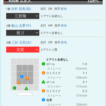
8回表 立正大
TOPへ
吉村 碧真(指)
右打
2年
投手:
新地
1番
三邪飛
１アウト走者なし
飯山 志夢(中)
左打
4年
投手:
新地
2番
投ゴ
２アウト走者なし
三好 元気(左)
右打
3年
投手:
新地
3番
左安
２アウト１塁
２アウト走者なし
ボール
1-0
1
ストレート
130km/h
ストライク
1-1
2
5
ストレート
129km/h
2
ボール
2-1
3
4
スライダー
117km/h
1
3
ストライク
2-2
4
ストレート
131km/h
左安
5
ストレート
129km/h