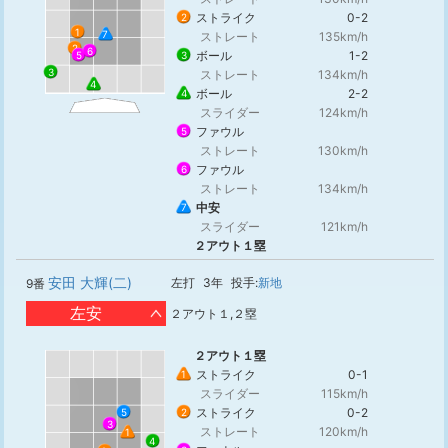
ストライク
0-2
2
1
7
ストレート
135km/h
2
6
ボール
1-2
3
5
3
ストレート
134km/h
4
ボール
2-2
4
スライダー
124km/h
ファウル
5
ストレート
130km/h
ファウル
6
ストレート
134km/h
中安
7
スライダー
121km/h
２アウト１塁
安田 大輝(二)
左打
3年
投手:
新地
9番
左安
２アウト１,２塁
２アウト１塁
ストライク
0-1
1
スライダー
115km/h
ストライク
0-2
5
2
3
ストレート
120km/h
1
4