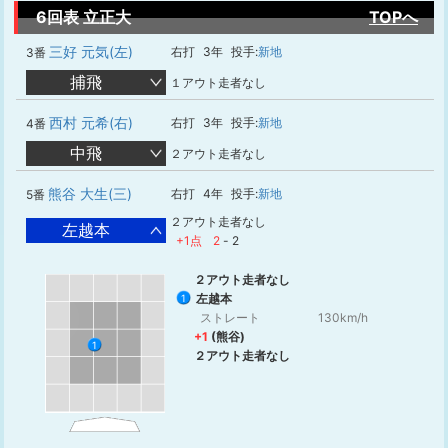
6回表 立正大
TOPへ
三好 元気(左)
右打
3年
投手:
新地
3番
捕飛
１アウト走者なし
西村 元希(右)
右打
3年
投手:
新地
4番
中飛
２アウト走者なし
熊谷 大生(三)
右打
4年
投手:
新地
5番
２アウト走者なし
左越本
+1点
2
-
2
２アウト走者なし
左越本
1
ストレート
130km/h
+1
(熊谷)
1
２アウト走者なし