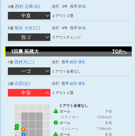
西村 元希(右)
右打
3年
投手:
新地
4番
中直
２アウト２塁
熊谷 大生(三)
右打
4年
投手:
新地
5番
投ゴ
３アウトチェンジ
1回裏 拓殖大
TOPへ
田村大(二)
右打
投手:
細窪 優良
1番
一ゴ
１アウト走者なし
石田(左)
右打
投手:
細窪 優良
2番
中安
１アウト１塁
１アウト走者なし
ボール
1-0
1
スライダー
124km/h
ボール
2-0
2
2
1
ストレート
139km/h
4
ボール
3-0
3
5