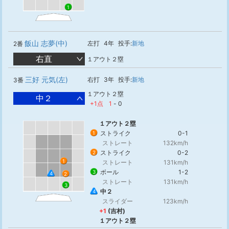
1
飯山 志夢(中)
左打
4年
投手:
新地
2番
右直
１アウト２塁
三好 元気(左)
右打
3年
投手:
新地
3番
１アウト２塁
中２
+1点
1
-
0
１アウト２塁
ストライク
0-1
1
ストレート
132km/h
ストライク
0-2
2
1
ストレート
131km/h
ボール
1-2
3
4
2
ストレート
131km/h
3
中２
4
スライダー
123km/h
+1
(吉村)
１アウト２塁