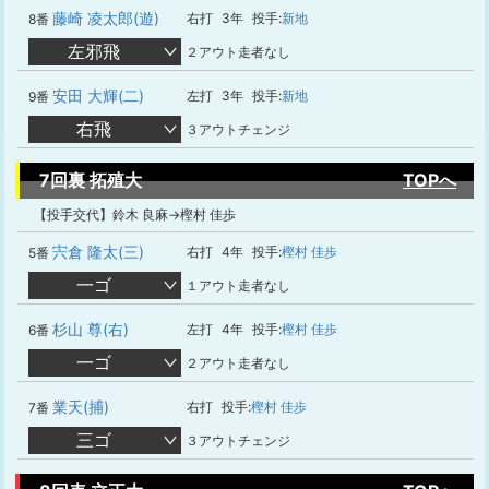
藤崎 凌太郎(遊)
右打
3年
投手:
新地
8番
左邪飛
２アウト走者なし
安田 大輝(二)
左打
3年
投手:
新地
9番
右飛
３アウトチェンジ
7回裏 拓殖大
TOPへ
【投手交代】鈴木 良麻→樫村 佳歩
宍倉 隆太(三)
右打
4年
投手:
樫村 佳歩
5番
一ゴ
１アウト走者なし
杉山 尊(右)
左打
4年
投手:
樫村 佳歩
6番
一ゴ
２アウト走者なし
業天(捕)
右打
投手:
樫村 佳歩
7番
三ゴ
３アウトチェンジ