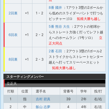
8番 國井
：1アウト3塁の2ボールか
2回裏
+1
1 - 2
ら低めのスライダーバントで打つも
ピッチャーゴロ
拓殖大勝ち越し
5番 熊谷 大生
：2アウトの初球か
らストレート力強く打ってレフト越
6回表
+1
2 - 2
えへのホームラン（1号ソロ）
立
正大同点
2番 石田
：2アウト3塁の1ボール2
ストライクからストレートセンター
8回裏
+1
2 - 3
越えへ打ってスリーベースヒット
拓殖大勝ち越し
スターティングメンバー
立正大
打順
位置
選手名
背番号
学年
投/打
1
指
吉村 碧真
39
2年
右/右
2
中
飯山 志夢
4
4年
右/左