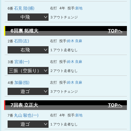
石見 陸(捕)
右打
4年
投手:
新地
6番
中飛
３アウトチェンジ
6回裏 拓殖大
TOPへ
石田(左)
右打
投手:
鈴木 良麻
2番
右飛
１アウト走者なし
宮浦(一)
右打
投手:
鈴木 良麻
3番
三振（空振り）
２アウト走者なし
加藤(指)
左打
投手:
鈴木 良麻
4番
遊ゴ
３アウトチェンジ
7回表 立正大
TOPへ
丸山 駿也(一)
右打
4年
投手:
新地
7番
遊ゴ
１アウト走者なし