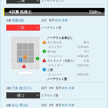
二飛
３アウトチェンジ
4回裏 拓殖大
TOPへ
加藤(指)
左打
投手:
鈴木 良麻
4番
二安
ノーアウト１塁
ノーアウト走者なし
ストライク
0-1
1
スライダー
127km/h
ボール
1-1
2
ストレート
149km/h
1
2
4
ストライク（空振り）
1-2
3
スライダー
130km/h
3
二安
4
ストレート
130km/h
ノーアウト１塁
宍倉 隆太(三)
右打
4年
投手:
鈴木 良麻
5番
捕ゴ
１アウト１塁
杉山 尊(右)
左打
4年
投手:
鈴木 良麻
6番