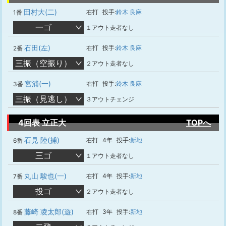
田村大(二)
右打
投手:
鈴木 良麻
1番
一ゴ
１アウト走者なし
石田(左)
右打
投手:
鈴木 良麻
2番
三振（空振り）
２アウト走者なし
宮浦(一)
右打
投手:
鈴木 良麻
3番
三振（見逃し）
３アウトチェンジ
4回表 立正大
TOPへ
石見 陸(捕)
右打
4年
投手:
新地
6番
三ゴ
１アウト走者なし
丸山 駿也(一)
右打
4年
投手:
新地
7番
投ゴ
２アウト走者なし
藤崎 凌太郎(遊)
右打
3年
投手:
新地
8番