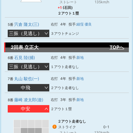
ストレート
135km/h
+1
(石田)
２アウト１塁
宍倉 隆太(三)
右打
4年
投手:
細窪 優良
5番
三振（見逃し）
３アウトチェンジ
2回表 立正大
TOPへ
石見 陸(捕)
右打
4年
投手:
新地
6番
三振（見逃し）
１アウト走者なし
丸山 駿也(一)
右打
4年
投手:
新地
7番
中飛
２アウト走者なし
藤崎 凌太郎(遊)
右打
3年
投手:
新地
8番
中安
２アウト１塁
２アウト走者なし
ストライク
0-1
1
ストレート
130km/h