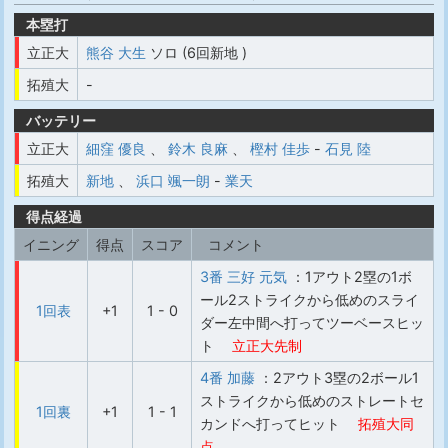
本塁打
立正大
熊谷 大生
ソロ (6回新地 )
拓殖大
-
バッテリー
立正大
細窪 優良
、
鈴木 良麻
、
樫村 佳歩
-
石見 陸
拓殖大
新地
、
浜口 颯一朗
-
業天
得点経過
イニング
得点
スコア
コメント
3番 三好 元気
：1アウト2塁の1ボ
ール2ストライクから低めのスライ
1回表
+1
1 - 0
ダー左中間へ打ってツーベースヒッ
ト
立正大先制
4番 加藤
：2アウト3塁の2ボール1
ストライクから低めのストレートセ
1回裏
+1
1 - 1
カンドへ打ってヒット
拓殖大同
点