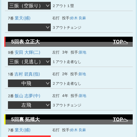
三振（空振り）
２アウト１塁
業天(捕)
右打
投手:
鈴木 良麻
7番
３アウトチェンジ
5回表 立正大
TOPへ
安田 大輝(二)
左打
3年
投手:
新地
9番
三振（見逃し）
１アウト走者なし
吉村 碧真(指)
右打
2年
投手:
新地
1番
中飛
２アウト走者なし
飯山 志夢(中)
左打
4年
投手:
新地
2番
左飛
３アウトチェンジ
5回裏 拓殖大
TOPへ
業天(捕)
右打
投手:
鈴木 良麻
7番