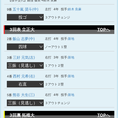
【投手交代】細窪 優良→鈴木 良麻
五十嵐 奨斗(中)
左打
4年
投手:
鈴木 良麻
9番
投ゴ
３アウトチェンジ
3回表 立正大
TOPへ
飯山 志夢(中)
左打
4年
投手:
新地
2番
四球
ノーアウト１塁
三好 元気(左)
右打
3年
投手:
新地
3番
三振（見逃し）
１アウト２塁
西村 元希(右)
右打
3年
投手:
新地
4番
右直
２アウト２塁
熊谷 大生(三)
右打
4年
投手:
新地
5番
三振（見逃し）
３アウトチェンジ
3回裏 拓殖大
TOPへ