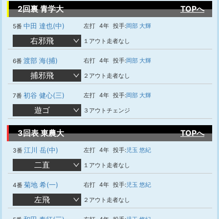
2回裏 青学大
TOPへ
中田 達也(中)
左打
4年
投手:
岡部 大輝
5番
右邪飛
１アウト走者なし
渡部 海(捕)
右打
4年
投手:
岡部 大輝
6番
捕邪飛
２アウト走者なし
初谷 健心(三)
左打
4年
投手:
岡部 大輝
7番
遊ゴ
３アウトチェンジ
3回表 東農大
TOPへ
江川 岳(中)
左打
4年
投手:
児玉 悠紀
3番
二直
１アウト走者なし
菊地 希(一)
右打
4年
投手:
児玉 悠紀
4番
左飛
２アウト走者なし