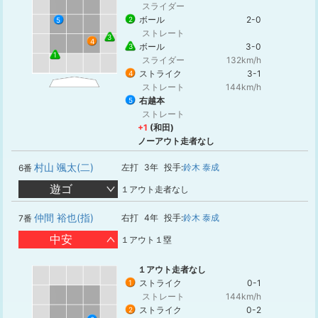
スライダー
ボール
2-0
2
5
ストレート
3
4
ボール
3-0
3
1
スライダー
132km/h
ストライク
3-1
4
ストレート
144km/h
右越本
5
ストレート
+1
(和田)
ノーアウト走者なし
村山 颯太(二)
左打
3年
投手:
鈴木 泰成
6番
遊ゴ
１アウト走者なし
仲間 裕也(指)
右打
4年
投手:
鈴木 泰成
7番
中安
１アウト１塁
１アウト走者なし
ストライク
0-1
1
ストレート
144km/h
ストライク
0-2
2