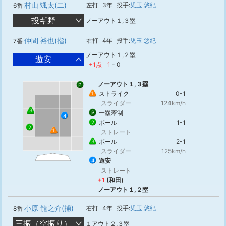
村山 颯太(二)
左打
3年
投手:
児玉 悠紀
6番
投ギ野
ノーアウト１,３塁
仲間 裕也(指)
右打
4年
投手:
児玉 悠紀
7番
ノーアウト１,２塁
遊安
+1点
1
-
0
ノーアウト１,３塁
P
ストライク
0-1
1
スライダー
124km/h
3
一塁牽制
P
4
ボール
1-1
2
2
1
ストレート
ボール
2-1
3
スライダー
125km/h
遊安
4
ストレート
+1
(和田)
ノーアウト１,２塁
小原 龍之介(捕)
右打
4年
投手:
児玉 悠紀
8番
三振（空振り）
１アウト２,３塁