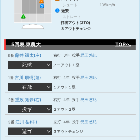
2
シュート
135km/h
3
遊安
3
ストレート
1
打者アウト(3TO)
３アウトチェンジ
5回表 東農大
TOPへ
藤井 颯太(左)
右打
3年
投手:
児玉 悠紀
9番
死球
ノーアウト１塁
古川 朋樹(遊)
右打
4年
投手:
児玉 悠紀
1番
右飛
１アウト１塁
重政 拓夢(右)
右打
4年
投手:
児玉 悠紀
2番
投ギ
２アウト２塁
江川 岳(中)
左打
4年
投手:
児玉 悠紀
3番
遊ゴ
３アウトチェンジ