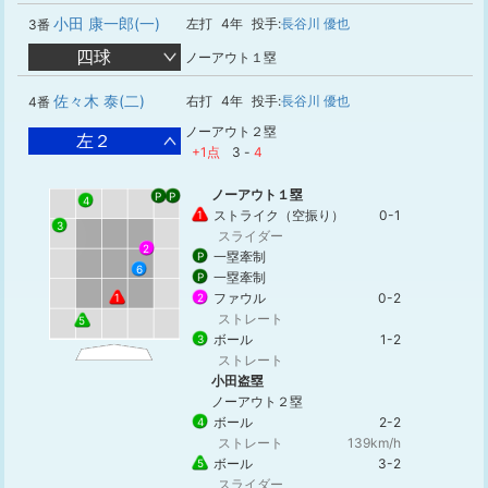
小田 康一郎(一)
左打
4年
投手:
長谷川 優也
3番
四球
ノーアウト１塁
佐々木 泰(二)
右打
4年
投手:
長谷川 優也
4番
ノーアウト２塁
左２
+1点
3
-
4
ノーアウト１塁
P
P
4
ストライク（空振り）
0-1
1
3
スライダー
2
一塁牽制
P
6
一塁牽制
P
ファウル
0-2
2
1
ストレート
5
ボール
1-2
3
ストレート
小田盗塁
ノーアウト２塁
ボール
2-2
4
ストレート
139km/h
ボール
3-2
5
スライダー