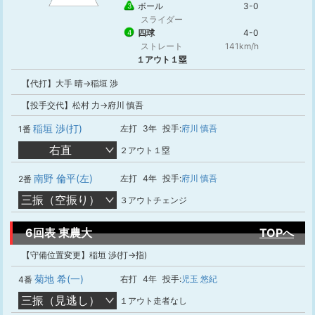
ボール
3-0
3
スライダー
四球
4-0
4
ストレート
141km/h
１アウト１塁
【代打】大手 晴→稲垣 渉
【投手交代】松村 力→府川 慎吾
稲垣 渉(打)
左打
3年
投手:
府川 慎吾
1番
右直
２アウト１塁
南野 倫平(左)
左打
4年
投手:
府川 慎吾
2番
三振（空振り）
３アウトチェンジ
6回表 東農大
TOPへ
【守備位置変更】稲垣 渉(打→指)
菊地 希(一)
右打
4年
投手:
児玉 悠紀
4番
三振（見逃し）
１アウト走者なし