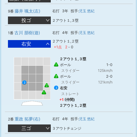
藤井 颯太(左)
右打
3年
投手:
児玉 悠紀
9番
投ゴ
２アウト１,３塁
古川 朋樹(遊)
右打
4年
投手:
児玉 悠紀
1番
２アウト１,２塁
右安
+1点
2
-
0
２アウト１,３塁
ボール
1-0
1
スライダー
125km/h
ボール
2-0
2
スライダー
121km/h
3
2
右安
3
1
ストレート
+1
(仲間)
２アウト１,２塁
重政 拓夢(右)
右打
4年
投手:
児玉 悠紀
2番
三ゴ
３アウトチェンジ