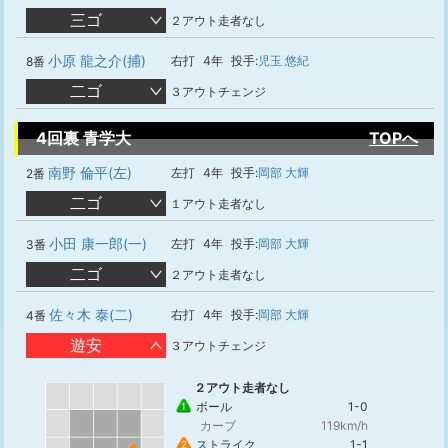
三ゴ
２アウト走者なし
小原 龍之介(捕)
右打
4年
投手:
児玉 悠紀
8番
二ゴ
３アウトチェンジ
4回裏 青学大
TOPへ
南野 倫平(左)
左打
4年
投手:
岡部 大輝
2番
二ゴ
１アウト走者なし
小田 康一郎(一)
左打
4年
投手:
岡部 大輝
3番
二ゴ
２アウト走者なし
佐々木 泰(二)
右打
4年
投手:
岡部 大輝
4番
遊安
３アウトチェンジ
２アウト走者なし
ボール
1-0
1
カーブ
119km/h
ストライク
1-1
2