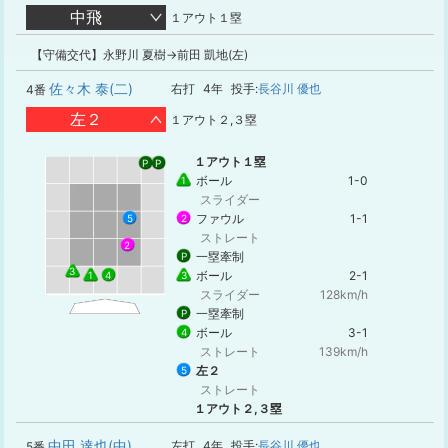
中飛
１アウト１塁
【守備交代】永野川 夏樹→前田 凱地(左)
佐々木 泰(二)
右打
4年
投手:
長谷川 優也
4番
左２
１アウト２,３塁
１アウト１塁
P
P
ボール
1-0
1
スライダー
ファウル
1-1
5
2
ストレート
2
一塁牽制
P
3
ボール
2-1
1
3
4
スライダー
128km/h
一塁牽制
P
ボール
3-1
4
ストレート
139km/h
左２
5
ストレート
１アウト２,３塁
中田 達也(中)
左打
4年
投手:
長谷川 優也
5番