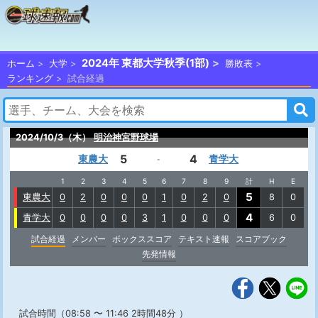
2024年 東都大学秋季(1部)
ホーム
大学
勝敗表
ランキング
試合経過
2024/10/3（木）
明治神宮野球場
5
4
東農大
青学大
-
1
2
3
4
5
6
7
8
9
計
H
E
5
東農大
0
2
0
0
0
1
0
2
0
8
0
4
青学大
0
0
0
0
3
1
0
0
0
6
0
試合経過
メンバー
ボックススコア
テキスト速報
スコアブック
先発情報
試合時間（08:58 〜 11:46 2時間48分 ）