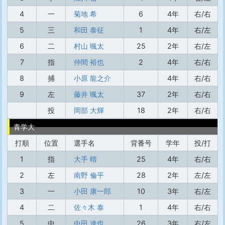
4
一
菊地 希
6
4年
右/右
5
三
和田 泰征
1
4年
右/左
6
二
村山 颯太
25
2年
右/左
7
指
仲間 裕也
2
4年
右/右
8
捕
小原 龍之介
4年
右/右
9
左
藤井 颯太
37
2年
右/右
投
岡部 大輝
18
2年
右/右
青学大
打順
位置
選手名
背番号
学年
投/打
1
指
大手 晴
25
4年
右/右
2
左
南野 倫平
28
2年
左/左
3
一
小田 康一郎
10
3年
右/左
4
二
佐々木 泰
1
4年
右/右
5
中
中田 達也
26
3年
右/左