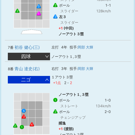
ボール
1-1
2
3
スライダー
128km/h
2
1
左３
3
スライダー
+1
(中田)
ノーアウト３塁
初谷 健心(三)
左打
4年
投手:
岡部 大輝
7番
四球
ノーアウト１,３塁
青山 達史(右)
右打
3年
投手:
岡部 大輝
8番
１アウト３塁
二ゴ
+1点
2
-
2
ノーアウト１,３塁
ボール
1-0
1
ストレート
134km/h
5
ボール
2-0
2
3
チェンジアップ
捕逸
4
2
1
+1
(渡部)
ノーアウト２塁