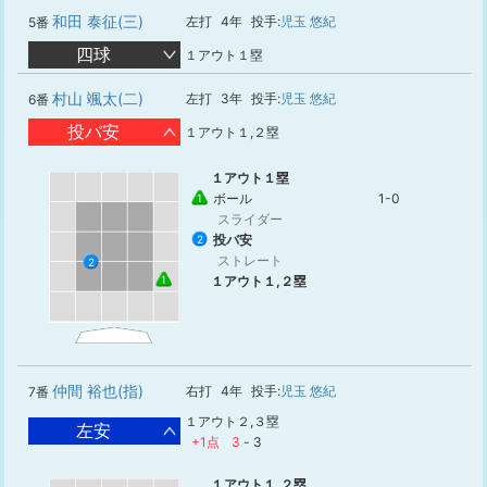
和田 泰征(三)
左打
4年
投手:
児玉 悠紀
5番
四球
１アウト１塁
村山 颯太(二)
左打
3年
投手:
児玉 悠紀
6番
投バ安
１アウト１,２塁
１アウト１塁
ボール
1-0
1
スライダー
投バ安
2
ストレート
2
1
１アウト１,２塁
仲間 裕也(指)
右打
4年
投手:
児玉 悠紀
7番
１アウト２,３塁
左安
+1点
3
-
3
１アウト１,２塁