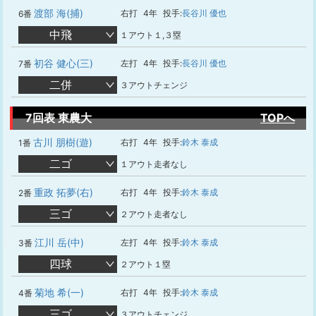
渡部 海(捕)
右打
4年
投手:
長谷川 優也
6番
中飛
１アウト１,３塁
初谷 健心(三)
左打
4年
投手:
長谷川 優也
7番
二併
３アウトチェンジ
7回表 東農大
TOPへ
古川 朋樹(遊)
右打
4年
投手:
鈴木 泰成
1番
二ゴ
１アウト走者なし
重政 拓夢(右)
右打
4年
投手:
鈴木 泰成
2番
三ゴ
２アウト走者なし
江川 岳(中)
左打
4年
投手:
鈴木 泰成
3番
四球
２アウト１塁
菊地 希(一)
右打
4年
投手:
鈴木 泰成
4番
三ゴ
３アウトチェンジ