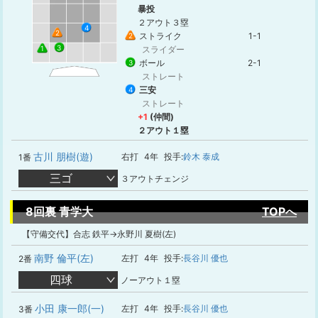
暴投
２アウト３塁
4
2
ストライク
1-1
2
3
1
スライダー
ボール
2-1
3
ストレート
三安
4
ストレート
+1
(仲間)
２アウト１塁
古川 朋樹(遊)
右打
4年
投手:
鈴木 泰成
1番
三ゴ
３アウトチェンジ
8回裏 青学大
TOPへ
【守備交代】合志 鉄平→永野川 夏樹(左)
南野 倫平(左)
左打
4年
投手:
長谷川 優也
2番
四球
ノーアウト１塁
小田 康一郎(一)
左打
4年
投手:
長谷川 優也
3番