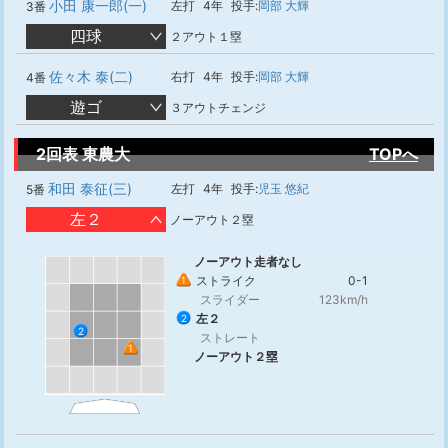
小田 康一郎(一)
左打
4年
投手:
岡部 大輝
3番
四球
２アウト１塁
佐々木 泰(二)
右打
4年
投手:
岡部 大輝
4番
遊ゴ
３アウトチェンジ
2回表 東農大
TOPへ
和田 泰征(三)
左打
4年
投手:
児玉 悠紀
5番
左２
ノーアウト２塁
ノーアウト走者なし
ストライク
0-1
1
スライダー
123km/h
左２
2
2
ストレート
1
ノーアウト２塁