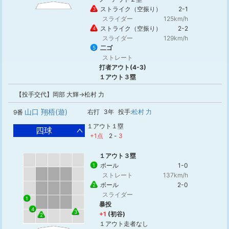
ストライク（空振り）
2-1
3
スライダー
125km/h
ストライク（空振り）
2-2
4
スライダー
129km/h
二ゴ
5
ストレート
打者アウト(4-3)
１アウト３塁
【投手交代】岡部 大輝→松村 力
山口 翔梧(遊)
右打
3年
投手:
松村 力
9番
１アウト１塁
四球
+1点
2
-
3
１アウト３塁
ボール
1-0
1
ストレート
137km/h
ボール
2-0
2
スライダー
1
暴投
4
3
+1
(初谷)
2
１アウト走者なし