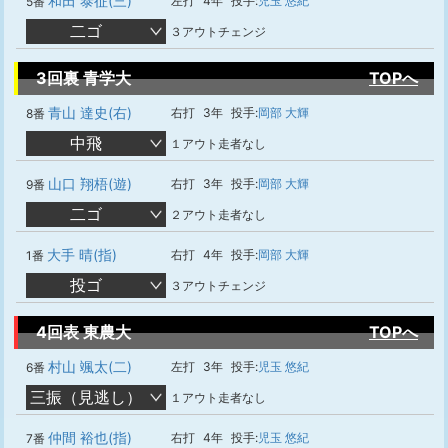
和田 泰征(三)
左打
4年
投手:
児玉 悠紀
5番
二ゴ
３アウトチェンジ
3回裏 青学大
TOPへ
青山 達史(右)
右打
3年
投手:
岡部 大輝
8番
中飛
１アウト走者なし
山口 翔梧(遊)
右打
3年
投手:
岡部 大輝
9番
二ゴ
２アウト走者なし
大手 晴(指)
右打
4年
投手:
岡部 大輝
1番
投ゴ
３アウトチェンジ
4回表 東農大
TOPへ
村山 颯太(二)
左打
3年
投手:
児玉 悠紀
6番
三振（見逃し）
１アウト走者なし
仲間 裕也(指)
右打
4年
投手:
児玉 悠紀
7番