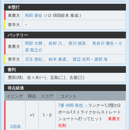
本塁打
東農大
和田 泰征
ソロ (8回鈴木 泰成 )
青学大
-
バッテリー
岡部 大輝
、
松村 力
、
府川 慎吾
、
長谷川 優也
-
小
東農大
原 龍之介
青学大
児玉 悠紀
、
鈴木 泰成
、
渡辺 光羽
-
渡部 海
審判
豊田(球)、佐々木(一)、五島(二)、古屋(三)
得点経過
イニング
得点
スコア
コメント
7番 仲間 裕也
：ランナー1,3塁の2
ボール1ストライクからストレート
+1
1 - 0
ショートへ打ってヒット
東農大
先制
2回表