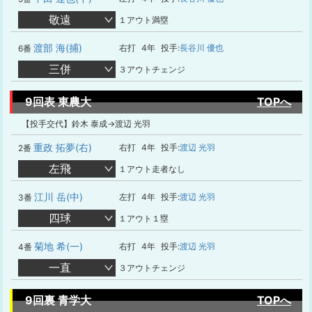
敬遠
１アウト満塁
渡部 海(捕)
右打
4年
投手:
長谷川 優也
6番
三併
３アウトチェンジ
9回表 東農大
TOPへ
【投手交代】鈴木 泰成→渡辺 光羽
重政 拓夢(右)
右打
4年
投手:
渡辺 光羽
2番
左飛
１アウト走者なし
江川 岳(中)
左打
4年
投手:
渡辺 光羽
3番
四球
１アウト１塁
菊地 希(一)
右打
4年
投手:
渡辺 光羽
4番
一直
３アウトチェンジ
9回裏 青学大
TOPへ