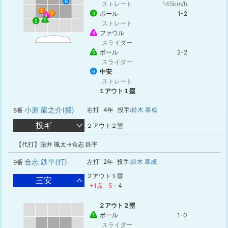
6
ストレート
145km/h
1
ボール
1-2
3
2
4
5
3
ストレート
ファウル
4
スライダー
ボール
2-2
5
スライダー
中安
6
ストレート
１アウト１塁
小原 龍之介(捕)
右打
4年
投手:
鈴木 泰成
8番
投ギ
２アウト２塁
【代打】藤井 颯太→合志 鉄平
合志 鉄平(打)
左打
2年
投手:
鈴木 泰成
9番
２アウト１塁
三安
+1点
5
-
4
２アウト２塁
ボール
1-0
1
スライダー