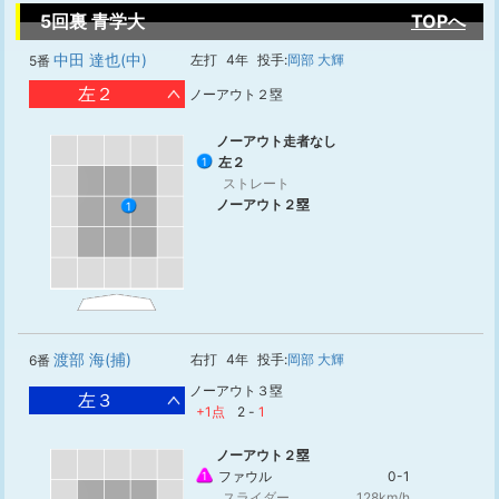
5回裏 青学大
TOPへ
中田 達也(中)
左打
4年
投手:
岡部 大輝
5番
左２
ノーアウト２塁
ノーアウト走者なし
左２
1
ストレート
ノーアウト２塁
1
渡部 海(捕)
右打
4年
投手:
岡部 大輝
6番
ノーアウト３塁
左３
+1点
2
-
1
ノーアウト２塁
ファウル
0-1
1
スライダー
128km/h