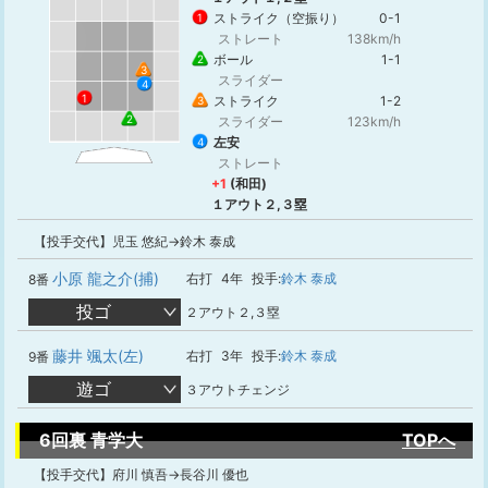
ストライク（空振り）
0-1
1
ストレート
138km/h
ボール
1-1
2
3
スライダー
4
1
ストライク
1-2
3
2
スライダー
123km/h
左安
4
ストレート
+1
(和田)
１アウト２,３塁
【投手交代】児玉 悠紀→鈴木 泰成
小原 龍之介(捕)
右打
4年
投手:
鈴木 泰成
8番
投ゴ
２アウト２,３塁
藤井 颯太(左)
右打
3年
投手:
鈴木 泰成
9番
遊ゴ
３アウトチェンジ
6回裏 青学大
TOPへ
【投手交代】府川 慎吾→長谷川 優也