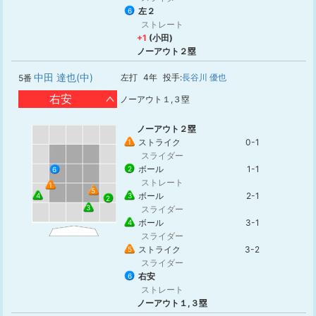
左２
6
ストレート
+1
(小田)
ノーアウト２塁
中田 達也(中)
左打
4年
投手:
長谷川 優也
5番
右安
ノーアウト１,３塁
ノーアウト２塁
ストライク
0-1
1
スライダー
ボール
1-1
2
6
ストレート
1
5
ボール
2-1
3
4
2
3
スライダー
ボール
3-1
4
スライダー
ストライク
3-2
5
スライダー
右安
6
ストレート
ノーアウト１,３塁