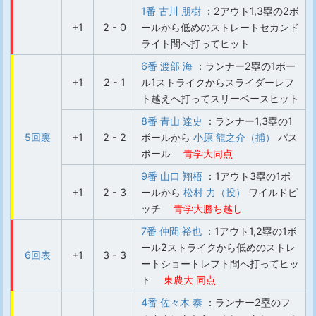
1番 古川 朋樹
：2アウト1,3塁の2ボ
+1
2 - 0
ールから低めのストレートセカンド
ライト間へ打ってヒット
6番 渡部 海
：ランナー2塁の1ボー
+1
2 - 1
ル1ストライクからスライダーレフ
ト越えへ打ってスリーベースヒット
8番 青山 達史
：ランナー1,3塁の1
5回裏
+1
2 - 2
ボールから
小原 龍之介（捕）
パス
ボール
青学大同点
9番 山口 翔梧
：1アウト3塁の1ボ
+1
2 - 3
ールから
松村 力（投）
ワイルドピ
ッチ
青学大勝ち越し
7番 仲間 裕也
：1アウト1,2塁の1ボ
ール2ストライクから低めのストレ
6回表
+1
3 - 3
ートショートレフト間へ打ってヒッ
ト
東農大 同点
4番 佐々木 泰
：ランナー2塁のフ