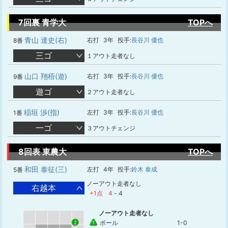
7回裏 青学大
TOPへ
青山 達史(右)
右打
3年
投手:
長谷川 優也
8番
三ゴ
１アウト走者なし
山口 翔梧(遊)
右打
3年
投手:
長谷川 優也
9番
遊ゴ
２アウト走者なし
稲垣 渉(指)
左打
3年
投手:
長谷川 優也
1番
一ゴ
３アウトチェンジ
8回表 東農大
TOPへ
和田 泰征(三)
左打
4年
投手:
鈴木 泰成
5番
ノーアウト走者なし
右越本
+1点
4
-
4
ノーアウト走者なし
ボール
1-0
1
2