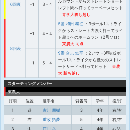
ルカウントからストレートショート
6回裏
+1
3 - 4
レフト間へ打ってツーベースヒット
青学大勝ち越し
5番 和田 泰征
：3ボール1ストライ
クからストレート力強く打ってライ
+1
4 - 4
ト越えへのホームラン（2号ソロ）
東農大 同点
8回表
9番 合志 鉄平
：2アウト3塁の2ボ
ール1ストライクから低めのストレ
+1
5 - 4
ートサードへ打ってヒット
東農
大 勝ち越し
スターティングメンバー
東農大
打順
位置
選手名
背番号
学年
投/打
1
遊
古川 朋樹
3
4年
右/右
2
右
重政 拓夢
5
4年
右/右
3
中
江川 岳
4
4年
右/左