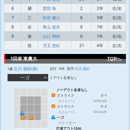
6
捕
渡部 海
2
2年
右/右
7
三
初谷 健心
8
3年
右/左
8
右
青山 達史
9
1年
右/右
9
遊
山口 翔梧
6
1年
右/右
投
児玉 悠紀
21
4年
左/左
1回表 東農大
TOPへ
古川 朋樹(遊)
右打
4年
投手:
児玉 悠紀
1番
一ゴ
１アウト走者なし
ノーアウト走者なし
ストライク
0-1
1
ストレート
141km/h
ストライク
0-2
2
ストレート
141km/h
3
一ゴ
3
2
1
スライダー
打者アウト(3A)