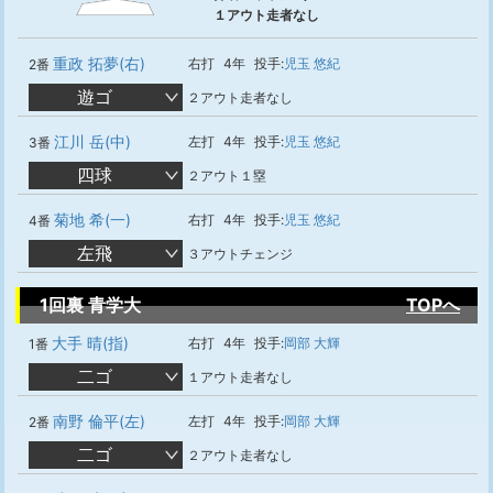
１アウト走者なし
重政 拓夢(右)
右打
4年
投手:
児玉 悠紀
2番
遊ゴ
２アウト走者なし
江川 岳(中)
左打
4年
投手:
児玉 悠紀
3番
四球
２アウト１塁
菊地 希(一)
右打
4年
投手:
児玉 悠紀
4番
左飛
３アウトチェンジ
1回裏 青学大
TOPへ
大手 晴(指)
右打
4年
投手:
岡部 大輝
1番
二ゴ
１アウト走者なし
南野 倫平(左)
左打
4年
投手:
岡部 大輝
2番
二ゴ
２アウト走者なし