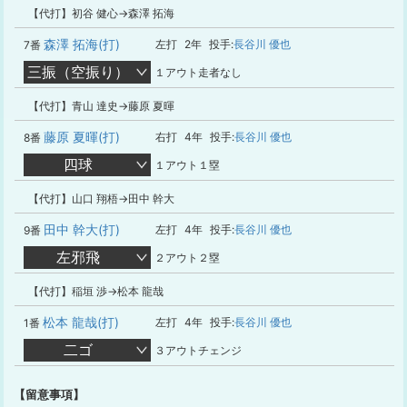
【代打】初谷 健心→森澤 拓海
森澤 拓海(打)
左打
2年
投手:
長谷川 優也
7番
三振（空振り）
１アウト走者なし
【代打】青山 達史→藤原 夏暉
藤原 夏暉(打)
右打
4年
投手:
長谷川 優也
8番
四球
１アウト１塁
【代打】山口 翔梧→田中 幹大
田中 幹大(打)
左打
4年
投手:
長谷川 優也
9番
左邪飛
２アウト２塁
【代打】稲垣 渉→松本 龍哉
松本 龍哉(打)
左打
4年
投手:
長谷川 優也
1番
二ゴ
３アウトチェンジ
【留意事項】