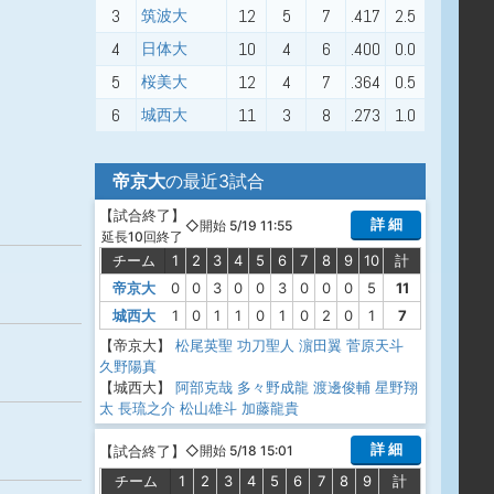
3
12
5
7
.417
2.5
筑波大
4
10
4
6
.400
0.0
日体大
5
12
4
7
.364
0.5
桜美大
6
11
3
8
.273
1.0
城西大
帝京大
の最近3試合
【
試合終了
】
詳 細
◇開始 5/19 11:55
延長10回終了
チーム
1
2
3
4
5
6
7
8
9
10
計
帝京大
0
0
3
0
0
3
0
0
0
5
11
城西大
1
0
1
1
0
1
0
2
0
1
7
【帝京大】
松尾英聖
功刀聖人
濵田翼
菅原天斗
久野陽真
【城西大】
阿部克哉
多々野成龍
渡邊俊輔
星野翔
太
長琉之介
松山雄斗
加藤龍貴
詳 細
【
試合終了
】
◇開始 5/18 15:01
チーム
1
2
3
4
5
6
7
8
9
計