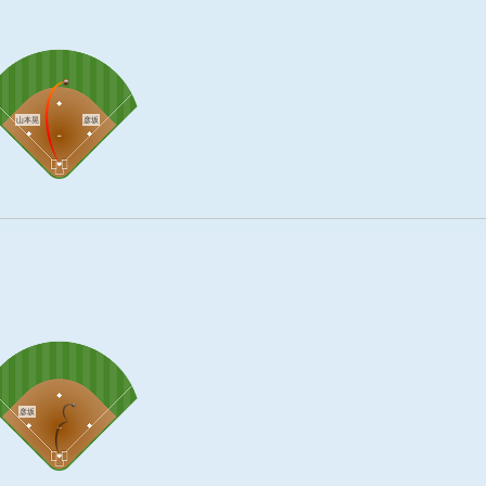
山本晃
彦坂
彦坂