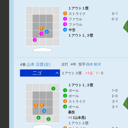
１アウト１塁
ストライク
0-1
1
ファウル
0-2
2
ファウル
3
1
中安
4
4
3
１アウト１,３塁
2
山本 涼貴(左)
左打
4年
投手:
国本 航河
4番
二ゴ
２アウト３塁
+1点
1
-
0
１アウト１,３塁
1
ボール
1-0
1
ボール
2-0
2
ストライク
2-1
3
5
3
ボール
3-1
4
6
暴投
+1
(山本晃)
4
2
１アウト２塁