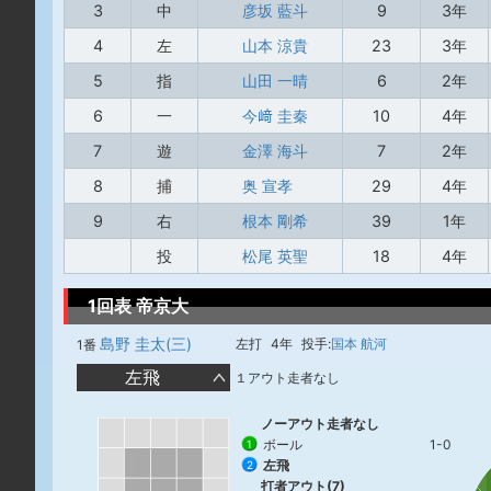
3
中
彦坂 藍斗
9
3年
4
左
山本 涼貴
23
3年
5
指
山田 一晴
6
2年
6
一
今﨑 圭秦
10
4年
7
遊
金澤 海斗
7
2年
8
捕
奥 宣孝
29
4年
9
右
根本 剛希
39
1年
投
松尾 英聖
18
4年
1回表 帝京大
島野 圭太(三)
左打
4年
投手:
国本 航河
1番
左飛
１アウト走者なし
ノーアウト走者なし
ボール
1-0
1
左飛
2
打者アウト(7)