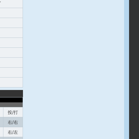
イ
投/打
右/右
右/左