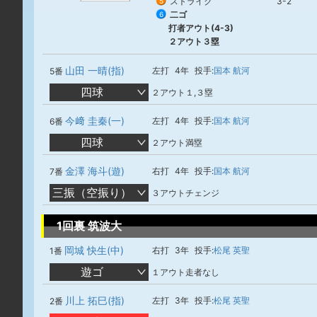
ストライク
3-2
5
二ゴ
6
打者アウト(4-3)
２アウト３塁
山田 一晴(指)
左打
4年
投手:
国本 航河
5番
四球
２アウト１,３塁
今﨑 圭秦(一)
左打
4年
投手:
国本 航河
6番
四球
２アウト満塁
金澤 海斗(遊)
右打
4年
投手:
国本 航河
7番
三振（空振り）
３アウトチェンジ
1回裏 筑波大
岡城 快生(中)
右打
3年
投手:
松尾 英聖
1番
遊ゴ
１アウト走者なし
川上 拓巳(指)
左打
3年
投手:
松尾 英聖
2番