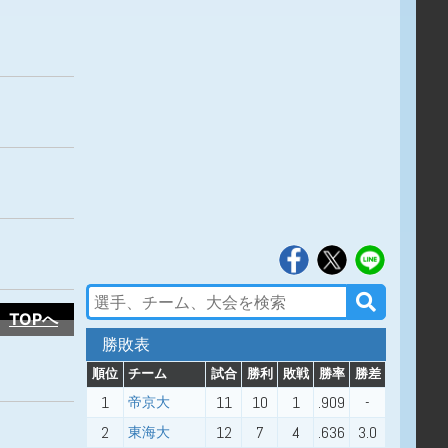
TOPへ
勝敗表
順位
チーム
試合
勝利
敗戦
勝率
勝差
1
11
10
1
.909
-
帝京大
2
12
7
4
.636
3.0
東海大