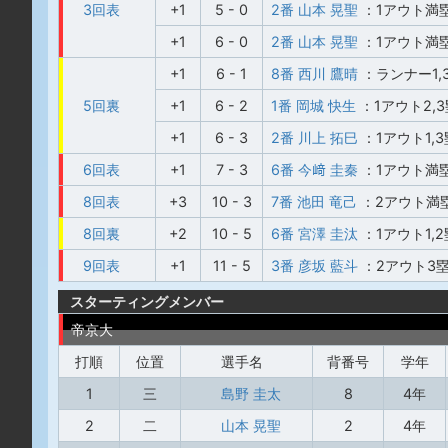
3回表
+1
5 - 0
2番 山本 晃聖
：1アウト満
+1
6 - 0
2番 山本 晃聖
：1アウト満
+1
6 - 1
8番 西川 鷹晴
：ランナー1
5回裏
+1
6 - 2
1番 岡城 快生
：1アウト2
+1
6 - 3
2番 川上 拓巳
：1アウト1,
6回表
+1
7 - 3
6番 今﨑 圭秦
：1アウト満
8回表
+3
10 - 3
7番 池田 竜己
：2アウト満
8回裏
+2
10 - 5
6番 宮澤 圭汰
：1アウト1
9回表
+1
11 - 5
3番 彦坂 藍斗
：2アウト3
スターティングメンバー
帝京大
打順
位置
選手名
背番号
学年
1
三
島野 圭太
8
4年
2
二
山本 晃聖
2
4年