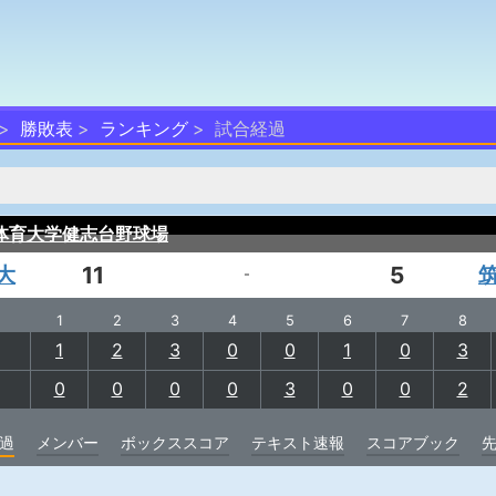
勝敗表
ランキング
試合経過
体育大学健志台野球場
大
11
5
-
1
2
3
4
5
6
7
8
1
2
3
0
0
1
0
3
0
0
0
0
3
0
0
2
過
メンバー
ボックススコア
テキスト速報
スコアブック