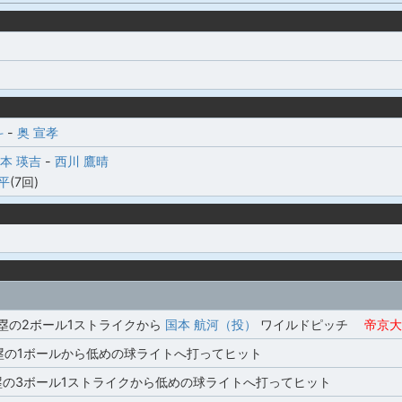
斗
-
奥 宣孝
本 瑛吉
-
西川 鷹晴
平
(7回)
3塁の2ボール1ストライクから
国本 航河（投）
ワイルドピッチ
帝京大
塁の1ボールから低めの球ライトへ打ってヒット
塁の3ボール1ストライクから低めの球ライトへ打ってヒット