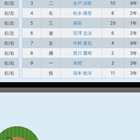
右/左
3
二
永戸 涼世
10
4年
右/左
4
右
松永 陽登
8
2年
右/左
5
三
長田
29
1年
右/左
6
遊
宮澤 圭汰
6
2年
右/右
7
左
中村 真也
4
4年
右/右
8
捕
西川 鷹晴
2
3年
右/右
9
一
本間
3
3年
右/右
投
国本 航河
11
3年