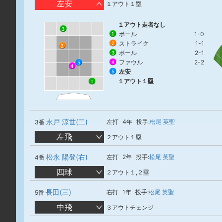
左安
１アウト１塁
１アウト走者なし
3
ボール
1-0
1
ストライク
1-1
2
2
ボール
2-1
3
ファウル
2-2
4
5
4
左安
5
１アウト１塁
1
永戸 涼世(二)
左打
4年
投手:
松尾 英聖
3番
左飛
２アウト１塁
松永 陽登(右)
左打
2年
投手:
松尾 英聖
4番
四球
２アウト１,２塁
長田(三)
右打
1年
投手:
松尾 英聖
5番
中飛
３アウトチェンジ