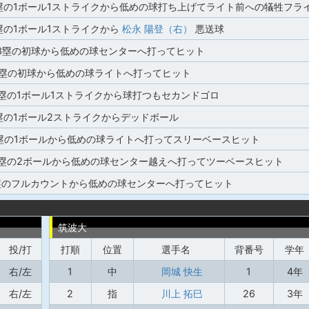
塁の1ボール1ストライクから低めの球打ち上げてライト前への犠牲フラ
塁の1ボール1ストライクから
松永 陽登（右）
悪送球
,3塁の初球から低めの球センターへ打ってヒット
,3塁の初球から低めの球ライトへ打ってヒット
3塁の1ボール1ストライクから球打つもセカンドゴロ
塁の1ボール2ストライクからデッドボール
塁の1ボールから低めの球ライトへ打ってスリーベースヒット
,2塁の2ボールから低めの球センター越えへ打ってツーベースヒット
塁のフルカウントから低めの球センターへ打ってヒット
筑波大
投/打
打順
位置
選手名
背番号
学年
右/左
1
中
岡城 快生
1
4年
右/左
2
指
川上 拓巳
26
3年