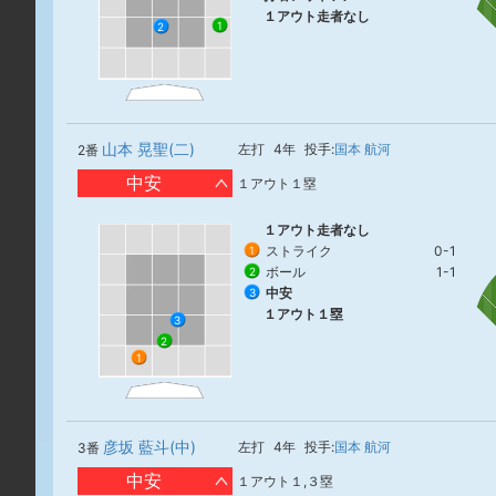
１アウト走者なし
1
2
山本 晃聖(二)
左打
4年
投手:
国本 航河
2番
中安
１アウト１塁
１アウト走者なし
ストライク
0-1
1
ボール
1-1
2
中安
3
１アウト１塁
3
2
1
彦坂 藍斗(中)
左打
4年
投手:
国本 航河
3番
中安
１アウト１,３塁