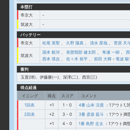
本塁打
帝京大
-
筑波大
-
バッテリー
帝京大
松尾 英聖
、
久野 陽真
、
清水 星哉
、
菅原 天
国本 航河
、
長曽我部 健太郎
、
隼瀬 一樹
、
西
筑波大
西本 瑛吉
、
佐々木 裕平
、
前田 大輝
-
竜波 駿
審判
玉置(球)、伊藤勝(一)、深澤(二)、西宮(三)
得点経過
イニング
得点
スコア
コメント
1回表
+1
1 - 0
4番 山本 涼貴
：1アウト1,
2回表
+2
3 - 0
3番 彦坂 藍斗
：1アウト満
+1
4 - 0
1番 島野 圭太
：1アウト満