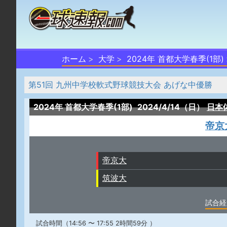
ホーム
大学
2024年 首都大学春季(1部)
第51回 九州中学校軟式野球競技大会 あげな中優勝
2024年 首都大学春季(1部)
2024/4/14（日）
日本
帝京
帝京大
筑波大
試合経
試合時間（14:56 〜 17:55 2時間59分 ）