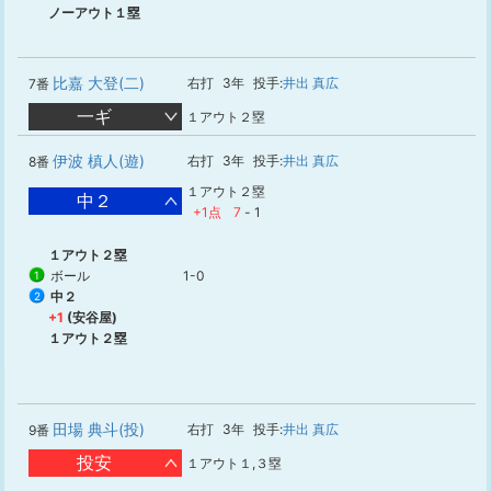
ノーアウト１塁
比嘉 大登(二)
右打
3年
投手:
井出 真広
7番
一ギ
１アウト２塁
伊波 槙人(遊)
右打
3年
投手:
井出 真広
8番
１アウト２塁
中２
+1点
7
-
1
１アウト２塁
ボール
1-0
1
中２
2
+1
(安谷屋)
１アウト２塁
田場 典斗(投)
右打
3年
投手:
井出 真広
9番
投安
１アウト１,３塁