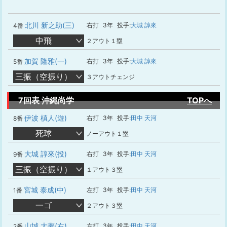
北川 新之助(三)
右打
3年
投手:
大城 諄來
4番
中飛
２アウト１塁
加賀 隆雅(一)
右打
3年
投手:
大城 諄來
5番
三振（空振り）
３アウトチェンジ
7回表 沖縄尚学
TOPへ
伊波 槙人(遊)
右打
3年
投手:
田中 天河
8番
死球
ノーアウト１塁
大城 諄來(投)
右打
3年
投手:
田中 天河
9番
三振（空振り）
１アウト３塁
宮城 泰成(中)
左打
3年
投手:
田中 天河
1番
一ゴ
２アウト３塁
山城 大夢(右)
左打
3年
投手:
田中 天河
2番