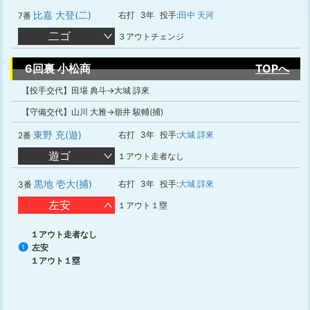
比嘉 大登(二)
右打
3年
投手:
田中 天河
7番
二ゴ
３アウトチェンジ
6回裏 小松商
TOPへ
【投手交代】田場 典斗→大城 諄來
【守備交代】山川 大雅→嶺井 駿輔(捕)
東野 充(遊)
右打
3年
投手:
大城 諄來
2番
遊ゴ
１アウト走者なし
黒地 壱大(捕)
右打
3年
投手:
大城 諄來
3番
左安
１アウト１塁
１アウト走者なし
左安
1
１アウト１塁