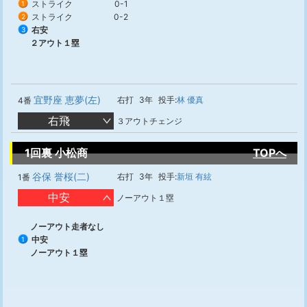
ストライク
0-1
1
ストライク
0-2
2
右安
3
２アウト１塁
宜野座 恵夢(左)
右打
3年
投手:
林 優真
4番
右飛
３アウトチェンジ
1回裏 小松商
TOPへ
谷保 誉桜(二)
右打
3年
投手:
新垣 有絃
1番
中安
ノーアウト１塁
ノーアウト走者なし
中安
1
ノーアウト１塁