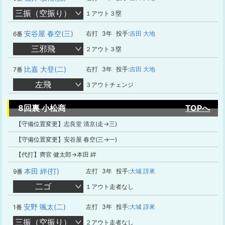
三振（空振り）
１アウト３塁
安谷屋 春空(三)
右打
3年
投手:
吉田 大地
6番
三邪飛
２アウト３塁
比嘉 大登(二)
右打
3年
投手:
吉田 大地
7番
左飛
３アウトチェンジ
8回裏 小松商
TOPへ
【守備位置変更】志良堂 清京(走→三)
【守備位置変更】安谷屋 春空(三→一)
【代打】齊官 健太郎→本田 絆
本田 絆(打)
左打
3年
投手:
大城 諄來
9番
二ゴ
１アウト走者なし
安野 颯太(二)
左打
3年
投手:
大城 諄來
1番
三振（空振り）
２アウト走者なし