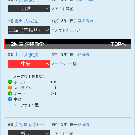
四球
２アウト満塁
吉田 大地(左)
右打
3年
投手:
新垣 有絃
6番
三振（空振り）
３アウトチェンジ
2回表 沖縄尚学
TOPへ
山川 大雅(捕)
左打
3年
投手:
林 優真
5番
中安
ノーアウト１塁
ノーアウト走者なし
ボール
1-0
1
ストライク
1-1
2
ボール
2-1
3
中安
4
ノーアウト１塁
安谷屋 春空(三)
右打
3年
投手:
林 優真
6番
投ギ
１アウト２塁