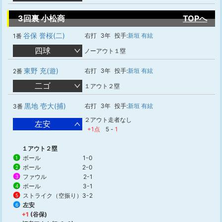
3回裏 小松商
TOPへ
谷保 誉桜(二)
右打
3年
投手:
新垣 有絃
1番
四球
ノーアウト１塁
東野 充(遊)
右打
3年
投手:
新垣 有絃
2番
二ゴ
１アウト２塁
黒地 壱大(捕)
右打
3年
投手:
新垣 有絃
3番
２アウト走者なし
左安
+1点
5
-
1
１アウト２塁
ボール
1-0
1
ボール
2-0
2
ファウル
2-1
3
ボール
3-1
4
ストライク（空振り）
3-2
5
左安
6
+1
(谷保)