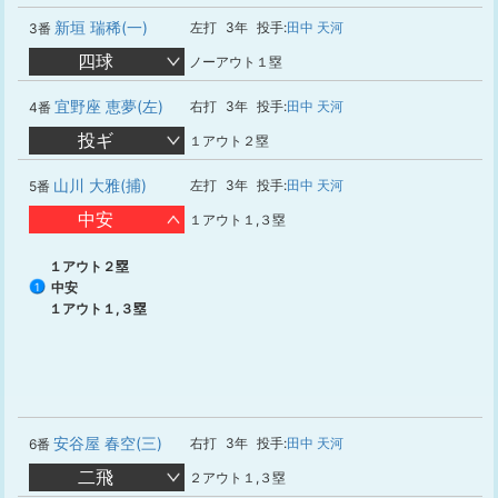
新垣 瑞稀(一)
左打
3年
投手:
田中 天河
3番
四球
ノーアウト１塁
宜野座 恵夢(左)
右打
3年
投手:
田中 天河
4番
投ギ
１アウト２塁
山川 大雅(捕)
左打
3年
投手:
田中 天河
5番
中安
１アウト１,３塁
１アウト２塁
中安
1
１アウト１,３塁
安谷屋 春空(三)
右打
3年
投手:
田中 天河
6番
二飛
２アウト１,３塁