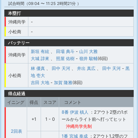
試合時間（09:04 〜 11:25 2時間21分 ）
本塁打
沖縄尚学
-
小松商
-
バッテリー
新垣 有絃
、
田場 典斗
-
山川 大雅
沖縄尚学
大城 諄來
、
照屋 佑樹
-
嶺井 駿輔
(6回)
林 優真
、
田中 天河
、
井出 真広
、
田中 天河
-
黒
小松商
地 壱大
吉田 大地
-
加賀 隆雅
(8回)
得点経過
イニング
得点
スコア
コメント
8番 伊波 槙人
：2アウト2塁の1ボ
+1
1 - 0
ールからライト前へ打ってヒット
沖縄尚学先制
2回表
1番 宮城 泰成
：2アウト1,2塁のフ