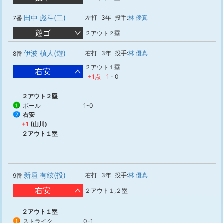
田中 彪斗(二)
左打
3年
投手:
林 優真
7番
遊ゴ
２アウト２塁
伊波 槙人(遊)
右打
3年
投手:
林 優真
8番
２アウト１塁
右安
+1点
1
-
0
２アウト２塁
ボール
1-0
1
右安
2
+1
(山川)
２アウト１塁
新垣 有絃(投)
右打
3年
投手:
林 優真
9番
右安
２アウト１,２塁
２アウト１塁
ストライク
0-1
1