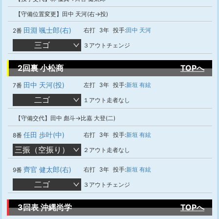
【守備位置変更】田中 天河(右→投)
田淵 颯士郎(右)
右打
3年
投手:
田中 天河
2番
三ゴ
３アウトチェンジ
2回裏 小松商
TOPへ
田中 天河(投)
左打
3年
投手:
新垣 有絃
7番
二ゴ
１アウト走者なし
【守備交代】田中 彪斗→比嘉 大登(二)
任田 歩叶(中)
右打
3年
投手:
新垣 有絃
8番
三振（空振り）
２アウト走者なし
齊官 健太郎(右)
右打
3年
投手:
新垣 有絃
9番
二ゴ
３アウトチェンジ
3回表 沖縄尚学
TOPへ