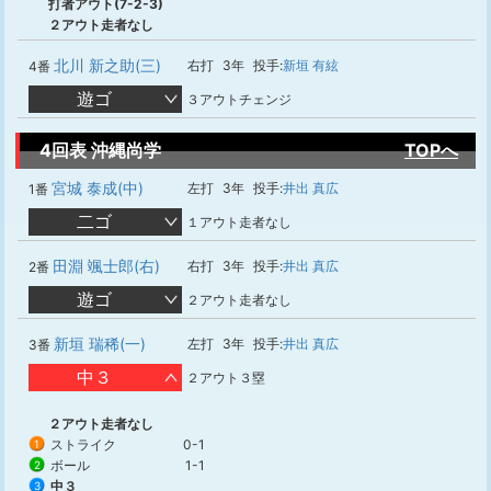
打者アウト(7-2-3)
２アウト走者なし
北川 新之助(三)
右打
3年
投手:
新垣 有絃
4番
遊ゴ
３アウトチェンジ
4回表 沖縄尚学
TOPへ
宮城 泰成(中)
左打
3年
投手:
井出 真広
1番
二ゴ
１アウト走者なし
田淵 颯士郎(右)
右打
3年
投手:
井出 真広
2番
遊ゴ
２アウト走者なし
新垣 瑞稀(一)
左打
3年
投手:
井出 真広
3番
中３
２アウト３塁
２アウト走者なし
ストライク
0-1
1
ボール
1-1
2
中３
3