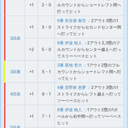
+1
2 - 0
ルカウントからショートレフト間へ
打ってヒット
6番 安谷屋 春空
：2アウト3塁の1
+1
3 - 0
ストライクからセカンドセンター間
へ打ってヒット
3回表
8番 伊波 槙人
：2アウト2,3塁のフ
+2
5 - 0
ルカウントからセンター越えへ打っ
てスリーベースヒット
3番 黒地 壱大
：1アウト2塁のフル
3回裏
+1
5 - 1
カウントからショートレフト間へ打
ってヒット
4番 宜野座 恵夢
：2アウト3塁の1
4回表
+1
6 - 1
ストライクからレフト越えへ打って
ツーベースヒット
8番 伊波 槙人
：1アウト2塁の1ボ
+1
7 - 1
ールから右中間へ打ってツーベース
ヒット
5回表