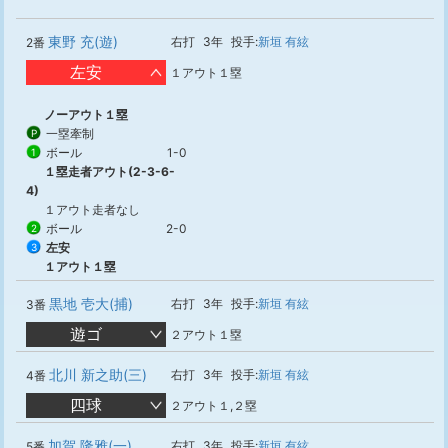
東野 充(遊)
右打
3年
投手:
新垣 有絃
2番
左安
１アウト１塁
ノーアウト１塁
一塁牽制
P
ボール
1-0
1
１塁走者アウト(2-3-6-
4)
１アウト走者なし
ボール
2-0
2
左安
3
１アウト１塁
黒地 壱大(捕)
右打
3年
投手:
新垣 有絃
3番
遊ゴ
２アウト１塁
北川 新之助(三)
右打
3年
投手:
新垣 有絃
4番
四球
２アウト１,２塁
加賀 隆雅(一)
右打
3年
投手:
新垣 有絃
5番