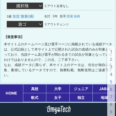
捕邪飛
２アウト走者なし
加賀 隆雅(捕)
右打
3年
投手:
照屋 佑樹
5番
遊ゴ
３アウトチェンジ
【留意事項】
本サイト上のチームページ及び選手ページに掲載されている成績データ
は、公式記録として本サイト上で公開された試合の成績のみが対象とな
1
っており、当該チーム及び選手が関わる全ての試合が対象となっている
2
わけではありませんので、この点、ご了承下さい。
なお、成績データに限らず、本サイト上のデータは、当社が独自に収
3
集、蓄積しているデータですので、無断転載、無断使用はご遠慮下さ
4
い。
5
高校
大学
ジュニア
JABA
6
HOME
7
軟式
女子
独立
地域
8
9