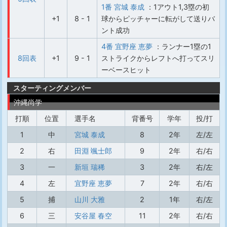
1番 宮城 泰成
：1アウト1,3塁の初
+1
8 - 1
球からピッチャーに転がして送りバ
ント成功
4番 宜野座 恵夢
：ランナー1塁の1
8回表
+1
9 - 1
ストライクからレフトへ打ってスリ
ーベースヒット
スターティングメンバー
沖縄尚学
打順
位置
選手名
背番号
学年
投/打
1
中
宮城 泰成
8
2年
左/左
2
右
田淵 颯士郎
9
2年
右/右
3
一
新垣 瑞稀
3
2年
右/左
4
左
宜野座 恵夢
7
2年
右/右
5
捕
山川 大雅
2
1年
右/左
6
三
安谷屋 春空
11
2年
右/右