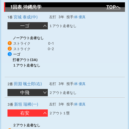
1回表 沖縄尚学
TOPへ
宮城 泰成(中)
左打
3年
投手:
林 優真
1番
一ゴ
１アウト走者なし
ノーアウト走者なし
ストライク
0-1
1
ストライク
0-2
2
一ゴ
3
打者アウト(3A)
１アウト走者なし
田淵 颯士郎(右)
右打
3年
投手:
林 優真
2番
中飛
２アウト走者なし
新垣 瑞稀(一)
左打
3年
投手:
林 優真
3番
右安
２アウト１塁
２アウト走者なし