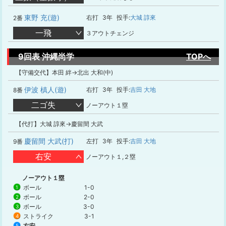
東野 充(遊)
右打
3年
投手:
大城 諄來
2番
一飛
３アウトチェンジ
9回表 沖縄尚学
TOPへ
【守備交代】本田 絆→北出 大和(中)
伊波 槙人(遊)
右打
3年
投手:
吉田 大地
8番
二ゴ失
ノーアウト１塁
【代打】大城 諄來→慶留間 大武
慶留間 大武(打)
左打
3年
投手:
吉田 大地
9番
右安
ノーアウト１,２塁
ノーアウト１塁
ボール
1-0
1
ボール
2-0
2
ボール
3-0
3
ストライク
3-1
4
右安
5