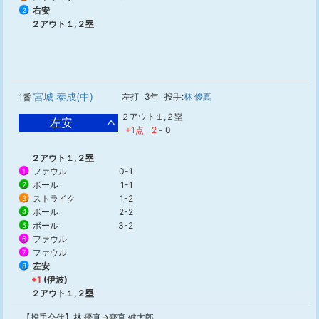
右安
2
２アウト１,２塁
宮城 泰成(中)
左打
3年
投手:
林 優真
1番
２アウト１,２塁
左安
+1点
2
-
0
２アウト１,２塁
ファウル
0-1
1
ボール
1-1
2
ストライク
1-2
3
ボール
2-2
4
ボール
3-2
5
ファウル
6
ファウル
7
左安
8
+1
(伊波)
２アウト１,２塁
【投手交代】林 優真→齊官 健太郎