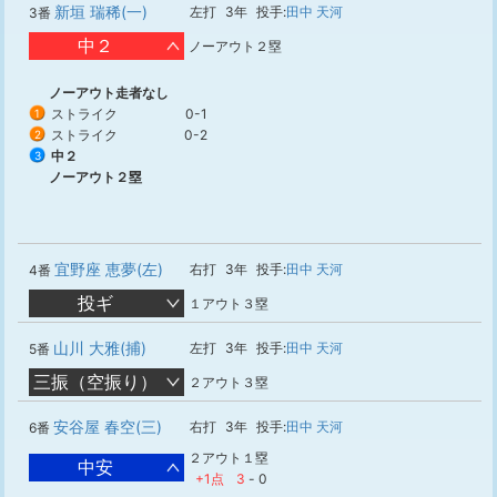
新垣 瑞稀(一)
左打
3年
投手:
田中 天河
3番
中２
ノーアウト２塁
ノーアウト走者なし
ストライク
0-1
1
ストライク
0-2
2
中２
3
ノーアウト２塁
宜野座 恵夢(左)
右打
3年
投手:
田中 天河
4番
投ギ
１アウト３塁
山川 大雅(捕)
左打
3年
投手:
田中 天河
5番
三振（空振り）
２アウト３塁
安谷屋 春空(三)
右打
3年
投手:
田中 天河
6番
２アウト１塁
中安
+1点
3
-
0