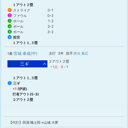
１アウト２塁
ストライク
0-1
1
ファウル
0-2
2
ボール
1-2
3
ボール
2-2
4
ボール
3-2
5
投安
6
１アウト１,３塁
宮城 泰成(中)
左打
3年
投手:
井出 真広
1番
２アウト２塁
三ギ
+1点
8
-
1
１アウト１,３塁
三ギ
1
+1
(伊波)
打者アウト(5-3)
２アウト２塁
【代打】田淵 颯士郎→山城 大夢