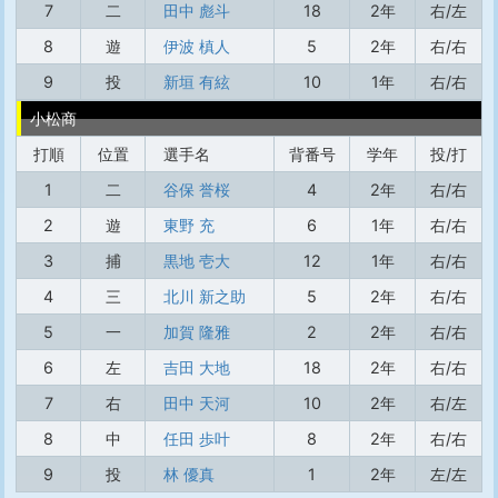
7
二
田中 彪斗
18
2年
右/左
8
遊
伊波 槙人
5
2年
右/右
9
投
新垣 有絃
10
1年
右/右
小松商
打順
位置
選手名
背番号
学年
投/打
1
二
谷保 誉桜
4
2年
右/右
2
遊
東野 充
6
1年
右/右
3
捕
黒地 壱大
12
1年
右/右
4
三
北川 新之助
5
2年
右/右
5
一
加賀 隆雅
2
2年
右/右
6
左
吉田 大地
18
2年
右/右
7
右
田中 天河
10
2年
右/左
8
中
任田 歩叶
8
2年
右/右
9
投
林 優真
1
2年
左/左