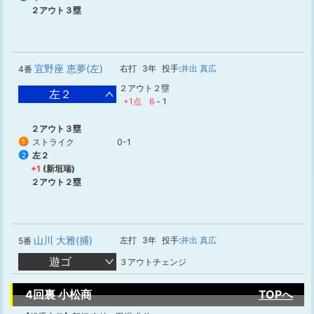
２アウト３塁
宜野座 恵夢(左)
右打
3年
投手:
井出 真広
4番
２アウト２塁
左２
+1点
6
-
1
２アウト３塁
ストライク
0-1
1
左２
2
+1
(新垣瑞)
２アウト２塁
山川 大雅(捕)
左打
3年
投手:
井出 真広
5番
遊ゴ
３アウトチェンジ
4回裏 小松商
TOPへ