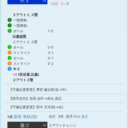
中３
+2点
5
-
0
２アウト１,３塁
一塁牽制
P
一塁牽制
P
ボール
1-0
1
比嘉盗塁
２アウト２,３塁
ボール
2-0
2
ストライク
2-1
3
ボール
3-1
4
ストライク
3-2
5
中３
6
+2
(安谷屋,比嘉)
２アウト３塁
【守備位置変更】齊官 健太郎(右→中)
【投手交代】任田 歩叶→井出 真広
【守備位置変更】田中 天河(投→右)
新垣 有絃(投)
右打
3年
投手:
井出 真広
9番
遊ゴ
３アウトチェンジ