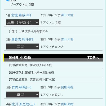
ノーアウト１,２塁
宮城 泰成(中)
左打
3年
投手:
吉田 大地
1番
三振（空振り）
１アウト１,２塁
【代打】山城 大夢→真喜志 拓斗
真喜志 拓斗(打)
右打
3年
投手:
吉田 大地
2番
二ゴ
３アウトチェンジ
9回裏 小松商
TOPへ
【守備位置変更】伊波 槙人(遊→右)
【投手交代】慶留間 大武→照屋 佑樹
【守備位置変更】真喜志 拓斗(打→遊)
竹内 朝飛(一)
左打
3年
投手:
照屋 佑樹
3番
遊ゴ
１アウト走者なし
北川 新之助(三)
右打
3年
投手:
照屋 佑樹
4番