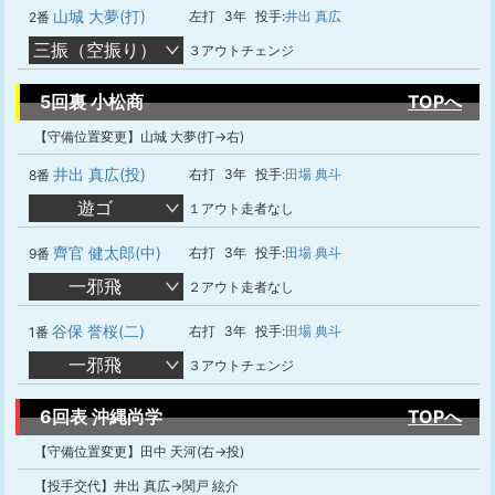
山城 大夢(打)
左打
3年
投手:
井出 真広
2番
三振（空振り）
３アウトチェンジ
5回裏 小松商
TOPへ
【守備位置変更】山城 大夢(打→右)
井出 真広(投)
右打
3年
投手:
田場 典斗
8番
遊ゴ
１アウト走者なし
齊官 健太郎(中)
右打
3年
投手:
田場 典斗
9番
一邪飛
２アウト走者なし
谷保 誉桜(二)
右打
3年
投手:
田場 典斗
1番
一邪飛
３アウトチェンジ
6回表 沖縄尚学
TOPへ
【守備位置変更】田中 天河(右→投)
【投手交代】井出 真広→関戸 絃介