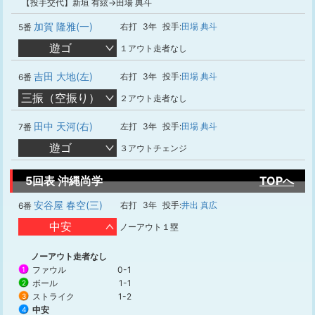
【投手交代】新垣 有絃→田場 典斗
加賀 隆雅(一)
右打
3年
投手:
田場 典斗
5番
遊ゴ
１アウト走者なし
吉田 大地(左)
右打
3年
投手:
田場 典斗
6番
三振（空振り）
２アウト走者なし
田中 天河(右)
左打
3年
投手:
田場 典斗
7番
遊ゴ
３アウトチェンジ
5回表 沖縄尚学
TOPへ
安谷屋 春空(三)
右打
3年
投手:
井出 真広
6番
中安
ノーアウト１塁
ノーアウト走者なし
ファウル
0-1
1
ボール
1-1
2
ストライク
1-2
3
中安
4