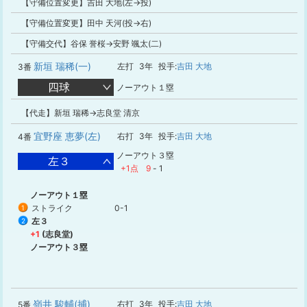
【守備位置変更】吉田 大地(左→投)
【守備位置変更】田中 天河(投→右)
【守備交代】谷保 誉桜→安野 颯太(二)
新垣 瑞稀(一)
左打
3年
投手:
吉田 大地
3番
四球
ノーアウト１塁
【代走】新垣 瑞稀→志良堂 清京
宜野座 恵夢(左)
右打
3年
投手:
吉田 大地
4番
ノーアウト３塁
左３
+1点
9
-
1
ノーアウト１塁
ストライク
0-1
1
左３
2
+1
(志良堂)
ノーアウト３塁
嶺井 駿輔(捕)
右打
3年
投手:
吉田 大地
5番