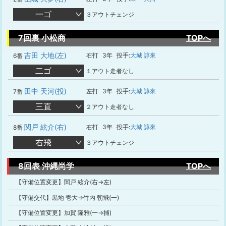
一ゴ
３アウトチェンジ
7回裏 小松商
TOPへ
吉田 大地(左)
右打
3年
投手:
大城 諄來
6番
二ゴ
１アウト走者なし
田中 天河(投)
左打
3年
投手:
大城 諄來
7番
三直
２アウト走者なし
関戸 絃介(右)
右打
3年
投手:
大城 諄來
8番
右飛
３アウトチェンジ
8回表 沖縄尚学
TOPへ
【守備位置変更】関戸 絃介(右→左)
【守備交代】黒地 壱大→竹内 朝飛(一)
【守備位置変更】加賀 隆雅(一→捕)