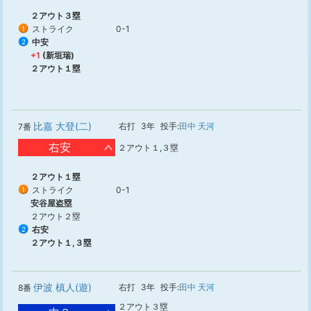
２アウト３塁
ストライク
0-1
1
中安
2
+1
(新垣瑞)
２アウト１塁
比嘉 大登(二)
右打
3年
投手:
田中 天河
7番
右安
２アウト１,３塁
２アウト１塁
ストライク
0-1
1
安谷屋盗塁
２アウト２塁
右安
2
２アウト１,３塁
伊波 槙人(遊)
右打
3年
投手:
田中 天河
8番
２アウト３塁