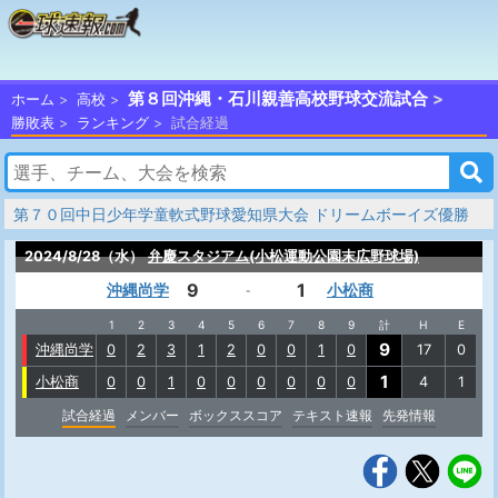
第８回沖縄・石川親善高校野球交流試合
ホーム
高校
勝敗表
ランキング
試合経過
第７０回中日少年学童軟式野球愛知県大会 ドリームボーイズ優勝
2024/8/28（水）
弁慶スタジアム(小松運動公園末広野球場)
9
1
沖縄尚学
小松商
-
1
2
3
4
5
6
7
8
9
計
H
E
9
沖縄尚学
0
2
3
1
2
0
0
1
0
17
0
1
小松商
0
0
1
0
0
0
0
0
0
4
1
試合経過
メンバー
ボックススコア
テキスト速報
先発情報