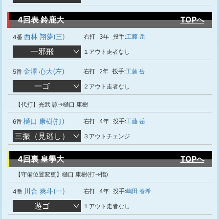
4回表 鈴鹿大
TOPへ
西林 翔夢(三)
右打
3年
投手:
工藤 岳
4番
一邪飛
１アウト走者なし
金澤 心大(左)
右打
2年
投手:
工藤 岳
5番
一ゴ
２アウト走者なし
【代打】光武 諒→樋口 康樹
樋口 康樹(打)
右打
4年
投手:
工藤 岳
6番
三振（見逃し）
３アウトチェンジ
4回裏 皇學大
TOPへ
【守備位置変更】樋口 康樹(打→指)
川合 爽斗(一)
右打
4年
投手:
嶋田 春希
4番
遊ゴ
１アウト走者なし