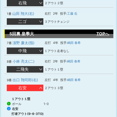
右飛
２アウト２塁
山田 翔大(右)
右打
2年
投手:
工藤 岳
1番
二ゴ
３アウトチェンジ
5回裏 皇學大
TOPへ
濵野 廉太(指)
左打
4年
投手:
嶋田 春希
7番
中飛
１アウト走者なし
小林 亮太(二)
右打
2年
投手:
嶋田 春希
8番
二飛失
１アウト１塁
出口 翔司郎(右)
左打
4年
投手:
嶋田 春希
9番
右安
２アウト３塁
１アウト１塁
ボール
1-0
1
右安
2
打者アウト(9-6-3TO)