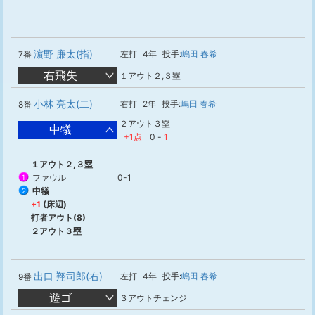
濵野 廉太(指)
左打
4年
投手:
嶋田 春希
7番
右飛失
１アウト２,３塁
小林 亮太(二)
右打
2年
投手:
嶋田 春希
8番
２アウト３塁
中犠
+1点
0
-
1
１アウト２,３塁
ファウル
0-1
1
中犠
2
+1
(床辺)
打者アウト(8)
２アウト３塁
出口 翔司郎(右)
左打
4年
投手:
嶋田 春希
9番
遊ゴ
３アウトチェンジ