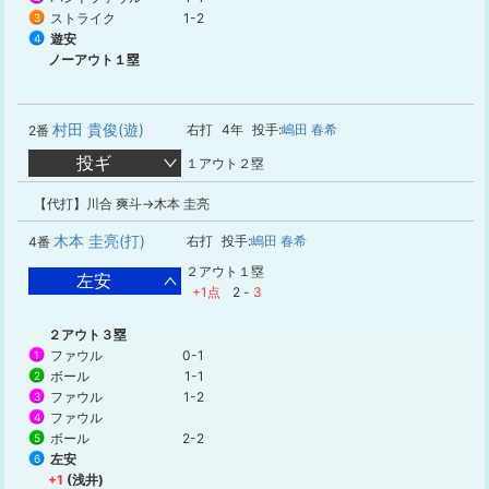
ストライク
1-2
3
遊安
4
ノーアウト１塁
村田 貴俊(遊)
右打
4年
投手:
嶋田 春希
2番
投ギ
１アウト２塁
【代打】川合 爽斗→木本 圭亮
木本 圭亮(打)
右打
投手:
嶋田 春希
4番
２アウト１塁
左安
+1点
2
-
3
２アウト３塁
ファウル
0-1
1
ボール
1-1
2
ファウル
1-2
3
ファウル
4
ボール
2-2
5
左安
6
+1
(浅井)