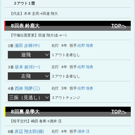
２アウト１塁
【代走】木本 圭亮→田邉 翔大
8回表 鈴鹿大
TOPへ
【守備位置変更】田邉 翔大(走→一)
瀬田 歩輝(中)
右打
4年
投手:
佐野 瑠勇
2番
遊飛
１アウト走者なし
坂本 銀河(一)
左打
4年
投手:
佐野 瑠勇
3番
左飛
２アウト走者なし
西林 翔夢(三)
右打
3年
投手:
佐野 瑠勇
4番
三振（見逃し）
３アウトチェンジ
8回裏 皇學大
TOPへ
【投手交代】嶋田 春希→酒井 渓
床辺 翔太郎(捕)
右打
4年
投手:
酒井 渓
6番