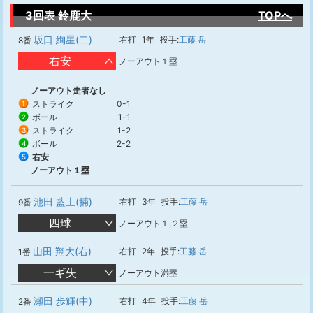
3回表 鈴鹿大
TOPへ
坂口 絢星(二)
右打
1年
投手:
工藤 岳
8番
右安
ノーアウト１塁
ノーアウト走者なし
ストライク
0-1
1
ボール
1-1
2
ストライク
1-2
3
ボール
2-2
4
右安
5
ノーアウト１塁
池田 藍土(捕)
右打
3年
投手:
工藤 岳
9番
四球
ノーアウト１,２塁
山田 翔大(右)
右打
2年
投手:
工藤 岳
1番
一ギ失
ノーアウト満塁
瀬田 歩輝(中)
右打
4年
投手:
工藤 岳
2番