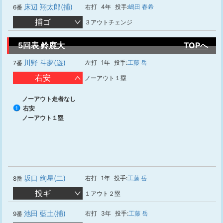
床辺 翔太郎(捕)
右打
4年
投手:
嶋田 春希
6番
捕ゴ
３アウトチェンジ
5回表 鈴鹿大
TOPへ
川野 斗夢(遊)
左打
1年
投手:
工藤 岳
7番
右安
ノーアウト１塁
ノーアウト走者なし
右安
1
ノーアウト１塁
坂口 絢星(二)
右打
1年
投手:
工藤 岳
8番
投ギ
１アウト２塁
池田 藍土(捕)
右打
3年
投手:
工藤 岳
9番