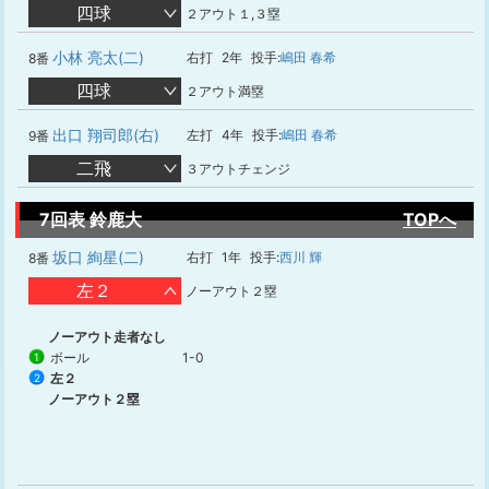
四球
２アウト１,３塁
小林 亮太(二)
右打
2年
投手:
嶋田 春希
8番
四球
２アウト満塁
出口 翔司郎(右)
左打
4年
投手:
嶋田 春希
9番
二飛
３アウトチェンジ
7回表 鈴鹿大
TOPへ
坂口 絢星(二)
右打
1年
投手:
西川 輝
8番
左２
ノーアウト２塁
ノーアウト走者なし
ボール
1-0
1
左２
2
ノーアウト２塁