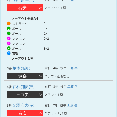
右安
ノーアウト１塁
ノーアウト走者なし
ストライク
0-1
1
ボール
1-1
2
ボール
2-1
3
ファウル
2-2
4
ファウル
5
ボール
3-2
6
右安
7
ノーアウト１塁
坂本 銀河(一)
左打
4年
投手:
工藤 岳
3番
遊併
２アウト走者なし
西林 翔夢(三)
右打
3年
投手:
工藤 岳
4番
三ゴ失
２アウト１塁
金澤 心大(左)
右打
2年
投手:
工藤 岳
5番
右安
２アウト１,３塁