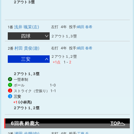
２アウト３塁
浅井 颯茉(左)
左打
4年
投手:
嶋田 春希
1番
四球
２アウト１,３塁
村田 貴俊(遊)
右打
4年
投手:
嶋田 春希
2番
２アウト１,２塁
三安
+1点
1
-
2
２アウト１,３塁
一塁牽制
P
ボール
1-0
1
ストライク（空振り）
1-1
2
三安
3
+1
(小林亮)
２アウト１,２塁
6回表 鈴鹿大
TOPへ
瀬田 歩輝(中)
右打
4年
投手:
工藤 岳
2番