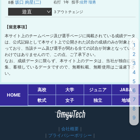
坂口 絢星(二)
右打
1年
投手:
佐野 瑠勇
8番
遊直
３アウトチェンジ
【留意事項】
本サイト上のチームページ及び選手ページに掲載されている成績データ
は、公式記録として本サイト上で公開された試合の成績のみが対象とな
1
っており、当該チーム及び選手が関わる全ての試合が対象となっている
2
わけではありませんので、この点、ご了承下さい。
なお、成績データに限らず、本サイト上のデータは、当社が独自に収
3
集、蓄積しているデータですので、無断転載、無断使用はご遠慮下さ
4
い。
5
高校
大学
ジュニア
JABA
6
HOME
7
軟式
女子
独立
地域
8
9
会社概要
プライバシーポリシー