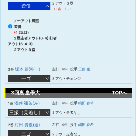
２アウト３塁
遊併
+1点
1
-
1
ノーアウト満塁
遊併
1
+1
(坂口)
１塁走者アウト(6-4) 打者
アウト(6-4-3)
２アウト３塁
坂本 銀河(一)
左打
4年
投手:
工藤 岳
3番
一ゴ
３アウトチェンジ
3回裏 皇學大
TOPへ
浅井 颯茉(左)
左打
4年
投手:
嶋田 春希
1番
三振（見逃し）
１アウト走者なし
村田 貴俊(遊)
右打
4年
投手:
嶋田 春希
2番
三ゴ
２アウト走者なし