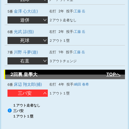
金澤 心大(左)
右打
2年
投手:
工藤 岳
5番
遊併
２アウト走者なし
光武 諒(指)
右打
2年
投手:
工藤 岳
6番
死球
２アウト１塁
川野 斗夢(遊)
左打
1年
投手:
工藤 岳
7番
右直
３アウトチェンジ
2回裏 皇學大
TOPへ
床辺 翔太郎(捕)
右打
4年
投手:
嶋田 春希
6番
三バ安
１アウト１塁
１アウト走者なし
三バ安
1
１アウト１塁