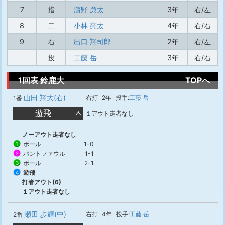
7
指
濵野 廉太
3年
右/左
8
二
小林 亮太
4年
右/右
9
右
出口 翔司郎
2年
右/左
投
工藤 岳
3年
右/右
1回表 鈴鹿大
TOPへ
山田 翔大(右)
右打
2年
投手:
工藤 岳
1番
遊飛
１アウト走者なし
ノーアウト走者なし
ボール
1-0
1
バントファウル
1-1
2
ボール
2-1
3
遊飛
4
打者アウト(6)
１アウト走者なし
瀬田 歩輝(中)
右打
4年
投手:
工藤 岳
2番