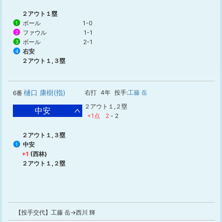
２アウト１塁
ボール
1-0
1
ファウル
1-1
2
ボール
2-1
3
右安
4
２アウト１,３塁
樋口 康樹(指)
右打
4年
投手:
工藤 岳
6番
２アウト１,２塁
中安
+1点
2
-
2
２アウト１,３塁
中安
1
+1
(西林)
２アウト１,２塁
【投手交代】工藤 岳→西川 輝