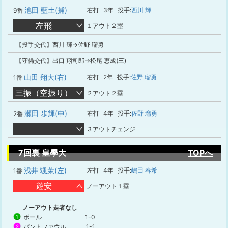
池田 藍土(捕)
右打
3年
投手:
西川 輝
9番
左飛
１アウト２塁
【投手交代】西川 輝→佐野 瑠勇
【守備交代】出口 翔司郎→松尾 恵成(三)
山田 翔大(右)
右打
2年
投手:
佐野 瑠勇
1番
三振（空振り）
２アウト２塁
瀬田 歩輝(中)
右打
4年
投手:
佐野 瑠勇
2番
３アウトチェンジ
7回裏 皇學大
TOPへ
浅井 颯茉(左)
左打
4年
投手:
嶋田 春希
1番
遊安
ノーアウト１塁
ノーアウト走者なし
ボール
1-0
1
バントファウル
1-1
2