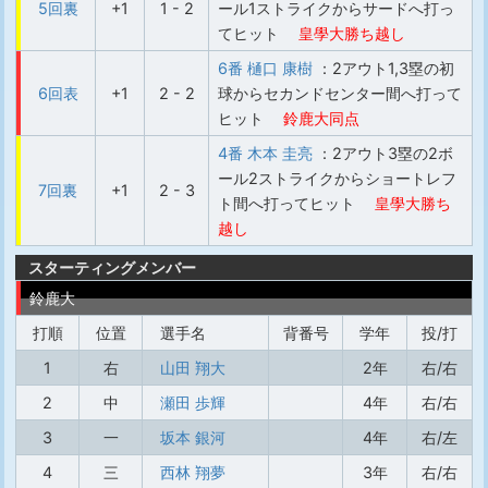
5回裏
+1
1 - 2
ール1ストライクからサードへ打っ
てヒット
皇學大勝ち越し
6番 樋口 康樹
：2アウト1,3塁の初
6回表
+1
2 - 2
球からセカンドセンター間へ打って
ヒット
鈴鹿大同点
4番 木本 圭亮
：2アウト3塁の2ボ
ール2ストライクからショートレフ
7回裏
+1
2 - 3
ト間へ打ってヒット
皇學大勝ち
越し
スターティングメンバー
鈴鹿大
打順
位置
選手名
背番号
学年
投/打
1
右
山田 翔大
2年
右/右
2
中
瀬田 歩輝
4年
右/右
3
一
坂本 銀河
4年
右/左
4
三
西林 翔夢
3年
右/右