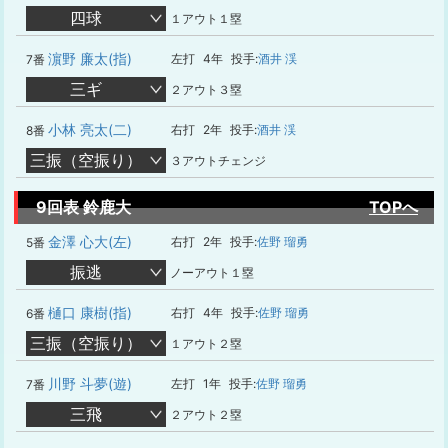
四球
１アウト１塁
濵野 廉太(指)
左打
4年
投手:
酒井 渓
7番
三ギ
２アウト３塁
小林 亮太(二)
右打
2年
投手:
酒井 渓
8番
三振（空振り）
３アウトチェンジ
9回表 鈴鹿大
TOPへ
金澤 心大(左)
右打
2年
投手:
佐野 瑠勇
5番
振逃
ノーアウト１塁
樋口 康樹(指)
右打
4年
投手:
佐野 瑠勇
6番
三振（空振り）
１アウト２塁
川野 斗夢(遊)
左打
1年
投手:
佐野 瑠勇
7番
三飛
２アウト２塁