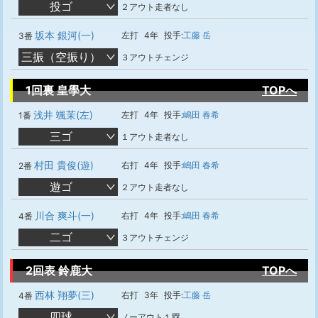
投ゴ
２アウト走者なし
坂本 銀河(一)
左打
4年
投手:
工藤 岳
3番
三振（空振り）
３アウトチェンジ
1回裏 皇學大
TOPへ
浅井 颯茉(左)
左打
4年
投手:
嶋田 春希
1番
三ゴ
１アウト走者なし
村田 貴俊(遊)
右打
4年
投手:
嶋田 春希
2番
遊ゴ
２アウト走者なし
川合 爽斗(一)
右打
4年
投手:
嶋田 春希
4番
二ゴ
３アウトチェンジ
2回表 鈴鹿大
TOPへ
西林 翔夢(三)
右打
3年
投手:
工藤 岳
4番
四球
ノーアウト１塁