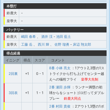
本塁打
鈴鹿大
-
皇學大
-
バッテリー
鈴鹿大
嶋田 春希
、
酒井 渓
-
池田 藍土
皇學大
工藤 岳
、
西川 輝
、
佐野 瑠勇
-
床辺 翔太郎
得点経過
イニング
得点
スコア
コメント
8番 小林 亮太
：1アウト2,3塁の1ス
2回裏
+1
0 - 1
トライクから打ち上げてセンター越
えへの犠牲フライ
皇學大先制
2番 瀬田 歩輝
：ランナー満塁の初
3回表
+1
1 - 1
球からをショートゴロ打ってダブル
プレー
鈴鹿大同点
2番 村田 貴俊
：2アウト1,3塁の1ボ