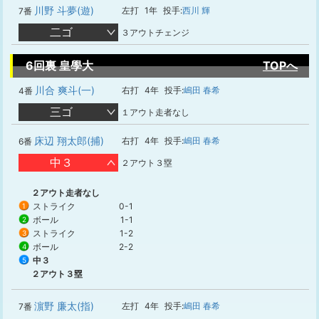
川野 斗夢(遊)
左打
1年
投手:
西川 輝
7番
二ゴ
３アウトチェンジ
6回裏 皇學大
TOPへ
川合 爽斗(一)
右打
4年
投手:
嶋田 春希
4番
三ゴ
１アウト走者なし
床辺 翔太郎(捕)
右打
4年
投手:
嶋田 春希
6番
中３
２アウト３塁
２アウト走者なし
ストライク
0-1
1
ボール
1-1
2
ストライク
1-2
3
ボール
2-2
4
中３
5
２アウト３塁
濵野 廉太(指)
左打
4年
投手:
嶋田 春希
7番