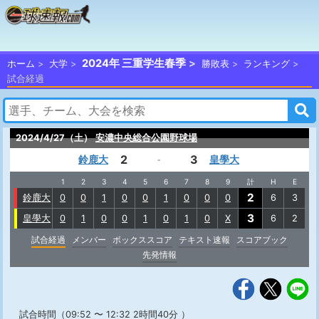
2024年 三重学生春季
ホーム
大学
勝敗表
ランキング
試合経過
2024/4/27（土）
安濃中央総合公園野球場
2
3
鈴鹿大
皇學大
-
1
2
3
4
5
6
7
8
9
計
H
E
2
鈴鹿大
0
0
1
0
0
1
0
0
0
6
3
3
皇學大
0
1
0
0
1
0
1
0
X
6
2
試合経過
メンバー
ボックススコア
テキスト速報
スコアブック
先発情報
試合時間（09:52 〜 12:32 2時間40分 ）