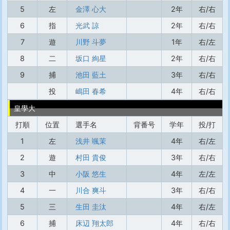
5
左
金澤 心大
2年
右/右
6
指
光武 諒
2年
右/右
7
遊
川野 斗夢
1年
右/左
8
二
坂口 絢星
2年
右/右
9
捕
池田 藍土
3年
右/右
投
嶋田 春希
4年
右/右
皇學大
打順
位置
選手名
背番号
学年
投/打
1
左
浅井 颯茉
4年
右/左
2
遊
村田 貴俊
3年
右/右
3
中
小阪 悠生
4年
左/左
4
一
川合 爽斗
3年
右/右
5
三
生田 圭汰
4年
右/左
6
捕
床辺 翔太郎
4年
右/右