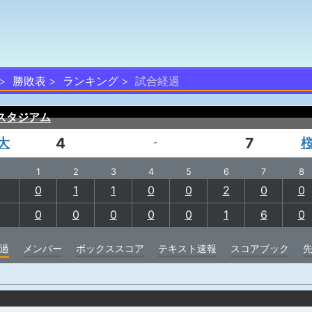
勝敗表
ランキング
試合経過
スタジアム
大
4
7
-
1
2
3
4
5
6
7
8
0
1
1
0
0
2
0
0
0
0
0
0
0
1
6
0
過
メンバー
ボックススコア
テキスト速報
スコアブック