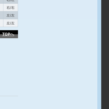
右/右
左/左
左/左
TOPへ