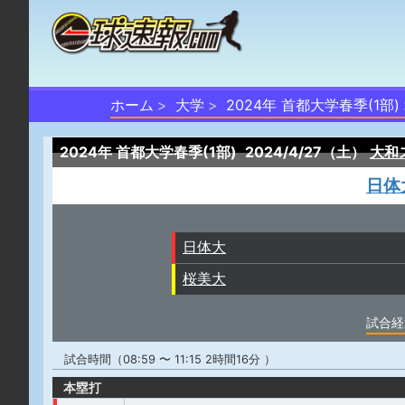
ホーム
大学
2024年 首都大学春季(1部)
2024年 首都大学春季(1部)
2024/4/27（土）
大和
日体
日体大
桜美大
試合経
試合時間（08:59 〜 11:15 2時間16分 ）
本塁打