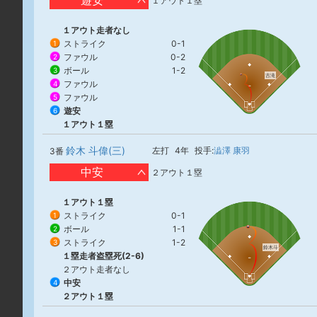
遊安
１アウト１塁
１アウト走者なし
ストライク
0-1
1
ファウル
0-2
2
ボール
1-2
3
古滝
ファウル
4
ファウル
5
遊安
6
１アウト１塁
鈴木 斗偉(三)
左打
4年
投手:
澁澤 康羽
3番
中安
２アウト１塁
１アウト１塁
ストライク
0-1
1
ボール
1-1
2
ストライク
1-2
3
鈴木斗
１塁走者盗塁死(2-6)
２アウト走者なし
中安
4
２アウト１塁