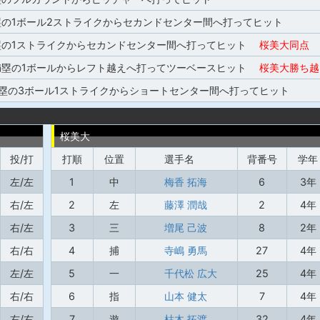
塁の1ボール2ストライクからセカンドセンター間へ打ってヒット
塁の1ストライクからセカンドセンター間へ打ってヒット
桜美大同点
満塁の1ボールからレフト越えへ打ってツーベースヒット
桜美大勝ち越
3塁の3ボール1ストライクからショートセンター間へ打ってヒット
桜美大
投/打
打順
位置
選手名
背番号
学年
左/左
1
中
梅香 拓海
6
3年
右/左
2
左
藤澤 潤哉
2
4年
右/左
3
三
増尾 己波
8
2年
右/右
4
捕
寺嶋 勇馬
27
4年
左/左
5
一
千代松 広大
25
4年
右/右
6
指
山本 健太
7
4年
右/右
7
遊
枯木 拓渡
32
4年