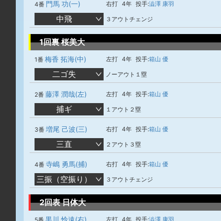
門馬 功(一)
右打
4年
投手:
澁澤 康羽
4番
中飛
３アウトチェンジ
1回裏 桜美大
梅香 拓海(中)
左打
4年
投手:
箱山 優
1番
二ゴ失
ノーアウト１塁
藤澤 潤哉(左)
左打
4年
投手:
箱山 優
2番
捕ギ
１アウト２塁
増尾 己波(三)
右打
4年
投手:
箱山 優
3番
三直
２アウト３塁
寺嶋 勇馬(捕)
右打
4年
投手:
箱山 優
4番
三振（空振り）
３アウトチェンジ
2回表 日体大
黒川 怜遠(右)
左打
4年
投手:
澁澤 康羽
5番