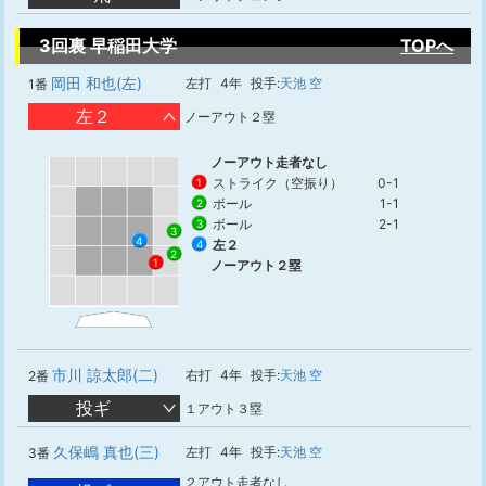
3回裏 早稲田大学
TOPへ
岡田 和也(左)
左打
4年
投手:
天池 空
1番
左２
ノーアウト２塁
ノーアウト走者なし
ストライク（空振り）
0-1
1
ボール
1-1
2
ボール
2-1
3
3
4
左２
4
2
1
ノーアウト２塁
市川 諒太郎(二)
右打
4年
投手:
天池 空
2番
投ギ
１アウト３塁
久保嶋 真也(三)
左打
4年
投手:
天池 空
3番
２アウト走者なし