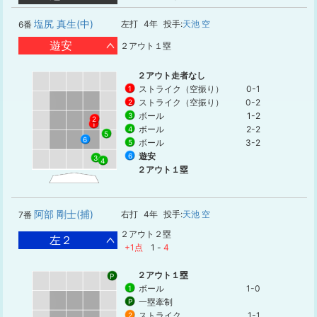
塩尻 真生(中)
左打
4年
投手:
天池 空
6番
遊安
２アウト１塁
２アウト走者なし
ストライク（空振り）
0-1
1
ストライク（空振り）
0-2
2
ボール
1-2
3
2
1
ボール
2-2
4
5
6
ボール
3-2
5
遊安
6
3
4
２アウト１塁
阿部 剛士(捕)
右打
4年
投手:
天池 空
7番
２アウト２塁
左２
+1点
1
-
4
２アウト１塁
P
ボール
1-0
1
一塁牽制
P
ストライク
1-1
2