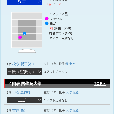
投ゴ
+1点
1
-
2
１アウト３塁
ファウル
0-1
1
投ゴ
2
+1
(岡田 和也)
打者アウト(1-3)
2
1
２アウト走者なし
松永 賢三(右)
左打
4年
投手:
天池 空
4番
三振（空振り）
３アウトチェンジ
4回表 國學院大學
TOPへ
谷石 翼(右)
左打
4年
投手:
大澤 龍登
5番
二ゴ
１アウト走者なし
吉原(指)
右打
3年
投手:
大澤 龍登
6番