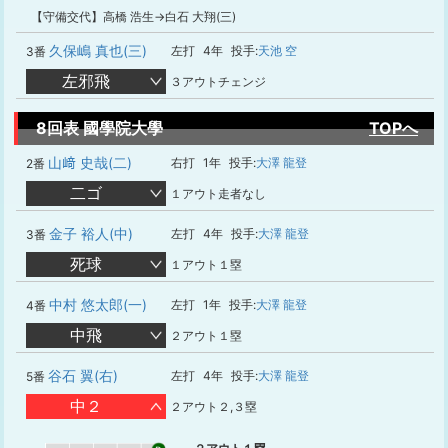
【守備交代】高橋 浩生→白石 大翔(三)
久保嶋 真也(三)
左打
4年
投手:
天池 空
3番
左邪飛
３アウトチェンジ
8回表 國學院大學
TOPへ
山﨑 史哉(二)
右打
1年
投手:
大澤 龍登
2番
二ゴ
１アウト走者なし
金子 裕人(中)
左打
4年
投手:
大澤 龍登
3番
死球
１アウト１塁
中村 悠太郎(一)
左打
1年
投手:
大澤 龍登
4番
中飛
２アウト１塁
谷石 翼(右)
左打
4年
投手:
大澤 龍登
5番
中２
２アウト２,３塁