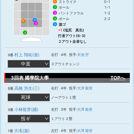
ストライク
0-1
1
ボール
1-1
2
バントファウル
1-2
3
ボール
2-2
4
5
1
3
遊ゴ
5
+1
(塩尻 真生)
4
打者アウト(6-3)
２アウト走者なし
村上 翔祐(遊)
右打
4年
投手:
天池 空
9番
中直
３アウトチェンジ
3回表 國學院大學
TOPへ
高橋 浩生(三)
右打
4年
投手:
大澤 龍登
8番
死球
ノーアウト１塁
小林龍芽(捕)
右打
3年
投手:
大澤 龍登
9番
投ギ
１アウト２塁
大滝(遊)
左打
4年
投手:
大澤 龍登
1番