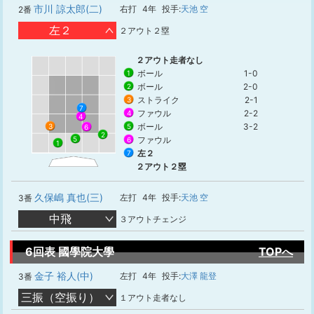
市川 諒太郎(二)
右打
4年
投手:
天池 空
2番
左２
２アウト２塁
２アウト走者なし
ボール
1-0
1
ボール
2-0
2
ストライク
2-1
3
7
ファウル
2-2
4
4
ボール
3-2
5
3
6
2
ファウル
5
6
1
左２
7
２アウト２塁
久保嶋 真也(三)
左打
4年
投手:
天池 空
3番
中飛
３アウトチェンジ
6回表 國學院大學
TOPへ
金子 裕人(中)
左打
4年
投手:
大澤 龍登
3番
三振（空振り）
１アウト走者なし