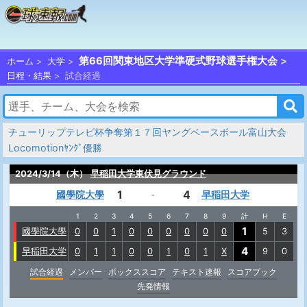
第66回関東地区大学準硬式野球選手権大会
ホーム
大学
日程・結果
試合経過
チューリップテレビ杯争奪第１７回ヤングベースボール富山大会
Locomotionﾔﾝｸﾞ優勝
2024/3/14（木）
早稲田大学東伏見グラウンド
1
4
國學院大學
早稲田大学
-
1
2
3
4
5
6
7
8
9
計
H
E
1
國學院大學
0
0
1
0
0
0
0
0
0
5
3
4
早稲田大学
0
1
1
0
0
1
0
1
X
9
0
試合経過
メンバー
ボックススコア
テキスト速報
スコアブック
先発情報