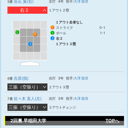
谷石 翼(右)
左打
4年
投手:
大澤 龍登
5番
右２
１アウト２塁
１アウト走者なし
ストライク
0-1
1
2
ボール
1-1
2
1
右２
3
１アウト２塁
3
吉原(指)
右打
3年
投手:
大澤 龍登
6番
三振（空振り）
２アウト３塁
佐々木 直人(左)
右打
3年
投手:
大澤 龍登
7番
三振（空振り）
３アウトチェンジ
2回裏 早稲田大学
TOPへ