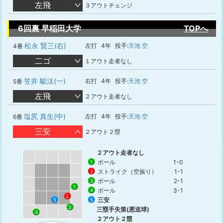
左飛
３アウトチェンジ
6回裏 早稲田大学
TOPへ
松永 賢三(右)
左打
4年
投手:
天池 空
4番
二ゴ
１アウト走者なし
笠井 駿汰(一)
右打
4年
投手:
天池 空
5番
左飛
２アウト走者なし
塩尻 真生(中)
左打
4年
投手:
天池 空
6番
三安
２アウト２塁
２アウト走者なし
ボール
1-0
1
ストライク（空振り）
1-1
2
ボール
2-1
3
1
ボール
3-1
4
2
三安
5
5
3
三塁手失策(悪送球)
4
２アウト２塁