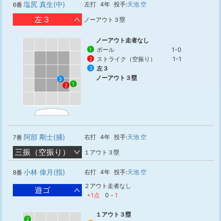
塩尻 真生(中)
左打
4年
投手:
天池 空
6番
左３
ノーアウト３塁
ノーアウト走者なし
ボール
1-0
1
ストライク（空振り）
1-1
2
左３
3
ノーアウト３塁
3
1
2
阿部 剛士(捕)
右打
4年
投手:
天池 空
7番
三振（空振り）
１アウト３塁
小林 偉月(指)
右打
4年
投手:
天池 空
8番
２アウト走者なし
遊ゴ
+1点
0
-
1
１アウト３塁
2