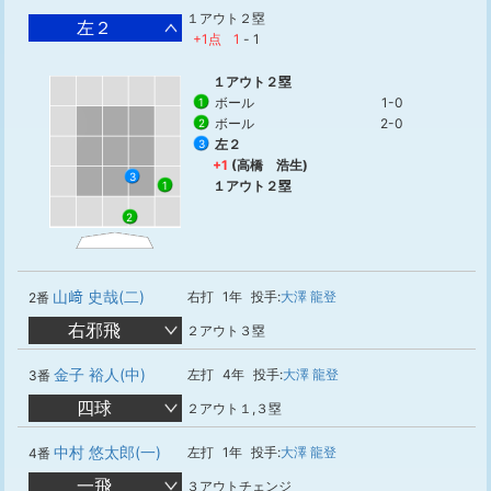
１アウト２塁
左２
+1点
1
-
1
１アウト２塁
ボール
1-0
1
ボール
2-0
2
左２
3
+1
(高橋 浩生)
3
１アウト２塁
1
2
山﨑 史哉(二)
右打
1年
投手:
大澤 龍登
2番
右邪飛
２アウト３塁
金子 裕人(中)
左打
4年
投手:
大澤 龍登
3番
四球
２アウト１,３塁
中村 悠太郎(一)
左打
1年
投手:
大澤 龍登
4番
一飛
３アウトチェンジ