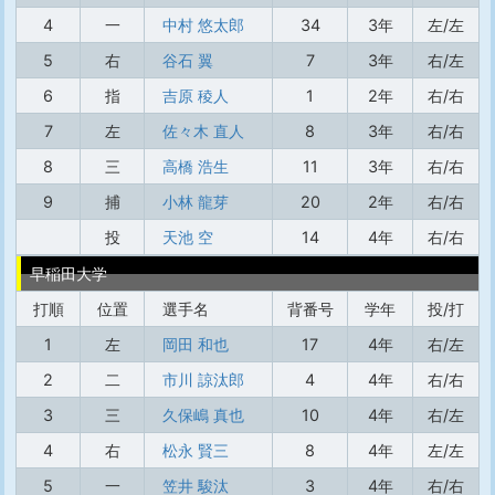
4
一
中村 悠太郎
34
3年
左/左
5
右
谷石 翼
7
3年
右/左
6
指
吉原 稜人
1
2年
右/右
7
左
佐々木 直人
8
3年
右/右
8
三
高橋 浩生
11
3年
右/右
9
捕
小林 龍芽
20
2年
右/右
投
天池 空
14
4年
右/右
早稲田大学
打順
位置
選手名
背番号
学年
投/打
1
左
岡田 和也
17
4年
右/左
2
二
市川 諒汰郎
4
4年
右/右
3
三
久保嶋 真也
10
4年
右/左
4
右
松永 賢三
8
4年
左/左
5
一
笠井 駿汰
3
4年
右/右