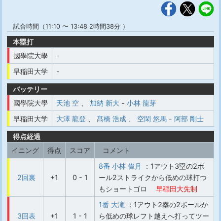
試合時間（11:10 〜 13:48 2時間38分 ）
本塁打
國學院大學
-
早稲田大学
-
バッテリー
國學院大學
天池 空
、
加納 新大
-
小林 龍芽
早稲田大学
大澤 龍登
、
髙橋 浩成
、
空閑 悠馬
-
阿部 剛士
得点経過
イニング
得点
スコア
コメント
8番 小林 偉月
：1アウト3塁の2ボ
2回裏
+1
0 - 1
ール2ストライクから低めの球打つ
もショートゴロ
早稲田大先制
1番 大滝
：1アウト2塁の2ボールか
3回表
+1
1 - 1
ら低めの球レフト越えへ打ってツー