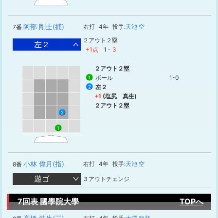
阿部 剛士(捕)
右打
4年
投手:
天池 空
7番
２アウト２塁
左２
+1点
1
-
3
２アウト２塁
ボール
1-0
1
左２
2
+1
(塩尻 真生)
２アウト２塁
2
1
小林 偉月(指)
右打
4年
投手:
天池 空
8番
遊ゴ
３アウトチェンジ
7回表 國學院大學
TOPへ