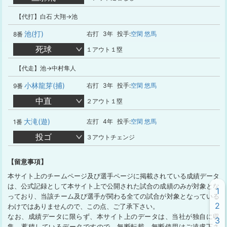
【代打】白石 大翔→池
池(打)
右打
3年
投手:
空閑 悠馬
8番
死球
１アウト１塁
【代走】池→中村隼人
小林龍芽(捕)
右打
3年
投手:
空閑 悠馬
9番
中直
２アウト１塁
大滝(遊)
左打
4年
投手:
空閑 悠馬
1番
投ゴ
３アウトチェンジ
【留意事項】
本サイト上のチームページ及び選手ページに掲載されている成績データ
は、公式記録として本サイト上で公開された試合の成績のみが対象とな
1
っており、当該チーム及び選手が関わる全ての試合が対象となっている
2
わけではありませんので、この点、ご了承下さい。
なお、成績データに限らず、本サイト上のデータは、当社が独自に収
3
集、蓄積しているデータですので、無断転載、無断使用はご遠慮下さ