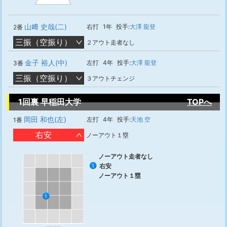
山﨑 史哉(二)
右打
1年
投手:
大澤 龍登
2番
三振（空振り）
２アウト走者なし
金子 裕人(中)
左打
4年
投手:
大澤 龍登
3番
三振（空振り）
３アウトチェンジ
1回裏 早稲田大学
TOPへ
岡田 和也(左)
左打
4年
投手:
天池 空
1番
右安
ノーアウト１塁
ノーアウト走者なし
右安
1
ノーアウト１塁
1