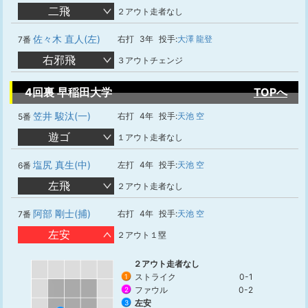
二飛
２アウト走者なし
佐々木 直人(左)
右打
3年
投手:
大澤 龍登
7番
右邪飛
３アウトチェンジ
4回裏 早稲田大学
TOPへ
笠井 駿汰(一)
右打
4年
投手:
天池 空
5番
遊ゴ
１アウト走者なし
塩尻 真生(中)
左打
4年
投手:
天池 空
6番
左飛
２アウト走者なし
阿部 剛士(捕)
右打
4年
投手:
天池 空
7番
左安
２アウト１塁
２アウト走者なし
ストライク
0-1
1
ファウル
0-2
2
左安
3