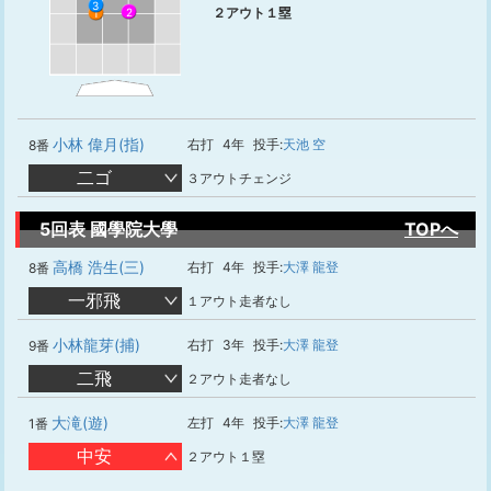
3
２アウト１塁
2
1
小林 偉月(指)
右打
4年
投手:
天池 空
8番
二ゴ
３アウトチェンジ
5回表 國學院大學
TOPへ
高橋 浩生(三)
右打
4年
投手:
大澤 龍登
8番
一邪飛
１アウト走者なし
小林龍芽(捕)
右打
3年
投手:
大澤 龍登
9番
二飛
２アウト走者なし
大滝(遊)
左打
4年
投手:
大澤 龍登
1番
中安
２アウト１塁