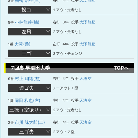
高橋 浩生(三)
右打
4年
投手:
大澤 龍登
8番
投ゴ
１アウト走者なし
小林龍芽(捕)
右打
3年
投手:
大澤 龍登
9番
左飛
２アウト走者なし
大滝(遊)
左打
4年
投手:
大澤 龍登
1番
二ゴ
３アウトチェンジ
7回裏 早稲田大学
TOPへ
村上 翔祐(遊)
右打
4年
投手:
天池 空
9番
遊ゴ失
ノーアウト１塁
岡田 和也(左)
左打
4年
投手:
天池 空
1番
三振（空振り）
２アウト走者なし
市川 諒太郎(二)
右打
4年
投手:
天池 空
2番
三ゴ失
２アウト２塁