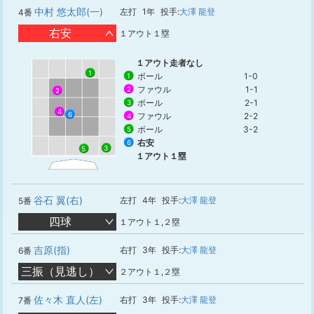
中村 悠太郎(一)
左打
1年
投手:
大澤 龍登
4番
右安
１アウト１塁
１アウト走者なし
1
ボール
1-0
1
ファウル
1-1
2
2
ボール
2-1
3
4
6
ファウル
2-2
4
ボール
3-2
5
右安
6
3
5
１アウト１塁
谷石 翼(右)
左打
4年
投手:
大澤 龍登
5番
四球
１アウト１,２塁
吉原(指)
右打
3年
投手:
大澤 龍登
6番
三振（見逃し）
２アウト１,２塁
佐々木 直人(左)
右打
3年
投手:
大澤 龍登
7番