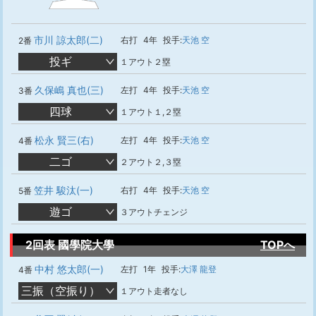
市川 諒太郎(二)
右打
4年
投手:
天池 空
2番
投ギ
１アウト２塁
久保嶋 真也(三)
左打
4年
投手:
天池 空
3番
四球
１アウト１,２塁
松永 賢三(右)
左打
4年
投手:
天池 空
4番
二ゴ
２アウト２,３塁
笠井 駿汰(一)
右打
4年
投手:
天池 空
5番
遊ゴ
３アウトチェンジ
2回表 國學院大學
TOPへ
中村 悠太郎(一)
左打
1年
投手:
大澤 龍登
4番
三振（空振り）
１アウト走者なし