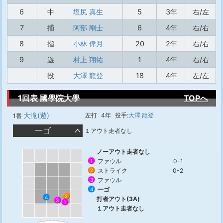
6
中
塩尻 真生
5
3年
右/左
7
捕
阿部 剛士
6
4年
右/右
8
指
小林 偉月
20
2年
右/右
9
遊
村上 翔祐
1
4年
右/右
投
大澤 龍登
18
4年
左/左
1回表 國學院大學
TOPへ
大滝(遊)
左打
4年
投手:
大澤 龍登
1番
一ゴ
１アウト走者なし
ノーアウト走者なし
ファウル
0-1
1
ストライク
0-2
2
ファウル
3
一ゴ
4
2
4
打者アウト(3A)
3
1
１アウト走者なし