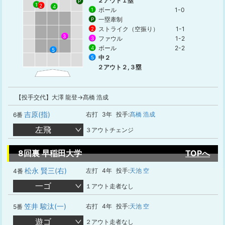
２アウト１塁
P
1
2
4
ボール
1-0
1
一塁牽制
P
ストライク（空振り）
1-1
2
3
ファウル
1-2
3
ボール
2-2
4
5
中２
5
２アウト２,３塁
【投手交代】大澤 龍登→髙橋 浩成
吉原(指)
右打
3年
投手:
髙橋 浩成
6番
左飛
３アウトチェンジ
8回裏 早稲田大学
TOPへ
松永 賢三(右)
左打
4年
投手:
天池 空
4番
一ゴ
１アウト走者なし
笠井 駿汰(一)
右打
4年
投手:
天池 空
5番
遊ゴ
２アウト走者なし