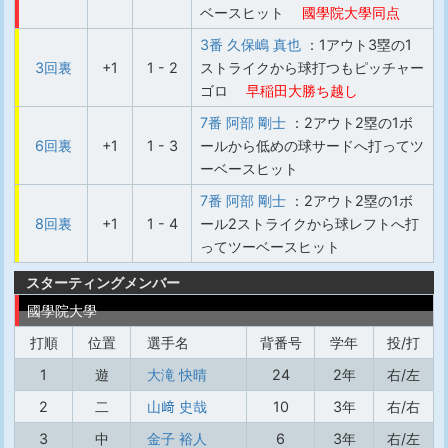
ベースヒット
國學院大學同点
3番 久保嶋 真也
：1アウト3塁の1
3回裏
+1
1 - 2
ストライクから球打つもピッチャー
ゴロ
早稲田大勝ち越し
7番 阿部 剛士
：2アウト2塁の1ボ
6回裏
+1
1 - 3
ールから低めの球サードへ打ってツ
ーベースヒット
7番 阿部 剛士
：2アウト2塁の1ボ
8回裏
+1
1 - 4
ール2ストライクから球レフトへ打
ってツーベースヒット
スターティングメンバー
國學院大學
打順
位置
選手名
背番号
学年
投/打
1
遊
大滝 快晴
24
2年
右/左
2
二
山﨑 史哉
10
3年
右/右
3
中
金子 裕人
6
3年
右/左