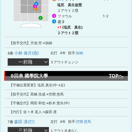
4
塩尻 真生盗塁
3
2
２アウト２塁
ファウル
1-2
3
1
左２
4
+1
(塩尻 真生)
２アウト２塁
【投手交代】天池 空→加納
小林 偉月(指)
右打
4年
投手:
加納
8番
一邪飛
３アウトチェンジ
9回表 國學院大學
TOPへ
【守備位置変更】塩尻 真生(中→左)
【投手交代】髙橋 浩成→空閑 悠馬
【守備交代】岡田 和也→鈴木 悠矢(中)
【代打】佐々木 直人→森田 凛
森田 凛(打)
左打
4年
投手:
空閑 悠馬
7番
三邪飛
１アウト走者なし