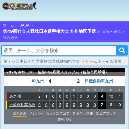
ホーム
JABA
第49回社会人野球日本選手権大会 九州地区予選
日程・結果
試合経過
第７０回中日少年学童軟式野球愛知県大会 ドリームボーイズ優勝
2024/9/12（木）
佐伯中央病院スタジアム（佐伯市民球場）
4
2
JR九州
日産自動車九州
-
1
2
3
4
5
6
7
8
9
計
H
E
4
JR九州
2
1
0
0
0
1
0
0
0
10
1
2
日産自動車九州
0
0
0
2
0
0
0
0
0
8
0
試合経過
メンバー
ボックススコア
テキスト速報
スコアブック
先発情報