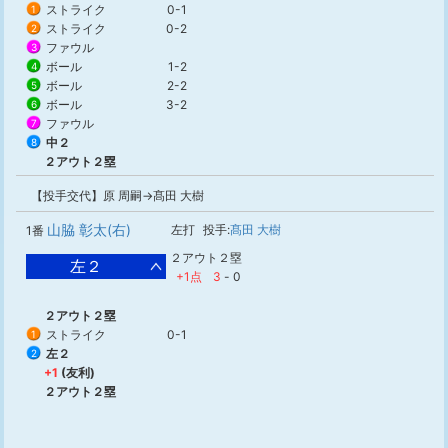
ストライク
0-1
1
ストライク
0-2
2
ファウル
3
ボール
1-2
4
ボール
2-2
5
ボール
3-2
6
ファウル
7
中２
8
２アウト２塁
【投手交代】原 周嗣→髙田 大樹
山脇 彰太(右)
左打
投手:
髙田 大樹
1番
２アウト２塁
左２
+1点
3
-
0
２アウト２塁
ストライク
0-1
1
左２
2
+1
(友利)
２アウト２塁