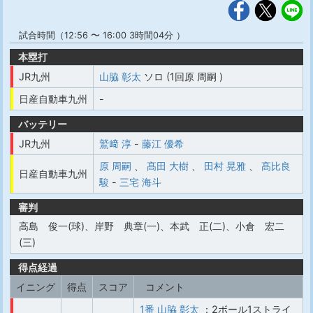
試合時間（12:56 〜 16:00 3時間04分 ）
本塁打
JR九州
山脇 彰太
ソロ (1回原 周嗣 )
日産自動車九州
-
バッテリー
JR九州
鷲﨑 淳
-
藤江 優希
原 周嗣
、
髙田 大樹
、
田村 晃雅
、
髙比良
日産自動車九州
駿
-
三宅 海斗
審判
高島 俊一(球)、岸野 典章(一)、本武 正(二)、小倉 宏二
(三)
得点経過
イニング
得点
スコア
コメント
1番 山脇 彰太
：2ボール1ストライ