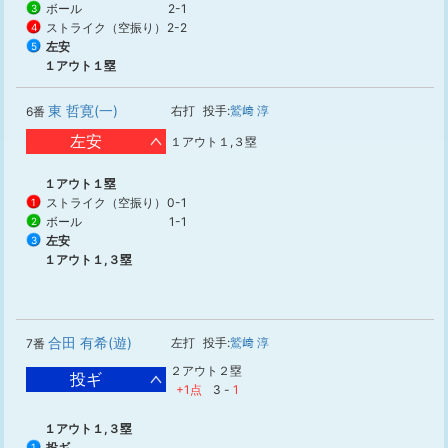
ボール
2-1
3
ストライク（空振り）
2-2
4
左安
5
１アウト１塁
東 哲寛(一)
右打
投手:
鷲﨑 淳
6番
左安
１アウト１,３塁
１アウト１塁
ストライク（空振り）
0-1
1
ボール
1-1
2
左安
3
１アウト１,３塁
合田 有希(遊)
左打
投手:
鷲﨑 淳
7番
２アウト２塁
投ギ
+1点
3
-
1
１アウト１,３塁
投ギ
1