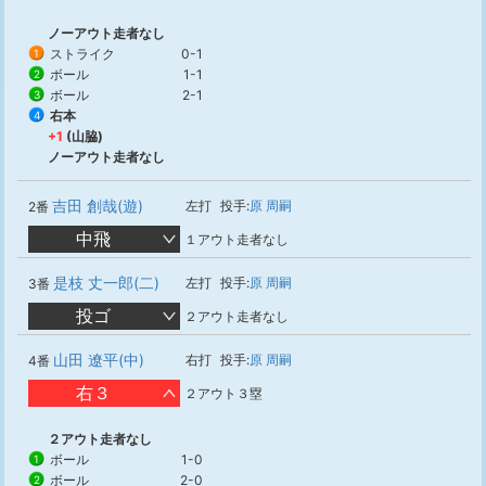
ノーアウト走者なし
ストライク
0-1
1
ボール
1-1
2
ボール
2-1
3
右本
4
+1
(山脇)
ノーアウト走者なし
吉田 創哉(遊)
左打
投手:
原 周嗣
2番
中飛
１アウト走者なし
是枝 丈一郎(二)
左打
投手:
原 周嗣
3番
投ゴ
２アウト走者なし
山田 遼平(中)
右打
投手:
原 周嗣
4番
右３
２アウト３塁
２アウト走者なし
ボール
1-0
1
ボール
2-0
2