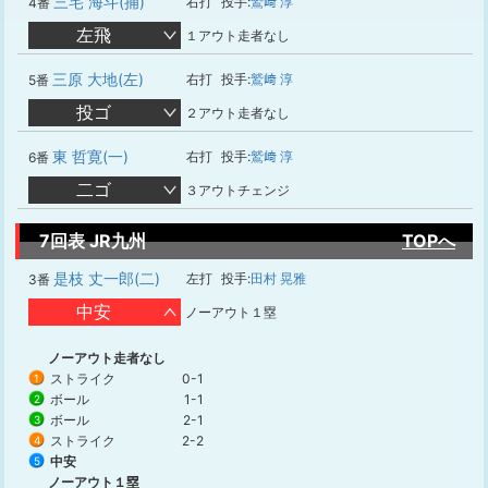
三宅 海斗(捕)
右打
投手:
鷲﨑 淳
4番
左飛
１アウト走者なし
三原 大地(左)
右打
投手:
鷲﨑 淳
5番
投ゴ
２アウト走者なし
東 哲寛(一)
右打
投手:
鷲﨑 淳
6番
二ゴ
３アウトチェンジ
7回表 JR九州
TOPへ
是枝 丈一郎(二)
左打
投手:
田村 晃雅
3番
中安
ノーアウト１塁
ノーアウト走者なし
ストライク
0-1
1
ボール
1-1
2
ボール
2-1
3
ストライク
2-2
4
中安
5
ノーアウト１塁