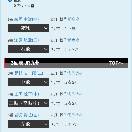
左安
5
２アウト１塁
森岡 幸汰(中)
右打
投手:
鷲﨑 淳
8番
死球
２アウト１,２塁
江原 旭飛(三)
右打
投手:
鷲﨑 淳
9番
右飛
３アウトチェンジ
3回表 JR九州
TOPへ
是枝 丈一郎(二)
左打
投手:
髙田 大樹
3番
中飛
１アウト走者なし
山田 遼平(中)
右打
投手:
髙田 大樹
4番
三振（空振り）
２アウト走者なし
岩切 貴弘(左)
左打
投手:
髙田 大樹
5番
左飛
３アウトチェンジ