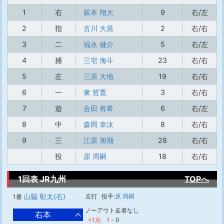
1
右
荻本 翔大
9
右/左
2
指
古川 大晃
2
右/右
3
二
福永 健介
5
右/左
4
捕
三宅 海斗
23
右/右
5
左
三原 大地
19
右/右
6
一
東 哲寛
3
右/右
7
遊
合田 有希
6
右/左
8
中
森岡 幸汰
8
右/右
9
三
江原 旭飛
28
右/右
投
原 周嗣
18
右/右
1回表 JR九州
TOPへ
山脇 彰太(右)
左打
投手:
原 周嗣
1番
ノーアウト走者なし
右本
+1点
1
-
0