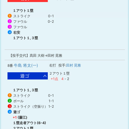
１アウト１塁
ストライク
0-1
1
ファウル
0-2
2
ファウル
3
右安
4
１アウト１,３塁
【投手交代】髙田 大樹→田村 晃雅
牛島 将太(一)
右打
投手:
田村 晃雅
8番
２アウト１塁
遊ゴ
+1点
4
-
2
１アウト１,３塁
ストライク
0-1
1
ボール
1-1
2
ストライク（空振り）
1-2
3
遊ゴ
4
+1
(藤江)
１塁走者アウト(6-4)
２アウト１塁