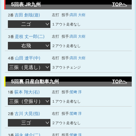
5回表 JR九州
TOPへ
吉田 創哉(遊)
左打
投手:
髙田 大樹
2番
二ゴ
１アウト走者なし
是枝 丈一郎(二)
左打
投手:
髙田 大樹
3番
右飛
２アウト走者なし
山田 遼平(中)
右打
投手:
髙田 大樹
4番
三振（見逃し）
３アウトチェンジ
5回裏 日産自動車九州
TOPへ
荻本 翔大(右)
左打
投手:
鷲﨑 淳
1番
三振（空振り）
１アウト走者なし
古川 大晃(指)
右打
投手:
鷲﨑 淳
2番
三ゴ
２アウト走者なし
福永 健介(二)
左打
投手:
鷲﨑 淳
3番