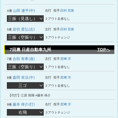
山田 遼平(中)
右打
投手:
田村 晃雅
4番
三振（見逃し）
２アウト走者なし
岩切 貴弘(左)
左打
投手:
田村 晃雅
5番
三振（空振り）
３アウトチェンジ
7回裏 日産自動車九州
TOPへ
合田 有希(遊)
左打
投手:
鷲﨑 淳
7番
三振（空振り）
１アウト走者なし
森岡 幸汰(中)
右打
投手:
鷲﨑 淳
8番
三ゴ
２アウト走者なし
【代打】江原 旭飛→藤本 倖介
藤本 倖介(打)
右打
投手:
鷲﨑 淳
9番
右飛
３アウトチェンジ