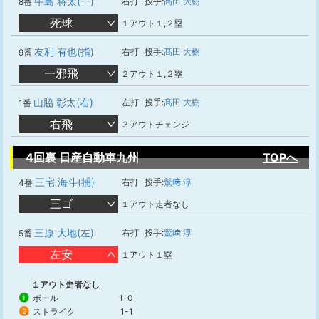
牛島 将太(一)
右打
投手:
髙田 大樹
8番
死球
１アウト１,２塁
友利 有也(指)
右打
投手:
髙田 大樹
9番
一邪飛
２アウト１,２塁
山脇 彰太(右)
左打
投手:
髙田 大樹
1番
右飛
３アウトチェンジ
4回裏 日産自動車九州
TOPへ
三宅 海斗(捕)
右打
投手:
鷲﨑 淳
4番
三ゴ
１アウト走者なし
三原 大地(左)
右打
投手:
鷲﨑 淳
5番
左安
１アウト１塁
１アウト走者なし
ボール
1-0
1
ストライク
1-1
2