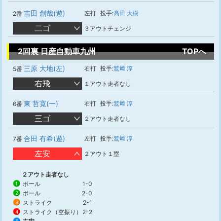
吉田 創哉(遊)
左打
投手:
髙田 大樹
2番
二ゴ
３アウトチェンジ
2回裏 日産自動車九州
TOPへ
三原 大地(左)
右打
投手:
鷲﨑 淳
5番
右飛
１アウト走者なし
東 哲寛(一)
右打
投手:
鷲﨑 淳
6番
三ゴ
２アウト走者なし
合田 有希(遊)
左打
投手:
鷲﨑 淳
7番
左安
２アウト１塁
２アウト走者なし
ボール
1-0
1
ボール
2-0
2
ストライク
2-1
3
ストライク（空振り）
2-2
4