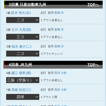
3回裏 日産自動車九州
TOPへ
荻本 翔大(右)
左打
投手:
鷲﨑 淳
1番
二ゴ
１アウト走者なし
古川 大晃(指)
右打
投手:
鷲﨑 淳
2番
三ゴ
２アウト走者なし
福永 健介(二)
左打
投手:
鷲﨑 淳
3番
二ゴ
３アウトチェンジ
4回表 JR九州
TOPへ
藤江 優希(捕)
右打
投手:
髙田 大樹
6番
三振（空振り）
１アウト走者なし
髙橋 拓也(三)
左打
投手:
髙田 大樹
7番
四球
１アウト１塁