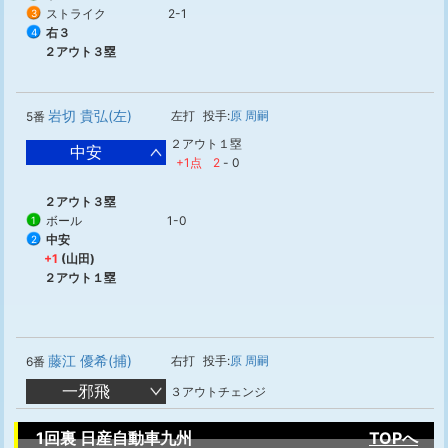
ストライク
2-1
3
右３
4
２アウト３塁
岩切 貴弘(左)
左打
投手:
原 周嗣
5番
２アウト１塁
中安
+1点
2
-
0
２アウト３塁
ボール
1-0
1
中安
2
+1
(山田)
２アウト１塁
藤江 優希(捕)
右打
投手:
原 周嗣
6番
一邪飛
３アウトチェンジ
1回裏 日産自動車九州
TOPへ