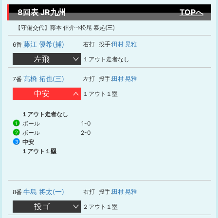
8回表 JR九州
TOPへ
【守備交代】藤本 倖介→松尾 泰起(三)
藤江 優希(捕)
右打
投手:
田村 晃雅
6番
左飛
１アウト走者なし
髙橋 拓也(三)
左打
投手:
田村 晃雅
7番
中安
１アウト１塁
１アウト走者なし
ボール
1-0
1
ボール
2-0
2
中安
3
１アウト１塁
牛島 将太(一)
右打
投手:
田村 晃雅
8番
投ゴ
２アウト１塁