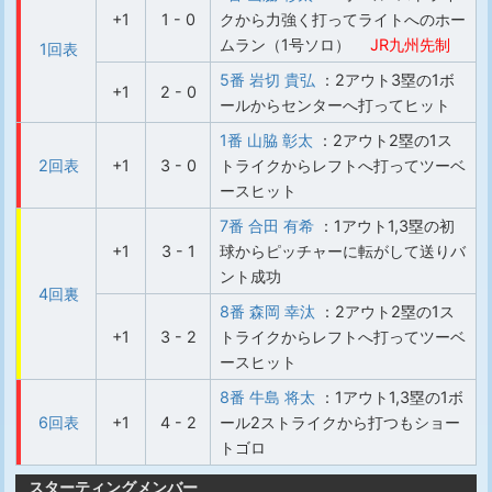
+1
1 - 0
クから力強く打ってライトへのホー
ムラン（1号ソロ）
JR九州先制
1回表
5番 岩切 貴弘
：2アウト3塁の1ボ
+1
2 - 0
ールからセンターへ打ってヒット
1番 山脇 彰太
：2アウト2塁の1ス
2回表
+1
3 - 0
トライクからレフトへ打ってツーベ
ースヒット
7番 合田 有希
：1アウト1,3塁の初
+1
3 - 1
球からピッチャーに転がして送りバ
ント成功
4回裏
8番 森岡 幸汰
：2アウト2塁の1ス
+1
3 - 2
トライクからレフトへ打ってツーベ
ースヒット
8番 牛島 将太
：1アウト1,3塁の1ボ
6回表
+1
4 - 2
ール2ストライクから打つもショー
トゴロ
スターティングメンバー