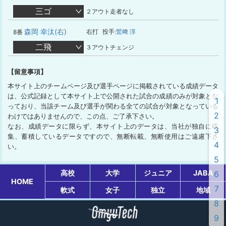
三ゴ
２アウト走者なし
森岡 幸汰(右)
右打
投手:
鷲﨑 淳
8番
二飛
３アウトチェンジ
【留意事項】
本サイト上のチームページ及び選手ページに掲載されている成績データ
は、公式記録として本サイト上で公開された試合の成績のみが対象とな
1
っており、当該チーム及び選手が関わる全ての試合が対象となっている
2
わけではありませんので、この点、ご了承下さい。
なお、成績データに限らず、本サイト上のデータは、当社が独自に収
3
集、蓄積しているデータですので、無断転載、無断使用はご遠慮下さ
4
い。
5
高校
大学
ジュニア
JABA
6
HOME
7
軟式
女子
独立
地域
8
9