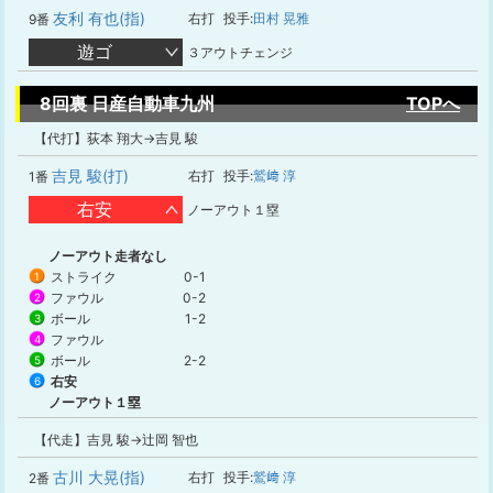
友利 有也(指)
右打
投手:
田村 晃雅
9番
遊ゴ
３アウトチェンジ
8回裏 日産自動車九州
TOPへ
【代打】荻本 翔大→吉見 駿
吉見 駿(打)
右打
投手:
鷲﨑 淳
1番
右安
ノーアウト１塁
ノーアウト走者なし
ストライク
0-1
1
ファウル
0-2
2
ボール
1-2
3
ファウル
4
ボール
2-2
5
右安
6
ノーアウト１塁
【代走】吉見 駿→辻岡 智也
古川 大晃(指)
右打
投手:
鷲﨑 淳
2番