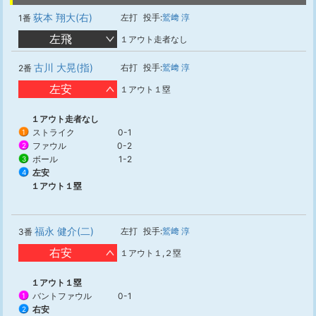
荻本 翔大(右)
左打
投手:
鷲﨑 淳
1番
左飛
１アウト走者なし
古川 大晃(指)
右打
投手:
鷲﨑 淳
2番
左安
１アウト１塁
１アウト走者なし
ストライク
0-1
1
ファウル
0-2
2
ボール
1-2
3
左安
4
１アウト１塁
福永 健介(二)
左打
投手:
鷲﨑 淳
3番
右安
１アウト１,２塁
１アウト１塁
バントファウル
0-1
1
右安
2