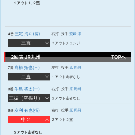
１アウト１,２塁
三宅 海斗(捕)
右打
投手:
鷲﨑 淳
4番
三直
３アウトチェンジ
2回表 JR九州
TOPへ
髙橋 拓也(三)
左打
投手:
原 周嗣
7番
二直
１アウト走者なし
牛島 将太(一)
右打
投手:
原 周嗣
8番
三振（空振り）
２アウト走者なし
友利 有也(指)
右打
投手:
原 周嗣
9番
中２
２アウト２塁
２アウト走者なし