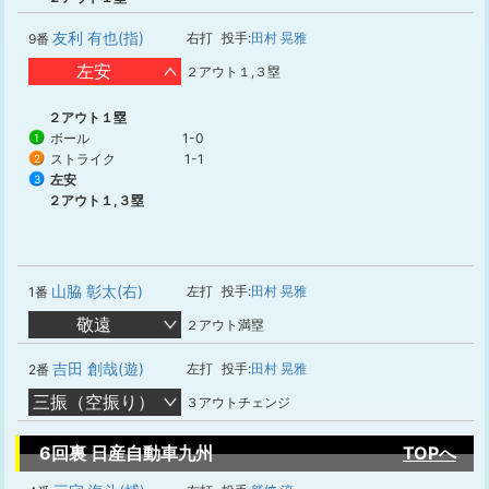
友利 有也(指)
右打
投手:
田村 晃雅
9番
左安
２アウト１,３塁
２アウト１塁
ボール
1-0
1
ストライク
1-1
2
左安
3
２アウト１,３塁
山脇 彰太(右)
左打
投手:
田村 晃雅
1番
敬遠
２アウト満塁
吉田 創哉(遊)
左打
投手:
田村 晃雅
2番
三振（空振り）
３アウトチェンジ
6回裏 日産自動車九州
TOPへ