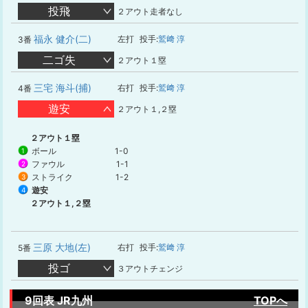
投飛
２アウト走者なし
福永 健介(二)
左打
投手:
鷲﨑 淳
3番
二ゴ失
２アウト１塁
三宅 海斗(捕)
右打
投手:
鷲﨑 淳
4番
遊安
２アウト１,２塁
２アウト１塁
ボール
1-0
1
ファウル
1-1
2
ストライク
1-2
3
遊安
4
２アウト１,２塁
三原 大地(左)
右打
投手:
鷲﨑 淳
5番
投ゴ
３アウトチェンジ
9回表 JR九州
TOPへ