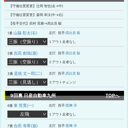
【守備位置変更】辻岡 智也(走→中)
【守備位置変更】森岡 幸汰(中→右)
【投手交代】田村 晃雅→髙比良 駿
山脇 彰太(右)
左打
投手:
髙比良 駿
1番
三振（空振り）
１アウト走者なし
吉田 創哉(遊)
左打
投手:
髙比良 駿
2番
三振（空振り）
２アウト走者なし
是枝 丈一郎(二)
左打
投手:
髙比良 駿
3番
三振（見逃し）
３アウトチェンジ
9回裏 日産自動車九州
TOPへ
東 哲寛(一)
右打
投手:
鷲﨑 淳
6番
左飛
１アウト走者なし
合田 有希(遊)
左打
投手:
鷲﨑 淳
7番