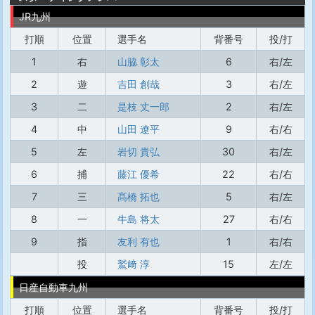
JR九州
打順
位置
選手名
背番号
投/打
1
右
山脇 彰太
6
右/左
2
遊
吉田 創哉
3
右/左
3
二
是枝 丈一郎
2
右/左
4
中
山田 遼平
9
右/右
5
左
岩切 貴弘
30
右/左
6
捕
藤江 優希
22
右/右
7
三
髙橋 拓也
5
右/左
8
一
牛島 将太
27
右/右
9
指
友利 有也
1
右/右
投
鷲﨑 淳
15
左/左
日産自動車九州
打順
位置
選手名
背番号
投/打