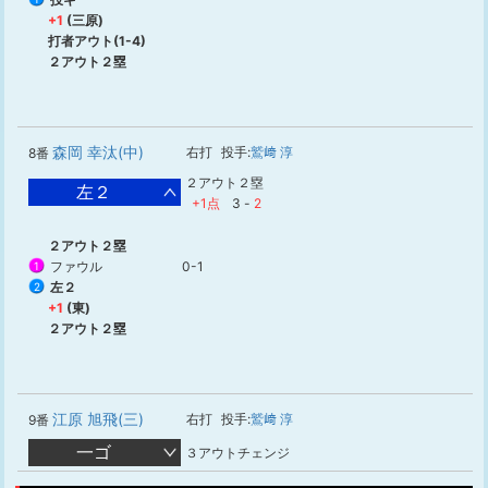
+1
(三原)
打者アウト(1-4)
２アウト２塁
森岡 幸汰(中)
右打
投手:
鷲﨑 淳
8番
２アウト２塁
左２
+1点
3
-
2
２アウト２塁
ファウル
0-1
1
左２
2
+1
(東)
２アウト２塁
江原 旭飛(三)
右打
投手:
鷲﨑 淳
9番
一ゴ
３アウトチェンジ