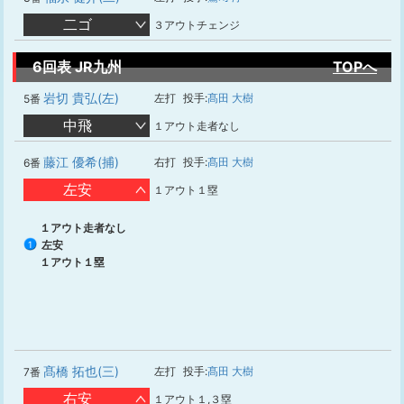
二ゴ
３アウトチェンジ
6回表 JR九州
TOPへ
岩切 貴弘(左)
左打
投手:
髙田 大樹
5番
中飛
１アウト走者なし
藤江 優希(捕)
右打
投手:
髙田 大樹
6番
左安
１アウト１塁
１アウト走者なし
左安
1
１アウト１塁
髙橋 拓也(三)
左打
投手:
髙田 大樹
7番
右安
１アウト１,３塁