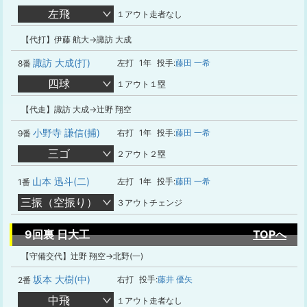
左飛
１アウト走者なし
【代打】伊藤 航大→諏訪 大成
諏訪 大成(打)
左打
1年
投手:
藤田 一希
8番
四球
１アウト１塁
【代走】諏訪 大成→辻野 翔空
小野寺 謙信(捕)
右打
1年
投手:
藤田 一希
9番
三ゴ
２アウト２塁
山本 迅斗(二)
左打
1年
投手:
藤田 一希
1番
三振（空振り）
３アウトチェンジ
9回裏 日大工
TOPへ
【守備交代】辻野 翔空→北野(一)
坂本 大樹(中)
右打
投手:
藤井 優矢
2番
中飛
１アウト走者なし