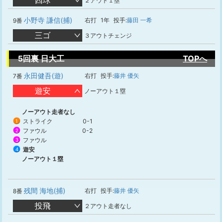
四球
２アウト１塁
小野寺 謙信(捕)
右打
1年
投手:
藤田 一希
9番
三ゴ
３アウトチェンジ
5回裏 日大工
TOPへ
永田健吾(遊)
右打
投手:
藤井 優矢
7番
遊安
ノーアウト１塁
ノーアウト走者なし
ストライク
0-1
1
ファウル
0-2
2
ファウル
3
遊安
4
ノーアウト１塁
残間 海地(捕)
右打
投手:
藤井 優矢
8番
投飛
２アウト走者なし