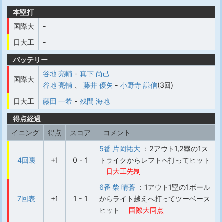
本塁打
国際大
-
日大工
-
バッテリー
谷地 亮輔
-
真下 尚己
国際大
谷地 亮輔
、
藤井 優矢
-
小野寺 謙信
(3回)
日大工
藤田 一希
-
残間 海地
得点経過
イニング
得点
スコア
コメント
5番 片岡祐大
：2アウト1,2塁の1ス
4回裏
+1
0 - 1
トライクからレフトへ打ってヒット
日大工先制
6番 柴 晴蒼
：1アウト1塁の1ボール
7回表
+1
1 - 1
からライト越えへ打ってツーベース
ヒット
国際大同点