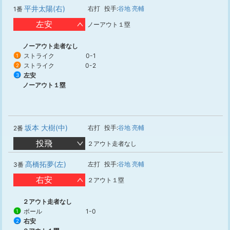
平井太陽(右)
右打
投手:
谷地 亮輔
1番
左安
ノーアウト１塁
ノーアウト走者なし
ストライク
0-1
1
ストライク
0-2
2
左安
3
ノーアウト１塁
坂本 大樹(中)
右打
投手:
谷地 亮輔
2番
投飛
２アウト走者なし
髙橋拓夢(左)
左打
投手:
谷地 亮輔
3番
右安
２アウト１塁
２アウト走者なし
ボール
1-0
1
右安
2