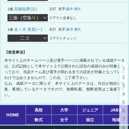
髙橋拓夢(左)
左打
投手:
藤井 優矢
3番
三振（空振り）
２アウト走者なし
佐々木 美貴(一)
右打
投手:
藤井 優矢
4番
二ゴ
３アウトチェンジ
【留意事項】
本サイト上のチームページ及び選手ページに掲載されている成績データ
は、公式記録として本サイト上で公開された試合の成績のみが対象とな
1
っており、当該チーム及び選手が関わる全ての試合が対象となっている
2
わけではありませんので、この点、ご了承下さい。
なお、成績データに限らず、本サイト上のデータは、当社が独自に収
3
集、蓄積しているデータですので、無断転載、無断使用はご遠慮下さ
4
い。
5
高校
大学
ジュニア
JABA
6
HOME
7
軟式
女子
独立
地域
8