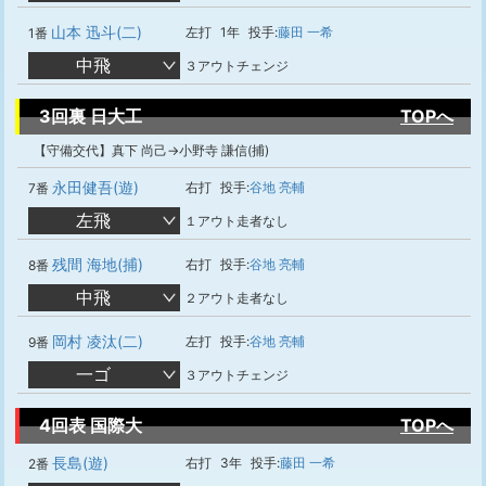
山本 迅斗(二)
左打
1年
投手:
藤田 一希
1番
中飛
３アウトチェンジ
3回裏 日大工
TOPへ
【守備交代】真下 尚己→小野寺 謙信(捕)
永田健吾(遊)
右打
投手:
谷地 亮輔
7番
左飛
１アウト走者なし
残間 海地(捕)
右打
投手:
谷地 亮輔
8番
中飛
２アウト走者なし
岡村 凌汰(二)
左打
投手:
谷地 亮輔
9番
一ゴ
３アウトチェンジ
4回表 国際大
TOPへ
長島(遊)
右打
3年
投手:
藤田 一希
2番