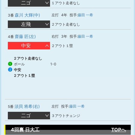
二ゴ
１アウト走者なし
森川 大輝(中)
左打
4年
投手:
藤田 一希
3番
左飛
２アウト走者なし
齋藤 匠(左)
右打
3年
投手:
藤田 一希
4番
中安
２アウト１塁
２アウト走者なし
ボール
1-0
1
中安
2
２アウト１塁
須貝 将希(右)
左打
投手:
藤田 一希
5番
二ゴ
３アウトチェンジ
4回裏 日大工
TOPへ