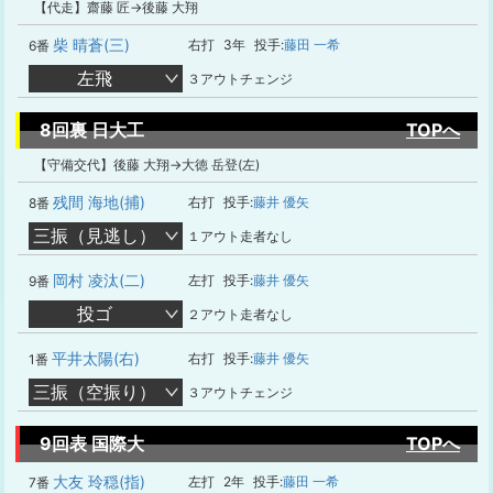
【代走】齋藤 匠→後藤 大翔
柴 晴蒼(三)
右打
3年
投手:
藤田 一希
6番
左飛
３アウトチェンジ
8回裏 日大工
TOPへ
【守備交代】後藤 大翔→大徳 岳登(左)
残間 海地(捕)
右打
投手:
藤井 優矢
8番
三振（見逃し）
１アウト走者なし
岡村 凌汰(二)
左打
投手:
藤井 優矢
9番
投ゴ
２アウト走者なし
平井太陽(右)
右打
投手:
藤井 優矢
1番
三振（空振り）
３アウトチェンジ
9回表 国際大
TOPへ
大友 玲穏(指)
左打
2年
投手:
藤田 一希
7番