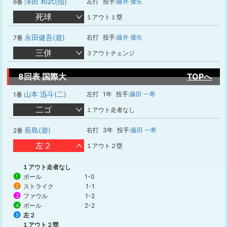
澤田 和武(指)
左打
投手:
藤井 優矢
6番
死球
１アウト１塁
永田健吾(遊)
右打
投手:
藤井 優矢
7番
三併
３アウトチェンジ
8回表 国際大
TOPへ
山本 迅斗(二)
左打
1年
投手:
藤田 一希
1番
二ゴ
１アウト走者なし
長島(遊)
右打
3年
投手:
藤田 一希
2番
左２
１アウト２塁
１アウト走者なし
ボール
1-0
1
ストライク
1-1
2
ファウル
1-2
3
ボール
2-2
4
左２
5
１アウト２塁