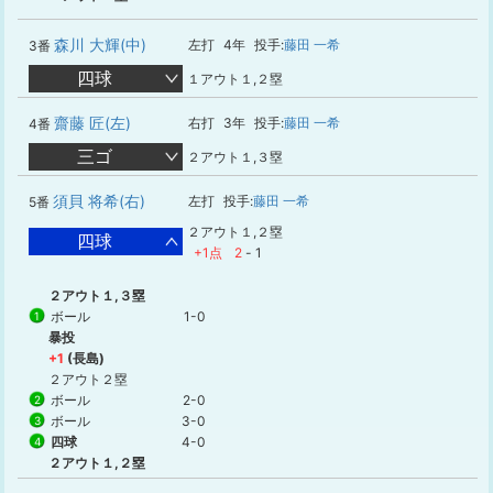
森川 大輝(中)
左打
4年
投手:
藤田 一希
3番
四球
１アウト１,２塁
齋藤 匠(左)
右打
3年
投手:
藤田 一希
4番
三ゴ
２アウト１,３塁
須貝 将希(右)
左打
投手:
藤田 一希
5番
２アウト１,２塁
四球
+1点
2
-
1
２アウト１,３塁
ボール
1-0
1
暴投
+1
(長島)
２アウト２塁
ボール
2-0
2
ボール
3-0
3
四球
4-0
4
２アウト１,２塁