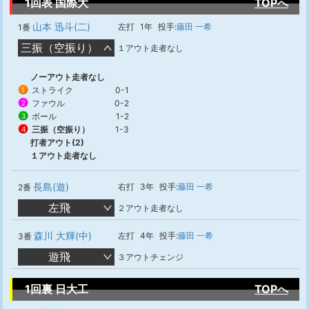
1回表 国際大
TOPへ
山本 迅斗(二)
左打
1年
投手:
藤田 一希
1番
三振（空振り）
１アウト走者なし
ノーアウト走者なし
ストライク
0-1
1
ファウル
0-2
2
ボール
1-2
3
三振（空振り）
1-3
4
打者アウト(2)
１アウト走者なし
長島(遊)
右打
3年
投手:
藤田 一希
2番
左飛
２アウト走者なし
森川 大輝(中)
左打
4年
投手:
藤田 一希
3番
遊飛
３アウトチェンジ
1回裏 日大工
TOPへ