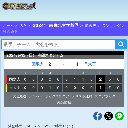
2024年 南東北大学秋季
ホーム
大学
勝敗表
ランキング
試合経過
2024/9/15（日）
南部スタジアム
2
1
国際大
日大工
-
1
2
3
4
5
6
7
8
9
計
H
E
2
国際大
0
0
0
0
0
0
1
1
0
5
0
1
日大工
0
0
0
1
0
0
0
0
0
7
0
試合経過
メンバー
ボックススコア
テキスト速報
スコアブック
先発情報
試合時間（14:36 〜 16:50 2時間14分 ）