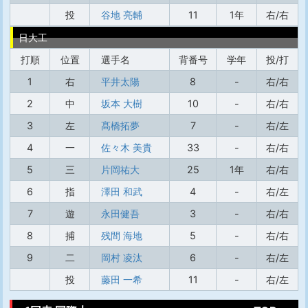
投
谷地 亮輔
11
1年
右/右
日大工
打順
位置
選手名
背番号
学年
投/打
1
右
平井太陽
8
-
右/右
2
中
坂本 大樹
10
-
右/右
3
左
髙橋拓夢
7
-
右/左
4
一
佐々木 美貴
33
-
右/右
5
三
片岡祐大
25
1年
右/右
6
指
澤田 和武
4
-
右/左
7
遊
永田健吾
3
-
右/右
8
捕
残間 海地
5
-
右/右
9
二
岡村 凌汰
6
-
右/左
投
藤田 一希
11
-
右/左