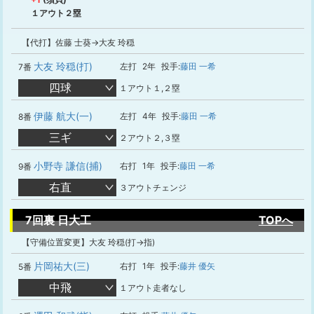
１アウト２塁
【代打】佐藤 士葵→大友 玲穏
大友 玲穏(打)
左打
2年
投手:
藤田 一希
7番
四球
１アウト１,２塁
伊藤 航大(一)
左打
4年
投手:
藤田 一希
8番
三ギ
２アウト２,３塁
小野寺 謙信(捕)
右打
1年
投手:
藤田 一希
9番
右直
３アウトチェンジ
7回裏 日大工
TOPへ
【守備位置変更】大友 玲穏(打→指)
片岡祐大(三)
右打
1年
投手:
藤井 優矢
5番
中飛
１アウト走者なし