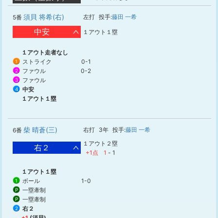
須貝 将希(右)
左打
投手:
藤田 一希
5番
中安
１アウト１塁
１アウト走者なし
ストライク
0-1
1
ファウル
0-2
2
ファウル
3
中安
4
１アウト１塁
柴 晴蒼(三)
右打
3年
投手:
藤田 一希
6番
１アウト２塁
右２
+1点
1
-
1
１アウト１塁
ボール
1-0
1
一塁牽制
P
一塁牽制
P
右２
2
+1
(須貝)