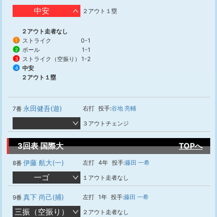
中安
２アウト１塁
２アウト走者なし
ストライク
0-1
1
ボール
1-1
2
ストライク（空振り）
1-2
3
中安
4
２アウト１塁
永田健吾(遊)
右打
投手:
谷地 亮輔
7番
３アウトチェンジ
3回表 国際大
TOPへ
伊藤 航大(一)
左打
4年
投手:
藤田 一希
8番
一ゴ
１アウト走者なし
真下 尚己(捕)
左打
1年
投手:
藤田 一希
9番
三振（空振り）
２アウト走者なし