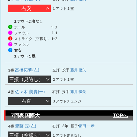
右安
１アウト１塁
１アウト走者なし
ボール
1-0
1
ファウル
1-1
2
ストライク（空振り）
1-2
3
ファウル
4
右安
5
１アウト１塁
髙橋拓夢(左)
左打
投手:
藤井 優矢
3番
三振（見逃し）
２アウト１塁
佐々木 美貴(一)
右打
投手:
藤井 優矢
4番
右直
３アウトチェンジ
7回表 国際大
TOPへ
齋藤 匠(左)
右打
3年
投手:
藤田 一希
4番
三振（空振り）
１アウト走者なし