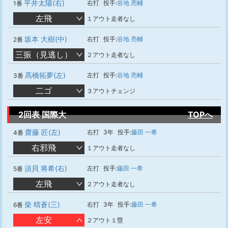
平井太陽(右)
右打
投手:
谷地 亮輔
1番
左飛
１アウト走者なし
坂本 大樹(中)
右打
投手:
谷地 亮輔
2番
三振（見逃し）
２アウト走者なし
髙橋拓夢(左)
左打
投手:
谷地 亮輔
3番
二ゴ
３アウトチェンジ
2回表 国際大
TOPへ
齋藤 匠(左)
右打
3年
投手:
藤田 一希
4番
右邪飛
１アウト走者なし
須貝 将希(右)
左打
投手:
藤田 一希
5番
左飛
２アウト走者なし
柴 晴蒼(三)
右打
3年
投手:
藤田 一希
6番
左安
２アウト１塁