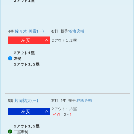
２アウト１塁
佐々木 美貴(一)
右打
投手:
谷地 亮輔
4番
左安
２アウト１,２塁
２アウト１塁
左安
1
２アウト１,２塁
片岡祐大(三)
右打
1年
投手:
谷地 亮輔
5番
２アウト１,３塁
左安
+1点
0
-
1
２アウト１,２塁
二塁牽制
P