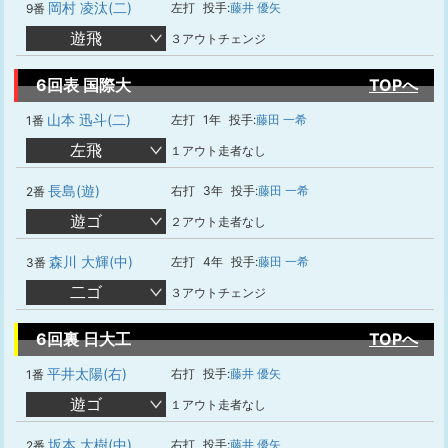
岡村 凌汰(二)
左打
投手:
藤井 優矢
9番
遊飛
３アウトチェンジ
6回表 国際大
TOPへ
山本 迅斗(二)
左打
1年
投手:
藤田 一希
1番
左飛
１アウト走者なし
長島(遊)
右打
3年
投手:
藤田 一希
2番
遊ゴ
２アウト走者なし
森川 大輝(中)
左打
4年
投手:
藤田 一希
3番
二ゴ
３アウトチェンジ
6回裏 日大工
TOPへ
平井太陽(右)
右打
投手:
藤井 優矢
1番
遊ゴ
１アウト走者なし
坂本 大樹(中)
右打
投手:
藤井 優矢
2番