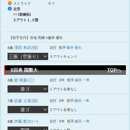
ストライク
0-1
1
左安
2
+1
(髙橋拓)
２アウト１,３塁
【投手交代】谷地 亮輔→藤井 優矢
澤田 和武(指)
左打
投手:
藤井 優矢
6番
三振（空振り）
３アウトチェンジ
5回表 国際大
TOPへ
柴 晴蒼(三)
右打
3年
投手:
藤田 一希
6番
遊ゴ
１アウト走者なし
佐藤 士葵(指)
右打
2年
投手:
藤田 一希
7番
遊ゴ
２アウト走者なし
伊藤 航大(一)
左打
4年
投手:
藤田 一希
8番