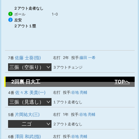
２アウト走者なし
ボール
1-0
1
左安
2
２アウト１塁
佐藤 士葵(指)
右打
2年
投手:
藤田 一希
7番
三振（空振り）
３アウトチェンジ
2回裏 日大工
TOPへ
佐々木 美貴(一)
右打
投手:
谷地 亮輔
4番
三振（見逃し）
１アウト走者なし
片岡祐大(三)
右打
1年
投手:
谷地 亮輔
5番
二ゴ
２アウト走者なし
澤田 和武(指)
左打
投手:
谷地 亮輔
6番