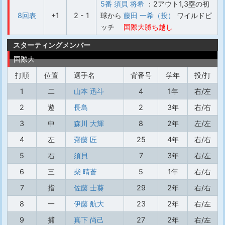
5番 須貝 将希
：2アウト1,3塁の初
8回表
+1
2 - 1
球から
藤田 一希（投）
ワイルドピ
ッチ
国際大勝ち越し
スターティングメンバー
国際大
打順
位置
選手名
背番号
学年
投/打
1
二
山本 迅斗
4
1年
右/左
2
遊
長島
2
3年
右/右
3
中
森川 大輝
8
2年
左/左
4
左
齋藤 匠
25
4年
右/右
5
右
須貝
7
3年
右/左
6
三
柴 晴蒼
5
1年
右/右
7
指
佐藤 士葵
29
2年
右/右
8
一
伊藤 航大
23
2年
右/左
9
捕
真下 尚己
27
2年
右/左