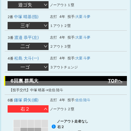
遊ゴ失
ノーアウト１塁
中塚 晴基(指)
左打
4年
投手:
大栗 斗夢
2番
三ギ
１アウト２塁
渡邉 恭平(左)
左打
4年
投手:
大栗 斗夢
3番
二ゴ
２アウト３塁
松島 大斗(一)
左打
4年
投手:
大栗 斗夢
4番
一ゴ
３アウトチェンジ
6回裏 群馬大
TOPへ
【投手交代】中塚 晴基→佐伯 陸斗
鎌塚 舜矢(捕)
左打
4年
投手:
佐伯 陸斗
6番
右２
ノーアウト２塁
ノーアウト走者なし
右２
1