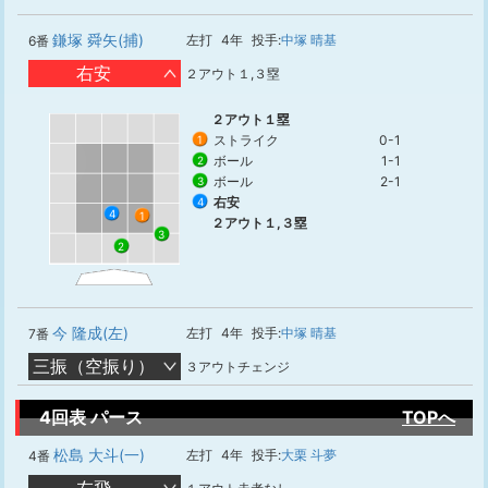
鎌塚 舜矢(捕)
左打
4年
投手:
中塚 晴基
6番
右安
２アウト１,３塁
２アウト１塁
ストライク
0-1
1
ボール
1-1
2
ボール
2-1
3
右安
4
4
1
２アウト１,３塁
3
2
今 隆成(左)
左打
4年
投手:
中塚 晴基
7番
三振（空振り）
３アウトチェンジ
4回表 パース
TOPへ
松島 大斗(一)
左打
4年
投手:
大栗 斗夢
4番