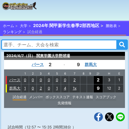
2024年 関甲新学生春季2部西地区
ホーム
大学
勝敗表
ランキング
試合経過
2024/4/7（日）
関東学園大学野球場
2
9
パース
群馬大
-
1
2
3
4
5
6
7
8
9
計
H
E
2
パース
0
0
0
0
0
0
2
3
1
9
群馬大
1
0
2
0
1
4
1x
12
2
試合経過
メンバー
ボックススコア
テキスト速報
スコアブック
先発情報
試合時間（12:57 〜 15:35 2時間38分 ）