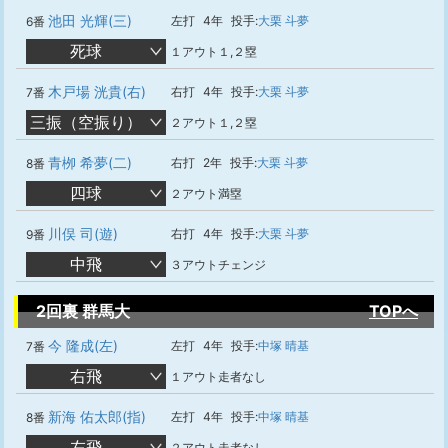
池田 光輝(三)
左打
4年
投手:
大栗 斗夢
6番
死球
１アウト１,２塁
木戸場 洸貴(右)
右打
4年
投手:
大栗 斗夢
7番
三振（空振り）
２アウト１,２塁
青栁 希夢(二)
右打
2年
投手:
大栗 斗夢
8番
四球
２アウト満塁
川俣 司(遊)
右打
4年
投手:
大栗 斗夢
9番
中飛
３アウトチェンジ
2回裏 群馬大
TOPへ
今 隆成(左)
左打
4年
投手:
中塚 晴基
7番
右飛
１アウト走者なし
新海 佑太郎(指)
左打
4年
投手:
中塚 晴基
8番
左飛
２アウト走者なし