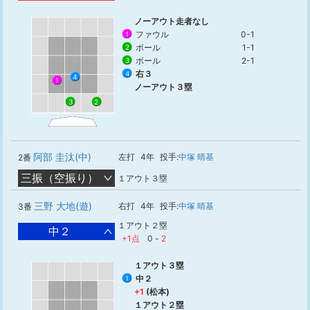
ノーアウト走者なし
ファウル
0-1
1
ボール
1-1
2
ボール
2-1
3
右３
4
4
1
ノーアウト３塁
2
3
阿部 圭汰(中)
左打
4年
投手:
中塚 晴基
2番
三振（空振り）
１アウト３塁
三野 大地(遊)
右打
4年
投手:
中塚 晴基
3番
１アウト２塁
中２
+1点
0
-
2
１アウト３塁
中２
1
+1
(松本)
１アウト２塁