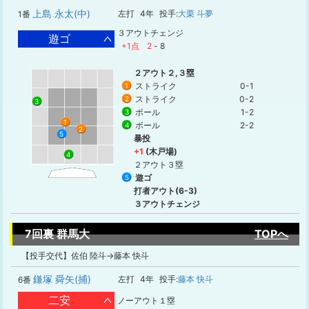
上島 永太(中)
左打
4年
投手:
大栗 斗夢
1番
３アウトチェンジ
遊ゴ
+1点
2
-
8
２アウト２,３塁
ストライク
0-1
1
ストライク
0-2
2
3
ボール
1-2
3
1
ボール
2-2
4
2
5
暴投
+1
(木戸場)
4
２アウト３塁
遊ゴ
5
打者アウト(6-3)
３アウトチェンジ
7回裏 群馬大
TOPへ
【投手交代】佐伯 陸斗→藤本 快斗
鎌塚 舜矢(捕)
左打
4年
投手:
藤本 快斗
6番
二安
ノーアウト１塁