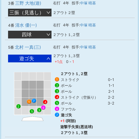
三野 大地(遊)
右打
4年
投手:
中塚 晴基
3番
三振（見逃し）
２アウト２塁
清水 優(一)
右打
4年
投手:
中塚 晴基
4番
四球
２アウト１,２塁
北村 一真(三)
右打
4年
投手:
中塚 晴基
5番
２アウト１,３塁
遊ゴ失
+1点
0
-
1
２アウト１,２塁
ストライク
0-1
1
ボール
1-1
2
ボール
2-1
3
ストライク（空振り）
2-2
4
7
1
4
ボール
3-2
5
2
6
ファウル
6
3
5
遊ゴ失
7
+1
(阿部)
遊撃手失策(悪送球)
２アウト１,３塁