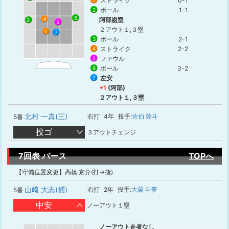
ストライク
0-1
1
ボール
1-1
2
6
4
阿部盗塁
2
5
２アウト１,３塁
1
7
ボール
2-1
3
ストライク
2-2
4
ファウル
5
ボール
3-2
6
左安
7
+1
(阿部)
２アウト１,３塁
北村 一真(三)
右打
4年
投手:
佐伯 陸斗
5番
投ゴ
３アウトチェンジ
7回表 パース
TOPへ
【守備位置変更】高橋 京介(打→指)
山﨑 大志(捕)
右打
2年
投手:
大栗 斗夢
5番
中安
ノーアウト１塁
ノーアウト走者なし