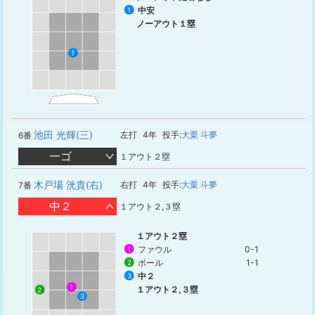
中安
1
ノーアウト１塁
1
池田 光輝(三)
左打
4年
投手:
大栗 斗夢
6番
一ゴ
１アウト２塁
木戸場 洸貴(右)
右打
4年
投手:
大栗 斗夢
7番
中２
１アウト２,３塁
１アウト２塁
ファウル
0-1
1
ボール
1-1
2
中２
3
1
１アウト２,３塁
2
3