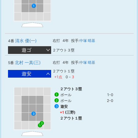
1
清水 優(一)
右打
4年
投手:
中塚 晴基
4番
遊ゴ
２アウト３塁
北村 一真(三)
右打
4年
投手:
中塚 晴基
5番
２アウト１塁
遊安
+1点
0
-
3
２アウト３塁
ボール
1-0
1
ボール
2-0
2
遊安
3
+1
(三野)
3
２アウト１塁
2
1