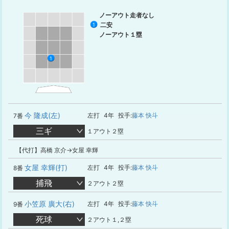
ノーアウト走者なし
二安
1
ノーアウト１塁
1
今 隆成(左)
左打
4年
投手:
藤本 快斗
7番
三ギ
１アウト２塁
【代打】高橋 京介→女屋 幸輝
女屋 幸輝(打)
左打
4年
投手:
藤本 快斗
8番
捕飛
２アウト２塁
小笠原 廣大(右)
左打
4年
投手:
藤本 快斗
9番
死球
２アウト１,２塁