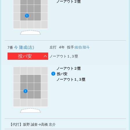
ノーアウト２塁
1
今 隆成(左)
左打
4年
投手:
佐伯 陸斗
7番
投バ安
ノーアウト１,３塁
ノーアウト２塁
投バ安
1
ノーアウト１,３塁
1
【代打】坂野 誠奎→高橋 京介