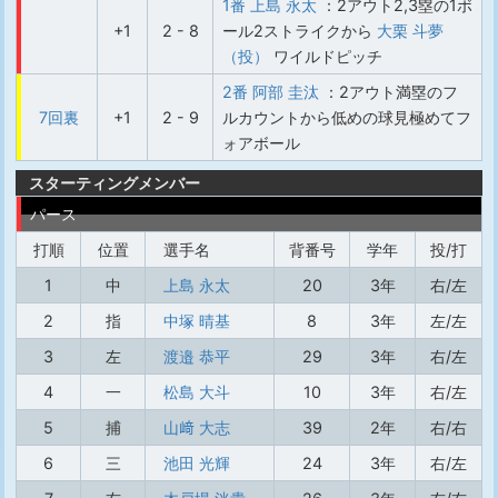
1番 上島 永太
：2アウト2,3塁の1ボ
+1
2 - 8
ール2ストライクから
大栗 斗夢
（投）
ワイルドピッチ
2番 阿部 圭汰
：2アウト満塁のフ
7回裏
+1
2 - 9
ルカウントから低めの球見極めてフ
ォアボール
スターティングメンバー
パース
打順
位置
選手名
背番号
学年
投/打
1
中
上島 永太
20
3年
右/左
2
指
中塚 晴基
8
3年
左/左
3
左
渡邉 恭平
29
3年
右/左
4
一
松島 大斗
10
3年
右/左
5
捕
山﨑 大志
39
2年
右/右
6
三
池田 光輝
24
3年
右/左