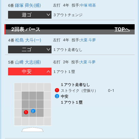
鎌塚 舜矢(捕)
左打
4年
投手:
中塚 晴基
6番
遊ゴ
３アウトチェンジ
2回表 パース
TOPへ
松島 大斗(一)
左打
4年
投手:
大栗 斗夢
4番
二ゴ
１アウト走者なし
山﨑 大志(捕)
右打
2年
投手:
大栗 斗夢
5番
中安
１アウト１塁
１アウト走者なし
ストライク（空振り）
0-1
1
中安
2
１アウト１塁
2
1