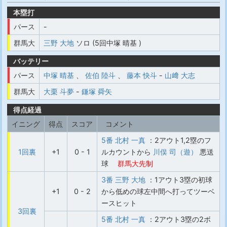
本塁打
パース
-
群馬大
三野 大地
ソロ (5回中塚 晴基 )
バッテリー
パース
中塚 晴基
、
佐伯 陸斗
、
藤本 快斗
-
山﨑 大志
群馬大
大栗 斗夢
-
鎌塚 舜矢
得点経過
イニング
得点
スコア
コメント
5番 北村 一真
：2アウト1,2塁のフ
1回裏
+1
0 - 1
ルカウントから
川俣 司（遊）
悪送
球
群馬大先制
3番 三野 大地
：1アウト3塁の初球
+1
0 - 2
から低めの球左中間へ打ってツーベ
ースヒット
3回裏
5番 北村 一真
：2アウト3塁の2ボ