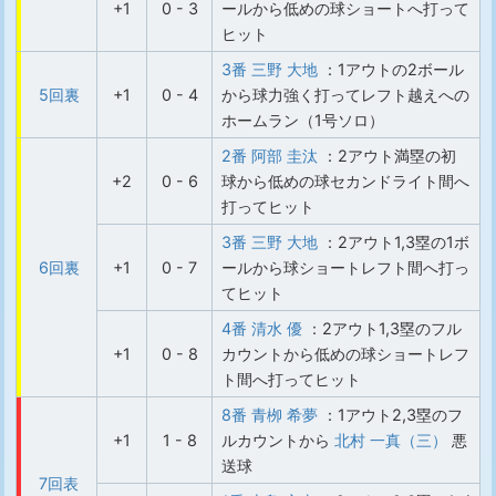
+1
0 - 3
ールから低めの球ショートへ打って
ヒット
3番 三野 大地
：1アウトの2ボール
5回裏
+1
0 - 4
から球力強く打ってレフト越えへの
ホームラン（1号ソロ）
2番 阿部 圭汰
：2アウト満塁の初
+2
0 - 6
球から低めの球セカンドライト間へ
打ってヒット
3番 三野 大地
：2アウト1,3塁の1ボ
6回裏
+1
0 - 7
ールから球ショートレフト間へ打っ
てヒット
4番 清水 優
：2アウト1,3塁のフル
+1
0 - 8
カウントから低めの球ショートレフ
ト間へ打ってヒット
8番 青栁 希夢
：1アウト2,3塁のフ
+1
1 - 8
ルカウントから
北村 一真（三）
悪
送球
7回表