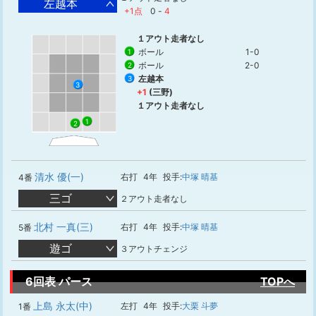
左越本
+1点
0
-
4
１アウト走者なし
ボール
1-0
1
ボール
2-0
2
左越本
3
3
+1
(三野)
１アウト走者なし
1
2
清水 優(一)
右打
4年
投手:
中塚 晴基
4番
三ゴ
２アウト走者なし
北村 一真(三)
右打
4年
投手:
中塚 晴基
5番
遊ゴ
３アウトチェンジ
6回表 パース
TOPへ
上島 永太(中)
左打
4年
投手:
大栗 斗夢
1番