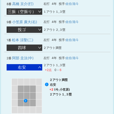
高橋 京介(打)
右打
4年
投手:
佐伯 陸斗
8番
三振（空振り）
１アウト１,３塁
小笠原 廣大(右)
左打
4年
投手:
佐伯 陸斗
9番
投ゴ
２アウト２,３塁
松本 涼聖(二)
左打
4年
投手:
佐伯 陸斗
1番
四球
２アウト満塁
阿部 圭汰(中)
左打
4年
投手:
佐伯 陸斗
2番
２アウト１,３塁
右安
+2点
0
-
6
２アウト満塁
右安
1
+2
(今,小笠原)
２アウト１,３塁
1