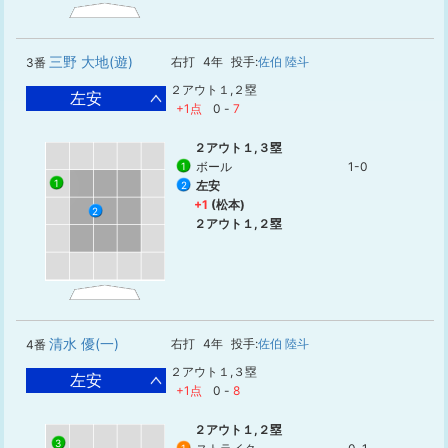
三野 大地(遊)
右打
4年
投手:
佐伯 陸斗
3番
２アウト１,２塁
左安
+1点
0
-
7
２アウト１,３塁
ボール
1-0
1
1
左安
2
+1
(松本)
2
２アウト１,２塁
清水 優(一)
右打
4年
投手:
佐伯 陸斗
4番
２アウト１,３塁
左安
+1点
0
-
8
２アウト１,２塁
3