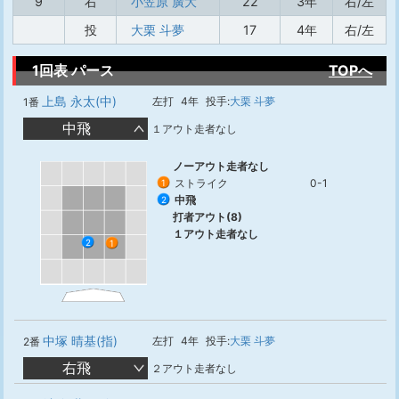
9
右
小笠原 廣大
22
3年
右/左
投
大栗 斗夢
17
4年
右/左
1回表 パース
TOPへ
上島 永太(中)
左打
4年
投手:
大栗 斗夢
1番
中飛
１アウト走者なし
ノーアウト走者なし
ストライク
0-1
1
中飛
2
打者アウト(8)
１アウト走者なし
2
1
中塚 晴基(指)
左打
4年
投手:
大栗 斗夢
2番
右飛
２アウト走者なし