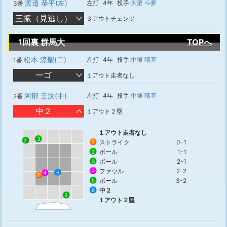
渡邉 恭平(左)
左打
4年
投手:
大栗 斗夢
3番
三振（見逃し）
３アウトチェンジ
1回裏 群馬大
TOPへ
松本 涼聖(二)
左打
4年
投手:
中塚 晴基
1番
一ゴ
１アウト走者なし
阿部 圭汰(中)
左打
4年
投手:
中塚 晴基
2番
中２
１アウト２塁
１アウト走者なし
3
2
ストライク
0-1
1
ボール
1-1
2
ボール
2-1
3
ファウル
2-2
4
6
4
1
ボール
3-2
5
中２
6
5
１アウト２塁