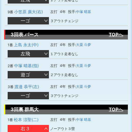
小笠原 廣大(右)
左打
4年
投手:
中塚 晴基
9番
一ゴ
３アウトチェンジ
3回表 パース
TOPへ
上島 永太(中)
左打
4年
投手:
大栗 斗夢
1番
左飛
１アウト走者なし
中塚 晴基(指)
左打
4年
投手:
大栗 斗夢
2番
遊ゴ
２アウト走者なし
渡邉 恭平(左)
左打
4年
投手:
大栗 斗夢
3番
一ゴ
３アウトチェンジ
3回裏 群馬大
TOPへ
松本 涼聖(二)
左打
4年
投手:
中塚 晴基
1番
右３
ノーアウト３塁