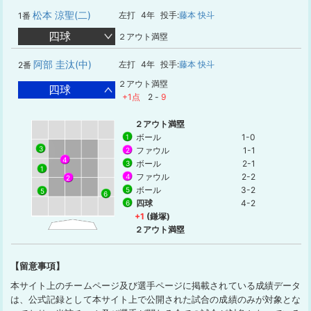
松本 涼聖(二)
左打
4年
投手:
藤本 快斗
1番
四球
２アウト満塁
阿部 圭汰(中)
左打
4年
投手:
藤本 快斗
2番
２アウト満塁
四球
+1点
2
-
9
２アウト満塁
ボール
1-0
1
3
ファウル
1-1
2
4
ボール
2-1
3
1
ファウル
2-2
4
2
ボール
3-2
5
5
6
四球
4-2
6
+1
(鎌塚)
２アウト満塁
【留意事項】
本サイト上のチームページ及び選手ページに掲載されている成績データ
は、公式記録として本サイト上で公開された試合の成績のみが対象とな