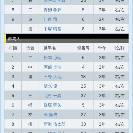
7
右
木戸場 洸貴
26
3年
右/右
8
二
青栁 希夢
5
2年
右/右
9
遊
川俣 司
6
2年
右/右
投
中塚 晴基
8
3年
左/左
群馬大
打順
位置
選手名
背番号
学年
投/打
1
二
松本 涼聖
6
2年
右/左
2
中
阿部 圭汰
4
2年
右/左
3
遊
三野 大地
18
3年
右/右
4
一
清水 優
25
3年
右/右
5
三
北村 一真
37
2年
右/右
6
捕
鎌塚 舜矢
5
3年
右/左
7
左
今 隆成
27
2年
右/左
8
指
新海 佑太郎
30
2年
右/左