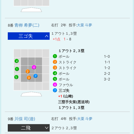
青栁 希夢(二)
右打
2年
投手:
大栗 斗夢
8番
１アウト１,３塁
三ゴ失
+1点
1
-
8
１アウト２,３塁
ボール
1-0
1
4
ストライク
1-1
2
ストライク
1-2
6
3
1
2
ボール
2-2
4
7
5
3
ボール
3-2
5
ファウル
6
三ゴ失
7
+1
(山﨑)
三塁手失策(悪送球)
１アウト１,３塁
川俣 司(遊)
右打
4年
投手:
大栗 斗夢
9番
二飛
２アウト２,３塁