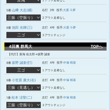
左飛
１アウト走者なし
山﨑 大志(捕)
右打
2年
投手:
大栗 斗夢
5番
三振（空振り）
２アウト走者なし
池田 光輝(三)
左打
4年
投手:
大栗 斗夢
6番
二ゴ
３アウトチェンジ
4回裏 群馬大
TOPへ
【代打】新海 佑太郎→坂野 誠奎
坂野 誠奎(打)
右打
4年
投手:
中塚 晴基
8番
三ゴ
１アウト走者なし
小笠原 廣大(右)
左打
4年
投手:
中塚 晴基
9番
三振（見逃し）
２アウト走者なし
松本 涼聖(二)
左打
4年
投手:
中塚 晴基
1番
三振（空振り）
３アウトチェンジ