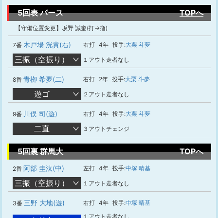
5回表 パース
TOPへ
【守備位置変更】坂野 誠奎(打→指)
木戸場 洸貴(右)
右打
4年
投手:
大栗 斗夢
7番
三振（空振り）
１アウト走者なし
青栁 希夢(二)
右打
2年
投手:
大栗 斗夢
8番
遊ゴ
２アウト走者なし
川俣 司(遊)
右打
4年
投手:
大栗 斗夢
9番
二直
３アウトチェンジ
5回裏 群馬大
TOPへ
阿部 圭汰(中)
左打
4年
投手:
中塚 晴基
2番
三振（空振り）
１アウト走者なし
三野 大地(遊)
右打
4年
投手:
中塚 晴基
3番
１アウト走者なし