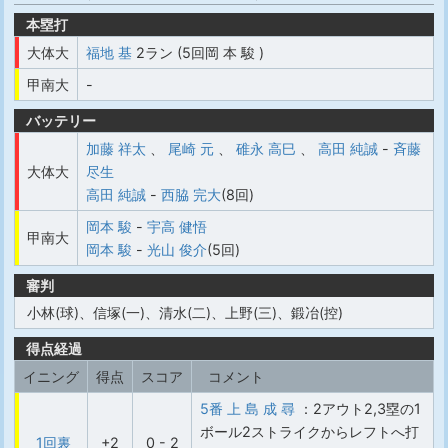
本塁打
大体大
福地 基
2ラン (5回岡 本 駿 )
甲南大
-
バッテリー
加藤 祥太
、
尾崎 元
、
碓永 高巳
、
高田 純誠
-
斉藤
大体大
尽生
高田 純誠
-
西脇 完大
(8回)
岡本 駿
-
宇高 健悟
甲南大
岡本 駿
-
光山 俊介
(5回)
審判
小林(球)、信塚(一)、清水(二)、上野(三)、鍛冶(控)
得点経過
イニング
得点
スコア
コメント
5番 上 島 成 尋
：2アウト2,3塁の1
ボール2ストライクからレフトへ打
1回裏
+2
0 - 2