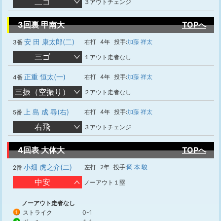
二ゴ
３アウトチェンジ
3回裏 甲南大
TOPへ
安 田 康太郎(二)
右打
4年
投手:
加藤 祥太
3番
三ゴ
１アウト走者なし
正重 恒太(一)
右打
4年
投手:
加藤 祥太
4番
三振（空振り）
２アウト走者なし
上 島 成 尋(右)
右打
4年
投手:
加藤 祥太
5番
右飛
３アウトチェンジ
4回表 大体大
TOPへ
小畑 虎之介(二)
左打
2年
投手:
岡 本 駿
2番
中安
ノーアウト１塁
ノーアウト走者なし
ストライク
0-1
1