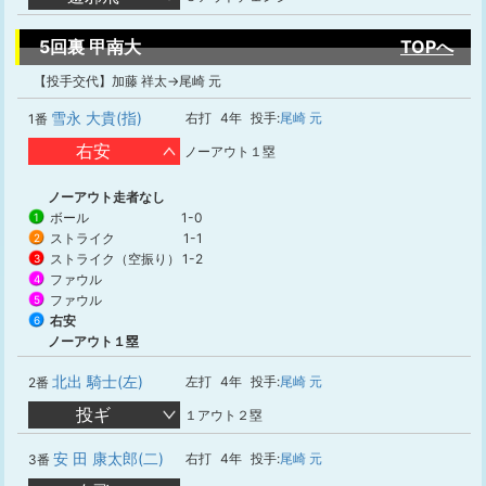
5回裏 甲南大
TOPへ
【投手交代】加藤 祥太→尾崎 元
雪永 大貴(指)
右打
4年
投手:
尾崎 元
1番
右安
ノーアウト１塁
ノーアウト走者なし
ボール
1-0
1
ストライク
1-1
2
ストライク（空振り）
1-2
3
ファウル
4
ファウル
5
右安
6
ノーアウト１塁
北出 騎士(左)
左打
4年
投手:
尾崎 元
2番
投ギ
１アウト２塁
安 田 康太郎(二)
右打
4年
投手:
尾崎 元
3番