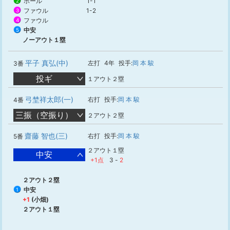
ボール
1-1
2
ファウル
1-2
3
ファウル
4
中安
5
ノーアウト１塁
平子 真弘(中)
左打
4年
投手:
岡 本 駿
3番
投ギ
１アウト２塁
弓埜祥太郎(一)
右打
投手:
岡 本 駿
4番
三振（空振り）
２アウト２塁
齋藤 智也(三)
右打
投手:
岡 本 駿
5番
２アウト１塁
中安
+1点
3
-
2
２アウト２塁
中安
1
+1
(小畑)
２アウト１塁