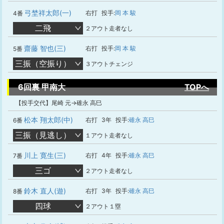
弓埜祥太郎(一)
右打
投手:
岡 本 駿
4番
二飛
２アウト走者なし
齋藤 智也(三)
右打
投手:
岡 本 駿
5番
三振（空振り）
３アウトチェンジ
6回裏 甲南大
TOPへ
【投手交代】尾崎 元→碓永 高巳
松本 翔太郎(中)
右打
3年
投手:
碓永 高巳
6番
三振（見逃し）
１アウト走者なし
川上 寛生(三)
右打
4年
投手:
碓永 高巳
7番
三ゴ
２アウト走者なし
鈴木 直人(遊)
右打
3年
投手:
碓永 高巳
8番
四球
２アウト１塁