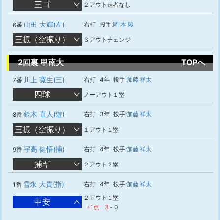
三ゴ
２アウト走者なし
山田 大輝(左)
右打
投手:
岡 本 駿
6番
三振（空振り）
３アウトチェンジ
2回裏 甲南大
TOPへ
川上 寛生(三)
右打
4年
投手:
加藤 祥太
7番
四球
ノーアウト１塁
鈴木 直人(遊)
右打
3年
投手:
加藤 祥太
8番
三振（空振り）
１アウト１塁
宇高 健悟(捕)
右打
4年
投手:
加藤 祥太
9番
捕ギ
２アウト２塁
雪永 大貴(指)
右打
4年
投手:
加藤 祥太
1番
２アウト１塁
中安
+1点
3
-
0