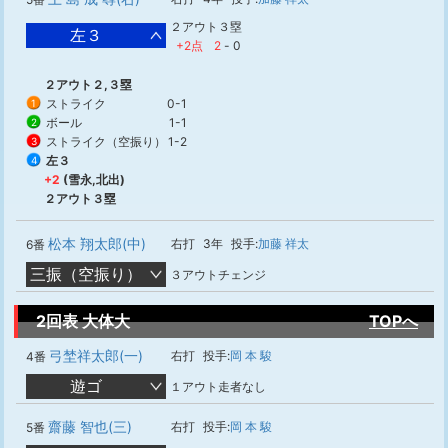
２アウト３塁
左３
+2点
2
-
0
２アウト２,３塁
ストライク
0-1
1
ボール
1-1
2
ストライク（空振り）
1-2
3
左３
4
+2
(雪永,北出)
２アウト３塁
松本 翔太郎(中)
右打
3年
投手:
加藤 祥太
6番
三振（空振り）
３アウトチェンジ
2回表 大体大
TOPへ
弓埜祥太郎(一)
右打
投手:
岡 本 駿
4番
遊ゴ
１アウト走者なし
齋藤 智也(三)
右打
投手:
岡 本 駿
5番