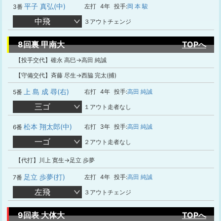
平子 真弘(中)
左打
4年
投手:
岡 本 駿
3番
中飛
３アウトチェンジ
8回裏 甲南大
TOPへ
【投手交代】碓永 高巳→高田 純誠
【守備交代】斉藤 尽生→西脇 完太(捕)
上 島 成 尋(右)
右打
4年
投手:
高田 純誠
5番
三ゴ
１アウト走者なし
松本 翔太郎(中)
右打
3年
投手:
高田 純誠
6番
一ゴ
２アウト走者なし
【代打】川上 寛生→足立 歩夢
足立 歩夢(打)
左打
4年
投手:
高田 純誠
7番
左飛
３アウトチェンジ
9回表 大体大
TOPへ