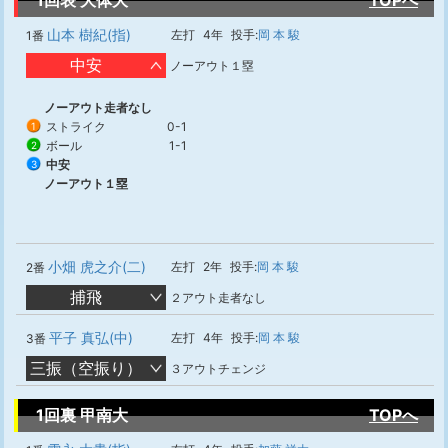
1回表 大体大
TOPへ
山本 樹紀(指)
左打
4年
投手:
岡 本 駿
1番
中安
ノーアウト１塁
ノーアウト走者なし
ストライク
0-1
1
ボール
1-1
2
中安
3
ノーアウト１塁
小畑 虎之介(二)
左打
2年
投手:
岡 本 駿
2番
捕飛
２アウト走者なし
平子 真弘(中)
左打
4年
投手:
岡 本 駿
3番
三振（空振り）
３アウトチェンジ
1回裏 甲南大
TOPへ