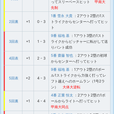
ってスリーベースヒット
甲南大
先制
1番 雪永 大貴
：2アウト2塁の1ス
2回裏
+1
0 - 3
トライクからセンターへ打ってヒッ
ト
9番 福地 基
：1アウト3塁の1スト
3回表
+1
1 - 3
ライクからピッチャーに転がして送
りバント成功
5番 齋藤 智也
：2アウト2塁の初球
4回表
+1
2 - 3
からセンターへ打ってヒット
9番 福地 基
：1アウト2塁の1ボー
ル1ストライクから力強く打ってレ
5回表
+2
4 - 3
フト越えへのホームラン（1号2ラ
ン）
大体大逆転
4番 正重 恒太
：2アウト2塁の1ボ
5回裏
+1
4 - 4
ールからライトへ打ってヒット
甲南大同点