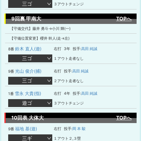
三ゴ
３アウトチェンジ
9回裏 甲南大
TOPへ
【守備交代】藤井 勇斗→小川 輝(一)
【守備位置変更】櫻井 幹人(走→左)
鈴木 直人(遊)
右打
3年
投手:
高田 純誠
8番
三ゴ
１アウト走者なし
光山 俊介(捕)
右打
投手:
高田 純誠
9番
三ゴ
２アウト走者なし
雪永 大貴(指)
右打
4年
投手:
高田 純誠
1番
遊ゴ
３アウトチェンジ
10回表 大体大
TOPへ
福地 基(遊)
右打
投手:
岡 本 駿
9番
三ギ
１アウト２,３塁