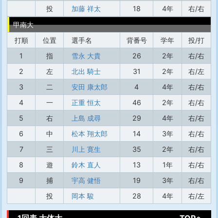
投
加藤 祥太
18
4年
右/右
甲南大
打順
位置
選手名
背番号
学年
投/打
1
指
雪永 大貴
26
2年
右/右
2
左
北出 騎士
31
2年
右/左
3
二
安田 康太郎
4
4年
右/右
4
一
正重 恒太
46
2年
右/右
5
右
上島 成尋
29
4年
右/右
6
中
松本 翔太郎
14
3年
右/右
7
三
川上 寛生
35
2年
右/右
8
遊
鈴木 直人
13
1年
右/右
9
捕
宇高 健悟
19
3年
右/右
投
岡本 駿
28
4年
右/左