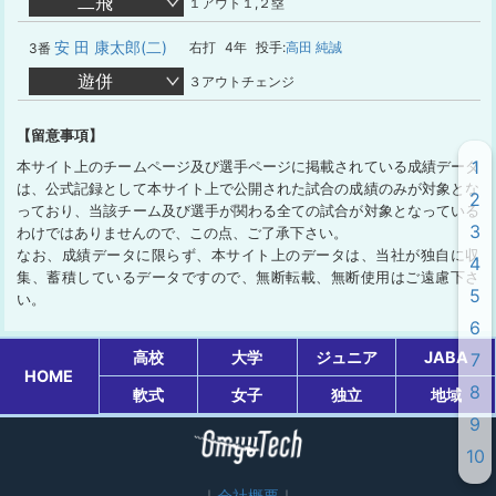
二飛
１アウト１,２塁
安 田 康太郎(二)
右打
4年
投手:
高田 純誠
3番
遊併
３アウトチェンジ
【留意事項】
1
本サイト上のチームページ及び選手ページに掲載されている成績データ
は、公式記録として本サイト上で公開された試合の成績のみが対象とな
2
っており、当該チーム及び選手が関わる全ての試合が対象となっている
3
わけではありませんので、この点、ご了承下さい。
なお、成績データに限らず、本サイト上のデータは、当社が独自に収
4
集、蓄積しているデータですので、無断転載、無断使用はご遠慮下さ
5
い。
6
高校
大学
ジュニア
JABA
7
HOME
8
軟式
女子
独立
地域
9
10