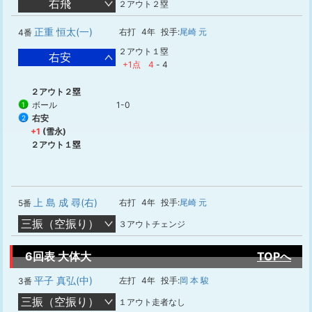
右飛
２アウト２塁
正重 恒太(一)
右打
4年
投手:
尾崎 元
4番
２アウト１塁
右安
+1点
4
-
4
２アウト２塁
ボール
1-0
1
右安
2
+1
(雪永)
２アウト１塁
上 島 成 尋(右)
右打
4年
投手:
尾崎 元
5番
三振（空振り）
３アウトチェンジ
6回表 大体大
TOPへ
平子 真弘(中)
左打
4年
投手:
岡 本 駿
3番
三振（空振り）
１アウト走者なし