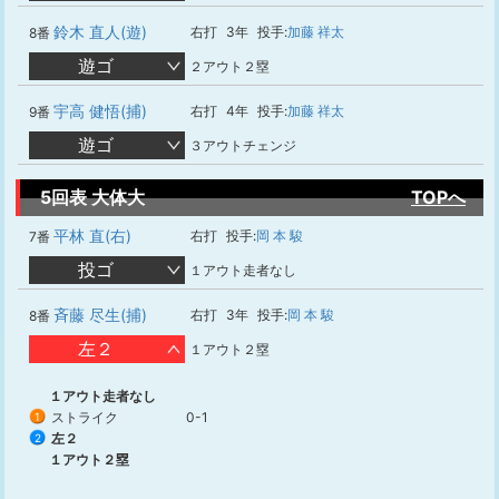
鈴木 直人(遊)
右打
3年
投手:
加藤 祥太
8番
遊ゴ
２アウト２塁
宇高 健悟(捕)
右打
4年
投手:
加藤 祥太
9番
遊ゴ
３アウトチェンジ
5回表 大体大
TOPへ
平林 直(右)
右打
投手:
岡 本 駿
7番
投ゴ
１アウト走者なし
斉藤 尽生(捕)
右打
3年
投手:
岡 本 駿
8番
左２
１アウト２塁
１アウト走者なし
ストライク
0-1
1
左２
2
１アウト２塁