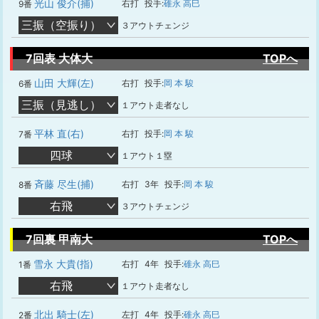
光山 俊介(捕)
右打
投手:
碓永 高巳
9番
三振（空振り）
３アウトチェンジ
7回表 大体大
TOPへ
山田 大輝(左)
右打
投手:
岡 本 駿
6番
三振（見逃し）
１アウト走者なし
平林 直(右)
右打
投手:
岡 本 駿
7番
四球
１アウト１塁
斉藤 尽生(捕)
右打
3年
投手:
岡 本 駿
8番
右飛
３アウトチェンジ
7回裏 甲南大
TOPへ
雪永 大貴(指)
右打
4年
投手:
碓永 高巳
1番
右飛
１アウト走者なし
北出 騎士(左)
左打
4年
投手:
碓永 高巳
2番