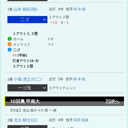
山本 樹紀(指)
左打
4年
投手:
岡 本 駿
1番
２アウト２塁
二ゴ
+1点
4
-
5
１アウト２,３塁
ボール
1-0
1
ストライク
1-1
2
二ゴ
3
+1
(平林)
打者アウト(4-3)
２アウト２塁
小畑 虎之介(二)
左打
2年
投手:
岡 本 駿
2番
一ゴ失
３アウトチェンジ
10回裏 甲南大
TOPへ
【代走】光山 俊介→小 西 一 綺
北出 騎士(左)
左打
4年
投手:
高田 純誠
2番