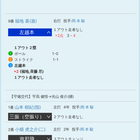
福地 基(遊)
右打
投手:
岡 本 駿
9番
１アウト走者なし
左越本
+2点
3
-
4
１アウト２塁
ボール
1-0
1
ストライク
1-1
2
左越本
3
+2
(福地,斉藤 尽)
１アウト走者なし
【守備交代】宇高 健悟→光山 俊介(捕)
山本 樹紀(指)
左打
4年
投手:
岡 本 駿
1番
三振（空振り）
２アウト走者なし
小畑 虎之介(二)
左打
2年
投手:
岡 本 駿
2番
遊邪飛
３アウトチェンジ