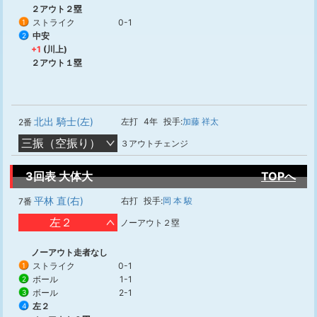
２アウト２塁
ストライク
0-1
1
中安
2
+1
(川上)
２アウト１塁
北出 騎士(左)
左打
4年
投手:
加藤 祥太
2番
三振（空振り）
３アウトチェンジ
3回表 大体大
TOPへ
平林 直(右)
右打
投手:
岡 本 駿
7番
左２
ノーアウト２塁
ノーアウト走者なし
ストライク
0-1
1
ボール
1-1
2
ボール
2-1
3
左２
4