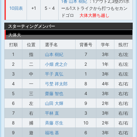
1番 山本 樹紀
：1アウト2,3塁の1ボ
10回表
+1
5 - 4
ール1ストライクから打つもセカン
ドゴロ
大体大勝ち越し
スターティングメンバー
大体大
打順
位置
選手名
背番号
学年
投/打
1
指
山本 樹紀
7
3年
右/左
2
二
小畑 虎之介
2
1年
右/左
3
中
平子 真弘
1
3年
右/左
4
一
弓埜 祥太郎
8
4年
右/右
5
三
齋藤 智也
4
3年
右/右
6
左
山田 大輝
9
2年
右/右
7
右
平林 直
3
3年
右/右
8
捕
斉藤 尽生
10
2年
右/右
9
遊
福地 基
6
3年
右/右