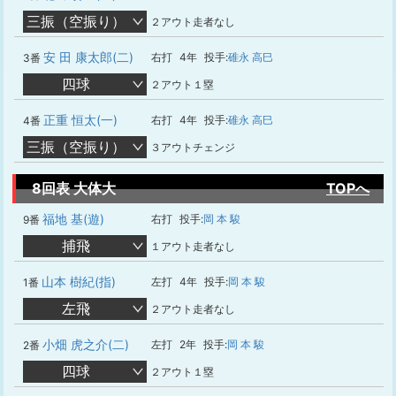
三振（空振り）
２アウト走者なし
安 田 康太郎(二)
右打
4年
投手:
碓永 高巳
3番
四球
２アウト１塁
正重 恒太(一)
右打
4年
投手:
碓永 高巳
4番
三振（空振り）
３アウトチェンジ
8回表 大体大
TOPへ
福地 基(遊)
右打
投手:
岡 本 駿
9番
捕飛
１アウト走者なし
山本 樹紀(指)
左打
4年
投手:
岡 本 駿
1番
左飛
２アウト走者なし
小畑 虎之介(二)
左打
2年
投手:
岡 本 駿
2番
四球
２アウト１塁