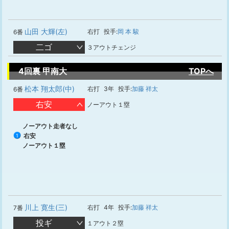
山田 大輝(左)
右打
投手:
岡 本 駿
6番
二ゴ
３アウトチェンジ
4回裏 甲南大
TOPへ
松本 翔太郎(中)
右打
3年
投手:
加藤 祥太
6番
右安
ノーアウト１塁
ノーアウト走者なし
右安
1
ノーアウト１塁
川上 寛生(三)
右打
4年
投手:
加藤 祥太
7番
投ギ
１アウト２塁