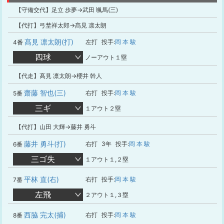
【守備交代】足立 歩夢→武田 颯馬(三)
【代打】弓埜祥太郎→髙見 凛太朗
髙見 凛太朗(打)
左打
投手:
岡 本 駿
4番
四球
ノーアウト１塁
【代走】髙見 凛太朗→櫻井 幹人
齋藤 智也(三)
右打
投手:
岡 本 駿
5番
三ギ
１アウト２塁
【代打】山田 大輝→藤井 勇斗
藤井 勇斗(打)
右打
3年
投手:
岡 本 駿
6番
三ゴ失
１アウト１,２塁
平林 直(右)
右打
投手:
岡 本 駿
7番
左飛
２アウト１,３塁
西脇 完太(捕)
右打
投手:
岡 本 駿
8番