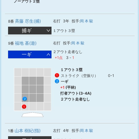
ノーアウト２塁
斉藤 尽生(捕)
右打
3年
投手:
岡 本 駿
8番
捕ギ
１アウト３塁
福地 基(遊)
右打
投手:
岡 本 駿
9番
２アウト走者なし
一ギ
+1点
3
-
1
１アウト３塁
ストライク（空振り）
0-1
1
一ギ
2
+1
(平林)
打者アウト(3-4A)
２アウト走者なし
2
1
山本 樹紀(指)
左打
4年
投手:
岡 本 駿
1番