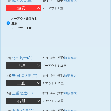
雪永 大貴(指)
右打
4年
投手:
加藤 祥太
1番
遊安
ノーアウト１塁
ノーアウト走者なし
遊安
1
ノーアウト１塁
北出 騎士(左)
左打
4年
投手:
加藤 祥太
2番
四球
ノーアウト１,２塁
安 田 康太郎(二)
右打
4年
投手:
加藤 祥太
3番
二直
１アウト２,３塁
正重 恒太(一)
右打
4年
投手:
加藤 祥太
4番
右飛
２アウト２,３塁
上 島 成 尋(右)
右打
4年
投手:
加藤 祥太
5番