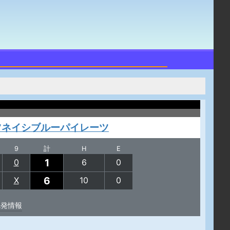
ツネイシブルーパイレーツ
9
計
H
E
1
0
6
0
6
X
10
0
先発情報