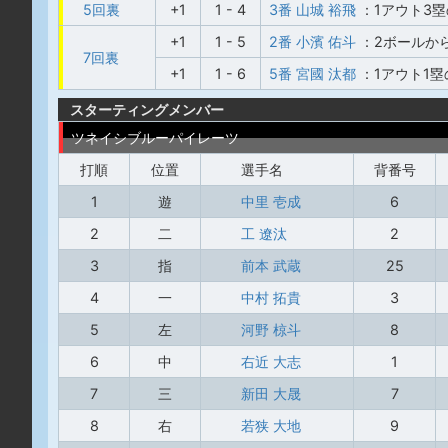
5回裏
+1
1 - 4
3番 山城 裕飛
：1アウト3
+1
1 - 5
2番 小濱 佑斗
：2ボールか
7回裏
+1
1 - 6
5番 宮國 汰都
：1アウト1
スターティングメンバー
ツネイシブルーパイレーツ
打順
位置
選手名
背番号
1
遊
中里 壱成
6
2
二
工 遼汰
2
3
指
前本 武蔵
25
4
一
中村 拓貴
3
5
左
河野 椋斗
8
6
中
右近 大志
1
7
三
新田 大晟
7
8
右
若狭 大地
9