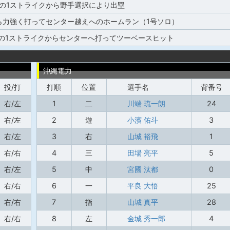
塁の1ストライクから野手選択により出塁
ら力強く打ってセンター越えへのホームラン（1号ソロ）
塁の1ストライクからセンターへ打ってツーベースヒット
沖縄電力
投/打
打順
位置
選手名
背番号
右/左
1
二
川端 琉一朗
24
右/左
2
遊
小濱 佑斗
3
右/左
3
右
山城 裕飛
1
右/右
4
三
田場 亮平
5
右/左
5
中
宮國 汰都
0
右/右
6
一
平良 大悟
25
右/右
7
指
山城 真平
28
右/右
8
左
金城 秀一郎
4