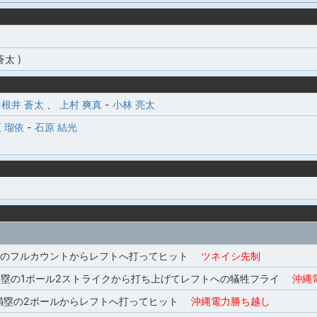
太 )
多根井 蒼太
、
上村 爽真
-
小林 亮太
 瑠依
-
石原 結光
塁のフルカウントからレフトへ打ってヒット
ツネイシ先制
,3塁の1ボール2ストライクから打ち上げてレフトへの犠牲フライ
沖縄電
満塁の2ボールからレフトへ打ってヒット
沖縄電力勝ち越し