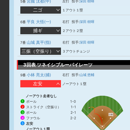
宮國 汰都(中)
左打
投手:
深田 樹暉
5番
二ゴ
１アウト１塁
平良 大悟(一)
右打
投手:
深田 樹暉
6番
捕ギ
２アウト２塁
山城 真平(指)
右打
投手:
深田 樹暉
7番
三振（空振り）
３アウトチェンジ
3回表 ツネイシブルーパイレーツ
小林 亮太(捕)
右打
投手:
山城 悠輔
9番
左安
ノーアウト１塁
ノーアウト走者なし
ボール
1-0
1
ストライク（空振り）
1-1
2
ボール
2-1
3
小林
ファウル
2-2
4
左安
5
ノーアウト１塁