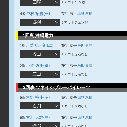
四球
１アウト１,２塁
中村 拓貴(一)
右打
投手:
山城 悠輔
4番
遊併
３アウトチェンジ
1回裏 沖縄電力
川端 琉一朗(二)
左打
投手:
深田 樹暉
1番
投ゴ
１アウト走者なし
小濱 佑斗(遊)
右打
投手:
深田 樹暉
2番
三ゴ
２アウト走者なし
2回表 ツネイシブルーパイレーツ
河野 椋斗(左)
左打
投手:
山城 悠輔
5番
右飛
１アウト走者なし
右近 大志(中)
右打
投手:
山城 悠輔
6番
遊飛
２アウト走者なし