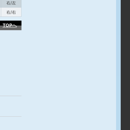
右/左
右/右
TOPへ