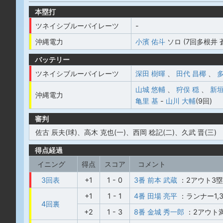
本塁打
ツネイシブルーパイレーツ
-
沖縄電力
小濱 佑斗
ソロ (7回多根井 蒼
バッテリー
ツネイシブルーパイレーツ
深田 樹暉
、
田代 昌椰
、
山城 悠輔
、
狩俣 穏
、
新垣
沖縄電力
亀里 基
-
山川 大輔
(9回)
審判
佐古 辰夫(球)、高木 克也(一)、西岡 稔記(二)、久武 晋(三)
得点経過
イニング
得点
スコア
コメント
3回表
+1
1 - 0
3番 前本 武蔵
：2アウト3
+1
1 - 1
4番 田場 亮平
：ランナー1
4回裏
+2
1 - 3
8番 金城 秀一郎
：2アウト