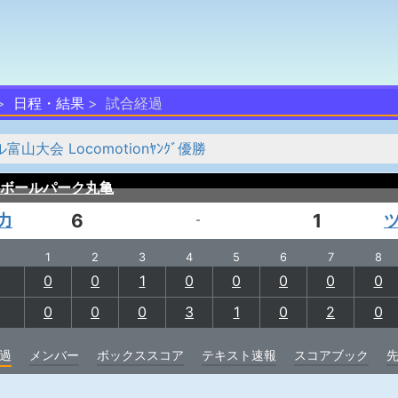
日程・結果
試合経過
会 Locomotionﾔﾝｸﾞ優勝
ボールパーク丸亀
力
6
1
-
1
2
3
4
5
6
7
8
0
0
1
0
0
0
0
0
0
0
0
3
1
0
2
0
過
メンバー
ボックススコア
テキスト速報
スコアブック