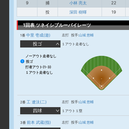
9
捕
小林 亮太
22
投
深田 樹暉
19
1回表 ツネイシブルーパイレーツ
中里 壱成(遊)
左打
投手:
山城 悠輔
1番
投ゴ
１アウト走者なし
ノーアウト走者なし
投ゴ
1
打者アウト(1-3)
１アウト走者なし
工 遼汰(二)
左打
投手:
山城 悠輔
2番
四球
１アウト１塁
前本 武蔵(指)
左打
投手:
山城 悠輔
3番