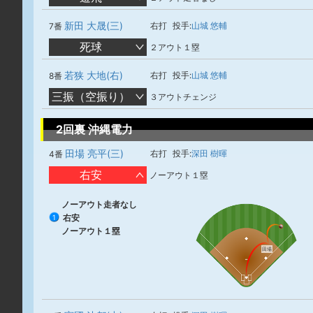
新田 大晟(三)
右打
投手:
山城 悠輔
7番
死球
２アウト１塁
若狭 大地(右)
右打
投手:
山城 悠輔
8番
三振（空振り）
３アウトチェンジ
2回裏 沖縄電力
田場 亮平(三)
右打
投手:
深田 樹暉
4番
右安
ノーアウト１塁
ノーアウト走者なし
右安
1
ノーアウト１塁
田場