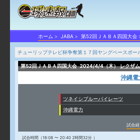
ホーム
JABA
第52回ＪＡＢＡ四国大会
チューリップテレビ杯争奪第１７回ヤングベースボール富山大
第52回ＪＡＢＡ四国大会
2024/4/4（木）
レクザム
沖縄電
ツネイシブルーパイレーツ
沖縄電力
試合経
試合時間（18:08 〜 20:40 2時間32分 ）