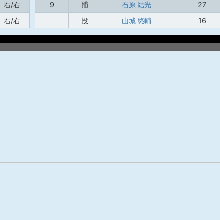
右/右
9
捕
石原 結光
27
右/右
投
山城 悠輔
16