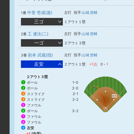
中里 壱成(遊)
左打
投手:
山城 悠輔
1番
三ゴ
１アウト１塁
工 遼汰(二)
左打
投手:
山城 悠輔
2番
一ゴ
２アウト３塁
前本 武蔵(指)
左打
投手:
山城 悠輔
3番
左安
２アウト１塁
+1点
0
-
1
２アウト３塁
ボール
1-0
1
ボール
2-0
2
ストライク
2-1
3
前本
ストライク
2-2
4
ファウル
5
ボール
3-2
6
ファウル
7
ファウル
8
左安
9
+1
(中里)