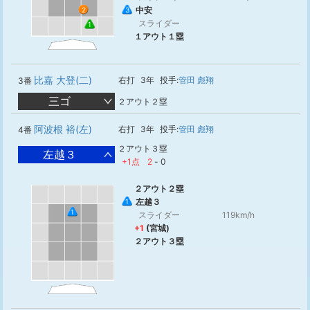
中安
2
3
スライダー
1
１アウト１塁
比嘉 大登(二)
右打
3年
投手:
管田 彪翔
3番
三ゴ
２アウト２塁
阿波根 裕(左)
右打
3年
投手:
管田 彪翔
4番
２アウト３塁
左越３
+1点
2
-
0
２アウト２塁
左越３
1
1
スライダー
119km/h
+1
(宮城)
２アウト３塁