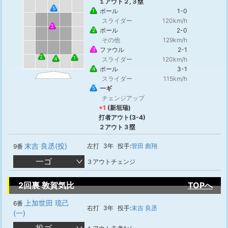
１アウト２,３塁
5
ボール
1-0
1
スライダー
120km/h
3
ボール
2-0
2
その他
129km/h
ファウル
2-1
3
2
1
4
スライダー
120km/h
ボール
3-1
4
スライダー
115km/h
一ギ
5
チェンジアップ
+1
(新垣瑞)
打者アウト(3-4)
２アウト３塁
末吉 良丞(投)
左打
3年
投手:
管田 彪翔
9番
一ゴ
３アウトチェンジ
2回裏 敦賀気比
TOPへ
上加世田 琉己
6番
右打
3年
投手:
末吉 良丞
(一)