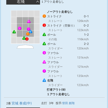
右飛
１アウト走者なし
ノーアウト走者なし
ストライク
0-1
1
ストレート
126km/h
6
ストライク（空振り）
0-2
2
5
7
ストレート
122km/h
8
3
1
ボール
1-2
3
4
その他
116km/h
2
ボール
2-2
4
スライダー
120km/h
ファウル
5
ストレート
131km/h
ファウル
6
スライダー
121km/h
ファウル
7
ストレート
135km/h
右飛
8
スライダー
123km/h
打者アウト(9)
１アウト走者なし
宮城 泰成(中)
左打
3年
投手:
管田 彪翔
2番