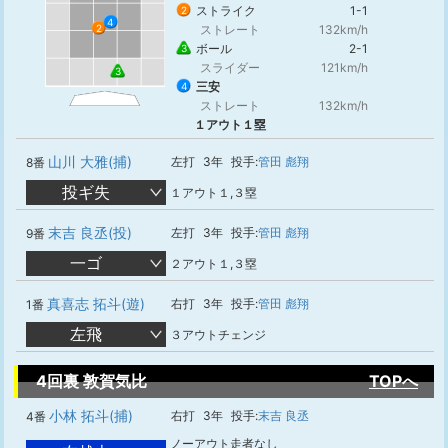
ストライク
1-1
2
4
ストレート
132km/h
2
ボール
2-1
3
スライダー
121km/h
3
三安
4
ストレート
132km/h
１アウト１塁
山川 大雅(捕)
左打
3年
投手:
管田 彪翔
8番
投ギ失
１アウト１,３塁
末吉 良丞(投)
左打
3年
投手:
管田 彪翔
9番
一ゴ
２アウト１,３塁
真喜志 拓斗(遊)
右打
3年
投手:
管田 彪翔
1番
左飛
３アウトチェンジ
4回裏 敦賀気比
TOPへ
小林 拓斗(捕)
右打
3年
投手:
末吉 良丞
4番
ノーアウト走者なし