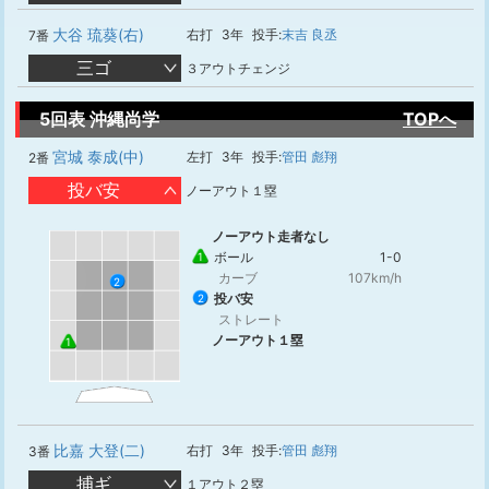
大谷 琉葵(右)
右打
3年
投手:
末吉 良丞
7番
三ゴ
３アウトチェンジ
5回表 沖縄尚学
TOPへ
宮城 泰成(中)
左打
3年
投手:
管田 彪翔
2番
投バ安
ノーアウト１塁
ノーアウト走者なし
ボール
1-0
1
カーブ
107km/h
2
投バ安
2
ストレート
ノーアウト１塁
1
比嘉 大登(二)
右打
3年
投手:
管田 彪翔
3番
捕ギ
１アウト２塁