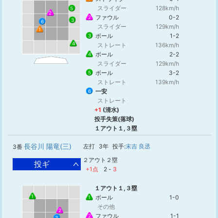
スライダー
128km/h
5
2
ファウル
0-2
2
3
6
スライダー
129km/h
1
ボール
1-2
3
4
ストレート
136km/h
ボール
2-2
4
スライダー
129km/h
ボール
3-2
5
ストレート
139km/h
一安
6
ストレート
+1
(清水)
投手失策(落球)
１アウト１,３塁
長谷川 陽竜(三)
左打
3年
投手:
末吉 良丞
3番
２アウト２塁
投ギ
+1点
2
-
3
１アウト１,３塁
1
ボール
1-0
1
その他
2
ファウル
1-1
2
3