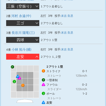
三振（空振り）
１アウト走者なし
河村 永遠(中)
左打
3年
投手:
末吉 良丞
2番
三ゴ
２アウト走者なし
長谷川 陽竜(三)
左打
3年
投手:
末吉 良丞
3番
四球
２アウト１塁
小林 拓斗(捕)
右打
3年
投手:
末吉 良丞
4番
左安
２アウト１,２塁
２アウト１塁
P
ストライク
0-1
1
ストレート
125km/h
4
2
一塁牽制
P
3
ファウル
0-2
2
1
スライダー
122km/h
ボール
1-2
3
ストレート
左安
4