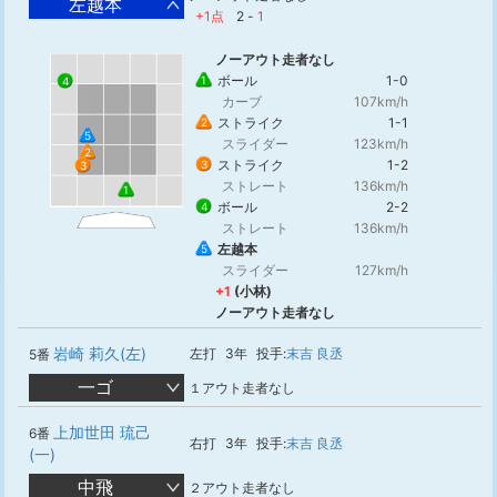
左越本
+1点
2
-
1
ノーアウト走者なし
ボール
1-0
1
4
カーブ
107km/h
ストライク
1-1
2
5
スライダー
123km/h
2
ストライク
1-2
3
3
ストレート
136km/h
1
ボール
2-2
4
ストレート
136km/h
左越本
5
スライダー
127km/h
+1
(小林)
ノーアウト走者なし
岩崎 莉久(左)
左打
3年
投手:
末吉 良丞
5番
一ゴ
１アウト走者なし
上加世田 琉己
6番
右打
3年
投手:
末吉 良丞
(一)
中飛
２アウト走者なし