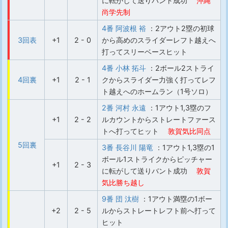
に転がして送りバント成功
沖縄
尚学先制
4番 阿波根 裕
：2アウト2塁の初球
3回表
+1
2 - 0
から高めのスライダーレフト越えへ
打ってスリーベースヒット
4番 小林 拓斗
：2ボール2ストライ
4回裏
+1
2 - 1
クからスライダー力強く打ってレフ
ト越えへのホームラン（1号ソロ）
2番 河村 永遠
：1アウト1,3塁のフ
+1
2 - 2
ルカウントからストレートファース
トへ打ってヒット
敦賀気比同点
5回裏
3番 長谷川 陽竜
：1アウト1,3塁の1
ボール1ストライクからピッチャー
+1
2 - 3
に転がして送りバント成功
敦賀
気比勝ち越し
9番 団 汰樹
：1アウト満塁の1ボー
+2
2 - 5
ルからストレートレフト前へ打って
ヒット