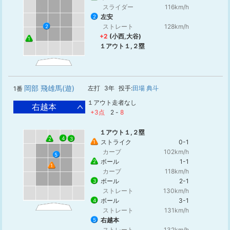
スライダー
116km/h
左安
2
ストレート
128km/h
2
+2
(小西,大谷)
1
１アウト１,２塁
岡部 飛雄馬(遊)
左打
3年
投手:
田場 典斗
1番
１アウト走者なし
右越本
+3点
2
-
8
１アウト１,２塁
4
3
2
ストライク
0-1
1
カーブ
102km/h
5
ボール
1-1
2
1
カーブ
118km/h
ボール
2-1
3
ストレート
130km/h
ボール
3-1
4
ストレート
131km/h
右越本
5
ストレート
132km/h