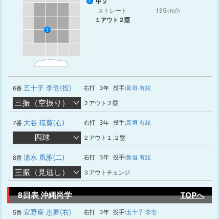
中２
1
ストレート
135km/h
１アウト２塁
1
五十子 李壱(投)
右打
3年
投手:
新垣 有絃
6番
三振（空振り）
２アウト２塁
大谷 琉葵(右)
右打
3年
投手:
新垣 有絃
7番
四球
２アウト１,２塁
清水 凰雅(二)
右打
3年
投手:
新垣 有絃
8番
三振（見逃し）
３アウトチェンジ
8回表 沖縄尚学
TOPへ
宜野座 恵夢(右)
右打
3年
投手:
五十子 李壱
5番