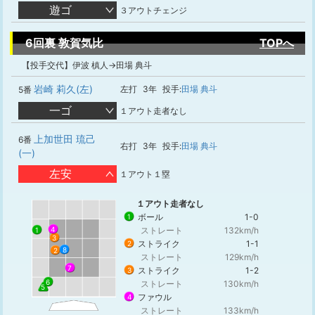
遊ゴ
３アウトチェンジ
6回裏 敦賀気比
TOPへ
【投手交代】伊波 槙人→田場 典斗
岩崎 莉久(左)
左打
3年
投手:
田場 典斗
5番
一ゴ
１アウト走者なし
上加世田 琉己
6番
右打
3年
投手:
田場 典斗
(一)
左安
１アウト１塁
１アウト走者なし
ボール
1-0
1
ストレート
132km/h
4
1
3
ストライク
1-1
2
8
2
ストレート
129km/h
7
ストライク
1-2
3
6
ストレート
130km/h
5
ファウル
4
ストレート
133km/h