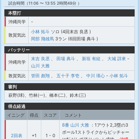
試合時間（11:06 〜 13:55 2時間49分 ）
本塁打
沖縄尚学
-
小林 拓斗
ソロ (4回末吉 良丞 )
敦賀気比
岡部 飛雄馬
3ラン (6回田場 典斗 )
バッテリー
末吉 良丞
、
田場 典斗
、
新垣 有絃
、
大城 諄來
-
沖縄尚学
山川 大雅
敦賀気比
管田 彪翔
、
五十子 李壱
、
中川 瑛心
-
小林 拓斗
審判
萩野(球)、竹林(一)、橋本(二)、鈴木(三)
得点経過
イニング
得点
スコア
コメント
8番 山川 大雅
：1アウト2,3塁の3
ボール1ストライクからピッチャー
2回表
+1
1 - 0