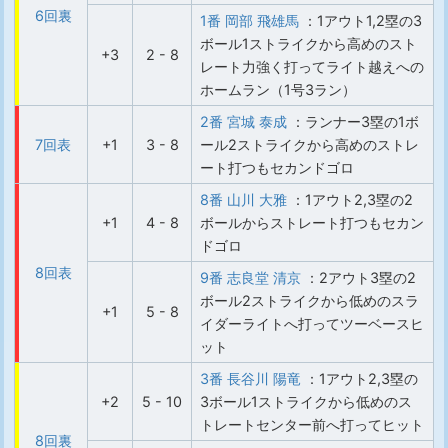
6回裏
1番 岡部 飛雄馬
：1アウト1,2塁の3
ボール1ストライクから高めのスト
+3
2 - 8
レート力強く打ってライト越えへの
ホームラン（1号3ラン）
2番 宮城 泰成
：ランナー3塁の1ボ
7回表
+1
3 - 8
ール2ストライクから高めのストレ
ート打つもセカンドゴロ
8番 山川 大雅
：1アウト2,3塁の2
+1
4 - 8
ボールからストレート打つもセカン
ドゴロ
8回表
9番 志良堂 清京
：2アウト3塁の2
ボール2ストライクから低めのスラ
+1
5 - 8
イダーライトへ打ってツーベースヒ
ット
3番 長谷川 陽竜
：1アウト2,3塁の
+2
5 - 10
3ボール1ストライクから低めのス
トレートセンター前へ打ってヒット
8回裏