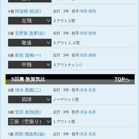
阿波根 裕(左)
右打
3年
投手:
管田 彪翔
4番
左飛
２アウト２塁
宜野座 恵夢(右)
右打
3年
投手:
管田 彪翔
5番
敬遠
２アウト１,２塁
新垣 瑞稀(一)
左打
3年
投手:
管田 彪翔
6番
中飛
３アウトチェンジ
5回裏 敦賀気比
TOPへ
清水 凰雅(二)
右打
3年
投手:
末吉 良丞
8番
四球
ノーアウト１塁
管田 彪翔(投)
左打
3年
投手:
末吉 良丞
9番
三振（空振り）
１アウト１塁
岡部 飛雄馬(遊)
左打
3年
投手:
末吉 良丞
1番