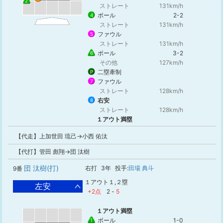
2
ストレート
131km/h
ボール
2-2
4
ストレート
131km/h
ファウル
5
ストレート
131km/h
ボール
3-2
6
その他
127km/h
二塁牽制
P
ファウル
7
ストレート
128km/h
右安
8
ストレート
128km/h
１アウト満塁
【代走】上加世田 琉己→小西 佑汰
【代打】管田 彪翔→団 汰樹
団 汰樹(打)
右打
3年
投手:
田場 典斗
9番
１アウト１,２塁
左安
+2点
2
-
5
１アウト満塁
ボール
1-0
1