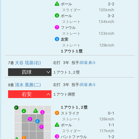
ボール
2-2
5
スライダー
120km/h
ボール
3-2
6
ストレート
134km/h
ファウル
7
ストレート
133km/h
左安
8
ストレート
129km/h
１アウト１塁
大谷 琉葵(右)
右打
3年
投手:
田場 典斗
7番
四球
１アウト１,２塁
清水 凰雅(二)
右打
3年
投手:
田場 典斗
8番
右安
１アウト満塁
１アウト１,２塁
P
6
4
5
ストライク
0-1
1
ストレート
126km/h
3
8
ボール
1-1
2
7
スライダー
117km/h
バントファウル
1-2
3
1