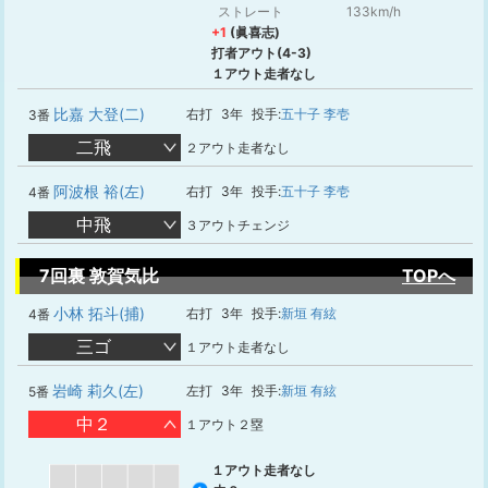
ストレート
133km/h
+1
(眞喜志)
打者アウト(4-3)
１アウト走者なし
比嘉 大登(二)
右打
3年
投手:
五十子 李壱
3番
二飛
２アウト走者なし
阿波根 裕(左)
右打
3年
投手:
五十子 李壱
4番
中飛
３アウトチェンジ
7回裏 敦賀気比
TOPへ
小林 拓斗(捕)
右打
3年
投手:
新垣 有絃
4番
三ゴ
１アウト走者なし
岩崎 莉久(左)
左打
3年
投手:
新垣 有絃
5番
中２
１アウト２塁
１アウト走者なし