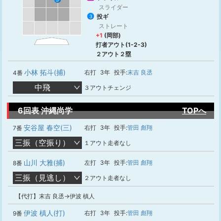
スライダー
投ギ
3
ストレート
+1
(岡部)
打者アウト(1-2-3)
２アウト２塁
小林 拓斗(捕)
右打
3年
投手:
末吉 良丞
4番
中飛
３アウトチェンジ
6回表 沖縄尚学
TOPへ
安谷屋 春空(三)
右打
3年
投手:
管田 彪翔
7番
三振（空振り）
１アウト走者なし
山川 大雅(捕)
左打
3年
投手:
管田 彪翔
8番
三振（見逃し）
２アウト走者なし
【代打】末吉 良丞→伊波 槙人
伊波 槙人(打)
右打
3年
投手:
管田 彪翔
9番