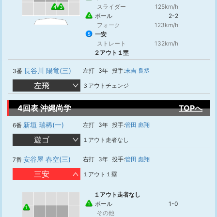
スライダー
125km/h
3
4
ボール
2-2
4
フォーク
123km/h
一安
5
ストレート
132km/h
２アウト１塁
長谷川 陽竜(三)
左打
3年
投手:
末吉 良丞
3番
左飛
３アウトチェンジ
4回表 沖縄尚学
TOPへ
新垣 瑞稀(一)
左打
3年
投手:
管田 彪翔
6番
遊ゴ
１アウト走者なし
安谷屋 春空(三)
右打
3年
投手:
管田 彪翔
7番
三安
１アウト１塁
１アウト走者なし
ボール
1-0
1
1
その他