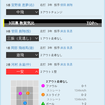
宜野座 恵夢(右)
右打
3年
投手:
管田 彪翔
5番
中飛
３アウトチェンジ
3回裏 敦賀気比
TOPへ
管田 彪翔(投)
左打
3年
投手:
末吉 良丞
9番
三振（見逃し）
１アウト走者なし
岡部 飛雄馬(遊)
左打
3年
投手:
末吉 良丞
1番
遊飛
２アウト走者なし
河村 永遠(中)
左打
3年
投手:
末吉 良丞
2番
一安
２アウト１塁
２アウト走者なし
ファウル
0-1
1
ストレート
134km/h
2
1
ストライク
0-2
2
ストレート
134km/h
5
ボール
1-2
3