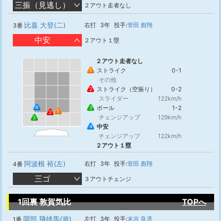
三振（見逃し）
２アウト走者なし
比嘉 大登(二)
右打
3年
投手:
管田 彪翔
3番
中安
２アウト１塁
２アウト走者なし
ストライク
0-1
1
その他
ストライク（空振り）
0-2
2
スライダー
122km/h
4
ボール
1-2
3
1
2
チェンジアップ
129km/h
3
中安
4
チェンジアップ
122km/h
２アウト１塁
阿波根 裕(左)
右打
3年
投手:
管田 彪翔
4番
三ゴ
３アウトチェンジ
1回裏 敦賀気比
TOPへ
岡部 飛雄馬(遊)
左打
3年
投手:
末吉 良丞
1番