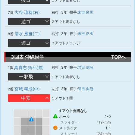
投ゴ
１アウト走者なし
大谷 琉葵(右)
右打
3年
投手:
末吉 良丞
7番
遊ゴ
２アウト走者なし
清水 凰雅(二)
右打
3年
投手:
末吉 良丞
8番
遊ゴ
３アウトチェンジ
3回表 沖縄尚学
TOPへ
真喜志 拓斗(遊)
右打
3年
投手:
管田 彪翔
1番
一邪飛
１アウト走者なし
宮城 泰成(中)
左打
3年
投手:
管田 彪翔
2番
中安
１アウト１塁
１アウト走者なし
ボール
1-0
1
3
スライダー
119km/h
ストライク
1-1
2
ストレート
124km/h