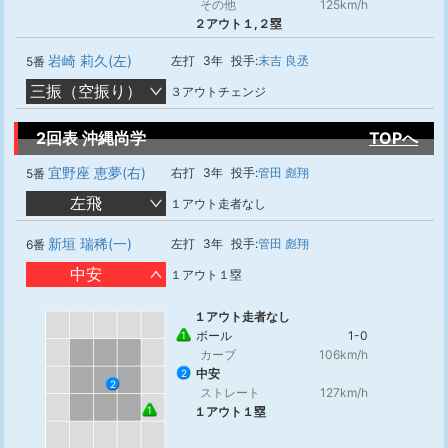
その他
125km/h
２アウト１,２塁
岩崎 莉久(左)
左打
3年
投手:
末吉 良丞
5番
三振（空振り）
３アウトチェンジ
2回表 沖縄尚学
TOPへ
宜野座 恵夢(右)
右打
3年
投手:
管田 彪翔
5番
左飛
１アウト走者なし
新垣 瑞稀(一)
左打
3年
投手:
管田 彪翔
6番
中安
１アウト１塁
１アウト走者なし
ボール
1-0
1
カーブ
106km/h
中安
2
2
ストレート
127km/h
1
１アウト１塁