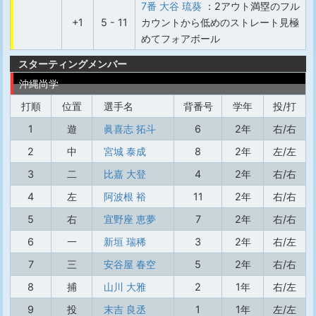
7番 大谷 琉葵
：2アウト満塁のフル
+1
5 - 11
カウントから低めのストレート見極
めてフォアボール
スターティングメンバー
沖縄尚学
打順
位置
選手名
背番号
学年
投/打
1
遊
眞喜志 拓斗
6
2年
右/右
2
中
宮城 泰成
8
2年
左/左
3
二
比嘉 大登
4
2年
右/右
4
左
阿波根 裕
11
2年
右/右
5
右
宜野座 恵夢
7
2年
右/右
6
一
新垣 瑞稀
3
2年
右/左
7
三
安谷屋 春空
5
2年
右/右
8
捕
山川 大雅
2
1年
右/左
9
投
末吉 良丞
1
1年
左/左