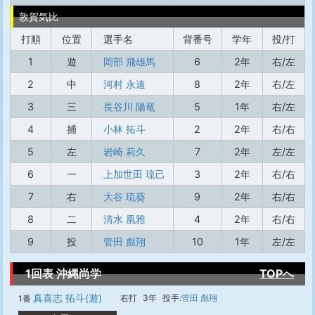
敦賀気比
打順
位置
選手名
背番号
学年
投/打
1
遊
岡部 飛雄馬
6
2年
右/左
2
中
河村 永遠
8
2年
右/左
3
三
長谷川 陽竜
5
1年
右/左
4
捕
小林 拓斗
2
2年
右/右
5
左
岩崎 莉久
7
2年
左/左
6
一
上加世田 琉己
3
2年
右/右
7
右
大谷 琉葵
9
2年
右/右
8
二
清水 凰雅
4
2年
右/右
9
投
管田 彪翔
10
1年
左/左
1回表 沖縄尚学
TOPへ
真喜志 拓斗(遊)
右打
3年
投手:
管田 彪翔
1番