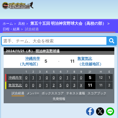
第五十五回 明治神宮野球大会（高校の部）
ホーム
高校
日程・結果
試合経過
2024/11/21（木）
明治神宮野球場
沖縄尚学
敦賀気比
5
11
-
（九州地区）
（北信越地区）
1
2
3
4
5
6
7
8
9
計
H
E
5
沖縄尚学
0
1
1
0
0
0
1
2
0
12
1
11
敦賀気比
0
0
0
1
2
5
0
3
X
11
2
試合経過
メンバー
ボックススコア
テキスト速報
スコアブック
先発情報