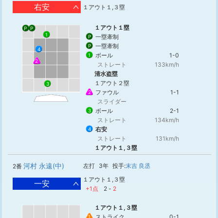
右安
１アウト１,３塁
１アウト１塁
P
P
1
一塁牽制
P
一塁牽制
P
4
ボール
1-0
1
2
ストレート
133km/h
清水盗塁
１アウト２塁
3
ファウル
1-1
2
スライダー
ボール
2-1
3
ストレート
134km/h
右安
4
ストレート
131km/h
１アウト１,３塁
河村 永遠(中)
左打
3年
投手:
末吉 良丞
2番
１アウト１,３塁
一安
+1点
2
-
2
１アウト１,３塁
ストライク
0-1
1