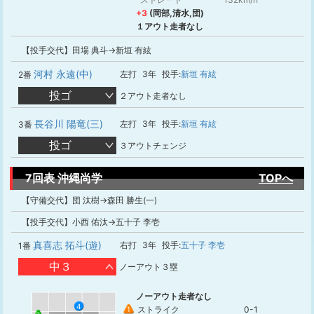
+3
(岡部,清水,団)
１アウト走者なし
【投手交代】田場 典斗→新垣 有絃
河村 永遠(中)
左打
3年
投手:
新垣 有絃
2番
投ゴ
２アウト走者なし
長谷川 陽竜(三)
左打
3年
投手:
新垣 有絃
3番
投ゴ
３アウトチェンジ
7回表 沖縄尚学
TOPへ
【守備交代】団 汰樹→森田 勝生(一)
【投手交代】小西 佑汰→五十子 李壱
真喜志 拓斗(遊)
右打
3年
投手:
五十子 李壱
1番
中３
ノーアウト３塁
ノーアウト走者なし
4
ストライク
0-1
1