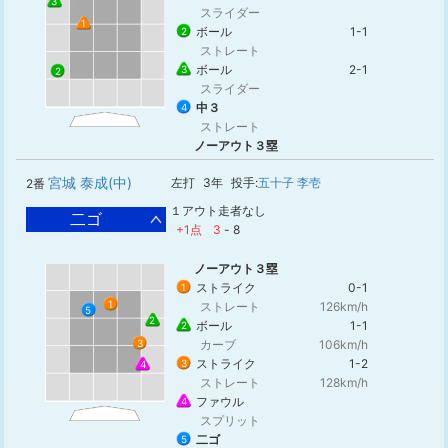
3
スライダー
1
ボール
1-1
2
ストレート
ボール
2-1
3
2
スライダー
中３
4
ストレート
ノーアウト３塁
宮城 泰成(中)
左打
3年
投手:
五十子 李壱
2番
１アウト走者なし
二ゴ
+1点
3
-
8
ノーアウト３塁
ストライク
0-1
1
1
ストレート
126km/h
5
2
ボール
1-1
2
カーブ
106km/h
3
ストライク
1-2
3
4
ストレート
128km/h
ファウル
4
スプリット
二ゴ
5