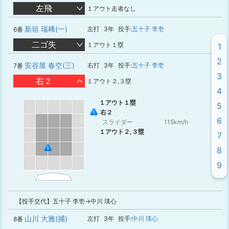
左飛
１アウト走者なし
新垣 瑞稀(一)
左打
3年
投手:
五十子 李壱
6番
二ゴ失
１アウト１塁
1
2
安谷屋 春空(三)
右打
3年
投手:
五十子 李壱
7番
3
右２
１アウト２,３塁
4
１アウト１塁
5
右２
1
6
スライダー
115km/h
１アウト２,３塁
7
1
8
9
【投手交代】五十子 李壱→中川 瑛心
山川 大雅(捕)
左打
3年
投手:
中川 瑛心
8番