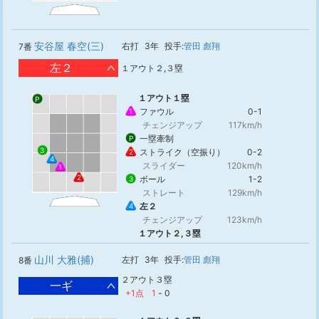
安谷屋 春空(三)
右打
3年
投手:
管田 彪翔
7番
左２
１アウト２,３塁
１アウト１塁
P
ファウル
0-1
1
チェンジアップ
117km/h
一塁牽制
P
3
ストライク（空振り）
0-2
2
4
スライダー
120km/h
1
2
ボール
1-2
3
ストレート
129km/h
左２
4
チェンジアップ
123km/h
１アウト２,３塁
山川 大雅(捕)
左打
3年
投手:
管田 彪翔
8番
２アウト３塁
一ギ
+1点
1
-
0