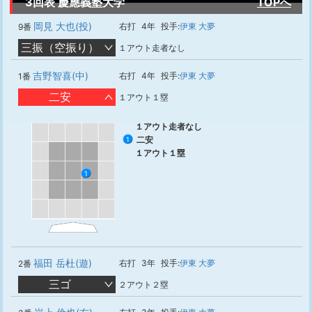
3回表 慶應義塾大学
TOPへ
岡見 大也(投)
右打
4年
投手:
伊東 大夢
9番
三振（空振り）
１アウト走者なし
吉野智喜(中)
右打
4年
投手:
伊東 大夢
1番
二安
１アウト１塁
１アウト走者なし
二安
1
１アウト１塁
1
福田 岳杜(遊)
右打
3年
投手:
伊東 大夢
2番
三ゴ
２アウト２塁