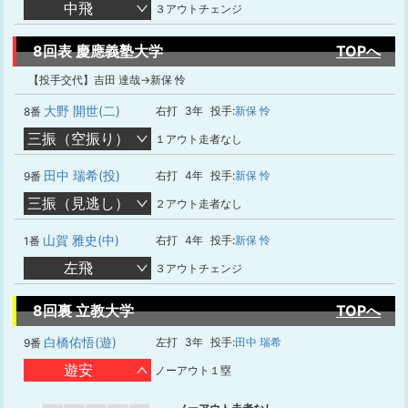
中飛
３アウトチェンジ
8回表 慶應義塾大学
TOPへ
【投手交代】吉田 達哉→新保 怜
大野 開世(二)
右打
3年
投手:
新保 怜
8番
三振（空振り）
１アウト走者なし
田中 瑞希(投)
右打
4年
投手:
新保 怜
9番
三振（見逃し）
２アウト走者なし
山賀 雅史(中)
右打
4年
投手:
新保 怜
1番
左飛
３アウトチェンジ
8回裏 立教大学
TOPへ
白橋佑悟(遊)
左打
3年
投手:
田中 瑞希
9番
遊安
ノーアウト１塁