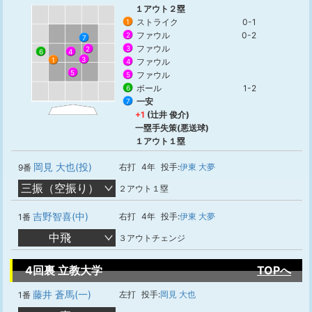
１アウト２塁
ストライク
0-1
1
ファウル
0-2
2
7
ファウル
3
2
4
6
3
1
ファウル
4
5
ファウル
5
ボール
1-2
6
一安
7
+1
(辻井 俊介)
一塁手失策(悪送球)
１アウト１塁
岡見 大也(投)
右打
4年
投手:
伊東 大夢
9番
三振（空振り）
２アウト１塁
吉野智喜(中)
右打
4年
投手:
伊東 大夢
1番
中飛
３アウトチェンジ
4回裏 立教大学
TOPへ
藤井 蒼馬(一)
左打
投手:
岡見 大也
1番