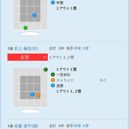
中安
2
１アウト１塁
2
1
岩上 倫也(右)
左打
3年
投手:
伊東 大夢
3番
左安
１アウト１,２塁
１アウト１塁
P
一塁牽制
P
ストライク
0-1
1
左安
2
１アウト１,２塁
2
1
佐藤 遼平(捕)
左打
4年
投手:
伊東 大夢
4番