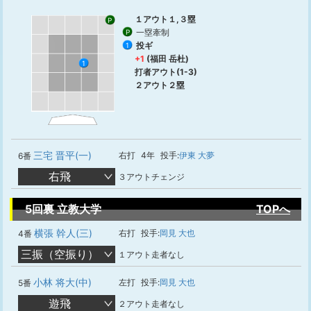
１アウト１,３塁
P
一塁牽制
P
投ギ
1
+1
(福田 岳杜)
1
打者アウト(1-3)
２アウト２塁
三宅 晋平(一)
右打
4年
投手:
伊東 大夢
6番
右飛
３アウトチェンジ
5回裏 立教大学
TOPへ
横張 幹人(三)
右打
投手:
岡見 大也
4番
三振（空振り）
１アウト走者なし
小林 将大(中)
左打
投手:
岡見 大也
5番
遊飛
２アウト走者なし