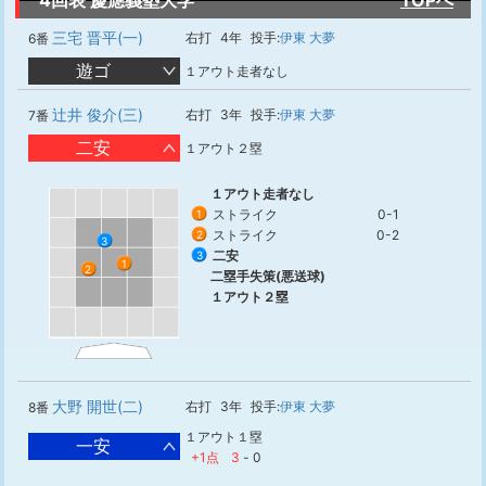
4回表 慶應義塾大学
TOPへ
三宅 晋平(一)
右打
4年
投手:
伊東 大夢
6番
遊ゴ
１アウト走者なし
辻井 俊介(三)
右打
3年
投手:
伊東 大夢
7番
二安
１アウト２塁
１アウト走者なし
ストライク
0-1
1
ストライク
0-2
2
3
二安
3
1
2
二塁手失策(悪送球)
１アウト２塁
大野 開世(二)
右打
3年
投手:
伊東 大夢
8番
１アウト１塁
一安
+1点
3
-
0