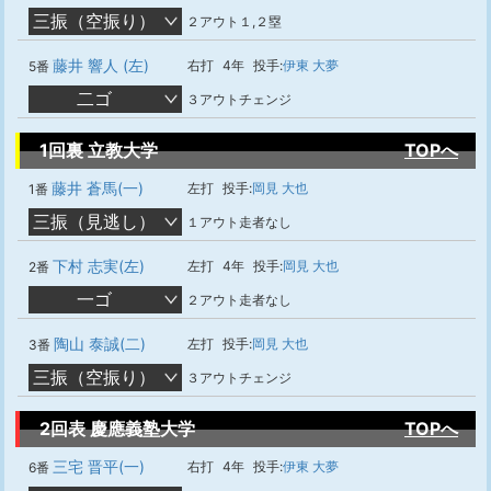
三振（空振り）
２アウト１,２塁
藤井 響人 (左)
右打
4年
投手:
伊東 大夢
5番
二ゴ
３アウトチェンジ
1回裏 立教大学
TOPへ
藤井 蒼馬(一)
左打
投手:
岡見 大也
1番
三振（見逃し）
１アウト走者なし
下村 志実(左)
左打
4年
投手:
岡見 大也
2番
一ゴ
２アウト走者なし
陶山 泰誠(二)
左打
投手:
岡見 大也
3番
三振（空振り）
３アウトチェンジ
2回表 慶應義塾大学
TOPへ
三宅 晋平(一)
右打
4年
投手:
伊東 大夢
6番