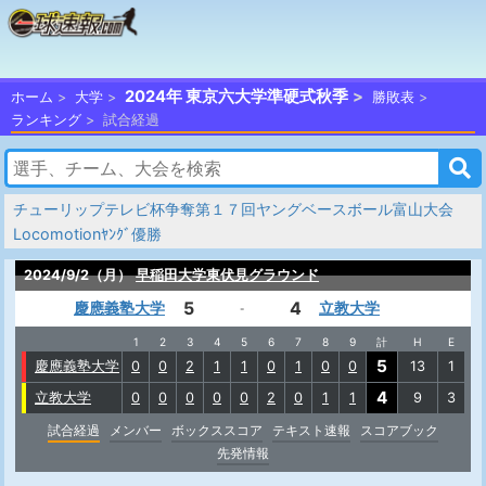
2024年 東京六大学準硬式秋季
ホーム
大学
勝敗表
ランキング
試合経過
チューリップテレビ杯争奪第１７回ヤングベースボール富山大会
Locomotionﾔﾝｸﾞ優勝
2024/9/2（月）
早稲田大学東伏見グラウンド
5
4
慶應義塾大学
立教大学
-
1
2
3
4
5
6
7
8
9
計
H
E
5
慶應義塾大学
0
0
2
1
1
0
1
0
0
13
1
4
立教大学
0
0
0
0
0
2
0
1
1
9
3
試合経過
メンバー
ボックススコア
テキスト速報
スコアブック
先発情報