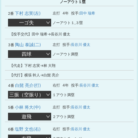
ノーアウト１塁
下村 志実(左)
左打
4年
投手:
田中 瑞希
2番
一ゴ失
ノーアウト１,３塁
【投手交代】田中 瑞希→長谷川 優太
陶山 泰誠(二)
左打
投手:
長谷川 優太
3番
四球
ノーアウト満塁
【代走】下村 志実→林 大翔
【代打】横張 幹人→白髭 亮介
白髭 亮介(打)
右打
4年
投手:
長谷川 優太
4番
三振（空振り）
１アウト満塁
小林 将大(中)
左打
投手:
長谷川 優太
5番
遊飛
２アウト満塁
塩野 文也(右)
右打
投手:
長谷川 優太
6番