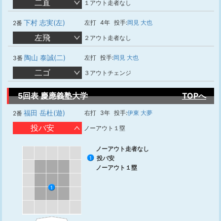
二直
１アウト走者なし
下村 志実(左)
左打
4年
投手:
岡見 大也
2番
左飛
２アウト走者なし
陶山 泰誠(二)
左打
投手:
岡見 大也
3番
二ゴ
３アウトチェンジ
5回表 慶應義塾大学
TOPへ
福田 岳杜(遊)
右打
3年
投手:
伊東 大夢
2番
投バ安
ノーアウト１塁
ノーアウト走者なし
投バ安
1
ノーアウト１塁
1