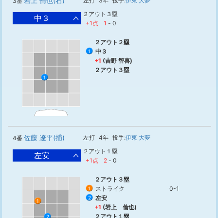
岩上 倫也(右)
左打
3年
投手:
伊東 大夢
3番
２アウト３塁
中３
+1点
1
-
0
２アウト２塁
中３
1
+1
(吉野 智喜)
２アウト３塁
1
佐藤 遼平(捕)
左打
4年
投手:
伊東 大夢
4番
２アウト１塁
左安
+1点
2
-
0
２アウト３塁
ストライク
0-1
1
左安
2
1
+1
(岩上 倫也)
２アウト１塁
2