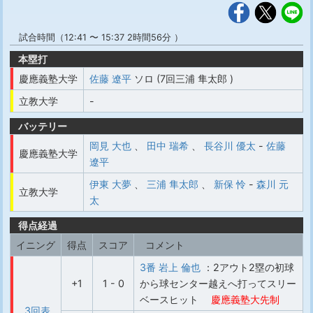
試合時間（12:41 〜 15:37 2時間56分 ）
本塁打
慶應義塾大学
佐藤 遼平
ソロ (7回三浦 隼太郎 )
立教大学
-
バッテリー
岡見 大也
、
田中 瑞希
、
長谷川 優太
-
佐藤
慶應義塾大学
遼平
伊東 大夢
、
三浦 隼太郎
、
新保 怜
-
森川 元
立教大学
太
得点経過
イニング
得点
スコア
コメント
3番 岩上 倫也
：2アウト2塁の初球
+1
1 - 0
から球センター越えへ打ってスリー
ベースヒット
慶應義塾大先制
3回表