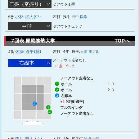
三振（空振り）
２アウト１塁
小林 将大(中)
左打
投手:
田中 瑞希
5番
中飛
３アウトチェンジ
7回表 慶應義塾大学
TOPへ
佐藤 遼平(捕)
左打
4年
投手:
三浦 隼太郎
4番
ノーアウト走者なし
右線本
+1点
5
-
2
ノーアウト走者なし
ボール
1-0
1
ボール
2-0
2
右線本
3
+1
(佐藤 遼平)
3
フルスイング
1
2
ノーアウト走者なし
藤井 響人 (左)
右打
4年
投手:
三浦 隼太郎