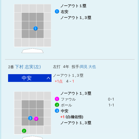
ノーアウト１塁
右安
1
ノーアウト１,３塁
1
下村 志実(左)
左打
4年
投手:
岡見 大也
2番
ノーアウト１,３塁
中安
+1点
4
-
1
ノーアウト１,３塁
ファウル
0-1
1
ボール
1-1
2
中安
3
+1
(白橋佑悟)
3
1
ノーアウト１,３塁
2