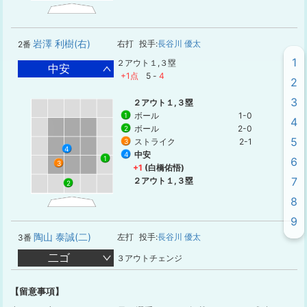
岩澤 利樹(右)
右打
投手:
長谷川 優太
2番
1
２アウト１,３塁
中安
+1点
5
-
4
2
3
２アウト１,３塁
ボール
1-0
1
4
ボール
2-0
2
5
ストライク
2-1
3
4
中安
4
1
6
3
+1
(白橋佑悟)
7
２アウト１,３塁
2
8
9
陶山 泰誠(二)
左打
投手:
長谷川 優太
3番
二ゴ
３アウトチェンジ
【留意事項】