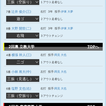
三振（空振り）
１アウト走者なし
辻井 俊介(三)
右打
3年
投手:
伊東 大夢
7番
遊ゴ
２アウト走者なし
大野 開世(二)
右打
3年
投手:
伊東 大夢
8番
右飛
３アウトチェンジ
2回裏 立教大学
TOPへ
横張 幹人(三)
右打
投手:
岡見 大也
4番
二ゴ
１アウト走者なし
小林 将大(中)
左打
投手:
岡見 大也
5番
三振（見逃し）
２アウト走者なし
塩野 文也(右)
右打
投手:
岡見 大也
6番
三振（空振り）
３アウトチェンジ