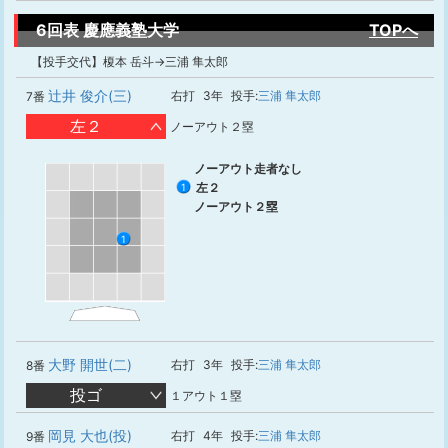
6回表 慶應義塾大学
TOPへ
【投手交代】榎本 岳斗→三浦 隼太郎
辻井 俊介(三)
右打
3年
投手:
三浦 隼太郎
7番
左２
ノーアウト２塁
ノーアウト走者なし
左２
1
ノーアウト２塁
1
大野 開世(二)
右打
3年
投手:
三浦 隼太郎
8番
投ゴ
１アウト１塁
岡見 大也(投)
右打
4年
投手:
三浦 隼太郎
9番