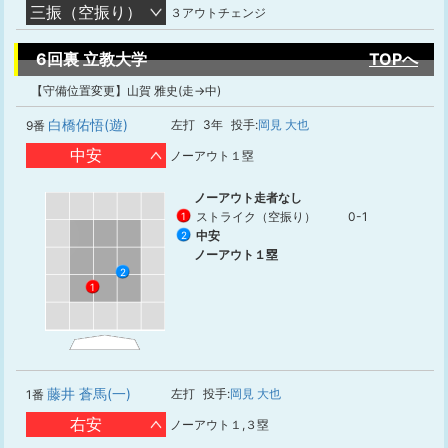
三振（空振り）
３アウトチェンジ
6回裏 立教大学
TOPへ
【守備位置変更】山賀 雅史(走→中)
白橋佑悟(遊)
左打
3年
投手:
岡見 大也
9番
中安
ノーアウト１塁
ノーアウト走者なし
ストライク（空振り）
0-1
1
中安
2
ノーアウト１塁
2
1
藤井 蒼馬(一)
左打
投手:
岡見 大也
1番
右安
ノーアウト１,３塁