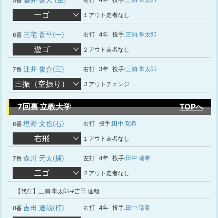
5番
一ゴ
１アウト走者なし
三宅 晋平(一)
右打
4年
投手:
三浦 隼太郎
6番
遊ゴ
２アウト走者なし
辻井 俊介(三)
右打
3年
投手:
三浦 隼太郎
7番
三振（空振り）
３アウトチェンジ
7回裏 立教大学
TOPへ
塩野 文也(右)
右打
投手:
田中 瑞希
6番
右飛
１アウト走者なし
森川 元太(捕)
左打
4年
投手:
田中 瑞希
7番
二ゴ
２アウト走者なし
【代打】三浦 隼太郎→吉田 達哉
吉田 達哉(打)
右打
4年
投手:
田中 瑞希
8番