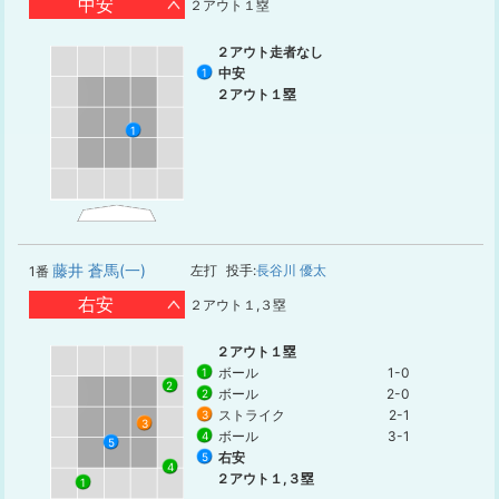
中安
２アウト１塁
２アウト走者なし
中安
1
２アウト１塁
1
藤井 蒼馬(一)
左打
投手:
長谷川 優太
1番
右安
２アウト１,３塁
２アウト１塁
ボール
1-0
1
2
ボール
2-0
2
ストライク
2-1
3
3
ボール
3-1
4
5
右安
5
4
２アウト１,３塁
1