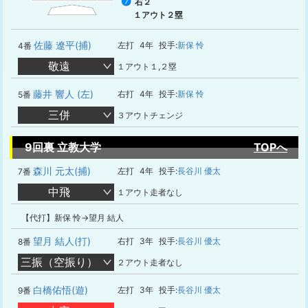
右２
7
１アウト２塁
佐藤 遼平(捕)
左打
4年
投手:
新保 怜
4番
敬遠
１アウト１,２塁
藤井 響人 (左)
右打
4年
投手:
新保 怜
5番
三併
３アウトチェンジ
9回裏 立教大学
TOPへ
森川 元太(捕)
左打
4年
投手:
長谷川 優太
7番
中飛
１アウト走者なし
【代打】新保 怜→望月 結人
望月 結人(打)
右打
3年
投手:
長谷川 優太
8番
三振（空振り）
２アウト走者なし
白橋佑悟(遊)
左打
3年
投手:
長谷川 優太
9番