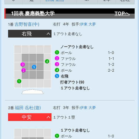
1回表 慶應義塾大学
TOPへ
吉野智喜(中)
右打
4年
投手:
伊東 大夢
1番
右飛
１アウト走者なし
ノーアウト走者なし
ボール
1-0
1
ファウル
1-1
2
4
ファウル
1-2
3
3
5
ボール
2-2
4
2
右飛
5
1
打者アウト(9)
１アウト走者なし
福田 岳杜(遊)
右打
3年
投手:
伊東 大夢
2番
中安
１アウト１塁
１アウト走者なし
ボール
1-0
1