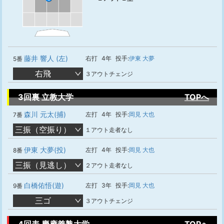
藤井 響人 (左)
右打
4年
投手:
伊東 大夢
5番
右飛
３アウトチェンジ
3回裏 立教大学
TOPへ
森川 元太(捕)
左打
4年
投手:
岡見 大也
7番
三振（空振り）
１アウト走者なし
伊東 大夢(投)
左打
4年
投手:
岡見 大也
8番
三振（見逃し）
２アウト走者なし
白橋佑悟(遊)
左打
3年
投手:
岡見 大也
9番
三ゴ
３アウトチェンジ