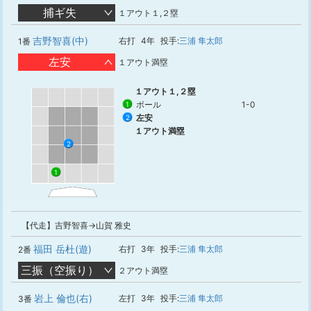
捕ギ失
１アウト１,２塁
吉野智喜(中)
右打
4年
投手:
三浦 隼太郎
1番
左安
１アウト満塁
１アウト１,２塁
ボール
1-0
1
左安
2
１アウト満塁
2
1
【代走】吉野智喜→山賀 雅史
福田 岳杜(遊)
右打
3年
投手:
三浦 隼太郎
2番
三振（空振り）
２アウト満塁
岩上 倫也(右)
左打
3年
投手:
三浦 隼太郎
3番