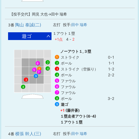
【投手交代】岡見 大也→田中 瑞希
陶山 泰誠(二)
左打
投手:
田中 瑞希
3番
１アウト１塁
遊ゴ
+1点
4
-
2
ノーアウト１,３塁
ストライク
0-1
1
2
ボール
1-1
2
6
4
ストライク（空振り）
1-2
3
1
5
7
ボール
2-2
4
9
3
ファウル
5
ファウル
6
8
ファウル
7
ボール
3-2
8
遊ゴ
9
+1
(藤井蒼)
１塁走者アウト(6-4)
１アウト１塁
横張 幹人(三)
右打
投手:
田中 瑞希
4番