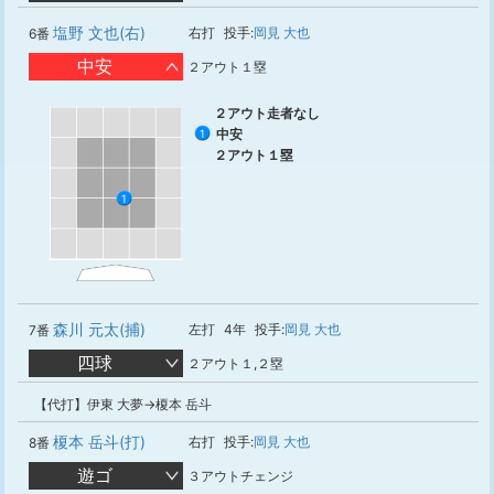
塩野 文也(右)
右打
投手:
岡見 大也
6番
中安
２アウト１塁
２アウト走者なし
中安
1
２アウト１塁
1
森川 元太(捕)
左打
4年
投手:
岡見 大也
7番
四球
２アウト１,２塁
【代打】伊東 大夢→榎本 岳斗
榎本 岳斗(打)
右打
投手:
岡見 大也
8番
遊ゴ
３アウトチェンジ