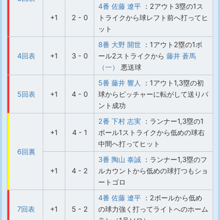
4番 佐藤 遼平
：2アウト3塁の1ス
+1
2 - 0
トライクから球レフト前へ打ってヒ
ット
8番 大野 開世
：1アウト2塁の1ボ
4回表
+1
3 - 0
ール2ストライクから
藤井 蒼馬
（一）
悪送球
5番 藤井 響人
：1アウト1,3塁の初
5回表
+1
4 - 0
球からピッチャーに転がして送りバ
ント成功
2番 下村 志実
：ランナー1,3塁の1
+1
4 - 1
ボール1ストライクから低めの球右
中間へ打ってヒット
6回裏
3番 陶山 泰誠
：ランナー1,3塁のフ
+1
4 - 2
ルカウントから低めの球打つもショ
ートゴロ
4番 佐藤 遼平
：2ボールから低め
7回表
+1
5 - 2
の球力強く打ってライトへのホーム