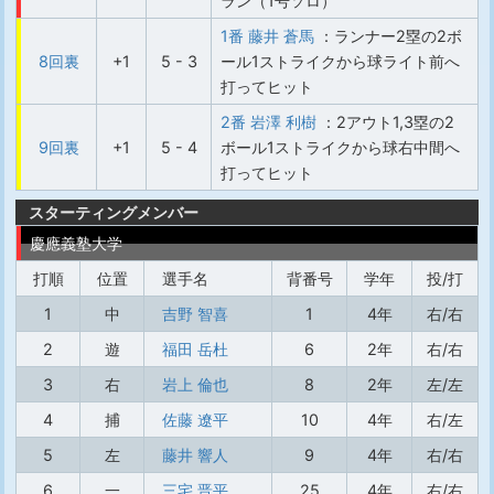
ラン（1号ソロ）
1番 藤井 蒼馬
：ランナー2塁の2ボ
8回裏
+1
5 - 3
ール1ストライクから球ライト前へ
打ってヒット
2番 岩澤 利樹
：2アウト1,3塁の2
9回裏
+1
5 - 4
ボール1ストライクから球右中間へ
打ってヒット
スターティングメンバー
慶應義塾大学
打順
位置
選手名
背番号
学年
投/打
1
中
吉野 智喜
1
4年
右/右
2
遊
福田 岳杜
6
2年
右/右
3
右
岩上 倫也
8
2年
左/左
4
捕
佐藤 遼平
10
4年
右/左
5
左
藤井 響人
9
4年
右/右
6
一
三宅 晋平
25
4年
右/右