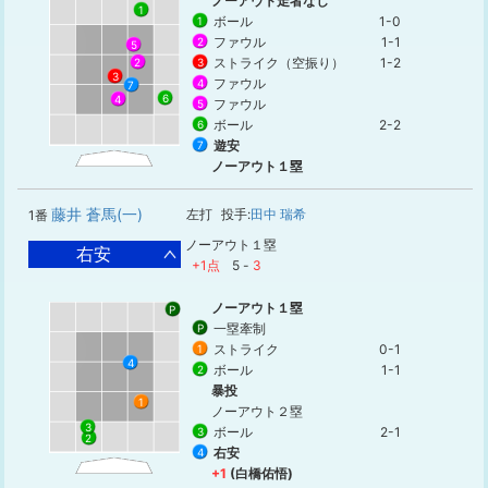
ノーアウト走者なし
1
ボール
1-0
1
ファウル
1-1
2
5
ストライク（空振り）
1-2
2
3
3
ファウル
4
7
6
4
ファウル
5
ボール
2-2
6
遊安
7
ノーアウト１塁
藤井 蒼馬(一)
左打
投手:
田中 瑞希
1番
ノーアウト１塁
右安
+1点
5
-
3
ノーアウト１塁
P
一塁牽制
P
ストライク
0-1
1
4
ボール
1-1
2
暴投
1
ノーアウト２塁
3
ボール
2-1
3
2
右安
4
+1
(白橋佑悟)