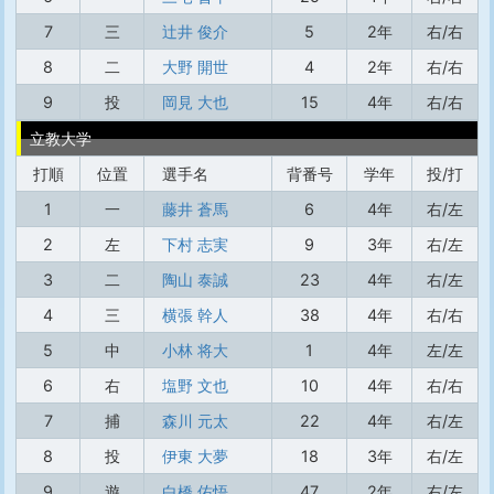
7
三
辻井 俊介
5
2年
右/右
8
二
大野 開世
4
2年
右/右
9
投
岡見 大也
15
4年
右/右
立教大学
打順
位置
選手名
背番号
学年
投/打
1
一
藤井 蒼馬
6
4年
右/左
2
左
下村 志実
9
3年
右/左
3
二
陶山 泰誠
23
4年
右/左
4
三
横張 幹人
38
4年
右/右
5
中
小林 将大
1
4年
左/左
6
右
塩野 文也
10
4年
右/右
7
捕
森川 元太
22
4年
右/左
8
投
伊東 大夢
18
3年
右/左
9
遊
白橋 佑悟
47
2年
右/左