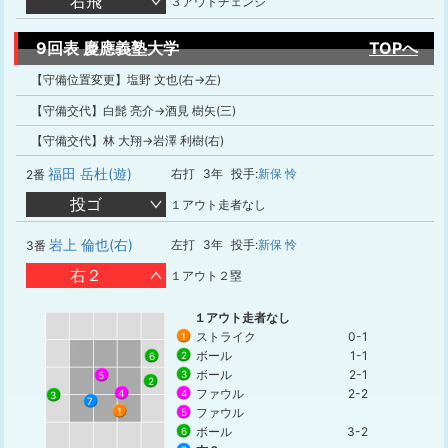
右飛
３アウトチェンジ
9回表 慶應義塾大学
TOPへ
【守備位置変更】塩野 文也(右→左)
【守備交代】白髭 亮介→酒見 樹矢(三)
【守備交代】林 大翔→岩澤 利樹(右)
福田 岳杜(遊)
右打
3年
投手:
新保 怜
2番
投ゴ
１アウト走者なし
岩上 倫也(右)
左打
3年
投手:
新保 怜
3番
右２
１アウト２塁
１アウト走者なし
ストライク
0-1
1
ボール
1-1
2
6
ボール
2-1
3
5
2
ファウル
2-2
4
4
3
7
1
ファウル
5
ボール
3-2
6