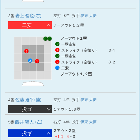
岩上 倫也(右)
左打
3年
投手:
伊東 大夢
3番
二安
ノーアウト１,２塁
ノーアウト１塁
P
P
一塁牽制
P
ストライク（空振り）
0-1
1
2
一塁牽制
P
3
1
ストライク（空振り）
0-2
2
二安
3
ノーアウト１,２塁
佐藤 遼平(捕)
左打
4年
投手:
伊東 大夢
4番
投ゴ
１アウト１,３塁
藤井 響人 (左)
右打
4年
投手:
伊東 大夢
5番
２アウト２塁
投ギ
+1点
4
-
0