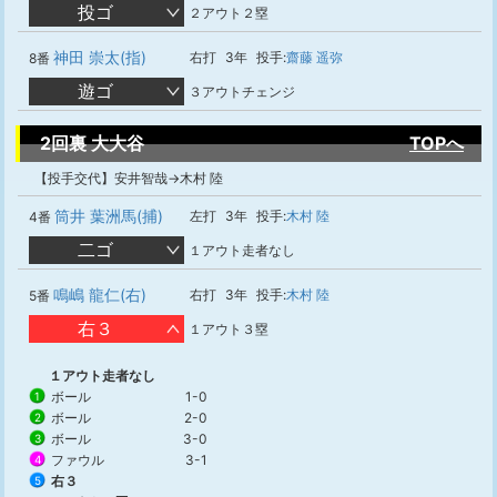
投ゴ
２アウト２塁
神田 崇太(指)
右打
3年
投手:
齋藤 遥弥
8番
遊ゴ
３アウトチェンジ
2回裏 大大谷
TOPへ
【投手交代】安井智哉→木村 陸
筒井 葉洲馬(捕)
左打
3年
投手:
木村 陸
4番
二ゴ
１アウト走者なし
鳴嶋 龍仁(右)
右打
3年
投手:
木村 陸
5番
右３
１アウト３塁
１アウト走者なし
ボール
1-0
1
ボール
2-0
2
ボール
3-0
3
ファウル
3-1
4
右３
5