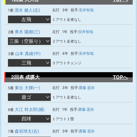
清水 健人(左)
右打
3年
投手:
安井智哉
1番
左飛
１アウト走者なし
青木 陽都(三)
左打
1年
投手:
安井智哉
2番
三振（空振り）
２アウト走者なし
山本 真緒(中)
右打
4年
投手:
安井智哉
3番
三飛
３アウトチェンジ
2回表 成蹊大
TOPへ
東出 大輝(一)
右打
3年
投手:
齋藤 遥弥
5番
遊ゴ
１アウト走者なし
大江 幹太郎(捕)
右打
1年
投手:
齋藤 遥弥
6番
四球
１アウト１塁
森垣球太(右)
右打
3年
投手:
齋藤 遥弥
7番