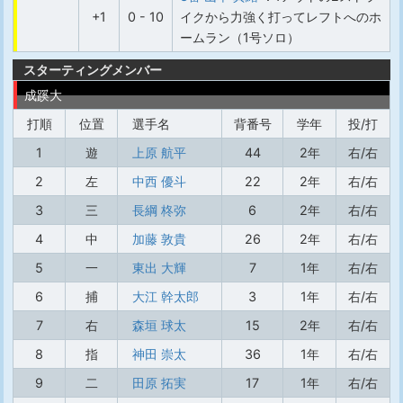
+1
0 - 10
イクから力強く打ってレフトへのホ
ームラン（1号ソロ）
スターティングメンバー
成蹊大
打順
位置
選手名
背番号
学年
投/打
1
遊
上原 航平
44
2年
右/右
2
左
中西 優斗
22
2年
右/右
3
三
長綱 柊弥
6
2年
右/右
4
中
加藤 敦貴
26
2年
右/右
5
一
東出 大輝
7
1年
右/右
6
捕
大江 幹太郎
3
1年
右/右
7
右
森垣 球太
15
2年
右/右
8
指
神田 崇太
36
1年
右/右
9
二
田原 拓実
17
1年
右/右