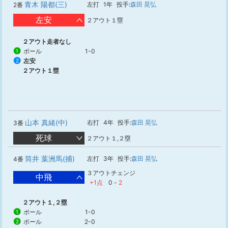
青木 陽都(三)
左打
1年
投手:
森田 晃弘
2番
左安
２アウト１塁
２アウト走者なし
ボール
1-0
1
左安
2
２アウト１塁
山本 真緒(中)
右打
4年
投手:
森田 晃弘
3番
死球
２アウト１,２塁
筒井 葉洲馬(捕)
左打
3年
投手:
森田 晃弘
4番
３アウトチェンジ
中飛
+1点
0
-
2
２アウト１,２塁
ボール
1-0
1
ボール
2-0
2