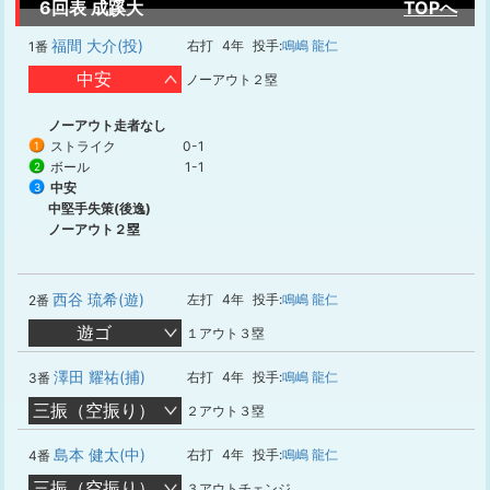
6回表 成蹊大
TOPへ
福間 大介(投)
右打
4年
投手:
鳴嶋 龍仁
1番
中安
ノーアウト２塁
ノーアウト走者なし
ストライク
0-1
1
ボール
1-1
2
中安
3
中堅手失策(後逸)
ノーアウト２塁
西谷 琉希(遊)
左打
4年
投手:
鳴嶋 龍仁
2番
遊ゴ
１アウト３塁
澤田 耀祐(捕)
右打
4年
投手:
鳴嶋 龍仁
3番
三振（空振り）
２アウト３塁
島本 健太(中)
右打
4年
投手:
鳴嶋 龍仁
4番
三振（空振り）
３アウトチェンジ