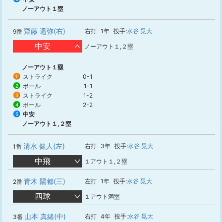
ノーアウト１塁
齋藤 遥弥(右)
右打
1年
投手:
水谷 晃大
9番
中安
ノーアウト１,２塁
ノーアウト１塁
ストライク
0-1
1
ボール
1-1
2
ストライク
1-2
3
ボール
2-2
4
中安
5
ノーアウト１,２塁
清水 健人(左)
右打
3年
投手:
水谷 晃大
1番
中飛
１アウト１,２塁
青木 陽都(三)
左打
1年
投手:
水谷 晃大
2番
四球
１アウト満塁
山本 真緒(中)
右打
4年
投手:
水谷 晃大
3番