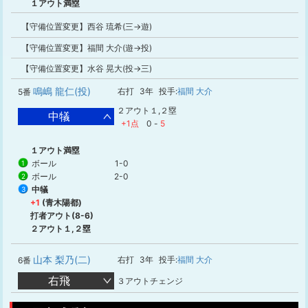
１アウト満塁
【守備位置変更】西谷 琉希(三→遊)
【守備位置変更】福間 大介(遊→投)
【守備位置変更】水谷 晃大(投→三)
鳴嶋 龍仁(投)
右打
3年
投手:
福間 大介
5番
２アウト１,２塁
中犠
+1点
0
-
5
１アウト満塁
ボール
1-0
1
ボール
2-0
2
中犠
3
+1
(青木陽都)
打者アウト(8-6)
２アウト１,２塁
山本 梨乃(二)
右打
3年
投手:
福間 大介
6番
右飛
３アウトチェンジ