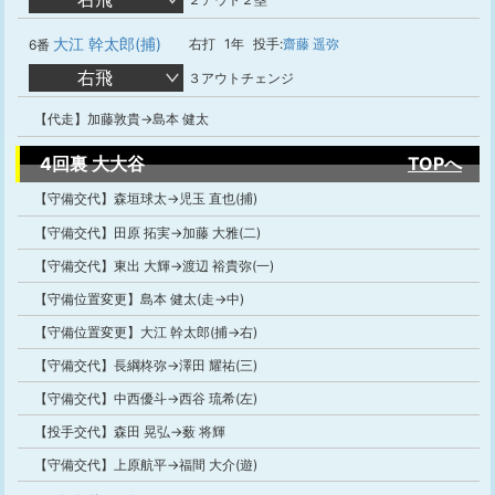
大江 幹太郎(捕)
右打
1年
投手:
齋藤 遥弥
6番
右飛
３アウトチェンジ
【代走】加藤敦貴→島本 健太
4回裏 大大谷
TOPへ
【守備交代】森垣球太→児玉 直也(捕)
【守備交代】田原 拓実→加藤 大雅(二)
【守備交代】東出 大輝→渡辺 裕貴弥(一)
【守備位置変更】島本 健太(走→中)
【守備位置変更】大江 幹太郎(捕→右)
【守備交代】長綱柊弥→澤田 耀祐(三)
【守備交代】中西優斗→西谷 琉希(左)
【投手交代】森田 晃弘→薮 将輝
【守備交代】上原航平→福間 大介(遊)