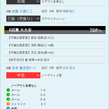
右飛
２アウト走者なし
加藤 大雅(二)
右打
4年
投手:
鳴嶋 龍仁
9番
三振（空振り）
３アウトチェンジ
5回裏 大大谷
TOPへ
【守備位置変更】西谷 琉希(左→三)
【守備位置変更】澤田 耀祐(三→捕)
【守備位置変更】児玉 直也(捕→左)
【投手交代】薮 将輝→水谷 晃大
滝本 慶史郎(一)
右打
3年
投手:
水谷 晃大
8番
中安
ノーアウト１塁
ノーアウト走者なし
ボール
1-0
1
ボール
2-0
2
ボール
3-0
3
ストライク
3-1
4
中安
5