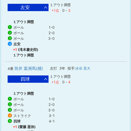
１アウト満塁
左安
+1点
0
-
3
１アウト満塁
ボール
1-0
1
ボール
2-0
2
ボール
3-0
3
左安
4
+1
(滝本慶史郎)
１アウト満塁
筒井 葉洲馬(捕)
左打
3年
投手:
水谷 晃大
4番
１アウト満塁
四球
+1点
0
-
4
１アウト満塁
ボール
1-0
1
ボール
2-0
2
ボール
3-0
3
ストライク
3-1
4
四球
4-1
5
+1
(齋藤 遥弥)