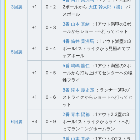
3回裏
+1
0 - 2
2ボールから
大江 幹太郎（捕）
パ
スボール
3番 山本 真緒
：1アウト満塁の3ボ
+1
0 - 3
ールからショートへ打ってヒット
4番 筒井 葉洲馬
：1アウト満塁の3
+1
0 - 4
ボール1ストライクから見極めてフ
5回裏
ォアボール
5番 鳴嶋 龍仁
：1アウト満塁の2ボ
+1
0 - 5
ールから打ち上げてセンターへの犠
牲フライ
8番 滝本 慶史郎
：ランナー3塁の1
+1
0 - 6
ストライクからショートへ打ってヒ
ット
2番 青木 陽都
：1アウト2,3塁の3
6回裏
+3
0 - 9
ボール1ストライクからライトへ打
ってランニングホームラン
3番 山本 真緒
：1アウトの2ストラ