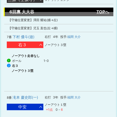
6回裏 大大谷
TOPへ
【守備位置変更】澤田 耀祐(捕→左)
【守備位置変更】児玉 直也(左→捕)
下村 優斗(遊)
右打
4年
投手:
福間 大介
7番
右３
ノーアウト３塁
ノーアウト走者なし
ボール
1-0
1
右３
2
ノーアウト３塁
滝本 慶史郎(一)
右打
3年
投手:
福間 大介
8番
ノーアウト１塁
中安
+1点
0
-
6