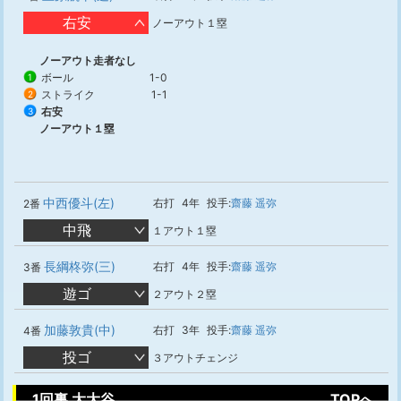
右安
ノーアウト１塁
ノーアウト走者なし
ボール
1-0
1
ストライク
1-1
2
右安
3
ノーアウト１塁
中西優斗(左)
右打
4年
投手:
齋藤 遥弥
2番
中飛
１アウト１塁
長綱柊弥(三)
右打
4年
投手:
齋藤 遥弥
3番
遊ゴ
２アウト２塁
加藤敦貴(中)
右打
3年
投手:
齋藤 遥弥
4番
投ゴ
３アウトチェンジ
1回裏 大大谷
TOPへ