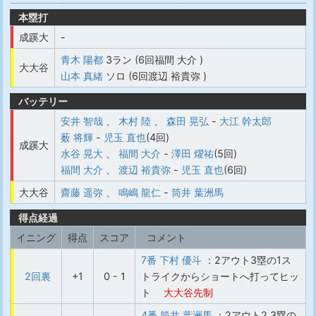
本塁打
成蹊大
-
青木 陽都
3ラン (6回福間 大介 )
大大谷
山本 真緒
ソロ (6回渡辺 裕貴弥 )
バッテリー
安井 智哉
、
木村 陸
、
森田 晃弘
-
大江 幹太郎
薮 将輝
-
児玉 直也
(4回)
成蹊大
水谷 晃大
、
福間 大介
-
澤田 燿祐
(5回)
福間 大介
、
渡辺 裕貴弥
-
児玉 直也
(6回)
大大谷
齋藤 遥弥
、
鳴嶋 龍仁
-
筒井 葉洲馬
得点経過
イニング
得点
スコア
コメント
7番 下村 優斗
：2アウト3塁の1ス
2回裏
+1
0 - 1
トライクからショートへ打ってヒッ
ト
大大谷先制
4番 筒井 葉洲馬
：2アウト2,3塁の