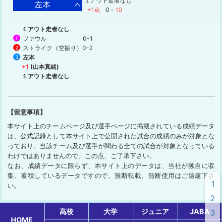
１アウト走者なし
左本
+1点
0
-
10
１アウト走者なし
ファウル
0-1
1
ストライク（空振り）
0-2
2
左本
3
+1
(山本真緒)
１アウト走者なし
【留意事項】
本サイト上のチームページ及び選手ページに掲載されている成績データ
は、公式記録として本サイト上で公開された試合の成績のみが対象とな
っており、当該チーム及び選手が関わる全ての試合が対象となっている
わけではありませんので、この点、ご了承下さい。
なお、成績データに限らず、本サイト上のデータは、当社が独自に収
集、蓄積しているデータですので、無断転載、無断使用はご遠慮下さ
1
い。
2
高校
大学
ジュニア
JABA
3
HOME