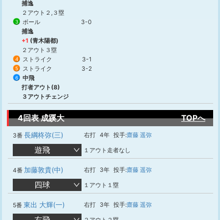
捕逸
２アウト２,３塁
ボール
3-0
3
捕逸
+1
(青木陽都)
２アウト３塁
ストライク
3-1
4
ストライク
3-2
5
中飛
6
打者アウト(8)
３アウトチェンジ
4回表 成蹊大
TOPへ
長綱柊弥(三)
右打
4年
投手:
齋藤 遥弥
3番
遊飛
１アウト走者なし
加藤敦貴(中)
右打
3年
投手:
齋藤 遥弥
4番
四球
１アウト１塁
東出 大輝(一)
右打
3年
投手:
齋藤 遥弥
5番
右飛
２アウト２塁