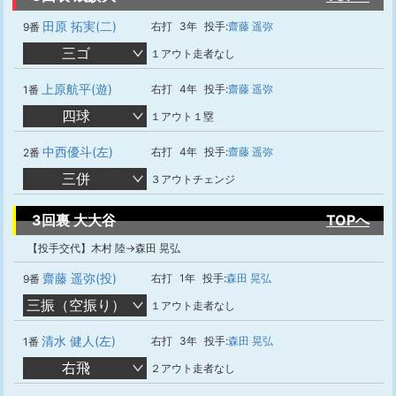
田原 拓実(二)
右打
3年
投手:
齋藤 遥弥
9番
三ゴ
１アウト走者なし
上原航平(遊)
右打
4年
投手:
齋藤 遥弥
1番
四球
１アウト１塁
中西優斗(左)
右打
4年
投手:
齋藤 遥弥
2番
三併
３アウトチェンジ
3回裏 大大谷
TOPへ
【投手交代】木村 陸→森田 晃弘
齋藤 遥弥(投)
右打
1年
投手:
森田 晃弘
9番
三振（空振り）
１アウト走者なし
清水 健人(左)
右打
3年
投手:
森田 晃弘
1番
右飛
２アウト走者なし