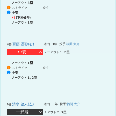
ノーアウト３塁
ストライク
0-1
1
中安
2
+1
(下村優斗)
ノーアウト１塁
齋藤 遥弥(右)
右打
1年
投手:
福間 大介
9番
中安
ノーアウト１,２塁
ノーアウト１塁
ストライク
0-1
1
中安
2
ノーアウト１,２塁
清水 健人(左)
右打
3年
投手:
福間 大介
1番
一邪飛
１アウト２,３塁