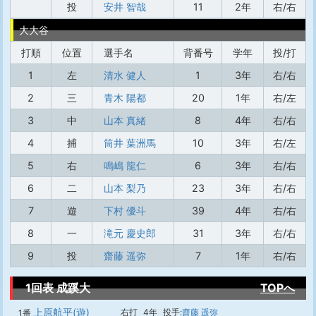
投
安井 智哉
11
2年
右/右
大大谷
打順
位置
選手名
背番号
学年
投/打
1
左
清水 健人
1
3年
右/右
2
三
青木 陽都
20
1年
右/左
3
中
山本 真緒
8
4年
右/右
4
捕
筒井 葉洲馬
10
3年
右/左
5
右
鳴嶋 龍仁
6
3年
右/右
6
二
山本 梨乃
23
3年
右/右
7
遊
下村 優斗
39
4年
右/右
8
一
滝元 慶史郎
31
3年
右/右
9
投
齋藤 遥弥
7
1年
右/右
1回表 成蹊大
TOPへ
上原航平(遊)
右打
4年
投手:
齋藤 遥弥
1番