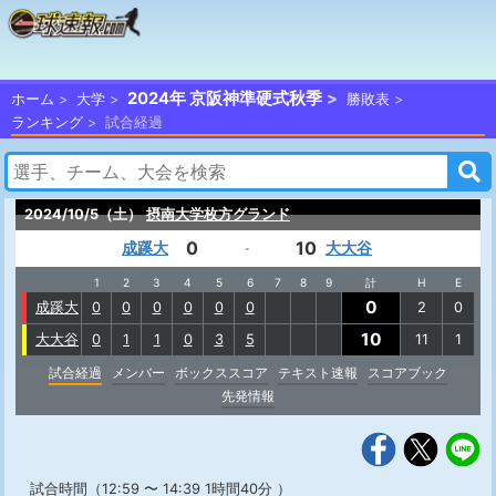
2024年 京阪神準硬式秋季
ホーム
大学
勝敗表
ランキング
試合経過
2024/10/5（土）
摂南大学枚方グランド
0
10
成蹊大
大大谷
-
1
2
3
4
5
6
7
8
9
計
H
E
0
成蹊大
0
0
0
0
0
0
2
0
10
大大谷
0
1
1
0
3
5
11
1
試合経過
メンバー
ボックススコア
テキスト速報
スコアブック
先発情報
試合時間（12:59 〜 14:39 1時間40分 ）