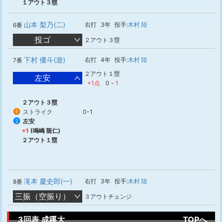
１アウト３塁
山本 梨乃(二)
右打
3年
投手:
木村 陸
6番
投ゴ
２アウト３塁
下村 優斗(遊)
右打
4年
投手:
木村 陸
7番
２アウト１塁
左安
+1点
0
-
1
２アウト３塁
ストライク
0-1
1
左安
2
+1
(鳴嶋 龍仁)
２アウト１塁
滝本 慶史郎(一)
右打
3年
投手:
木村 陸
8番
三振（空振り）
３アウトチェンジ
3回表 成蹊大
TOPへ