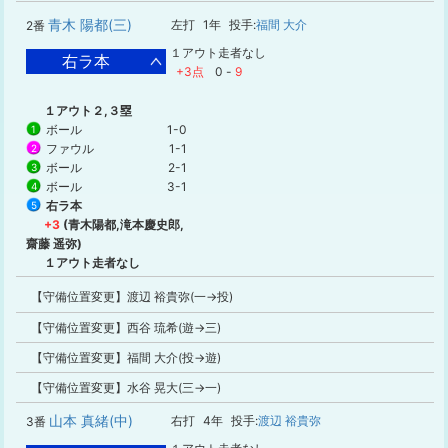
青木 陽都(三)
左打
1年
投手:
福間 大介
2番
１アウト走者なし
右ラ本
+3点
0
-
9
１アウト２,３塁
ボール
1-0
1
ファウル
1-1
2
ボール
2-1
3
ボール
3-1
4
右ラ本
5
+3
(青木陽都,滝本慶史郎,
齋藤 遥弥)
１アウト走者なし
【守備位置変更】渡辺 裕貴弥(一→投)
【守備位置変更】西谷 琉希(遊→三)
【守備位置変更】福間 大介(投→遊)
【守備位置変更】水谷 晃大(三→一)
山本 真緒(中)
右打
4年
投手:
渡辺 裕貴弥
3番