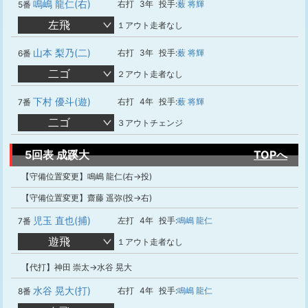
鳴嶋 龍仁(右)
右打
3年
投手:
薮 将輝
5番
左飛
１アウト走者なし
山本 梨乃(二)
右打
3年
投手:
薮 将輝
6番
二ゴ
２アウト走者なし
下村 優斗(遊)
右打
4年
投手:
薮 将輝
7番
二ゴ
３アウトチェンジ
5回表 成蹊大
TOPへ
【守備位置変更】鳴嶋 龍仁(右→投)
【守備位置変更】齋藤 遥弥(投→右)
児玉 直也(捕)
左打
4年
投手:
鳴嶋 龍仁
7番
遊飛
１アウト走者なし
【代打】神田 崇太→水谷 晃大
水谷 晃大(打)
右打
4年
投手:
鳴嶋 龍仁
8番