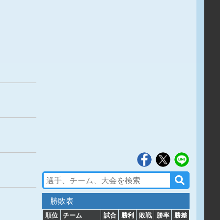
勝敗表
順位
チーム
試合
勝利
敗戦
勝率
勝差