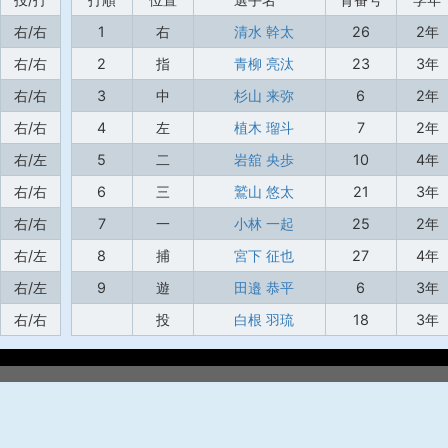
右/右
1
右
清水 幹太
26
2年
右/右
2
指
青柳 亮汰
23
3年
右/右
3
中
杉山 来弥
6
2年
右/右
4
左
植木 瑠斗
7
2年
右/左
5
二
岩舘 央歩
10
4年
右/右
6
三
鷲山 悠太
21
3年
右/右
7
一
小林 一起
25
2年
右/左
8
捕
宮下 征也
27
4年
右/左
9
遊
田邉 恭平
6
3年
右/右
投
白根 羽琉
18
3年