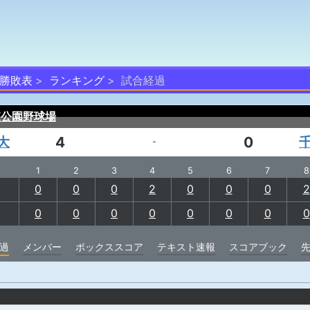
勝敗表
ランキング
試合経過
森公園野球場
大
4
0
-
1
2
3
4
5
6
7
8
0
0
0
2
0
0
0
2
0
0
0
0
0
0
0
0
過
メンバー
ボックススコア
テキスト速報
スコアブック