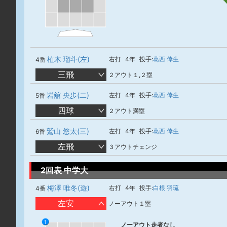
植木 瑠斗(左)
右打
4年
投手:
葛西 倖生
4番
三飛
２アウト１,２塁
岩舘 央歩(二)
左打
4年
投手:
葛西 倖生
5番
四球
２アウト満塁
鷲山 悠太(三)
左打
4年
投手:
葛西 倖生
6番
左飛
３アウトチェンジ
2回表 中学大
梅澤 唯冬(遊)
右打
4年
投手:
白根 羽琉
4番
左安
ノーアウト１塁
1
ノーアウト走者なし