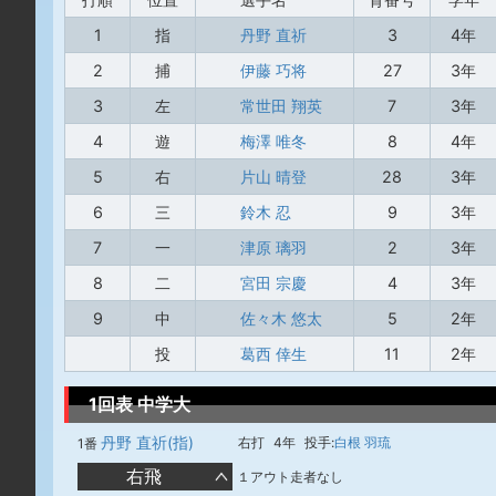
1
指
丹野 直祈
3
4年
2
捕
伊藤 巧将
27
3年
3
左
常世田 翔英
7
3年
4
遊
梅澤 唯冬
8
4年
5
右
片山 晴登
28
3年
6
三
鈴木 忍
9
3年
7
一
津原 璃羽
2
3年
8
二
宮田 宗慶
4
3年
9
中
佐々木 悠太
5
2年
投
葛西 倖生
11
2年
1回表 中学大
丹野 直祈(指)
右打
4年
投手:
白根 羽琉
1番
右飛
１アウト走者なし