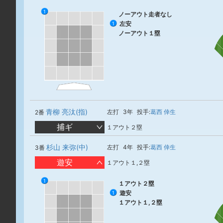
1
ノーアウト走者なし
左安
1
ノーアウト１塁
青柳 亮汰(指)
左打
3年
投手:
葛西 倖生
2番
捕ギ
１アウト２塁
杉山 来弥(中)
左打
4年
投手:
葛西 倖生
3番
遊安
１アウト１,２塁
1
１アウト２塁
遊安
1
１アウト１,２塁