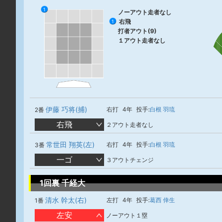
1
ノーアウト走者なし
右飛
1
打者アウト(9)
１アウト走者なし
伊藤 巧将(捕)
右打
4年
投手:
白根 羽琉
2番
右飛
２アウト走者なし
常世田 翔英(左)
右打
4年
投手:
白根 羽琉
3番
一ゴ
３アウトチェンジ
1回裏 千経大
清水 幹太(右)
左打
4年
投手:
葛西 倖生
1番
左安
ノーアウト１塁