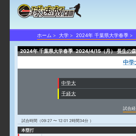
ホーム
大学
2024年 千葉県大学春季
2024年 千葉県大学春季
2024/4/15（月）
長生の
中学
中学大
千経大
試合経
試合時間（09:27 〜 12:01 2時間34分 ）
本塁打