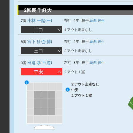
2回裏 千経大
小林 一起(一)
右打
4年
投手:
葛西 倖生
7番
二ゴ
１アウト走者なし
宮下 征也(捕)
右打
4年
投手:
葛西 倖生
8番
三ゴ
２アウト走者なし
田邉 恭平(遊)
左打
3年
投手:
葛西 倖生
9番
中安
２アウト１塁
1
２アウト走者なし
中安
1
２アウト１塁