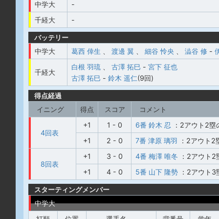
中学大
-
千経大
-
バッテリー
中学大
葛西 倖生
、
渡邊 翼
、
細谷 怜央
、
澁谷 修
-
白根 羽琉
、
古澤 拓巳
-
宮下 征也
千経大
古澤 拓巳
-
鈴木 遥仁
(9回)
得点経過
イニング
得点
スコア
コメント
+1
1 - 0
6番 鈴木 忍
：2アウト2塁
4回表
+1
2 - 0
7番 津原 璃羽
：2アウト2
+1
3 - 0
4番 梅澤 唯冬
：2アウト2
8回表
+1
4 - 0
5番 山下 隆勢
：2アウト3
スターティングメンバー
中学大
打順
位置
選手名
背番号
学年