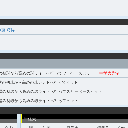
伊藤 巧将
の初球から高めの球ライトへ打ってツーベースヒット
中学大先制
塁の初球から高めの球レフトへ打ってヒット
塁の初球から高めの球ライトへ打ってスリーベースヒット
塁の初球から高めの球ライトへ打ってヒット
千経大
投/打
打順
位置
選手名
背番号
学年