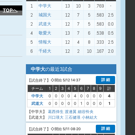
1
13
10
3
.769
-
中学大
TOPへ
2
12
7
5
.583
2.5
城国大
2
12
7
5
.583
0.0
武道大
4
13
7
6
.538
0.5
敬愛大
5
12
4
8
.333
2.5
情報大
6
12
2
10
.167
2.0
千経大
中学大
の最近3試合
詳 細
【
試合終了
】
◇開始 5/12 14:37
チーム
1
2
3
4
5
6
7
8
9
計
中学大
0
0
0
0
4
0
0
0
0
4
武道大
0
0
0
0
0
1
0
0
0
1
【中学大】
葛西倖生
渡邊翼
細谷怜央
【武道大】
川口瑛大
三石健瑛
小林結大
詳 細
【
試合終了
】
◇開始 5/11 08:20