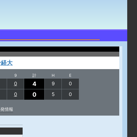
千経大
9
計
H
E
4
0
9
0
0
0
5
0
先発情報