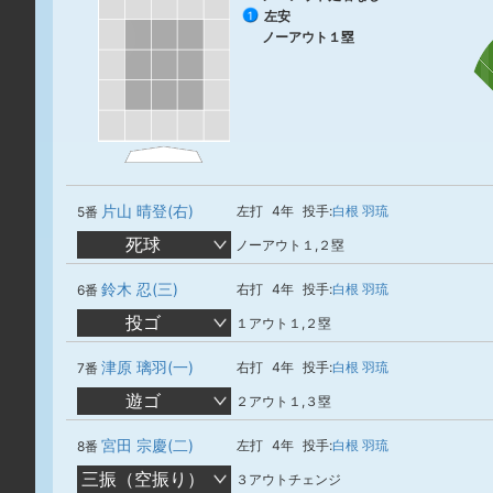
左安
1
ノーアウト１塁
片山 晴登(右)
左打
4年
投手:
白根 羽琉
5番
死球
ノーアウト１,２塁
鈴木 忍(三)
右打
4年
投手:
白根 羽琉
6番
投ゴ
１アウト１,２塁
津原 璃羽(一)
右打
4年
投手:
白根 羽琉
7番
遊ゴ
２アウト１,３塁
宮田 宗慶(二)
左打
4年
投手:
白根 羽琉
8番
三振（空振り）
３アウトチェンジ