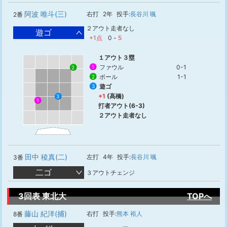
阿波 唯斗(三)
右打
2年
投手:
長谷川 颯
2番
２アウト走者なし
遊ゴ
+1点
0
-
5
１アウト３塁
ファウル
0-1
1
2
ボール
1-1
2
遊ゴ
3
+1
(高橋)
3
1
打者アウト(6-3)
２アウト走者なし
田中 稜真(二)
左打
4年
投手:
長谷川 颯
3番
二ゴ
３アウトチェンジ
3回表 東北大
TOPへ
藤山 紀洋(捕)
右打
投手:
熊本 裕人
8番