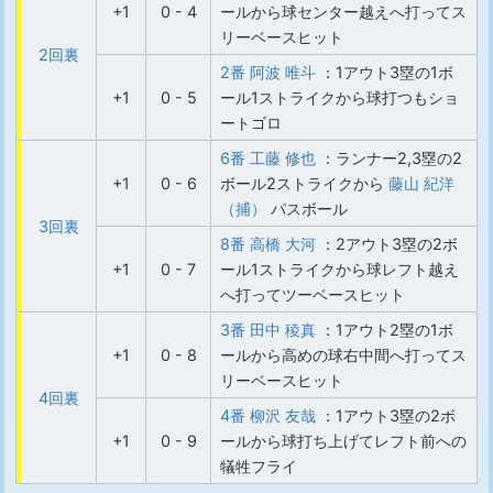
+1
0 - 4
ールから球センター越えへ打ってス
リーベースヒット
2回裏
2番 阿波 唯斗
：1アウト3塁の1ボ
+1
0 - 5
ール1ストライクから球打つもショ
ートゴロ
6番 工藤 修也
：ランナー2,3塁の2
+1
0 - 6
ボール2ストライクから
藤山 紀洋
（捕）
パスボール
3回裏
8番 高橋 大河
：2アウト3塁の2ボ
+1
0 - 7
ール1ストライクから球レフト越え
へ打ってツーベースヒット
3番 田中 稜真
：1アウト2塁の1ボ
+1
0 - 8
ールから高めの球右中間へ打ってス
リーベースヒット
4回裏
4番 柳沢 友哉
：1アウト3塁の2ボ
+1
0 - 9
ールから球打ち上げてレフト前への
犠牲フライ