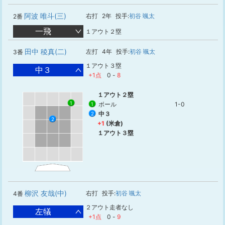
阿波 唯斗(三)
右打
2年
投手:
初谷 颯太
2番
一飛
１アウト２塁
田中 稜真(二)
左打
4年
投手:
初谷 颯太
3番
１アウト３塁
中３
+1点
0
-
8
１アウト２塁
1
ボール
1-0
1
中３
2
2
+1
(米倉)
１アウト３塁
柳沢 友哉(中)
右打
投手:
初谷 颯太
4番
２アウト走者なし
左犠
+1点
0
-
9