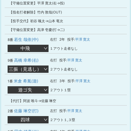
【守備位置変更】平澤 寛太(右→投)
【指名打者解除】竹内 敦哉(OUT)
【投手交代】初谷 颯太→山本 竜次
【守備位置変更】高津 壱慶(打→二)
若生 哉依(中)
右打
2年
投手:
平澤 寛太
8番
中飛
１アウト走者なし
高橋 幸希(右)
右打
投手:
平澤 寛太
9番
三振（見逃し）
２アウト走者なし
米倉 希胤(遊)
右打
3年
投手:
平澤 寛太
1番
遊ゴ失
２アウト１塁
【代打】阿波 唯斗→佐藤 琳空
佐藤 琳空(打)
左打
投手:
平澤 寛太
2番
四球
２アウト１,３塁