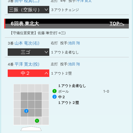
田中 稜真(二)
左打
4年
投手:
平澤 寛太
3番
三振（空振り）
３アウトチェンジ
6回表 東北大
TOPへ
【守備位置変更】佐藤 琳空(打→三)
山本 竜次(右)
右打
投手:
池田 翔
3番
三ゴ
１アウト走者なし
平澤 寛太(投)
左打
投手:
池田 翔
4番
中２
１アウト２塁
１アウト走者なし
ボール
1-0
1
中２
2
１アウト２塁
2
1