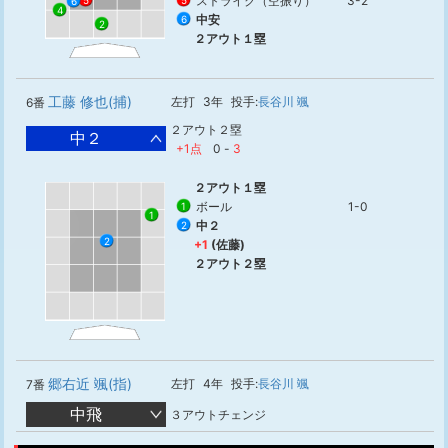
ストライク（空振り）
3-2
5
5
6
4
中安
6
2
２アウト１塁
工藤 修也(捕)
左打
3年
投手:
長谷川 颯
6番
２アウト２塁
中２
+1点
0
-
3
２アウト１塁
ボール
1-0
1
1
中２
2
2
+1
(佐藤)
２アウト２塁
郷右近 颯(指)
左打
4年
投手:
長谷川 颯
7番
中飛
３アウトチェンジ