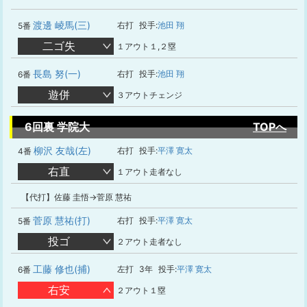
渡邊 崚馬(三)
右打
投手:
池田 翔
5番
二ゴ失
１アウト１,２塁
長島 努(一)
右打
投手:
池田 翔
6番
遊併
３アウトチェンジ
6回裏 学院大
TOPへ
柳沢 友哉(左)
右打
投手:
平澤 寛太
4番
右直
１アウト走者なし
【代打】佐藤 圭悟→菅原 慧祐
菅原 慧祐(打)
右打
投手:
平澤 寛太
5番
投ゴ
２アウト走者なし
工藤 修也(捕)
左打
3年
投手:
平澤 寛太
6番
右安
２アウト１塁