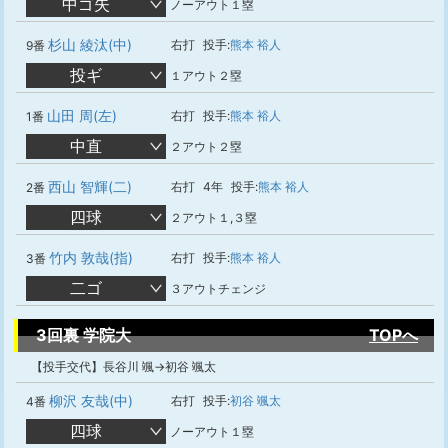
中ゴ失
ノーアウト１塁
杉山 綾汰(中)
右打
投手:
熊本 裕人
9番
投ギ
１アウト２塁
山田 周(左)
右打
投手:
熊本 裕人
1番
中直
２アウト２塁
西山 智輝(二)
右打
4年
投手:
熊本 裕人
2番
四球
２アウト１,３塁
竹内 敦哉(指)
右打
投手:
熊本 裕人
3番
二ゴ
３アウトチェンジ
3回裏 学院大
TOPへ
【投手交代】長谷川 颯→初谷 颯太
柳沢 友哉(中)
右打
投手:
初谷 颯太
4番
四球
ノーアウト１塁