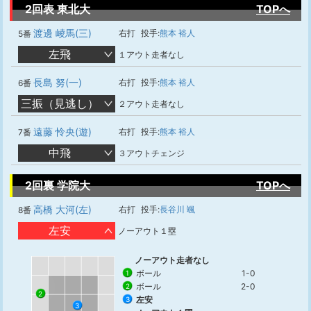
2回表 東北大
TOPへ
渡邊 崚馬(三)
右打
投手:
熊本 裕人
5番
左飛
１アウト走者なし
長島 努(一)
右打
投手:
熊本 裕人
6番
三振（見逃し）
２アウト走者なし
遠藤 怜央(遊)
右打
投手:
熊本 裕人
7番
中飛
３アウトチェンジ
2回裏 学院大
TOPへ
高橋 大河(左)
右打
投手:
長谷川 颯
8番
左安
ノーアウト１塁
ノーアウト走者なし
ボール
1-0
1
ボール
2-0
2
2
左安
3
3