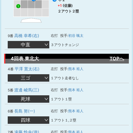
+1
(佐藤)
1
２アウト２塁
高橋 幸希(右)
右打
投手:
初谷 颯太
9番
中直
３アウトチェンジ
4回表 東北大
TOPへ
平澤 寛太(右)
左打
投手:
熊本 裕人
4番
三ゴ
１アウト走者なし
渡邊 崚馬(三)
右打
投手:
熊本 裕人
5番
死球
１アウト１塁
長島 努(一)
右打
投手:
熊本 裕人
6番
四球
１アウト１,２塁
遠藤 怜央(遊)
右打
投手:
熊本 裕人
7番