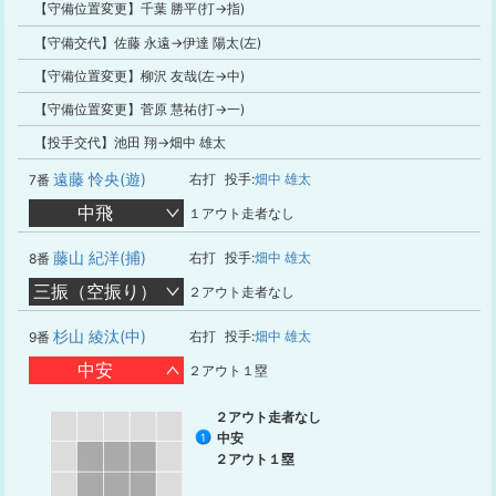
【守備位置変更】千葉 勝平(打→指)
【守備交代】佐藤 永遠→伊達 陽太(左)
【守備位置変更】柳沢 友哉(左→中)
【守備位置変更】菅原 慧祐(打→一)
【投手交代】池田 翔→畑中 雄太
遠藤 怜央(遊)
右打
投手:
畑中 雄太
7番
中飛
１アウト走者なし
藤山 紀洋(捕)
右打
投手:
畑中 雄太
8番
三振（空振り）
２アウト走者なし
杉山 綾汰(中)
右打
投手:
畑中 雄太
9番
中安
２アウト１塁
２アウト走者なし
中安
1
２アウト１塁