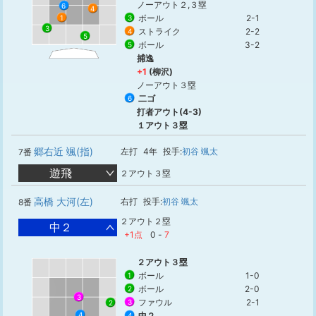
ノーアウト２,３塁
6
4
ボール
2-1
3
1
3
ストライク
2-2
4
5
ボール
3-2
5
捕逸
+1
(柳沢)
ノーアウト３塁
二ゴ
6
打者アウト(4-3)
１アウト３塁
郷右近 颯(指)
左打
4年
投手:
初谷 颯太
7番
遊飛
２アウト３塁
高橋 大河(左)
右打
投手:
初谷 颯太
8番
２アウト２塁
中２
+1点
0
-
7
２アウト３塁
ボール
1-0
1
ボール
2-0
2
3
ファウル
2-1
3
2
4
中２
4