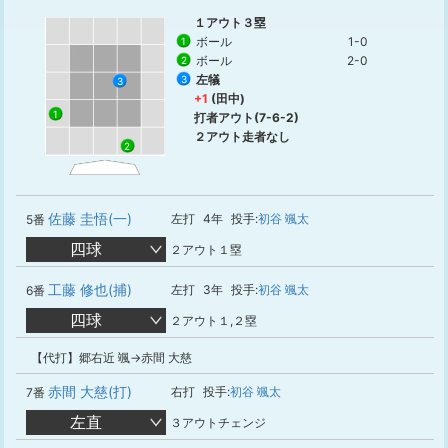
１アウト３塁
ボール
1-0
1
ボール
2-0
2
左犠
3
3
+1
(田中)
1
打者アウト(7-6-2)
２アウト走者なし
2
佐藤 圭悟(一)
左打
4年
投手:
初谷 颯太
5番
四球
２アウト１塁
工藤 修也(捕)
左打
3年
投手:
初谷 颯太
6番
四球
２アウト１,２塁
【代打】郷右近 颯→赤間 大慈
赤間 大慈(打)
右打
投手:
初谷 颯太
7番
左直
３アウトチェンジ