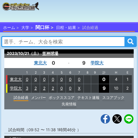
関口杯
ホーム
大学
日程・結果
試合経過
2023/10/21（土）
笠神球場
0
9
東北大
学院大
-
1
2
3
4
5
6
7
8
9
計
H
E
0
東北大
0
0
0
0
0
0
0
4
1
9
学院大
3
2
2
2
0
0
X
10
2
試合経過
メンバー
ボックススコア
テキスト速報
スコアブック
先発情報
試合時間（09:52 〜 11:38 1時間46分 ）