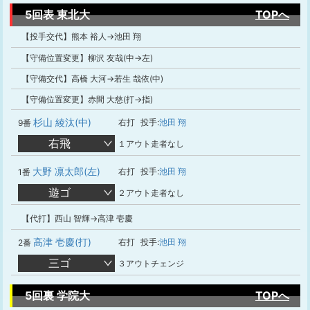
5回表 東北大
TOPへ
【投手交代】熊本 裕人→池田 翔
【守備位置変更】柳沢 友哉(中→左)
【守備交代】高橋 大河→若生 哉依(中)
【守備位置変更】赤間 大慈(打→指)
杉山 綾汰(中)
右打
投手:
池田 翔
9番
右飛
１アウト走者なし
大野 凛太郎(左)
右打
投手:
池田 翔
1番
遊ゴ
２アウト走者なし
【代打】西山 智輝→高津 壱慶
高津 壱慶(打)
右打
投手:
池田 翔
2番
三ゴ
３アウトチェンジ
5回裏 学院大
TOPへ