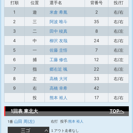
打順
位置
選手名
背番号
投/打
1
遊
米倉 希胤
2
右/右
2
三
阿波 唯斗
35
右/右
3
二
田中 稜真
8
右/左
4
中
柳沢 友哉
24
右/右
5
一
佐藤 圭悟
7
右/左
6
捕
工藤 修也
12
右/左
7
指
郷右近 颯
22
右/左
8
左
高橋 大河
33
右/右
9
右
高橋 幸希
42
投
熊本 裕人
17
右/右
1回表 東北大
TOPへ
山田 周(左)
右打
投手:
熊本 裕人
1番
三ゴ
１アウト走者なし