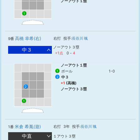
ノーアウト１塁
1
高橋 幸希(右)
右打
投手:
長谷川 颯
9番
ノーアウト３塁
中３
+1点
0
-
4
ノーアウト１塁
ボール
1-0
1
中３
2
+1
(高橋)
2
ノーアウト３塁
1
米倉 希胤(遊)
右打
3年
投手:
長谷川 颯
1番
中直
１アウト３塁