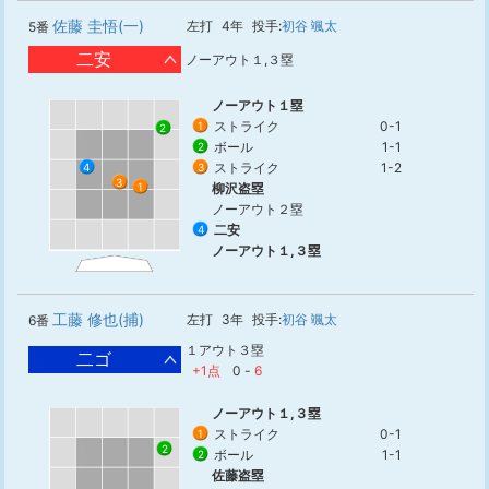
佐藤 圭悟(一)
左打
4年
投手:
初谷 颯太
5番
二安
ノーアウト１,３塁
ノーアウト１塁
ストライク
0-1
1
2
ボール
1-1
2
ストライク
1-2
4
3
3
1
柳沢盗塁
ノーアウト２塁
二安
4
ノーアウト１,３塁
工藤 修也(捕)
左打
3年
投手:
初谷 颯太
6番
１アウト３塁
二ゴ
+1点
0
-
6
ノーアウト１,３塁
ストライク
0-1
1
2
ボール
1-1
2
佐藤盗塁