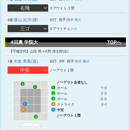
右飛
２アウト１,２塁
藤山 紀洋(捕)
右打
投手:
熊本 裕人
8番
三ゴ
３アウトチェンジ
4回裏 学院大
TOPへ
【守備交代】山田 周→大野 凛太郎(左)
米倉 希胤(遊)
右打
3年
投手:
初谷 颯太
1番
中安
ノーアウト１塁
ノーアウト走者なし
3
1
ボール
1-0
1
ボール
2-0
2
ボール
3-0
3
5
ストライク
3-1
4
中安
4
5
ノーアウト１塁
2