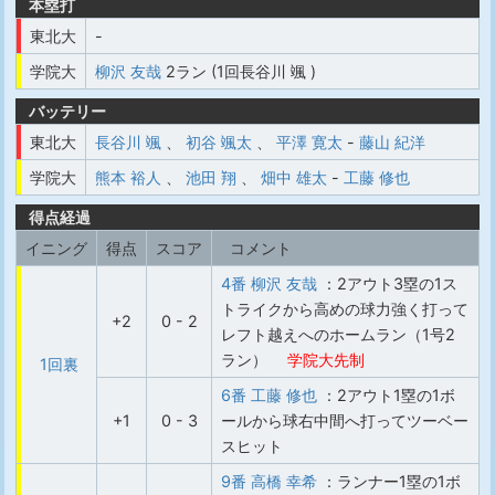
本塁打
東北大
-
学院大
柳沢 友哉
2ラン (1回長谷川 颯 )
バッテリー
東北大
長谷川 颯
、
初谷 颯太
、
平澤 寛太
-
藤山 紀洋
学院大
熊本 裕人
、
池田 翔
、
畑中 雄太
-
工藤 修也
得点経過
イニング
得点
スコア
コメント
4番 柳沢 友哉
：2アウト3塁の1ス
トライクから高めの球力強く打って
+2
0 - 2
レフト越えへのホームラン（1号2
ラン）
学院大先制
1回裏
6番 工藤 修也
：2アウト1塁の1ボ
+1
0 - 3
ールから球右中間へ打ってツーベー
スヒット
9番 高橋 幸希
：ランナー1塁の1ボ