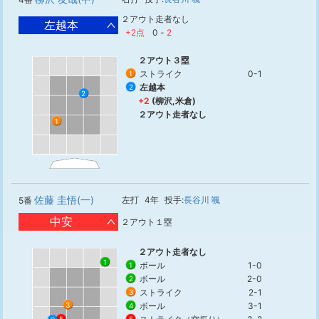
２アウト走者なし
左越本
+2点
0
-
2
２アウト３塁
ストライク
0-1
1
左越本
2
2
+2
(柳沢,米倉)
２アウト走者なし
1
佐藤 圭悟(一)
左打
4年
投手:
長谷川 颯
5番
中安
２アウト１塁
２アウト走者なし
1
ボール
1-0
1
ボール
2-0
2
ストライク
2-1
3
3
ボール
3-1
4