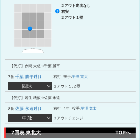
２アウト走者なし
右安
1
２アウト１塁
1
【代打】赤間 大慈→千葉 勝平
千葉 勝平(打)
右打
投手:
平澤 寛太
7番
四球
２アウト１,２塁
【代打】若生 哉依→佐藤 永遠
佐藤 永遠(打)
右打
4年
投手:
平澤 寛太
8番
中飛
３アウトチェンジ
7回表 東北大
TOPへ