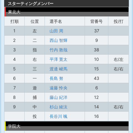
スターティングメンバー
東北大
打順
位置
選手名
背番号
投/打
1
左
山田 周
37
2
二
西山 智輝
9
3
指
竹内 敦哉
38
4
右
平澤 寛太
10
右/左
5
三
渡邊 崚馬
15
右/右
6
一
長島 努
43
7
遊
遠藤 怜央
6
8
捕
藤山 紀洋
12
9
中
杉山 綾汰
14
右/右
投
長谷川 颯
16
学院大