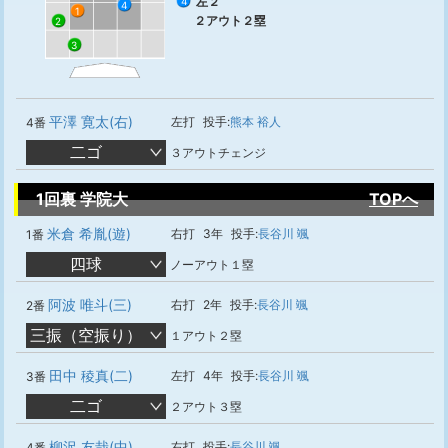
左２
4
4
1
２アウト２塁
2
3
平澤 寛太(右)
左打
投手:
熊本 裕人
4番
二ゴ
３アウトチェンジ
1回裏 学院大
TOPへ
米倉 希胤(遊)
右打
3年
投手:
長谷川 颯
1番
四球
ノーアウト１塁
阿波 唯斗(三)
右打
2年
投手:
長谷川 颯
2番
三振（空振り）
１アウト２塁
田中 稜真(二)
左打
4年
投手:
長谷川 颯
3番
二ゴ
２アウト３塁
柳沢 友哉(中)
右打
投手:
長谷川 颯
4番