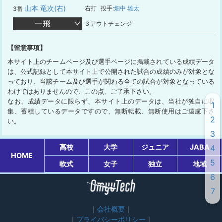
山本 竜次(右)
右打
投手:
畑中 雄太
3番
一飛
３アウトチェンジ
【留意事項】
本サイト上のチームページ及び選手ページに掲載されている成績データ
は、公式記録として本サイト上で公開された試合の成績のみが対象とな
っており、当該チーム及び選手が関わる全ての試合が対象となっている
わけではありませんので、この点、ご了承下さい。
なお、成績データに限らず、本サイト上のデータは、当社が独自に収
1
集、蓄積しているデータですので、無断転載、無断使用はご遠慮下さ
2
い。
3
高校
大学
ジュニア
JABA
4
HOME
5
軟式
女子
独立
地域
6
7
会社概要
プライバシーポリシー