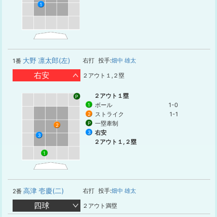
1
大野 凛太郎(左)
右打
投手:
畑中 雄太
1番
右安
２アウト１,２塁
２アウト１塁
P
ボール
1-0
1
ストライク
1-1
2
一塁牽制
P
2
右安
3
3
２アウト１,２塁
1
高津 壱慶(二)
右打
投手:
畑中 雄太
2番
四球
２アウト満塁