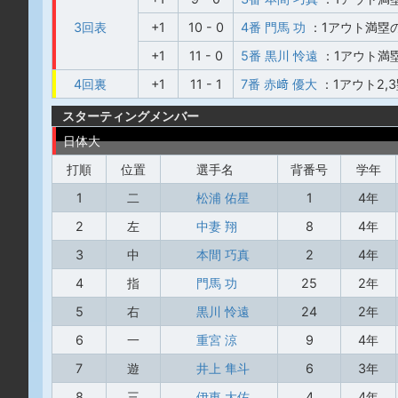
3回表
+1
10 - 0
4番 門馬 功
：1アウト満塁
+1
11 - 0
5番 黒川 怜遠
：1アウト満
4回裏
+1
11 - 1
7番 赤﨑 優大
：1アウト2
スターティングメンバー
日体大
打順
位置
選手名
背番号
学年
1
二
松浦 佑星
1
4年
2
左
中妻 翔
8
4年
3
中
本間 巧真
2
4年
4
指
門馬 功
25
2年
5
右
黒川 怜遠
24
2年
6
一
重宮 涼
9
4年
7
遊
井上 隼斗
6
3年
8
三
伊東 大佑
4
4年