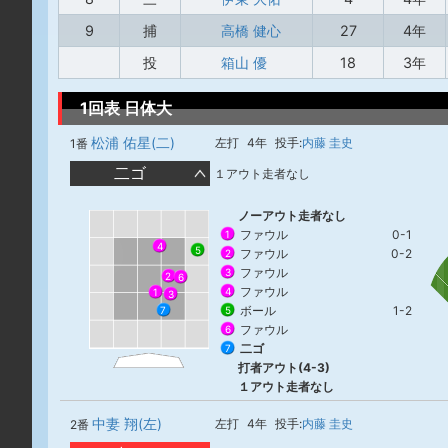
9
捕
高橋 健心
27
4年
投
箱山 優
18
3年
1回表 日体大
松浦 佑星(二)
左打
4年
投手:
内藤 圭史
1番
二ゴ
１アウト走者なし
ノーアウト走者なし
ファウル
0-1
1
4
5
ファウル
0-2
2
ファウル
3
2
6
ファウル
4
1
3
ボール
1-2
5
7
ファウル
6
二ゴ
7
打者アウト(4-3)
１アウト走者なし
中妻 翔(左)
左打
4年
投手:
内藤 圭史
2番