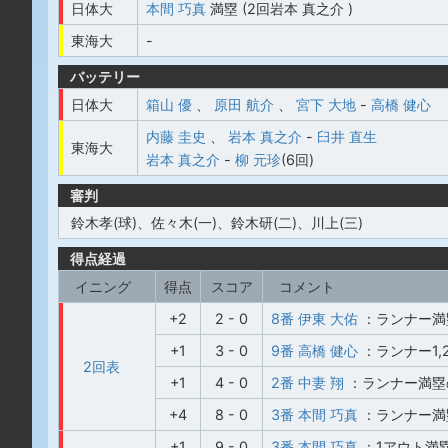
日体大
本間 巧真
満塁 (2回岩本 真之介 )
東海大
-
バッテリー
日体大
箱山 優
、
原田 航介
、
宮下 大地
-
高橋 健心
内藤 圭史
、
岩本 真之介
-
臼井 直生
東海大
岩本 真之介
-
柳 元珍
(6回)
審判
鈴木孝(球)、佐々木(一)、鈴木研(二)、川上(三)
得点経過
イニング
得点
スコア
コメント
+2
2 - 0
8番 伊東 大佑
：ランナー満
+1
3 - 0
9番 高橋 健心
：ランナー1,
2回表
+1
4 - 0
2番 中妻 翔
：ランナー満塁
+4
8 - 0
3番 本間 巧真
：ランナー満
+1
9 - 0
3番 本間 巧真
：1アウト満