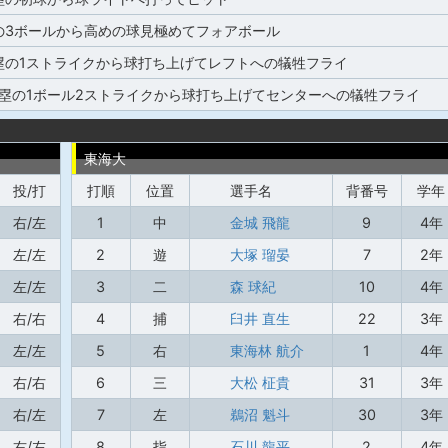
の3ボールから高めの球見極めてフォアボール
塁の1ストライクから球打ち上げてレフトへの犠牲フライ
,3塁の1ボール2ストライクから球打ち上げてセンターへの犠牲フライ
東海大
投/打
打順
位置
選手名
背番号
学年
右/左
1
中
金城 飛龍
9
4年
左/左
2
遊
大塚 瑠晏
7
2年
左/左
3
二
森 球紀
10
4年
右/右
4
捕
臼井 直生
22
3年
左/左
5
右
東海林 航介
1
4年
右/右
6
三
大松 柾貴
31
3年
右/左
7
左
鵜沼 魁斗
30
3年
右/左
8
指
石川 龍平
2
4年