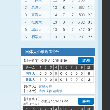
1
12
9
3
.750
-
日体大
2
13
8
4
.667
1.0
筑波大
3
14
7
7
.500
2.0
東海大
4
13
6
7
.462
0.5
桜美大
5
13
5
7
.417
0.5
城西大
6
13
3
10
.231
2.5
明学大
日体大
の最近3試合
詳 細
【
試合終了
】
◇開始 10/15 15:59
チーム
1
2
3
4
5
6
7
8
9
計
明学大
0
0
0
0
0
0
0
0
0
0
日体大
1
0
0
0
0
1
0
0
X
2
【明学大】
家接光輝
【日体大】
寺西成騎
箱山優
【
試合終了
】
詳 細
◇開始 10/14 09:00
8回コールド
チーム
1
2
3
4
5
6
7
8
9
計