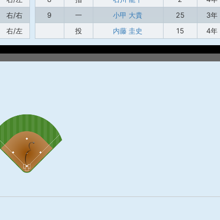
右/右
9
一
小甲 大貴
25
3年
右/左
投
内藤 圭史
15
4年