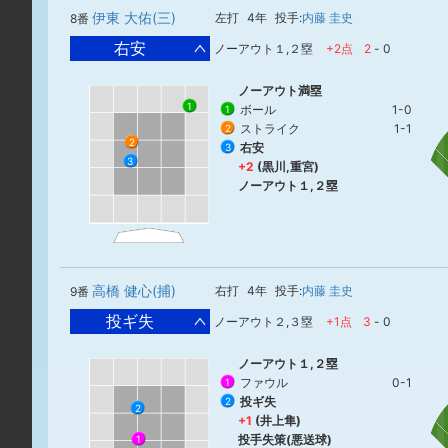
伊東 大佑(三)
左打
4年
投手:
内藤 圭史
8番
右安
ノーアウト１,２塁
+2点
2
-
0
ノーアウト満塁
1
ボール
1-0
1
ストライク
1-1
2
2
右安
3
3
+2
(黒川,重宮)
ノーアウト１,２塁
高橋 健心(捕)
右打
4年
投手:
内藤 圭史
9番
投ギ失
ノーアウト２,３塁
+1点
3
-
0
ノーアウト１,２塁
ファウル
0-1
1
投ギ失
2
2
+1
(井上隼)
投手失策(悪送球)
1