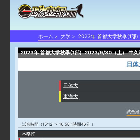
ホーム
大学
2023年 首都大学秋季(1部)
2023年 首都大学秋季(1部)
2023/9/30（土）
牛久
日体
日体大
東海大
試合経
試合時間（15:12 〜 16:58 1時間46分 ）
本塁打