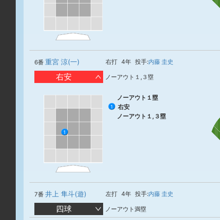
重宮 涼(一)
右打
4年
投手:
内藤 圭史
6番
右安
ノーアウト１,３塁
ノーアウト１塁
右安
1
ノーアウト１,３塁
1
井上 隼斗(遊)
左打
4年
投手:
内藤 圭史
7番
四球
ノーアウト満塁