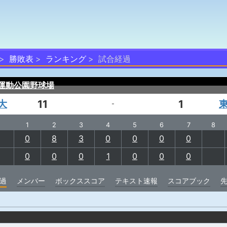
勝敗表
ランキング
試合経過
運動公園野球場
大
11
1
-
1
2
3
4
5
6
7
8
0
8
3
0
0
0
0
0
0
0
1
0
0
0
過
メンバー
ボックススコア
テキスト速報
スコアブック