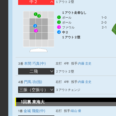
中２
１アウト２塁
１アウト走者なし
1
2
ボール
1-0
1
ボール
2-0
2
4
ファウル
2-1
3
3
中２
4
１アウト２塁
本間 巧真(中)
左打
4年
投手:
内藤 圭史
3番
二飛
２アウト２塁
門馬 功(指)
右打
4年
投手:
内藤 圭史
4番
三振（空振り）
３アウトチェンジ
1回裏 東海大
金城 飛龍(中)
右打
投手:
箱山 優
1番