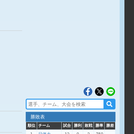
勝敗表
順位
チーム
試合
勝利
敗戦
勝率
勝差