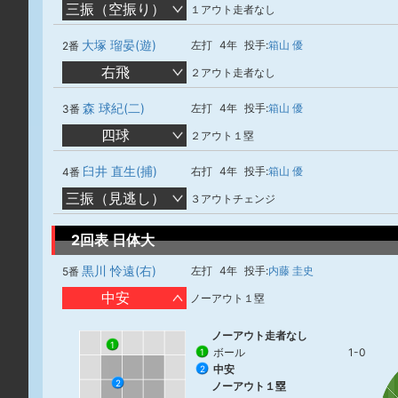
三振（空振り）
１アウト走者なし
大塚 瑠晏(遊)
左打
4年
投手:
箱山 優
2番
右飛
２アウト走者なし
森 球紀(二)
左打
4年
投手:
箱山 優
3番
四球
２アウト１塁
臼井 直生(捕)
右打
4年
投手:
箱山 優
4番
三振（見逃し）
３アウトチェンジ
2回表 日体大
黒川 怜遠(右)
左打
4年
投手:
内藤 圭史
5番
中安
ノーアウト１塁
ノーアウト走者なし
1
ボール
1-0
1
中安
2
2
ノーアウト１塁