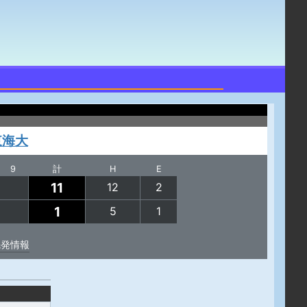
東海大
9
計
H
E
11
12
2
1
5
1
先発情報