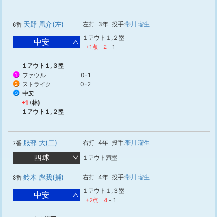
天野 凰介(左)
左打
3年
投手:
帯川 瑠生
6番
１アウト１,２塁
中安
+1点
2
-
1
１アウト１,３塁
ファウル
0-1
1
ストライク
0-2
2
中安
3
+1
(林)
１アウト１,２塁
服部 大(二)
右打
4年
投手:
帯川 瑠生
7番
四球
１アウト満塁
鈴木 彪我(捕)
右打
4年
投手:
帯川 瑠生
8番
１アウト１,３塁
中安
+2点
4
-
1