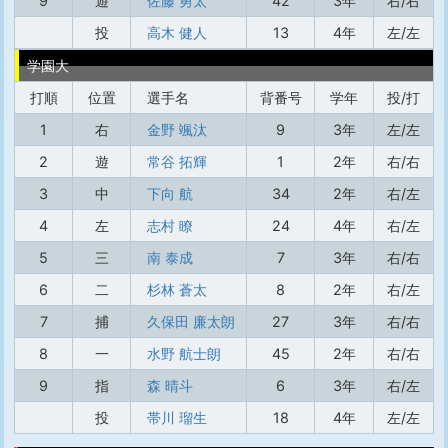
9
遊
佐藤 勇太
42
3年
右/右
投
高木 健人
13
4年
左/左
学園大
打順
位置
選手名
背番号
学年
投/打
1
右
金野 颯汰
9
3年
左/左
2
遊
常谷 拓輝
1
2年
右/右
3
中
下向 航
34
2年
右/左
4
左
志村 瞭
24
4年
右/左
5
三
南 泰成
7
3年
右/右
6
二
杉林 蒼太
8
2年
右/左
7
捕
久保田 廉太朗
27
3年
右/右
8
一
水野 航士朗
45
2年
右/右
9
指
森 晴斗
6
3年
右/左
投
帯川 瑠生
18
4年
左/左