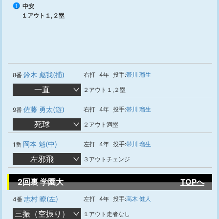
中安
1
１アウト１,２塁
鈴木 彪我(捕)
右打
4年
投手:
帯川 瑠生
8番
一直
２アウト１,２塁
佐藤 勇太(遊)
右打
4年
投手:
帯川 瑠生
9番
死球
２アウト満塁
岡本 魁(中)
左打
4年
投手:
帯川 瑠生
1番
左邪飛
３アウトチェンジ
2回裏 学園大
TOPへ
志村 瞭(左)
左打
4年
投手:
高木 健人
4番
三振（空振り）
１アウト走者なし