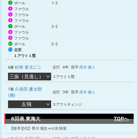
ボール
1-2
3
ファウル
4
ファウル
5
ファウル
6
ボール
2-2
7
ファウル
8
ファウル
9
ボール
3-2
10
左安
11
１アウト１塁
杉林 蒼太(二)
左打
4年
投手:
高木 健人
6番
三振（見逃し）
２アウト１塁
久保田 廉太朗
7番
右打
3年
投手:
高木 健人
(捕)
左飛
３アウトチェンジ
6回表 東海大
TOPへ
【投手交代】帯川 瑠生→小沼 快登