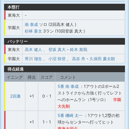
本塁打
東海大
-
南 泰成
ソロ (2回高木 健人 )
学園大
杉林 蒼太
3ラン (10回登坂 真大 )
バッテリー
東海大
高木 健人
、
登坂 真大
-
鈴木 彪我
学園大
帯川 瑠生
、
小沼 快登
、
高谷 舟
-
久保田 廉太朗
得点経過
イニング
得点
スコア
コメント
5番 南 泰成
：1アウトの2ボール2
ストライクから力強く打ってレフト
2回裏
+1
0 - 1
へのホームラン（1号ソロ）
学園
大先制
5番 磯崎 太一
：1アウト1,2塁の初
+1
1 - 1
球からセンターへ打ってヒット
東海大同点