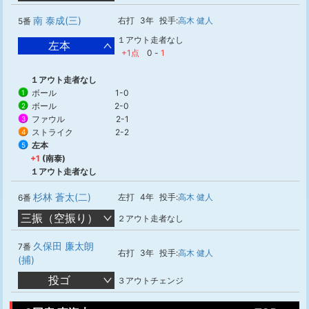
南 泰成(三)
右打
3年
投手:
高木 健人
5番
１アウト走者なし
左本
+1点
0
-
1
１アウト走者なし
ボール
1-0
1
ボール
2-0
2
ファウル
2-1
3
ストライク
2-2
4
左本
5
+1
(南泰)
１アウト走者なし
杉林 蒼太(二)
左打
4年
投手:
高木 健人
6番
三振（空振り）
２アウト走者なし
久保田 廉太朗
7番
右打
3年
投手:
高木 健人
(捕)
投ゴ
３アウトチェンジ