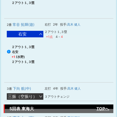
２アウト１,３塁
常谷 拓輝(遊)
右打
2年
投手:
高木 健人
2番
２アウト１,３塁
右安
+1点
4
-
4
２アウト１,３塁
右安
1
+1
(水野)
２アウト１,３塁
下向 航(中)
左打
4年
投手:
高木 健人
3番
三振（空振り）
３アウトチェンジ
5回表 東海大
TOPへ