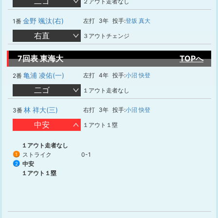
二ゴ
２アウト走者なし
金野 颯汰(右)
左打
3年
投手:
登坂 真大
1番
右直
３アウトチェンジ
7回表 東海大
TOPへ
亀浦 凌佑(一)
左打
4年
投手:
小沼 快登
2番
二ゴ
１アウト走者なし
林 祥大(三)
右打
3年
投手:
小沼 快登
3番
中安
１アウト１塁
１アウト走者なし
ストライク
0-1
1
中安
2
１アウト１塁