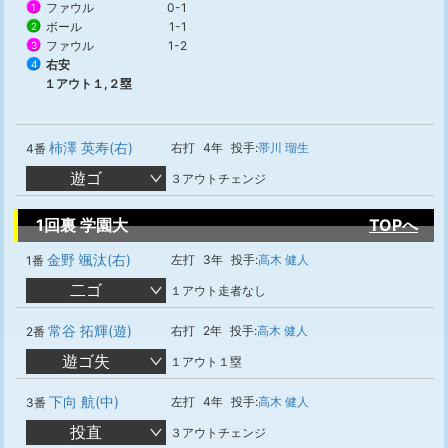
ファウル
0-1
1
ボール
1-1
2
ファウル
1-2
3
右安
4
１アウト１,２塁
柿澤 英寿(右)
右打
4年
投手:
帯川 瑠生
4番
遊ゴ
３アウトチェンジ
1回裏 学園大
TOPへ
金野 颯汰(右)
左打
3年
投手:
高木 健人
1番
二ゴ
１アウト走者なし
常谷 拓輝(遊)
右打
2年
投手:
高木 健人
2番
遊ゴ失
１アウト１塁
下向 航(中)
左打
4年
投手:
高木 健人
3番
投直
３アウトチェンジ