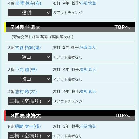
柿澤 英寿(右)
右打
4年
投手:
小沼 快登
4番
投併
３アウトチェンジ
7回裏 学園大
TOPへ
【守備交代】柿澤 英寿→高梨 暖大(右)
常谷 拓輝(遊)
右打
2年
投手:
登坂 真大
2番
遊ゴ
１アウト走者なし
下向 航(中)
左打
4年
投手:
登坂 真大
3番
投ゴ
２アウト走者なし
志村 瞭(左)
左打
4年
投手:
登坂 真大
4番
三振（空振り）
３アウトチェンジ
8回表 東海大
TOPへ
磯崎 太一(指)
左打
3年
投手:
小沼 快登
5番
三振（空振り）
１アウト走者なし