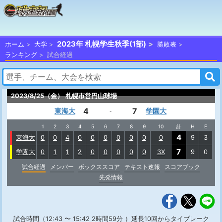
2023年 札幌学生秋季(1部)
ホーム
大学
勝敗表
ランキング
試合経過
2023/8/25（金）
札幌市営円山球場
4
7
東海大
学園大
-
1
2
3
4
5
6
7
8
9
10
計
H
E
4
東海大
0
0
4
0
0
0
0
0
0
0
9
3
7
学園大
0
1
1
2
0
0
0
0
0
3X
9
0
試合経過
メンバー
ボックススコア
テキスト速報
スコアブック
先発情報
試合時間（12:43 〜 15:42 2時間59分 ）延長10回からタイブレーク