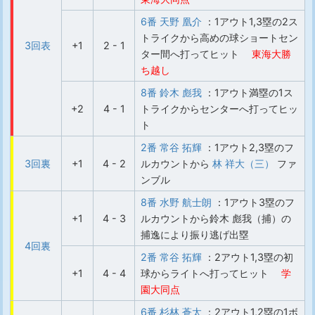
6番 天野 凰介
：1アウト1,3塁の2ス
トライクから高めの球ショートセン
3回表
+1
2 - 1
ター間へ打ってヒット
東海大勝
ち越し
8番 鈴木 彪我
：1アウト満塁の1ス
+2
4 - 1
トライクからセンターへ打ってヒッ
ト
2番 常谷 拓輝
：1アウト2,3塁のフ
3回裏
+1
4 - 2
ルカウントから
林 祥大（三）
ファ
ンブル
8番 水野 航士朗
：1アウト3塁のフ
+1
4 - 3
ルカウントから鈴木 彪我（捕）の
捕逸により振り逃げ出塁
4回裏
2番 常谷 拓輝
：2アウト1,3塁の初
+1
4 - 4
球からライトへ打ってヒット
学
園大同点
6番 杉林 蒼太
：2アウト1,2塁の1ボ