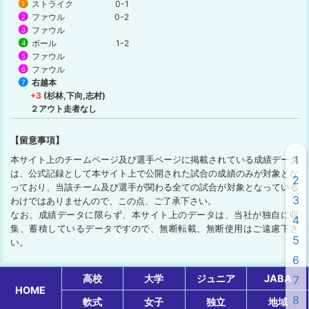
ストライク
0-1
1
ファウル
0-2
2
ファウル
3
ボール
1-2
4
ファウル
5
ファウル
6
右越本
7
+3
(杉林,下向,志村)
２アウト走者なし
【留意事項】
1
本サイト上のチームページ及び選手ページに掲載されている成績データ
は、公式記録として本サイト上で公開された試合の成績のみが対象とな
2
っており、当該チーム及び選手が関わる全ての試合が対象となっている
3
わけではありませんので、この点、ご了承下さい。
なお、成績データに限らず、本サイト上のデータは、当社が独自に収
4
集、蓄積しているデータですので、無断転載、無断使用はご遠慮下さ
5
い。
6
高校
大学
ジュニア
JABA
7
HOME
8
軟式
女子
独立
地域