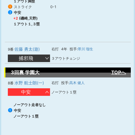
１アウト満塁
ストライク
0-1
1
中安
2
+2
(磯崎,天野)
１アウト１,３塁
佐藤 勇太(遊)
右打
4年
投手:
帯川 瑠生
9番
捕邪飛
３アウトチェンジ
3回裏 学園大
TOPへ
水野 航士朗(一)
右打
投手:
高木 健人
8番
中安
ノーアウト１塁
ノーアウト走者なし
中安
1
ノーアウト１塁