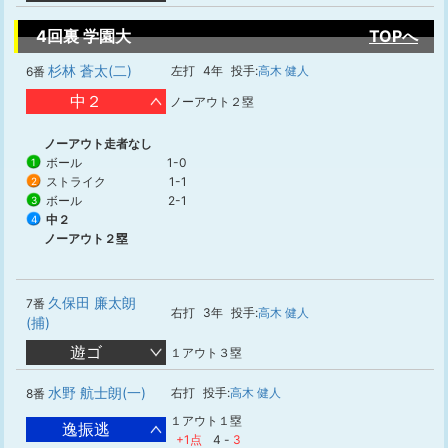
4回裏 学園大
TOPへ
杉林 蒼太(二)
左打
4年
投手:
高木 健人
6番
中２
ノーアウト２塁
ノーアウト走者なし
ボール
1-0
1
ストライク
1-1
2
ボール
2-1
3
中２
4
ノーアウト２塁
久保田 廉太朗
7番
右打
3年
投手:
高木 健人
(捕)
遊ゴ
１アウト３塁
水野 航士朗(一)
右打
投手:
高木 健人
8番
１アウト１塁
逸振逃
+1点
4
-
3