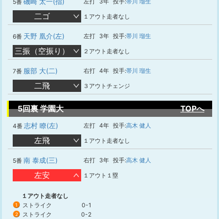
磯崎 太一(指)
左打
3年
投手:
帯川 瑠生
5番
二ゴ
１アウト走者なし
天野 凰介(左)
左打
3年
投手:
帯川 瑠生
6番
三振（空振り）
２アウト走者なし
服部 大(二)
右打
4年
投手:
帯川 瑠生
7番
二飛
３アウトチェンジ
5回裏 学園大
TOPへ
志村 瞭(左)
左打
4年
投手:
高木 健人
4番
左飛
１アウト走者なし
南 泰成(三)
右打
3年
投手:
高木 健人
5番
左安
１アウト１塁
１アウト走者なし
ストライク
0-1
1
ストライク
0-2
2