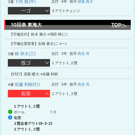
下向 航(中)
左打
4年
投手:
登坂 真大
3番
一ゴ
３アウトチェンジ
10回表 東海大
TOPへ
【守備交代】鈴木 康介→増田 禅(二)
【守備位置変更】杉林 蒼太(二→一)
林 祥大(三)
右打
3年
投手:
高谷 舟
3番
投ゴ
１アウト１,２塁
【代打】高梨 暖大→佐藤 利樹
佐藤 利樹(打)
左打
3年
投手:
高谷 舟
4番
右安
２アウト１,３塁
１アウト１,２塁
ボール
1-0
1
右安
2
２塁走者アウト(9-3-2)
２アウト１,３塁