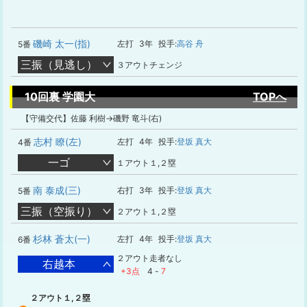
磯崎 太一(指)
左打
3年
投手:
高谷 舟
5番
三振（見逃し）
３アウトチェンジ
10回裏 学園大
TOPへ
【守備交代】佐藤 利樹→磯野 竜斗(右)
志村 瞭(左)
左打
4年
投手:
登坂 真大
4番
一ゴ
１アウト１,２塁
南 泰成(三)
右打
3年
投手:
登坂 真大
5番
三振（空振り）
２アウト１,２塁
杉林 蒼太(一)
左打
4年
投手:
登坂 真大
6番
２アウト走者なし
右越本
+3点
4
-
7
２アウト１,２塁