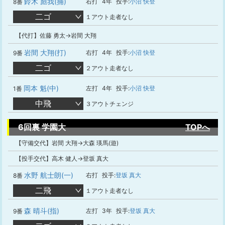
鈴木 彪我(捕)
右打
4年
投手:
小沼 快登
8番
二ゴ
１アウト走者なし
【代打】佐藤 勇太→岩間 大翔
岩間 大翔(打)
右打
4年
投手:
小沼 快登
9番
二ゴ
２アウト走者なし
岡本 魁(中)
左打
4年
投手:
小沼 快登
1番
中飛
３アウトチェンジ
6回裏 学園大
TOPへ
【守備交代】岩間 大翔→大森 瑛馬(遊)
【投手交代】高木 健人→登坂 真大
水野 航士朗(一)
右打
投手:
登坂 真大
8番
二飛
１アウト走者なし
森 晴斗(指)
左打
3年
投手:
登坂 真大
9番