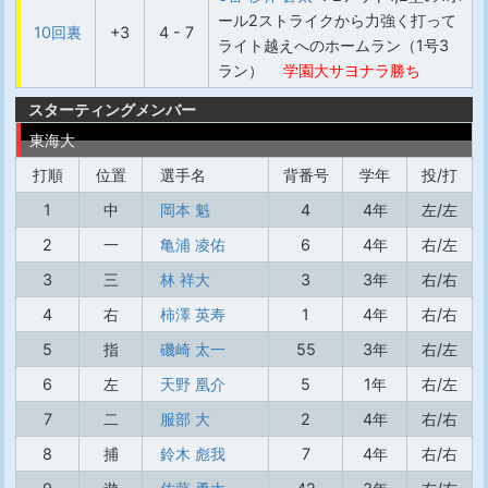
ール2ストライクから力強く打って
10回裏
+3
4 - 7
ライト越えへのホームラン（1号3
ラン）
学園大サヨナラ勝ち
スターティングメンバー
東海大
打順
位置
選手名
背番号
学年
投/打
1
中
岡本 魁
4
4年
左/左
2
一
亀浦 凌佑
6
4年
右/左
3
三
林 祥大
3
3年
右/右
4
右
柿澤 英寿
1
4年
右/右
5
指
磯崎 太一
55
3年
右/左
6
左
天野 凰介
5
1年
右/左
7
二
服部 大
2
4年
右/右
8
捕
鈴木 彪我
7
4年
右/右