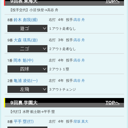
9回表 東海大
TOPへ
【投手交代】小沼 快登→高谷 舟
鈴木 彪我(捕)
右打
4年
投手:
高谷 舟
8番
遊ゴ
１アウト走者なし
大森 瑛馬(遊)
右打
3年
投手:
高谷 舟
9番
二ゴ
２アウト走者なし
岡本 魁(中)
左打
4年
投手:
高谷 舟
1番
四球
２アウト１塁
亀浦 凌佑(一)
左打
4年
投手:
高谷 舟
2番
左飛
３アウトチェンジ
9回裏 学園大
TOPへ
【代打】水野 航士朗→平手 塁
平手 塁(打)
左打
4年
投手:
登坂 真大
8番