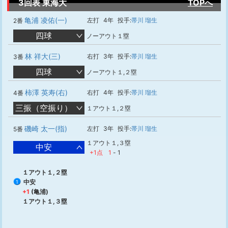
3回表 東海大
TOPへ
亀浦 凌佑(一)
左打
4年
投手:
帯川 瑠生
2番
四球
ノーアウト１塁
林 祥大(三)
右打
3年
投手:
帯川 瑠生
3番
四球
ノーアウト１,２塁
柿澤 英寿(右)
右打
4年
投手:
帯川 瑠生
4番
三振（空振り）
１アウト１,２塁
磯崎 太一(指)
左打
3年
投手:
帯川 瑠生
5番
１アウト１,３塁
中安
+1点
1
-
1
１アウト１,２塁
中安
1
+1
(亀浦)
１アウト１,３塁