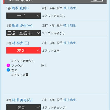
岡本 魁(中)
左打
4年
投手:
帯川 瑠生
1番
一ゴ
１アウト走者なし
亀浦 凌佑(一)
左打
4年
投手:
帯川 瑠生
2番
三振（空振り）
２アウト走者なし
林 祥大(三)
右打
3年
投手:
帯川 瑠生
3番
左２
２アウト２塁
２アウト走者なし
ファウル
0-1
1
左２
2
２アウト２塁
柿澤 英寿(右)
右打
4年
投手:
帯川 瑠生
4番
遊ゴ
３アウトチェンジ