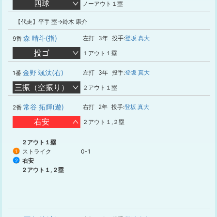
四球
ノーアウト１塁
【代走】平手 塁→鈴木 康介
森 晴斗(指)
左打
3年
投手:
登坂 真大
9番
投ゴ
１アウト１塁
金野 颯汰(右)
左打
3年
投手:
登坂 真大
1番
三振（空振り）
２アウト１塁
常谷 拓輝(遊)
右打
2年
投手:
登坂 真大
2番
右安
２アウト１,２塁
２アウト１塁
ストライク
0-1
1
右安
2
２アウト１,２塁