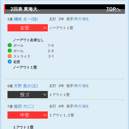
2回表 東海大
TOPへ
磯崎 太一(指)
左打
3年
投手:
帯川 瑠生
5番
右安
ノーアウト１塁
ノーアウト走者なし
ボール
1-0
1
ボール
2-0
2
ストライク
2-1
3
右安
4
ノーアウト１塁
天野 凰介(左)
左打
3年
投手:
帯川 瑠生
6番
投ゴ
１アウト１塁
服部 大(二)
右打
4年
投手:
帯川 瑠生
7番
中安
１アウト１,２塁
１アウト１塁