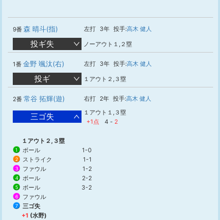
森 晴斗(指)
左打
3年
投手:
高木 健人
9番
投ギ失
ノーアウト１,２塁
金野 颯汰(右)
左打
3年
投手:
高木 健人
1番
投ギ
１アウト２,３塁
常谷 拓輝(遊)
右打
2年
投手:
高木 健人
2番
１アウト１,３塁
三ゴ失
+1点
4
-
2
１アウト２,３塁
ボール
1-0
1
ストライク
1-1
2
ファウル
1-2
3
ボール
2-2
4
ボール
3-2
5
ファウル
6
三ゴ失
7
+1
(水野)