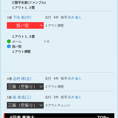
三塁手失策(ファンブル)
１アウト１,３塁
下向 航(中)
左打
4年
投手:
高木 健人
3番
投バ安
１アウト満塁
１アウト１,３塁
ボール
1-0
1
投バ安
2
１アウト満塁
志村 瞭(左)
左打
4年
投手:
高木 健人
4番
三振（空振り）
２アウト満塁
南 泰成(三)
右打
3年
投手:
高木 健人
5番
三振（空振り）
３アウトチェンジ
4回表 東海大
TOPへ