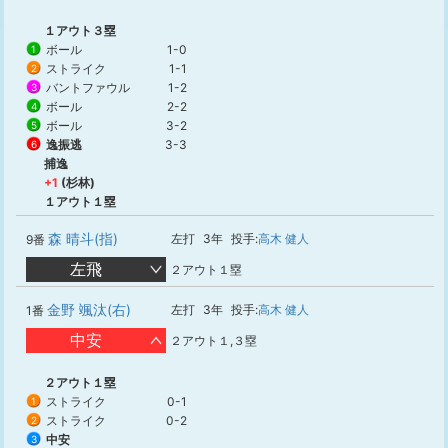
１アウト３塁
ボール
1-0
1
ストライク
1-1
2
バントファウル
1-2
3
ボール
2-2
4
ボール
3-2
5
逸振逃
3-3
6
捕逸
+1
(杉林)
１アウト１塁
森 晴斗(指)
左打
3年
投手:
高木 健人
9番
左飛
２アウト１塁
金野 颯汰(右)
左打
3年
投手:
高木 健人
1番
中安
２アウト１,３塁
２アウト１塁
ストライク
0-1
1
ストライク
0-2
2
中安
3