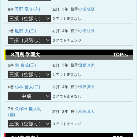
天野 凰介(左)
左打
3年
投手:
小沼 快登
6番
三振（空振り）
２アウト走者なし
服部 大(二)
右打
4年
投手:
小沼 快登
7番
三振（見逃し）
３アウトチェンジ
8回裏 学園大
TOPへ
南 泰成(三)
右打
3年
投手:
登坂 真大
5番
三振（空振り）
１アウト走者なし
杉林 蒼太(二)
左打
4年
投手:
登坂 真大
6番
中飛
２アウト走者なし
久保田 廉太朗
7番
右打
3年
投手:
登坂 真大
(捕)
三振（空振り）
３アウトチェンジ