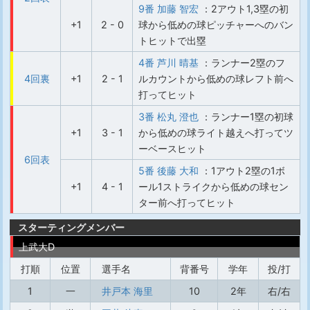
9番 加藤 智宏
：2アウト1,3塁の初
+1
2 - 0
球から低めの球ピッチャーへのバン
トヒットで出塁
4番 芦川 晴基
：ランナー2塁のフ
4回裏
+1
2 - 1
ルカウントから低めの球レフト前へ
打ってヒット
3番 松丸 澄也
：ランナー1塁の初球
+1
3 - 1
から低めの球ライト越えへ打ってツ
ーベースヒット
6回表
5番 後藤 大和
：1アウト2塁の1ボ
+1
4 - 1
ール1ストライクから低めの球セン
ター前へ打ってヒット
スターティングメンバー
上武大D
打順
位置
選手名
背番号
学年
投/打
1
一
井戸本 海里
10
2年
右/右