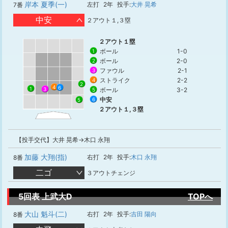
岸本 夏季(一)
左打
2年
投手:
大井 晃希
7番
中安
２アウト１,３塁
２アウト１塁
ボール
1-0
1
ボール
2-0
2
ファウル
2-1
3
ストライク
2-2
4
2
4
6
1
ボール
3-2
3
5
中安
6
5
２アウト１,３塁
【投手交代】大井 晃希→木口 永翔
加藤 大翔(指)
右打
2年
投手:
木口 永翔
8番
二ゴ
３アウトチェンジ
5回表 上武大D
TOPへ
大山 魁斗(二)
右打
2年
投手:
吉田 陽向
8番