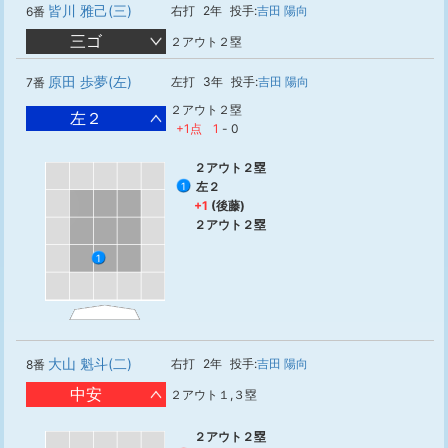
皆川 雅己(三)
右打
2年
投手:
吉田 陽向
6番
三ゴ
２アウト２塁
原田 歩夢(左)
左打
3年
投手:
吉田 陽向
7番
２アウト２塁
左２
+1点
1
-
0
２アウト２塁
左２
1
+1
(後藤)
２アウト２塁
1
大山 魁斗(二)
右打
2年
投手:
吉田 陽向
8番
中安
２アウト１,３塁
２アウト２塁