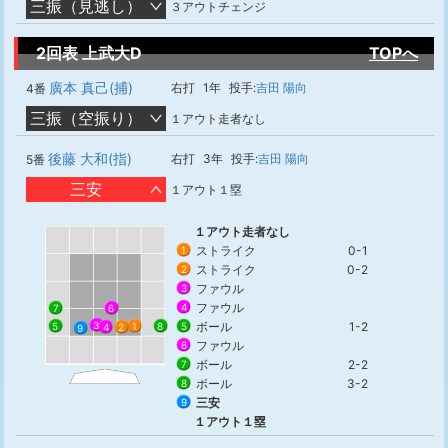
三振（見逃し）
３アウトチェンジ
2回表 上武大D
TOPへ
廣本 真己(捕)
右打
1年
投手:
吉田 陽向
4番
三振（空振り）
１アウト走者なし
後藤 大和(指)
右打
3年
投手:
吉田 陽向
5番
三安
１アウト１塁
１アウト走者なし
ストライク
0-1
1
ストライク
0-2
2
ファウル
3
ファウル
4
6
7
3
ボール
1-2
1
8
5
5
2
4
9
ファウル
6
ボール
2-2
7
ボール
3-2
8
三安
9
１アウト１塁