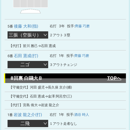
後藤 大和(指)
右打
3年
投手:
齊藤 巧磨
5番
三振（空振り）
２アウト３塁
【代打】皆川 雅己→石田 憲成
石田 憲成(打)
右打
1年
投手:
齊藤 巧磨
6番
二ゴ
３アウトチェンジ
8回裏 白鷗大Ｂ
TOPへ
【守備交代】河田 盛児→長久保 京介(捕)
【守備交代】石田 憲成→金澤 阿呂空(三)
【代打】宮島 侑大→岩波 龍之介
岩波 龍之介(打)
右打
1年
投手:
酒谷 時人
1番
二飛
１アウト走者なし