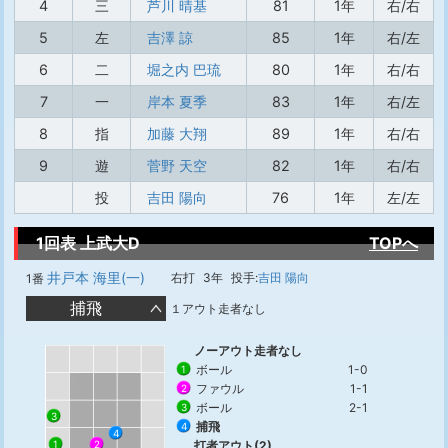
4
三
芦川 晴基
81
1年
右/右
5
左
吉澤 諒
85
1年
右/左
6
二
堀之内 巴琉
80
1年
右/右
7
一
岸本 夏季
83
1年
右/左
8
指
加藤 大翔
89
1年
右/右
9
遊
菅野 天空
82
1年
右/右
投
吉田 陽向
76
1年
左/左
1回表 上武大D
TOPへ
井戸本 海里(一)
右打
3年
投手:
吉田 陽向
1番
捕飛
１アウト走者なし
ノーアウト走者なし
ボール
1-0
1
ファウル
1-1
2
ボール
2-1
3
3
捕飛
4
4
1
打者アウト(2)
2