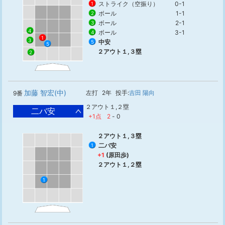
ストライク（空振り）
0-1
1
ボール
1-1
2
ボール
2-1
3
4
ボール
3-1
4
1
3
中安
5
5
２アウト１,３塁
2
加藤 智宏(中)
左打
2年
投手:
吉田 陽向
9番
２アウト１,２塁
二バ安
+1点
2
-
0
２アウト１,３塁
二バ安
1
+1
(原田歩)
２アウト１,２塁
1