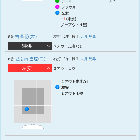
ボール
3-2
6
ファウル
7
左安
8
+1
(末永)
ノーアウト１塁
吉澤 諒(左)
左打
2年
投手:
大井 晃希
5番
遊併
２アウト走者なし
堀之内 巴琉(二)
右打
2年
投手:
大井 晃希
6番
左安
２アウト１塁
２アウト走者なし
左安
1
２アウト１塁
1