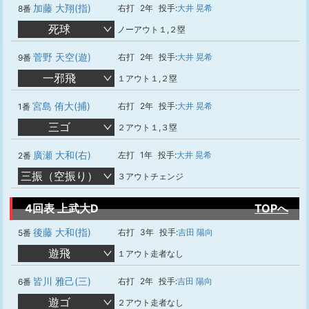
加藤 大翔(指)
右打
2年
投手:
大井 晃希
8番
死球
ノーアウト１,２塁
菅野 天空(遊)
右打
2年
投手:
大井 晃希
9番
一邪飛
１アウト１,２塁
宮島 侑大(捕)
右打
2年
投手:
大井 晃希
1番
三ゴ
２アウト１,３塁
廣瀬 大和(右)
左打
1年
投手:
大井 晃希
2番
三振（空振り）
３アウトチェンジ
4回表 上武大D
TOPへ
後藤 大和(指)
右打
3年
投手:
吉田 陽向
5番
遊飛
１アウト走者なし
皆川 雅己(三)
右打
2年
投手:
吉田 陽向
6番
遊ゴ
２アウト走者なし