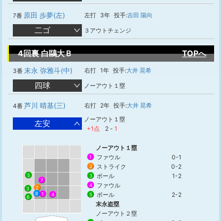
原田 歩夢(左)
左打
3年
投手:
吉田 陽向
7番
二ゴ
３アウトチェンジ
4回裏 白鷗大Ｂ
TOPへ
末永 弥雅斗(中)
右打
1年
投手:
大井 晃希
3番
四球
ノーアウト１塁
芦川 晴基(三)
右打
2年
投手:
大井 晃希
4番
ノーアウト１塁
左安
+1点
2
-
1
ノーアウト１塁
ファウル
0-1
1
ストライク
0-2
2
5
ボール
1-2
3
7
ファウル
4
2
3
8
ボール
2-2
1
5
4
6
末永盗塁
ノーアウト２塁