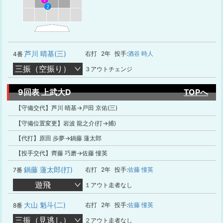
1
2
芦川 晴基(三)
右打
2年
投手:
酒谷 時人
4番
三振（空振り）
３アウトチェンジ
9回表 上武大D
TOPへ
【守備交代】芦川 晴基→戸田 京佑(三)
【守備位置変更】岩波 龍之介(打→捕)
【代打】原田 歩夢→鍋藤 蓮太郎
【投手交代】齊藤 巧磨→佐藤 憧英
鍋藤 蓮太郎(打)
右打
2年
投手:
佐藤 憧英
7番
遊飛
１アウト走者なし
大山 魁斗(二)
右打
2年
投手:
佐藤 憧英
8番
三振（見逃し）
２アウト走者なし