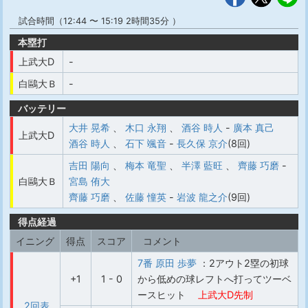
試合時間（12:44 〜 15:19 2時間35分 ）
本塁打
上武大D
-
白鷗大Ｂ
-
バッテリー
大井 晃希
、
木口 永翔
、
酒谷 時人
-
廣本 真己
上武大D
酒谷 時人
、
石下 颯音
-
長久保 京介
(8回)
吉田 陽向
、
梅本 竜聖
、
半澤 藍旺
、
齊藤 巧磨
-
白鷗大Ｂ
宮島 侑大
齊藤 巧磨
、
佐藤 憧英
-
岩波 龍之介
(9回)
得点経過
イニング
得点
スコア
コメント
7番 原田 歩夢
：2アウト2塁の初球
+1
1 - 0
から低めの球レフトへ打ってツーベ
ースヒット
上武大D先制
2回表