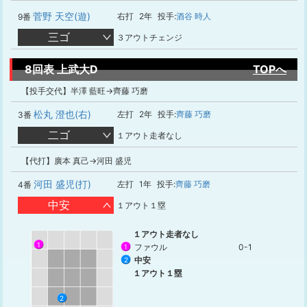
菅野 天空(遊)
右打
2年
投手:
酒谷 時人
9番
三ゴ
３アウトチェンジ
8回表 上武大D
TOPへ
【投手交代】半澤 藍旺→齊藤 巧磨
松丸 澄也(右)
左打
2年
投手:
齊藤 巧磨
3番
二ゴ
１アウト走者なし
【代打】廣本 真己→河田 盛児
河田 盛児(打)
左打
1年
投手:
齊藤 巧磨
4番
中安
１アウト１塁
１アウト走者なし
1
ファウル
0-1
1
中安
2
１アウト１塁
2