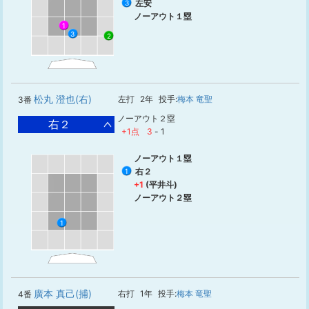
左安
3
ノーアウト１塁
1
3
2
松丸 澄也(右)
左打
2年
投手:
梅本 竜聖
3番
ノーアウト２塁
右２
+1点
3
-
1
ノーアウト１塁
右２
1
+1
(平井斗)
ノーアウト２塁
1
廣本 真己(捕)
右打
1年
投手:
梅本 竜聖
4番