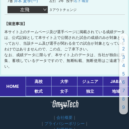
岸本 夏季(一)
左打
2年
投手:
石下 颯音
7番
左飛
３アウトチェンジ
【留意事項】
本サイト上のチームページ及び選手ページに掲載されている成績データ
は、公式記録として本サイト上で公開された試合の成績のみが対象とな
1
っており、当該チーム及び選手が関わる全ての試合が対象となっている
2
わけではありませんので、この点、ご了承下さい。
なお、成績データに限らず、本サイト上のデータは、当社が独自に収
3
集、蓄積しているデータですので、無断転載、無断使用はご遠慮下さ
4
い。
5
高校
大学
ジュニア
JABA
6
HOME
7
軟式
女子
独立
地域
8
9
会社概要
プライバシーポリシー