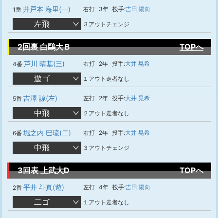
井戸本 海里(一)
右打
3年
投手:
吉田 陽向
1番
左飛
３アウトチェンジ
2回裏 白鷗大Ｂ
TOPへ
芦川 晴基(三)
右打
2年
投手:
大井 晃希
4番
遊ゴ
１アウト走者なし
吉澤 諒(左)
左打
2年
投手:
大井 晃希
5番
中飛
２アウト走者なし
堀之内 巴琉(二)
右打
2年
投手:
大井 晃希
6番
中飛
３アウトチェンジ
3回表 上武大D
TOPへ
平井 斗真(遊)
左打
4年
投手:
吉田 陽向
2番
二ゴ
１アウト走者なし