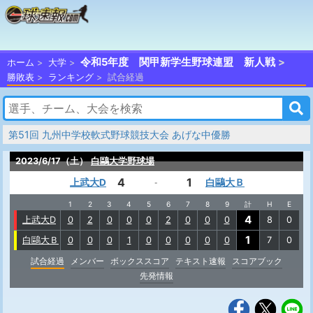
令和5年度 関甲新学生野球連盟 新人戦
ホーム
大学
勝敗表
ランキング
試合経過
第51回 九州中学校軟式野球競技大会 あげな中優勝
2023/6/17（土）
白鷗大学野球場
4
1
上武大D
白鷗大Ｂ
-
1
2
3
4
5
6
7
8
9
計
H
E
4
上武大D
0
2
0
0
0
2
0
0
0
8
0
1
白鷗大Ｂ
0
0
0
1
0
0
0
0
0
7
0
試合経過
メンバー
ボックススコア
テキスト速報
スコアブック
先発情報