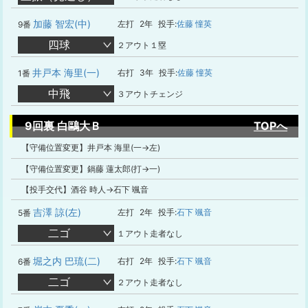
加藤 智宏(中)
左打
2年
投手:
佐藤 憧英
9番
四球
２アウト１塁
井戸本 海里(一)
右打
3年
投手:
佐藤 憧英
1番
中飛
３アウトチェンジ
9回裏 白鷗大Ｂ
TOPへ
【守備位置変更】井戸本 海里(一→左)
【守備位置変更】鍋藤 蓮太郎(打→一)
【投手交代】酒谷 時人→石下 颯音
吉澤 諒(左)
左打
2年
投手:
石下 颯音
5番
二ゴ
１アウト走者なし
堀之内 巴琉(二)
右打
2年
投手:
石下 颯音
6番
二ゴ
２アウト走者なし