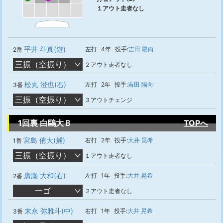
１アウト走者なし
平井 斗真(遊)
左打
4年
投手:
吉田 陽向
2番
三振（空振り）
２アウト走者なし
松丸 澄也(右)
左打
2年
投手:
吉田 陽向
3番
三振（空振り）
３アウトチェンジ
1回裏 白鷗大Ｂ
TOPへ
宮島 侑大(捕)
右打
2年
投手:
大井 晃希
1番
三振（空振り）
１アウト走者なし
廣瀬 大和(右)
左打
1年
投手:
大井 晃希
2番
一ゴ
２アウト走者なし
末永 弥雅斗(中)
右打
1年
投手:
大井 晃希
3番