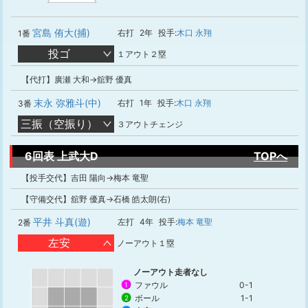
宮島 侑大(捕)
右打
2年
投手:
木口 永翔
1番
投ゴ
１アウト２塁
【代打】廣瀬 大和→舘野 優真
末永 弥雅斗(中)
右打
1年
投手:
木口 永翔
3番
三振（空振り）
３アウトチェンジ
6回表 上武大D
TOPへ
【投手交代】吉田 陽向→梅本 竜聖
【守備交代】舘野 優真→石橋 皓太朗(右)
平井 斗真(遊)
左打
4年
投手:
梅本 竜聖
2番
左安
ノーアウト１塁
ノーアウト走者なし
ファウル
0-1
1
ボール
1-1
2