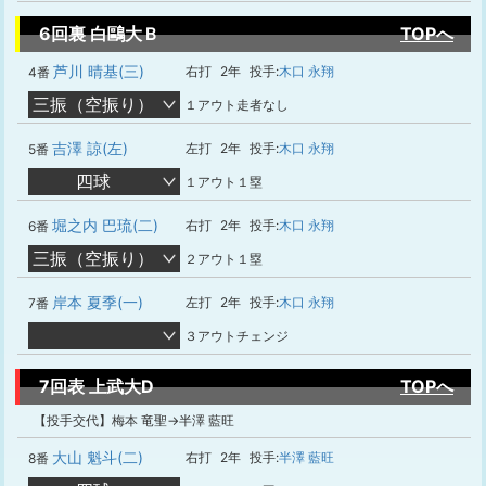
6回裏 白鷗大Ｂ
TOPへ
芦川 晴基(三)
右打
2年
投手:
木口 永翔
4番
三振（空振り）
１アウト走者なし
吉澤 諒(左)
左打
2年
投手:
木口 永翔
5番
四球
１アウト１塁
堀之内 巴琉(二)
右打
2年
投手:
木口 永翔
6番
三振（空振り）
２アウト１塁
岸本 夏季(一)
左打
2年
投手:
木口 永翔
7番
３アウトチェンジ
7回表 上武大D
TOPへ
【投手交代】梅本 竜聖→半澤 藍旺
大山 魁斗(二)
右打
2年
投手:
半澤 藍旺
8番