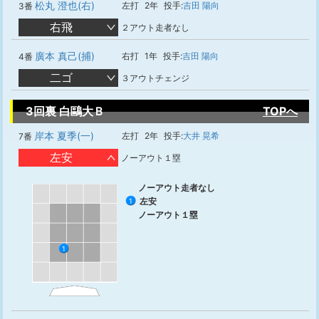
松丸 澄也(右)
左打
2年
投手:
吉田 陽向
3番
右飛
２アウト走者なし
廣本 真己(捕)
右打
1年
投手:
吉田 陽向
4番
二ゴ
３アウトチェンジ
3回裏 白鷗大Ｂ
TOPへ
岸本 夏季(一)
左打
2年
投手:
大井 晃希
7番
左安
ノーアウト１塁
ノーアウト走者なし
左安
1
ノーアウト１塁
1