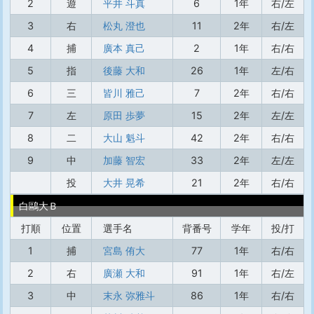
2
遊
平井 斗真
6
1年
右/左
3
右
松丸 澄也
11
2年
右/左
4
捕
廣本 真己
2
1年
右/右
5
指
後藤 大和
26
1年
左/右
6
三
皆川 雅己
7
2年
右/右
7
左
原田 歩夢
15
2年
左/左
8
二
大山 魁斗
42
2年
右/右
9
中
加藤 智宏
33
2年
左/左
投
大井 晃希
21
2年
右/右
白鷗大Ｂ
打順
位置
選手名
背番号
学年
投/打
1
捕
宮島 侑大
77
1年
右/右
2
右
廣瀬 大和
91
1年
右/左
3
中
末永 弥雅斗
86
1年
右/右