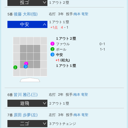
投ゴ
１アウト２塁
後藤 大和(指)
右打
3年
投手:
梅本 竜聖
5番
１アウト１塁
中安
+1点
4
-
1
１アウト２塁
ファウル
0-1
1
ボール
1-1
2
中安
3
+1
(松丸)
1
１アウト１塁
3
2
皆川 雅己(三)
右打
2年
投手:
梅本 竜聖
6番
遊飛
２アウト１塁
原田 歩夢(左)
左打
3年
投手:
梅本 竜聖
7番
二ゴ
３アウトチェンジ