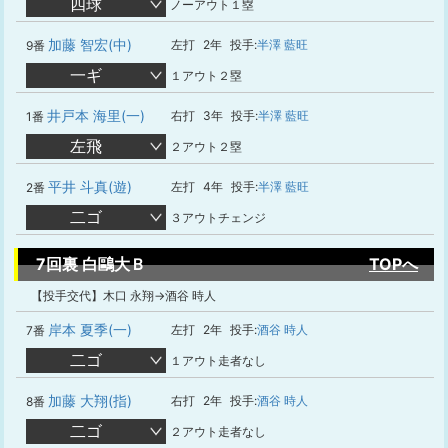
四球
ノーアウト１塁
加藤 智宏(中)
左打
2年
投手:
半澤 藍旺
9番
一ギ
１アウト２塁
井戸本 海里(一)
右打
3年
投手:
半澤 藍旺
1番
左飛
２アウト２塁
平井 斗真(遊)
左打
4年
投手:
半澤 藍旺
2番
二ゴ
３アウトチェンジ
7回裏 白鷗大Ｂ
TOPへ
【投手交代】木口 永翔→酒谷 時人
岸本 夏季(一)
左打
2年
投手:
酒谷 時人
7番
二ゴ
１アウト走者なし
加藤 大翔(指)
右打
2年
投手:
酒谷 時人
8番
二ゴ
２アウト走者なし