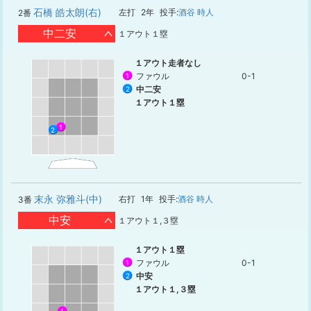
石橋 皓太朗(右)
左打
2年
投手:
酒谷 時人
2番
中二安
１アウト１塁
１アウト走者なし
ファウル
0-1
1
中二安
2
１アウト１塁
1
2
末永 弥雅斗(中)
右打
1年
投手:
酒谷 時人
3番
中安
１アウト１,３塁
１アウト１塁
ファウル
0-1
1
中安
2
１アウト１,３塁