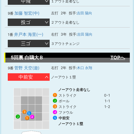
中飛
１アウト走者なし
加藤 智宏(中)
左打
2年
投手:
吉田 陽向
9番
投ゴ
２アウト走者なし
井戸本 海里(一)
右打
3年
投手:
吉田 陽向
1番
三ゴ
３アウトチェンジ
5回裏 白鷗大Ｂ
TOPへ
菅野 天空(遊)
右打
2年
投手:
木口 永翔
9番
中前安
ノーアウト１塁
ノーアウト走者なし
ストライク
0-1
1
ボール
1-1
2
ストライク
1-2
3
3
ファウル
4
5
2
4
中前安
5
1
ノーアウト１塁