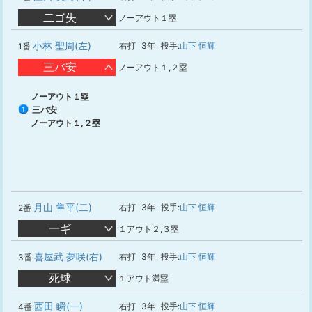
二ゴ失
ノーアウト１塁
小林 聖周(左)
右打
3年
投手:
山下 恒輝
1番
三バ安
ノーアウト１,２塁
ノーアウト１塁
三バ安
1
ノーアウト１,２塁
月山 隼平(二)
右打
3年
投手:
山下 恒輝
2番
一ギ
１アウト２,３塁
喜屋武 夢咲(右)
右打
3年
投手:
山下 恒輝
3番
死球
１アウト満塁
西田 瞬(一)
右打
3年
投手:
山下 恒輝
4番