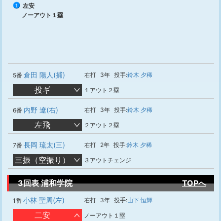
左安
1
ノーアウト１塁
倉田 陽人(捕)
右打
3年
投手:
鈴木 夕稀
5番
投ギ
１アウト２塁
内野 遼(右)
右打
3年
投手:
鈴木 夕稀
6番
左飛
２アウト２塁
長岡 琉太(三)
右打
2年
投手:
鈴木 夕稀
7番
三振（空振り）
３アウトチェンジ
3回表 浦和学院
TOPへ
小林 聖周(左)
右打
3年
投手:
山下 恒輝
1番
二安
ノーアウト１塁