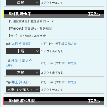
遊飛
３アウトチェンジ
8回裏 埼玉栄
TOPへ
【守備位置変更】名波 蒼真(指→一)
【守備交代】西田 瞬→小栗 透和(遊)
【代打】山下 恒輝→丸目 冬青
丸目 冬青(指)
右打
3年
投手:
渡辺 聡之介
9番
中飛
１アウト走者なし
越前谷 龍之介
1番
右打
3年
投手:
渡辺 聡之介
(左)
左飛
２アウト走者なし
井上 翔瑛(二)
右打
3年
投手:
渡辺 聡之介
2番
三振（空振り）
３アウトチェンジ
9回表 浦和学院
TOPへ