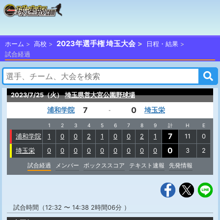
2023年選手権 埼玉大会
ホーム
高校
日程・結果
試合経過
2023/7/25（火）
埼玉県営大宮公園野球場
7
0
浦和学院
埼玉栄
-
1
2
3
4
5
6
7
8
9
計
H
E
7
浦和学院
1
0
0
2
1
0
0
2
1
11
0
0
埼玉栄
0
0
0
0
0
0
0
0
0
3
2
試合経過
メンバー
ボックススコア
テキスト速報
先発情報
試合時間（12:32 〜 14:38 2時間06分 ）