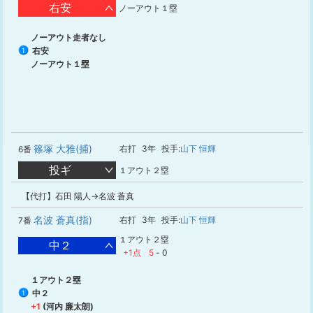
右安
ノーアウト１塁
ノーアウト走者なし
右安
1
ノーアウト１塁
篠塚 大雅(捕)
右打
3年
投手:
山下 恒輝
6番
投ギ
１アウト２塁
【代打】石田 陽人→名波 蒼真
名波 蒼真(指)
右打
3年
投手:
山下 恒輝
7番
１アウト２塁
中２
+1点
5
-
0
１アウト２塁
中２
1
+1
(河内 廉太朗)