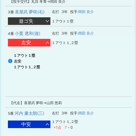
【投手交代】丸目 冬青→岡田 良介
喜屋武 夢咲(右)
右打
3年
投手:
岡田 良介
3番
遊ゴ失
１アウト１塁
小栗 透和(遊)
右打
3年
投手:
岡田 良介
4番
左安
１アウト１,２塁
１アウト１塁
左安
1
１アウト１,２塁
【代走】喜屋武 夢咲→山田 悠莉
河内 廉太朗(三)
右打
3年
投手:
岡田 良介
5番
１アウト１,２塁
中安
+1点
7
-
0