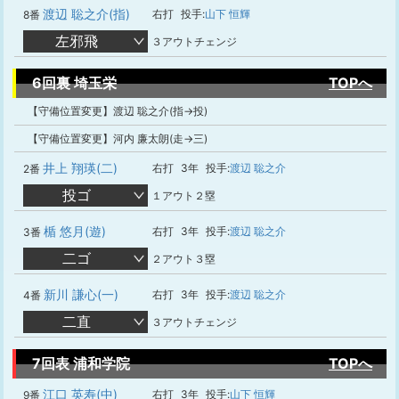
渡辺 聡之介(指)
右打
投手:
山下 恒輝
8番
左邪飛
３アウトチェンジ
6回裏 埼玉栄
TOPへ
【守備位置変更】渡辺 聡之介(指→投)
【守備位置変更】河内 廉太朗(走→三)
井上 翔瑛(二)
右打
3年
投手:
渡辺 聡之介
2番
投ゴ
１アウト２塁
楯 悠月(遊)
右打
3年
投手:
渡辺 聡之介
3番
二ゴ
２アウト３塁
新川 謙心(一)
右打
3年
投手:
渡辺 聡之介
4番
二直
３アウトチェンジ
7回表 浦和学院
TOPへ
江口 英寿(中)
右打
3年
投手:
山下 恒輝
9番