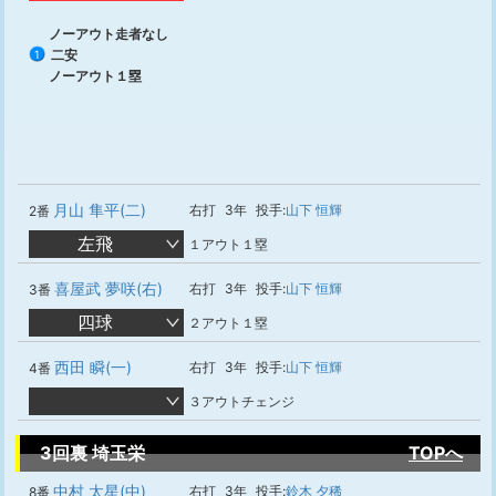
ノーアウト走者なし
二安
1
ノーアウト１塁
月山 隼平(二)
右打
3年
投手:
山下 恒輝
2番
左飛
１アウト１塁
喜屋武 夢咲(右)
右打
3年
投手:
山下 恒輝
3番
四球
２アウト１塁
西田 瞬(一)
右打
3年
投手:
山下 恒輝
4番
３アウトチェンジ
3回裏 埼玉栄
TOPへ
中村 太星(中)
右打
3年
投手:
鈴木 夕稀
8番