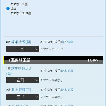
２アウト１塁
左２
1
２アウト２,３塁
篠塚 大雅(捕)
右打
3年
投手:
山下 恒輝
6番
一ゴ
３アウトチェンジ
1回裏 埼玉栄
TOPへ
越前谷 龍之介
1番
右打
3年
投手:
鈴木 夕稀
(左)
左飛
１アウト走者なし
井上 翔瑛(二)
右打
3年
投手:
鈴木 夕稀
2番
三ゴ
２アウト走者なし