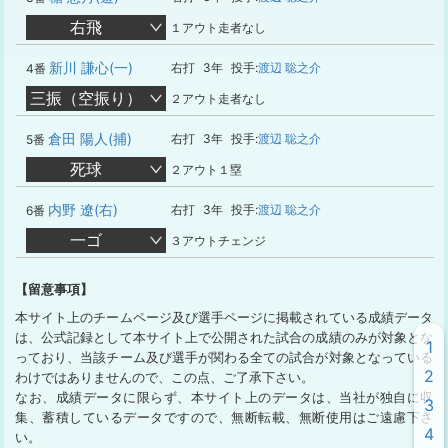
右飛
１アウト走者なし
新川 謙心(一)
右打
3年
投手:
渡辺 聡之介
4番
三振（空振り）
２アウト走者なし
倉田 陽人(捕)
右打
3年
投手:
渡辺 聡之介
5番
死球
２アウト１塁
内野 遼(右)
右打
3年
投手:
渡辺 聡之介
6番
一ゴ
３アウトチェンジ
【留意事項】
本サイト上のチームページ及び選手ページに掲載されている成績データ
は、公式記録として本サイト上で公開された試合の成績のみが対象とな
1
っており、当該チーム及び選手が関わる全ての試合が対象となっている
2
わけではありませんので、この点、ご了承下さい。
なお、成績データに限らず、本サイト上のデータは、当社が独自に収
3
集、蓄積しているデータですので、無断転載、無断使用はご遠慮下さ
4
い。