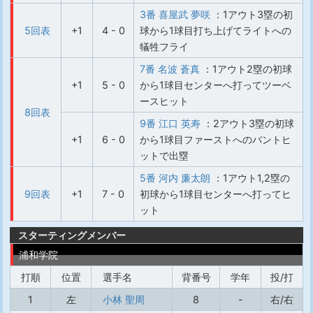
3番 喜屋武 夢咲
：1アウト3塁の初
5回表
+1
4 - 0
球から1球目打ち上げてライトへの
犠牲フライ
7番 名波 蒼真
：1アウト2塁の初球
+1
5 - 0
から1球目センターへ打ってツーベ
ースヒット
8回表
9番 江口 英寿
：2アウト3塁の初球
+1
6 - 0
から1球目ファーストへのバントヒ
ットで出塁
5番 河内 廉太朗
：1アウト1,2塁の
9回表
+1
7 - 0
初球から1球目センターへ打ってヒ
ット
スターティングメンバー
浦和学院
打順
位置
選手名
背番号
学年
投/打
1
左
小林 聖周
8
-
右/右