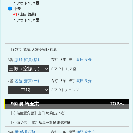
１アウト１,２塁
中安
1
+1
(山田 悠莉)
１アウト１,２塁
【代打】篠塚 大雅→濵野 裕真
濵野 裕真(指)
右打
3年
投手:
岡田 良介
6番
三振（空振り）
２アウト１,２塁
名波 蒼真(一)
右打
3年
投手:
岡田 良介
7番
中飛
３アウトチェンジ
9回裏 埼玉栄
TOPへ
【守備位置変更】山田 悠莉(走→右)
【守備交代】濵野 裕真→齋藤 廉武(捕)
楯 悠月(遊)
右打
3年
投手:
渡辺 聡之介
3番