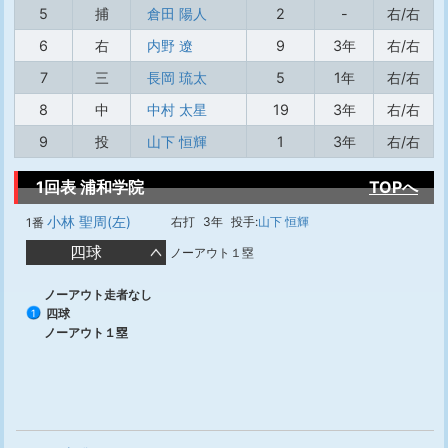
5
捕
倉田 陽人
2
-
右/右
6
右
内野 遼
9
3年
右/右
7
三
長岡 琉太
5
1年
右/右
8
中
中村 太星
19
3年
右/右
9
投
山下 恒輝
1
3年
右/右
1回表 浦和学院
TOPへ
小林 聖周(左)
右打
3年
投手:
山下 恒輝
1番
四球
ノーアウト１塁
ノーアウト走者なし
四球
1
ノーアウト１塁