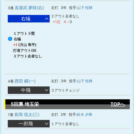
喜屋武 夢咲(右)
右打
3年
投手:
山下 恒輝
3番
２アウト走者なし
右犠
+1点
4
-
0
１アウト３塁
右犠
1
+1
(月山 隼平)
打者アウト(9)
２アウト走者なし
西田 瞬(一)
右打
3年
投手:
山下 恒輝
4番
中飛
３アウトチェンジ
5回裏 埼玉栄
TOPへ
長岡 琉太(三)
右打
2年
投手:
鈴木 夕稀
7番
一邪飛
１アウト走者なし