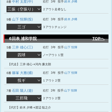
中村 太星(中)
右打
3年
投手:
鈴木 夕稀
8番
三振（空振り）
２アウト走者なし
山下 恒輝(投)
右打
3年
投手:
鈴木 夕稀
9番
三ゴ
３アウトチェンジ
6回表 浦和学院
TOPへ
三井 雄心(三)
右打
3年
投手:
山下 恒輝
5番
四球
ノーアウト１塁
【代走】三井 雄心→河内 廉太朗
篠塚 大雅(捕)
右打
3年
投手:
山下 恒輝
6番
投ギ
１アウト２塁
石田 陽人(遊)
右打
2年
投手:
山下 恒輝
7番
三邪飛
２アウト２塁
【代打】鈴木 夕稀→渡辺 聡之介