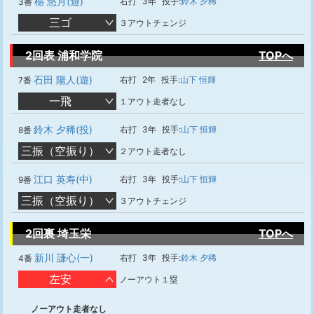
楯 悠月(遊)
右打
3年
投手:
鈴木 夕稀
3番
三ゴ
３アウトチェンジ
2回表 浦和学院
TOPへ
石田 陽人(遊)
右打
2年
投手:
山下 恒輝
7番
一飛
１アウト走者なし
鈴木 夕稀(投)
右打
3年
投手:
山下 恒輝
8番
三振（空振り）
２アウト走者なし
江口 英寿(中)
右打
3年
投手:
山下 恒輝
9番
三振（空振り）
３アウトチェンジ
2回裏 埼玉栄
TOPへ
新川 謙心(一)
右打
3年
投手:
鈴木 夕稀
4番
左安
ノーアウト１塁
ノーアウト走者なし