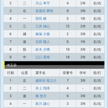
2
二
月山 隼平
4
2年
右/右
3
右
喜屋武 夢咲
9
3年
右/右
4
一
西田 瞬
5
1年
右/右
5
三
三井 雄心
15
2年
右/右
6
捕
篠塚 大雅
2
3年
右/右
7
遊
石田 陽人
6
1年
右/右
8
投
鈴木 夕稀
19
3年
右/右
9
中
江口 英寿
18
3年
右/右
埼玉栄
打順
位置
選手名
背番号
学年
投/打
1
左
越前谷 龍之介
7
3年
右/右
2
二
井上 翔瑛
4
-
右/右
3
遊
楯 悠月
6
3年
右/右
4
一
新川 謙心
3
3年
右/右