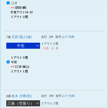
二ゴ
1
+1
(西田 瞬)
打者アウト(4-3)
１アウト３塁
石田 陽人(遊)
右打
2年
投手:
山下 恒輝
7番
１アウト１塁
中安
+1点
3
-
0
１アウト３塁
中安
1
+1
(三井 雄心)
１アウト１塁
鈴木 夕稀(投)
右打
3年
投手:
山下 恒輝
8番
三振（空振り）
２アウト２塁