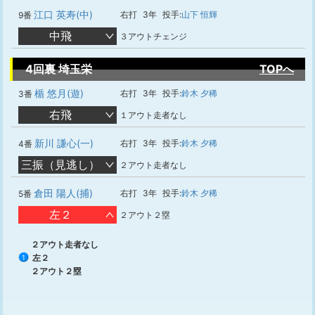
江口 英寿(中)
右打
3年
投手:
山下 恒輝
9番
中飛
３アウトチェンジ
4回裏 埼玉栄
TOPへ
楯 悠月(遊)
右打
3年
投手:
鈴木 夕稀
3番
右飛
１アウト走者なし
新川 謙心(一)
右打
3年
投手:
鈴木 夕稀
4番
三振（見逃し）
２アウト走者なし
倉田 陽人(捕)
右打
3年
投手:
鈴木 夕稀
5番
左２
２アウト２塁
２アウト走者なし
左２
1
２アウト２塁