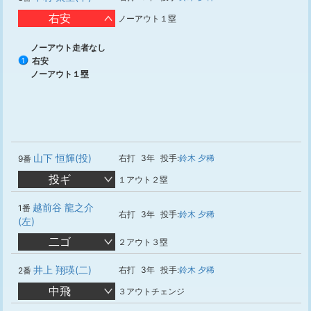
右安
ノーアウト１塁
ノーアウト走者なし
右安
1
ノーアウト１塁
山下 恒輝(投)
右打
3年
投手:
鈴木 夕稀
9番
投ギ
１アウト２塁
越前谷 龍之介
1番
右打
3年
投手:
鈴木 夕稀
(左)
二ゴ
２アウト３塁
井上 翔瑛(二)
右打
3年
投手:
鈴木 夕稀
2番
中飛
３アウトチェンジ