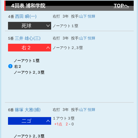
4回表 浦和学院
TOPへ
西田 瞬(一)
右打
3年
投手:
山下 恒輝
4番
死球
ノーアウト１塁
三井 雄心(三)
右打
3年
投手:
山下 恒輝
5番
右２
ノーアウト２,３塁
ノーアウト１塁
右２
1
ノーアウト２,３塁
篠塚 大雅(捕)
右打
3年
投手:
山下 恒輝
6番
１アウト３塁
二ゴ
+1点
2
-
0
ノーアウト２,３塁