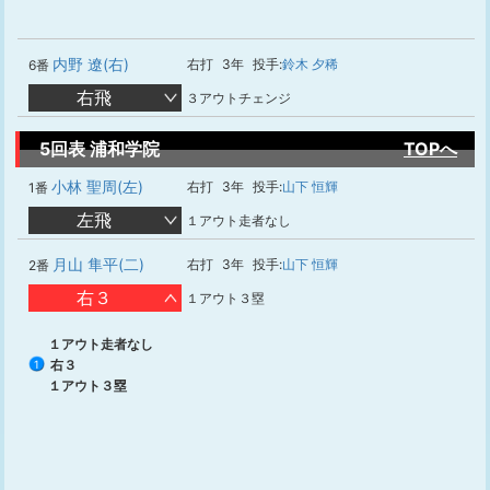
内野 遼(右)
右打
3年
投手:
鈴木 夕稀
6番
右飛
３アウトチェンジ
5回表 浦和学院
TOPへ
小林 聖周(左)
右打
3年
投手:
山下 恒輝
1番
左飛
１アウト走者なし
月山 隼平(二)
右打
3年
投手:
山下 恒輝
2番
右３
１アウト３塁
１アウト走者なし
右３
1
１アウト３塁