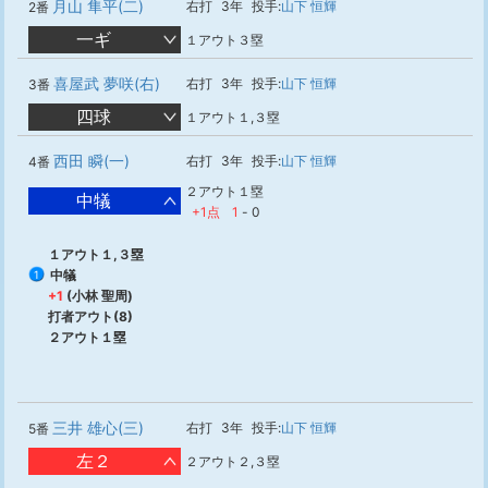
月山 隼平(二)
右打
3年
投手:
山下 恒輝
2番
一ギ
１アウト３塁
喜屋武 夢咲(右)
右打
3年
投手:
山下 恒輝
3番
四球
１アウト１,３塁
西田 瞬(一)
右打
3年
投手:
山下 恒輝
4番
２アウト１塁
中犠
+1点
1
-
0
１アウト１,３塁
中犠
1
+1
(小林 聖周)
打者アウト(8)
２アウト１塁
三井 雄心(三)
右打
3年
投手:
山下 恒輝
5番
左２
２アウト２,３塁