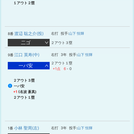
１アウト２塁
渡辺 聡之介(投)
右打
投手:
山下 恒輝
8番
二ゴ
２アウト３塁
江口 英寿(中)
右打
3年
投手:
山下 恒輝
9番
２アウト１塁
一バ安
+1点
6
-
0
２アウト３塁
一バ安
1
+1
(名波 蒼真)
２アウト１塁
小林 聖周(左)
右打
3年
投手:
山下 恒輝
1番