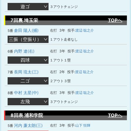
遊ゴ
３アウトチェンジ
7回裏 埼玉栄
TOPへ
倉田 陽人(捕)
右打
3年
投手:
渡辺 聡之介
5番
三振（空振り）
１アウト走者なし
内野 遼(右)
右打
3年
投手:
渡辺 聡之介
6番
四球
１アウト１塁
長岡 琉太(三)
右打
2年
投手:
渡辺 聡之介
7番
二ゴ
２アウト３塁
中村 太星(中)
右打
3年
投手:
渡辺 聡之介
8番
左飛
３アウトチェンジ
8回表 浦和学院
TOPへ
河内 廉太朗(三)
右打
3年
投手:
山下 恒輝
5番