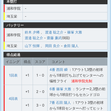
本塁打
浦和学院
-
埼玉栄
-
バッテリー
鈴木 夕稀
、
渡邉 聡之介
-
篠塚 大雅
浦和学院
渡邉 聡之介
-
齋藤 廉武
(9回)
埼玉栄
山下 恒輝
、
岡田 良介
-
倉田 陽人
得点経過
イニング
得点
スコア
コメント
4番 西田 瞬
：1アウト1,3塁の初球
1回表
+1
1 - 0
から1球目打ち上げてセンターへの
犠牲フライ
浦和学院先制
6番 篠塚 大雅
：ランナー2,3塁の初
+1
2 - 0
球から1球目打つもセカンドゴロ
4回表
7番 石田 陽人
：1アウト3塁の初球
+1
3 - 0
から1球目センターへ打ってヒット