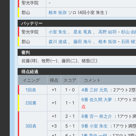
聖光学院
-
郡山
根本 拓弥
ソロ (4回小室 朱生 )
バッテリー
聖光学院
小室 朱生
、
星名 竜真
、
高野 結羽
-
杉山 由
郡山
森川 凌成
、
藤田 海斗
、
根本 拓弥
-
石田 櫂
審判
佐藤(球)、牧野(一)、藤田(二)、猪股(三)
得点経過
イニング
得点
スコア
コメント
1回表
+1
1 - 0
4番 三好 元気
：2アウト2
6番 佐久間 大夢
：1アウト
2回裏
+1
1 - 1
点
+1
2 - 1
8番 宮一 柊之介
：1アウト
3回表
+3
5 - 1
9番 小室 朱生
：1アウト満
+1
6 - 1
1番 髙中 一樹
：1アウト3塁