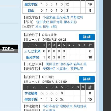
聖光学院
1
0
5
1
0
12
19
郡山
0
1
0
1
0
3
5
【聖光学院】
小室朱生
星名竜真
高野結羽
【郡山】
森川凌成
藤田海斗
根本拓弥
[本塁打]
根本 拓弥（郡）
【
試合終了
】
◇準々決勝
詳 細
◇開始 7/21 09:28
5回コールド
チーム
1
2
3
4
5
6
7
8
9
計
TOPへ
ふたば未来
0
0
0
0
0
0
聖光学院
1
0
3
6
X
10
【ふたば未来】
岡田琉音
瀬谷蒼羽
箱﨑正義
【聖光学院】
安斎叶悟
小室朱生
高野結羽
【
試合終了
】
◇３回戦
詳 細
◇開始 7/18 08:59
5回コールド
チーム
1
2
3
4
5
6
7
8
9
計
学法福島
0
0
0
0
0
0
聖光学院
1
4
2
0
3x
10
【学法福島】
小野寺奏雷
増尾柚太
菊地雅哉
【聖光学院】
星名竜真