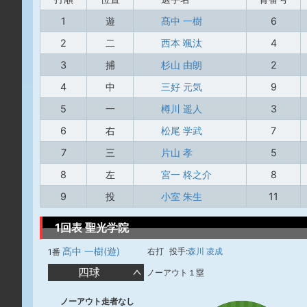
1
遊
髙中 一樹
6
2
二
西本 颯汰
4
3
捕
杉山 由朗
2
4
中
三好 元気
9
5
一
樽川 遥人
3
6
右
松尾 学武
7
7
三
片山 孝
5
8
左
宮一 柊之介
8
9
投
小室 朱生
11
1回表 聖光学院
髙中 一樹(遊)
右打
投手:
森川 凌成
1番
四球
ノーアウト１塁
ノーアウト走者なし