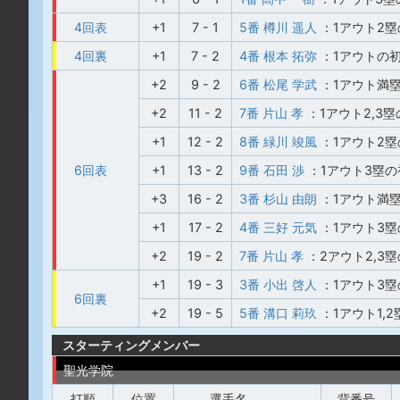
4回表
+1
7 - 1
5番 樽川 遥人
：1アウト2
4回裏
+1
7 - 2
4番 根本 拓弥
：1アウトの
+2
9 - 2
6番 松尾 学武
：1アウト満
+2
11 - 2
7番 片山 孝
：1アウト2,3
+1
12 - 2
8番 緑川 竣風
：1アウト2
6回表
+1
13 - 2
9番 石田 渉
：1アウト3塁
+3
16 - 2
3番 杉山 由朗
：1アウト満
+1
17 - 2
4番 三好 元気
：1アウト3
+2
19 - 2
7番 片山 孝
：2アウト2,3
+1
19 - 3
3番 小出 啓人
：1アウト3
6回裏
+2
19 - 5
5番 溝口 莉玖
：1アウト1,
スターティングメンバー
聖光学院
打順
位置
選手名
背番号