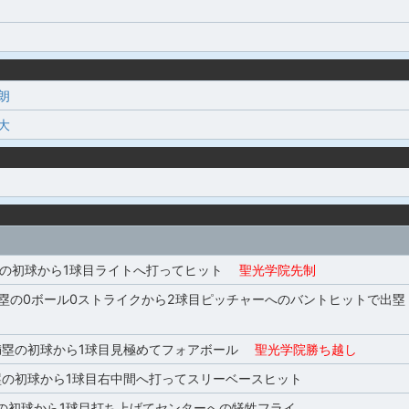
朗
大
塁の初球から1球目ライトへ打ってヒット
聖光学院先制
3塁の0ボール0ストライクから2球目ピッチャーへのバントヒットで出塁
満塁の初球から1球目見極めてフォアボール
聖光学院勝ち越し
塁の初球から1球目右中間へ打ってスリーベースヒット
の初球から1球目打ち上げてセンターへの犠牲フライ