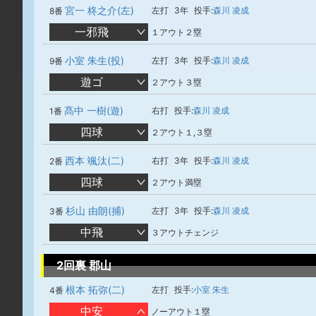
宮一 柊之介(左)
左打
3年
投手:
森川 凌成
8番
一邪飛
１アウト２塁
小室 朱生(投)
左打
3年
投手:
森川 凌成
9番
遊ゴ
２アウト３塁
髙中 一樹(遊)
右打
投手:
森川 凌成
1番
四球
２アウト１,３塁
西本 颯汰(二)
右打
3年
投手:
森川 凌成
2番
四球
２アウト満塁
杉山 由朗(捕)
左打
3年
投手:
森川 凌成
3番
中飛
３アウトチェンジ
2回裏 郡山
根本 拓弥(二)
左打
投手:
小室 朱生
4番
中安
ノーアウト１塁