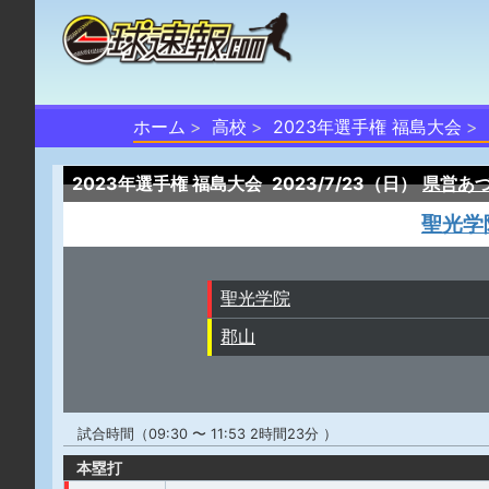
ホーム
高校
2023年選手権 福島大会
2023年選手権 福島大会
2023/7/23（日）
県営あ
聖光学
聖光学院
郡山
試合時間（09:30 〜 11:53 2時間23分 ）
本塁打