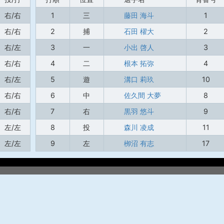
右/右
1
三
藤田 海斗
1
右/右
2
捕
石田 櫂大
2
右/左
3
一
小出 啓人
3
右/右
4
二
根本 拓弥
4
右/左
5
遊
溝口 莉玖
10
右/右
6
中
佐久間 大夢
8
右/右
7
右
黒羽 悠斗
9
左/左
8
投
森川 凌成
11
左/左
9
左
栁沼 有志
17