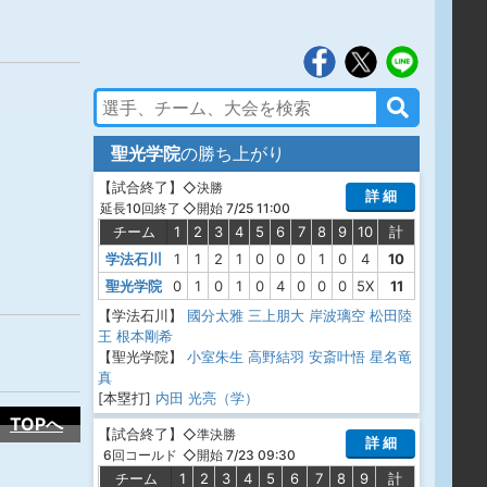
聖光学院
の勝ち上がり
【
試合終了
】
◇決勝
詳 細
◇開始 7/25 11:00
延長10回終了
チーム
1
2
3
4
5
6
7
8
9
10
計
学法石川
1
1
2
1
0
0
0
1
0
4
10
聖光学院
0
1
0
1
0
4
0
0
0
5X
11
【学法石川】
國分太雅
三上朋大
岸波璃空
松田陸
王
根本剛希
【聖光学院】
小室朱生
高野結羽
安斎叶悟
星名竜
真
[本塁打]
内田 光亮（学）
TOPへ
【
試合終了
】
◇準決勝
詳 細
◇開始 7/23 09:30
6回コールド
チーム
1
2
3
4
5
6
7
8
9
計