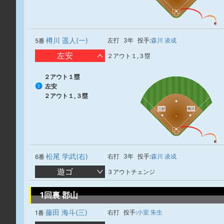
樽川 遥人(一)
左打
3年
投手:
森川 凌成
5番
左安
２アウト１,３塁
２アウト１塁
左安
1
２アウト１,３塁
三好
樽川
松尾 学武(右)
右打
3年
投手:
森川 凌成
6番
遊ゴ
３アウトチェンジ
1回裏 郡山
藤田 海斗(三)
右打
投手:
小室 朱生
1番