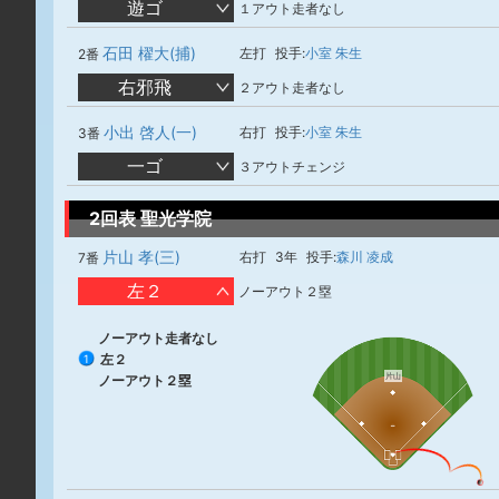
遊ゴ
１アウト走者なし
石田 櫂大(捕)
左打
投手:
小室 朱生
2番
右邪飛
２アウト走者なし
小出 啓人(一)
右打
投手:
小室 朱生
3番
一ゴ
３アウトチェンジ
2回表 聖光学院
片山 孝(三)
右打
3年
投手:
森川 凌成
7番
左２
ノーアウト２塁
ノーアウト走者なし
左２
1
片山
ノーアウト２塁