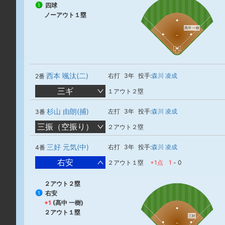
四球
1
ノーアウト１塁
髙中 一樹
西本 颯汰(二)
右打
3年
投手:
森川 凌成
2番
三ギ
１アウト２塁
杉山 由朗(捕)
左打
3年
投手:
森川 凌成
3番
三振（空振り）
２アウト２塁
三好 元気(中)
右打
3年
投手:
森川 凌成
4番
右安
２アウト１塁
+1点
1
-
0
２アウト２塁
右安
1
+1
(髙中 一樹)
２アウト１塁
三好