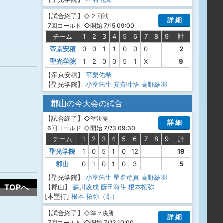
【
試合終了
】
◇２回戦
詳 細
◇開始 7/15 09:00
7回コールド
チーム
1
2
3
4
5
6
7
8
9
計
帝京安積
0
0
1
1
0
0
0
2
聖光学院
1
2
0
0
5
1
X
9
【帝京安積】
平栗佑希
【聖光学院】
小室朱生
安齋叶悟
高野結羽
郡山
の今大会の試合
【
試合終了
】
◇準決勝
詳 細
◇開始 7/23 09:30
6回コールド
チーム
1
2
3
4
5
6
7
8
9
計
聖光学院
1
0
5
1
0
12
19
郡山
0
1
0
1
0
3
5
【聖光学院】
小室朱生
星名竜真
高野結羽
TOPへ
【郡山】
森川凌成
藤田海斗
根本拓弥
[本塁打]
根本 拓弥（郡）
【
試合終了
】
◇準々決勝
詳 細
◇開始 7/22 10:00
7回コールド