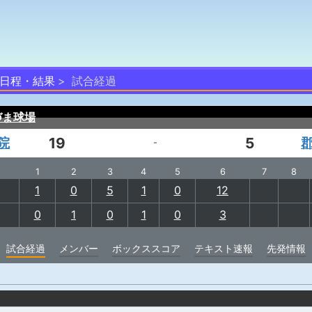
日程・結果
試合経過
づま球場
院
19
5
-
1
2
3
4
5
6
7
8
1
0
5
1
0
12
0
1
0
1
0
3
試合経過
メンバー
ボックススコア
テキスト速報
先発情報