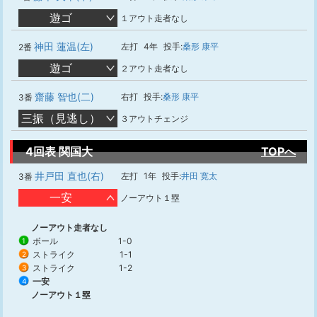
遊ゴ
１アウト走者なし
神田 蓮温(左)
左打
4年
投手:
桑形 康平
2番
遊ゴ
２アウト走者なし
齋藤 智也(二)
右打
投手:
桑形 康平
3番
三振（見逃し）
３アウトチェンジ
4回表 関国大
TOPへ
井戸田 直也(右)
左打
1年
投手:
井田 寛太
3番
一安
ノーアウト１塁
ノーアウト走者なし
ボール
1-0
1
ストライク
1-1
2
ストライク
1-2
3
一安
4
ノーアウト１塁