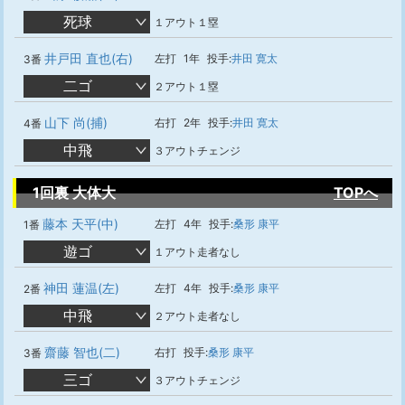
死球
１アウト１塁
井戸田 直也(右)
左打
1年
投手:
井田 寛太
3番
二ゴ
２アウト１塁
山下 尚(捕)
右打
2年
投手:
井田 寛太
4番
中飛
３アウトチェンジ
1回裏 大体大
TOPへ
藤本 天平(中)
左打
4年
投手:
桑形 康平
1番
遊ゴ
１アウト走者なし
神田 蓮温(左)
左打
4年
投手:
桑形 康平
2番
中飛
２アウト走者なし
齋藤 智也(二)
右打
投手:
桑形 康平
3番
三ゴ
３アウトチェンジ