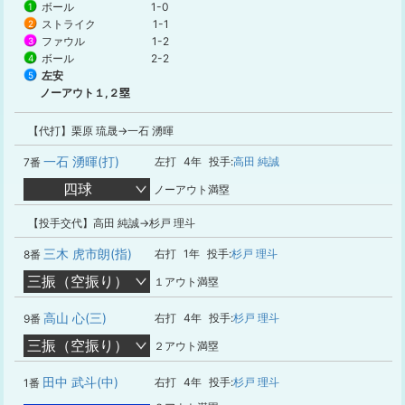
ボール
1-0
1
ストライク
1-1
2
ファウル
1-2
3
ボール
2-2
4
左安
5
ノーアウト１,２塁
【代打】栗原 琉晟→一石 湧暉
一石 湧暉(打)
左打
4年
投手:
高田 純誠
7番
四球
ノーアウト満塁
【投手交代】高田 純誠→杉戸 理斗
三木 虎市朗(指)
右打
1年
投手:
杉戸 理斗
8番
三振（空振り）
１アウト満塁
高山 心(三)
右打
4年
投手:
杉戸 理斗
9番
三振（空振り）
２アウト満塁
田中 武斗(中)
右打
4年
投手:
杉戸 理斗
1番