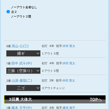
ノーアウト走者なし
左２
1
ノーアウト２塁
高山 心(三)
右打
4年
投手:
井田 寛太
9番
捕ギ
１アウト３塁
田中 武斗(中)
右打
4年
投手:
井田 寛太
1番
三振（空振り）
２アウト３塁
山添 倭茄(二)
左打
2年
投手:
井田 寛太
2番
二ゴ
３アウトチェンジ
3回裏 大体大
TOPへ
藤本 天平(中)
左打
4年
投手:
桑形 康平
1番