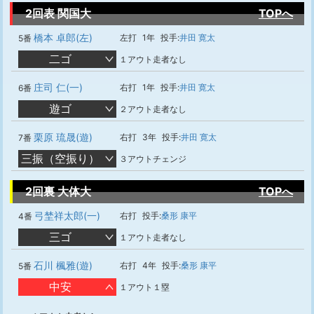
2回表 関国大
TOPへ
橋本 卓郎(左)
左打
1年
投手:
井田 寛太
5番
二ゴ
１アウト走者なし
庄司 仁(一)
右打
1年
投手:
井田 寛太
6番
遊ゴ
２アウト走者なし
栗原 琉晟(遊)
右打
3年
投手:
井田 寛太
7番
三振（空振り）
３アウトチェンジ
2回裏 大体大
TOPへ
弓埜祥太郎(一)
右打
投手:
桑形 康平
4番
三ゴ
１アウト走者なし
石川 楓雅(遊)
右打
4年
投手:
桑形 康平
5番
中安
１アウト１塁