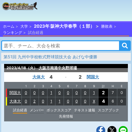
2023年 阪神大学春季（１部）
ホーム
大学
勝敗表
ランキング
試合経過
第51回 九州中学校軟式野球競技大会 あげな中優勝
2023/4/18（火）
大阪市南港中央野球場
4
2
大体大
関国大
-
1
2
3
4
5
6
7
8
9
計
H
E
2
関国大
0
0
0
1
0
0
0
0
1
7
0
4
大体大
0
2
0
1
1
0
0
0
X
6
0
試合経過
メンバー
ボックススコア
テキスト速報
スコアブック
先発情報