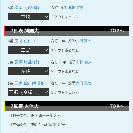
松本 元輝(捕)
右打
投手:
桑形 康平
8番
中飛
３アウトチェンジ
7回表 関国大
TOPへ
庄司 仁(一)
右打
1年
投手:
井田 寛太
6番
二ゴ
１アウト走者なし
栗原 琉晟(遊)
右打
3年
投手:
井田 寛太
7番
左飛
２アウト走者なし
三木 虎市朗(指)
右打
1年
投手:
井田 寛太
8番
三振（空振り）
３アウトチェンジ
7回裏 大体大
TOPへ
【投手交代】桑形 康平→谷 大和
【守備交代】庄司 仁→杉浦 玲吏(一)