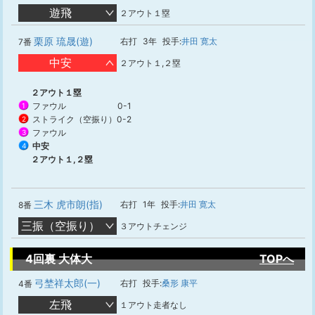
遊飛
２アウト１塁
栗原 琉晟(遊)
右打
3年
投手:
井田 寛太
7番
中安
２アウト１,２塁
２アウト１塁
ファウル
0-1
1
ストライク（空振り）
0-2
2
ファウル
3
中安
4
２アウト１,２塁
三木 虎市朗(指)
右打
1年
投手:
井田 寛太
8番
三振（空振り）
３アウトチェンジ
4回裏 大体大
TOPへ
弓埜祥太郎(一)
右打
投手:
桑形 康平
4番
左飛
１アウト走者なし