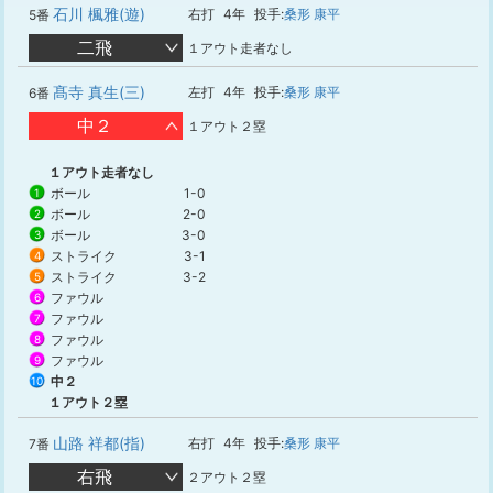
石川 楓雅(遊)
右打
4年
投手:
桑形 康平
5番
二飛
１アウト走者なし
髙寺 真生(三)
左打
4年
投手:
桑形 康平
6番
中２
１アウト２塁
１アウト走者なし
ボール
1-0
1
ボール
2-0
2
ボール
3-0
3
ストライク
3-1
4
ストライク
3-2
5
ファウル
6
ファウル
7
ファウル
8
ファウル
9
中２
10
１アウト２塁
山路 祥都(指)
右打
4年
投手:
桑形 康平
7番
右飛
２アウト２塁