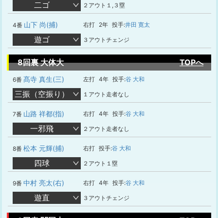
二ゴ
２アウト１,３塁
山下 尚(捕)
右打
2年
投手:
井田 寛太
4番
遊ゴ
３アウトチェンジ
8回裏 大体大
TOPへ
髙寺 真生(三)
左打
4年
投手:
谷 大和
6番
三振（空振り）
１アウト走者なし
山路 祥都(指)
右打
4年
投手:
谷 大和
7番
一邪飛
２アウト走者なし
松本 元輝(捕)
右打
投手:
谷 大和
8番
四球
２アウト１塁
中村 亮太(右)
右打
4年
投手:
谷 大和
9番
遊直
３アウトチェンジ