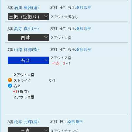
石川 楓雅(遊)
右打
4年
投手:
桑形 康平
5番
三振（空振り）
２アウト走者なし
髙寺 真生(三)
左打
4年
投手:
桑形 康平
6番
四球
２アウト１塁
山路 祥都(指)
右打
4年
投手:
桑形 康平
7番
２アウト２塁
右２
+1点
3
-
1
２アウト１塁
ストライク
0-1
1
右２
2
+1
(高 寺)
２アウト２塁
松本 元輝(捕)
右打
投手:
桑形 康平
8番
三直
３アウトチェンジ