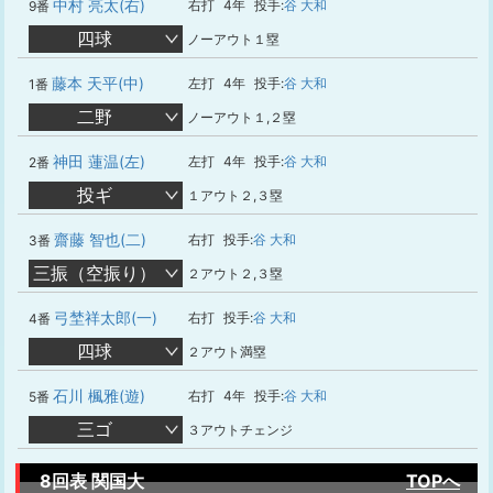
中村 亮太(右)
右打
4年
投手:
谷 大和
9番
四球
ノーアウト１塁
藤本 天平(中)
左打
4年
投手:
谷 大和
1番
二野
ノーアウト１,２塁
神田 蓮温(左)
左打
4年
投手:
谷 大和
2番
投ギ
１アウト２,３塁
齋藤 智也(二)
右打
投手:
谷 大和
3番
三振（空振り）
２アウト２,３塁
弓埜祥太郎(一)
右打
投手:
谷 大和
4番
四球
２アウト満塁
石川 楓雅(遊)
右打
4年
投手:
谷 大和
5番
三ゴ
３アウトチェンジ
8回表 関国大
TOPへ