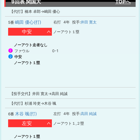
9回表 関国大
TOPへ
【代打】橋本 卓郎→嶋田 優心
嶋田 優心(打)
右打
4年
投手:
井田 寛太
5番
中安
ノーアウト１塁
ノーアウト走者なし
ファウル
0-1
1
中安
2
ノーアウト１塁
【投手交代】井田 寛太→高田 純誠
【代打】杉浦 玲吏→木谷 颯
木谷 颯(打)
左打
4年
投手:
高田 純誠
6番
左安
ノーアウト１,２塁
ノーアウト１塁