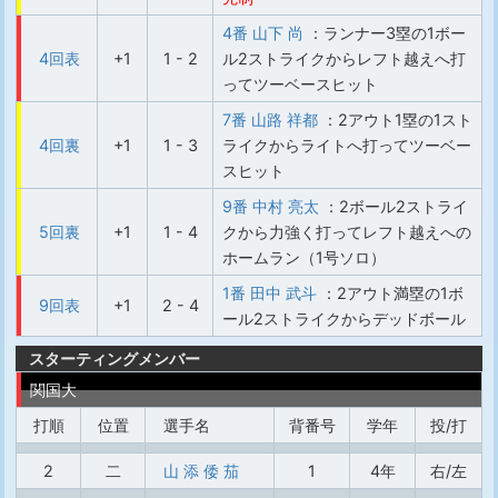
4番 山下 尚
：ランナー3塁の1ボー
4回表
+1
1 - 2
ル2ストライクからレフト越えへ打
ってツーベースヒット
7番 山路 祥都
：2アウト1塁の1スト
4回裏
+1
1 - 3
ライクからライトへ打ってツーベー
スヒット
9番 中村 亮太
：2ボール2ストライ
5回裏
+1
1 - 4
クから力強く打ってレフト越えへの
ホームラン（1号ソロ）
1番 田中 武斗
：2アウト満塁の1ボ
9回表
+1
2 - 4
ール2ストライクからデッドボール
スターティングメンバー
関国大
打順
位置
選手名
背番号
学年
投/打
2
二
山 添 倭 茄
1
4年
右/左