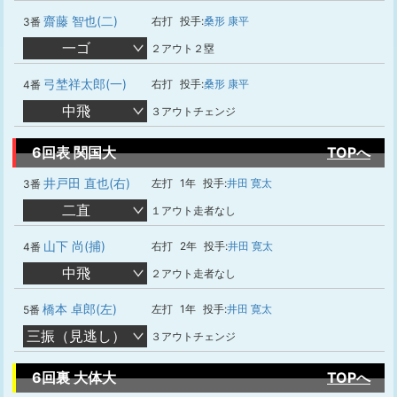
齋藤 智也(二)
右打
投手:
桑形 康平
3番
一ゴ
２アウト２塁
弓埜祥太郎(一)
右打
投手:
桑形 康平
4番
中飛
３アウトチェンジ
6回表 関国大
TOPへ
井戸田 直也(右)
左打
1年
投手:
井田 寛太
3番
二直
１アウト走者なし
山下 尚(捕)
右打
2年
投手:
井田 寛太
4番
中飛
２アウト走者なし
橋本 卓郎(左)
左打
1年
投手:
井田 寛太
5番
三振（見逃し）
３アウトチェンジ
6回裏 大体大
TOPへ