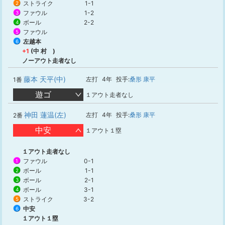
ストライク
1-1
2
ファウル
1-2
3
ボール
2-2
4
ファウル
5
左越本
6
+1
(中 村 )
ノーアウト走者なし
藤本 天平(中)
左打
4年
投手:
桑形 康平
1番
遊ゴ
１アウト走者なし
神田 蓮温(左)
左打
4年
投手:
桑形 康平
2番
中安
１アウト１塁
１アウト走者なし
ファウル
0-1
1
ボール
1-1
2
ボール
2-1
3
ボール
3-1
4
ストライク
3-2
5
中安
6
１アウト１塁