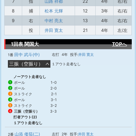
7
指
山路 祥都
22
4年
右/右
8
捕
松本 元輝
12
3年
右/右
9
右
中村 亮太
13
4年
右/右
投
井田 寛太
21
4年
左/左
1回表 関国大
TOPへ
田中 武斗(中)
右打
4年
投手:
井田 寛太
1番
三振（空振り）
１アウト走者なし
ノーアウト走者なし
ボール
1-0
1
ボール
2-0
2
ストライク
2-1
3
ボール
3-1
4
ストライク
3-2
5
三振（空振り）
3-3
6
打者アウト(2)
１アウト走者なし
山添 倭茄(二)
左打
2年
投手:
井田 寛太
2番