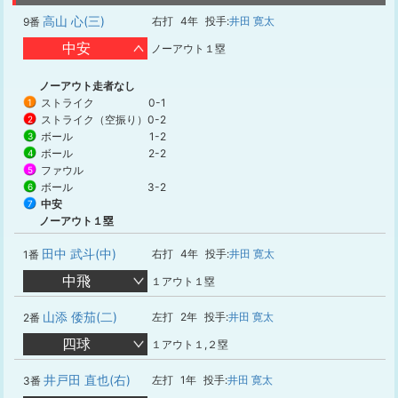
高山 心(三)
右打
4年
投手:
井田 寛太
9番
中安
ノーアウト１塁
ノーアウト走者なし
ストライク
0-1
1
ストライク（空振り）
0-2
2
ボール
1-2
3
ボール
2-2
4
ファウル
5
ボール
3-2
6
中安
7
ノーアウト１塁
田中 武斗(中)
右打
4年
投手:
井田 寛太
1番
中飛
１アウト１塁
山添 倭茄(二)
左打
2年
投手:
井田 寛太
2番
四球
１アウト１,２塁
井戸田 直也(右)
左打
1年
投手:
井田 寛太
3番