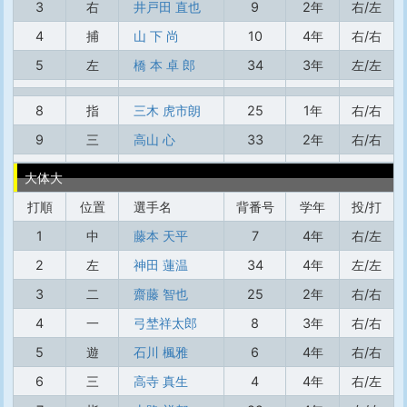
3
右
井戸田 直也
9
2年
右/左
4
捕
山 下 尚
10
4年
右/右
5
左
橋 本 卓 郎
34
3年
左/左
8
指
三木 虎市朗
25
1年
右/右
9
三
高山 心
33
2年
右/右
大体大
打順
位置
選手名
背番号
学年
投/打
1
中
藤本 天平
7
4年
右/左
2
左
神田 蓮温
34
4年
左/左
3
二
齋藤 智也
25
2年
右/右
4
一
弓埜祥太郎
8
3年
右/右
5
遊
石川 楓雅
6
4年
右/右
6
三
高寺 真生
4
4年
右/左