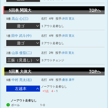
5回表 関国大
TOPへ
高山 心(三)
右打
4年
投手:
井田 寛太
9番
遊ゴ
１アウト走者なし
田中 武斗(中)
右打
4年
投手:
井田 寛太
1番
遊ゴ
２アウト走者なし
山添 倭茄(二)
左打
2年
投手:
井田 寛太
2番
三振（見逃し）
３アウトチェンジ
5回裏 大体大
TOPへ
中村 亮太(右)
右打
4年
投手:
桑形 康平
9番
ノーアウト走者なし
左越本
+1点
4
-
1
ノーアウト走者なし
ボール
1-0
1