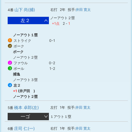
山下 尚(捕)
右打
2年
投手:
井田 寛太
4番
ノーアウト２塁
左２
+1点
2
-
1
ノーアウト１塁
ストライク
0-1
1
ボーク
ボ
ボーク
ノーアウト２塁
ファウル
0-2
2
ボール
1-2
3
捕逸
ノーアウト３塁
左２
4
+1
(井戸田 )
ノーアウト２塁
橋本 卓郎(左)
左打
1年
投手:
井田 寛太
5番
一ゴ
１アウト１塁
庄司 仁(一)
右打
1年
投手:
井田 寛太
6番