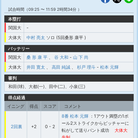
試合時間（09:25 〜 11:59 2時間34分 ）
本塁打
関国大
-
大体大
中村 亮太
ソロ (5回桑形 康平 )
バッテリー
関国大
桑 形 康 平
、
谷 大和
-
山 下 尚
大体大
井田 寛太
、
高田 純誠
、
杉戸 理斗
-
松本 元輝
審判
和田(球)、大都(一)、田中(二)、小泉(三)
得点経過
イニング
得点
スコア
コメント
8番 松本 元輝
：1アウト満塁の1ボ
ール2ストライクからピッチャーに
2回裏
+2
0 - 2
転がして送りバント成功
大体大
先制