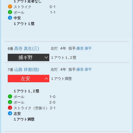
１アウト走者なし
ストライク
0-1
1
ボール
1-1
2
中安
3
１アウト１塁
髙寺 真生(三)
左打
4年
投手:
桑形 康平
6番
捕ギ野
１アウト１,２塁
山路 祥都(指)
右打
4年
投手:
桑形 康平
7番
左安
１アウト満塁
１アウト１,２塁
ボール
1-0
1
ボール
2-0
2
ストライク（空振り）
2-1
3
左安
4
１アウト満塁