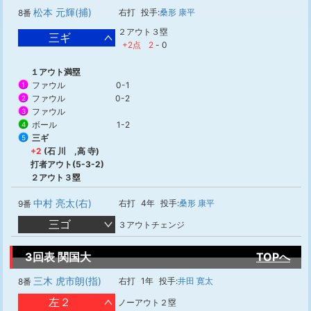
松本 元輝(捕)
右打
投手:
桑形 康平
8番
２アウト３塁
三ギ
+2点
2
-
0
１アウト満塁
ファウル
0-1
1
ファウル
0-2
2
ファウル
3
ボール
1-2
4
三ギ
5
+2
(石 川 ,高 寺)
打者アウト(5-3-2)
２アウト３塁
中村 亮太(右)
右打
4年
投手:
桑形 康平
9番
三ゴ
３アウトチェンジ
3回表 関国大
TOPへ
三木 虎市朗(指)
右打
1年
投手:
井田 寛太
8番
左２
ノーアウト２塁