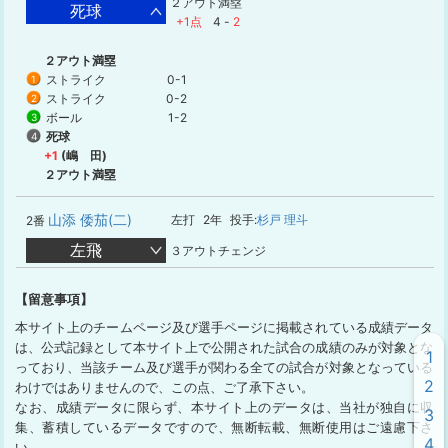
２アウト満塁
死球
+1点
4
-
2
２アウト満塁
ストライク
0-1
1
ストライク
0-2
2
ボール
1-2
3
死球
4
+1
(嶋 田)
２アウト満塁
山添 倭茄(二)
左打
2年
投手:
杉戸 理斗
2番
左飛
３アウトチェンジ
【留意事項】
本サイト上のチームページ及び選手ページに掲載されている成績データ
は、公式記録として本サイト上で公開された試合の成績のみが対象とな
1
っており、当該チーム及び選手が関わる全ての試合が対象となっている
2
わけではありませんので、この点、ご了承下さい。
なお、成績データに限らず、本サイト上のデータは、当社が独自に収
3
集、蓄積しているデータですので、無断転載、無断使用はご遠慮下さ
4
い。