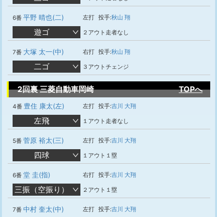
平野 晴也(二)
左打
投手:
秋山 翔
6番
遊ゴ
２アウト走者なし
大塚 太一(中)
右打
投手:
秋山 翔
7番
二ゴ
３アウトチェンジ
2回裏 三菱自動車岡崎
TOPへ
豊住 康太(左)
左打
投手:
吉川 大翔
4番
左飛
１アウト走者なし
菅原 裕太(三)
左打
投手:
吉川 大翔
5番
四球
１アウト１塁
堂 圭(指)
右打
投手:
吉川 大翔
6番
三振（空振り）
２アウト１塁
中村 奎太(中)
左打
投手:
吉川 大翔
7番