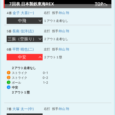
7回表 日本製鉄東海REX
TOPへ
金子 大喜(一)
右打
投手:
秋山 翔
4番
中飛
１アウト走者なし
長南 佳洋(左)
左打
投手:
秋山 翔
5番
三振（空振り）
２アウト走者なし
平野 晴也(二)
左打
投手:
秋山 翔
6番
中安
２アウト１塁
２アウト走者なし
ストライク
0-1
1
ストライク
0-2
2
ボール
1-2
3
中安
4
２アウト１塁
大塚 太一(中)
右打
投手:
秋山 翔
7番