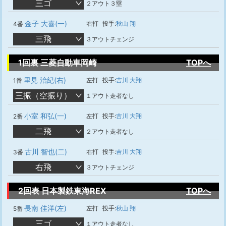
三ゴ
２アウト３塁
金子 大喜(一)
右打
投手:
秋山 翔
4番
三飛
３アウトチェンジ
1回裏 三菱自動車岡崎
TOPへ
里見 治紀(右)
左打
投手:
吉川 大翔
1番
三振（空振り）
１アウト走者なし
小室 和弘(一)
左打
投手:
吉川 大翔
2番
二飛
２アウト走者なし
古川 智也(二)
右打
投手:
吉川 大翔
3番
右飛
３アウトチェンジ
2回表 日本製鉄東海REX
TOPへ
長南 佳洋(左)
左打
投手:
秋山 翔
5番
三ゴ
１アウト走者なし