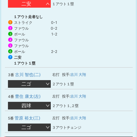
二安
１アウト１塁
１アウト走者なし
ストライク
0-1
1
ファウル
0-2
2
ボール
1-2
3
ファウル
4
ファウル
5
ボール
2-2
6
二安
7
１アウト１塁
古川 智也(二)
右打
投手:
吉川 大翔
3番
二ゴ
２アウト１塁
豊住 康太(左)
左打
投手:
吉川 大翔
4番
四球
２アウト１,２塁
菅原 裕太(三)
左打
投手:
吉川 大翔
5番
二ゴ
３アウトチェンジ