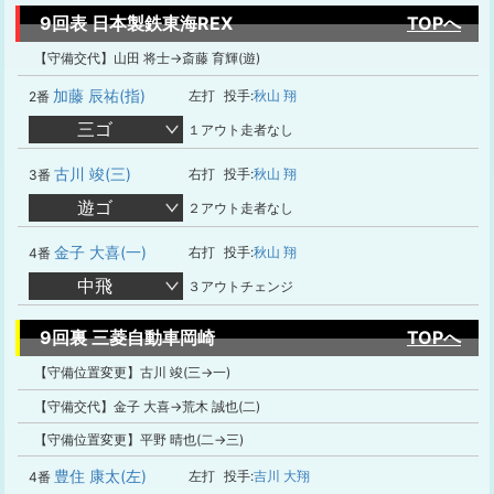
9回表 日本製鉄東海REX
TOPへ
【守備交代】山田 将士→斎藤 育輝(遊)
加藤 辰祐(指)
左打
投手:
秋山 翔
2番
三ゴ
１アウト走者なし
古川 竣(三)
右打
投手:
秋山 翔
3番
遊ゴ
２アウト走者なし
金子 大喜(一)
右打
投手:
秋山 翔
4番
中飛
３アウトチェンジ
9回裏 三菱自動車岡崎
TOPへ
【守備位置変更】古川 竣(三→一)
【守備交代】金子 大喜→荒木 誠也(二)
【守備位置変更】平野 晴也(二→三)
豊住 康太(左)
左打
投手:
吉川 大翔
4番