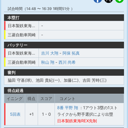
試合時間（14:48 〜 16:39 1時間51分 ）
本塁打
日本製鉄東海REX
-
三菱自動車岡崎
-
バッテリー
日本製鉄東海REX
吉川 大翔
-
阿保 拓真
三菱自動車岡崎
秋山 翔
-
西川 尚希
審判
脇田 守基(球)、池田 貴紀(一)、加藤(二)、吉田 芳時(三)
得点経過
イニング
得点
スコア
コメント
8番 平野 翔
：1アウト3塁の1スト
5回表
+1
1 - 0
ライクから野手選択により出塁
日本製鉄東海REX先制