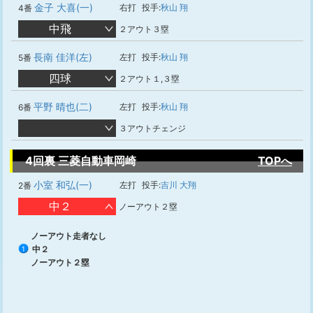
金子 大喜(一)
右打
投手:
秋山 翔
4番
中飛
２アウト３塁
長南 佳洋(左)
左打
投手:
秋山 翔
5番
四球
２アウト１,３塁
平野 晴也(二)
左打
投手:
秋山 翔
6番
３アウトチェンジ
4回裏 三菱自動車岡崎
TOPへ
小室 和弘(一)
左打
投手:
吉川 大翔
2番
中２
ノーアウト２塁
ノーアウト走者なし
中２
1
ノーアウト２塁