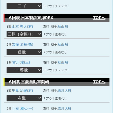
二ゴ
３アウトチェンジ
6回表 日本製鉄東海REX
TOPへ
山本 秀太(右)
左打
投手:
秋山 翔
1番
三振（空振り）
１アウト走者なし
加藤 辰祐(指)
左打
投手:
秋山 翔
2番
遊飛
２アウト走者なし
古川 竣(三)
右打
投手:
秋山 翔
3番
一邪飛
３アウトチェンジ
6回裏 三菱自動車岡崎
TOPへ
里見 治紀(右)
左打
投手:
吉川 大翔
1番
右飛
１アウト走者なし
小室 和弘(一)
左打
投手:
吉川 大翔
2番