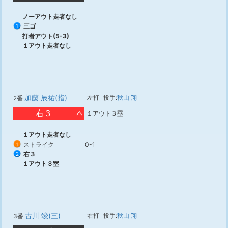
ノーアウト走者なし
三ゴ
1
打者アウト(5-3)
１アウト走者なし
加藤 辰祐(指)
左打
投手:
秋山 翔
2番
右３
１アウト３塁
１アウト走者なし
ストライク
0-1
1
右３
2
１アウト３塁
古川 竣(三)
右打
投手:
秋山 翔
3番