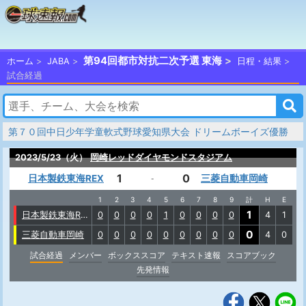
第94回都市対抗二次予選 東海
ホーム
JABA
日程・結果
試合経過
第７０回中日少年学童軟式野球愛知県大会 ドリームボーイズ優勝
2023/5/23（火）
岡崎レッドダイヤモンドスタジアム
1
0
日本製鉄東海REX
三菱自動車岡崎
-
1
2
3
4
5
6
7
8
9
計
H
E
1
日本製鉄東海REX
0
0
0
0
1
0
0
0
0
4
1
0
三菱自動車岡崎
0
0
0
0
0
0
0
0
0
4
0
試合経過
メンバー
ボックススコア
テキスト速報
スコアブック
先発情報