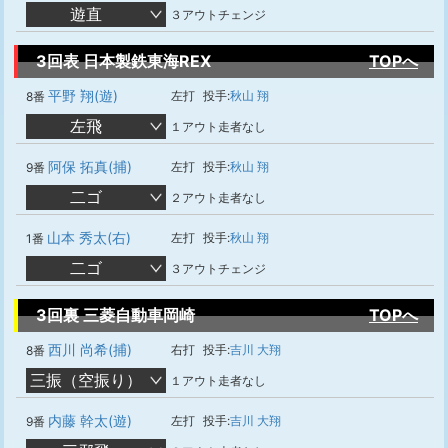
遊直
３アウトチェンジ
3回表 日本製鉄東海REX
TOPへ
平野 翔(遊)
左打
投手:
秋山 翔
8番
左飛
１アウト走者なし
阿保 拓真(捕)
左打
投手:
秋山 翔
9番
二ゴ
２アウト走者なし
山本 秀太(右)
左打
投手:
秋山 翔
1番
二ゴ
３アウトチェンジ
3回裏 三菱自動車岡崎
TOPへ
西川 尚希(捕)
右打
投手:
吉川 大翔
8番
三振（空振り）
１アウト走者なし
内藤 幹太(遊)
左打
投手:
吉川 大翔
9番