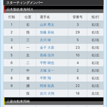
スターティングメンバー
日本製鉄東海REX
打順
位置
選手名
背番号
投/打
1
右
山本 秀太
3
右/左
2
指
加藤 辰祐
29
右/左
3
三
古川 竣
5
右/右
4
一
金子 大喜
23
右/右
5
左
長南 佳洋
10
右/左
6
二
平野 晴也
4
右/左
7
中
大塚 太一
2
右/右
8
遊
平野 翔
6
右/左
9
捕
阿保 拓真
22
右/左
投
吉川 大翔
18
左/左
三菱自動車岡崎