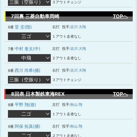
三振（空振り）
３アウトチェンジ
7回裏 三菱自動車岡崎
TOPへ
堂 圭(指)
右打
投手:
吉川 大翔
6番
三ゴ
１アウト走者なし
中村 奎太(中)
左打
投手:
吉川 大翔
7番
中飛
２アウト走者なし
西川 尚希(捕)
右打
投手:
吉川 大翔
8番
三振（空振り）
３アウトチェンジ
8回表 日本製鉄東海REX
TOPへ
平野 翔(遊)
左打
投手:
秋山 翔
8番
二ゴ
１アウト走者なし
阿保 拓真(捕)
左打
投手:
秋山 翔
9番
二ゴ
２アウト走者なし