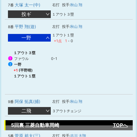
大塚 太一(中)
右打
投手:
秋山 翔
7番
投ギ
１アウト３塁
平野 翔(遊)
左打
投手:
秋山 翔
8番
１アウト１塁
一野
+1点
1
-
0
１アウト３塁
ファウル
0-1
1
一野
2
+1
(平野晴)
１アウト１塁
阿保 拓真(捕)
左打
投手:
秋山 翔
9番
二飛
３アウトチェンジ
5回裏 三菱自動車岡崎
TOPへ
菅原 裕太(三)
左打
投手:
吉川 大翔
5番