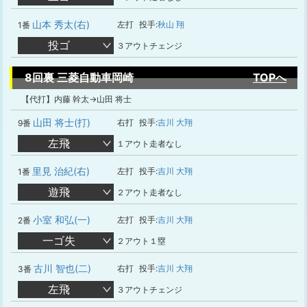
山本 秀太(右)
左打
投手:
秋山 翔
1番
投ゴ
３アウトチェンジ
8回裏 三菱自動車岡崎
TOPへ
【代打】内藤 幹太→山田 将士
山田 将士(打)
右打
投手:
吉川 大翔
9番
左飛
１アウト走者なし
里見 治紀(右)
左打
投手:
吉川 大翔
1番
遊飛
２アウト走者なし
小室 和弘(一)
左打
投手:
吉川 大翔
2番
一ゴ失
２アウト１塁
古川 智也(二)
右打
投手:
吉川 大翔
3番
左飛
３アウトチェンジ