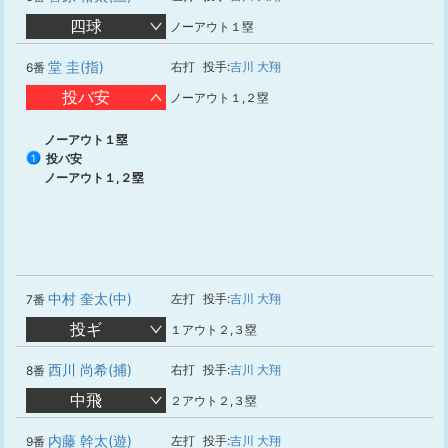
四球
ノーアウト１塁
堂 圭(指)
右打
投手:
吉川 大翔
6番
投バ安
ノーアウト１,２塁
ノーアウト１塁
投バ安
1
ノーアウト１,２塁
中村 奎太(中)
左打
投手:
吉川 大翔
7番
投ギ
１アウト２,３塁
西川 尚希(捕)
右打
投手:
吉川 大翔
8番
中飛
２アウト２,３塁
内藤 幹太(遊)
左打
投手:
吉川 大翔
9番