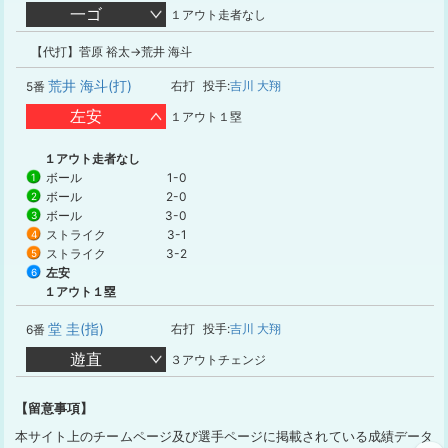
一ゴ
１アウト走者なし
【代打】菅原 裕太→荒井 海斗
荒井 海斗(打)
右打
投手:
吉川 大翔
5番
左安
１アウト１塁
１アウト走者なし
ボール
1-0
1
ボール
2-0
2
ボール
3-0
3
ストライク
3-1
4
ストライク
3-2
5
左安
6
１アウト１塁
堂 圭(指)
右打
投手:
吉川 大翔
6番
遊直
３アウトチェンジ
【留意事項】
本サイト上のチームページ及び選手ページに掲載されている成績データ