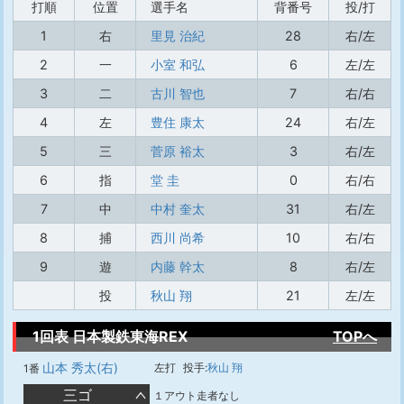
打順
位置
選手名
背番号
投/打
1
右
里見 治紀
28
右/左
2
一
小室 和弘
6
左/左
3
二
古川 智也
7
右/右
4
左
豊住 康太
24
右/左
5
三
菅原 裕太
3
右/左
6
指
堂 圭
0
右/右
7
中
中村 奎太
31
右/左
8
捕
西川 尚希
10
右/右
9
遊
内藤 幹太
8
右/左
投
秋山 翔
21
左/左
1回表 日本製鉄東海REX
TOPへ
山本 秀太(右)
左打
投手:
秋山 翔
1番
三ゴ
１アウト走者なし