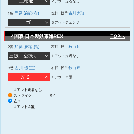
三邪飛
２アウト走者なし
里見 治紀(右)
左打
投手:
吉川 大翔
1番
二ゴ
３アウトチェンジ
4回表 日本製鉄東海REX
TOPへ
加藤 辰祐(指)
左打
投手:
秋山 翔
2番
三振（空振り）
１アウト走者なし
古川 竣(三)
右打
投手:
秋山 翔
3番
左２
１アウト２塁
１アウト走者なし
ストライク
0-1
1
左２
2
１アウト２塁