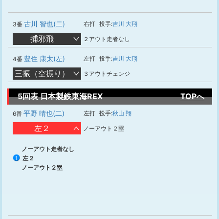
古川 智也(二)
右打
投手:
吉川 大翔
3番
捕邪飛
２アウト走者なし
豊住 康太(左)
左打
投手:
吉川 大翔
4番
三振（空振り）
３アウトチェンジ
5回表 日本製鉄東海REX
TOPへ
平野 晴也(二)
左打
投手:
秋山 翔
6番
左２
ノーアウト２塁
ノーアウト走者なし
左２
1
ノーアウト２塁