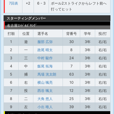
7回表
+2
6 - 3
ボール2ストライクからレフト前へ
打ってヒット
スターティングメンバー
名古屋ｺﾝﾄﾞﾙｽﾞﾔﾝｸﾞ
打順
位置
選手名
背番号
学年
投/打
1
遊
服部 広弥
30
3年
右/右
2
一
政尾 晴太
8
3年
右/右
3
三
中村 駿作
24
3年
右/右
4
中
飯尾 拓海
7
3年
右/右
5
捕
馬場 洸太朗
63
3年
右/右
6
右
横山 颯亮
10
3年
右/右
7
投
西谷 颯太
12
3年
右/右
8
二
大角 悠人
25
3年
右/右
9
左
小出 唯人
39
3年
右/右