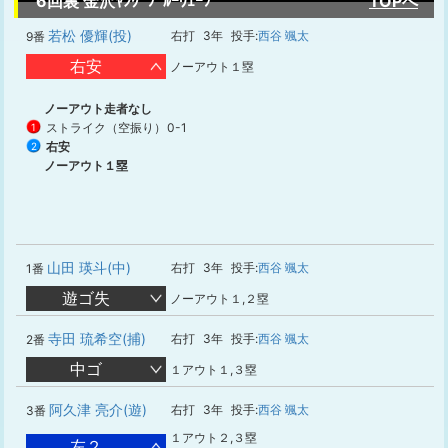
6回裏 金沢ﾔﾝｸﾞﾌﾞﾙｰｳｪｰﾌﾞ
TOPへ
若松 優輝(投)
右打
3年
投手:
西谷 颯太
9番
右安
ノーアウト１塁
ノーアウト走者なし
ストライク（空振り）
0-1
1
右安
2
ノーアウト１塁
山田 瑛斗(中)
右打
3年
投手:
西谷 颯太
1番
遊ゴ失
ノーアウト１,２塁
寺田 琉希空(捕)
右打
3年
投手:
西谷 颯太
2番
中ゴ
１アウト１,３塁
阿久津 亮介(遊)
右打
3年
投手:
西谷 颯太
3番
１アウト２,３塁
左２