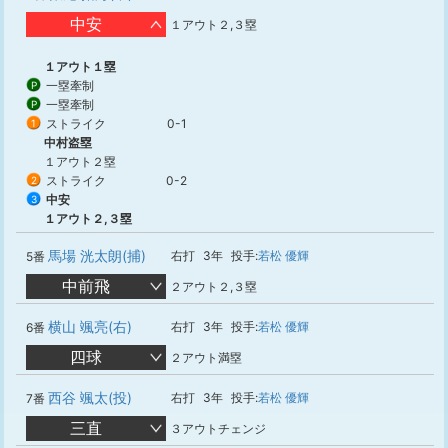
中安
１アウト２,３塁
１アウト１塁
一塁牽制
P
一塁牽制
P
ストライク
0-1
1
中村盗塁
１アウト２塁
ストライク
0-2
2
中安
3
１アウト２,３塁
馬場 洸太朗(捕)
右打
3年
投手:
若松 優輝
5番
中前飛
２アウト２,３塁
横山 颯亮(右)
右打
3年
投手:
若松 優輝
6番
四球
２アウト満塁
西谷 颯太(投)
右打
3年
投手:
若松 優輝
7番
三直
３アウトチェンジ