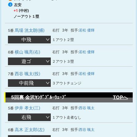
左安
4
+1
(中村)
ノーアウト１塁
馬場 洸太朗(捕)
右打
3年
投手:
若松 優輝
5番
中飛
１アウト２塁
横山 颯亮(右)
右打
3年
投手:
若松 優輝
6番
遊ゴ
２アウト３塁
西谷 颯太(投)
右打
3年
投手:
若松 優輝
7番
中前飛
３アウトチェンジ
5回裏 金沢ﾔﾝｸﾞﾌﾞﾙｰｳｪｰﾌﾞ
TOPへ
伊井 孝太(三)
右打
3年
投手:
西谷 颯太
5番
右飛
１アウト走者なし
高木 正太郎(左)
右打
3年
投手:
西谷 颯太
6番