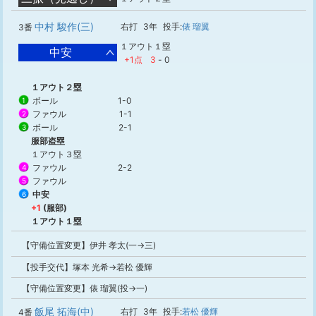
中村 駿作(三)
右打
3年
投手:
俵 瑠翼
3番
１アウト１塁
中安
+1点
3
-
0
１アウト２塁
ボール
1-0
1
ファウル
1-1
2
ボール
2-1
3
服部盗塁
１アウト３塁
ファウル
2-2
4
ファウル
5
中安
6
+1
(服部)
１アウト１塁
【守備位置変更】伊井 孝太(一→三)
【投手交代】塚本 光希→若松 優輝
【守備位置変更】俵 瑠翼(投→一)
飯尾 拓海(中)
右打
3年
投手:
若松 優輝
4番