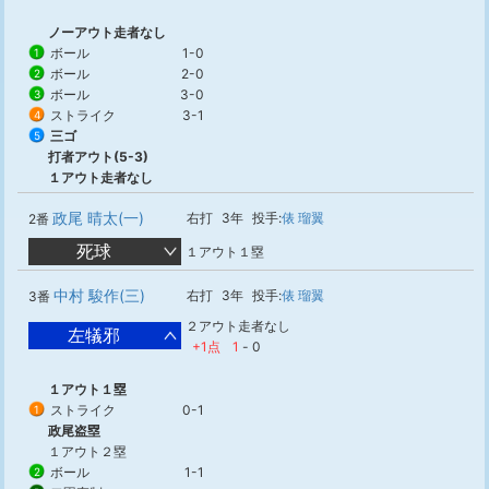
ノーアウト走者なし
ボール
1-0
1
ボール
2-0
2
ボール
3-0
3
ストライク
3-1
4
三ゴ
5
打者アウト(5-3)
１アウト走者なし
政尾 晴太(一)
右打
3年
投手:
俵 瑠翼
2番
死球
１アウト１塁
中村 駿作(三)
右打
3年
投手:
俵 瑠翼
3番
２アウト走者なし
左犠邪
+1点
1
-
0
１アウト１塁
ストライク
0-1
1
政尾盗塁
１アウト２塁
ボール
1-1
2