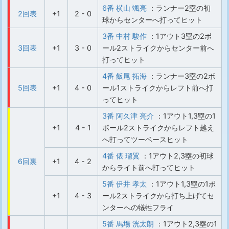
6番 横山 颯亮
：ランナー2塁の初
2回表
+1
2 - 0
球からセンターへ打ってヒット
3番 中村 駿作
：1アウト3塁の2ボ
3回表
+1
3 - 0
ール2ストライクからセンター前へ
打ってヒット
4番 飯尾 拓海
：ランナー3塁の2ボ
5回表
+1
4 - 0
ール1ストライクからレフト前へ打
ってヒット
3番 阿久津 亮介
：1アウト1,3塁の1
+1
4 - 1
ボール2ストライクからレフト越え
へ打ってツーベースヒット
4番 俵 瑠翼
：1アウト2,3塁の初球
6回裏
+1
4 - 2
からライト前へ打ってヒット
5番 伊井 孝太
：1アウト1,3塁の1ボ
+1
4 - 3
ール2ストライクから打ち上げてセ
ンターへの犠牲フライ
5番 馬場 洸太朗
：1アウト2,3塁の1