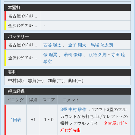
本塁打
名古屋ｺﾝﾄﾞﾙｽﾞﾔﾝｸﾞ
-
金沢ﾔﾝｸﾞﾌﾞﾙｰｳｪｰﾌﾞ
-
バッテリー
名古屋ｺﾝﾄﾞﾙｽﾞﾔﾝｸﾞ
西谷 颯太
、
金子 翔大
-
馬場 洸太朗
俵 瑠翼
、
若松 優輝
、
渡邊 久則
-
寺田 琉
金沢ﾔﾝｸﾞﾌﾞﾙｰｳｪｰﾌﾞ
希空
審判
中村(球)、志賀(一)、加藤(二)、桑田(三)
得点経過
イニング
得点
スコア
コメント
3番 中村 駿作
：1アウト3塁のフル
カウントから打ち上げてレフトへの
1回表
+1
1 - 0
犠牲ファウルフライ
名古屋ｺﾝﾄﾞﾙ
ｽﾞﾔﾝｸﾞ先制