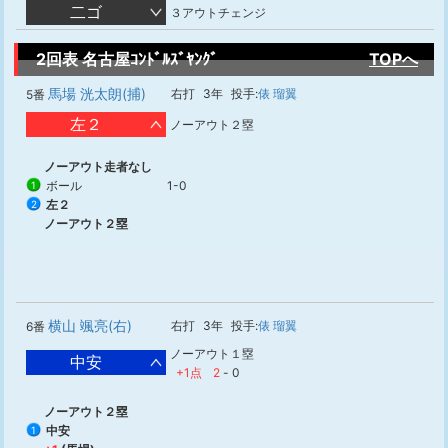
二ゴ
３アウトチェンジ
2回表 名古屋ｺﾝﾄﾞﾙｽﾞﾔﾝｸﾞ
TOPへ
馬場 洸太朗(捕)
右打
3年
投手:
俵 瑠翼
5番
左２
ノーアウト２塁
ノーアウト走者なし
ボール
1-0
1
左２
2
ノーアウト２塁
横山 颯亮(右)
右打
3年
投手:
俵 瑠翼
6番
ノーアウト１塁
中安
+1点
2
-
0
ノーアウト２塁
中安
1