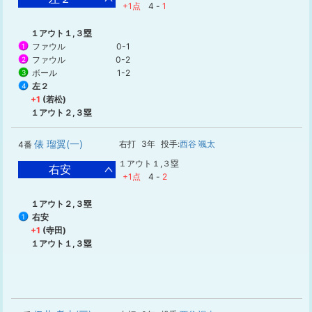
+1点
4
-
1
１アウト１,３塁
ファウル
0-1
1
ファウル
0-2
2
ボール
1-2
3
左２
4
+1
(若松)
１アウト２,３塁
俵 瑠翼(一)
右打
3年
投手:
西谷 颯太
4番
１アウト１,３塁
右安
+1点
4
-
2
１アウト２,３塁
右安
1
+1
(寺田)
１アウト１,３塁