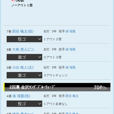
+1
(馬場)
ノーアウト１塁
西谷 颯太(投)
右打
3年
投手:
俵 瑠翼
7番
投ゴ
１アウト２塁
大角 悠人(二)
右打
3年
投手:
俵 瑠翼
8番
遊ゴ
２アウト３塁
小出 唯人(左)
右打
3年
投手:
俵 瑠翼
9番
遊ゴ
３アウトチェンジ
2回裏 金沢ﾔﾝｸﾞﾌﾞﾙｰｳｪｰﾌﾞ
TOPへ
俵 瑠翼(投)
右打
3年
投手:
西谷 颯太
4番
投ゴ
１アウト走者なし
伊井 孝太(一)
右打
3年
投手:
西谷 颯太