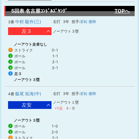
5回表 名古屋ｺﾝﾄﾞﾙｽﾞﾔﾝｸﾞ
TOPへ
中村 駿作(三)
右打
3年
投手:
若松 優輝
3番
左３
ノーアウト３塁
ノーアウト走者なし
ストライク
0-1
1
ボール
1-1
2
ボール
2-1
3
ボール
3-1
4
左３
5
ノーアウト３塁
飯尾 拓海(中)
右打
3年
投手:
若松 優輝
4番
ノーアウト１塁
左安
+1点
4
-
0
ノーアウト３塁
ボール
1-0
1
ボール
2-0
2
ストライク
2-1
3