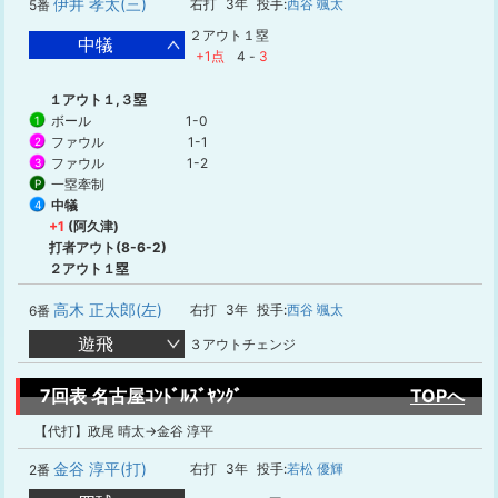
伊井 孝太(三)
右打
3年
投手:
西谷 颯太
5番
２アウト１塁
中犠
+1点
4
-
3
１アウト１,３塁
ボール
1-0
1
ファウル
1-1
2
ファウル
1-2
3
一塁牽制
P
中犠
4
+1
(阿久津)
打者アウト(8-6-2)
２アウト１塁
高木 正太郎(左)
右打
3年
投手:
西谷 颯太
6番
遊飛
３アウトチェンジ
7回表 名古屋ｺﾝﾄﾞﾙｽﾞﾔﾝｸﾞ
TOPへ
【代打】政尾 晴太→金谷 淳平
金谷 淳平(打)
右打
3年
投手:
若松 優輝
2番