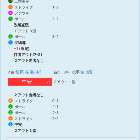
二塁牽制
P
ストライク
1-2
3
ファウル
4
ボール
2-2
5
政尾盗塁
１アウト３塁
ボール
3-2
6
左犠邪
7
+1
(政尾)
打者アウト(7-2)
２アウト走者なし
飯尾 拓海(中)
右打
3年
投手:
俵 瑠翼
4番
中安
２アウト１塁
２アウト走者なし
ストライク
0-1
1
ボール
1-1
2
ボール
2-1
3
ストライク
2-2
4
中安
5
２アウト１塁