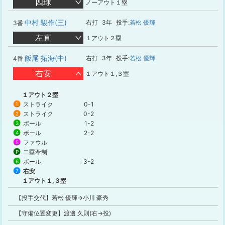
四球
ノーアウト１塁
中村 駿作(三)
右打
3年
投手:
若松 優輝
3番
左直
１アウト２塁
飯尾 拓海(中)
右打
3年
投手:
若松 優輝
4番
右安
１アウト１,３塁
１アウト２塁
ストライク
0-1
1
ストライク
0-2
2
ボール
1-2
3
ボール
2-2
4
ファウル
5
二塁牽制
P
ボール
3-2
6
右安
7
１アウト１,３塁
【投手交代】若松 優輝→小川 豪秀
【守備位置変更】渡邊 久則(右→投)