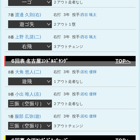
一ゴ
２アウト走者なし
渡邊 久則(右)
右打
3年
投手:
西谷 颯太
7番
遊ゴ失
２アウト１塁
上野 孔奨(二)
右打
3年
投手:
西谷 颯太
8番
右飛
３アウトチェンジ
6回表 名古屋ｺﾝﾄﾞﾙｽﾞﾔﾝｸﾞ
TOPへ
大角 悠人(二)
右打
3年
投手:
若松 優輝
8番
遊飛
１アウト走者なし
小出 唯人(左)
右打
3年
投手:
若松 優輝
9番
三振（空振り）
２アウト走者なし
服部 広弥(遊)
右打
3年
投手:
若松 優輝
1番
三振（空振り）
３アウトチェンジ