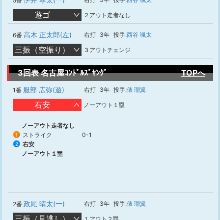
5番
遊ゴ
２アウト走者なし
高木 正太郎(左)
右打
3年
投手:
西谷 颯太
6番
三振（空振り）
３アウトチェンジ
3回表 名古屋ｺﾝﾄﾞﾙｽﾞﾔﾝｸﾞ
TOPへ
服部 広弥(遊)
右打
3年
投手:
俵 瑠翼
1番
右安
ノーアウト１塁
ノーアウト走者なし
ストライク
0-1
1
右安
2
ノーアウト１塁
政尾 晴太(一)
右打
3年
投手:
俵 瑠翼
2番
三振（見逃し）
１アウト２塁