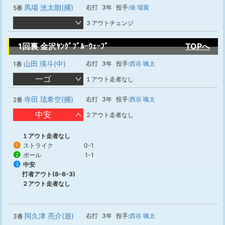
馬場 洸太朗(捕)
右打
3年
投手:
俵 瑠翼
5番
３アウトチェンジ
1回裏 金沢ﾔﾝｸﾞﾌﾞﾙｰｳｪｰﾌﾞ
TOPへ
山田 瑛斗(中)
右打
3年
投手:
西谷 颯太
1番
一ゴ
１アウト走者なし
寺田 琉希空(捕)
右打
3年
投手:
西谷 颯太
2番
中安
２アウト走者なし
１アウト走者なし
ストライク
0-1
1
ボール
1-1
2
中安
3
打者アウト(8-6-3)
２アウト走者なし
阿久津 亮介(遊)
右打
3年
投手:
西谷 颯太
3番