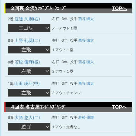
3回裏 金沢ﾔﾝｸﾞﾌﾞﾙｰｳｪｰﾌﾞ
TOPへ
渡邊 久則(右)
右打
3年
投手:
西谷 颯太
7番
三ゴ失
ノーアウト１塁
上野 孔奨(二)
右打
3年
投手:
西谷 颯太
8番
左飛
１アウト１塁
若松 優輝(投)
右打
3年
投手:
西谷 颯太
9番
左飛
２アウト１塁
山田 瑛斗(中)
右打
3年
投手:
西谷 颯太
1番
左飛
３アウトチェンジ
4回表 名古屋ｺﾝﾄﾞﾙｽﾞﾔﾝｸﾞ
TOPへ
大角 悠人(二)
右打
3年
投手:
若松 優輝
8番
遊ゴ
１アウト走者なし