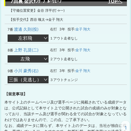
7回裏 金沢ﾔﾝｸﾞﾌﾞﾙｰｳｪｰﾌﾞ
TOPへ
【守備位置変更】金谷 淳平(打→一)
【投手交代】西谷 颯太→金子 翔大
渡邊 久則(投)
右打
3年
投手:
金子 翔大
7番
左邪飛
１アウト走者なし
上野 孔奨(二)
右打
3年
投手:
金子 翔大
8番
左飛
２アウト走者なし
小川 豪秀(右)
右打
3年
投手:
金子 翔大
9番
三振（見逃し）
３アウトチェンジ
【留意事項】
本サイト上のチームページ及び選手ページに掲載されている成績データ
は、公式記録として本サイト上で公開された試合の成績のみが対象とな
っており、当該チーム及び選手が関わる全ての試合が対象となっている
わけではありませんので、この点、ご了承下さい。
なお、成績データに限らず、本サイト上のデータは、当社が独自に収
1