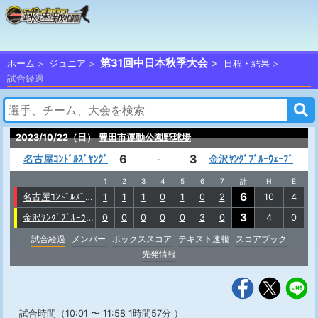
第31回中日本秋季大会
ホーム
ジュニア
日程・結果
試合経過
2023/10/22（日）
豊田市運動公園野球場
6
3
名古屋ｺﾝﾄﾞﾙｽﾞﾔﾝｸﾞ
金沢ﾔﾝｸﾞﾌﾞﾙｰｳｪｰﾌﾞ
-
1
2
3
4
5
6
7
計
H
E
6
名古屋ｺﾝﾄﾞﾙｽﾞﾔﾝｸﾞ
1
1
1
0
1
0
2
10
4
3
金沢ﾔﾝｸﾞﾌﾞﾙｰｳｪｰﾌﾞ
0
0
0
0
0
3
0
4
0
試合経過
メンバー
ボックススコア
テキスト速報
スコアブック
先発情報
試合時間（10:01 〜 11:58 1時間57分 ）