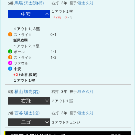
馬場 洸太朗(捕)
右打
3年
投手:
渡邊 久則
5番
１アウト１塁
中安
+2点
6
-
3
１アウト１,３塁
ストライク
0-1
1
飯尾盗塁
１アウト２,３塁
ボール
1-1
2
ストライク
1-2
3
ファウル
4
中安
5
+2
(金谷,飯尾)
１アウト１塁
横山 颯亮(右)
右打
3年
投手:
渡邊 久則
6番
右飛
２アウト１塁
西谷 颯太(投)
右打
3年
投手:
渡邊 久則
7番
二ゴ
３アウトチェンジ