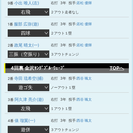
小出 唯人(左)
右打
3年
投手:
若松 優輝
9番
右飛
２アウト走者なし
服部 広弥(遊)
右打
3年
投手:
若松 優輝
1番
四球
２アウト１塁
政尾 晴太(一)
右打
3年
投手:
若松 優輝
2番
三振（空振り）
３アウトチェンジ
4回裏 金沢ﾔﾝｸﾞﾌﾞﾙｰｳｪｰﾌﾞ
TOPへ
寺田 琉希空(捕)
右打
3年
投手:
西谷 颯太
2番
遊ゴ失
ノーアウト１塁
阿久津 亮介(遊)
右打
3年
投手:
西谷 颯太
3番
左飛
１アウト１塁
俵 瑠翼(一)
右打
3年
投手:
西谷 颯太
4番
遊併
３アウトチェンジ