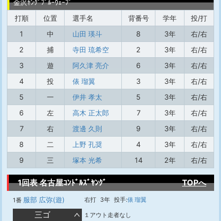
金沢ﾔﾝｸﾞﾌﾞﾙｰｳｪｰﾌﾞ
打順
位置
選手名
背番号
学年
投/打
1
中
山田 瑛斗
8
3年
右/右
2
捕
寺田 琉希空
2
3年
右/右
3
遊
阿久津 亮介
6
3年
右/右
4
投
俵 瑠翼
3
3年
右/右
5
一
伊井 孝太
5
3年
右/右
6
左
高木 正太郎
7
3年
右/右
7
右
渡邊 久則
9
3年
右/右
8
二
上野 孔奨
4
3年
右/右
9
三
塚本 光希
14
2年
右/右
1回表 名古屋ｺﾝﾄﾞﾙｽﾞﾔﾝｸﾞ
TOPへ
服部 広弥(遊)
右打
3年
投手:
俵 瑠翼
1番
三ゴ
１アウト走者なし