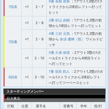
9番 長根 碧泉
：1アウト1,3塁の1ス
7回表
+1
2 - 7
トライクから2球目レフトへ打って
ヒット
3番 杉山 由朗
：1アウト2,3塁の初
+1
2 - 8
球から1球目レフトへ打ってヒット
4番 三好 元気
：1アウト2,3塁の初
+1
2 - 9
球から
奈須 優輝（投）
ワイルドピ
7回裏
ッチ
5番 久保 竣奨
：2アウト3塁の1ボ
+1
2 - 10
ール2ストライクから4球目ライト
へ打ってヒット
7番 笹田 莉人
：2アウト1,3塁の1ボ
8回表
+1
3 - 10
ール1ストライクから3球目レフト
へ打ってツーベースヒット
スターティングメンバー
日大東北
打順
位置
選手名
背番号
学年
投/打