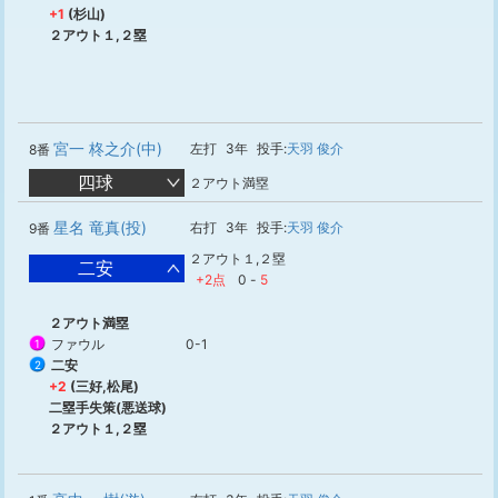
+1
(杉山)
２アウト１,２塁
宮一 柊之介(中)
左打
3年
投手:
天羽 俊介
8番
四球
２アウト満塁
星名 竜真(投)
右打
3年
投手:
天羽 俊介
9番
２アウト１,２塁
二安
+2点
0
-
5
２アウト満塁
ファウル
0-1
1
二安
2
+2
(三好,松尾)
二塁手失策(悪送球)
２アウト１,２塁