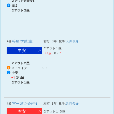
２アウト走者なし
左２
1
２アウト２塁
松尾 学武(左)
右打
3年
投手:
天羽 俊介
7番
２アウト１塁
中安
+1点
0
-
7
２アウト２塁
ストライク
0-1
1
中安
2
+1
(片山)
２アウト１塁
宮一 柊之介(中)
左打
3年
投手:
天羽 俊介
8番
右安
２アウト１,３塁