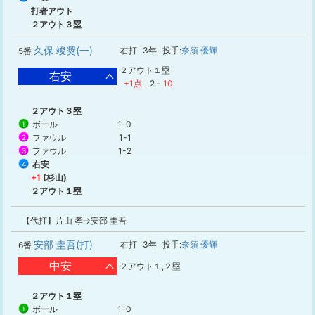
打者アウト
２アウト３塁
久保 竣奨(一)
右打
3年
投手:
奈須 優輝
5番
２アウト１塁
右安
+1点
2
-
10
２アウト３塁
ボール
1-0
1
ファウル
1-1
2
ファウル
1-2
3
右安
4
+1
(杉山)
２アウト１塁
【代打】片山 孝→安部 圭吾
安部 圭吾(打)
右打
3年
投手:
奈須 優輝
6番
中安
２アウト１,２塁
２アウト１塁
ボール
1-0
1