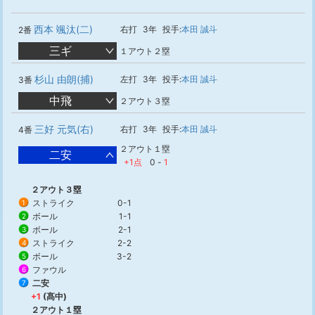
西本 颯汰(二)
右打
3年
投手:
本田 誠斗
2番
三ギ
１アウト２塁
杉山 由朗(捕)
左打
3年
投手:
本田 誠斗
3番
中飛
２アウト３塁
三好 元気(右)
右打
3年
投手:
本田 誠斗
4番
２アウト１塁
二安
+1点
0
-
1
２アウト３塁
ストライク
0-1
1
ボール
1-1
2
ボール
2-1
3
ストライク
2-2
4
ボール
3-2
5
ファウル
6
二安
7
+1
(髙中)
２アウト１塁