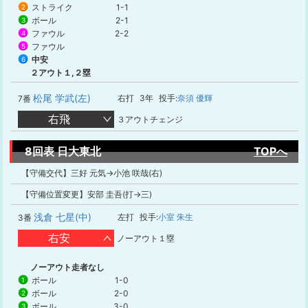
ストライク
1-1
2
ボール
2-1
3
ファウル
2-2
4
ファウル
5
中安
6
２アウト１,２塁
松尾 学武(左)
右打
3年
投手:
奈須 優輝
7番
右飛
３アウトチェンジ
8回表 日大東北
TOPへ
【守備交代】三好 元気→小池 咲哉(右)
【守備位置変更】安部 圭吾(打→三)
浅倉 七星(中)
左打
投手:
小室 朱生
3番
右安
ノーアウト１塁
ノーアウト走者なし
ボール
1-0
1
ボール
2-0
2
ボール
3-0
3