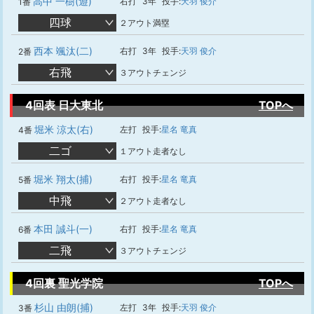
高中 一樹(遊)
右打
3年
投手:
天羽 俊介
1番
四球
２アウト満塁
西本 颯汰(二)
右打
3年
投手:
天羽 俊介
2番
右飛
３アウトチェンジ
4回表 日大東北
TOPへ
堀米 涼太(右)
左打
投手:
星名 竜真
4番
二ゴ
１アウト走者なし
堀米 翔太(捕)
右打
投手:
星名 竜真
5番
中飛
２アウト走者なし
本田 誠斗(一)
右打
投手:
星名 竜真
6番
二飛
３アウトチェンジ
4回裏 聖光学院
TOPへ
杉山 由朗(捕)
左打
3年
投手:
天羽 俊介
3番