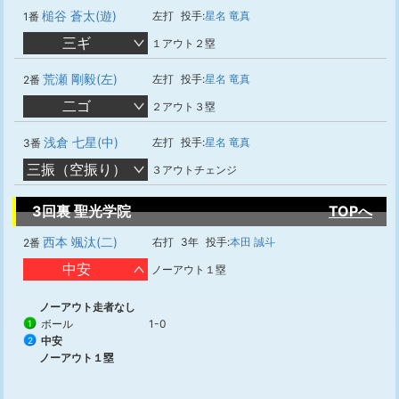
槌谷 蒼太(遊)
左打
投手:
星名 竜真
1番
三ギ
１アウト２塁
荒瀬 剛毅(左)
左打
投手:
星名 竜真
2番
二ゴ
２アウト３塁
浅倉 七星(中)
左打
投手:
星名 竜真
3番
三振（空振り）
３アウトチェンジ
3回裏 聖光学院
TOPへ
西本 颯汰(二)
右打
3年
投手:
本田 誠斗
2番
中安
ノーアウト１塁
ノーアウト走者なし
ボール
1-0
1
中安
2
ノーアウト１塁