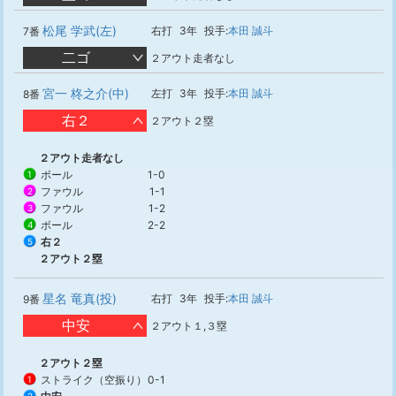
松尾 学武(左)
右打
3年
投手:
本田 誠斗
7番
二ゴ
２アウト走者なし
宮一 柊之介(中)
左打
3年
投手:
本田 誠斗
8番
右２
２アウト２塁
２アウト走者なし
ボール
1-0
1
ファウル
1-1
2
ファウル
1-2
3
ボール
2-2
4
右２
5
２アウト２塁
星名 竜真(投)
右打
3年
投手:
本田 誠斗
9番
中安
２アウト１,３塁
２アウト２塁
ストライク（空振り）
0-1
1