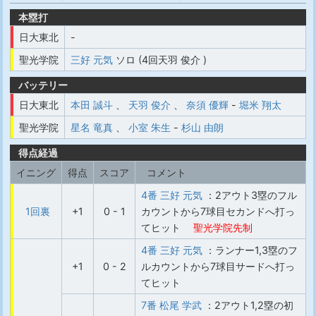
本塁打
日大東北
-
聖光学院
三好 元気
ソロ (4回天羽 俊介 )
バッテリー
日大東北
本田 誠斗
、
天羽 俊介
、
奈須 優輝
-
堀米 翔太
聖光学院
星名 竜真
、
小室 朱生
-
杉山 由朗
得点経過
イニング
得点
スコア
コメント
4番 三好 元気
：2アウト3塁のフル
1回裏
+1
0 - 1
カウントから7球目セカンドへ打っ
てヒット
聖光学院先制
4番 三好 元気
：ランナー1,3塁のフ
+1
0 - 2
ルカウントから7球目サードへ打っ
てヒット
7番 松尾 学武
：2アウト1,2塁の初