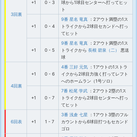
+1
0 - 3
球から1球目センターへ打ってヒッ
ト
3回裏
9番 星名 竜真
：2アウト満塁の1ス
+1
0 - 4
トライクから2球目セカンドへ打っ
てヒット
9番 星名 竜真
：2アウト満塁の1ス
+1
0 - 5
トライクから
長根 碧泉（二）
悪送
球
4番 三好 元気
：1アウトの1ストラ
+1
0 - 6
イクから2球目力強く打ってレフト
へのホームラン（1号ソロ）
4回裏
7番 松尾 学武
：2アウト2塁の1ス
+1
0 - 7
トライクから2球目センターへ打っ
てヒット
3番 浅倉 七星
：1アウト3塁のフル
6回表
+1
1 - 7
カウントから6球目打つもセカンド
ゴロ