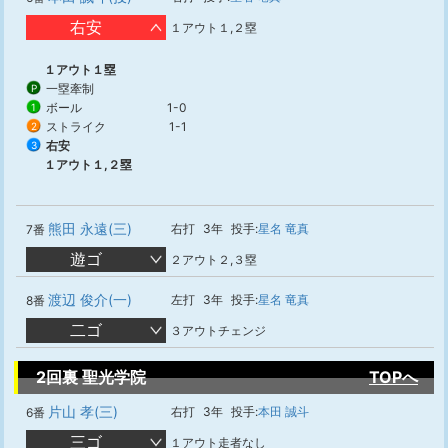
右安
１アウト１,２塁
１アウト１塁
一塁牽制
P
ボール
1-0
1
ストライク
1-1
2
右安
3
１アウト１,２塁
熊田 永遠(三)
右打
3年
投手:
星名 竜真
7番
遊ゴ
２アウト２,３塁
渡辺 俊介(一)
左打
3年
投手:
星名 竜真
8番
二ゴ
３アウトチェンジ
2回裏 聖光学院
TOPへ
片山 孝(三)
右打
3年
投手:
本田 誠斗
6番
三ゴ
１アウト走者なし