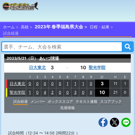
2023年 春季福島県大会
ホーム
高校
日程・結果
試合経過
2023/5/21（日）
あいづ球場
3
10
日大東北
聖光学院
-
1
2
3
4
5
6
7
8
9
計
H
E
3
日大東北
0
0
0
0
0
1
1
1
0
11
1
10
聖光学院
1
0
4
2
0
0
3
0
X
21
0
試合経過
メンバー
ボックススコア
テキスト速報
スコアブック
先発情報
試合時間（12:34 〜 14:56 2時間22分 ）