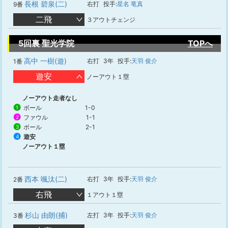
長根 碧泉(二)
右打
投手:
星名 竜真
9番
二飛
３アウトチェンジ
5回裏 聖光学院
TOPへ
高中 一樹(遊)
右打
3年
投手:
天羽 俊介
1番
遊安
ノーアウト１塁
ノーアウト走者なし
ボール
1-0
1
ファウル
1-1
2
ボール
2-1
3
遊安
4
ノーアウト１塁
西本 颯汰(二)
右打
3年
投手:
天羽 俊介
2番
右飛
１アウト１塁
杉山 由朗(捕)
左打
3年
投手:
天羽 俊介
3番