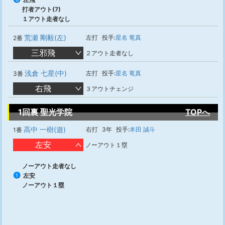
打者アウト(7)
１アウト走者なし
荒瀬 剛毅(左)
左打
投手:
星名 竜真
2番
三邪飛
２アウト走者なし
浅倉 七星(中)
左打
投手:
星名 竜真
3番
右飛
３アウトチェンジ
1回裏 聖光学院
TOPへ
高中 一樹(遊)
右打
3年
投手:
本田 誠斗
1番
左安
ノーアウト１塁
ノーアウト走者なし
左安
1
ノーアウト１塁