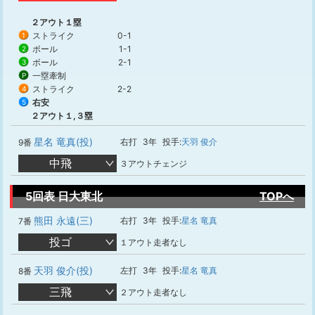
２アウト１塁
ストライク
0-1
1
ボール
1-1
2
ボール
2-1
3
一塁牽制
P
ストライク
2-2
4
右安
5
２アウト１,３塁
星名 竜真(投)
右打
3年
投手:
天羽 俊介
9番
中飛
３アウトチェンジ
5回表 日大東北
TOPへ
熊田 永遠(三)
右打
3年
投手:
星名 竜真
7番
投ゴ
１アウト走者なし
天羽 俊介(投)
左打
3年
投手:
星名 竜真
8番
三飛
２アウト走者なし