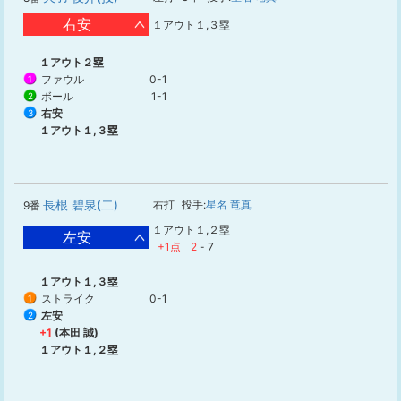
右安
１アウト１,３塁
１アウト２塁
ファウル
0-1
1
ボール
1-1
2
右安
3
１アウト１,３塁
長根 碧泉(二)
右打
投手:
星名 竜真
9番
１アウト１,２塁
左安
+1点
2
-
7
１アウト１,３塁
ストライク
0-1
1
左安
2
+1
(本田 誠)
１アウト１,２塁