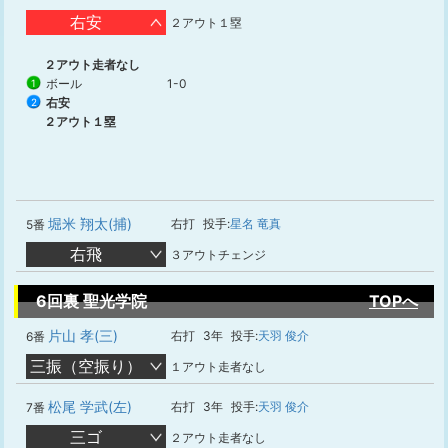
右安
２アウト１塁
２アウト走者なし
ボール
1-0
1
右安
2
２アウト１塁
堀米 翔太(捕)
右打
投手:
星名 竜真
5番
右飛
３アウトチェンジ
6回裏 聖光学院
TOPへ
片山 孝(三)
右打
3年
投手:
天羽 俊介
6番
三振（空振り）
１アウト走者なし
松尾 学武(左)
右打
3年
投手:
天羽 俊介
7番
三ゴ
２アウト走者なし