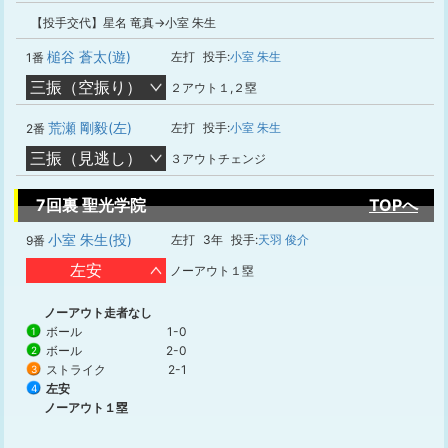
【投手交代】星名 竜真→小室 朱生
槌谷 蒼太(遊)
左打
投手:
小室 朱生
1番
三振（空振り）
２アウト１,２塁
荒瀬 剛毅(左)
左打
投手:
小室 朱生
2番
三振（見逃し）
３アウトチェンジ
7回裏 聖光学院
TOPへ
小室 朱生(投)
左打
3年
投手:
天羽 俊介
9番
左安
ノーアウト１塁
ノーアウト走者なし
ボール
1-0
1
ボール
2-0
2
ストライク
2-1
3
左安
4
ノーアウト１塁