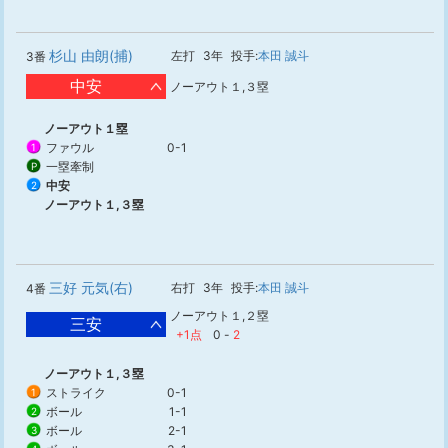
杉山 由朗(捕)
左打
3年
投手:
本田 誠斗
3番
中安
ノーアウト１,３塁
ノーアウト１塁
ファウル
0-1
1
一塁牽制
P
中安
2
ノーアウト１,３塁
三好 元気(右)
右打
3年
投手:
本田 誠斗
4番
ノーアウト１,２塁
三安
+1点
0
-
2
ノーアウト１,３塁
ストライク
0-1
1
ボール
1-1
2
ボール
2-1
3