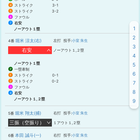
ストライク
3-1
4
ストライク
3-2
5
ファウル
6
右安
7
1
ノーアウト１塁
2
堀米 涼太(右)
左打
投手:
小室 朱生
4番
3
右安
ノーアウト１,２塁
4
ノーアウト１塁
5
一塁牽制
P
6
ストライク
0-1
1
ストライク
0-2
2
7
ファウル
3
8
右安
4
ノーアウト１,２塁
9
堀米 翔太(捕)
右打
投手:
小室 朱生
5番
三振（空振り）
１アウト１,２塁
本田 誠斗(一)
右打
投手:
小室 朱生
6番