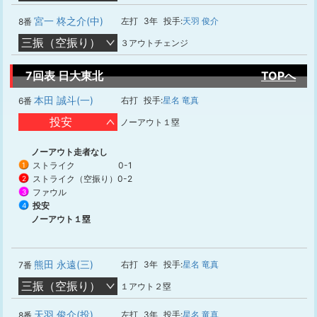
宮一 柊之介(中)
左打
3年
投手:
天羽 俊介
8番
三振（空振り）
３アウトチェンジ
7回表 日大東北
TOPへ
本田 誠斗(一)
右打
投手:
星名 竜真
6番
投安
ノーアウト１塁
ノーアウト走者なし
ストライク
0-1
1
ストライク（空振り）
0-2
2
ファウル
3
投安
4
ノーアウト１塁
熊田 永遠(三)
右打
3年
投手:
星名 竜真
7番
三振（空振り）
１アウト２塁
天羽 俊介(投)
左打
3年
投手:
星名 竜真
8番