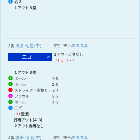
右３
1
１アウト３塁
浅倉 七星(中)
左打
投手:
星名 竜真
3番
２アウト走者なし
二ゴ
+1点
1
-
7
１アウト３塁
ボール
1-0
1
ボール
2-0
2
ストライク（空振り）
2-1
3
ファウル
2-2
4
ボール
3-2
5
二ゴ
6
+1
(荒瀬)
打者アウト(4-3)
２アウト走者なし
堀米 涼太(右)
左打
投手:
星名 竜真
4番