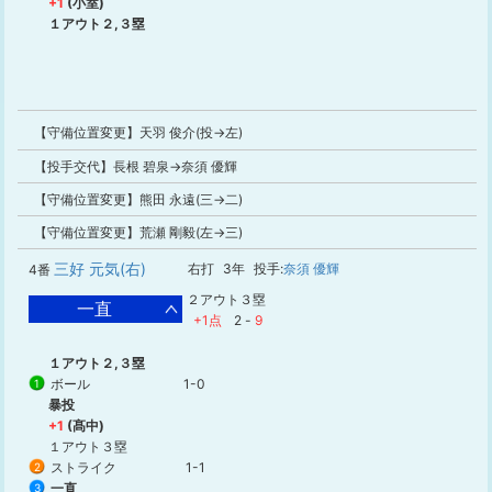
+1
(小室)
１アウト２,３塁
【守備位置変更】天羽 俊介(投→左)
【投手交代】長根 碧泉→奈須 優輝
【守備位置変更】熊田 永遠(三→二)
【守備位置変更】荒瀬 剛毅(左→三)
三好 元気(右)
右打
3年
投手:
奈須 優輝
4番
２アウト３塁
一直
+1点
2
-
9
１アウト２,３塁
ボール
1-0
1
暴投
+1
(髙中)
１アウト３塁
ストライク
1-1
2
一直
3