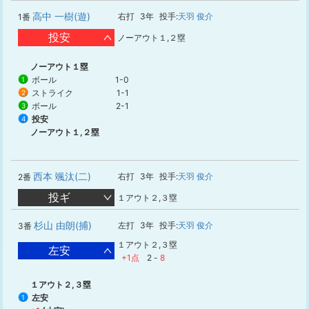
高中 一樹(遊)
右打
3年
投手:
天羽 俊介
1番
投安
ノーアウト１,２塁
ノーアウト１塁
ボール
1-0
1
ストライク
1-1
2
ボール
2-1
3
投安
4
ノーアウト１,２塁
西本 颯汰(二)
右打
3年
投手:
天羽 俊介
2番
投ギ
１アウト２,３塁
杉山 由朗(捕)
左打
3年
投手:
天羽 俊介
3番
１アウト２,３塁
左安
+1点
2
-
8
１アウト２,３塁
左安
1