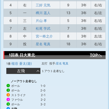
4
右
三好 元気
9
3年
右/右
5
一
樽川 遥人
13
3年
右/左
6
三
片山 孝
5
3年
右/右
7
左
松尾 学武
7
3年
右/右
8
中
宮一柊之介
8
3年
左/左
9
投
星名 竜真
18
3年
右/右
1回表 日大東北
TOPへ
槌谷 蒼太(遊)
左打
投手:
星名 竜真
1番
左飛
１アウト走者なし
ノーアウト走者なし
ボール
1-0
1
ボール
2-0
2
ストライク
2-1
3
ファウル
2-2
4
ボール
3-2
5
左飛
6