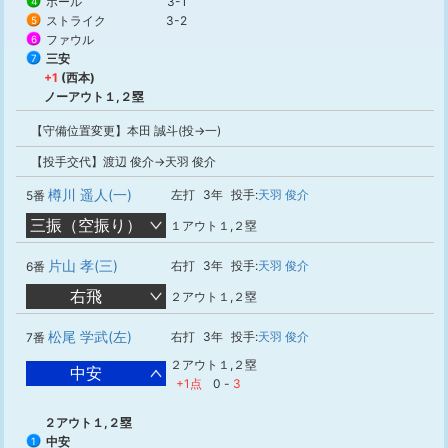
ボール
3-1
4
ストライク
3-2
5
ファウル
6
三安
7
+1
(西本)
ノーアウト１,２塁
【守備位置変更】本田 誠斗(投→一)
【投手交代】渡辺 俊介→天羽 俊介
樽川 遥人(一)
左打
3年
投手:
天羽 俊介
5番
三振（空振り）
１アウト１,２塁
片山 孝(三)
右打
3年
投手:
天羽 俊介
6番
右飛
２アウト１,２塁
松尾 学武(左)
右打
3年
投手:
天羽 俊介
7番
２アウト１,２塁
中安
+1点
0
-
3
２アウト１,２塁
中安
1