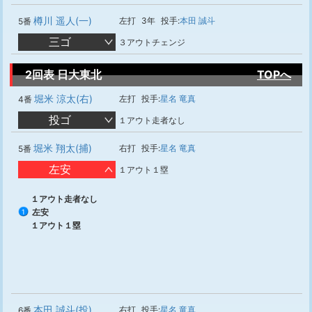
樽川 遥人(一)
左打
3年
投手:
本田 誠斗
5番
三ゴ
３アウトチェンジ
2回表 日大東北
TOPへ
堀米 涼太(右)
左打
投手:
星名 竜真
4番
投ゴ
１アウト走者なし
堀米 翔太(捕)
右打
投手:
星名 竜真
5番
左安
１アウト１塁
１アウト走者なし
左安
1
１アウト１塁
本田 誠斗(投)
右打
投手:
星名 竜真
6番