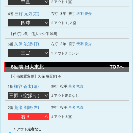
中直
２アウト１塁
三好 元気(右)
右打
3年
投手:
天羽 俊介
4番
四球
２アウト１,２塁
【代打】樽川 遥人→久保 竣奨
久保 竣奨(打)
右打
3年
投手:
天羽 俊介
5番
三ゴ
３アウトチェンジ
6回表 日大東北
TOPへ
【守備位置変更】久保 竣奨(打→一)
槌谷 蒼太(遊)
左打
投手:
星名 竜真
1番
三振（空振り）
１アウト走者なし
荒瀬 剛毅(左)
左打
投手:
星名 竜真
2番
右３
１アウト３塁
１アウト走者なし