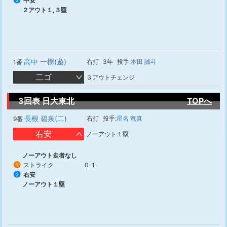
中安
2
２アウト１,３塁
高中 一樹(遊)
右打
3年
投手:
本田 誠斗
1番
二ゴ
３アウトチェンジ
3回表 日大東北
TOPへ
長根 碧泉(二)
右打
投手:
星名 竜真
9番
右安
ノーアウト１塁
ノーアウト走者なし
ストライク
0-1
1
右安
2
ノーアウト１塁