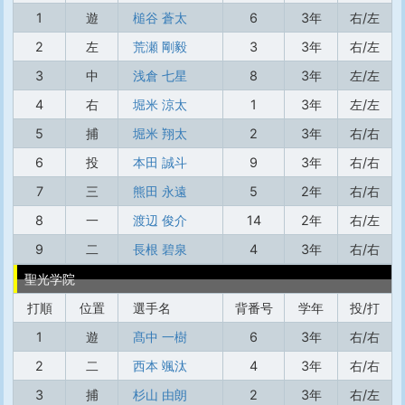
1
遊
槌谷 蒼太
6
3年
右/左
2
左
荒瀬 剛毅
3
3年
右/左
3
中
浅倉 七星
8
3年
左/左
4
右
堀米 涼太
1
3年
左/左
5
捕
堀米 翔太
2
3年
右/右
6
投
本田 誠斗
9
3年
右/右
7
三
熊田 永遠
5
2年
右/右
8
一
渡辺 俊介
14
2年
右/左
9
二
長根 碧泉
4
3年
右/右
聖光学院
打順
位置
選手名
背番号
学年
投/打
1
遊
髙中 一樹
6
3年
右/右
2
二
西本 颯汰
4
3年
右/右
3
捕
杉山 由朗
2
3年
右/左