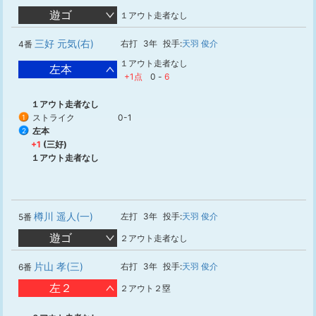
遊ゴ
１アウト走者なし
三好 元気(右)
右打
3年
投手:
天羽 俊介
4番
１アウト走者なし
左本
+1点
0
-
6
１アウト走者なし
ストライク
0-1
1
左本
2
+1
(三好)
１アウト走者なし
樽川 遥人(一)
左打
3年
投手:
天羽 俊介
5番
遊ゴ
２アウト走者なし
片山 孝(三)
右打
3年
投手:
天羽 俊介
6番
左２
２アウト２塁