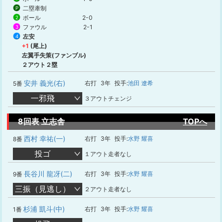
二塁牽制
P
ボール
2-0
2
ファウル
2-1
3
左安
4
+1
(尾上)
左翼手失策(ファンブル)
２アウト２塁
安井 義光(右)
右打
3年
投手:
池田 遼希
5番
一邪飛
３アウトチェンジ
8回表 立志舎
TOPへ
西村 幸祐(一)
右打
3年
投手:
水野 耀喜
8番
投ゴ
１アウト走者なし
長谷川 龍冴(二)
右打
3年
投手:
水野 耀喜
9番
三振（見逃し）
２アウト走者なし
杉浦 凱斗(中)
右打
3年
投手:
水野 耀喜
1番