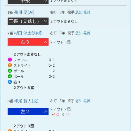
中飛
１アウト走者なし
菊川 要(左)
右打
3年
投手:
恩知 晃雅
6番
三振（見逃し）
２アウト走者なし
杉田 洸太朗(捕)
右打
3年
投手:
恩知 晃雅
7番
右３
２アウト３塁
２アウト走者なし
ファウル
0-1
1
ストライク
0-2
2
ボール
1-2
3
ボール
2-2
4
右３
5
２アウト３塁
峰尾 賢人(投)
右打
3年
投手:
恩知 晃雅
8番
２アウト２塁
左２
+1点
0
-
1
２アウト３塁