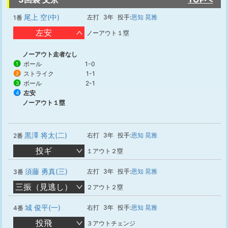
尾上 空(中)
左打
3年
投手:
恩知 晃雅
1番
左安
ノーアウト１塁
ノーアウト走者なし
ボール
1-0
1
ストライク
1-1
2
ボール
2-1
3
左安
4
ノーアウト１塁
黒澤 将太(二)
右打
3年
投手:
恩知 晃雅
2番
投ギ
１アウト２塁
須藤 勇真(三)
左打
3年
投手:
恩知 晃雅
3番
三振（見逃し）
２アウト２塁
城 俊平(一)
右打
3年
投手:
恩知 晃雅
4番
投飛
３アウトチェンジ