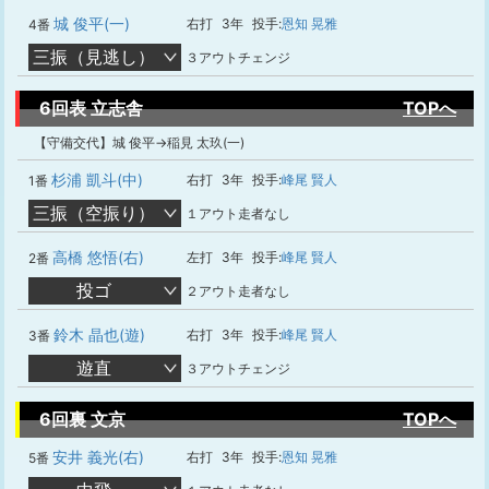
城 俊平(一)
右打
3年
投手:
恩知 晃雅
4番
三振（見逃し）
３アウトチェンジ
6回表 立志舎
TOPへ
【守備交代】城 俊平→稲見 太玖(一)
杉浦 凱斗(中)
右打
3年
投手:
峰尾 賢人
1番
三振（空振り）
１アウト走者なし
高橋 悠悟(右)
左打
3年
投手:
峰尾 賢人
2番
投ゴ
２アウト走者なし
鈴木 晶也(遊)
右打
3年
投手:
峰尾 賢人
3番
遊直
３アウトチェンジ
6回裏 文京
TOPへ
安井 義光(右)
右打
3年
投手:
恩知 晃雅
5番