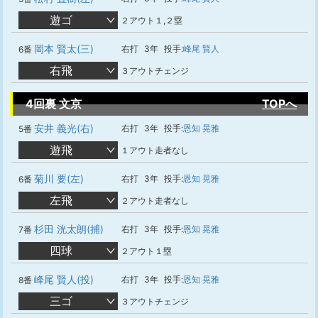
遊ゴ
２アウト１,２塁
岡本 賢太(三)
右打
3年
投手:
峰尾 賢人
6番
右飛
３アウトチェンジ
4回裏 文京
TOPへ
安井 義光(右)
右打
3年
投手:
恩知 晃雅
5番
遊飛
１アウト走者なし
菊川 要(左)
右打
3年
投手:
恩知 晃雅
6番
左飛
２アウト走者なし
杉田 洸太朗(捕)
右打
3年
投手:
恩知 晃雅
7番
四球
２アウト１塁
峰尾 賢人(投)
右打
3年
投手:
恩知 晃雅
8番
三ゴ
３アウトチェンジ