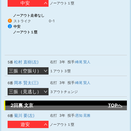
中安
ノーアウト１塁
ノーアウト走者なし
ストライク
0-1
1
中安
2
ノーアウト１塁
松村 直樹(左)
右打
3年
投手:
峰尾 賢人
5番
三振（空振り）
１アウト３塁
岡本 賢太(三)
右打
3年
投手:
峰尾 賢人
6番
三振（見逃し）
３アウトチェンジ
2回裏 文京
TOPへ
菊川 要(左)
右打
3年
投手:
恩知 晃雅
6番
遊安
ノーアウト１塁