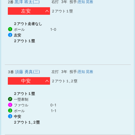
黒澤 将太(二)
右打
3年
投手:
恩知 晃雅
2番
左安
２アウト１塁
２アウト走者なし
ボール
1-0
1
左安
2
２アウト１塁
須藤 勇真(三)
左打
3年
投手:
恩知 晃雅
3番
中安
２アウト１,２塁
２アウト１塁
一塁牽制
P
ファウル
0-1
1
ボール
1-1
2
中安
3
２アウト１,２塁