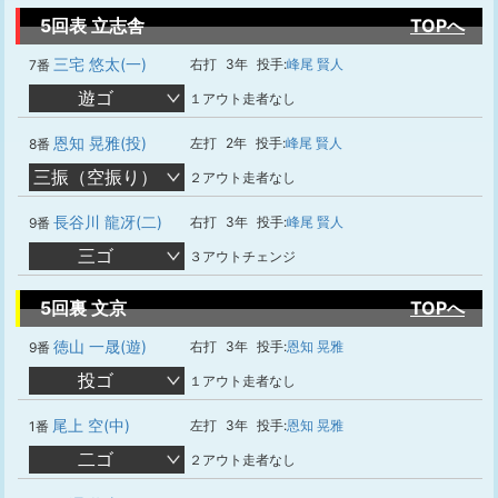
5回表 立志舎
TOPへ
三宅 悠太(一)
右打
3年
投手:
峰尾 賢人
7番
遊ゴ
１アウト走者なし
恩知 晃雅(投)
左打
2年
投手:
峰尾 賢人
8番
三振（空振り）
２アウト走者なし
長谷川 龍冴(二)
右打
3年
投手:
峰尾 賢人
9番
三ゴ
３アウトチェンジ
5回裏 文京
TOPへ
徳山 一晟(遊)
右打
3年
投手:
恩知 晃雅
9番
投ゴ
１アウト走者なし
尾上 空(中)
左打
3年
投手:
恩知 晃雅
1番
二ゴ
２アウト走者なし