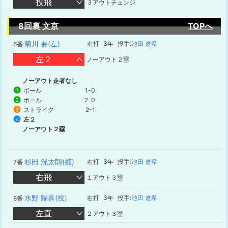
投飛
３アウトチェンジ
8回裏 文京
TOPへ
菊川 要(左)
右打
3年
投手:
池田 遼希
6番
左２
ノーアウト２塁
ノーアウト走者なし
ボール
1-0
1
ボール
2-0
2
ストライク
2-1
3
左２
4
ノーアウト２塁
杉田 洸太朗(捕)
右打
3年
投手:
池田 遼希
7番
右飛
１アウト３塁
水野 耀喜(投)
右打
3年
投手:
池田 遼希
8番
左直
２アウト３塁