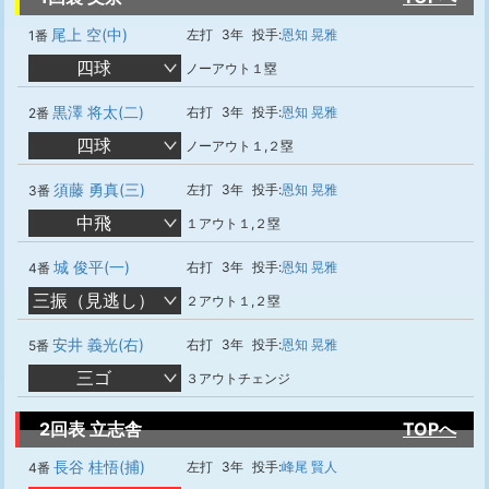
尾上 空(中)
左打
3年
投手:
恩知 晃雅
1番
四球
ノーアウト１塁
黒澤 将太(二)
右打
3年
投手:
恩知 晃雅
2番
四球
ノーアウト１,２塁
須藤 勇真(三)
左打
3年
投手:
恩知 晃雅
3番
中飛
１アウト１,２塁
城 俊平(一)
右打
3年
投手:
恩知 晃雅
4番
三振（見逃し）
２アウト１,２塁
安井 義光(右)
右打
3年
投手:
恩知 晃雅
5番
三ゴ
３アウトチェンジ
2回表 立志舎
TOPへ
長谷 桂悟(捕)
左打
3年
投手:
峰尾 賢人
4番