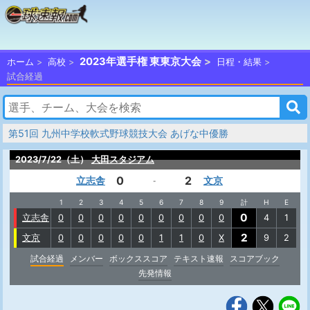
2023年選手権 東東京大会
ホーム
高校
日程・結果
試合経過
第51回 九州中学校軟式野球競技大会 あげな中優勝
2023/7/22（土）
大田スタジアム
0
2
立志舎
文京
-
1
2
3
4
5
6
7
8
9
計
H
E
0
立志舎
0
0
0
0
0
0
0
0
0
4
1
2
文京
0
0
0
0
0
1
1
0
X
9
2
試合経過
メンバー
ボックススコア
テキスト速報
スコアブック
先発情報