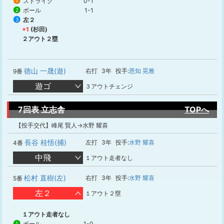
ストライク
0-1
1
ボール
1-1
2
左２
3
+1
(杉田)
２アウト２塁
徳山 一晟(遊)
右打
3年
投手:
恩知 晃雅
9番
遊ゴ
３アウトチェンジ
7回表 立志舎
TOPへ
【投手交代】峰尾 賢人→水野 耀喜
長谷 桂悟(捕)
左打
3年
投手:
水野 耀喜
4番
中飛
１アウト走者なし
松村 直樹(左)
右打
3年
投手:
水野 耀喜
5番
左２
１アウト２塁
１アウト走者なし
ボール
1-0
1