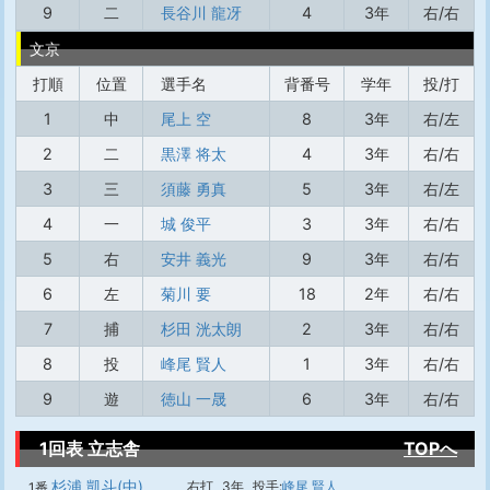
9
二
長谷川 龍冴
4
3年
右/右
文京
打順
位置
選手名
背番号
学年
投/打
1
中
尾上 空
8
3年
右/左
2
二
黒澤 将太
4
3年
右/右
3
三
須藤 勇真
5
3年
右/左
4
一
城 俊平
3
3年
右/右
5
右
安井 義光
9
3年
右/右
6
左
菊川 要
18
2年
右/右
7
捕
杉田 洸太朗
2
3年
右/右
8
投
峰尾 賢人
1
3年
右/右
9
遊
徳山 一晟
6
3年
右/右
1回表 立志舎
TOPへ
杉浦 凱斗(中)
右打
3年
投手:
峰尾 賢人
1番