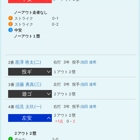
ノーアウト走者なし
ストライク
0-1
1
ストライク
0-2
2
中安
3
ノーアウト１塁
黒澤 将太(二)
右打
3年
投手:
池田 遼希
2番
投ギ
１アウト２塁
須藤 勇真(三)
左打
3年
投手:
池田 遼希
3番
遊ゴ
２アウト２塁
稲見 太玖(一)
右打
3年
投手:
池田 遼希
4番
２アウト２塁
左安
+1点
0
-
2
２アウト２塁
ボール
1-0
1