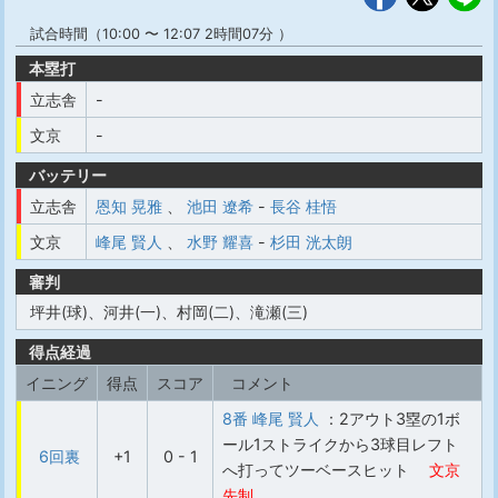
試合時間（10:00 〜 12:07 2時間07分 ）
本塁打
立志舎
-
文京
-
バッテリー
立志舎
恩知 晃雅
、
池田 遼希
-
長谷 桂悟
文京
峰尾 賢人
、
水野 耀喜
-
杉田 洸太朗
審判
坪井(球)、河井(一)、村岡(二)、滝瀬(三)
得点経過
イニング
得点
スコア
コメント
8番 峰尾 賢人
：2アウト3塁の1ボ
ール1ストライクから3球目レフト
6回裏
+1
0 - 1
へ打ってツーベースヒット
文京
先制