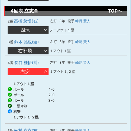
4回表 立志舎
TOPへ
高橋 悠悟(右)
左打
3年
投手:
峰尾 賢人
2番
四球
ノーアウト１塁
鈴木 晶也(遊)
右打
3年
投手:
峰尾 賢人
3番
右邪飛
１アウト１塁
長谷 桂悟(捕)
左打
3年
投手:
峰尾 賢人
4番
右安
１アウト１,２塁
１アウト１塁
ボール
1-0
1
ボール
2-0
2
ボール
3-0
3
一塁牽制
P
右安
4
１アウト１,２塁
松村 直樹(左)
右打
3年
投手:
峰尾 賢人
5番