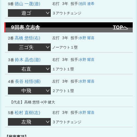
徳山 一晟(遊)
右打
3年
投手:
池田 遼希
9番
遊ゴ
３アウトチェンジ
9回表 立志舎
TOPへ
高橋 悠悟(右)
左打
3年
投手:
水野 耀喜
2番
三ゴ失
ノーアウト１塁
鈴木 晶也(遊)
右打
3年
投手:
水野 耀喜
3番
右直
１アウト１塁
長谷 桂悟(捕)
左打
3年
投手:
水野 耀喜
4番
中飛
２アウト１塁
【代走】高橋 悠悟→沖 健大
松村 直樹(左)
右打
3年
投手:
水野 耀喜
5番
左飛
３アウトチェンジ
【留意事項】