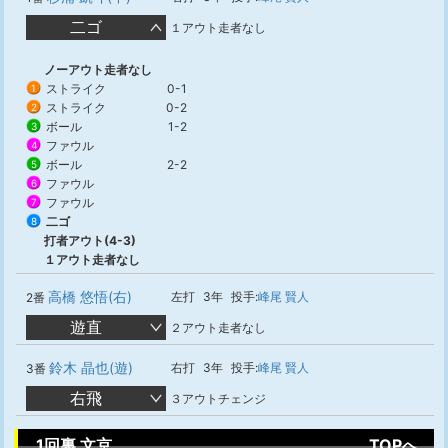
二ゴ
１アウト走者なし
ノーアウト走者なし
ストライク
0-1
1
ストライク
0-2
2
ボール
1-2
3
ファウル
4
ボール
2-2
5
ファウル
6
ファウル
7
二ゴ
8
打者アウト(4-3)
１アウト走者なし
高橋 悠悟(右)
左打
3年
投手:
峰尾 賢人
2番
遊直
２アウト走者なし
鈴木 晶也(遊)
右打
3年
投手:
峰尾 賢人
3番
右飛
３アウトチェンジ
1回裏 文京
TOPへ