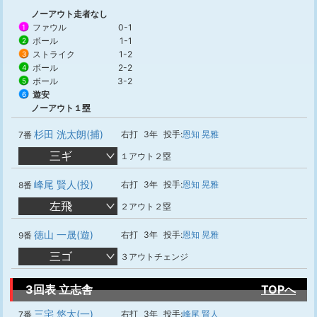
ノーアウト走者なし
ファウル
0-1
1
ボール
1-1
2
ストライク
1-2
3
ボール
2-2
4
ボール
3-2
5
遊安
6
ノーアウト１塁
杉田 洸太朗(捕)
右打
3年
投手:
恩知 晃雅
7番
三ギ
１アウト２塁
峰尾 賢人(投)
右打
3年
投手:
恩知 晃雅
8番
左飛
２アウト２塁
徳山 一晟(遊)
右打
3年
投手:
恩知 晃雅
9番
三ゴ
３アウトチェンジ
3回表 立志舎
TOPへ
三宅 悠太(一)
右打
3年
投手:
峰尾 賢人
7番