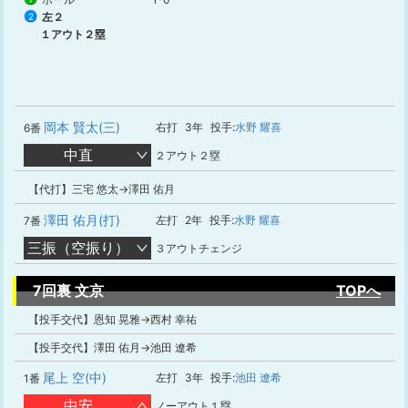
左２
2
１アウト２塁
岡本 賢太(三)
右打
3年
投手:
水野 耀喜
6番
中直
２アウト２塁
【代打】三宅 悠太→澤田 佑月
澤田 佑月(打)
左打
2年
投手:
水野 耀喜
7番
三振（空振り）
３アウトチェンジ
7回裏 文京
TOPへ
【投手交代】恩知 晃雅→西村 幸祐
【投手交代】澤田 佑月→池田 遼希
尾上 空(中)
左打
3年
投手:
池田 遼希
1番
中安
ノーアウト１塁