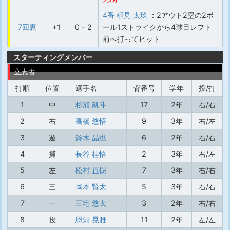
4番 稲見 太玖
：2アウト2塁の2ボ
7回裏
+1
0 - 2
ール1ストライクから4球目レフト
前へ打ってヒット
スターティングメンバー
立志舎
打順
位置
選手名
背番号
学年
投/打
1
中
杉浦 凱斗
17
2年
右/右
2
右
高橋 悠悟
9
3年
右/左
3
遊
鈴木 晶也
6
2年
右/右
4
捕
長谷 桂悟
2
3年
右/左
5
左
松村 直樹
7
3年
右/右
6
三
岡本 賢太
5
3年
右/右
7
一
三宅 悠太
3
2年
右/右
8
投
恩知 晃雅
11
2年
左/左