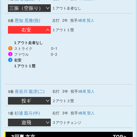
三振（空振り）
１アウト走者なし
恩知 晃雅(投)
左打
2年
投手:
峰尾 賢人
8番
右安
１アウト１塁
１アウト走者なし
ストライク
0-1
1
ファウル
0-2
2
右安
3
１アウト１塁
長谷川 龍冴(二)
右打
3年
投手:
峰尾 賢人
9番
投ギ
２アウト２塁
杉浦 凱斗(中)
右打
3年
投手:
峰尾 賢人
1番
遊飛
３アウトチェンジ
3回裏 文京
TOPへ